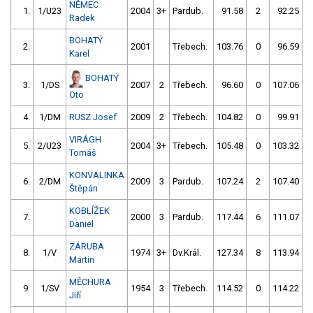
NĚMEC
1.
1/U23
2004
3+
Pardub.
91.58
2
92.25
Radek
BOHATÝ
2.
2001
Třebech.
103.76
0
96.59
Karel
BOHATÝ
3.
1/DS
2007
2
Třebech.
96.60
0
107.06
Oto
4.
1/DM
RUSZ Josef
2009
2
Třebech.
104.82
0
99.91
VIRÁGH
5.
2/U23
2004
3+
Třebech.
105.48
0
103.32
Tomáš
KONVALINKA
6.
2/DM
2009
3
Pardub.
107.24
2
107.40
Štěpán
KOBLÍŽEK
7.
2000
3
Pardub.
117.44
6
111.07
Daniel
ZÁRUBA
8.
1/V
1974
3+
Dv.Král.
127.34
8
113.94
Martin
MĚCHURA
9.
1/SV
1954
3
Třebech.
114.52
0
114.22
Jiří