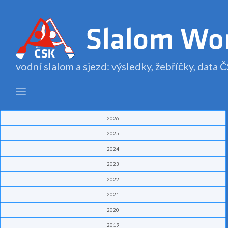
vodní slalom a sjezd: výsledky, žebříčky, data
2026
2025
2024
2023
2022
2021
2020
2019