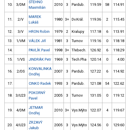
STEHNO
10.
3/DM
2010
3
Pardub.
119.59
58
114.91
Maxmilián
MAREK
11.
2/V
1980
3+
Dv.Král.
119.36
2
115.45
Lukáš
12.
3/V
HRON Robin
1979
2
Kralupy
117.18
6
113.91
13.
1/VM
VÁLEK Jiří
1981
3
Turnov
119.16
0
118.18
14.
PAVLÍK Pavel
1998
3+
Třebech.
126.92
6
118.29
15.
1/VS
JINDRÁK Petr
1969
3
Tech.Pha
120.14
0
4.00
9
KONVALINKA
16.
2/DS
2007
3
Pardub.
127.22
6
114.92
Ondřej
17.
CINKO Radek
1993
3
Pardub.
121.08
54
122.62
POKORNÝ
18.
3/U23
2005
3
Turnov
131.05
0
119.12
Pavel
JETMAR
19.
4/DM
2010
3+
Vys.Mýto
122.07
4
119.67
Ondřej
ZRZAVÝ
20.
4/U23
2005
3
Vys.Mýto
124.56
0
129.60
Jakub