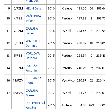
František
9.
6/PZM
HEUN Oskar
2016
Kralupy
181.65
56
182.64
VAŠINOVÁ
10.
4/PZZ
2016
Pardub.
197.38
2
192.77
Valerie
ZÁRUBA
11.
7/PZM
2016
Dv.Král.
233.56
2
211.94
Daniel
WINGFIELD
12.
8/PZM
2016
Pardub.
238.07
18
210.01
Dominic
VORLOVÁ
13.
5/PZZ
2015
Pardub.
255.54
0
235.49
Barbora
DOLEŽAL
14.
9/PZM
2017
Pardub.
248.72
62
232.87
Antonín
KLOFANDA
16.
11/PZM
2015
Vys.Mýto
220.97
62
226.14
Leoš
ZÁRUBA
17.
12/PZM
2017
Dv.Král.
331.76
8
272.03
Marek
PORTYCHOVÁ
2015
Trutnov
4.00
999
4.00
Anežka