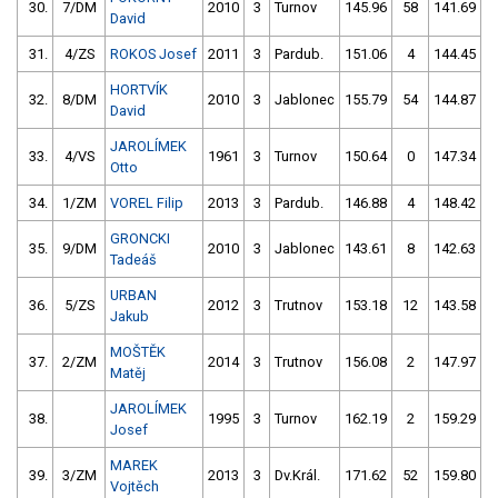
30.
7/DM
2010
3
Turnov
145.96
58
141.69
David
31.
4/ZS
ROKOS Josef
2011
3
Pardub.
151.06
4
144.45
HORTVÍK
32.
8/DM
2010
3
Jablonec
155.79
54
144.87
David
JAROLÍMEK
33.
4/VS
1961
3
Turnov
150.64
0
147.34
Otto
34.
1/ZM
VOREL Filip
2013
3
Pardub.
146.88
4
148.42
GRONCKI
35.
9/DM
2010
3
Jablonec
143.61
8
142.63
Tadeáš
URBAN
36.
5/ZS
2012
3
Trutnov
153.18
12
143.58
Jakub
MOŠTĚK
37.
2/ZM
2014
3
Trutnov
156.08
2
147.97
Matěj
JAROLÍMEK
38.
1995
3
Turnov
162.19
2
159.29
Josef
MAREK
39.
3/ZM
2013
3
Dv.Král.
171.62
52
159.80
Vojtěch