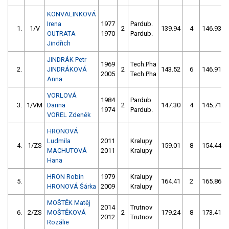
KONVALINKOVÁ
Irena
1977
Pardub.
1.
1/V
2
139.94
4
146.93
OUTRATA
1970
Pardub.
Jindřich
JINDRÁK Petr
1969
Tech.Pha
2.
JINDRÁKOVÁ
2
143.52
6
146.91
2005
Tech.Pha
Anna
VORLOVÁ
1984
Pardub.
3.
1/VM
Darina
2
147.30
4
145.71
1974
Pardub.
VOREL Zdeněk
HRONOVÁ
Ludmila
2011
Kralupy
4.
1/ZS
159.01
8
154.44
MACHUTOVÁ
2011
Kralupy
Hana
HRON Robin
1979
Kralupy
5.
164.41
2
165.86
HRONOVÁ Šárka
2009
Kralupy
MOŠTĚK Matěj
2014
Trutnov
6.
2/ZS
MOŠTĚKOVÁ
2
179.24
8
173.41
2012
Trutnov
Rozálie