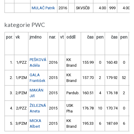
MULAČ Patrik
2016
SKVSČB
4.00
999
4.00
kategorie PWC
por.
vk
jméno
nar.
vt
oddíl
čas
pen
čas
pen
v
PEŠKOVÁ
KK
1.
1/PZZ
2016
155.99
0
160.43
0
Adéla
Brand
GALA
KK
2.
1/PZM
2015
157.70
2
179.92
52
František
Brand
MAKÁN
3.
2/PZM
2015
Pardub.
160.51
4
176.18
2
Jiří
ŽELEZNÁ
USK
4.
2/PZZ
2015
176.78
10
170.74
0
Aneta
Pha
MICKA
KK
5.
3/PZM
2015
195.33
6
187.69
6
Albert
Brand