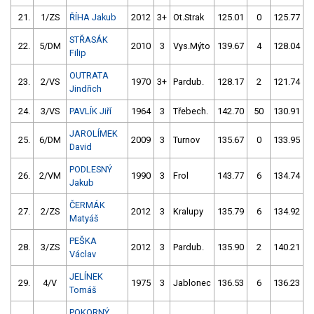
21.
1/ZS
ŘÍHA Jakub
2012
3+
Ot.Strak
125.01
0
125.77
STŘASÁK
22.
5/DM
2010
3
Vys.Mýto
139.67
4
128.04
Filip
OUTRATA
23.
2/VS
1970
3+
Pardub.
128.17
2
121.74
Jindřich
24.
3/VS
PAVLÍK Jiří
1964
3
Třebech.
142.70
50
130.91
JAROLÍMEK
25.
6/DM
2009
3
Turnov
135.67
0
133.95
David
PODLESNÝ
26.
2/VM
1990
3
Frol
143.77
6
134.74
Jakub
ČERMÁK
27.
2/ZS
2012
3
Kralupy
135.79
6
134.92
Matyáš
PEŠKA
28.
3/ZS
2012
3
Pardub.
135.90
2
140.21
Václav
JELÍNEK
29.
4/V
1975
3
Jablonec
136.53
6
136.23
Tomáš
POKORNÝ