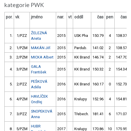
kategorie PWK
por.
vk
jméno
nar.
vt
oddíl
čas
pen
čas
ŽELEZNÁ
1.
1/PZZ
2015
USK Pha
150.79
4
138.37
Aneta
2.
1/PZM
MAKÁN Jiří
2015
Pardub.
141.02
2
138.57
3.
2/PZM
MICKA Albert
2015
KK Brand
146.74
2
147.70
GALA
4.
3/PZM
2015
KK Brand
150.32
2
154.34
František
PEŠKOVÁ
5.
2/PZZ
2016
KK Brand
160.17
0
152.73
Adéla
HAVLÍČEK
6.
4/PZM
2016
Kralupy
152.96
4
154.81
Ondřej
SNOPEKOVÁ
7.
3/PZZ
2015
Třebech.
181.41
6
171.07
Anna
HUBR
8.
5/PZM
2017
Kralupy
170.86
10
175.95