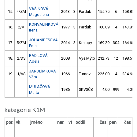
VAŠINOVÁ
15.
4/ZM
2013
3
Pardub.
155.75
6
158.88
Magdalena
KONVALINKOVÁ
16.
2/V
1977
3
Pardub.
160.09
4
143.89
Irena
JOHANIDESOVÁ
17.
5/ZM
2014
3
Kralupy
169.29
304
164.68
Ema
RADILOVÁ
18.
2/DS
2008
Vys.Mýto
212.73
12
198.55
Adéla
JAROLÍMKOVÁ
19.
1/VS
1966
Turnov
225.00
4
234.65
Věra
MULAČOVÁ
1986
SKVSČB
4.00
999
4.00
Marta
kategorie K1M
por.
vk
jméno
nar.
vt
oddíl
čas
pen
čas
p