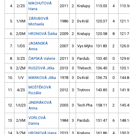
MACHUTOVÁ
4.
2/ZS
2011
2
Kralupy
115.03
4
113.56
Hana
ZÁRUBOVÁ
5.
1/VM
1986
2
Dv.Král.
120.37
4
121.11
Michaela
6.
2/DM
HRONOVÁ Šárka
2009
2
Kralupy
120.58
8
121.75
JASANSKÁ
7.
1/DS
2007
3
Vys.Mýto
131.83
2
126.05
Anna
8.
3/ZS
ČAPSKÁ Valerie
2011
3
Pardub.
133.40
0
129.69
9.
2/ZM
RUSZOVÁ Jitka
2013
3
Třebech.
136.40
2
135.11
10.
1/V
MARKOVÁ Jitka
1978
3
Dv.Král.
136.73
0
144.84
MOŠTĚKOVÁ
11.
4/ZS
2012
3
Trutnov
143.85
2
141.93
Rozálie
JINDRÁKOVÁ
12.
1/U23
2005
3
Tech.Pha
158.11
2
145.43
Anna
VORLOVÁ
13.
2/VM
1984
3
Pardub.
151.47
6
148.14
Darina
14.
3/ZM
HRONOVÁ Hana
2013
3
Kralupy
161.86
4
150.32