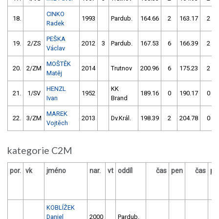
CINKO
18.
1993
Pardub.
164.66
2
163.17
2
Radek
PEŠKA
19.
2/ZS
2012
3
Pardub.
167.53
6
166.39
2
Václav
MOŠTĚK
20.
2/ZM
2014
Trutnov
200.96
6
175.23
2
Matěj
HENZL
KK
21.
1/SV
1952
189.16
0
190.17
0
Ivan
Brand
MAREK
22.
3/ZM
2013
Dv.Král.
198.39
2
204.78
0
Vojtěch
kategorie C2M
por.
vk
jméno
nar.
vt
oddíl
čas
pen
čas
pe
KOBLÍŽEK
Daniel
2000
Pardub.