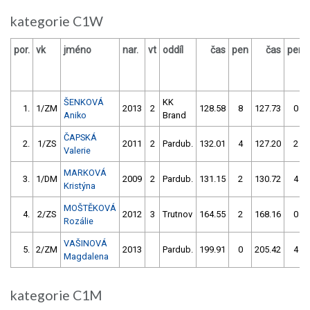
kategorie C1W
por.
vk
jméno
nar.
vt
oddíl
čas
pen
čas
pen
ŠENKOVÁ
KK
1.
1/ZM
2013
2
128.58
8
127.73
0
Aniko
Brand
ČAPSKÁ
2.
1/ZS
2011
2
Pardub.
132.01
4
127.20
2
Valerie
MARKOVÁ
3.
1/DM
2009
2
Pardub.
131.15
2
130.72
4
Kristýna
MOŠTĚKOVÁ
4.
2/ZS
2012
3
Trutnov
164.55
2
168.16
0
Rozálie
VAŠINOVÁ
5.
2/ZM
2013
Pardub.
199.91
0
205.42
4
Magdalena
kategorie C1M