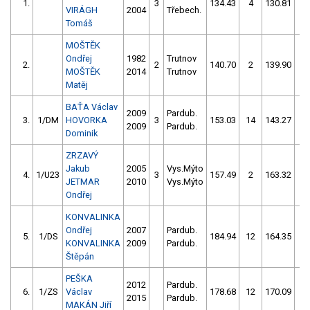
1.
3
134.43
4
130.81
8
VIRÁGH
2004
Třebech.
Tomáš
MOŠTĚK
Ondřej
1982
Trutnov
2.
2
140.70
2
139.90
4
MOŠTĚK
2014
Trutnov
Matěj
BAŤA Václav
2009
Pardub.
3.
1/DM
HOVORKA
3
153.03
14
143.27
2
2009
Pardub.
Dominik
ZRZAVÝ
Jakub
2005
Vys.Mýto
4.
1/U23
3
157.49
2
163.32
4
JETMAR
2010
Vys.Mýto
Ondřej
KONVALINKA
Ondřej
2007
Pardub.
5.
1/DS
184.94
12
164.35
4
KONVALINKA
2009
Pardub.
Štěpán
PEŠKA
2012
Pardub.
6.
1/ZS
Václav
178.68
12
170.09
8
2015
Pardub.
MAKÁN Jiří