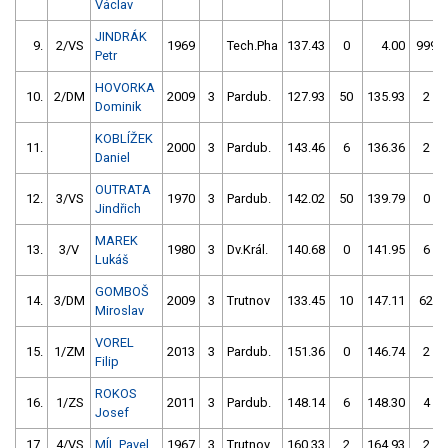
Václav
JINDRÁK
9.
2/VS
1969
Tech.Pha
137.43
0
4.00
999
Petr
HOVORKA
10.
2/DM
2009
3
Pardub.
127.93
50
135.93
2
Dominik
KOBLÍŽEK
11.
2000
3
Pardub.
143.46
6
136.36
2
Daniel
OUTRATA
12.
3/VS
1970
3
Pardub.
142.02
50
139.79
0
Jindřich
MAREK
13.
3/V
1980
3
Dv.Král.
140.68
0
141.95
6
Lukáš
GOMBOŠ
14.
3/DM
2009
3
Trutnov
133.45
10
147.11
62
Miroslav
VOREL
15.
1/ZM
2013
3
Pardub.
151.36
0
146.74
2
Filip
ROKOS
16.
1/ZS
2011
3
Pardub.
148.14
6
148.30
4
Josef
17.
4/VS
MÍL Pavel
1967
3
Trutnov
160.33
2
164.93
2