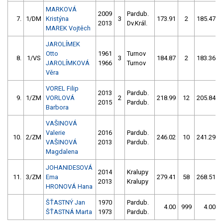
MARKOVÁ
2009
Pardub.
7.
1/DM
Kristýna
3
173.91
2
185.47
2013
Dv.Král.
MAREK Vojtěch
JAROLÍMEK
Otto
1961
Turnov
8.
1/VS
3
184.87
2
183.36
JAROLÍMKOVÁ
1966
Turnov
Věra
VOREL Filip
2013
Pardub.
9.
1/ZM
VORLOVÁ
2
218.99
12
205.84
2015
Pardub.
Barbora
VAŠINOVÁ
Valerie
2016
Pardub.
10.
2/ZM
246.02
10
241.29
VAŠINOVÁ
2013
Pardub.
Magdalena
JOHANIDESOVÁ
2014
Kralupy
11.
3/ZM
Ema
279.41
58
268.51
2013
Kralupy
HRONOVÁ Hana
ŠŤASTNÝ Jan
1970
Pardub.
4.00
999
4.00
ŠŤASTNÁ Marta
1973
Pardub.