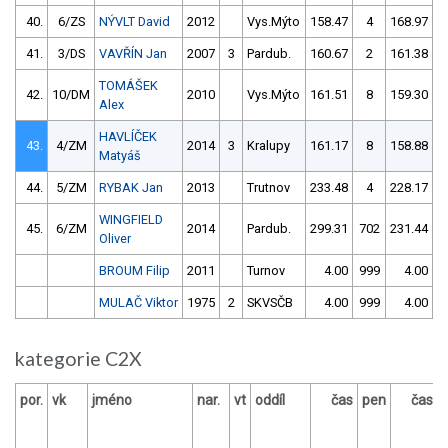
40.
6/ZS
NÝVLT David
2012
Vys.Mýto
158.47
4
168.97
41.
3/DS
VAVŘÍN Jan
2007
3
Pardub.
160.67
2
161.38
TOMÁŠEK
42.
10/DM
2010
Vys.Mýto
161.51
8
159.30
Alex
HAVLÍČEK
43.
4/ZM
2014
3
Kralupy
161.17
8
158.88
Matyáš
44.
5/ZM
RYBAK Jan
2013
Trutnov
233.48
4
228.17
WINGFIELD
45.
6/ZM
2014
Pardub.
299.31
702
231.44
1
Oliver
BROUM Filip
2011
Turnov
4.00
999
4.00
9
MULAČ Viktor
1975
2
SKVSČB
4.00
999
4.00
9
kategorie C2X
por.
vk
jméno
nar.
vt
oddíl
čas
pen
čas