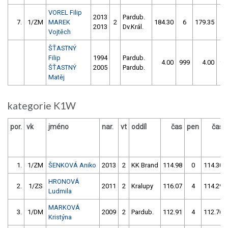
VOREL Filip
2013
Pardub.
7.
1/ZM
MAREK
2
184.30
6
179.35
2
2013
Dv.Král.
Vojtěch
ŠŤASTNÝ
Filip
1994
Pardub.
4.00
999
4.00
99
ŠŤASTNÝ
2005
Pardub.
Matěj
kategorie K1W
por.
vk
jméno
nar.
vt
oddíl
čas
pen
čas
1.
1/ZM
ŠENKOVÁ Aniko
2013
2
KK Brand
114.98
0
114.30
HRONOVÁ
2.
1/ZS
2011
2
Kralupy
116.07
4
114.29
Ludmila
MARKOVÁ
3.
1/DM
2009
2
Pardub.
112.91
4
112.76
Kristýna