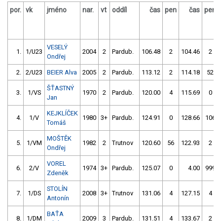
por.
vk
jméno
nar.
vt
oddíl
čas
pen
čas
pen
VESELÝ
1.
1/U23
2004
2
Pardub.
106.48
2
104.46
2
Ondřej
2.
2/U23
BEIER Alva
2005
2
Pardub.
113.12
2
114.18
52
ŠŤASTNÝ
3.
1/VS
1970
2
Pardub.
120.00
4
115.69
0
Jan
KEJKLÍČEK
4.
1/V
1980
3+
Pardub.
124.91
0
128.66
106
Tomáš
MOŠTĚK
5.
1/VM
1982
2
Trutnov
120.60
56
122.93
2
Ondřej
VOREL
6.
2/V
1974
3+
Pardub.
125.07
0
4.00
999
Zdeněk
STOLÍN
7.
1/DS
2008
3+
Trutnov
131.06
4
127.15
4
Antonín
BAŤA
8.
1/DM
2009
3
Pardub.
131.51
4
133.67
2