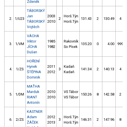
Zdeněk
TÁBORSKÝ
Jan
2003
Horš.Týn
2.
1/U23
2
131.43
2
130.49
4
TÁBORSKÝ
2010
Horš.Týn
Vojtěch
VÁCHA
Viktor
1985
Rakovník
3.
1/VM
135.20
0
4.00
999
JÍCHA
1982
So Písek
Dušan
HOŘENÍ
Hynek
2011
Kadaň
4.
1/ZS
3
141.34
2
140.13
4
ŠTĚPINA
2012
Kadaň
Dominik
MAŤHA
Marduk
2010
VS Tábor
5.
1/DM
150.26
8
142.58
2
RIANT
2010
VS Tábor
Antonín
KASTNER
Adam
2012
Horš.Týn
6.
2/ZS
3
146.31
2
147.96
8
ŽÁČEK
2013
Horš.Týn