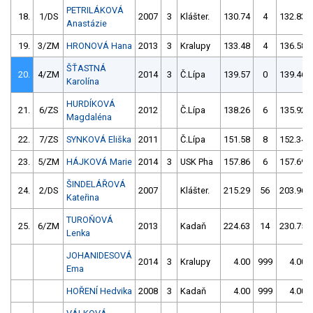
PETRILÁKOVÁ
18.
1/DS
2007
3
Klášter.
130.74
4
132.83
Anastázie
19.
3/ZM
HRONOVÁ Hana
2013
3
Kralupy
133.48
4
136.58
ŠŤASTNÁ
20.
4/ZM
2014
3
Č.Lípa
139.57
0
139.46
Karolína
HURDÍKOVÁ
21.
6/ZS
2012
Č.Lípa
138.26
6
135.92
Magdaléna
22.
7/ZS
SYNKOVÁ Eliška
2011
Č.Lípa
151.58
8
152.34
23.
5/ZM
HÁJKOVÁ Marie
2014
3
USK Pha
157.86
6
157.69
ŠINDELÁŘOVÁ
24.
2/DS
2007
Klášter.
215.29
56
203.96
Kateřina
TUROŇOVÁ
25.
6/ZM
2013
Kadaň
224.63
14
230.75
Lenka
JOHANIDESOVÁ
2014
3
Kralupy
4.00
999
4.00
Ema
HOŘENÍ Hedvika
2008
3
Kadaň
4.00
999
4.00