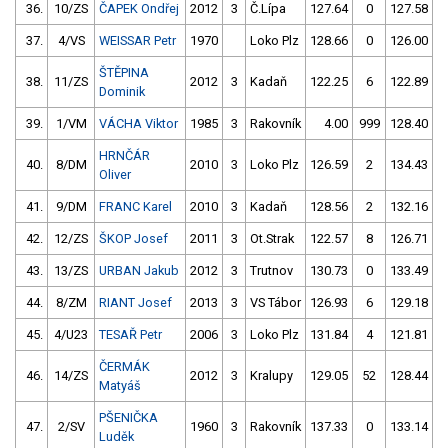
36.
10/ZS
ČAPEK Ondřej
2012
3
Č.Lípa
127.64
0
127.58
37.
4/VS
WEISSAR Petr
1970
Loko Plz
128.66
0
126.00
ŠTĚPINA
38.
11/ZS
2012
3
Kadaň
122.25
6
122.89
Dominik
39.
1/VM
VÁCHA Viktor
1985
3
Rakovník
4.00
999
128.40
HRNČÁR
40.
8/DM
2010
3
Loko Plz
126.59
2
134.43
Oliver
41.
9/DM
FRANC Karel
2010
3
Kadaň
128.56
2
132.16
42.
12/ZS
ŠKOP Josef
2011
3
Ot.Strak
122.57
8
126.71
43.
13/ZS
URBAN Jakub
2012
3
Trutnov
130.73
0
133.49
44.
8/ZM
RIANT Josef
2013
3
VS Tábor
126.93
6
129.18
45.
4/U23
TESAŘ Petr
2006
3
Loko Plz
131.84
4
121.81
ČERMÁK
46.
14/ZS
2012
3
Kralupy
129.05
52
128.44
Matyáš
PŠENIČKA
47.
2/SV
1960
3
Rakovník
137.33
0
133.14
Luděk