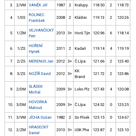
3.
2/VM
VANĚK Jiří
1987
2
Kralupy
118.50
2
118.73
ROLINEC
4.
1/DS
2008
2
Klášter.
119.13
2
120.26
František
VEJVANČICKÝ
5.
1/ZM
2013
3+
Horš.Týn
120.96
6
118.14
Petr
HOŘENÍ
6.
1/ZS
2011
2
Kadaň
119.14
4
119.19
Hynek
7.
2/ZS
MERENUS Jan
2012
3+
Č.Lípa
121.66
2
123.40
KK
8.
3/ZS
NOŽÍŘ David
2012
3+
121.72
2
123.86
Brand
SLÁDEK
9.
2/DM
2009
3+
Loko Plz
127.43
4
120.08
Michal
HOVORKA
10.
3/DM
2009
3+
Č.Lípa
124.52
0
125.25
Matouš
11.
3/VM
JÍCHA Dušan
1982
2
So Písek
125.15
0
124.67
HRADECKÝ
12.
2/ZM
2013
3+
USK Pha
123.87
2
123.10
Daniel