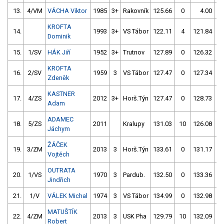
13.
4/VM
VÁCHA Viktor
1985
3+
Rakovník
125.66
0
4.00
9
KROFTA
14.
1993
3+
VS Tábor
122.11
4
121.84
Dominik
15.
1/SV
HÁK Jiří
1952
3+
Trutnov
127.89
0
126.32
KROFTA
16.
2/SV
1959
3
VS Tábor
127.47
0
127.34
Zdeněk
KASTNER
17.
4/ZS
2012
3+
Horš.Týn
127.47
0
128.73
Adam
ADAMEC
18.
5/ZS
2011
Kralupy
131.03
10
126.08
Jáchym
ŽÁČEK
19.
3/ZM
2013
3
Horš.Týn
133.61
0
131.17
Vojtěch
OUTRATA
20.
1/VS
1970
3
Pardub.
132.50
0
133.36
Jindřich
21.
1/V
VÁLEK Michal
1974
3
VS Tábor
134.99
0
132.98
MATUŠTÍK
22.
4/ZM
2013
3
USK Pha
129.79
10
132.09
Robert