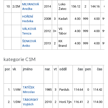
MILYANOVÁ
Loko
10.
2/ZM
2014
156.12
2
144.16
0
Anežka
Žatec
HOŘENÍ
2008
3
Kadaň
4.00
999
4.00
999
Hedvika
VÁLKOVÁ
VS
2012
3+
4.00
999
4.00
999
Tereza
Tábor
ŠENKOVÁ
KK
2013
2
4.00
999
4.00
999
Aniko
Brand
kategorie C1M
por.
vk
jméno
nar.
vt
oddíl
čas
pen
čas
p
TATÍČEK
1.
1/VM
1985
3
Pardub.
114.64
0
114.42
Miroslav
TÁBORSKÝ
2.
1/DM
2010
2
Horš.Týn
116.41
2
114.00
Vojtěch