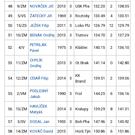
48.
9/ZM
NOVÁČEK Jiří
2013
3
USK Pha
132.20
2
138.35
49.
5/VS
ŽATECKÝ Jiří
1969
3
Roztoky
133.49
4
130.51
50.
15/ZS
JEŽEK Filip
2011
3
Loko Plz
126.79
12
129.79
51.
10/ZM
BENÁK Ondřej
2013
3
Trutnov
134.70
2
137.29
PETRILÁK
52.
4/V
1975
3
Klášter.
140.15
2
136.10
Pavel
CHYLÍK
53.
11/ZM
2013
3
Ot.Strak
141.14
0
142.80
Ondřej
KK
54.
12/ZM
CÍSAŘ Filip
2014
3
139.51
2
139.36
Brand
PODLESNÝ
55.
2/VM
1990
3
Frol
144.25
6
136.16
Jakub
HAVLÍČEK
56.
13/ZM
2014
3
Kralupy
139.29
8
141.31
Matyáš
57.
3/SV
DODAL Jan
1953
3
Boh.Pha
147.96
2
145.92
58.
14/ZM
KOVÁČ David
2013
Horš.Týn
150.86
6
151.86