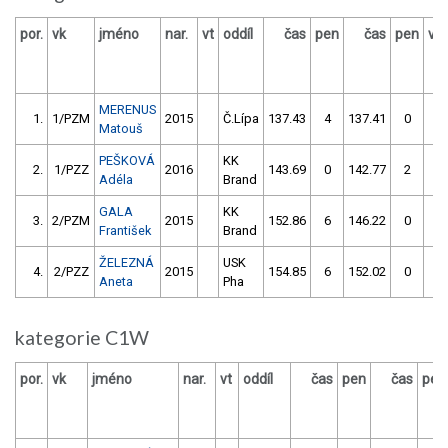
por.
vk
jméno
nar.
vt
oddíl
čas
pen
čas
pen
vý
MERENUS
1.
1/PZM
2015
Č.Lípa
137.43
4
137.41
0
Matouš
PEŠKOVÁ
KK
2.
1/PZZ
2016
143.69
0
142.77
2
Adéla
Brand
GALA
KK
3.
2/PZM
2015
152.86
6
146.22
0
František
Brand
ŽELEZNÁ
USK
4.
2/PZZ
2015
154.85
6
152.02
0
Aneta
Pha
kategorie C1W
por.
vk
jméno
nar.
vt
oddíl
čas
pen
čas
pen