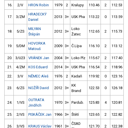
16.
2/V
HRON Robin
1979
2
Kralupy
110.46
2
112.53
HRADECKÝ
17.
3/ZM
2013
3+
USK Pha
113.22
0
113.59
Daniel
MILYAN
Loko
18.
5/ZS
2012
3+
112.65
2
115.73
Štěpán
Žatec
HOVORKA
19.
5/DM
2009
3+
Č.Lípa
116.10
2
113.12
Matouš
20.
3/U23
VRÁNEK Jan
2004
3+
Loko Plz
115.67
2
117.40
21.
4/ZM
KOS Eduard
2014
3+
USK Pha
116.54
2
118.96
22.
3/V
NĚMEC Aleš
1976
2
Kadaň
119.92
0
123.16
KK
23.
6/ZS
NOŽÍŘ David
2012
3+
122.53
0
126.18
Brand
OUTRATA
24.
1/VS
1970
3+
Pardub.
125.83
4
120.81
Jindřich
25.
2/VS
PISKÁČEK Jan
1966
3+
Štětí
123.65
2
122.82
ČSAD
26.
3/VS
KRAUS Václav
1961
3+
121.70
2
122.38