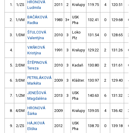
HRONOVÁ
1.
1/ZS
2011
2
Kralupy
119.75
4
120.51
4
Ludmila
BAČÁKOVÁ
USK
2.
1/VM
1983
3+
132.41
0
129.68
0
Radka
Pha
ŠTULCOVÁ
Loko
3.
1/DM
2010
3
131.54
0
128.65
2
Valentýna
Plz
VAŇKOVÁ
4.
1991
3
Kralupy
129.22
2
131.26
0
Kristýna
ŠTĚPINOVÁ
5.
2/DM
2010
3
Kadaň
130.80
2
131.61
0
Tereza
PETRILÁKOVÁ
6.
3/DM
2009
3
Klášter.
130.97
2
129.40
4
Markéta
JENEŠOVÁ
USK
7.
1/ZM
2013
3
140.63
6
131.32
2
Magdaléna
Pha
HRONOVÁ
8.
4/DM
2009
Kralupy
139.05
4
136.42
2
Šárka
HÁJKOVÁ
USK
9.
2/ZS
2012
138.70
0
139.18
0
Eliška
Pha