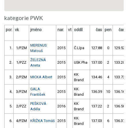
kategorie PWK
por.
vk
jméno
nar.
vt
oddíl
čas
pen
čas
MERENUS
1.
1/PZM
2015
Č.Lípa
127.88
0
129.52
Matouš
ŽELEZNÁ
2.
1/PZZ
2015
USK Pha
137.00
2
133.20
Aneta
KK
3.
2/PZM
MICKA Albert
2015
134.46
4
133.73
Brand
GALA
KK
4.
3/PZM
2015
136.39
10
136.16
František
Brand
PEŠKOVÁ
KK
5.
2/PZZ
2016
137.22
2
136.58
Adéla
Brand
KK
6.
4/PZM
KŘIŽKA Tomáš
2015
137.03
6
136.37
Brand