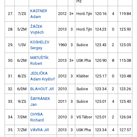
Plz
KASTNER
27.
7/ZS
2012
3+
Horš.Týn
120.16
4
119.84
Adam
ŽÁČEK
28.
5/ZM
2013
3
Horš.Týn
124.23
0
125.93
Vojtěch
KOSHELEV
29.
1/SV
1960
3
Sušice
123.43
2
125.05
Sergey
MATUŠTÍK
30.
6/ZM
2013
3+
USK Pha
120.90
8
115.08
Robert
JEDLIČKA
31.
8/ZS
2012
3
Klášter.
125.17
0
120.48
Adam Kryštof
32.
6/DM
BLAHOUT Jiří
2010
Sušice
123.34
2
123.26
ŠAFRÁNEK
33.
9/ZS
2011
3
Sušice
125.01
4
125.40
Jan
CHYBA
34.
7/DM
2010
3
VS Tábor
125.01
2
126.04
Richard
35.
7/ZM
VÁVRA Jiří
2013
3
USK Pha
123.34
4
127.57