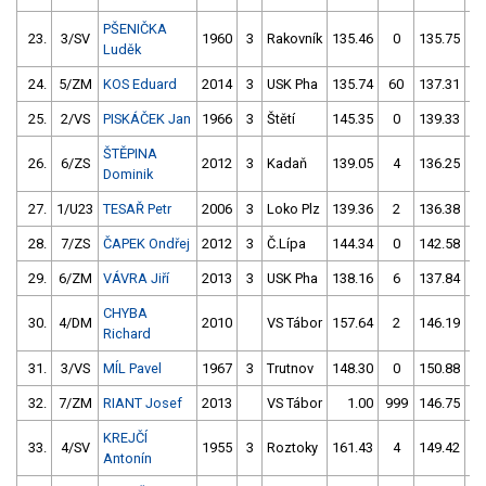
PŠENIČKA
23.
3/SV
1960
3
Rakovník
135.46
0
135.75
Luděk
24.
5/ZM
KOS Eduard
2014
3
USK Pha
135.74
60
137.31
25.
2/VS
PISKÁČEK Jan
1966
3
Štětí
145.35
0
139.33
ŠTĚPINA
26.
6/ZS
2012
3
Kadaň
139.05
4
136.25
Dominik
27.
1/U23
TESAŘ Petr
2006
3
Loko Plz
139.36
2
136.38
28.
7/ZS
ČAPEK Ondřej
2012
3
Č.Lípa
144.34
0
142.58
29.
6/ZM
VÁVRA Jiří
2013
3
USK Pha
138.16
6
137.84
CHYBA
30.
4/DM
2010
VS Tábor
157.64
2
146.19
Richard
31.
3/VS
MÍL Pavel
1967
3
Trutnov
148.30
0
150.88
32.
7/ZM
RIANT Josef
2013
VS Tábor
1.00
999
146.75
KREJČÍ
33.
4/SV
1955
3
Roztoky
161.43
4
149.42
Antonín