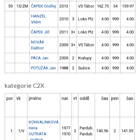
59.
15/ZM
ČAPEK Ondřej
2013
VS Tábor
162.75
54
159.97
HANZEL
2010
3
Loko Plz
4.00
999
4.00
9
Vilém
ČAPEK Jiří
2011
3+
Loko Plz
4.00
999
4.00
9
NOVÁK
2009
3+
VS Tábor
4.00
999
4.00
9
Dalibor
PÁCA Jan
2009
2
Kralupy
4.00
999
4.00
9
POTUŽÁK Jan
1988
2
Sušice
4.00
999
4.00
9
kategorie C2X
por.
vk
jméno
nar.
vt
oddíl
čas
pen
čas
p
KONVALINKOVÁ
Irena
1977
Pardub.
1.
1/V
2
140.56
2
141.35
OUTRATA
1970
Pardub.
Jindřich