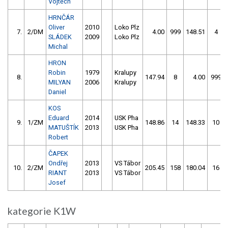
Vojtěch
HRNČÁR
Oliver
2010
Loko Plz
7.
2/DM
4.00
999
148.51
4
SLÁDEK
2009
Loko Plz
Michal
HRON
Robin
1979
Kralupy
8.
147.94
8
4.00
999
MILYAN
2006
Kralupy
Daniel
KOS
Eduard
2014
USK Pha
9.
1/ZM
148.86
14
148.33
10
MATUŠTÍK
2013
USK Pha
Robert
ČAPEK
Ondřej
2013
VS Tábor
10.
2/ZM
205.45
158
180.04
16
RIANT
2013
VS Tábor
Josef
kategorie K1W