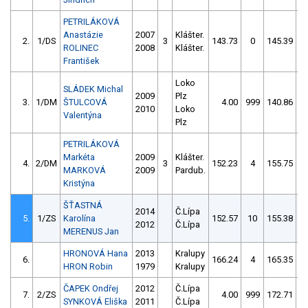
PETRILÁKOVÁ
Anastázie
2007
Klášter.
2.
1/DS
3
143.73
0
145.39
ROLINEC
2008
Klášter.
František
Loko
SLÁDEK Michal
2009
Plz
3.
1/DM
ŠTULCOVÁ
4.00
999
140.86
2010
Loko
Valentýna
Plz
PETRILÁKOVÁ
Markéta
2009
Klášter.
4.
2/DM
3
152.23
4
155.75
MARKOVÁ
2009
Pardub.
Kristýna
ŠŤASTNÁ
2014
Č.Lípa
5.
1/ZS
Karolína
152.57
10
155.38
2012
Č.Lípa
MERENUS Jan
HRONOVÁ Hana
2013
Kralupy
6.
166.24
4
165.35
HRON Robin
1979
Kralupy
ČAPEK Ondřej
2012
Č.Lípa
7.
2/ZS
4.00
999
172.71
SYNKOVÁ Eliška
2011
Č.Lípa