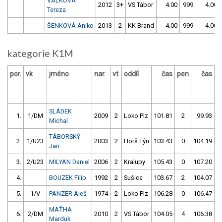
VÁLKOVÁ
2012
3+
VS Tábor
4.00
999
4.00
Tereza
ŠENKOVÁ Aniko
2013
2
KK Brand
4.00
999
4.00
kategorie K1M
por.
vk
jméno
nar.
vt
oddíl
čas
pen
čas
p
SLÁDEK
1.
1/DM
2009
2
Loko Plz
101.81
2
99.93
Michal
TÁBORSKÝ
2.
1/U23
2003
2
Horš.Týn
103.43
0
104.19
Jan
3.
2/U23
MILYAN Daniel
2006
2
Kralupy
105.43
0
107.20
4.
BOUZEK Filip
1992
2
Sušice
103.67
2
104.07
5.
1/V
PANZER Aleš
1974
2
Loko Plz
106.28
0
106.47
MAŤHA
6.
2/DM
2010
2
VS Tábor
104.05
4
106.38
Marduk