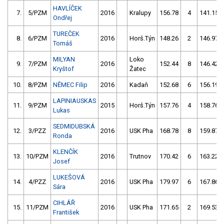
HAVLÍČEK
7.
5/PZM
2016
Kralupy
156.78
4
141.15
Ondřej
TUREČEK
8.
6/PZM
2016
Horš.Týn
148.26
2
146.97
Tomáš
MILYAN
Loko
9.
7/PZM
2016
152.44
8
146.42
Kryštof
Žatec
10.
8/PZM
NĚMEC Filip
2016
Kadaň
152.68
6
156.19
LAPINIAUSKAS
11.
9/PZM
2015
Horš.Týn
157.76
4
158.76
Lukas
SEDMIDUBSKÁ
12.
3/PZZ
2016
USK Pha
168.78
8
159.87
Ronda
KLENČÍK
13.
10/PZM
2016
Trutnov
170.42
6
163.22
Josef
LUKEŠOVÁ
14.
4/PZZ
2016
USK Pha
179.97
6
167.86
Sára
CIHLÁŘ
15.
11/PZM
2016
USK Pha
171.65
2
169.53
František