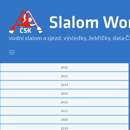
vodní slalom a sjezd: výsledky, žebříčky, data
2026
2025
2024
2023
2022
2021
2020
2019