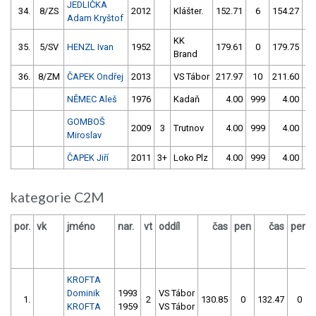
JEDLIČKA
34.
8/ZS
2012
Klášter.
152.71
6
154.27
Adam Kryštof
KK
35.
5/SV
HENZL Ivan
1952
179.61
0
179.75
Brand
36.
8/ZM
ČAPEK Ondřej
2013
VS Tábor
217.97
10
211.60
1
NĚMEC Aleš
1976
Kadaň
4.00
999
4.00
9
GOMBOŠ
2009
3
Trutnov
4.00
999
4.00
9
Miroslav
ČAPEK Jiří
2011
3+
Loko Plz
4.00
999
4.00
9
kategorie C2M
por.
vk
jméno
nar.
vt
oddíl
čas
pen
čas
pen
KROFTA
Dominik
1993
VS Tábor
1.
2
130.85
0
132.47
0
KROFTA
1959
VS Tábor