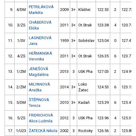
PETRILÁKOVÁ
9.
4/DM
2009
3+
Klášter.
122.53
2
122.73
Markéta
CHÁBEROVÁ
10.
3/ZS
2011
3+
Ot.Strak
123.38
4
120.75
Eliška
LAGNEROVÁ
11.
1/SV
1959
3+
Soběslav
125.04
0
127.47
Jana
HEŘMANSKÁ
12.
4/ZS
2011
3+
Ot.Strak
126.35
6
123.77
Veronika
JENEŠOVÁ
13.
1/ZM
2013
3
USK Pha
127.03
2
124.99
Magdaléna
MILYANOVÁ
Loko
14.
2/ZM
2014
3+
124.53
6
123.13
Anežka
Žatec
ŠTĚPINOVÁ
15.
5/DM
2010
3+
Kadaň
125.39
6
125.47
Tereza
FRIDRICHOVÁ
16.
5/ZS
2012
3
USK Pha
123.96
4
125.31
Alice Ludmila
17.
1/U23
ŽATECKÁ Nikola
2002
3
Roztoky
126.56
2
125.88