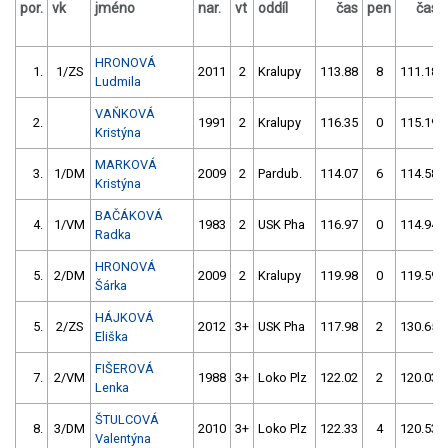
por.
vk
jméno
nar.
vt
oddíl
čas
pen
čas
HRONOVÁ
1.
1/ZS
2011
2
Kralupy
113.88
8
111.18
Ludmila
VAŇKOVÁ
2.
1991
2
Kralupy
116.35
0
115.19
Kristýna
MARKOVÁ
3.
1/DM
2009
2
Pardub.
114.07
6
114.58
Kristýna
BAČÁKOVÁ
4.
1/VM
1983
2
USK Pha
116.97
0
114.94
Radka
HRONOVÁ
5.
2/DM
2009
2
Kralupy
119.98
0
119.59
Šárka
HÁJKOVÁ
5.
2/ZS
2012
3+
USK Pha
117.98
2
130.65
Eliška
FIŠEROVÁ
7.
2/VM
1988
3+
Loko Plz
122.02
2
120.03
Lenka
ŠTULCOVÁ
8.
3/DM
2010
3+
Loko Plz
122.33
4
120.53
Valentýna