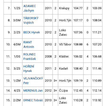
ADAMEC
7.
1/ZS
2011
2
Kralupy
104.77
2
103.09
Jáchym
TÁBORSKÝ
8.
3/DM
2010
2
Horš.Týn
107.17
0
108.04
Vojtěch
Loko
9.
2/ZS
BECK Hynek
2012
2
107.36
0
111.21
Žatec
RIANT
10.
4/DM
2010
2
VS Tábor
108.88
6
107.20
Antonín
ROLINEC
11.
1/DS
2008
2
Klášter.
106.02
4
106.68
František
HOŘENÍ
12.
3/ZS
2011
2
Kadaň
108.40
2
111.46
Hynek
VEJVANČICKÝ
13.
1/ZM
2013
3+
Horš.Týn
109.19
2
110.89
Petr
14.
4/ZS
MERENUS Jan
2012
3+
Č.Lípa
112.45
4
112.14
Loko
15.
2/ZM
DRNEC Tobiáš
2013
3+
110.28
2
113.92
Žatec