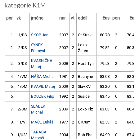
kategorie K1M
por.
vk
jméno
nar.
vt
oddíl
čas
pen
čas
1.
1/DS
ŠKOP Jan
2007
2
Ot.Strak
80.78
2
78.43
SYNEK
Loko
2.
2/DS
2007
2
79.82
0
80.38
Přemysl
Žatec
KVASNIČKA
2.
3/DS
2008
2
Horš.Týn
79.53
2
79.82
Matěj
4.
1/VM
HÁŠA Michal
1981
2
Bechyně
83.08
2
82.34
5.
1/DM
KVAPIL Matěj
2009
2
Sláv.KV
83.20
0
83.13
6.
BOUZEK Filip
1992
2
Sušice
83.45
0
83.51
SLÁDEK
7.
2/DM
2009
2
Loko Plz
83.83
0
88.43
Michal
8.
1/V
MÁČE Lukáš
1977
2
Č.Kruml.
82.53
2
84.89
TARABA
9.
1/U23
2004
Boh.Pha
84.99
0
87.48
Matyáš