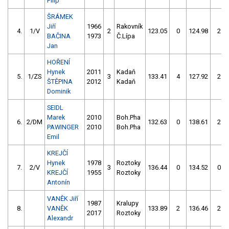
Filip
ŠRÁMEK
Jiří
1966
Rakovník
4.
1/V
2
123.05
0
124.98
2
BAČINA
1973
Č.Lípa
Jan
HOŘENÍ
Hynek
2011
Kadaň
5.
1/ZS
3
133.41
4
127.92
2
ŠTĚPINA
2012
Kadaň
Dominik
SEIDL
Marek
2010
Boh.Pha
6.
2/DM
132.63
0
138.61
2
PAWINGER
2010
Boh.Pha
Emil
KREJČÍ
Hynek
1978
Roztoky
7.
2/V
3
136.44
0
134.52
0
KREJČÍ
1955
Roztoky
Antonín
VANĚK Jiří
1987
Kralupy
8.
VANĚK
133.89
2
136.46
2
2017
Roztoky
Alexandr