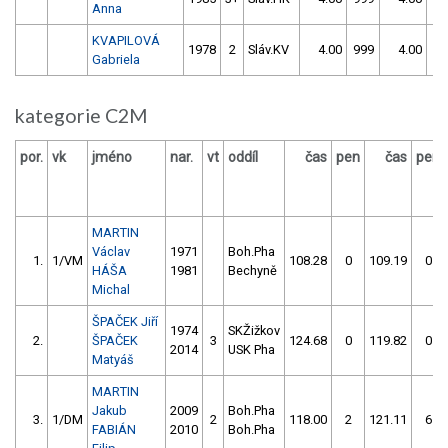
Anna
KVAPILOVÁ
1978
2
Sláv.KV
4.00
999
4.00
99
Gabriela
kategorie C2M
por.
vk
jméno
nar.
vt
oddíl
čas
pen
čas
pen
MARTIN
Václav
1971
Boh.Pha
1.
1/VM
108.28
0
109.19
0
HÁŠA
1981
Bechyně
Michal
ŠPAČEK Jiří
1974
SKŽižkov
2.
ŠPAČEK
3
124.68
0
119.82
0
2014
USK Pha
Matyáš
MARTIN
Jakub
2009
Boh.Pha
3.
1/DM
2
118.00
2
121.11
6
FABIÁN
2010
Boh.Pha