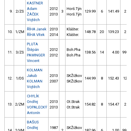
KASTNER
Adam
2012
Horš.Týn
9.
2/ZS
3
129.99
6
141.49
2
ŽÁČEK
2013
Horš.Týn
Vojtěch
ŘÍHA Janek
2013
Klášter.
10.
1/ZM
148.78
20
139.23
2
ŘÍHA Vítek
2014
Klášter.
PLUTA
Štěpán
2012
Boh.Pha
11.
3/ZS
138.56
14
4.00
999
PAWINGER
2012
Boh.Pha
Vincent
KOLMAN
Jakub
2013
SKŽižkov
12.
1/DS
144.99
8
152.43
12
KOLMAN
2007
SKŽižkov
Vojtěch
CHYLÍK
Ondřej
2013
Ot.Strak
13.
2/ZM
154.82
8
154.47
2
VOPALECKÝ
2013
Ot.Strak
Antonín
BAŠUS
Ondřej
1987
SKŽižkov
14.
2/VM
2
187.96
6
1.00
999