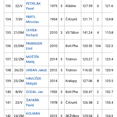
PETRILÁK
133.
22/V
1975
3
Klášter.
127.59
0
121.61
Pavel
PÁRTL
134.
7/SV
1954
3
Č.Kruml.
121.71
2
124.82
Miroslav
CHYBA
135.
21/DM
2010
3
VS Tábor
141.24
4
115.84
Richard
PAWINGER
136.
22/DM
2010
Boh.Pha
120.53
104
122.35
Emil
MOŠTĚK
137.
22/ZM
2014
3
Trutnov
125.27
2
125.47
Matěj
138.
26/ZS
URBAN Jakub
2012
3
Trutnov
116.02
10
120.93
HAVLÍČEK
139.
23/ZM
2014
Kralupy
127.06
8
125.50
Matyáš
140.
8/SV
DODAL Jan
1953
3
Boh.Pha
126.47
2
132.77
ŠAFAŘÍK
141.
23/V
1978
3
Č.Kruml.
126.58
2
155.41
Pavel
KOLMAN
142.
24/ZM
2013
3
SKŽižkov
129.04
2
134.33