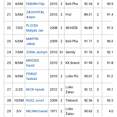
20.
4/DM
FABIÁN Filip
2010
2
Boh.Pha
92.54
4
90.99
ZACHYSTAL
21.
5/DM
2010
2
Frol
89.31
2
91.47
Adam
PLOCEK
22.
7/DS
2008
2
SKVSČB
96.89
4
91.35
Matyáš Jan
MARTIN
23.
6/DM
2009
2
Boh.Pha
91.71
0
96.32
Jakub
24.
7/DM
ZUNA Jáchym
2010
3+
Semily
91.76
0
92.14
MRŮZEK
25.
8/DM
2010
2
KK Brand
91.99
2
91.80
David
FRANZ
26.
9/DM
2010
2
Loko Plz
90.01
2
91.21
Tadeáš
Loko
27.
2/ZS
BECK Hynek
2012
2
92.12
0
95.16
Žatec
28.
10/DM
RUSZ Josef
2009
2
Třebech.
92.56
0
93.50
Loko
29.
5/V
MILYAN Daniel
1971
2
90.63
2
4.00
Žatec