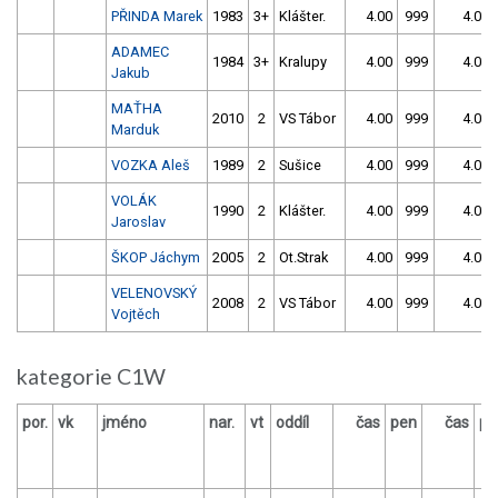
PŘINDA Marek
1983
3+
Klášter.
4.00
999
4.00
ADAMEC
1984
3+
Kralupy
4.00
999
4.00
Jakub
MAŤHA
2010
2
VS Tábor
4.00
999
4.00
Marduk
VOZKA Aleš
1989
2
Sušice
4.00
999
4.00
VOLÁK
1990
2
Klášter.
4.00
999
4.00
Jaroslav
ŠKOP Jáchym
2005
2
Ot.Strak
4.00
999
4.00
VELENOVSKÝ
2008
2
VS Tábor
4.00
999
4.00
Vojtěch
kategorie C1W
por.
vk
jméno
nar.
vt
oddíl
čas
pen
čas
pe