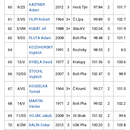
KASTNER
60.
9/ZS
2012
3
Horš.Týn
97.84
2
101.73
Adam
61.
3/VS
FILIPI Robert
1964
3+
Č.Lípa
99.89
0
102.76
62.
3/VM
KUBÁT Jiří
1988
3+
Sláv.KV
100.04
0
101.94
63.
9/DS
PLUTA Adam
2008
Boh.Pha
98.48
2
101.13
KOZOHORSKÝ
64.
1991
2
Roztoky
98.55
2
4.00
Vojtěch
65.
13/V
KYSELA David
1977
2
Kralupy
101.56
0
100.61
ŠTOCHL
66.
10/DS
2007
3
Boh.Pha
102.47
0
98.93
Vojtěch
KOUDELKA
67.
4/VS
1964
3+
Č.Kruml.
99.27
2
101.00
Tomáš
MARTIN
68.
14/V
1971
2
Boh.Pha
99.02
2
102.23
Václav
69.
11/DS
VOJÁK Jakub
2008
3+
Ot.Strak
101.52
2
99.69
70.
4/ZM
BALÍN Oskar
2013
3
USK Pha
100.20
2
103.82