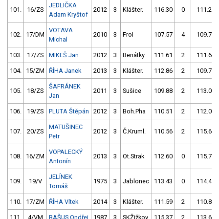
JEDLIČKA
101.
16/ZS
2012
3
Klášter.
116.30
0
111.26
Adam Kryštof
VOTAVA
102.
17/DM
2010
3
Frol
107.57
4
109.75
Michal
103.
17/ZS
MIKEŠ Jan
2012
3
Benátky
111.61
2
111.65
104.
15/ZM
ŘÍHA Janek
2013
3
Klášter.
112.86
2
109.75
ŠAFRÁNEK
105.
18/ZS
2011
3
Sušice
109.88
2
113.03
Jan
106.
19/ZS
PLUTA Štěpán
2012
3
Boh.Pha
110.51
2
112.02
MATUŠINEC
107.
20/ZS
2012
3
Č.Kruml.
110.56
2
115.63
Petr
VOPALECKÝ
108.
16/ZM
2013
3
Ot.Strak
112.60
0
115.73
Antonín
JELÍNEK
109.
19/V
1975
3
Jablonec
113.43
0
114.46
Tomáš
110.
17/ZM
ŘÍHA Vítek
2014
3
Klášter.
111.59
2
110.86
111.
4/VM
BAŠUS Ondřej
1987
3
SKŽižkov
115.37
2
113.64