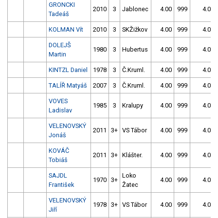
GRONCKI
2010
3
Jablonec
4.00
999
4.00
Tadeáš
KOLMAN Vít
2010
3
SKŽižkov
4.00
999
4.00
DOLEJŠ
1980
3
Hubertus
4.00
999
4.00
Martin
KINTZL Daniel
1978
3
Č.Kruml.
4.00
999
4.00
TALÍŘ Matyáš
2007
3
Č.Kruml.
4.00
999
4.00
VOVES
1985
3
Kralupy
4.00
999
4.00
Ladislav
VELENOVSKÝ
2011
3+
VS Tábor
4.00
999
4.00
Jonáš
KOVÁČ
2011
3+
Klášter.
4.00
999
4.00
Tobiáš
SAJDL
Loko
1970
3+
4.00
999
4.00
František
Žatec
VELENOVSKÝ
1978
3+
VS Tábor
4.00
999
4.00
Jiří