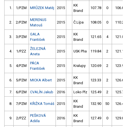
KK
1.
1/PZM
MRŮZEK Matěj
2015
107.78
0
106.81
Brand
MERENUS
2.
2/PZM
2015
Č.Lípa
108.05
0
110.28
Matouš
GALA
KK
3.
3/PZM
2015
121.65
4
121.02
František
Brand
ŽELEZNÁ
4.
1/PZZ
2015
USK Pha
119.84
2
121.17
Aneta
PÁCA
5.
4/PZM
2015
Kralupy
120.69
2
123.97
František
KK
6.
5/PZM
MICKA Albert
2015
123.33
2
126.68
Brand
7.
6/PZM
CVALÍN Jakub
2016
Loko Plz
125.49
2
125.72
KK
8.
7/PZM
KŘIŽKA Tomáš
2015
132.90
50
126.47
Brand
PEŠKOVÁ
KK
9.
2/PZZ
2016
127.49
0
129.89
Adéla
Brand