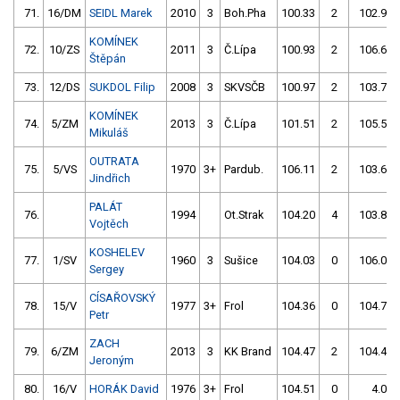
71.
16/DM
SEIDL Marek
2010
3
Boh.Pha
100.33
2
102.98
KOMÍNEK
72.
10/ZS
2011
3
Č.Lípa
100.93
2
106.66
Štěpán
73.
12/DS
SUKDOL Filip
2008
3
SKVSČB
100.97
2
103.73
KOMÍNEK
74.
5/ZM
2013
3
Č.Lípa
101.51
2
105.59
Mikuláš
OUTRATA
75.
5/VS
1970
3+
Pardub.
106.11
2
103.68
Jindřich
PALÁT
76.
1994
Ot.Strak
104.20
4
103.86
Vojtěch
KOSHELEV
77.
1/SV
1960
3
Sušice
104.03
0
106.08
Sergey
CÍSAŘOVSKÝ
78.
15/V
1977
3+
Frol
104.36
0
104.71
Petr
ZACH
79.
6/ZM
2013
3
KK Brand
104.47
2
104.44
Jeroným
80.
16/V
HORÁK David
1976
3+
Frol
104.51
0
4.00