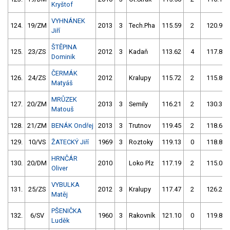
Kryštof
VYHNÁNEK
124.
19/ZM
2013
3
Tech.Pha
115.59
2
120.93
Jiří
ŠTĚPINA
125.
23/ZS
2012
3
Kadaň
113.62
4
117.84
Dominik
ČERMÁK
126.
24/ZS
2012
Kralupy
115.72
2
115.83
Matyáš
MRŮZEK
127.
20/ZM
2013
3
Semily
116.21
2
130.31
Matouš
128.
21/ZM
BENÁK Ondřej
2013
3
Trutnov
119.45
2
118.61
129.
10/VS
ŽATECKÝ Jiří
1969
3
Roztoky
119.13
0
118.80
HRNČÁR
130.
20/DM
2010
Loko Plz
117.19
2
115.04
Oliver
VYBULKA
131.
25/ZS
2012
3
Kralupy
117.47
2
126.26
Matěj
PŠENIČKA
132.
6/SV
1960
3
Rakovník
121.10
0
119.83
Luděk