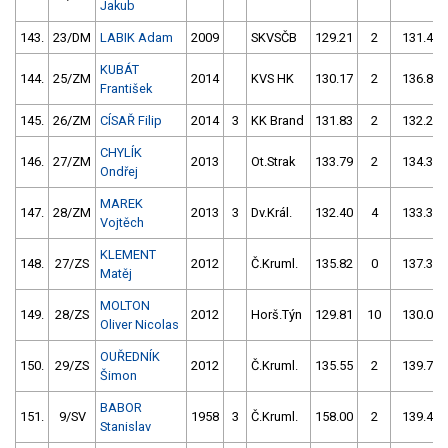
Jakub
143.
23/DM
LABIK Adam
2009
SKVSČB
129.21
2
131.46
KUBÁT
144.
25/ZM
2014
KVS HK
130.17
2
136.81
František
145.
26/ZM
CÍSAŘ Filip
2014
3
KK Brand
131.83
2
132.24
CHYLÍK
146.
27/ZM
2013
Ot.Strak
133.79
2
134.31
Ondřej
MAREK
147.
28/ZM
2013
3
Dv.Král.
132.40
4
133.31
Vojtěch
KLEMENT
148.
27/ZS
2012
Č.Kruml.
135.82
0
137.31
Matěj
MOLTON
149.
28/ZS
2012
Horš.Týn
129.81
10
130.02
Oliver Nicolas
OUŘEDNÍK
150.
29/ZS
2012
Č.Kruml.
135.55
2
139.72
Šimon
BABOR
151.
9/SV
1958
3
Č.Kruml.
158.00
2
139.42
Stanislav