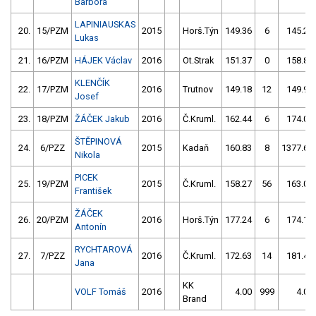
Barbora
LAPINIAUSKAS
20.
15/PZM
2015
Horš.Týn
149.36
6
145.21
Lukas
21.
16/PZM
HÁJEK Václav
2016
Ot.Strak
151.37
0
158.86
KLENČÍK
22.
17/PZM
2016
Trutnov
149.18
12
149.95
Josef
23.
18/PZM
ŽÁČEK Jakub
2016
Č.Kruml.
162.44
6
174.00
ŠTĚPINOVÁ
24.
6/PZZ
2015
Kadaň
160.83
8
1377.68
Nikola
PICEK
25.
19/PZM
2015
Č.Kruml.
158.27
56
163.04
František
ŽÁČEK
26.
20/PZM
2016
Horš.Týn
177.24
6
174.10
Antonín
RYCHTAROVÁ
27.
7/PZZ
2016
Č.Kruml.
172.63
14
181.42
Jana
KK
VOLF Tomáš
2016
4.00
999
4.00
Brand