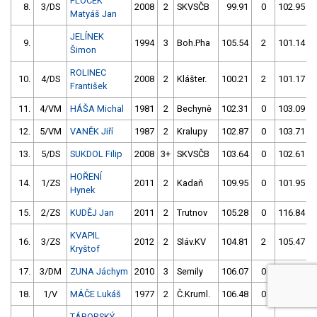
PLOCEK
8.
3/DS
2008
2
SKVSČB
99.91
0
102.95
Matyáš Jan
JELÍNEK
9.
1994
3
Boh.Pha
105.54
2
101.14
Šimon
ROLINEC
10.
4/DS
2008
2
Klášter.
100.21
2
101.17
František
11.
4/VM
HÁŠA Michal
1981
2
Bechyně
102.31
0
103.09
12.
5/VM
VANĚK Jiří
1987
2
Kralupy
102.87
0
103.71
13.
5/DS
SUKDOL Filip
2008
3+
SKVSČB
103.64
0
102.61
HOŘENÍ
14.
1/ZS
2011
2
Kadaň
109.95
0
101.95
Hynek
15.
2/ZS
KUDĚJ Jan
2011
2
Trutnov
105.28
0
116.84
KVAPIL
16.
3/ZS
2012
2
Sláv.KV
104.81
2
105.47
Kryštof
17.
3/DM
ZUNA Jáchym
2010
3
Semily
106.07
0
4.00
18.
1/V
MÁČE Lukáš
1977
2
Č.Kruml.
106.48
0
108.22
TÁBORSKÝ