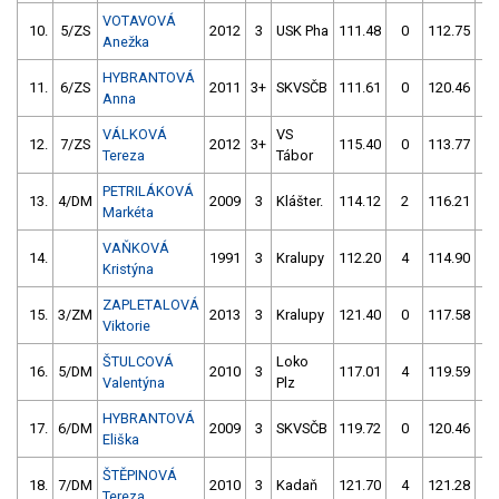
VOTAVOVÁ
10.
5/ZS
2012
3
USK Pha
111.48
0
112.75
0
Anežka
HYBRANTOVÁ
11.
6/ZS
2011
3+
SKVSČB
111.61
0
120.46
4
Anna
VÁLKOVÁ
VS
12.
7/ZS
2012
3+
115.40
0
113.77
2
Tereza
Tábor
PETRILÁKOVÁ
13.
4/DM
2009
3
Klášter.
114.12
2
116.21
0
Markéta
VAŇKOVÁ
14.
1991
3
Kralupy
112.20
4
114.90
2
Kristýna
ZAPLETALOVÁ
15.
3/ZM
2013
3
Kralupy
121.40
0
117.58
0
Viktorie
ŠTULCOVÁ
Loko
16.
5/DM
2010
3
117.01
4
119.59
0
Valentýna
Plz
HYBRANTOVÁ
17.
6/DM
2009
3
SKVSČB
119.72
0
120.46
0
Eliška
ŠTĚPINOVÁ
18.
7/DM
2010
3
Kadaň
121.70
4
121.28
0
Tereza