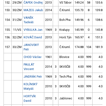
152.
29/ZM
ČAPEK Ondřej
2013
VS Tábor
149.24
58
135.61
153.
30/ZM
MAZEG Jakub
2014
Č.Kruml.
135.73
8
139.86
VANĚK
154.
31/ZM
2013
Boh.Pha
149.96
6
138.63
Tadeáš
155.
11/VS
VYBULKA Jan
1969
3
Kralupy
145.99
0
145.85
156.
32/ZM
KOVÁČ David
2013
Horš.Týn
165.97
4
151.33
JANOVSKÝ
157.
33/ZM
2013
Č.Kruml.
174.88
104
181.91
Petr
CHOD Václav
1961
Blovice
4.00
999
4.00
PAULÁT
2014
3
SKVSČB
4.00
999
4.00
Vincent
JINDRÁK Petr
1969
3
Tech.Pha
4.00
999
4.00
KOLÍNSKÝ
2010
3
SKVSČB
4.00
999
4.00
Matyáš
HORTVÍK
2010
3
Jablonec
4.00
999
4.00
David