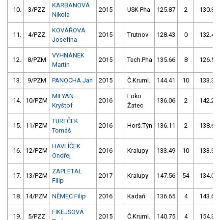
KARBANOVÁ
10.
3/PZZ
2015
USK Pha
125.87
2
130.85
Nikola
KOVÁŘOVÁ
11.
4/PZZ
2015
Trutnov
128.43
0
132.44
Josefína
VYHNÁNEK
12.
8/PZM
2015
Tech.Pha
135.66
8
126.56
Martin
13.
9/PZM
PANOCHA Jan
2015
Č.Kruml.
144.41
10
133.32
MILYAN
Loko
14.
10/PZM
2016
136.06
2
142.22
Kryštof
Žatec
TUREČEK
15.
11/PZM
2016
Horš.Týn
136.11
2
138.63
Tomáš
HAVLÍČEK
16.
12/PZM
2016
Kralupy
133.49
10
133.94
Ondřej
ZAPLETAL
17.
13/PZM
2017
Kralupy
147.56
54
134.04
Filip
18.
14/PZM
NĚMEC Filip
2016
Kadaň
136.65
4
143.64
FIKEJSOVÁ
19.
5/PZZ
2015
Č.Kruml.
140.75
4
154.33