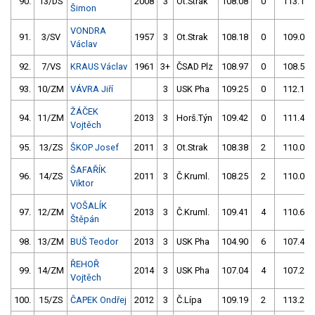
90.
13/DS
2008
3
Ot.Strak
108.08
0
113.17
Šimon
VONDRA
91.
3/SV
1957
3
Ot.Strak
108.18
0
109.08
Václav
92.
7/VS
KRAUS Václav
1961
3+
ČSAD Plz
108.97
0
108.56
93.
10/ZM
VÁVRA Jiří
3
USK Pha
109.25
0
112.18
ŽÁČEK
94.
11/ZM
2013
3
Horš.Týn
109.42
0
111.40
Vojtěch
95.
13/ZS
ŠKOP Josef
2011
3
Ot.Strak
108.38
2
110.01
ŠAFAŘÍK
96.
14/ZS
2011
3
Č.Kruml.
108.25
2
110.07
Viktor
VOŠALÍK
97.
12/ZM
2013
3
Č.Kruml.
109.41
4
110.67
Štěpán
98.
13/ZM
BUŠ Teodor
2013
3
USK Pha
104.90
6
107.45
ŘEHOŘ
99.
14/ZM
2014
3
USK Pha
107.04
4
107.23
Vojtěch
100.
15/ZS
ČAPEK Ondřej
2012
3
Č.Lípa
109.19
2
113.25