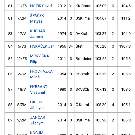
81.
11/ZS
NOŽÍŘ David
2012
3+
KK Brand
105.09
0
104.67
ŠPAČEK
81.
7/ZM
2014
3
USK Pha
104.67
0
111.29
Matyáš
KUCHAŘ
83.
17/V
1974
3
Dv.Král.
103.27
2
104.96
Jaromír
84.
6/VS
PISKÁČEK Jan
1966
3+
Štětí
105.20
0
1907.83
MRKVIČKA
85.
12/ZS
2011
3
Roudnice
103.55
2
105.65
Filip
PROCHÁZKA
86.
2/SV
1954
3
Ot.Strak
105.39
2
105.61
Miloš
HYBRANT
87.
18/V
1980
3
SKVSČB
107.13
0
108.65
Vlastimil
FIKEJS
88.
8/ZM
2014
3
Č.Kruml.
108.20
4
105.16
Jáchym
JANČAR
89.
9/ZM
2014
3
USK Pha
105.90
2
106.81
Jáchym
KOCUM