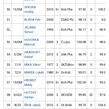
SÝKORA
50.
13/DM
2010
3+
Boh.Pha
97.92
0
100.28
Ondřej
51.
BLÁHA Petr
2000
ČSAD Plz
98.14
0
4.00
JELÍNEK
52.
1994
Boh.Pha
96.17
2
96.96
Šimon
HOVORKA
53.
14/DM
2009
3
Č.Lípa
100.08
0
98.62
Matouš
HRADECKÝ
54.
3/ZM
2013
3
USK Pha
96.79
2
99.49
Daniel
55.
11/V
MÍKA Viktor
1977
2
SKŽižkov
98.89
0
99.63
56.
12/V
MAREK Lukáš
1980
3+
Dv.Král.
99.01
0
99.32
HRUBEC
57.
15/DM
2010
3+
Boh.Pha
102.09
0
95.23
Matěj
HOTOVÝ
58.
5/U23
2006
2
SKVSČB
99.85
52
97.65
Václav
59.
8/ZS
ŘÍHA Jakub
2012
3
Ot.Strak
99.70
0
104.43