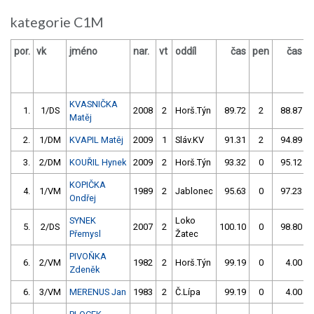
kategorie C1M
por.
vk
jméno
nar.
vt
oddíl
čas
pen
čas
p
KVASNIČKA
1.
1/DS
2008
2
Horš.Týn
89.72
2
88.87
Matěj
2.
1/DM
KVAPIL Matěj
2009
1
Sláv.KV
91.31
2
94.89
3.
2/DM
KOUŘIL Hynek
2009
2
Horš.Týn
93.32
0
95.12
KOPIČKA
4.
1/VM
1989
2
Jablonec
95.63
0
97.23
Ondřej
SYNEK
Loko
5.
2/DS
2007
2
100.10
0
98.80
Přemysl
Žatec
PIVOŇKA
6.
2/VM
1982
2
Horš.Týn
99.19
0
4.00
Zdeněk
6.
3/VM
MERENUS Jan
1983
2
Č.Lípa
99.19
0
4.00