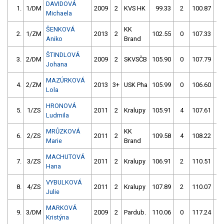
DAVIDOVÁ
1.
1/DM
2009
2
KVS HK
99.33
2
100.87
2
Michaela
ŠENKOVÁ
KK
2.
1/ZM
2013
2
102.55
0
107.33
2
Aniko
Brand
ŠTINDLOVÁ
3.
2/DM
2009
2
SKVSČB
105.90
0
107.79
2
Johana
MAZÚRKOVÁ
4.
2/ZM
2013
3+
USK Pha
105.99
0
106.60
0
Lola
HRONOVÁ
5.
1/ZS
2011
2
Kralupy
105.91
4
107.61
0
Ludmila
MRŮZKOVÁ
KK
6.
2/ZS
2011
2
109.58
4
108.22
0
Marie
Brand
MACHUTOVÁ
7.
3/ZS
2011
2
Kralupy
106.91
2
110.51
0
Hana
VYBULKOVÁ
8.
4/ZS
2011
2
Kralupy
107.89
2
110.07
0
Julie
MARKOVÁ
9.
3/DM
2009
2
Pardub.
110.06
0
117.24
0
Kristýna