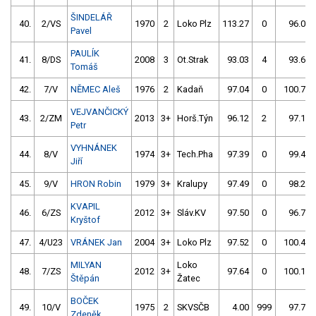
ŠINDELÁŘ
40.
2/VS
1970
2
Loko Plz
113.27
0
96.03
Pavel
PAULÍK
41.
8/DS
2008
3
Ot.Strak
93.03
4
93.62
Tomáš
42.
7/V
NĚMEC Aleš
1976
2
Kadaň
97.04
0
100.76
VEJVANČICKÝ
43.
2/ZM
2013
3+
Horš.Týn
96.12
2
97.14
Petr
VYHNÁNEK
44.
8/V
1974
3+
Tech.Pha
97.39
0
99.43
Jiří
45.
9/V
HRON Robin
1979
3+
Kralupy
97.49
0
98.29
KVAPIL
46.
6/ZS
2012
3+
Sláv.KV
97.50
0
96.73
Kryštof
47.
4/U23
VRÁNEK Jan
2004
3+
Loko Plz
97.52
0
100.45
MILYAN
Loko
48.
7/ZS
2012
3+
97.64
0
100.19
Štěpán
Žatec
BOČEK
49.
10/V
1975
2
SKVSČB
4.00
999
97.73
Zdeněk