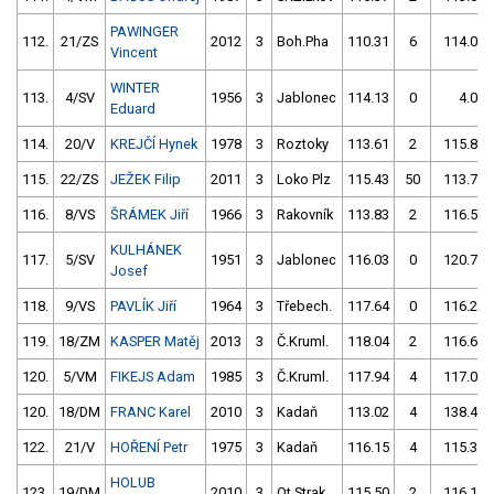
PAWINGER
112.
21/ZS
2012
3
Boh.Pha
110.31
6
114.04
Vincent
WINTER
113.
4/SV
1956
3
Jablonec
114.13
0
4.00
Eduard
114.
20/V
KREJČÍ Hynek
1978
3
Roztoky
113.61
2
115.83
115.
22/ZS
JEŽEK Filip
2011
3
Loko Plz
115.43
50
113.78
116.
8/VS
ŠRÁMEK Jiří
1966
3
Rakovník
113.83
2
116.52
KULHÁNEK
117.
5/SV
1951
3
Jablonec
116.03
0
120.75
Josef
118.
9/VS
PAVLÍK Jiří
1964
3
Třebech.
117.64
0
116.29
119.
18/ZM
KASPER Matěj
2013
3
Č.Kruml.
118.04
2
116.62
120.
5/VM
FIKEJS Adam
1985
3
Č.Kruml.
117.94
4
117.02
120.
18/DM
FRANC Karel
2010
3
Kadaň
113.02
4
138.47
122.
21/V
HOŘENÍ Petr
1975
3
Kadaň
116.15
4
115.35
HOLUB
123.
19/DM
2010
3
Ot.Strak
115.50
2
116.16