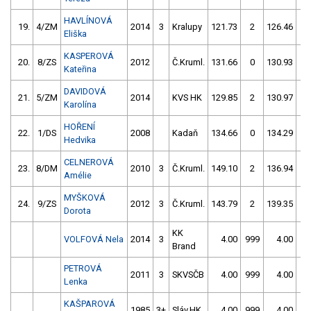
HAVLÍNOVÁ
19.
4/ZM
2014
3
Kralupy
121.73
2
126.46
2
Eliška
KASPEROVÁ
20.
8/ZS
2012
Č.Kruml.
131.66
0
130.93
2
Kateřina
DAVIDOVÁ
21.
5/ZM
2014
KVS HK
129.85
2
130.97
2
Karolína
HOŘENÍ
22.
1/DS
2008
Kadaň
134.66
0
134.29
0
Hedvika
CELNEROVÁ
23.
8/DM
2010
3
Č.Kruml.
149.10
2
136.94
0
Amélie
MYŠKOVÁ
24.
9/ZS
2012
3
Č.Kruml.
143.79
2
139.35
0
Dorota
KK
VOLFOVÁ Nela
2014
3
4.00
999
4.00
99
Brand
PETROVÁ
2011
3
SKVSČB
4.00
999
4.00
99
Lenka
KAŠPAROVÁ
1985
3+
Sláv.HK
4.00
999
4.00
99