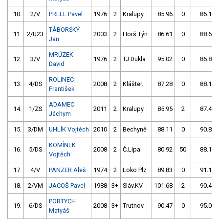
10.
2/V
PRELL Pavel
1976
2
Kralupy
85.96
0
86.19
TÁBORSKÝ
11.
2/U23
2003
2
Horš.Týn
86.61
0
88.68
Jan
MRŮZEK
12.
3/V
1976
2
TJ Dukla
95.02
0
86.81
David
ROLINEC
13.
4/DS
2008
2
Klášter.
87.28
0
88.14
František
ADAMEC
14.
1/ZS
2011
2
Kralupy
85.95
2
87.43
Jáchym
15.
3/DM
UHLÍK Vojtěch
2010
2
Bechyně
88.11
0
90.80
KOMÍNEK
16.
5/DS
2008
2
Č.Lípa
80.92
50
88.17
Vojtěch
17.
4/V
PANZER Aleš
1974
2
Loko Plz
89.83
0
91.15
18.
2/VM
JACOŠ Pavel
1988
3+
Sláv.KV
101.68
2
90.43
PORTYCH
19.
6/DS
2008
3+
Trutnov
90.47
0
95.02
Matyáš