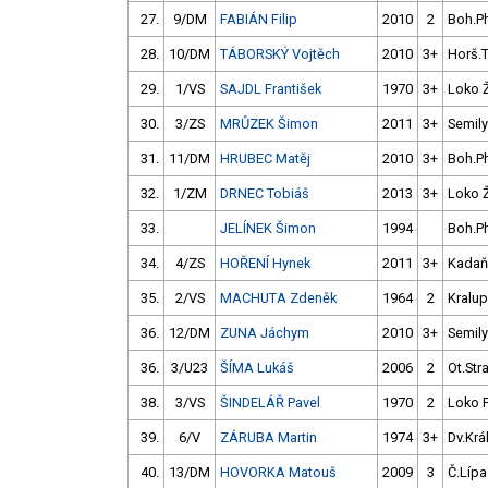
27.
9/DM
FABIÁN Filip
2010
2
Boh.P
28.
10/DM
TÁBORSKÝ Vojtěch
2010
3+
Horš.
29.
1/VS
SAJDL František
1970
3+
Loko 
30.
3/ZS
MRŮZEK Šimon
2011
3+
Semily
31.
11/DM
HRUBEC Matěj
2010
3+
Boh.P
32.
1/ZM
DRNEC Tobiáš
2013
3+
Loko 
33.
JELÍNEK Šimon
1994
Boh.P
34.
4/ZS
HOŘENÍ Hynek
2011
3+
Kadaň
35.
2/VS
MACHUTA Zdeněk
1964
2
Kralup
36.
12/DM
ZUNA Jáchym
2010
3+
Semily
36.
3/U23
ŠÍMA Lukáš
2006
2
Ot.Str
38.
3/VS
ŠINDELÁŘ Pavel
1970
2
Loko P
39.
6/V
ZÁRUBA Martin
1974
3+
Dv.Král
40.
13/DM
HOVORKA Matouš
2009
3
Č.Lípa