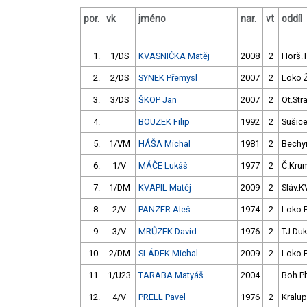
por.
vk
jméno
nar.
vt
oddíl
1.
1/DS
KVASNIČKA Matěj
2008
2
Horš.
2.
2/DS
SYNEK Přemysl
2007
2
Loko 
3.
3/DS
ŠKOP Jan
2007
2
Ot.Str
4.
BOUZEK Filip
1992
2
Sušic
5.
1/VM
HÁŠA Michal
1981
2
Bechy
6.
1/V
MÁČE Lukáš
1977
2
Č.Krum
7.
1/DM
KVAPIL Matěj
2009
2
Sláv.K
8.
2/V
PANZER Aleš
1974
2
Loko P
9.
3/V
MRŮZEK David
1976
2
TJ Duk
10.
2/DM
SLÁDEK Michal
2009
2
Loko P
11.
1/U23
TARABA Matyáš
2004
Boh.P
12.
4/V
PRELL Pavel
1976
2
Kralup