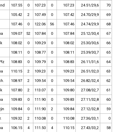
and
107.55
0
107.23
0
107.23
24.51/29,6
70
105.42
2
107.49
0
107.42
24.70/29,9
69
107.46
0
122.06
56
107.46
24.74/29,9
68
ha
109.07
52
107.84
0
107.84
25.12/30,4
67
ak
108.02
0
109.29
0
108.02
25.30/30,6
66
108.11
0
108.77
0
108.11
25.39/30,7
65
Plz
108.83
0
109.79
0
108.83
26.11/31,6
64
ha
110.15
2
109.23
0
109.23
26.51/32,0
63
ch.
108.97
2
109.54
0
109.54
26.82/32,4
62
ak
107.80
2
113.07
0
109.80
27.08/32,7
61
ha
109.83
0
111.90
0
109.83
27.11/32,8
60
Týn
109.84
0
111.90
2
109.84
27.12/32,8
59
.
109.32
2
110.08
0
110.08
27.36/33,1
0
ha
106.15
4
111.50
4
110.15
27.43/33,2
58