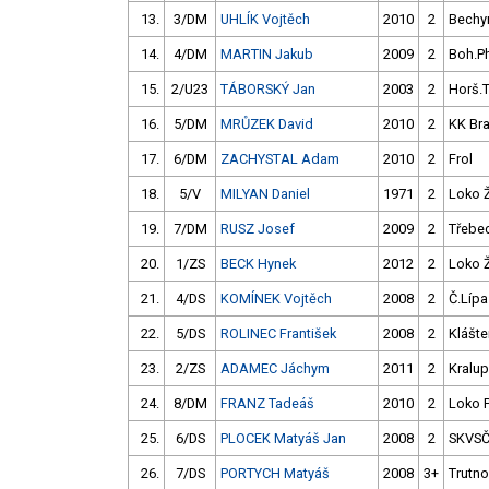
13.
3/DM
UHLÍK Vojtěch
2010
2
Bechy
14.
4/DM
MARTIN Jakub
2009
2
Boh.P
15.
2/U23
TÁBORSKÝ Jan
2003
2
Horš.
16.
5/DM
MRŮZEK David
2010
2
KK Br
17.
6/DM
ZACHYSTAL Adam
2010
2
Frol
18.
5/V
MILYAN Daniel
1971
2
Loko 
19.
7/DM
RUSZ Josef
2009
2
Třebe
20.
1/ZS
BECK Hynek
2012
2
Loko 
21.
4/DS
KOMÍNEK Vojtěch
2008
2
Č.Lípa
22.
5/DS
ROLINEC František
2008
2
Klášter
23.
2/ZS
ADAMEC Jáchym
2011
2
Kralup
24.
8/DM
FRANZ Tadeáš
2010
2
Loko P
25.
6/DS
PLOCEK Matyáš Jan
2008
2
SKVS
26.
7/DS
PORTYCH Matyáš
2008
3+
Trutno