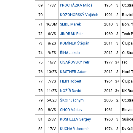
69.
1/SV
PROCHÁZKA Miloš
1954
3
Ot.Str
70.
KOZOHORSKÝ Vojtěch
1991
2
Rozto
71.
16/DM
SEIDL Marek
2010
3
Boh.P
72.
6/VS
JINDRÁK Petr
1969
3
Tech.
73.
8/ZS
KOMÍNEK Štěpán
2011
3
Č.Lípa
74.
9/ZS
ŘÍHA Jakub
2012
3
Ot.Str
75.
16/V
CÍSAŘOVSKÝ Petr
1977
3+
Frol
76.
10/ZS
KASTNER Adam
2012
3
Horš.
77.
7/VS
FILIPI Robert
1964
3+
Č.Lípa
78.
11/ZS
NOŽÍŘ David
2012
3+
KK Br
79.
6/U23
ŠKOP Jáchym
2005
2
Ot.Str
80.
8/VS
CHOD Václav
1961
Blovic
81.
2/SV
KOSHELEV Sergey
1960
3
Sušic
82.
17/V
KUCHAŘ Jaromír
1974
3
Dv.Král