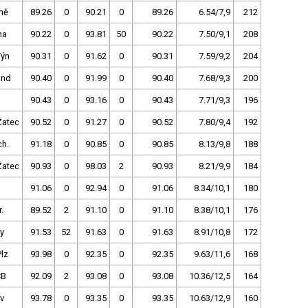
ně
89.26
0
90.21
0
89.26
6.54/7,9
212
ha
90.22
0
93.81
50
90.22
7.50/9,1
208
Týn
90.31
0
91.62
0
90.31
7.59/9,2
204
and
90.40
0
91.99
0
90.40
7.68/9,3
200
90.43
0
93.16
0
90.43
7.71/9,3
196
Žatec
90.52
0
91.27
0
90.52
7.80/9,4
192
ch.
91.18
0
90.85
0
90.85
8.13/9,8
188
Žatec
90.93
0
98.03
2
90.93
8.21/9,9
184
91.06
0
92.94
0
91.06
8.34/10,1
180
.
89.52
2
91.10
0
91.10
8.38/10,1
176
y
91.53
52
91.63
0
91.63
8.91/10,8
172
lz
93.98
0
92.35
0
92.35
9.63/11,6
168
ČB
92.09
2
93.08
0
93.08
10.36/12,5
164
v
93.78
0
93.35
0
93.35
10.63/12,9
160