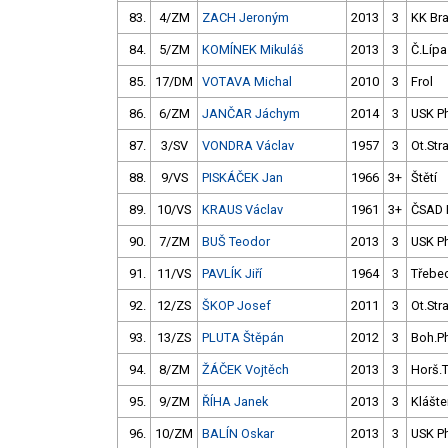
83.
4/ZM
ZACH Jeroným
2013
3
KK Br
84.
5/ZM
KOMÍNEK Mikuláš
2013
3
Č.Lípa
85.
17/DM
VOTAVA Michal
2010
3
Frol
86.
6/ZM
JANČAR Jáchym
2014
3
USK P
87.
3/SV
VONDRA Václav
1957
3
Ot.Str
88.
9/VS
PISKÁČEK Jan
1966
3+
Štětí
89.
10/VS
KRAUS Václav
1961
3+
ČSAD 
90.
7/ZM
BUŠ Teodor
2013
3
USK P
91.
11/VS
PAVLÍK Jiří
1964
3
Třebe
92.
12/ZS
ŠKOP Josef
2011
3
Ot.Str
93.
13/ZS
PLUTA Štěpán
2012
3
Boh.P
94.
8/ZM
ŽÁČEK Vojtěch
2013
3
Horš.
95.
9/ZM
ŘÍHA Janek
2013
3
Klášter
96.
10/ZM
BALÍN Oskar
2013
3
USK P