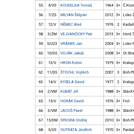
55.
4/VS
KOUDELKA Tomáš
1964
3+
Č.Krum
56.
7/ZS
MILYAN Štěpán
2012
3+
Loko 
57.
12/V
NĚMEC Aleš
1976
2
Kadaň
58.
3/ZM
VEJVANČICKÝ Petr
2013
3+
Horš.
59.
5/U23
VRÁNEK Jan
2004
3+
Loko P
60.
10/DS
VOJÁK Jakub
2008
3+
Ot.Str
61.
13/V
HRON Robin
1979
3+
Kralup
62.
11/DS
ŠTOCHL Vojtěch
2007
3
Boh.P
63.
14/V
KYSELA David
1977
2
Kralup
64.
2/VM
KUBÁT Jiří
1988
3+
Sláv.K
65.
15/V
HORÁK David
1976
3+
Frol
66.
3/VM
JACOŠ Pavel
1988
3+
Sláv.K
67.
15/DM
SÝKORA Ondřej
2010
3+
Boh.P
68.
5/VS
OUTRATA Jindřich
1970
3+
Pardu