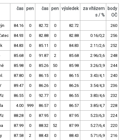
čas
pen
čas
pen
výsledek
za vítězem
body
s / %
OČ
Týn
84.16
0
82.72
0
82.72
260
Žatec
84.93
0
82.88
0
82.88
0.16/0,2
256
ak
84.83
0
85.11
0
84.83
2.11/2,6
252
e
85.68
0
91.87
2
85.68
2.96/3,6
248
ně
85.98
0
85.26
50
85.98
3.26/3,9
244
l.
87.80
0
86.15
0
86.15
3.43/4,1
240
V
89.47
0
86.26
0
86.26
3.54/4,3
236
lz
86.55
0
92.77
0
86.55
3.83/4,6
232
la
4.00
999
86.57
0
86.57
3.85/4,7
228
lz
88.28
0
87.95
0
87.95
5.23/6,3
224
ha
87.99
0
88.32
52
87.99
5.27/6,4
220
y
87.58
2
88.43
0
88.43
5.71/6,9
216