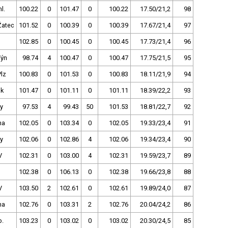
l.
100.22
0
101.47
0
100.22
17.50/21,2
98
Žatec
101.52
0
100.39
0
100.39
17.67/21,4
97
102.85
0
100.45
0
100.45
17.73/21,4
96
Týn
98.74
4
100.47
0
100.47
17.75/21,5
95
lz
100.83
0
101.53
0
100.83
18.11/21,9
94
ak
101.47
0
101.11
0
101.11
18.39/22,2
93
y
97.53
4
99.43
50
101.53
18.81/22,7
92
ha
102.05
0
103.34
0
102.05
19.33/23,4
91
y
102.06
0
102.86
4
102.06
19.34/23,4
90
V
102.31
0
103.00
4
102.31
19.59/23,7
89
102.38
0
106.13
0
102.38
19.66/23,8
88
V
103.50
2
102.61
0
102.61
19.89/24,0
87
ha
102.76
0
103.31
2
102.76
20.04/24,2
86
b.
103.23
0
103.02
0
103.02
20.30/24,5
85