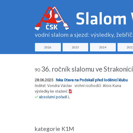
vodní slalom a sjezd: výsledky, žebří
2026
2025
2024
202
36. ročník slalomu ve Strakonic
90
28.06.2025
řeka Otava na Podskalí před loděnicí klubu
ředitel: Vondra Václav vrchní rozhodčí: Alois Kuna
výsledky ke stažení:
absolutní pořadí
L
kategorie K1M