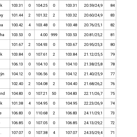
ak
103.31
0
104.25
0
103.31
20.59/24,9
84
ky
101.44
2
101.32
2
103.32
20.60/24,9
83
ha
100.42
4
103.48
0
103.48
20.76/25,1
82
Pha
103.53
0
4.00
999
103.53
20.81/25,2
81
101.67
2
104.93
0
103.67
20.95/25,3
80
ak
103.84
0
107.61
2
103.84
21.12/25,5
79
106.13
0
104.10
0
104.10
21.38/25,8
78
Týn
104.12
0
106.56
0
104.12
21.40/25,9
77
102.40
2
104.08
2
104.40
21.68/26,2
76
and
104.83
0
107.21
50
104.83
22.11/26,7
75
ak
101.38
4
104.95
0
104.95
22.23/26,9
74
e
106.83
0
110.68
2
106.83
24.11/29,1
73
e
106.85
0
107.05
0
106.85
24.13/29,2
72
.
107.07
0
107.38
4
107.07
24.35/29,4
71