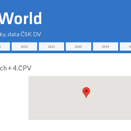
čky, data ČSK DV
3
2022
2021
2020
2019
2
ích + 4.ČPV