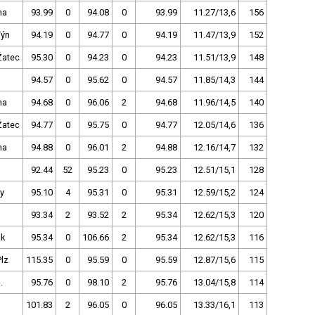
ha
93.99
0
94.08
0
93.99
11.27/13,6
156
Týn
94.19
0
94.77
0
94.19
11.47/13,9
152
Žatec
95.30
0
94.23
0
94.23
11.51/13,9
148
94.57
0
95.62
0
94.57
11.85/14,3
144
ha
94.68
0
96.06
2
94.68
11.96/14,5
140
Žatec
94.77
0
95.75
0
94.77
12.05/14,6
136
ha
94.88
0
96.01
2
94.88
12.16/14,7
132
92.44
52
95.23
0
95.23
12.51/15,1
128
y
95.10
4
95.31
0
95.31
12.59/15,2
124
93.34
2
93.52
2
95.34
12.62/15,3
120
ak
95.34
0
106.66
2
95.34
12.62/15,3
116
lz
115.35
0
95.59
0
95.59
12.87/15,6
115
.
95.76
0
98.10
2
95.76
13.04/15,8
114
101.83
2
96.05
0
96.05
13.33/16,1
113