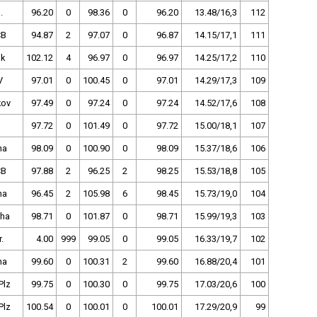
.
96.20
0
98.36
0
96.20
13.48/16,3
112
ČB
94.87
2
97.07
0
96.87
14.15/17,1
111
ak
102.12
4
96.97
0
96.97
14.25/17,2
110
V
97.01
0
100.45
0
97.01
14.29/17,3
109
kov
97.49
0
97.24
0
97.24
14.52/17,6
108
97.72
0
101.49
0
97.72
15.00/18,1
107
ha
98.09
0
100.90
0
98.09
15.37/18,6
106
ČB
97.88
2
96.25
2
98.25
15.53/18,8
105
ha
96.45
2
105.98
6
98.45
15.73/19,0
104
Pha
98.71
0
101.87
0
98.71
15.99/19,3
103
.
4.00
999
99.05
0
99.05
16.33/19,7
102
ha
99.60
0
100.31
2
99.60
16.88/20,4
101
Plz
99.75
0
100.30
0
99.75
17.03/20,6
100
Plz
100.54
0
100.01
0
100.01
17.29/20,9
99