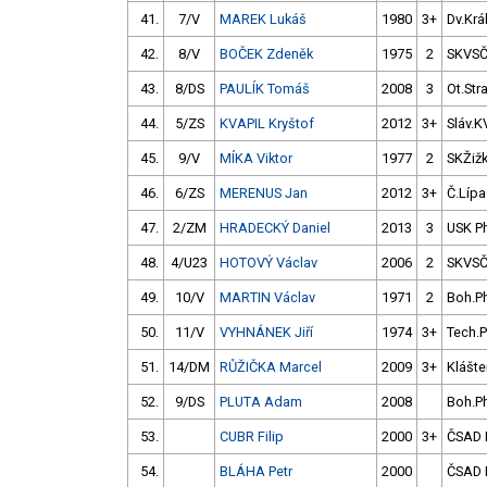
41.
7/V
MAREK Lukáš
1980
3+
Dv.Král
42.
8/V
BOČEK Zdeněk
1975
2
SKVS
43.
8/DS
PAULÍK Tomáš
2008
3
Ot.Str
44.
5/ZS
KVAPIL Kryštof
2012
3+
Sláv.K
45.
9/V
MÍKA Viktor
1977
2
SKŽiž
46.
6/ZS
MERENUS Jan
2012
3+
Č.Lípa
47.
2/ZM
HRADECKÝ Daniel
2013
3
USK P
48.
4/U23
HOTOVÝ Václav
2006
2
SKVS
49.
10/V
MARTIN Václav
1971
2
Boh.P
50.
11/V
VYHNÁNEK Jiří
1974
3+
Tech.
51.
14/DM
RŮŽIČKA Marcel
2009
3+
Klášter
52.
9/DS
PLUTA Adam
2008
Boh.P
53.
CUBR Filip
2000
3+
ČSAD 
54.
BLÁHA Petr
2000
ČSAD 