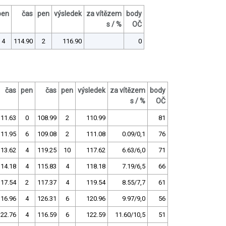
pen
čas
pen
výsledek
za vítězem
body
s / %
OČ
4
114.90
2
116.90
0
čas
pen
čas
pen
výsledek
za vítězem
body
s / %
OČ
111.63
0
108.99
2
110.99
81
111.95
6
109.08
2
111.08
0.09/0,1
76
113.62
4
119.25
10
117.62
6.63/6,0
71
114.18
4
115.83
4
118.18
7.19/6,5
66
117.54
2
117.37
4
119.54
8.55/7,7
61
116.96
4
126.31
6
120.96
9.97/9,0
56
122.76
4
116.59
6
122.59
11.60/10,5
51