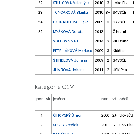
22.
ŠTULCOVÁ Valentýna
2010
3
Loko Plz
23.
TONCAROVÁ Blanka
2010
3+
SKVSČB
24.
HYBRANTOVÁ Eliška
2009
3
SKVSČB
25.
MYŠKOVÁ Dorota
2012
Č.Kruml.
VOLFOVÁ Nela
2014
3
KK Brand
PETRILÁKOVÁ Markéta
2009
3
Klášter.
ŠTINDLOVÁ Johana
2009
2
SKVSČB
JUMROVÁ Johana
2011
2
USK Pha
kategorie C1M
por.
vk
jméno
nar.
vt
oddíl
1.
ČIHOVSKÝ Šimon
2003
2+
SKVSČB
2.
SUCHÝ Zbyšek
2011
2
USK Pha