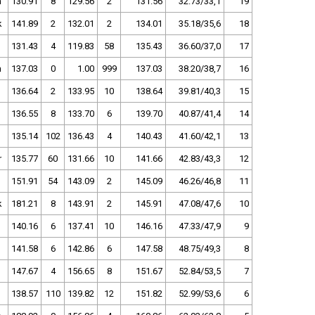
n
130.91
8
129.56
2
131.56
32.73/33,1
19
k
141.89
2
132.01
2
134.01
35.18/35,6
18
131.43
4
119.83
58
135.43
36.60/37,0
17
n
137.03
0
1.00
999
137.03
38.20/38,7
16
136.64
2
133.95
10
138.64
39.81/40,3
15
136.55
8
133.70
6
139.70
40.87/41,4
14
135.14
102
136.43
4
140.43
41.60/42,1
13
r
135.77
60
131.66
10
141.66
42.83/43,3
12
151.91
54
143.09
2
145.09
46.26/46,8
11
k
181.21
8
143.91
2
145.91
47.08/47,6
10
140.16
6
137.41
10
146.16
47.33/47,9
9
141.58
6
142.86
6
147.58
48.75/49,3
8
147.67
4
156.65
8
151.67
52.84/53,5
7
138.57
110
139.82
12
151.82
52.99/53,6
6