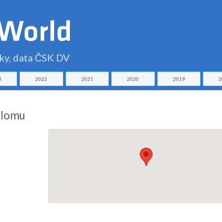
čky, data ČSK DV
3
2022
2021
2020
2019
2
alomu