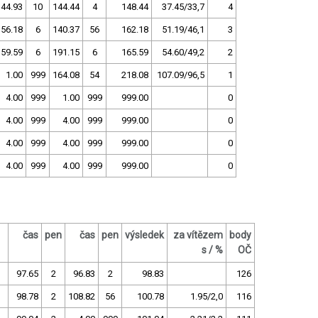
144.93
10
144.44
4
148.44
37.45/33,7
4
156.18
6
140.37
56
162.18
51.19/46,1
3
159.59
6
191.15
6
165.59
54.60/49,2
2
1.00
999
164.08
54
218.08
107.09/96,5
1
4.00
999
1.00
999
999.00
0
4.00
999
4.00
999
999.00
0
4.00
999
4.00
999
999.00
0
4.00
999
4.00
999
999.00
0
čas
pen
čas
pen
výsledek
za vítězem
body
s / %
OČ
97.65
2
96.83
2
98.83
126
98.78
2
108.82
56
100.78
1.95/2,0
116