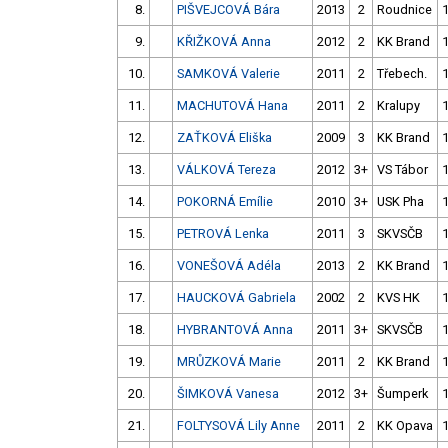
8.
PIŠVEJCOVÁ Bára
2013
2
Roudnice
9.
KŘIŽKOVÁ Anna
2012
2
KK Brand
10.
SAMKOVÁ Valerie
2011
2
Třebech.
11.
MACHUTOVÁ Hana
2011
2
Kralupy
12.
ZAŤKOVÁ Eliška
2009
3
KK Brand
13.
VÁLKOVÁ Tereza
2012
3+
VS Tábor
14.
POKORNÁ Emílie
2010
3+
USK Pha
15.
PETROVÁ Lenka
2011
3
SKVSČB
16.
VONEŠOVÁ Adéla
2013
2
KK Brand
17.
HAUCKOVÁ Gabriela
2002
2
KVS HK
18.
HYBRANTOVÁ Anna
2011
3+
SKVSČB
19.
MRŮZKOVÁ Marie
2011
2
KK Brand
20.
ŠIMKOVÁ Vanesa
2012
3+
Šumperk
21.
FOLTYSOVÁ Lily Anne
2011
2
KK Opava