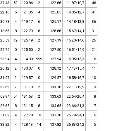
137.43
52
120.86
2
122.86
11.87/10,7
46
122.16
6
121.05
4
125.05
14.06/12,7
41
130.78
4
119.17
6
125.17
14.18/12,8
36
118.66
8
122.79
6
126.66
15.67/14,1
31
125.53
12
125.19
2
127.19
16.20/14,6
26
127.75
0
125.50
2
127.50
16.51/14,9
21
123.94
4
4.00
999
127.94
16.95/15,3
16
126.12
2
130.07
0
128.12
17.13/15,4
11
131.97
2
129.57
0
129.57
18.58/16,7
10
139.62
2
131.10
2
133.10
22.11/19,9
9
168.94
54
131.63
2
133.63
22.64/20,4
8
126.65
8
131.15
8
134.65
23.66/21,3
7
151.89
4
127.78
10
137.78
26.79/24,1
6
133.82
4
128.13
14
137.82
26.83/24,2
5