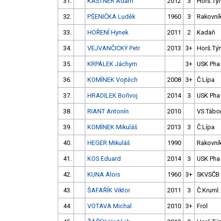
31.
KASTNER Adam
2012
3
Horš.Tý
32.
PŠENIČKA Luděk
1960
3
Rakovní
33.
HOŘENÍ Hynek
2011
2
Kadaň
34.
VEJVANČICKÝ Petr
2013
3+
Horš.Tý
35.
KRPÁLEK Jáchym
3+
USK Pha
36.
KOMÍNEK Vojtěch
2008
3+
Č.Lípa
37.
HRADILEK Bořivoj
2014
3
USK Pha
38.
RIANT Antonín
2010
VS Tábo
39.
KOMÍNEK Mikuláš
2013
3
Č.Lípa
40.
HEGER Mikuláš
1990
Rakovní
41.
KOS Eduard
2014
3
USK Pha
42.
KUNA Alois
1960
3+
SKVSČB
43.
ŠAFAŘÍK Viktor
2011
3
Č.Kruml.
44.
VOTAVA Michal
2010
3+
Frol