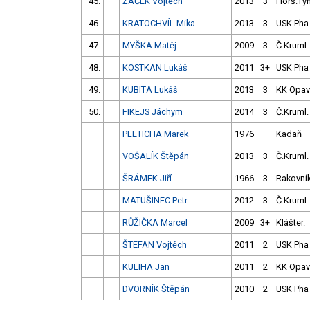
45.
ŽÁČEK Vojtěch
2013
3
Horš.Tý
46.
KRATOCHVÍL Mika
2013
3
USK Pha
47.
MYŠKA Matěj
2009
3
Č.Kruml.
48.
KOSTKAN Lukáš
2011
3+
USK Pha
49.
KUBITA Lukáš
2013
3
KK Opav
50.
FIKEJS Jáchym
2014
3
Č.Kruml.
PLETICHA Marek
1976
Kadaň
VOŠALÍK Štěpán
2013
3
Č.Kruml.
ŠRÁMEK Jiří
1966
3
Rakovní
MATUŠINEC Petr
2012
3
Č.Kruml.
RŮŽIČKA Marcel
2009
3+
Klášter.
ŠTEFAN Vojtěch
2011
2
USK Pha
KULIHA Jan
2011
2
KK Opav
DVORNÍK Štěpán
2010
2
USK Pha