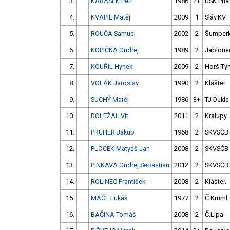
3.
KARÁSEK Petr
1986
2+
USK Pha
4.
KVAPIL Matěj
2009
1
Sláv.KV
5.
ROUČA Samuel
2002
2
Šumper
6.
KOPIČKA Ondřej
1989
2
Jablone
7.
KOUŘIL Hynek
2009
2
Horš.Tý
8.
VOLÁK Jaroslav
1990
2
Klášter.
9.
SUCHÝ Matěj
1986
3+
TJ Dukla
10.
DOLEŽAL Vít
2011
2
Kralupy
11.
PRÜHER Jakub
1968
2
SKVSČB
12.
PLOCEK Matyáš Jan
2008
2
SKVSČB
13.
PINKAVA Ondřej Sebastian
2012
2
SKVSČB
14.
ROLINEC František
2008
2
Klášter.
15.
MÁČE Lukáš
1977
2
Č.Kruml.
16.
BAČINA Tomáš
2008
2
Č.Lípa