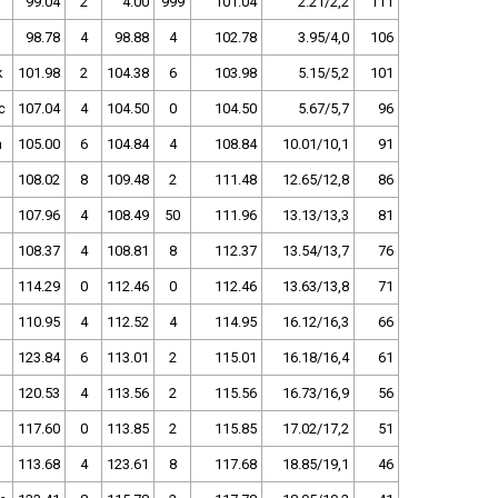
99.04
2
4.00
999
101.04
2.21/2,2
111
98.78
4
98.88
4
102.78
3.95/4,0
106
k
101.98
2
104.38
6
103.98
5.15/5,2
101
c
107.04
4
104.50
0
104.50
5.67/5,7
96
n
105.00
6
104.84
4
108.84
10.01/10,1
91
108.02
8
109.48
2
111.48
12.65/12,8
86
107.96
4
108.49
50
111.96
13.13/13,3
81
108.37
4
108.81
8
112.37
13.54/13,7
76
114.29
0
112.46
0
112.46
13.63/13,8
71
110.95
4
112.52
4
114.95
16.12/16,3
66
123.84
6
113.01
2
115.01
16.18/16,4
61
120.53
4
113.56
2
115.56
16.73/16,9
56
117.60
0
113.85
2
115.85
17.02/17,2
51
113.68
4
123.61
8
117.68
18.85/19,1
46