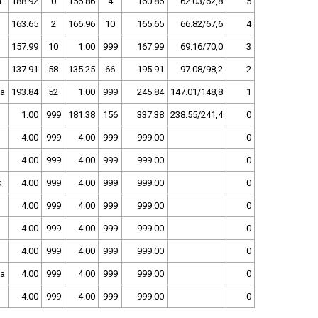
n
188.92
0
156.86
4
160.86
62.03/62,8
5
163.65
2
166.96
10
165.65
66.82/67,6
4
157.99
10
1.00
999
167.99
69.16/70,0
3
137.91
58
135.25
66
195.91
97.08/98,2
2
a
193.84
52
1.00
999
245.84
147.01/148,8
1
1.00
999
181.38
156
337.38
238.55/241,4
0
4.00
999
4.00
999
999.00
0
4.00
999
4.00
999
999.00
0
k
4.00
999
4.00
999
999.00
0
4.00
999
4.00
999
999.00
0
4.00
999
4.00
999
999.00
0
4.00
999
4.00
999
999.00
0
a
4.00
999
4.00
999
999.00
0
4.00
999
4.00
999
999.00
0