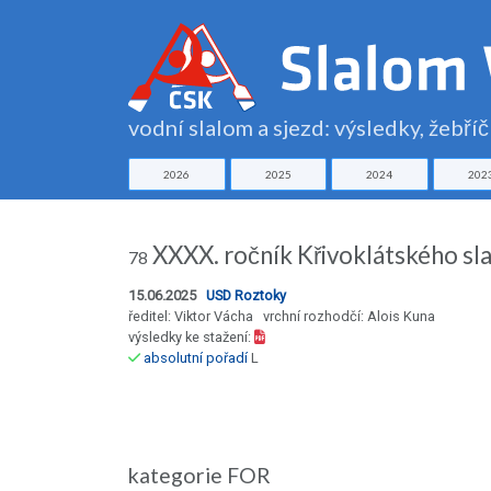
vodní slalom a sjezd: výsledky, žebří
2026
2025
2024
202
XXXX. ročník Křivoklátského sl
78
15.06.2025
USD Roztoky
ředitel: Viktor Vácha vrchní rozhodčí: Alois Kuna
výsledky ke stažení:
absolutní pořadí
L
kategorie FOR