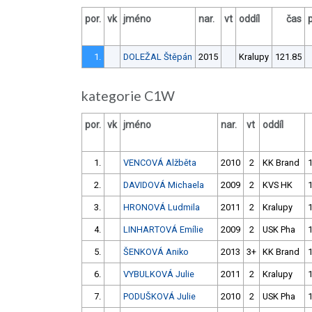
por.
vk
jméno
nar.
vt
oddíl
čas
1.
DOLEŽAL Štěpán
2015
Kralupy
121.85
kategorie C1W
por.
vk
jméno
nar.
vt
oddíl
1.
VENCOVÁ Alžběta
2010
2
KK Brand
2.
DAVIDOVÁ Michaela
2009
2
KVS HK
3.
HRONOVÁ Ludmila
2011
2
Kralupy
4.
LINHARTOVÁ Emílie
2009
2
USK Pha
5.
ŠENKOVÁ Aniko
2013
3+
KK Brand
6.
VYBULKOVÁ Julie
2011
2
Kralupy
7.
PODUŠKOVÁ Julie
2010
2
USK Pha