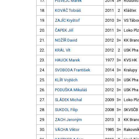
17.
PIŠVEJC Marek
2014
3+
Roudnic
18.
KOVÁČ Tobiáš
2011
2
Klášter.
19.
ZAJÍC Kryštof
2010
3+
VS Tábo
20.
ČAPEK Jiří
2011
3+
Loko Plz
21.
NOŽÍŘ David
2012
3+
KK Bran
22.
KRÁL Vít
2012
2
USK Pha
23.
HAUCK Marek
1977
3+
KVS HK
24.
SVOBODA František
2014
3+
Kralupy
25.
KLÍR Vojtěch
2010
3+
USK Pha
26.
PODUŠKA Mikuláš
2012
3+
USK Pha
27.
SLÁDEK Michal
2009
3+
Loko Plz
28.
SUKDOL Filip
2008
3+
SKVSČB
29.
ZACH Jeroným
2013
3
KK Bran
30.
VÁCHA Viktor
1985
3+
Rakovní