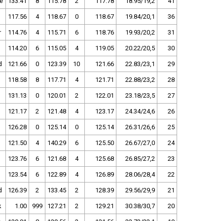
e
133.41
8
115.78
2
117.78
18.95/19,2
41
117.56
4
118.67
0
118.67
19.84/20,1
36
r
114.76
4
115.71
6
118.76
19.93/20,2
31
114.20
6
115.05
4
119.05
20.22/20,5
30
d
121.66
0
123.39
10
121.66
22.83/23,1
29
118.58
8
117.71
4
121.71
22.88/23,2
28
131.13
0
120.01
2
122.01
23.18/23,5
27
121.17
2
121.48
4
123.17
24.34/24,6
26
126.28
0
125.14
0
125.14
26.31/26,6
25
121.50
4
140.29
6
125.50
26.67/27,0
24
123.76
6
121.68
4
125.68
26.85/27,2
23
123.54
6
122.89
4
126.89
28.06/28,4
22
d
126.39
2
133.45
2
128.39
29.56/29,9
21
k
1.00
999
127.21
2
129.21
30.38/30,7
20