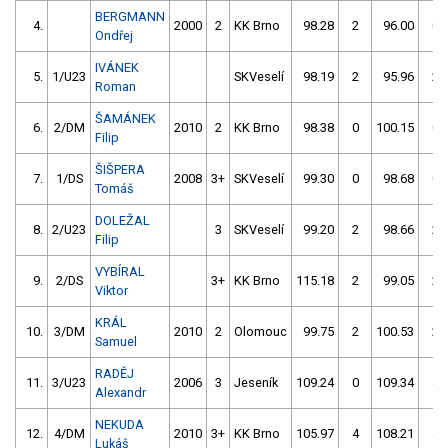
BERGMANN
4.
2000
2
KK Brno
98.28
2
96.00
0
Ondřej
IVÁNEK
5.
1/U23
SKVeselí
98.19
2
95.96
2
Roman
ŠAMÁNEK
6.
2/DM
2010
2
KK Brno
98.38
0
100.15
0
Filip
ŠIŠPERA
7.
1/DS
2008
3+
SKVeselí
99.30
0
98.68
0
Tomáš
DOLEŽAL
8.
2/U23
3
SKVeselí
99.20
2
98.66
2
Filip
VYBÍRAL
9.
2/DS
3+
KK Brno
115.18
2
99.05
2
Viktor
KRÁL
10.
3/DM
2010
2
Olomouc
99.75
2
100.53
2
Samuel
RADĚJ
11.
3/U23
2006
3
Jeseník
109.24
0
109.34
4
Alexandr
NEKUDA
12.
4/DM
2010
3+
KK Brno
105.97
4
108.21
4
Lukáš