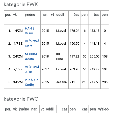
kategorie PWK
por.
vk
jméno
nar.
vt
oddíl
čas
pen
čas
pen
v
HANIŠ
1.
1/PZM
2015
Litovel
178.04
6
133.18
0
Vilém
VLČKOVÁ
2.
1/PZZ
2015
Litovel
150.50
4
148.13
4
Klára
NEKUDA
KK
3.
2/PZM
2018
197.22
56
205.05
108
Adam
Brno
VLČKOVÁ
4.
2/PZZ
2017
Litovel
203.95
66
219.27
104
Julie
PEKÁREK
5.
3/PZM
2015
Jeseník
211.36
210
217.68
206
Ondřej
kategorie PWC
por.
vk
jméno
nar.
vt
oddíl
čas
pen
čas
pen
výsledek