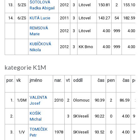
ŠOTOLOVÁ
13.
5/ZS
2012
3
Litovel
150.81
2
155.10
Radka Abigail
14.
6/ZS
KUTÁ Lucie
2011
3
Litovel
143.27
54
182.59
REMSOVÁ
2012
3
Litovel
4.00
999
4.00
Marie
KUBÍČKOVÁ
2012
3
KK Brno
4.00
999
4.00
Nikola
kategorie K1M
por.
vk
jméno
nar.
vt
oddíl
čas
pen
čas
pen
VALENTA
1.
1/DM
2010
2
Olomouc
90.39
2
86.59
2
Josef
KOŠÍK
2.
3
SKVeselí
90.22
0
4.00
999
Michal
TOMEČEK
3.
1/V
1978
SKVeselí
93.52
0
4.00
999
Petr