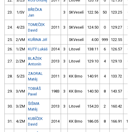
22.
3/ZS
KOS Ondřej
2011
3
Litovel
120.13
0
121.35
0
BŘEČKA
23.
1/SV
3
SKVeselí
122.56
50
123.25
0
Jan
TOMEČEK
24.
4/ZS
2011
3
SKVeselí
124.50
0
129.27
2
David
25.
2/VM
KUŘINA Jiří
SKVeselí
4.00
999
122.55
4
26.
1/ZM
KUTÝ Lukáš
2014
3
Litovel
138.11
6
126.57
0
BLAŽEK
27.
2/ZM
2013
3
Litovel
129.10
4
129.13
0
Antonín
ZAORAL
28.
5/ZS
2011
3
KK Brno
140.91
4
133.72
8
Matěj
TOBIÁŠ
29.
3/VM
1983
3
KK Brno
140.50
8
143.57
4
Pavel
ŠIŠMA
30.
3/ZM
2013
3
Litovel
154.20
2
160.42
4
Matěj
KUBÍČEK
31.
4/ZM
2014
KK Brno
186.05
8
166.91
12
David