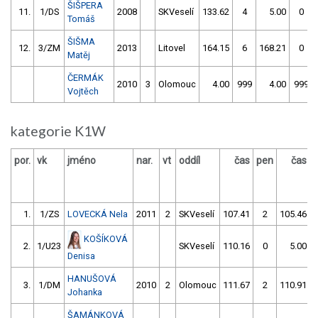
ŠIŠPERA
11.
1/DS
2008
SKVeselí
133.62
4
5.00
0
Tomáš
ŠIŠMA
12.
3/ZM
2013
Litovel
164.15
6
168.21
0
Matěj
ČERMÁK
2010
3
Olomouc
4.00
999
4.00
999
Vojtěch
kategorie K1W
por.
vk
jméno
nar.
vt
oddíl
čas
pen
čas
1.
1/ZS
LOVECKÁ Nela
2011
2
SKVeselí
107.41
2
105.46
KOŠÍKOVÁ
2.
1/U23
SKVeselí
110.16
0
5.00
Denisa
HANUŠOVÁ
3.
1/DM
2010
2
Olomouc
111.67
2
110.91
Johanka
ŠAMÁNKOVÁ