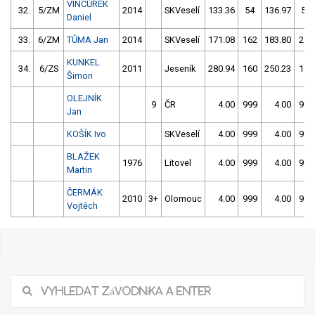
VINCŮREK
32.
5/ZM
2014
SKVeselí
133.36
54
136.97
58
Daniel
33.
6/ZM
TŮMA Jan
2014
SKVeselí
171.08
162
183.80
256
KUNKEL
34.
6/ZS
2011
Jeseník
280.94
160
250.23
158
Šimon
OLEJNÍK
9
ČR
4.00
999
4.00
999
Jan
KOŠÍK Ivo
SKVeselí
4.00
999
4.00
999
BLAŽEK
1976
Litovel
4.00
999
4.00
999
Martin
ČERMÁK
2010
3+
Olomouc
4.00
999
4.00
999
Vojtěch