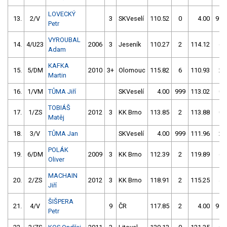
LOVECKÝ
13.
2/V
3
SKVeselí
110.52
0
4.00
999
Petr
VYROUBAL
14.
4/U23
2006
3
Jeseník
110.27
2
114.12
6
Adam
KAFKA
15.
5/DM
2010
3+
Olomouc
115.82
6
110.93
2
Martin
16.
1/VM
TŮMA Jiří
SKVeselí
4.00
999
113.02
0
TOBIÁŠ
17.
1/ZS
2012
3
KK Brno
113.85
2
113.88
0
Matěj
18.
3/V
TŮMA Jan
SKVeselí
4.00
999
111.96
2
POLÁK
19.
6/DM
2009
3
KK Brno
112.39
2
119.89
6
Oliver
MACHAIN
20.
2/ZS
2012
3
KK Brno
118.91
2
115.25
4
Jiří
ŠIŠPERA
21.
4/V
9
ČR
117.85
2
4.00
999
Petr