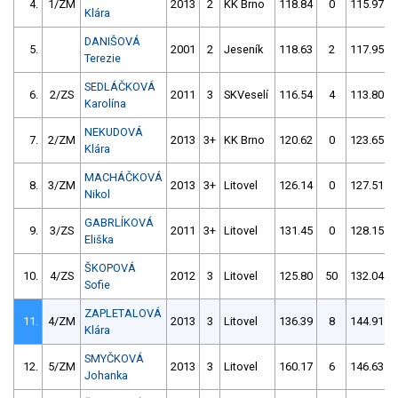
4.
1/ZM
2013
2
KK Brno
118.84
0
115.97
Klára
DANIŠOVÁ
5.
2001
2
Jeseník
118.63
2
117.95
Terezie
SEDLÁČKOVÁ
6.
2/ZS
2011
3
SKVeselí
116.54
4
113.80
Karolína
NEKUDOVÁ
7.
2/ZM
2013
3+
KK Brno
120.62
0
123.65
Klára
MACHÁČKOVÁ
8.
3/ZM
2013
3+
Litovel
126.14
0
127.51
Nikol
GABRLÍKOVÁ
9.
3/ZS
2011
3+
Litovel
131.45
0
128.15
Eliška
ŠKOPOVÁ
10.
4/ZS
2012
3
Litovel
125.80
50
132.04
Sofie
ZAPLETALOVÁ
11.
4/ZM
2013
3
Litovel
136.39
8
144.91
Klára
SMYČKOVÁ
12.
5/ZM
2013
3
Litovel
160.17
6
146.63
Johanka