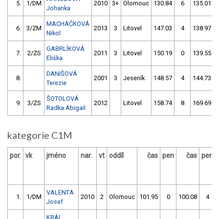
5.
1/DM
2010
3+
Olomouc
130.84
6
135.01
Johanka
MACHÁČKOVÁ
6.
3/ZM
2013
3
Litovel
147.03
4
138.97
Nikol
GABRLÍKOVÁ
7.
2/ZS
2011
3
Litovel
150.19
0
139.55
Eliška
DANIŠOVÁ
8.
2001
3
Jeseník
148.57
4
144.73
Terezie
ŠOTOLOVÁ
9.
3/ZS
2012
Litovel
158.74
8
169.69
Radka Abigail
kategorie C1M
por.
vk
jméno
nar.
vt
oddíl
čas
pen
čas
pen
VALENTA
1.
1/DM
2010
2
Olomouc
101.95
0
100.08
4
Josef
KRÁL