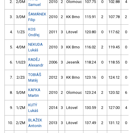
2.
2/DM
2010
2
Olomouc
107.75
0
102.88
4
Samuel
ŠAMÁNEK
3.
3/DM
2010
2
KK Brno
115.91
2
107.78
2
Filip
KOS
4.
1/ZS
2011
3
Litovel
120.80
0
117.62
0
Ondřej
NEKUDA
5.
4/DM
2010
3
KK Brno
116.02
2
119.45
0
Lukáš
RADĚJ
6.
1/U23
2006
3
Jeseník
118.24
0
118.55
0
Alexandr
TOBIÁŠ
7.
2/ZS
2012
3
KK Brno
123.16
0
124.12
0
Matěj
KAFKA
8.
5/DM
2010
2
Olomouc
123.24
2
120.52
6
Martin
KUTÝ
9.
1/ZM
2014
3
Litovel
130.59
2
127.00
4
Lukáš
BLAŽEK
10.
2/ZM
2013
3
Litovel
137.49
2
131.12
0
Antonín