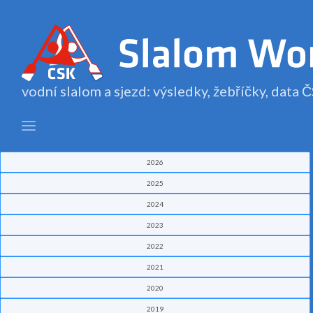
vodní slalom a sjezd: výsledky, žebříčky, data
2026
2025
2024
2023
2022
2021
2020
2019