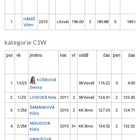
HANIŠ
1.
2015
Litovel
196.00
2
185.88
0
185.88
Vilém
kategorie C1W
por.
vk
jméno
nar.
vt
oddíl
čas
pen
čas
KOŠÍKOVÁ
1.
1/U23
SKVeselí
116.22
0
4.00
Denisa
2.
1/ZS
LOVECKÁ Nela
2011
2
SKVeselí
124.41
2
123.43
ŠAMÁNKOVÁ
3.
1/ZM
2013
2
KK Brno
127.35
2
124.71
Klára
NEKUDOVÁ
4.
2/ZM
2013
3+
KK Brno
134.52
2
132.02
Klára
HANUŠOVÁ