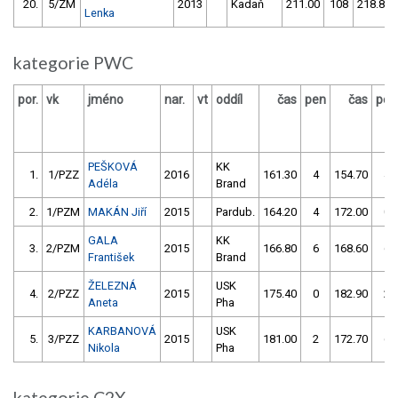
20.
5/ZM
2013
Kadaň
211.00
108
218.80
Lenka
kategorie PWC
por.
vk
jméno
nar.
vt
oddíl
čas
pen
čas
pen
PEŠKOVÁ
KK
1.
1/PZZ
2016
161.30
4
154.70
4
Adéla
Brand
2.
1/PZM
MAKÁN Jiří
2015
Pardub.
164.20
4
172.00
0
GALA
KK
3.
2/PZM
2015
166.80
6
168.60
6
František
Brand
ŽELEZNÁ
USK
4.
2/PZZ
2015
175.40
0
182.90
2
Aneta
Pha
KARBANOVÁ
USK
5.
3/PZZ
2015
181.00
2
172.70
6
Nikola
Pha
kategorie C2X