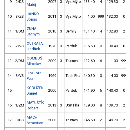
9.
2/DS
2007
3
Vys.Mýto
133.40
4
129.30
2
Matěj
JANKO
10.
3/ZS
2011
3
Vys.Mýto
1.00
999
132.00
0
Jonáš
ZUNA
11.
1/DM
2010
3
Semily
131.40
4
132.80
2
Jáchym
OUTRATA
12.
2/VS
1970
3
Pardub.
136.50
0
138.40
0
Jindřich
GOMBOŠ
13.
2/DM
2009
3
Trutnov
132.60
6
1.00
999
Miroslav
JINDRÁK
14.
3/VS
1969
Tech.Pha
140.30
0
4.00
999
Petr
KOBLÍŽEK
15.
2000
Pardub.
141.90
6
140.40
0
Daniel
MATUŠTÍK
16.
1/ZM
2013
3
USK Pha
139.00
8
139.70
2
Robert
MACH
17.
3/DS
2008
Trutnov
145.50
2
149.70
2
Sebastian