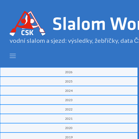
vodní slalom a sjezd: výsledky, žebříčky, data
2026
2025
2024
2023
2022
2021
2020
2019