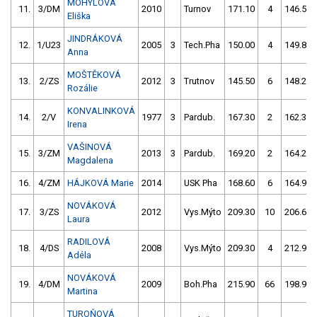
MOHYLOVÁ
11.
3/DM
2010
Turnov
171.10
4
146.50
Eliška
JINDRÁKOVÁ
12.
1/U23
2005
3
Tech.Pha
150.00
4
149.80
Anna
MOŠTĚKOVÁ
13.
2/ZS
2012
3
Trutnov
145.50
6
148.20
Rozálie
KONVALINKOVÁ
14.
2/V
1977
3
Pardub.
167.30
2
162.30
Irena
VAŠINOVÁ
15.
3/ZM
2013
3
Pardub.
169.20
2
164.20
Magdalena
16.
4/ZM
HÁJKOVÁ Marie
2014
USK Pha
168.60
6
164.90
NOVÁKOVÁ
17.
3/ZS
2012
Vys.Mýto
209.30
10
206.60
Laura
RADILOVÁ
18.
4/DS
2008
Vys.Mýto
209.30
4
212.90
Adéla
NOVÁKOVÁ
19.
4/DM
2009
Boh.Pha
215.90
66
198.90
Martina
TUROŇOVÁ