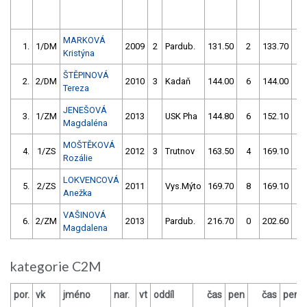
MARKOVÁ
1.
1/DM
2009
2
Pardub.
131.50
2
133.70
6
Kristýna
ŠTĚPINOVÁ
2.
2/DM
2010
3
Kadaň
144.00
6
144.00
2
Tereza
JENEŠOVÁ
3.
1/ZM
2013
USK Pha
144.80
6
152.10
8
Magdaléna
MOŠTĚKOVÁ
4.
1/ZS
2012
3
Trutnov
163.50
4
169.10
6
Rozálie
LOKVENCOVÁ
5.
2/ZS
2011
Vys.Mýto
169.70
8
169.10
4
Anežka
VAŠINOVÁ
6.
2/ZM
2013
Pardub.
216.70
0
202.60
2
Magdalena
kategorie C2M
por.
vk
jméno
nar.
vt
oddíl
čas
pen
čas
pen