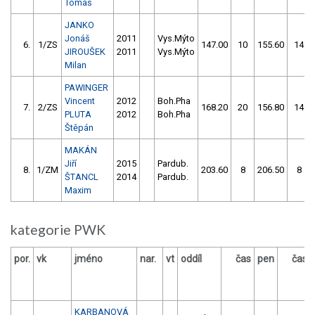
Tomáš
JANKO
Jonáš
2011
Vys.Mýto
6.
1/ZS
147.00
10
155.60
14
JIROUŠEK
2011
Vys.Mýto
Milan
PAWINGER
Vincent
2012
Boh.Pha
7.
2/ZS
168.20
20
156.80
14
PLUTA
2012
Boh.Pha
Štěpán
MAKÁN
Jiří
2015
Pardub.
8.
1/ZM
203.60
8
206.50
8
ŠTANCL
2014
Pardub.
Maxim
kategorie PWK
por.
vk
jméno
nar.
vt
oddíl
čas
pen
čas
KARBANOVÁ