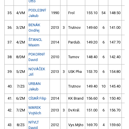
Otto
PODLESNÝ
35.
4/VM
1990
Frol
155.10
54
148.50
0
Jakub
BENÁK
36.
3/ZM
2013
3
Trutnov
149.60
6
141.00
8
Ondřej
ŠTANCL
37.
4/ZM
2014
Pardub.
149.20
6
147.70
2
Maxim
POKORNÝ
38.
8/DM
2010
Turnov
148.40
6
142.40
8
David
NOVÁČEK
39.
5/ZM
2013
3
USK Pha
153.70
6
154.80
0
Jiří
URBAN
40.
7/ZS
Trutnov
149.40
10
145.40
10
Jakub
41.
6/ZM
CÍSAŘ Filip
2014
KK Brand
156.60
6
150.40
6
MAREK
42.
7/ZM
2013
3
Dv.Král.
151.00
6
156.70
4
Vojtěch
NÝVLT
43.
8/ZS
2012
Vys.Mýto
169.70
4
159.60
0
David