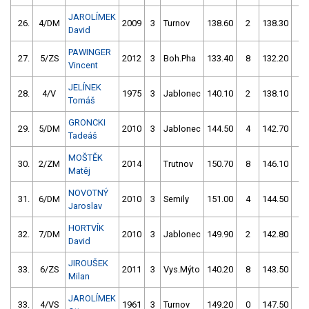
JAROLÍMEK
26.
4/DM
2009
3
Turnov
138.60
2
138.30
0
David
PAWINGER
27.
5/ZS
2012
3
Boh.Pha
133.40
8
132.20
8
Vincent
JELÍNEK
28.
4/V
1975
3
Jablonec
140.10
2
138.10
4
Tomáš
GRONCKI
29.
5/DM
2010
3
Jablonec
144.50
4
142.70
0
Tadeáš
MOŠTĚK
30.
2/ZM
2014
Trutnov
150.70
8
146.10
0
Matěj
NOVOTNÝ
31.
6/DM
2010
3
Semily
151.00
4
144.50
2
Jaroslav
HORTVÍK
32.
7/DM
2010
3
Jablonec
149.90
2
142.80
4
David
JIROUŠEK
33.
6/ZS
2011
3
Vys.Mýto
140.20
8
143.50
4
Milan
JAROLÍMEK
33.
4/VS
1961
3
Turnov
149.20
0
147.50
0