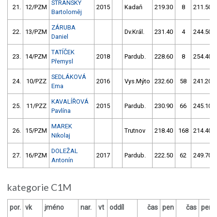
STRÁNSKÝ
21.
12/PZM
2015
Kadaň
219.30
8
211.50
Bartoloměj
ZÁRUBA
22.
13/PZM
Dv.Král.
231.40
4
244.50
Daniel
TATÍČEK
23.
14/PZM
2018
Pardub.
228.60
8
254.40
Přemysl
SEDLÁKOVÁ
24.
10/PZZ
2016
Vys.Mýto
232.60
58
241.20
Ema
KAVALÍŘOVÁ
25.
11/PZZ
2015
Pardub.
230.90
66
245.10
Pavlína
MAREK
26.
15/PZM
Trutnov
218.40
168
214.40
Nikolaj
DOLEŽAL
27.
16/PZM
2017
Pardub.
222.50
62
249.70
Antonín
kategorie C1M
por.
vk
jméno
nar.
vt
oddíl
čas
pen
čas
pen