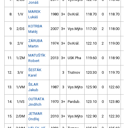
Jonáš
MAREK
8.
1/V
1980
3+
Dv.Král.
118.70
0
118.70
4
Lukáš
KOTRBA
9.
2/DS
2007
3+
Vys.Mýto
117.00
2
118.00
2
Matěj
ZÁRUBA
9.
2/V
1974
3+
Dv.Král.
122.10
2
119.00
0
Martin
MATUŠTÍK
11.
1/ZM
2013
3+
USK Pha
119.60
0
118.90
4
Robert
ŠESTÁK
12.
3/V
3
Trutnov
120.30
0
119.70
2
Karel
ŠILAR
13.
1/VM
1987
3
Vys.Mýto
125.90
0
122.60
0
Jakub
OUTRATA
14.
1/VS
1970
3+
Pardub.
123.10
0
123.80
0
Jindřich
JETMAR
15.
2/DM
2010
3+
Vys.Mýto
122.90
2
122.30
6
Ondřej