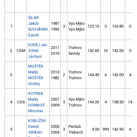
ŠILAR
Jakub
1987
Vys.Mýto
1.
3
125.10
0
126.80
0
SUCHÁNEK
1993
Vys.Mýto
Daniel
KUDĚJ Jan
2011
Trutnov
2.
1/DM
ZUNA
142.60
10
142.00
0
2010
Semily
Jáchym
MOŠTĚK
Matěj
2014
Trutnov
3.
2
144.40
6
142.00
4
MOŠTĚK
1982
Trutnov
Ondřej
KOTRBA
Matěj
2007
Vys.Mýto
4.
1/DS
3
144.30
4
158.50
14
GOMBOŠ
2009
Trutnov
Miroslav
KOBLÍŽEK
Daniel
2000
Pardub.
5.
3
4.00
999
142.90
6
VIRÁGH
2004
Třebech.