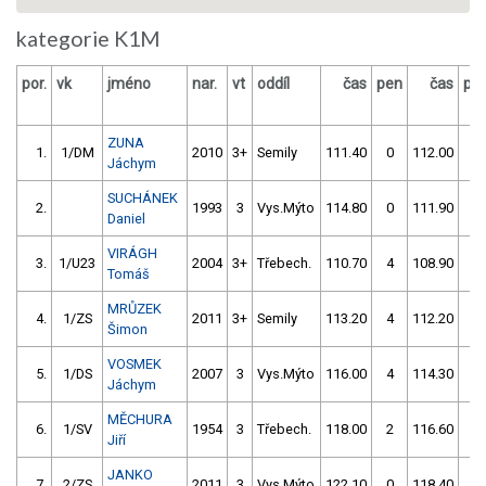
kategorie K1M
por.
vk
jméno
nar.
vt
oddíl
čas
pen
čas
pe
ZUNA
1.
1/DM
2010
3+
Semily
111.40
0
112.00
0
Jáchym
SUCHÁNEK
2.
1993
3
Vys.Mýto
114.80
0
111.90
0
Daniel
VIRÁGH
3.
1/U23
2004
3+
Třebech.
110.70
4
108.90
8
Tomáš
MRŮZEK
4.
1/ZS
2011
3+
Semily
113.20
4
112.20
4
Šimon
VOSMEK
5.
1/DS
2007
3
Vys.Mýto
116.00
4
114.30
2
Jáchym
MĚCHURA
6.
1/SV
1954
3
Třebech.
118.00
2
116.60
0
Jiří
JANKO
7.
2/ZS
2011
3
Vys.Mýto
122.10
0
118.40
0