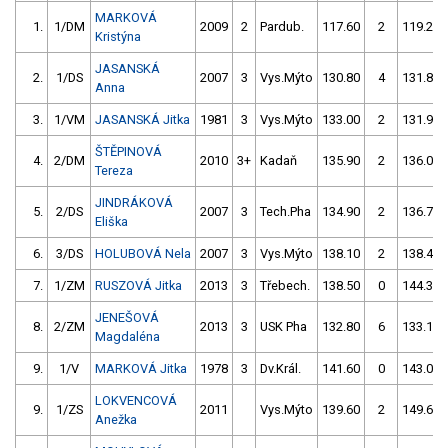
MARKOVÁ
1.
1/DM
2009
2
Pardub.
117.60
2
119.20
Kristýna
JASANSKÁ
2.
1/DS
2007
3
Vys.Mýto
130.80
4
131.80
Anna
3.
1/VM
JASANSKÁ Jitka
1981
3
Vys.Mýto
133.00
2
131.90
ŠTĚPINOVÁ
4.
2/DM
2010
3+
Kadaň
135.90
2
136.00
Tereza
JINDRÁKOVÁ
5.
2/DS
2007
3
Tech.Pha
134.90
2
136.70
Eliška
6.
3/DS
HOLUBOVÁ Nela
2007
3
Vys.Mýto
138.10
2
138.40
7.
1/ZM
RUSZOVÁ Jitka
2013
3
Třebech.
138.50
0
144.30
JENEŠOVÁ
8.
2/ZM
2013
3
USK Pha
132.80
6
133.10
Magdaléna
9.
1/V
MARKOVÁ Jitka
1978
3
Dv.Král.
141.60
0
143.00
LOKVENCOVÁ
9.
1/ZS
2011
Vys.Mýto
139.60
2
149.60
Anežka