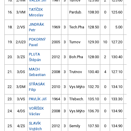
16.
2/VM
VÁLEK Jiří
1981
3
Turnov
125.60
2
125.60
2
TATÍČEK
16.
3/VM
Pardub.
138.30
0
125.60
2
Miroslav
JINDRÁK
18.
2/VS
1969
3
Tech.Pha
128.50
0
5.00
0
Petr
POKORNÝ
19.
2/U23
2005
3
Turnov
129.30
10
127.20
2
Pavel
PLUTA
20.
3/ZS
2012
3
Boh.Pha
128.00
2
130.40
0
Štěpán
MACH
21.
3/DS
2008
3
Trutnov
130.40
4
127.10
4
Sebastian
STŘASÁK
22.
3/DM
2010
3
Vys.Mýto
132.70
0
134.10
4
Filip
23.
3/VS
PAVLÍK Jiří
1964
3
Třebech.
135.10
0
133.30
0
VOŘÍŠEK
24.
4/DS
2008
3
Vys.Mýto
136.70
0
134.90
0
Václav
SLAVÍK
25.
4/ZS
2012
3
Semily
137.50
0
134.90
4
Vojtěch