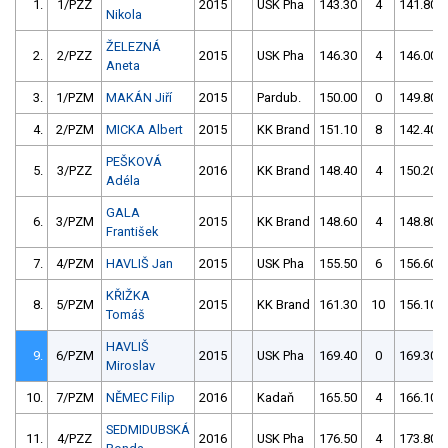
1.
1/PZZ
2015
USK Pha
143.30
4
141.80
Nikola
ŽELEZNÁ
2.
2/PZZ
2015
USK Pha
146.30
4
146.00
Aneta
3.
1/PZM
MAKÁN Jiří
2015
Pardub.
150.00
0
149.80
4.
2/PZM
MICKA Albert
2015
KK Brand
151.10
8
142.40
PEŠKOVÁ
5.
3/PZZ
2016
KK Brand
148.40
4
150.20
Adéla
GALA
6.
3/PZM
2015
KK Brand
148.60
4
148.80
František
7.
4/PZM
HAVLIŠ Jan
2015
USK Pha
155.50
6
156.60
KŘIŽKA
8.
5/PZM
2015
KK Brand
161.30
10
156.10
Tomáš
HAVLIŠ
9.
6/PZM
2015
USK Pha
169.40
0
169.30
Miroslav
10.
7/PZM
NĚMEC Filip
2016
Kadaň
165.50
4
166.10
SEDMIDUBSKÁ
11.
4/PZZ
2016
USK Pha
176.50
4
173.80