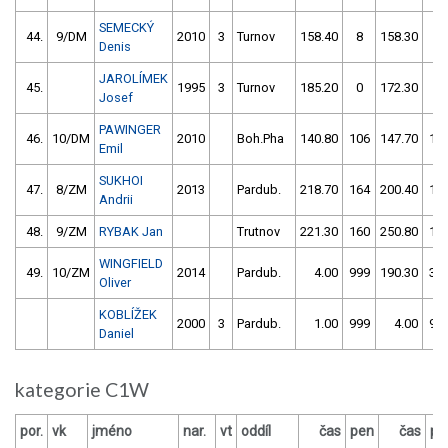
SEMECKÝ
44.
9/DM
2010
3
Turnov
158.40
8
158.30
8
Denis
JAROLÍMEK
45.
1995
3
Turnov
185.20
0
172.30
2
Josef
PAWINGER
46.
10/DM
2010
Boh.Pha
140.80
106
147.70
11
Emil
SUKHOI
47.
8/ZM
2013
Pardub.
218.70
164
200.40
12
Andrii
48.
9/ZM
RYBAK Jan
Trutnov
221.30
160
250.80
11
WINGFIELD
49.
10/ZM
2014
Pardub.
4.00
999
190.30
36
Oliver
KOBLÍŽEK
2000
3
Pardub.
1.00
999
4.00
99
Daniel
kategorie C1W
por.
vk
jméno
nar.
vt
oddíl
čas
pen
čas
pe