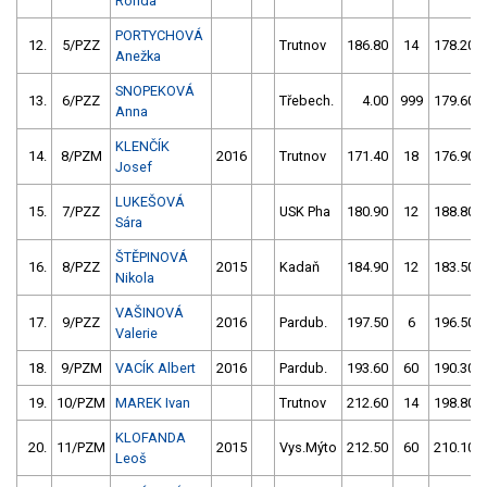
Ronda
PORTYCHOVÁ
12.
5/PZZ
Trutnov
186.80
14
178.20
Anežka
SNOPEKOVÁ
13.
6/PZZ
Třebech.
4.00
999
179.60
Anna
KLENČÍK
14.
8/PZM
2016
Trutnov
171.40
18
176.90
Josef
LUKEŠOVÁ
15.
7/PZZ
USK Pha
180.90
12
188.80
Sára
ŠTĚPINOVÁ
16.
8/PZZ
2015
Kadaň
184.90
12
183.50
Nikola
VAŠINOVÁ
17.
9/PZZ
2016
Pardub.
197.50
6
196.50
Valerie
18.
9/PZM
VACÍK Albert
2016
Pardub.
193.60
60
190.30
19.
10/PZM
MAREK Ivan
Trutnov
212.60
14
198.80
KLOFANDA
20.
11/PZM
2015
Vys.Mýto
212.50
60
210.10
Leoš