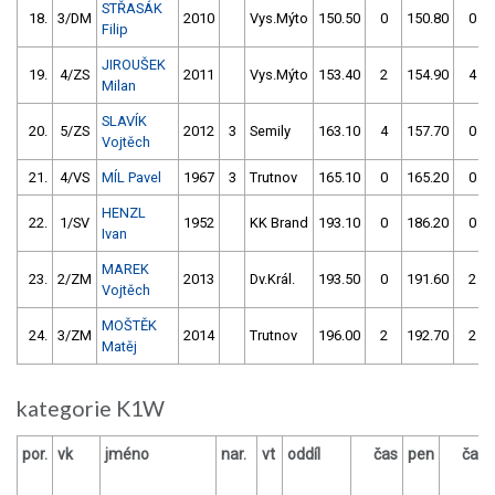
STŘASÁK
18.
3/DM
2010
Vys.Mýto
150.50
0
150.80
0
Filip
JIROUŠEK
19.
4/ZS
2011
Vys.Mýto
153.40
2
154.90
4
Milan
SLAVÍK
20.
5/ZS
2012
3
Semily
163.10
4
157.70
0
Vojtěch
21.
4/VS
MÍL Pavel
1967
3
Trutnov
165.10
0
165.20
0
HENZL
22.
1/SV
1952
KK Brand
193.10
0
186.20
0
Ivan
MAREK
23.
2/ZM
2013
Dv.Král.
193.50
0
191.60
2
Vojtěch
MOŠTĚK
24.
3/ZM
2014
Trutnov
196.00
2
192.70
2
Matěj
kategorie K1W
por.
vk
jméno
nar.
vt
oddíl
čas
pen
čas