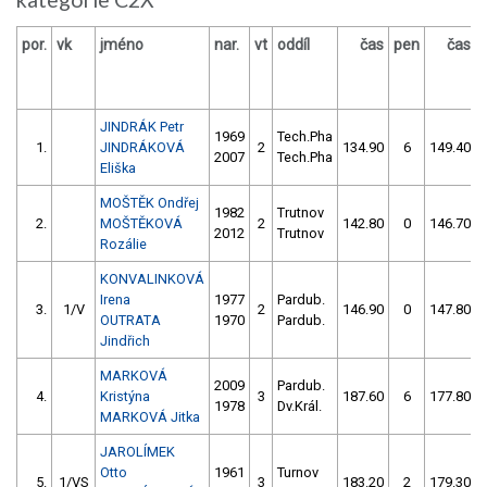
por.
vk
jméno
nar.
vt
oddíl
čas
pen
čas
JINDRÁK Petr
1969
Tech.Pha
1.
JINDRÁKOVÁ
2
134.90
6
149.40
2007
Tech.Pha
Eliška
MOŠTĚK Ondřej
1982
Trutnov
2.
MOŠTĚKOVÁ
2
142.80
0
146.70
2012
Trutnov
Rozálie
KONVALINKOVÁ
Irena
1977
Pardub.
3.
1/V
2
146.90
0
147.80
OUTRATA
1970
Pardub.
Jindřich
MARKOVÁ
2009
Pardub.
4.
Kristýna
3
187.60
6
177.80
1978
Dv.Král.
MARKOVÁ Jitka
JAROLÍMEK
Otto
1961
Turnov
5.
1/VS
3
183.20
2
179.30