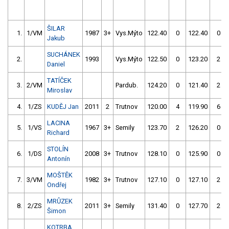
ŠILAR
1.
1/VM
1987
3+
Vys.Mýto
122.40
0
122.40
0
Jakub
SUCHÁNEK
2.
1993
Vys.Mýto
122.50
0
123.20
2
Daniel
TATÍČEK
3.
2/VM
Pardub.
124.20
0
121.40
2
Miroslav
4.
1/ZS
KUDĚJ Jan
2011
2
Trutnov
120.00
4
119.90
6
LACINA
5.
1/VS
1967
3+
Semily
123.70
2
126.20
0
Richard
STOLÍN
6.
1/DS
2008
3+
Trutnov
128.10
0
125.90
0
Antonín
MOŠTĚK
7.
3/VM
1982
3+
Trutnov
127.10
0
127.10
2
Ondřej
MRŮZEK
8.
2/ZS
2011
3+
Semily
131.40
0
127.70
2
Šimon
KOTRBA