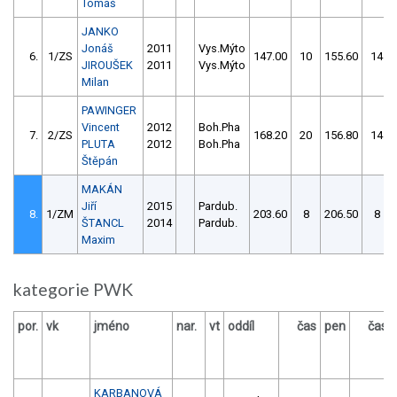
Tomáš
JANKO
Jonáš
2011
Vys.Mýto
6.
1/ZS
147.00
10
155.60
14
JIROUŠEK
2011
Vys.Mýto
Milan
PAWINGER
Vincent
2012
Boh.Pha
7.
2/ZS
168.20
20
156.80
14
PLUTA
2012
Boh.Pha
Štěpán
MAKÁN
Jiří
2015
Pardub.
8.
1/ZM
203.60
8
206.50
8
ŠTANCL
2014
Pardub.
Maxim
kategorie PWK
por.
vk
jméno
nar.
vt
oddíl
čas
pen
čas
KARBANOVÁ