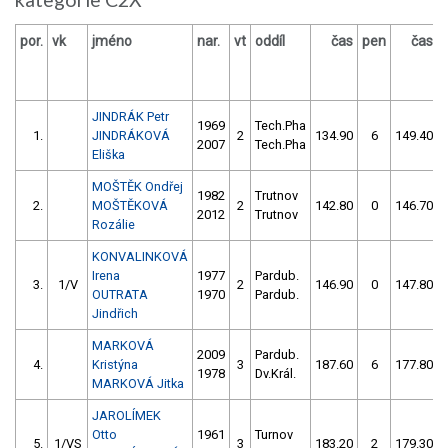
por.
vk
jméno
nar.
vt
oddíl
čas
pen
čas
JINDRÁK Petr
1969
Tech.Pha
1.
JINDRÁKOVÁ
2
134.90
6
149.40
2007
Tech.Pha
Eliška
MOŠTĚK Ondřej
1982
Trutnov
2.
MOŠTĚKOVÁ
2
142.80
0
146.70
2012
Trutnov
Rozálie
KONVALINKOVÁ
Irena
1977
Pardub.
3.
1/V
2
146.90
0
147.80
OUTRATA
1970
Pardub.
Jindřich
MARKOVÁ
2009
Pardub.
4.
Kristýna
3
187.60
6
177.80
1978
Dv.Král.
MARKOVÁ Jitka
JAROLÍMEK
Otto
1961
Turnov
5.
1/VS
3
183.20
2
179.30