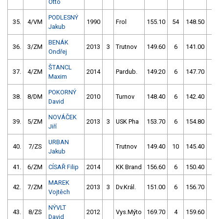
Otto
PODLESNÝ
35.
4/VM
1990
Frol
155.10
54
148.50
0
Jakub
BENÁK
36.
3/ZM
2013
3
Trutnov
149.60
6
141.00
8
Ondřej
ŠTANCL
37.
4/ZM
2014
Pardub.
149.20
6
147.70
2
Maxim
POKORNÝ
38.
8/DM
2010
Turnov
148.40
6
142.40
8
David
NOVÁČEK
39.
5/ZM
2013
3
USK Pha
153.70
6
154.80
0
Jiří
URBAN
40.
7/ZS
Trutnov
149.40
10
145.40
10
Jakub
41.
6/ZM
CÍSAŘ Filip
2014
KK Brand
156.60
6
150.40
6
MAREK
42.
7/ZM
2013
3
Dv.Král.
151.00
6
156.70
4
Vojtěch
NÝVLT
43.
8/ZS
2012
Vys.Mýto
169.70
4
159.60
0
David