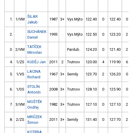
ŠILAR
1.
1/VM
1987
3+
Vys.Mýto
122.40
0
122.40
0
Jakub
SUCHÁNEK
2.
1993
Vys.Mýto
122.50
0
123.20
2
Daniel
TATÍČEK
3.
2/VM
Pardub.
124.20
0
121.40
2
Miroslav
4.
1/ZS
KUDĚJ Jan
2011
2
Trutnov
120.00
4
119.90
6
LACINA
5.
1/VS
1967
3+
Semily
123.70
2
126.20
0
Richard
STOLÍN
6.
1/DS
2008
3+
Trutnov
128.10
0
125.90
0
Antonín
MOŠTĚK
7.
3/VM
1982
3+
Trutnov
127.10
0
127.10
2
Ondřej
MRŮZEK
8.
2/ZS
2011
3+
Semily
131.40
0
127.70
2
Šimon
KOTRBA