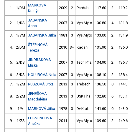
MARKOVÁ
1.
1/DM
2009
2
Pardub.
117.60
2
119.20
Kristýna
JASANSKÁ
2.
1/DS
2007
3
Vys.Mýto
130.80
4
131.80
Anna
3.
1/VM
JASANSKÁ Jitka
1981
3
Vys.Mýto
133.00
2
131.90
ŠTĚPINOVÁ
4.
2/DM
2010
3+
Kadaň
135.90
2
136.00
Tereza
JINDRÁKOVÁ
5.
2/DS
2007
3
Tech.Pha
134.90
2
136.70
Eliška
6.
3/DS
HOLUBOVÁ Nela
2007
3
Vys.Mýto
138.10
2
138.40
7.
1/ZM
RUSZOVÁ Jitka
2013
3
Třebech.
138.50
0
144.30
JENEŠOVÁ
8.
2/ZM
2013
3
USK Pha
132.80
6
133.10
Magdaléna
9.
1/V
MARKOVÁ Jitka
1978
3
Dv.Král.
141.60
0
143.00
LOKVENCOVÁ
9.
1/ZS
2011
Vys.Mýto
139.60
2
149.60
Anežka