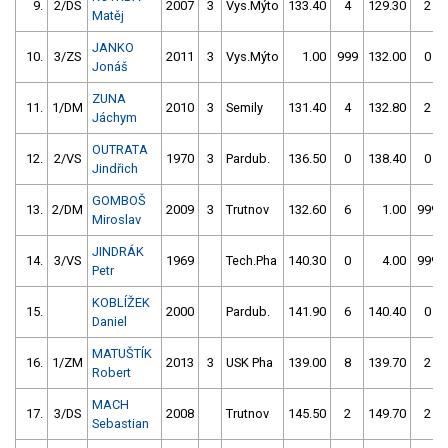
9.
2/DS
2007
3
Vys.Mýto
133.40
4
129.30
2
Matěj
JANKO
10.
3/ZS
2011
3
Vys.Mýto
1.00
999
132.00
0
Jonáš
ZUNA
11.
1/DM
2010
3
Semily
131.40
4
132.80
2
Jáchym
OUTRATA
12.
2/VS
1970
3
Pardub.
136.50
0
138.40
0
Jindřich
GOMBOŠ
13.
2/DM
2009
3
Trutnov
132.60
6
1.00
999
Miroslav
JINDRÁK
14.
3/VS
1969
Tech.Pha
140.30
0
4.00
999
Petr
KOBLÍŽEK
15.
2000
Pardub.
141.90
6
140.40
0
Daniel
MATUŠTÍK
16.
1/ZM
2013
3
USK Pha
139.00
8
139.70
2
Robert
MACH
17.
3/DS
2008
Trutnov
145.50
2
149.70
2
Sebastian