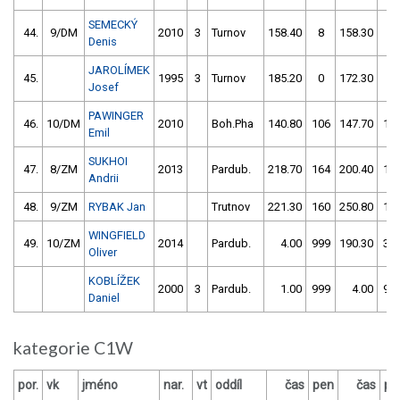
SEMECKÝ
44.
9/DM
2010
3
Turnov
158.40
8
158.30
8
Denis
JAROLÍMEK
45.
1995
3
Turnov
185.20
0
172.30
2
Josef
PAWINGER
46.
10/DM
2010
Boh.Pha
140.80
106
147.70
11
Emil
SUKHOI
47.
8/ZM
2013
Pardub.
218.70
164
200.40
12
Andrii
48.
9/ZM
RYBAK Jan
Trutnov
221.30
160
250.80
11
WINGFIELD
49.
10/ZM
2014
Pardub.
4.00
999
190.30
36
Oliver
KOBLÍŽEK
2000
3
Pardub.
1.00
999
4.00
99
Daniel
kategorie C1W
por.
vk
jméno
nar.
vt
oddíl
čas
pen
čas
pe