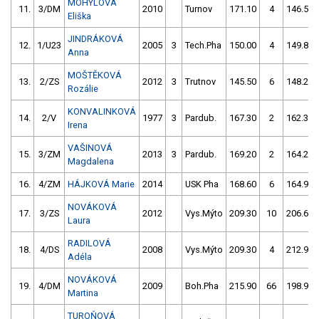
MOHYLOVÁ
11.
3/DM
2010
Turnov
171.10
4
146.50
Eliška
JINDRÁKOVÁ
12.
1/U23
2005
3
Tech.Pha
150.00
4
149.80
Anna
MOŠTĚKOVÁ
13.
2/ZS
2012
3
Trutnov
145.50
6
148.20
Rozálie
KONVALINKOVÁ
14.
2/V
1977
3
Pardub.
167.30
2
162.30
Irena
VAŠINOVÁ
15.
3/ZM
2013
3
Pardub.
169.20
2
164.20
Magdalena
16.
4/ZM
HÁJKOVÁ Marie
2014
USK Pha
168.60
6
164.90
NOVÁKOVÁ
17.
3/ZS
2012
Vys.Mýto
209.30
10
206.60
Laura
RADILOVÁ
18.
4/DS
2008
Vys.Mýto
209.30
4
212.90
Adéla
NOVÁKOVÁ
19.
4/DM
2009
Boh.Pha
215.90
66
198.90
Martina
TUROŇOVÁ