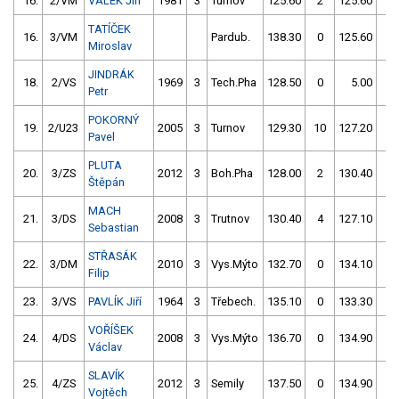
16.
2/VM
VÁLEK Jiří
1981
3
Turnov
125.60
2
125.60
2
TATÍČEK
16.
3/VM
Pardub.
138.30
0
125.60
2
Miroslav
JINDRÁK
18.
2/VS
1969
3
Tech.Pha
128.50
0
5.00
0
Petr
POKORNÝ
19.
2/U23
2005
3
Turnov
129.30
10
127.20
2
Pavel
PLUTA
20.
3/ZS
2012
3
Boh.Pha
128.00
2
130.40
0
Štěpán
MACH
21.
3/DS
2008
3
Trutnov
130.40
4
127.10
4
Sebastian
STŘASÁK
22.
3/DM
2010
3
Vys.Mýto
132.70
0
134.10
4
Filip
23.
3/VS
PAVLÍK Jiří
1964
3
Třebech.
135.10
0
133.30
0
VOŘÍŠEK
24.
4/DS
2008
3
Vys.Mýto
136.70
0
134.90
0
Václav
SLAVÍK
25.
4/ZS
2012
3
Semily
137.50
0
134.90
4
Vojtěch