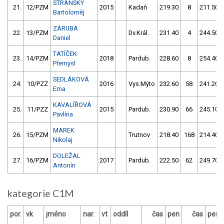
STRÁNSKÝ
21.
12/PZM
2015
Kadaň
219.30
8
211.50
Bartoloměj
ZÁRUBA
22.
13/PZM
Dv.Král.
231.40
4
244.50
Daniel
TATÍČEK
23.
14/PZM
2018
Pardub.
228.60
8
254.40
Přemysl
SEDLÁKOVÁ
24.
10/PZZ
2016
Vys.Mýto
232.60
58
241.20
Ema
KAVALÍŘOVÁ
25.
11/PZZ
2015
Pardub.
230.90
66
245.10
Pavlína
MAREK
26.
15/PZM
Trutnov
218.40
168
214.40
Nikolaj
DOLEŽAL
27.
16/PZM
2017
Pardub.
222.50
62
249.70
Antonín
kategorie C1M
por.
vk
jméno
nar.
vt
oddíl
čas
pen
čas
pen