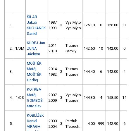
ŠILAR
Jakub
1987
Vys.Mýto
1.
3
125.10
0
126.80
0
SUCHÁNEK
1993
Vys.Mýto
Daniel
KUDĚJ Jan
2011
Trutnov
2.
1/DM
ZUNA
142.60
10
142.00
0
2010
Semily
Jáchym
MOŠTĚK
Matěj
2014
Trutnov
3.
2
144.40
6
142.00
4
MOŠTĚK
1982
Trutnov
Ondřej
KOTRBA
Matěj
2007
Vys.Mýto
4.
1/DS
3
144.30
4
158.50
14
GOMBOŠ
2009
Trutnov
Miroslav
KOBLÍŽEK
Daniel
2000
Pardub.
5.
3
4.00
999
142.90
6
VIRÁGH
2004
Třebech.