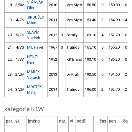
STŘASÁK
18.
3/DM
2010
Vys.Mýto
150.50
0
150.80
0
Filip
JIROUŠEK
19.
4/ZS
2011
Vys.Mýto
153.40
2
154.90
4
Milan
SLAVÍK
20.
5/ZS
2012
3
Semily
163.10
4
157.70
0
Vojtěch
21.
4/VS
MÍL Pavel
1967
3
Trutnov
165.10
0
165.20
0
HENZL
22.
1/SV
1952
KK Brand
193.10
0
186.20
0
Ivan
MAREK
23.
2/ZM
2013
Dv.Král.
193.50
0
191.60
2
Vojtěch
MOŠTĚK
24.
3/ZM
2014
Trutnov
196.00
2
192.70
2
Matěj
kategorie K1W
por.
vk
jméno
nar.
vt
oddíl
čas
pen
čas