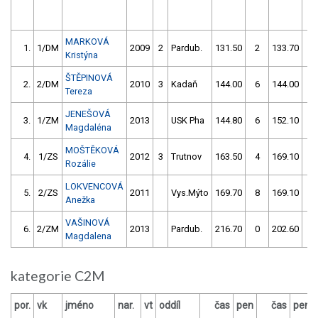
MARKOVÁ
1.
1/DM
2009
2
Pardub.
131.50
2
133.70
6
Kristýna
ŠTĚPINOVÁ
2.
2/DM
2010
3
Kadaň
144.00
6
144.00
2
Tereza
JENEŠOVÁ
3.
1/ZM
2013
USK Pha
144.80
6
152.10
8
Magdaléna
MOŠTĚKOVÁ
4.
1/ZS
2012
3
Trutnov
163.50
4
169.10
6
Rozálie
LOKVENCOVÁ
5.
2/ZS
2011
Vys.Mýto
169.70
8
169.10
4
Anežka
VAŠINOVÁ
6.
2/ZM
2013
Pardub.
216.70
0
202.60
2
Magdalena
kategorie C2M
por.
vk
jméno
nar.
vt
oddíl
čas
pen
čas
pen