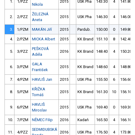
1.
1/PZZ
2015
USK Pha
143.30
4
141.80
Nikola
ŽELEZNÁ
2.
2/PZZ
2015
USK Pha
146.30
4
146.00
Aneta
3.
1/PZM
MAKÁN Jiří
2015
Pardub.
150.00
0
149.80
4.
2/PZM
MICKA Albert
2015
KK Brand
151.10
8
142.40
PEŠKOVÁ
5.
3/PZZ
2016
KK Brand
148.40
4
150.20
Adéla
GALA
6.
3/PZM
2015
KK Brand
148.60
4
148.80
František
7.
4/PZM
HAVLIŠ Jan
2015
USK Pha
155.50
6
156.60
KŘIŽKA
8.
5/PZM
2015
KK Brand
161.30
10
156.10
Tomáš
HAVLIŠ
9.
6/PZM
2015
USK Pha
169.40
0
169.30
Miroslav
10.
7/PZM
NĚMEC Filip
2016
Kadaň
165.50
4
166.10
SEDMIDUBSKÁ
11.
4/PZZ
2016
USK Pha
176.50
4
173.80