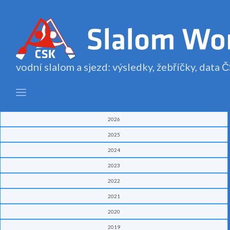
vodní slalom a sjezd: výsledky, žebříčky, data
2026
2025
2024
2023
2022
2021
2020
2019