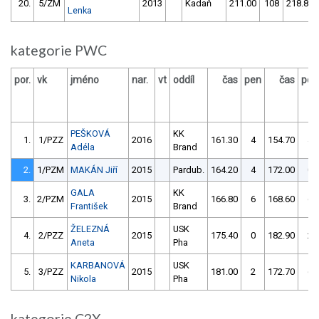
20.
5/ZM
2013
Kadaň
211.00
108
218.80
Lenka
kategorie PWC
por.
vk
jméno
nar.
vt
oddíl
čas
pen
čas
pen
PEŠKOVÁ
KK
1.
1/PZZ
2016
161.30
4
154.70
4
Adéla
Brand
2.
1/PZM
MAKÁN Jiří
2015
Pardub.
164.20
4
172.00
0
GALA
KK
3.
2/PZM
2015
166.80
6
168.60
6
František
Brand
ŽELEZNÁ
USK
4.
2/PZZ
2015
175.40
0
182.90
2
Aneta
Pha
KARBANOVÁ
USK
5.
3/PZZ
2015
181.00
2
172.70
6
Nikola
Pha
kategorie C2X