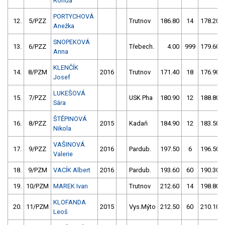
Ronda
PORTYCHOVÁ
12.
5/PZZ
Trutnov
186.80
14
178.20
Anežka
SNOPEKOVÁ
13.
6/PZZ
Třebech.
4.00
999
179.60
Anna
KLENČÍK
14.
8/PZM
2016
Trutnov
171.40
18
176.90
Josef
LUKEŠOVÁ
15.
7/PZZ
USK Pha
180.90
12
188.80
Sára
ŠTĚPINOVÁ
16.
8/PZZ
2015
Kadaň
184.90
12
183.50
Nikola
VAŠINOVÁ
17.
9/PZZ
2016
Pardub.
197.50
6
196.50
Valerie
18.
9/PZM
VACÍK Albert
2016
Pardub.
193.60
60
190.30
19.
10/PZM
MAREK Ivan
Trutnov
212.60
14
198.80
KLOFANDA
20.
11/PZM
2015
Vys.Mýto
212.50
60
210.10
Leoš