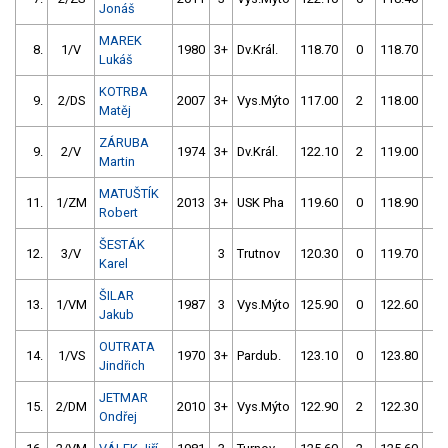
Jonáš
MAREK
8.
1/V
1980
3+
Dv.Král.
118.70
0
118.70
4
Lukáš
KOTRBA
9.
2/DS
2007
3+
Vys.Mýto
117.00
2
118.00
2
Matěj
ZÁRUBA
9.
2/V
1974
3+
Dv.Král.
122.10
2
119.00
0
Martin
MATUŠTÍK
11.
1/ZM
2013
3+
USK Pha
119.60
0
118.90
4
Robert
ŠESTÁK
12.
3/V
3
Trutnov
120.30
0
119.70
2
Karel
ŠILAR
13.
1/VM
1987
3
Vys.Mýto
125.90
0
122.60
0
Jakub
OUTRATA
14.
1/VS
1970
3+
Pardub.
123.10
0
123.80
0
Jindřich
JETMAR
15.
2/DM
2010
3+
Vys.Mýto
122.90
2
122.30
6
Ondřej