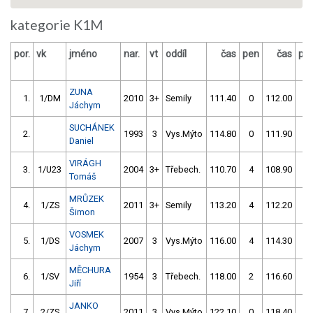
kategorie K1M
por.
vk
jméno
nar.
vt
oddíl
čas
pen
čas
pe
ZUNA
1.
1/DM
2010
3+
Semily
111.40
0
112.00
0
Jáchym
SUCHÁNEK
2.
1993
3
Vys.Mýto
114.80
0
111.90
0
Daniel
VIRÁGH
3.
1/U23
2004
3+
Třebech.
110.70
4
108.90
8
Tomáš
MRŮZEK
4.
1/ZS
2011
3+
Semily
113.20
4
112.20
4
Šimon
VOSMEK
5.
1/DS
2007
3
Vys.Mýto
116.00
4
114.30
2
Jáchym
MĚCHURA
6.
1/SV
1954
3
Třebech.
118.00
2
116.60
0
Jiří
JANKO
7.
2/ZS
2011
3
Vys.Mýto
122.10
0
118.40
0