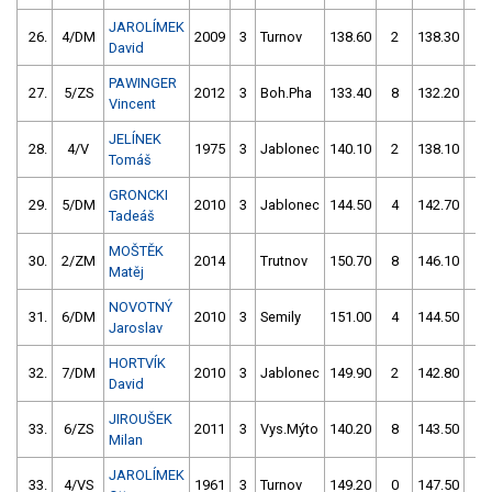
JAROLÍMEK
26.
4/DM
2009
3
Turnov
138.60
2
138.30
0
David
PAWINGER
27.
5/ZS
2012
3
Boh.Pha
133.40
8
132.20
8
Vincent
JELÍNEK
28.
4/V
1975
3
Jablonec
140.10
2
138.10
4
Tomáš
GRONCKI
29.
5/DM
2010
3
Jablonec
144.50
4
142.70
0
Tadeáš
MOŠTĚK
30.
2/ZM
2014
Trutnov
150.70
8
146.10
0
Matěj
NOVOTNÝ
31.
6/DM
2010
3
Semily
151.00
4
144.50
2
Jaroslav
HORTVÍK
32.
7/DM
2010
3
Jablonec
149.90
2
142.80
4
David
JIROUŠEK
33.
6/ZS
2011
3
Vys.Mýto
140.20
8
143.50
4
Milan
JAROLÍMEK
33.
4/VS
1961
3
Turnov
149.20
0
147.50
0