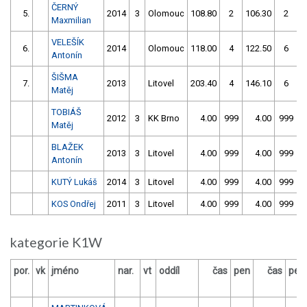
ČERNÝ
5.
2014
3
Olomouc
108.80
2
106.30
2
Maxmilian
VELEŠÍK
6.
2014
Olomouc
118.00
4
122.50
6
Antonín
ŠIŠMA
7.
2013
Litovel
203.40
4
146.10
6
Matěj
TOBIÁŠ
2012
3
KK Brno
4.00
999
4.00
999
Matěj
BLAŽEK
2013
3
Litovel
4.00
999
4.00
999
Antonín
KUTÝ Lukáš
2014
3
Litovel
4.00
999
4.00
999
KOS Ondřej
2011
3
Litovel
4.00
999
4.00
999
kategorie K1W
por.
vk
jméno
nar.
vt
oddíl
čas
pen
čas
pen