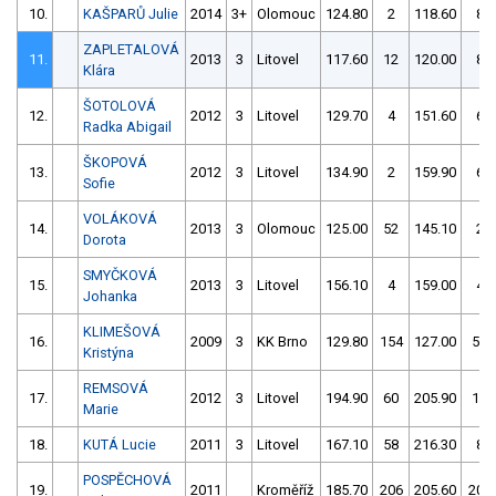
10.
KAŠPARŮ Julie
2014
3+
Olomouc
124.80
2
118.60
8
ZAPLETALOVÁ
11.
2013
3
Litovel
117.60
12
120.00
8
Klára
ŠOTOLOVÁ
12.
2012
3
Litovel
129.70
4
151.60
6
Radka Abigail
ŠKOPOVÁ
13.
2012
3
Litovel
134.90
2
159.90
6
Sofie
VOLÁKOVÁ
14.
2013
3
Olomouc
125.00
52
145.10
2
Dorota
SMYČKOVÁ
15.
2013
3
Litovel
156.10
4
159.00
4
Johanka
KLIMEŠOVÁ
16.
2009
3
KK Brno
129.80
154
127.00
54
Kristýna
REMSOVÁ
17.
2012
3
Litovel
194.90
60
205.90
14
Marie
18.
KUTÁ Lucie
2011
3
Litovel
167.10
58
216.30
8
POSPĚCHOVÁ
19.
2011
Kroměříž
185.70
206
205.60
208