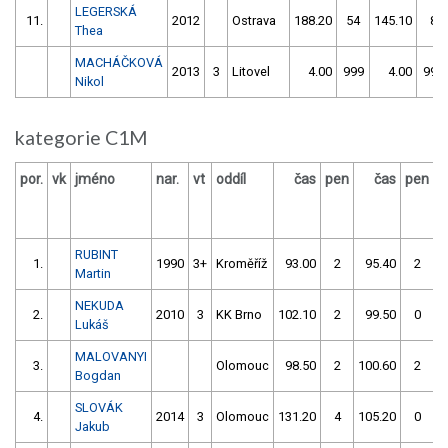
LEGERSKÁ
11.
2012
Ostrava
188.20
54
145.10
8
Thea
MACHÁČKOVÁ
2013
3
Litovel
4.00
999
4.00
999
Nikol
kategorie C1M
por.
vk
jméno
nar.
vt
oddíl
čas
pen
čas
pen
v
RUBINT
1.
1990
3+
Kroměříž
93.00
2
95.40
2
Martin
NEKUDA
2.
2010
3
KK Brno
102.10
2
99.50
0
Lukáš
MALOVANYI
3.
Olomouc
98.50
2
100.60
2
Bogdan
SLOVÁK
4.
2014
3
Olomouc
131.20
4
105.20
0
Jakub