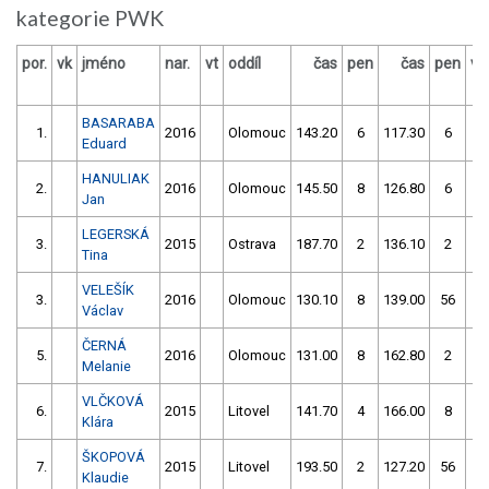
kategorie PWK
por.
vk
jméno
nar.
vt
oddíl
čas
pen
čas
pen
vý
BASARABA
1.
2016
Olomouc
143.20
6
117.30
6
Eduard
HANULIAK
2.
2016
Olomouc
145.50
8
126.80
6
Jan
LEGERSKÁ
3.
2015
Ostrava
187.70
2
136.10
2
Tina
VELEŠÍK
3.
2016
Olomouc
130.10
8
139.00
56
Václav
ČERNÁ
5.
2016
Olomouc
131.00
8
162.80
2
Melanie
VLČKOVÁ
6.
2015
Litovel
141.70
4
166.00
8
Klára
ŠKOPOVÁ
7.
2015
Litovel
193.50
2
127.20
56
Klaudie