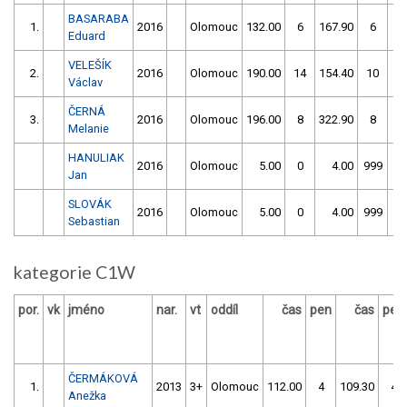
BASARABA
1.
2016
Olomouc
132.00
6
167.90
6
Eduard
VELEŠÍK
2.
2016
Olomouc
190.00
14
154.40
10
Václav
ČERNÁ
3.
2016
Olomouc
196.00
8
322.90
8
Melanie
HANULIAK
2016
Olomouc
5.00
0
4.00
999
Jan
SLOVÁK
2016
Olomouc
5.00
0
4.00
999
Sebastian
kategorie C1W
por.
vk
jméno
nar.
vt
oddíl
čas
pen
čas
pen
ČERMÁKOVÁ
1.
2013
3+
Olomouc
112.00
4
109.30
4
Anežka