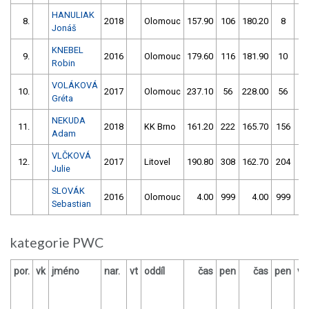
HANULIAK
8.
2018
Olomouc
157.90
106
180.20
8
Jonáš
KNEBEL
9.
2016
Olomouc
179.60
116
181.90
10
Robin
VOLÁKOVÁ
10.
2017
Olomouc
237.10
56
228.00
56
Gréta
NEKUDA
11.
2018
KK Brno
161.20
222
165.70
156
Adam
VLČKOVÁ
12.
2017
Litovel
190.80
308
162.70
204
Julie
SLOVÁK
2016
Olomouc
4.00
999
4.00
999
Sebastian
kategorie PWC
por.
vk
jméno
nar.
vt
oddíl
čas
pen
čas
pen
vý