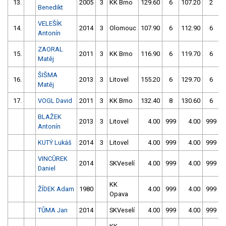
13.
2005
3
KK Brno
129.60
6
107.20
2
Benedikt
VELEŠÍK
14.
2014
3
Olomouc
107.90
6
112.90
6
Antonín
ZAORAL
15.
2011
3
KK Brno
116.90
6
119.70
6
Matěj
ŠIŠMA
16.
2013
3
Litovel
155.20
6
129.70
6
Matěj
17.
VOGL David
2011
3
KK Brno
132.40
8
130.60
6
BLAŽEK
2013
3
Litovel
4.00
999
4.00
999
Antonín
KUTÝ Lukáš
2014
3
Litovel
4.00
999
4.00
999
VINCŮREK
2014
SKVeselí
4.00
999
4.00
999
Daniel
KK
ŽÍDEK Adam
1980
4.00
999
4.00
999
Opava
TŮMA Jan
2014
SKVeselí
4.00
999
4.00
999