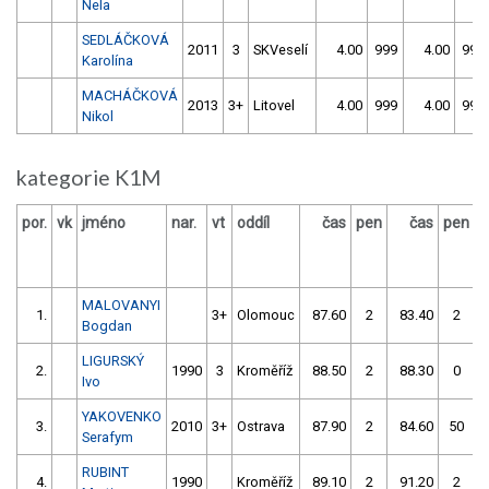
Nela
SEDLÁČKOVÁ
2011
3
SKVeselí
4.00
999
4.00
999
Karolína
MACHÁČKOVÁ
2013
3+
Litovel
4.00
999
4.00
999
Nikol
kategorie K1M
por.
vk
jméno
nar.
vt
oddíl
čas
pen
čas
pen
v
MALOVANYI
1.
3+
Olomouc
87.60
2
83.40
2
Bogdan
LIGURSKÝ
2.
1990
3
Kroměříž
88.50
2
88.30
0
Ivo
YAKOVENKO
3.
2010
3+
Ostrava
87.90
2
84.60
50
Serafym
RUBINT
4.
1990
Kroměříž
89.10
2
91.20
2