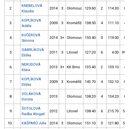
KNEBELOVÁ
2.
2014
3
Olomouc
129.60
2
114.30
0
Klaudie
KOPLÍKOVÁ
3.
2009
3
Kroměříž
138.50
4
111.10
4
Adéla
KUČEROVÁ
4.
2014
3+
Olomouc
155.40
0
119.00
0
Simona
GABRLÍKOVÁ
5.
2011
3
Litovel
127.20
6
4.00
999
Eliška
NEKUDOVÁ
6.
2013
3+
KK Brno
135.40
2
139.10
4
Klára
KOPLÍKOVÁ
7.
2009
3
Kroměříž
143.70
4
132.10
8
Eliška
VOLÁKOVÁ
8.
2013
Olomouc
138.20
4
134.20
6
Dorota
ŠOTOLOVÁ
9.
2012
Litovel
138.40
6
215.70
54
Radka Abigail
10.
KAŠPARŮ Julie
2014
3
Olomouc
151.10
0
121.80
52