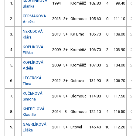
MARTINKOVÁ
1.
1994
Kroměříž
102.80
4
99.40
0
Blanka
ČERMÁKOVÁ
2.
2013
3+
Olomouc
105.60
0
111.10
2
Anežka
NEKUDOVÁ
3.
2013
3+
KK Brno
105.70
0
108.00
2
Klára
KOPLÍKOVÁ
4.
2009
3+
Kroměříž
106.70
2
103.90
2
Eliška
KOPLÍKOVÁ
5.
2009
3+
Kroměříž
107.00
2
104.00
2
Adéla
LEGERSKÁ
6.
2012
3+
Ostrava
131.90
8
106.70
4
Thea
KUČEROVÁ
7.
2014
3+
Olomouc
114.80
0
117.50
2
Simona
KNEBELOVÁ
8.
2014
3
Olomouc
122.10
4
116.50
0
Klaudie
GABRLÍKOVÁ
9.
2011
3+
Litovel
145.40
10
112.20
8
Eliška