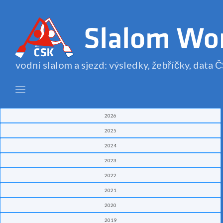
vodní slalom a sjezd: výsledky, žebříčky, data
2026
2025
2024
2023
2022
2021
2020
2019