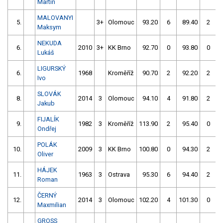
Martin
MALOVANYI
5.
3+
Olomouc
93.20
6
89.40
2
Maksym
NEKUDA
6.
2010
3+
KK Brno
92.70
0
93.80
0
Lukáš
LIGURSKÝ
6.
1968
Kroměříž
90.70
2
92.20
2
Ivo
SLOVÁK
8.
2014
3
Olomouc
94.10
4
91.80
2
Jakub
FIJALÍK
9.
1982
3
Kroměříž
113.90
2
95.40
0
Ondřej
POLÁK
10.
2009
3
KK Brno
100.80
0
94.30
2
Oliver
HÁJEK
11.
1963
3
Ostrava
95.30
6
94.40
2
Roman
ČERNÝ
12.
2014
3
Olomouc
102.20
4
101.30
0
Maxmilian
GROSS