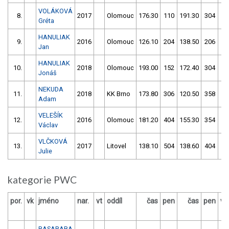
VOLÁKOVÁ
8.
2017
Olomouc
176.30
110
191.30
304
Gréta
HANULIAK
9.
2016
Olomouc
126.10
204
138.50
206
Jan
HANULIAK
10.
2018
Olomouc
193.00
152
172.40
304
Jonáš
NEKUDA
11.
2018
KK Brno
173.80
306
120.50
358
Adam
VELEŠÍK
12.
2016
Olomouc
181.20
404
155.30
354
Václav
VLČKOVÁ
13.
2017
Litovel
138.10
504
138.60
404
Julie
kategorie PWC
por.
vk
jméno
nar.
vt
oddíl
čas
pen
čas
pen
vý
BASARABA