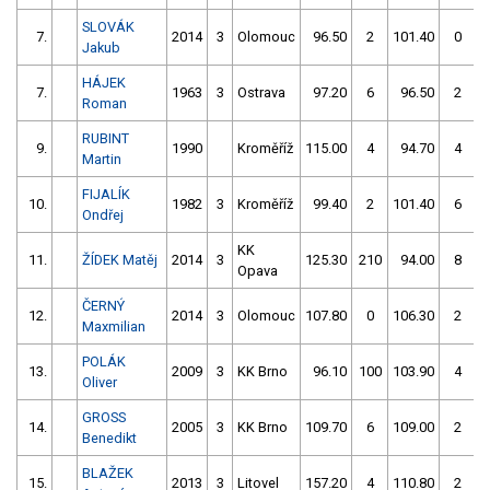
SLOVÁK
7.
2014
3
Olomouc
96.50
2
101.40
0
Jakub
HÁJEK
7.
1963
3
Ostrava
97.20
6
96.50
2
Roman
RUBINT
9.
1990
Kroměříž
115.00
4
94.70
4
Martin
FIJALÍK
10.
1982
3
Kroměříž
99.40
2
101.40
6
Ondřej
KK
11.
ŽÍDEK Matěj
2014
3
125.30
210
94.00
8
Opava
ČERNÝ
12.
2014
3
Olomouc
107.80
0
106.30
2
Maxmilian
POLÁK
13.
2009
3
KK Brno
96.10
100
103.90
4
Oliver
GROSS
14.
2005
3
KK Brno
109.70
6
109.00
2
Benedikt
BLAŽEK
15.
2013
3
Litovel
157.20
4
110.80
2