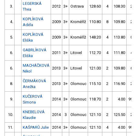
LEGERSKÁ
3.
2012
3+
Ostrava
128.60
4
108.30
2
Thea
KOPLÍKOVÁ
4.
2009
3+
Kroměříž
110.80
8
109.80
2
Adéla
KOPLÍKOVÁ
5.
2009
3+
Kroměříž
148.20
4
113.80
0
Eliška
GABRLÍKOVÁ
6.
2011
3+
Litovel
112.70
4
111.80
4
Eliška
MACHÁČKOVÁ
6.
2013
3+
Litovel
121.00
2
109.80
6
Nikol
ČERMÁKOVÁ
8.
2013
3+
Olomouc
115.10
2
116.90
2
Anežka
KUČEROVÁ
9.
2014
3+
Olomouc
118.70
2
4.00
999
Simona
KNEBELOVÁ
10.
2014
3
Olomouc
121.10
2
125.50
2
Klaudie
11.
KAŠPARŮ Julie
2014
3+
Olomouc
121.10
4
4.00
999