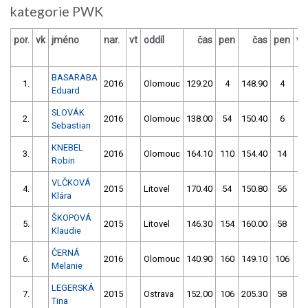
kategorie PWK
por.
vk
jméno
nar.
vt
oddíl
čas
pen
čas
pen
vý
BASARABA
1.
2016
Olomouc
129.20
4
148.90
4
Eduard
SLOVÁK
2.
2016
Olomouc
138.00
54
150.40
6
Sebastian
KNEBEL
3.
2016
Olomouc
164.10
110
154.40
14
Robin
VLČKOVÁ
4.
2015
Litovel
170.40
54
150.80
56
Klára
ŠKOPOVÁ
5.
2015
Litovel
146.30
154
160.00
58
Klaudie
ČERNÁ
6.
2016
Olomouc
140.90
160
149.10
106
Melanie
LEGERSKÁ
7.
2015
Ostrava
152.00
106
205.30
58
Tina