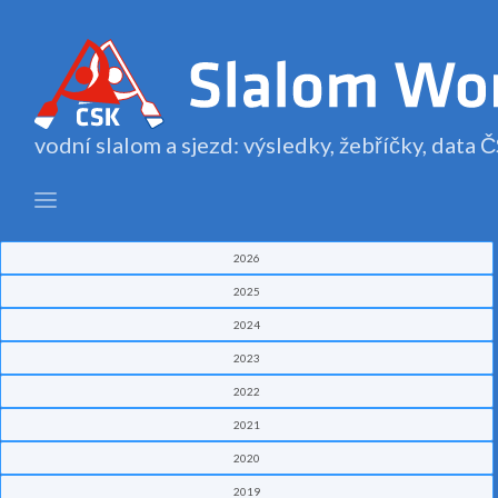
vodní slalom a sjezd: výsledky, žebříčky, data
2026
2025
2024
2023
2022
2021
2020
2019