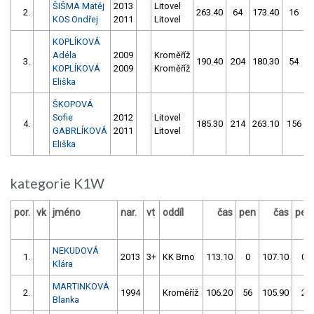
ŠIŠMA Matěj
2013
Litovel
2.
263.40
64
173.40
16
KOS Ondřej
2011
Litovel
KOPLÍKOVÁ
Adéla
2009
Kroměříž
3.
190.40
204
180.30
54
KOPLÍKOVÁ
2009
Kroměříž
Eliška
ŠKOPOVÁ
Sofie
2012
Litovel
4.
185.30
214
263.10
156
GABRLÍKOVÁ
2011
Litovel
Eliška
kategorie K1W
por.
vk
jméno
nar.
vt
oddíl
čas
pen
čas
pen
NEKUDOVÁ
1.
2013
3+
KK Brno
113.10
0
107.10
0
Klára
MARTINKOVÁ
2.
1994
Kroměříž
106.20
56
105.90
2
Blanka