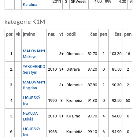
2011
3
SKVeselí
4.00
999
4.00
999
Karolína
kategorie K1M
por.
vk
jméno
nar.
vt
oddíl
čas
pen
čas
pen
v
MALOVANYI
1.
3+
Olomouc
82.70
2
103.20
16
Maksym
YAKOVENKO
2.
2010
3+
Ostrava
87.20
0
85.50
2
Serafym
MALOVANYI
3.
3+
Olomouc
87.80
2
90.30
2
Bogdan
LIGURSKÝ
4.
1990
3
Kroměříž
91.30
0
92.50
50
Ivo
NEKUDA
5.
2010
3+
KK Brno
93.70
4
94.80
0
Lukáš
LIGURSKÝ
6.
1968
Kroměříž
99.10
6
94.90
0
Ivo