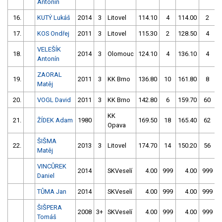
Antonín
16.
KUTÝ Lukáš
2014
3
Litovel
114.10
4
114.00
2
17.
KOS Ondřej
2011
3
Litovel
115.30
2
128.50
4
VELEŠÍK
18.
2014
3
Olomouc
124.10
4
136.10
4
Antonín
ZAORAL
19.
2011
3
KK Brno
136.80
10
161.80
8
Matěj
20.
VOGL David
2011
3
KK Brno
142.80
6
159.70
60
KK
21.
ŽÍDEK Adam
1980
169.50
18
165.40
62
Opava
ŠIŠMA
22.
2013
3
Litovel
174.70
14
150.20
56
Matěj
VINCŮREK
2014
SKVeselí
4.00
999
4.00
999
Daniel
TŮMA Jan
2014
SKVeselí
4.00
999
4.00
999
ŠIŠPERA
2008
3+
SKVeselí
4.00
999
4.00
999
Tomáš