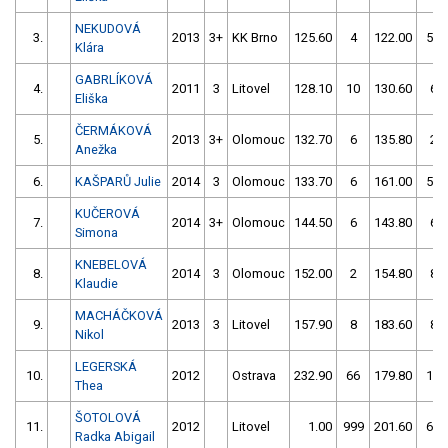
NEKUDOVÁ
3.
2013
3+
KK Brno
125.60
4
122.00
56
Klára
GABRLÍKOVÁ
4.
2011
3
Litovel
128.10
10
130.60
6
Eliška
ČERMÁKOVÁ
5.
2013
3+
Olomouc
132.70
6
135.80
2
Anežka
6.
KAŠPARŮ Julie
2014
3
Olomouc
133.70
6
161.00
52
KUČEROVÁ
7.
2014
3+
Olomouc
144.50
6
143.80
6
Simona
KNEBELOVÁ
8.
2014
3
Olomouc
152.00
2
154.80
8
Klaudie
MACHÁČKOVÁ
9.
2013
3
Litovel
157.90
8
183.60
8
Nikol
LEGERSKÁ
10.
2012
Ostrava
232.90
66
179.80
14
Thea
ŠOTOLOVÁ
11.
2012
Litovel
1.00
999
201.60
64
Radka Abigail