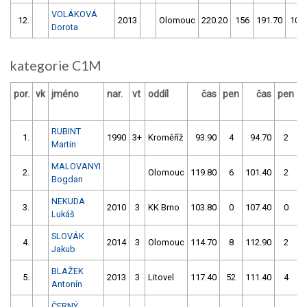
VOLÁKOVÁ
12.
2013
Olomouc
220.20
156
191.70
102
Dorota
kategorie C1M
por.
vk
jméno
nar.
vt
oddíl
čas
pen
čas
pen
v
RUBINT
1.
1990
3+
Kroměříž
93.90
4
94.70
2
Martin
MALOVANYI
2.
Olomouc
119.80
6
101.40
2
Bogdan
NEKUDA
3.
2010
3
KK Brno
103.80
0
107.40
0
Lukáš
SLOVÁK
4.
2014
3
Olomouc
114.70
8
112.90
2
Jakub
BLAŽEK
5.
2013
3
Litovel
117.40
52
111.40
4
Antonín
ČERNÝ