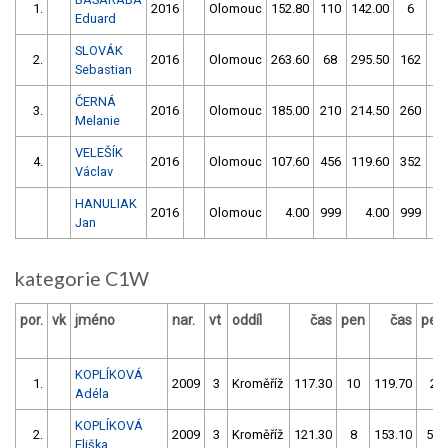
1.
2016
Olomouc
152.80
110
142.00
6
Eduard
SLOVÁK
2.
2016
Olomouc
263.60
68
295.50
162
Sebastian
ČERNÁ
3.
2016
Olomouc
185.00
210
214.50
260
Melanie
VELEŠÍK
4.
2016
Olomouc
107.60
456
119.60
352
Václav
HANULIAK
2016
Olomouc
4.00
999
4.00
999
Jan
kategorie C1W
por.
vk
jméno
nar.
vt
oddíl
čas
pen
čas
pen
KOPLÍKOVÁ
1.
2009
3
Kroměříž
117.30
10
119.70
2
Adéla
KOPLÍKOVÁ
2.
2009
3
Kroměříž
121.30
8
153.10
52
Eliška