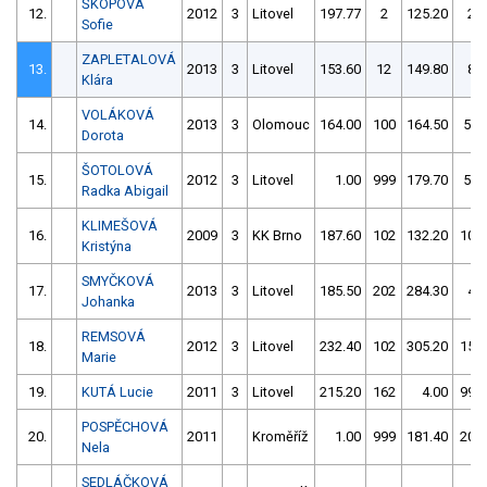
ŠKOPOVÁ
12.
2012
3
Litovel
197.77
2
125.20
2
Sofie
ZAPLETALOVÁ
13.
2013
3
Litovel
153.60
12
149.80
8
Klára
VOLÁKOVÁ
14.
2013
3
Olomouc
164.00
100
164.50
52
Dorota
ŠOTOLOVÁ
15.
2012
3
Litovel
1.00
999
179.70
58
Radka Abigail
KLIMEŠOVÁ
16.
2009
3
KK Brno
187.60
102
132.20
108
Kristýna
SMYČKOVÁ
17.
2013
3
Litovel
185.50
202
284.30
4
Johanka
REMSOVÁ
18.
2012
3
Litovel
232.40
102
305.20
158
Marie
19.
KUTÁ Lucie
2011
3
Litovel
215.20
162
4.00
999
POSPĚCHOVÁ
20.
2011
Kroměříž
1.00
999
181.40
208
Nela
SEDLÁČKOVÁ