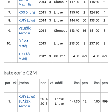
6.
2014
3
Olomouc
117.00
4
115.20
2
Maxmilian
7.
KOS Ondřej
2011
3
Litovel
115.70
2
124.30
4
8.
KUTÝ Lukáš
2014
3
Litovel
144.70
50
133.60
2
VELEŠÍK
9.
2014
Olomouc
143.40
16
151.00
8
Antonín
ŠIŠMA
10.
2013
Litovel
213.60
8
237.90
8
Matěj
TOBIÁŠ
2012
3
KK Brno
4.00
999
4.00
999
Matěj
kategorie C2M
por.
vk
jméno
nar.
vt
oddíl
čas
pen
čas
pen
v
KUTÝ Lukáš
2014
Litovel
1.
BLAŽEK
147.30
12
4.00
999
2013
Litovel
Antonín