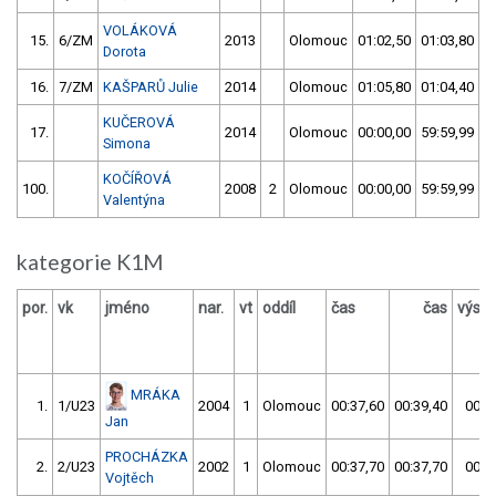
VOLÁKOVÁ
15.
6/ZM
2013
Olomouc
01:02,50
01:03,80
Dorota
16.
7/ZM
KAŠPARŮ Julie
2014
Olomouc
01:05,80
01:04,40
KUČEROVÁ
17.
2014
Olomouc
00:00,00
59:59,99
Simona
KOČÍŘOVÁ
100.
2008
2
Olomouc
00:00,00
59:59,99
Valentýna
kategorie K1M
por.
vk
jméno
nar.
vt
oddíl
čas
čas
výsle
MRÁKA
1.
1/U23
2004
1
Olomouc
00:37,60
00:39,40
00:3
Jan
PROCHÁZKA
2.
2/U23
2002
1
Olomouc
00:37,70
00:37,70
00:3
Vojtěch