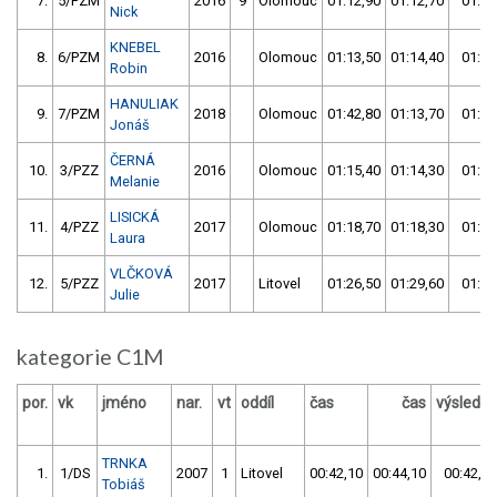
7.
5/PZM
2016
9
Olomouc
01:12,90
01:12,70
01:12
Nick
KNEBEL
8.
6/PZM
2016
Olomouc
01:13,50
01:14,40
01:13
Robin
HANULIAK
9.
7/PZM
2018
Olomouc
01:42,80
01:13,70
01:13
Jonáš
ČERNÁ
10.
3/PZZ
2016
Olomouc
01:15,40
01:14,30
01:14
Melanie
LISICKÁ
11.
4/PZZ
2017
Olomouc
01:18,70
01:18,30
01:18
Laura
VLČKOVÁ
12.
5/PZZ
2017
Litovel
01:26,50
01:29,60
01:26
Julie
kategorie C1M
por.
vk
jméno
nar.
vt
oddíl
čas
čas
výsledek
TRNKA
1.
1/DS
2007
1
Litovel
00:42,10
00:44,10
00:42,10
Tobiáš