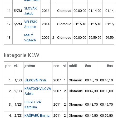
SLOVÁK
11.
5/ZM
2014
Olomouc
00:00,00
01:14,90
01:14,90
Jakub
VELEŠÍK
12.
6/ZM
2014
Olomouc
01:15,40
01:15,40
01:15,40
Antonín
MALÝ
13.
2006
2
Olomouc
00:00,00
59:59,99
59:59,99
Vojtěch
kategorie K1W
por.
vk
jméno
nar.
vt
oddíl
čas
čas
v
1.
1/DS
JÍLKOVÁ Pavla
2007
1
Olomouc
00:45,70
00:46,10
KRATOCHVÍLOVÁ
2.
2/DS
2007
2
Olomouc
00:47,30
00:00,00
Adéla
BERYLOVÁ
3.
1/ZS
2011
2
Olomouc
00:48,70
00:49,70
Karolína
4.
2/ZS
KAŠPARŮ Emma
2011
2
Olomouc
00:49,80
00:56,80