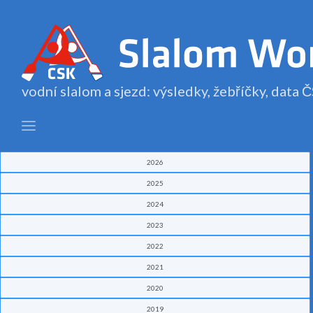
vodní slalom a sjezd: výsledky, žebříčky, data
2026
2025
2024
2023
2022
2021
2020
2019