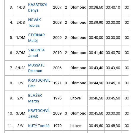
KASATSKYI
3.
1/DS
2007
2
Olomouc
00:38,60
00:40,10
00:3
Denys
NOVÁK
4.
2/DS
2008
2
Olomouc
00:39,90
00:00,00
00:3
Tobiáš
ŠTÝBNAR
5.
1/DM
2009
2
Olomouc
00:40,00
00:00,00
00:4
Matěj
VALENTA
6.
2/DM
2010
2
Olomouc
00:41,40
00:40,70
00:4
Josef
MUSSATE
7.
3/U23
2006
Olomouc
00:43,40
00:43,60
00:4
Esteban
KRATOCHVÍL
8.
1/V
1971
3
Olomouc
00:44,90
00:45,10
00:4
Petr
BLAŽEK
9.
2/V
1976
Litovel
00:46,50
00:45,50
00:4
Martin
KRATOCHVÍL
10.
3/DM
2009
3
Olomouc
00:45,60
00:00,00
00:4
Jakub
11.
3/V
KUTÝ Tomáš
1979
Litovel
00:49,60
00:48,30
00:4