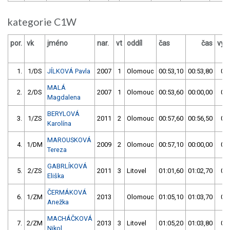
kategorie C1W
por.
vk
jméno
nar.
vt
oddíl
čas
čas
výs
1.
1/DS
JÍLKOVÁ Pavla
2007
1
Olomouc
00:53,10
00:53,80
00:
MALÁ
2.
2/DS
2007
1
Olomouc
00:53,60
00:00,00
00:
Magdalena
BERYLOVÁ
3.
1/ZS
2011
2
Olomouc
00:57,60
00:56,50
00:
Karolína
MAROUSKOVÁ
4.
1/DM
2009
2
Olomouc
00:57,10
00:00,00
00:
Tereza
GABRLÍKOVÁ
5.
2/ZS
2011
3
Litovel
01:01,60
01:02,70
01:
Eliška
ČERMÁKOVÁ
6.
1/ZM
2013
Olomouc
01:05,10
01:03,70
01:
Anežka
MACHÁČKOVÁ
7.
2/ZM
2013
3
Litovel
01:05,20
01:03,80
01:
Nikol