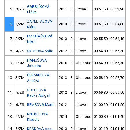
GABRLÍKOVÁ
5.
3/ZS
2011
3
Litovel
00:53,50
00:52,90
Eliška
ZAPLETALOVÁ
6.
1/ZM
2013
3
Litovel
00:53,50
00:54,60
Klára
MACHÁČKOVÁ
7.
2/ZM
2013
3
Litovel
00:55,50
00:54,10
Nikol
8.
4/ZS
ŠKOPOVÁ Sofie
2012
3
Litovel
00:54,80
00:55,20
HANUŠOVÁ
9.
1/DM
2010
3
Olomouc
00:54,90
00:56,30
Johanka
ČERMÁKOVÁ
10.
3/ZM
2013
3
Olomouc
00:58,10
00:57,70
Anežka
ŠOTOLOVÁ
11.
5/ZS
2012
3
Litovel
00:59,80
00:59,50
Radka Abigail
12.
6/ZS
REMSOVÁ Marie
2012
Litovel
01:00,20
01:01,50
KNEBELOVÁ
13.
4/ZM
2014
Olomouc
01:00,80
01:01,40
Klaudie
14.
5/ZM
KRŠKOVÁ Anna
2013
3
Litovel
01:03,10
01:01,10