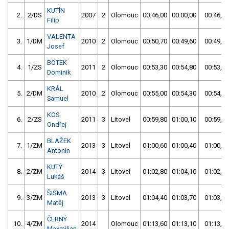
KUTÍN
2.
2/DS
2007
2
Olomouc
00:46,00
00:00,00
00:46,00
Filip
VALENTA
3.
1/DM
2010
2
Olomouc
00:50,70
00:49,60
00:49,60
Josef
BOTEK
4.
1/ZS
2011
2
Olomouc
00:53,30
00:54,80
00:53,30
Dominik
KRÁL
5.
2/DM
2010
2
Olomouc
00:55,00
00:54,30
00:54,30
Samuel
KOS
6.
2/ZS
2011
3
Litovel
00:59,80
01:00,10
00:59,80
Ondřej
BLAŽEK
7.
1/ZM
2013
3
Litovel
01:00,60
01:00,40
01:00,40
Antonín
KUTÝ
8.
2/ZM
2014
3
Litovel
01:02,80
01:04,10
01:02,80
Lukáš
ŠIŠMA
9.
3/ZM
2013
3
Litovel
01:04,40
01:03,70
01:03,70
Matěj
ČERNÝ
10.
4/ZM
2014
Olomouc
01:13,60
01:13,10
01:13,10
Maxmilian