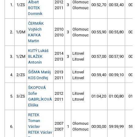
Albert
2012
Olomouc
1.
1/ZS
3
00:52,70
00:53,40
00:5
BOTEK
2011
Olomouc
Dominik
ČERMÁK
Vojtěch
2010
Olomouc
2.
1/DM
3
00:55,90
00:55,80
00:5
KAFKA
2010
Olomouc
Martin
KUTÝ Lukáš
2014
Litovel
3.
1/ZM
BLAŽEK
3
00:57,00
00:57,90
00:5
2013
Litovel
Antonín
ŠIŠMA Matěj
2013
Litovel
4.
2/ZS
00:59,40
00:59,10
00:5
KOS Ondřej
2011
Litovel
ŠKOPOVÁ
Sofie
2012
Litovel
5.
3/ZS
01:04,20
01:00,80
01:0
GABRLÍKOVÁ
2011
Litovel
Eliška
RETEK
Toman
2007
Olomouc
6.
Václav
1
00:00,00
59:59,99
59:5
2007
Olomouc
RETEK Václav