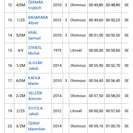
ČERMÁK
12.
4/DM
2010
3
Olomouc
00:49,80
00:48,80
00:4
Vojtěch
BASARABA
13.
1/ZS
2012
3
Olomouc
00:49,60
00:50,20
00:4
Albert
KRÁL
14.
5/DM
2010
3
Olomouc
00:51,00
00:50,50
00:5
Samuel
STRATIL
15.
4/V
1973
Litovel
00:00,00
00:50,60
00:5
Michal
SLOVÁK
16.
1/ZM
2014
Olomouc
00:55,90
00:52,70
00:5
Jakub
KAFKA
17.
6/DM
2010
3
Olomouc
00:54,40
00:56,40
00:5
Martin
VELEŠÍK
18.
2/ZM
2014
Olomouc
00:57,50
00:58,20
00:5
Antonín
ŠOTOLA
19.
2/ZS
2012
Litovel
00:00,00
00:57,60
00:5
Jakub
ČERNÝ
20.
3/ZM
2014
Olomouc
00:59,10
01:00,70
00:5
Maxmilian