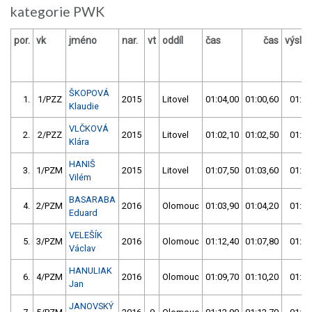
kategorie PWK
por.
vk
jméno
nar.
vt
oddíl
čas
čas
výsle
ŠKOPOVÁ
1.
1/PZZ
2015
Litovel
01:04,00
01:00,60
01:00
Klaudie
VLČKOVÁ
2.
2/PZZ
2015
Litovel
01:02,10
01:02,50
01:02
Klára
HANIŠ
3.
1/PZM
2015
Litovel
01:07,50
01:03,60
01:03
Vilém
BASARABA
4.
2/PZM
2016
Olomouc
01:03,90
01:04,20
01:03
Eduard
VELEŠÍK
5.
3/PZM
2016
Olomouc
01:12,40
01:07,80
01:07
Václav
HANULIAK
6.
4/PZM
2016
Olomouc
01:09,70
01:10,20
01:09
Jan
JANOVSKÝ