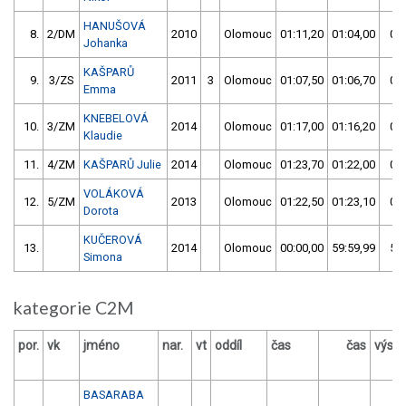
HANUŠOVÁ
8.
2/DM
2010
Olomouc
01:11,20
01:04,00
01:
Johanka
KAŠPARŮ
9.
3/ZS
2011
3
Olomouc
01:07,50
01:06,70
01:
Emma
KNEBELOVÁ
10.
3/ZM
2014
Olomouc
01:17,00
01:16,20
01:
Klaudie
11.
4/ZM
KAŠPARŮ Julie
2014
Olomouc
01:23,70
01:22,00
01:
VOLÁKOVÁ
12.
5/ZM
2013
Olomouc
01:22,50
01:23,10
01:
Dorota
KUČEROVÁ
13.
2014
Olomouc
00:00,00
59:59,99
59:
Simona
kategorie C2M
por.
vk
jméno
nar.
vt
oddíl
čas
čas
výsle
BASARABA