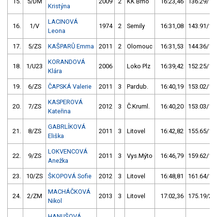
15.
5/DM
2009
2
KK Brno
16:23,46
136.29/16
Kristýna
LACINOVÁ
16.
1/V
1974
2
Semily
16:31,08
143.91/17
Leona
17.
5/ZS
KAŠPARŮ Emma
2011
2
Olomouc
16:31,53
144.36/17
KORANDOVÁ
18.
1/U23
2006
Loko Plz
16:39,42
152.25/18
Klára
19.
6/ZS
ČAPSKÁ Valerie
2011
3
Pardub.
16:40,19
153.02/18
KASPEROVÁ
20.
7/ZS
2012
3
Č.Kruml.
16:40,20
153.03/18
Kateřina
GABRLÍKOVÁ
21.
8/ZS
2011
3
Litovel
16:42,82
155.65/18
Eliška
LOKVENCOVÁ
22.
9/ZS
2011
3
Vys.Mýto
16:46,79
159.62/18
Anežka
23.
10/ZS
ŠKOPOVÁ Sofie
2012
3
Litovel
16:48,81
161.64/19
MACHÁČKOVÁ
24.
2/ZM
2013
3
Litovel
17:02,36
175.19/20
Nikol
HANUŠOVÁ