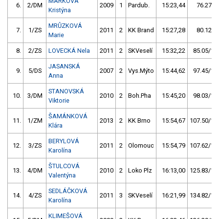
MARKOVÁ
6.
2/DM
2009
1
Pardub.
15:23,44
76.27/9
Kristýna
MRŮZKOVÁ
7.
1/ZS
2011
2
KK Brand
15:27,28
80.12/9
Marie
8.
2/ZS
LOVECKÁ Nela
2011
2
SKVeselí
15:32,22
85.05/10
JASANSKÁ
9.
5/DS
2007
2
Vys.Mýto
15:44,62
97.45/11
Anna
STANOVSKÁ
10.
3/DM
2010
2
Boh.Pha
15:45,20
98.03/11
Viktorie
ŠAMÁNKOVÁ
11.
1/ZM
2013
2
KK Brno
15:54,67
107.50/12
Klára
BERYLOVÁ
12.
3/ZS
2011
2
Olomouc
15:54,79
107.62/12
Karolína
ŠTULCOVÁ
13.
4/DM
2010
2
Loko Plz
16:13,00
125.83/14
Valentýna
SEDLÁČKOVÁ
14.
4/ZS
2011
3
SKVeselí
16:21,99
134.82/15
Karolína
KLIMEŠOVÁ