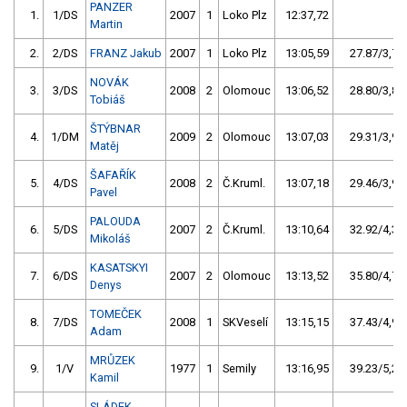
PANZER
1.
1/DS
2007
1
Loko Plz
12:37,72
Martin
2.
2/DS
FRANZ Jakub
2007
1
Loko Plz
13:05,59
27.87/3,7
NOVÁK
3.
3/DS
2008
2
Olomouc
13:06,52
28.80/3,8
Tobiáš
ŠTÝBNAR
4.
1/DM
2009
2
Olomouc
13:07,03
29.31/3,9
Matěj
ŠAFAŘÍK
5.
4/DS
2008
2
Č.Kruml.
13:07,18
29.46/3,9
Pavel
PALOUDA
6.
5/DS
2007
2
Č.Kruml.
13:10,64
32.92/4,3
Mikoláš
KASATSKYI
7.
6/DS
2007
2
Olomouc
13:13,52
35.80/4,7
Denys
TOMEČEK
8.
7/DS
2008
1
SKVeselí
13:15,15
37.43/4,9
Adam
MRŮZEK
9.
1/V
1977
1
Semily
13:16,95
39.23/5,2
Kamil
SLÁDEK