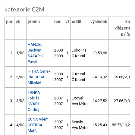
kategorie C2M
por.
vk
jméno
nar.
vt
oddíl
výsledek
za
b
vítězem
s / %
HANZEL
Jáchym
2008
Loko Plz
1.
1/DS
1
13:59,66
ŠAFAŘÍK
2008
Č.Kruml.
Pavel
HITHA Čeněk
2008
Č.Kruml.
2.
2/DS
PALOUDA
1
14:19,32
19.66/2,3
2007
Č.Kruml.
Mikoláš
TRNKA
Tobiáš
2007
Litovel
3.
3/DS
1
14:27,52
27.86/3,3
KVAPIL
2007
Vys.Mýto
Ondřej
ZUNA Vilém
2007
Semily
4.
4/DS
KOTRBA
1
15:25,43
85.77/10,2
2007
Vys.Mýto
Matěj