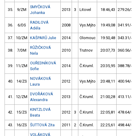
SMYČKOVÁ
35.
9/ZM
2013
3
Litovel
18:46,43
279.26/33
Johanka
RADILOVÁ
36.
6/DS
2008
Vys.Mýto
19:49,08
341.91/40
Adéla
37.
10/ZM
KAŠPARŮ Julie
2014
Olomouc
19:50,48
343.31/40
RŮŽIČKOVÁ
38.
7/DM
2010
Trutnov
20:07,73
360.56/42
Nela
OUŘEDNÍKOVÁ
39.
11/ZM
2014
Č.Kruml.
20:35,95
388.78/45
Sofie
NOVÁKOVÁ
40.
14/ZS
2012
Vys.Mýto
20:48,11
400.94/47
Laura
DVOŘÁKOVÁ
41.
12/ZM
2013
Č.Kruml.
21:00,28
413.11/48
Alexandra
KINTZLOVÁ
42.
15/ZS
2012
3
Č.Kruml.
22:05,81
478.64/56
Beata
43.
16/ZS
ŠUTTOVÁ Zita
2011
2
Č.Kruml.
22:25,61
498.44/58
VOLÁKOVÁ