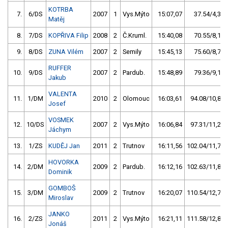
KOTRBA
7.
6/DS
2007
1
Vys.Mýto
15:07,07
37.54/4,3
Matěj
8.
7/DS
KOPŘIVA Filip
2008
2
Č.Kruml.
15:40,08
70.55/8,1
9.
8/DS
ZUNA Vilém
2007
2
Semily
15:45,13
75.60/8,7
RUFFER
10.
9/DS
2007
2
Pardub.
15:48,89
79.36/9,1
Jakub
VALENTA
11.
1/DM
2010
2
Olomouc
16:03,61
94.08/10,8
Josef
VOSMEK
12.
10/DS
2007
2
Vys.Mýto
16:06,84
97.31/11,2
Jáchym
13.
1/ZS
KUDĚJ Jan
2011
2
Trutnov
16:11,56
102.04/11,7
HOVORKA
14.
2/DM
2009
2
Pardub.
16:12,16
102.63/11,8
Dominik
GOMBOŠ
15.
3/DM
2009
2
Trutnov
16:20,07
110.54/12,7
Miroslav
JANKO
16.
2/ZS
2011
2
Vys.Mýto
16:21,11
111.58/12,8
Jonáš