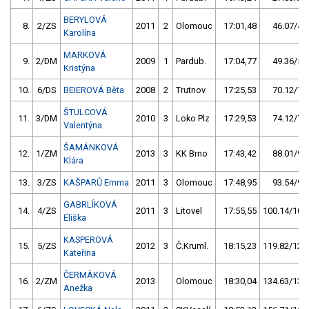
BERYLOVÁ
8.
2/ZS
2011
2
Olomouc
17:01,48
46.07/4,7
Karolína
MARKOVÁ
9.
2/DM
2009
1
Pardub.
17:04,77
49.36/5,1
Kristýna
10.
6/DS
BEIEROVÁ Běta
2008
2
Trutnov
17:25,53
70.12/7,2
ŠTULCOVÁ
11.
3/DM
2010
3
Loko Plz
17:29,53
74.12/7,6
Valentýna
ŠAMÁNKOVÁ
12.
1/ZM
2013
3
KK Brno
17:43,42
88.01/9,0
Klára
13.
3/ZS
KAŠPARŮ Emma
2011
3
Olomouc
17:48,95
93.54/9,6
GABRLÍKOVÁ
14.
4/ZS
2011
3
Litovel
17:55,55
100.14/10,3
Eliška
KASPEROVÁ
15.
5/ZS
2012
3
Č.Kruml.
18:15,23
119.82/12,3
Kateřina
ČERMÁKOVÁ
16.
2/ZM
2013
Olomouc
18:30,04
134.63/13,8
Anežka