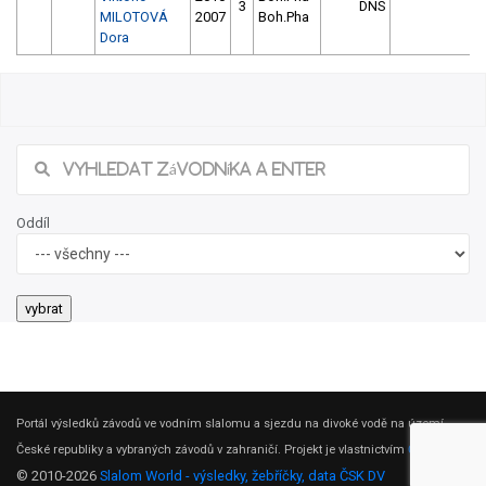
3
DNS
MILOTOVÁ
2007
Boh.Pha
Dora
Oddíl
Portál výsledků závodů ve vodním slalomu a sjezdu na divoké vodě na území
České republiky a vybraných závodů v zahraničí. Projekt je vlastnictvím
ČSK DV
.
© 2010-2026
Slalom World - výsledky, žebříčky, data ČSK DV