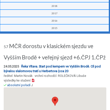
2018
2017
2016
2015
MČR dorostu v klasickém sjezdu ve
57
Vyšším Brodě + veřejný sjezd +6.ČPJ 1.ČPž
24.05.2025
Řeka Vltava. Start pod kempem ve Vyšším Brodě. Cíl pod
bývalou slalomovou tratí u Herbertova (cca 20
ředitel: Martin Novák vrchní rozhodčí: ROLEČKOVÁ Libuše
výsledky ke stažení:
absolutní pořadí
J