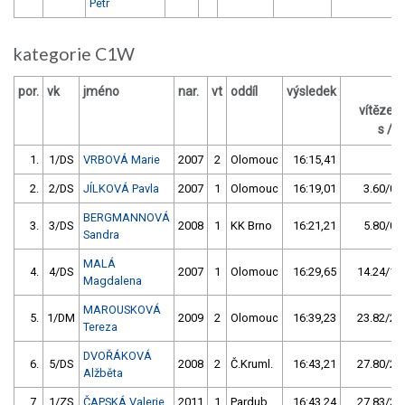
Petr
kategorie C1W
por.
vk
jméno
nar.
vt
oddíl
výsledek
za
vítězem
s / %
1.
1/DS
VRBOVÁ Marie
2007
2
Olomouc
16:15,41
2.
2/DS
JÍLKOVÁ Pavla
2007
1
Olomouc
16:19,01
3.60/0,4
BERGMANNOVÁ
3.
3/DS
2008
1
KK Brno
16:21,21
5.80/0,6
Sandra
MALÁ
4.
4/DS
2007
1
Olomouc
16:29,65
14.24/1,5
Magdalena
MAROUSKOVÁ
5.
1/DM
2009
2
Olomouc
16:39,23
23.82/2,4
Tereza
DVOŘÁKOVÁ
6.
5/DS
2008
2
Č.Kruml.
16:43,21
27.80/2,9
Alžběta
7.
1/ZS
ČAPSKÁ Valerie
2011
1
Pardub.
16:43,24
27.83/2,9