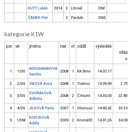
KUTÝ Lukáš
2014
3
Litovel
DNF
ČAMEK Petr
3
Pardub.
DNS
kategorie K1W
por.
vk
jméno
nar.
vt
oddíl
výsledek
z
vítěze
s /
BERGMANNOVÁ
1.
1/DS
2008
1
KK Brno
14:07,17
Sandra
2.
2/DS
VIKOVÁ Anna
2008
1
Trutnov
14:09,90
2.73/0
DVOŘÁKOVÁ
3.
3/DS
2008
2
Č.Kruml.
14:30,00
22.83/2
Alžběta
4.
4/DS
JÍLKOVÁ Pavla
2007
1
Olomouc
14:40,42
33.25/3
KOPLÍKOVÁ
5.
1/DM
2009
2
Kroměříž
14:41,26
34.09/4
Adéla