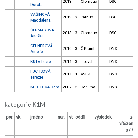
2013
Olomouc
DSQ
Dorota
VAŠINOVÁ
2013
3
Pardub.
DSQ
Magdalena
ČERMÁKOVÁ
2013
3
Olomouc
DSQ
Anežka
CELNEROVÁ
2010
3
Č.Kruml.
DNS
Amélie
KUTÁ Lucie
2011
3
Litovel
DNS
FUCHSOVÁ
2011
1
VSDK
DNS
Terezie
MILOTOVÁ Dora
2007
2
Boh.Pha
DNS
kategorie K1M
por.
vk
jméno
nar.
vt
oddíl
výsledek
za
vítězem
s / %