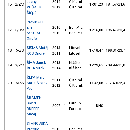
Jáchym
2014
Č.Kruml.
16.
2/ZM
17:01,23
181.57/21,6
VOŠALÍK
2013
Č.Kruml.
Štěpán
PAWINGER
Emil
2010
Boh.Pha
17.
5/DM
3
17:16,08
196.42/23,4
SÝKORA
2010
Boh.Pha
Ondřej
ŠIŠMA Matěj
2013
Litovel
18.
5/ZS
17:18,47
198.81/23,7
KOS Ondřej
2011
Litovel
ŘÍHA Janek
2013
Klášter.
19.
3/ZM
17:29,65
209.99/25,0
ŘÍHA Vítek
2014
Klášter.
ŘEPA Martin
2011
Č.Kruml.
20.
6/ZS
MATUŠINEC
17:32,06
212.40/25,3
2012
Č.Kruml.
Petr
ŠRÁMEK
David
Pardub.
2007
1
DNS
RUFFER
Pardub.
Matěj
STANOVSKÁ
Viktorie
2010
Boh.Pha