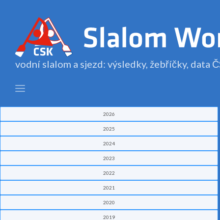
vodní slalom a sjezd: výsledky, žebříčky, data
2026
2025
2024
2023
2022
2021
2020
2019