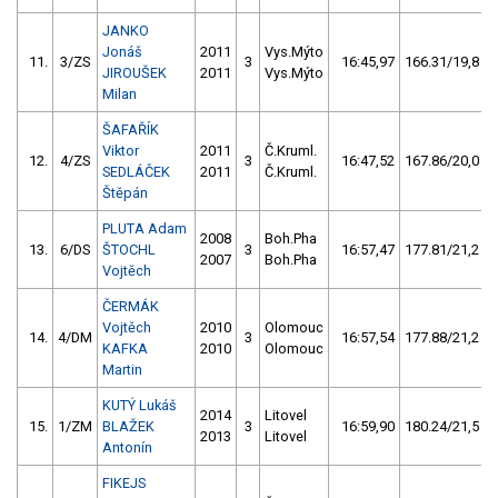
JANKO
Jonáš
2011
Vys.Mýto
11.
3/ZS
3
16:45,97
166.31/19,8
JIROUŠEK
2011
Vys.Mýto
Milan
ŠAFAŘÍK
Viktor
2011
Č.Kruml.
12.
4/ZS
3
16:47,52
167.86/20,0
SEDLÁČEK
2011
Č.Kruml.
Štěpán
PLUTA Adam
2008
Boh.Pha
13.
6/DS
ŠTOCHL
3
16:57,47
177.81/21,2
2007
Boh.Pha
Vojtěch
ČERMÁK
Vojtěch
2010
Olomouc
14.
4/DM
3
16:57,54
177.88/21,2
KAFKA
2010
Olomouc
Martin
KUTÝ Lukáš
2014
Litovel
15.
1/ZM
BLAŽEK
3
16:59,90
180.24/21,5
2013
Litovel
Antonín
FIKEJS