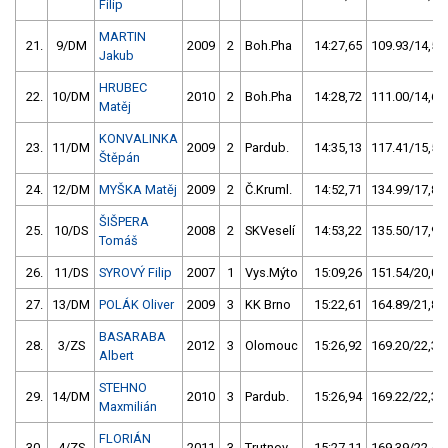
Filip
MARTIN
21.
9/DM
2009
2
Boh.Pha
14:27,65
109.93/14,5
Jakub
HRUBEC
22.
10/DM
2010
2
Boh.Pha
14:28,72
111.00/14,6
Matěj
KONVALINKA
23.
11/DM
2009
2
Pardub.
14:35,13
117.41/15,5
Štěpán
24.
12/DM
MYŠKA Matěj
2009
2
Č.Kruml.
14:52,71
134.99/17,8
ŠIŠPERA
25.
10/DS
2008
2
SKVeselí
14:53,22
135.50/17,9
Tomáš
26.
11/DS
SYROVÝ Filip
2007
1
Vys.Mýto
15:09,26
151.54/20,0
27.
13/DM
POLÁK Oliver
2009
3
KK Brno
15:22,61
164.89/21,8
BASARABA
28.
3/ZS
2012
3
Olomouc
15:26,92
169.20/22,3
Albert
STEHNO
29.
14/DM
2010
3
Pardub.
15:26,94
169.22/22,3
Maxmilián
FLORIÁN
30.
4/ZS
2011
3
Trutnov
15:27,11
169.39/22,4