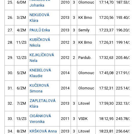
25.
6/DM
2010
3
Olomouc
17:14,70
187.53/22
Johanka
NEKUDOVÁ
26.
3/ZM
2013
3
KK Brno
17:20,56
193.40/22
Klára
27.
4/ZM
PAULŮ Erika
2013
3
Semily
17:23,37
196.20/23
KUBÍČKOVÁ
28.
11/ZS
2012
3
KK Brno
17:26,31
199.14/23
Nikola
KEJKLÍČKOVÁ
29.
12/ZS
2012
2
Pardub.
17:32,63
205.46/24
Nela
KNEBELOVÁ
30.
5/ZM
2014
Olomouc
17:45,08
217.91/25
Klaudie
KUČEROVÁ
31.
6/ZM
2014
Olomouc
17:52,31
225.14/26
Simona
ZAPLETALOVÁ
32.
7/ZM
2013
3
Litovel
17:59,30
232.13/27
Klára
CIGÁNKOVÁ
33.
13/ZS
2011
3
VSDK
18:12,95
245.78/29
Veronika
34.
8/ZM
KRŠKOVÁ Anna
2013
3
Litovel
18:23,81
256.64/30