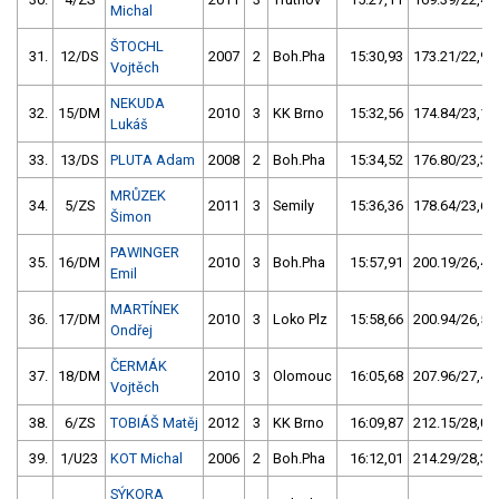
Michal
ŠTOCHL
31.
12/DS
2007
2
Boh.Pha
15:30,93
173.21/22,9
Vojtěch
NEKUDA
32.
15/DM
2010
3
KK Brno
15:32,56
174.84/23,1
Lukáš
33.
13/DS
PLUTA Adam
2008
2
Boh.Pha
15:34,52
176.80/23,3
MRŮZEK
34.
5/ZS
2011
3
Semily
15:36,36
178.64/23,6
Šimon
PAWINGER
35.
16/DM
2010
3
Boh.Pha
15:57,91
200.19/26,4
Emil
MARTÍNEK
36.
17/DM
2010
3
Loko Plz
15:58,66
200.94/26,5
Ondřej
ČERMÁK
37.
18/DM
2010
3
Olomouc
16:05,68
207.96/27,4
Vojtěch
38.
6/ZS
TOBIÁŠ Matěj
2012
3
KK Brno
16:09,87
212.15/28,0
39.
1/U23
KOT Michal
2006
2
Boh.Pha
16:12,01
214.29/28,3
SÝKORA