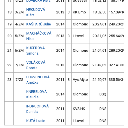
17.
6/ZS
LOVECKÁ Nela
2011
3
SKVeselí
18:52,12
156.71/16,1
NEKUDOVÁ
18.
3/ZM
2013
3
KK Brno
18:52,50
157.09/16,1
Klára
19.
4/ZM
KAŠPARŮ Julie
2014
Olomouc
20:24,61
249.20/25,5
MACHÁČKOVÁ
20.
5/ZM
2013
3
Litovel
20:31,05
255.64/26,2
Nikol
KUČEROVÁ
21.
6/ZM
2014
Olomouc
21:04,61
289.20/29,6
Simona
VOLÁKOVÁ
22.
7/ZM
2013
Olomouc
21:42,82
327.41/33,6
Dorota
LOKVENCOVÁ
23.
7/ZS
2011
3
Vys.Mýto
21:50,97
335.56/34,4
Anežka
KNEBELOVÁ
2014
Olomouc
DSQ
Klaudie
INDRUCHOVÁ
2011
KVS HK
DNS
Daniela
KUTÁ Lucie
2011
Litovel
DNS