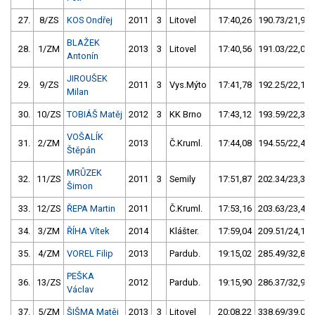
27.
8/ZS
KOS Ondřej
2011
3
Litovel
17:40,26
190.73/21,9
BLAŽEK
28.
1/ZM
2013
3
Litovel
17:40,56
191.03/22,0
Antonín
JIROUŠEK
29.
9/ZS
2011
3
Vys.Mýto
17:41,78
192.25/22,1
Milan
30.
10/ZS
TOBIÁŠ Matěj
2012
3
KK Brno
17:43,12
193.59/22,3
VOŠALÍK
31.
2/ZM
2013
Č.Kruml.
17:44,08
194.55/22,4
Štěpán
MRŮZEK
32.
11/ZS
2011
3
Semily
17:51,87
202.34/23,3
Šimon
33.
12/ZS
ŘEPA Martin
2011
Č.Kruml.
17:53,16
203.63/23,4
34.
3/ZM
ŘÍHA Vítek
2014
Klášter.
17:59,04
209.51/24,1
35.
4/ZM
VOREL Filip
2013
Pardub.
19:15,02
285.49/32,8
PEŠKA
36.
13/ZS
2012
Pardub.
19:15,90
286.37/32,9
Václav
37.
5/ZM
ŠIŠMA Matěj
2013
3
Litovel
20:08,22
338.69/39,0