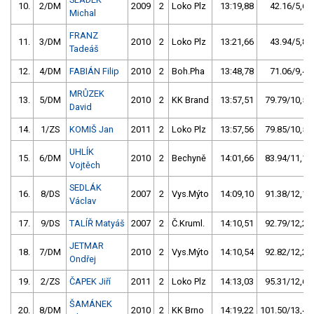
10.
2/DM
2009
2
Loko Plz
13:19,88
42.16/5,6
Michal
FRANZ
11.
3/DM
2010
2
Loko Plz
13:21,66
43.94/5,8
Tadeáš
12.
4/DM
FABIÁN Filip
2010
2
Boh.Pha
13:48,78
71.06/9,4
MRŮZEK
13.
5/DM
2010
2
KK Brand
13:57,51
79.79/10,5
David
14.
1/ZS
KOMIŠ Jan
2011
2
Loko Plz
13:57,56
79.85/10,5
UHLÍK
15.
6/DM
2010
2
Bechyně
14:01,66
83.94/11,1
Vojtěch
SEDLÁK
16.
8/DS
2007
2
Vys.Mýto
14:09,10
91.38/12,1
Václav
17.
9/DS
TALÍŘ Matyáš
2007
2
Č.Kruml.
14:10,51
92.79/12,2
JETMAR
18.
7/DM
2010
2
Vys.Mýto
14:10,54
92.82/12,2
Ondřej
19.
2/ZS
ČAPEK Jiří
2011
2
Loko Plz
14:13,03
95.31/12,6
ŠAMÁNEK
20.
8/DM
2010
2
KK Brno
14:19,22
101.50/13,4