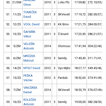
HRNČÁR
50.
21/DM
2010
3
Loko Plz
17:09,82
272.10/35,9
Oliver
TOMEČEK
51.
11/ZS
2011
3
SKVeselí
17:19,72
282.00/37,2
David
52.
12/ZS
VOGL David
2011
3
KK Brno
17:21,75
284.03/37,5
ŠAFAŘÍK
53.
13/ZS
2011
3
Č.Kruml.
17:23,93
286.21/37,8
Viktor
VELEŠÍK
54.
5/ZM
2014
Olomouc
17:41,94
304.22/40,1
Antonín
MRŮZEK
55.
6/ZM
2013
3
Semily
17:49,43
311.71/41,1
Matouš
56.
14/ZS
NÝVLT David
2012
3
Vys.Mýto
18:27,17
349.45/46,1
PEŠKA
57.
15/ZS
2012
3
Pardub.
18:52,63
374.91/49,5
Václav
VINCŮREK
58.
7/ZM
2014
SKVeselí
18:53,79
376.07/49,6
Daniel
ROLEČEK
59.
16/ZS
2011
3
Semily
19:00,00
382.28/50,5
Antonín