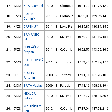
17.
4/DM
KRÁL Samuel
2010
2
Olomouc
16:21,30
111.77/12,9
BOTEK
18.
3/ZS
2011
2
Olomouc
16:39,05
129.52/14,9
Dominik
19.
4/ZS
ČAPEK Jiří
2011
3
Loko Plz
16:39,87
130.34/15,0
ŠAMÁNEK
20.
5/DM
2010
2
KK Brno
16:40,72
131.19/15,1
Filip
SEDLÁČEK
21.
5/ZS
2011
3
Č.Kruml.
16:52,57
143.05/16,5
Štěpán
BOLEHOVSKÝ
22.
6/ZS
2011
2
Trutnov
17:02,40
152.87/17,6
Oto
STOLÍN
23.
11/DS
2008
2
Trutnov
17:11,31
161.78/18,6
Antonín
24.
6/DM
BAŤA Václav
2009
3
Pardub.
17:18,16
168.63/19,4
NEKUDA
25.
7/DM
2010
3
KK Brno
17:27,77
178.24/20,5
Lukáš
MATUŠINEC
26.
7/ZS
2012
Č.Kruml.
17:37,04
187.51/21,6
Petr