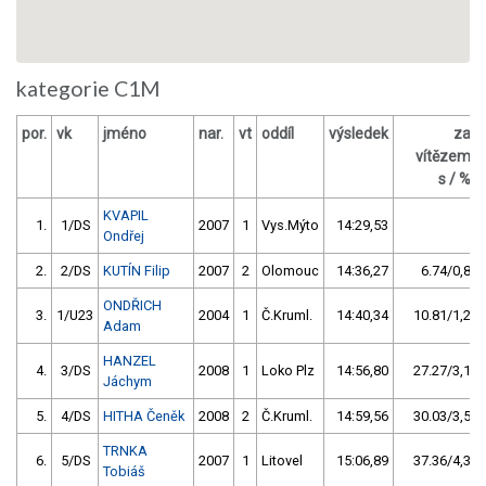
kategorie C1M
por.
vk
jméno
nar.
vt
oddíl
výsledek
za
vítězem
s / %
KVAPIL
1.
1/DS
2007
1
Vys.Mýto
14:29,53
Ondřej
2.
2/DS
KUTÍN Filip
2007
2
Olomouc
14:36,27
6.74/0,8
ONDŘICH
3.
1/U23
2004
1
Č.Kruml.
14:40,34
10.81/1,2
Adam
HANZEL
4.
3/DS
2008
1
Loko Plz
14:56,80
27.27/3,1
Jáchym
5.
4/DS
HITHA Čeněk
2008
2
Č.Kruml.
14:59,56
30.03/3,5
TRNKA
6.
5/DS
2007
1
Litovel
15:06,89
37.36/4,3
Tobiáš