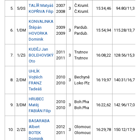
TALÍŘ Matyáš
2007
Č.Kruml.
5.
5/DS
3
15:34,46
94.80/11,3
KOPŘIVA Filip
2008
Č.Kruml.
KONVALINKA
Štěpán
2009
Pardub.
6.
1/DM
3
15:54,94
115.28/13,7
HOVORKA
2009
Pardub.
Dominik
KUDĚJ Jan
2011
Trutnov
7.
1/ZS
BOLEHOVSKÝ
3
16:08,22
128.56/15,3
2011
Trutnov
Oto
UHLÍK
Vojtěch
2010
Bechyně
8.
2/DM
3
16:19,97
140.31/16,7
FRANZ
2010
Loko Plz
Tadeáš
HRUBEC
2010
Boh.Pha
9.
3/DM
Matěj
3
16:22,62
142.96/17,0
2010
Boh.Pha
FABIÁN Filip
BASARABA
Albert
2012
Olomouc
10.
2/ZS
3
16:29,78
150.12/17,9
BOTEK
2011
Olomouc
Dominik