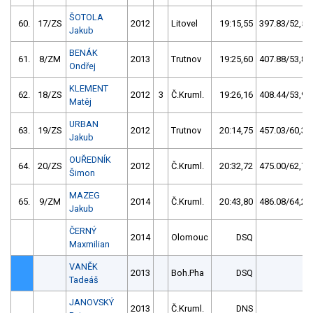
ŠOTOLA
60.
17/ZS
2012
Litovel
19:15,55
397.83/52,5
Jakub
BENÁK
61.
8/ZM
2013
Trutnov
19:25,60
407.88/53,8
Ondřej
KLEMENT
62.
18/ZS
2012
3
Č.Kruml.
19:26,16
408.44/53,9
Matěj
URBAN
63.
19/ZS
2012
Trutnov
20:14,75
457.03/60,3
Jakub
OUŘEDNÍK
64.
20/ZS
2012
Č.Kruml.
20:32,72
475.00/62,7
Šimon
MAZEG
65.
9/ZM
2014
Č.Kruml.
20:43,80
486.08/64,2
Jakub
ČERNÝ
2014
Olomouc
DSQ
Maxmilian
VANĚK
2013
Boh.Pha
DSQ
Tadeáš
JANOVSKÝ
2013
Č.Kruml.
DNS