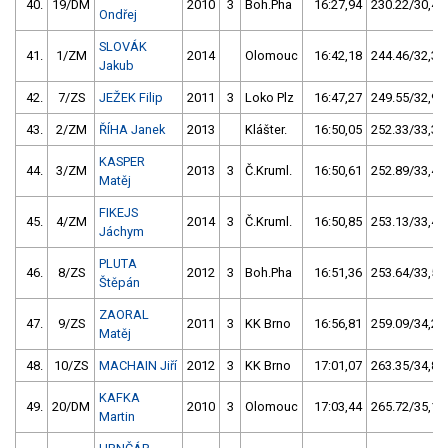
40.
19/DM
2010
3
Boh.Pha
16:27,94
230.22/30,4
Ondřej
SLOVÁK
41.
1/ZM
2014
Olomouc
16:42,18
244.46/32,3
Jakub
42.
7/ZS
JEŽEK Filip
2011
3
Loko Plz
16:47,27
249.55/32,9
43.
2/ZM
ŘÍHA Janek
2013
Klášter.
16:50,05
252.33/33,3
KASPER
44.
3/ZM
2013
3
Č.Kruml.
16:50,61
252.89/33,4
Matěj
FIKEJS
45.
4/ZM
2014
3
Č.Kruml.
16:50,85
253.13/33,4
Jáchym
PLUTA
46.
8/ZS
2012
3
Boh.Pha
16:51,36
253.64/33,5
Štěpán
ZAORAL
47.
9/ZS
2011
3
KK Brno
16:56,81
259.09/34,2
Matěj
48.
10/ZS
MACHAIN Jiří
2012
3
KK Brno
17:01,07
263.35/34,8
KAFKA
49.
20/DM
2010
3
Olomouc
17:03,44
265.72/35,1
Martin