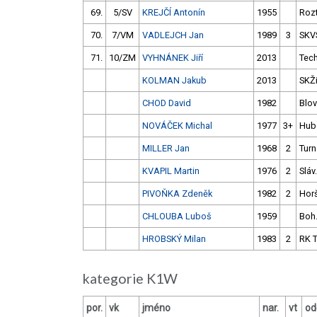
69.
5/SV
KREJČÍ Antonín
1955
Roz
70.
7/VM
VADLEJCH Jan
1989
3
SKV
71.
10/ZM
VYHNÁNEK Jiří
2013
Tec
KOLMAN Jakub
2013
SKŽ
CHOD David
1982
Blov
NOVÁČEK Michal
1977
3+
Hub
MILLER Jan
1968
2
Tur
KVAPIL Martin
1976
2
Sláv
PIVOŇKA Zdeněk
1982
2
Hor
CHLOUBA Luboš
1959
Boh
HROBSKÝ Milan
1983
2
RK T
kategorie K1W
por.
vk
jméno
nar.
vt
od