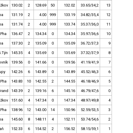
ižkov
130.02
2
128.69
50
132.02
33.65/34,2
13
pa
131.19
2
4.00
999
133.19
34.82/35,4
12
pa
131.74
2
4.00
999
133.74
35.37/36,0
11
 Pha
136.47
2
134.34
0
134.34
35.97/36,6
10
pa
137.30
2
135.09
0
135.09
36.72/37,3
9
š.Týn
145.35
4
135.69
0
135.69
37.32/37,9
8
ovník
139.56
0
141.66
0
139.56
41.19/41,9
7
upy
142.26
6
143.89
0
143.89
45.52/46,3
6
 Pha
143.83
10
142.55
2
144.55
46.18/46,9
5
Brand
143.39
2
139.16
6
145.16
46.79/47,6
0
ižkov
151.60
4
147.34
0
147.34
48.97/49,8
4
 Pha
138.96
12
143.00
14
150.96
52.59/53,5
3
pa
145.60
8
148.11
4
152.11
53.74/54,6
2
aň
152.33
6
154.52
2
156.52
58.15/59,1
1