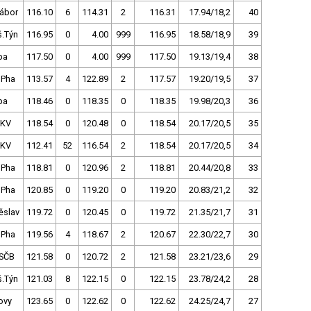
Tábor
116.10
6
114.31
2
116.31
17.94/18,2
40
š.Týn
116.95
0
4.00
999
116.95
18.58/18,9
39
pa
117.50
0
4.00
999
117.50
19.13/19,4
38
 Pha
113.57
4
122.89
2
117.57
19.20/19,5
37
pa
118.46
0
118.35
0
118.35
19.98/20,3
36
.KV
118.54
0
120.48
0
118.54
20.17/20,5
35
.KV
112.41
52
116.54
2
118.54
20.17/20,5
34
 Pha
118.81
0
120.96
2
118.81
20.44/20,8
33
 Pha
120.85
0
119.20
0
119.20
20.83/21,2
32
ěslav
119.72
0
120.45
0
119.72
21.35/21,7
31
 Pha
119.56
4
118.67
2
120.67
22.30/22,7
30
SČB
121.58
0
120.72
2
121.58
23.21/23,6
29
š.Týn
121.03
8
122.15
0
122.15
23.78/24,2
28
ovy
123.65
0
122.62
0
122.62
24.25/24,7
27