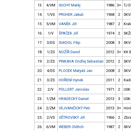
13.
4/VM
SUCHÝ Matěj
1986
3+
TJ D
14.
1/VS
PRÜHER Jakub
1968
2
SKV
15.
5/VM
VANĚK Jiří
1987
2
Kral
16.
1/V
ŠPAČEK Jiří
1974
2
SKŽ
17.
3/DS
SUKDOL Filip
2008
3
SKV
18.
1/ZS
NOŽÍŘ David
2012
3+
KK 
19.
2/ZS
PINKAVA Ondřej Sebastian
2012
2
SKV
20.
4/DS
PLOCEK Matyáš Jan
2008
2
SKV
21.
3/ZS
HOŘENÍ Hynek
2011
2
Kad
22.
2/V
POLLERT Jaroslav
1971
2
USK
23.
1/ZM
HRADECKÝ Daniel
2013
3
USK
24.
2/ZM
VEJVANČICKÝ Petr
2013
3+
Hor
25.
2/VS
VĚTROVSKÝ Jiří
1966
2
Zbra
26.
6/VM
WEBER Oldřich
1987
2
SKV