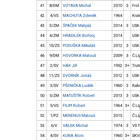
41.
8/DM
VOTAVA Michal
2010
3
Frol
42.
4/VS
MACHUTA Zdeněk
1964
Kral
43.
3/ZM
ŠPAČEK Matyáš
2014
3
USK
44.
4/ZM
HRADILEK Bořivoj
2014
USK
45.
10/ZS
PODUŠKA Mikuláš
2012
3
USK
46.
9/DM
HOVORKA Matouš
2009
3
Č.Lí
47.
2/SV
HÁK Jiří
1952
3+
Trut
48.
11/ZS
DVORNÍK Jonáš
2012
3
USK
49.
3/SV
PŠENIČKA Luděk
1960
3
Rak
50.
5/ZM
MATUŠTÍK Robert
2013
3
USK
51.
5/VS
FILIPI Robert
1964
3+
Č.Lí
52.
1/PZ
MERENUS Matouš
2015
Č.Lí
53.
6/V
VÁLEK Michal
1974
3
VS 
54.
4/SV
KUNA Alois
1960
3+
SKV