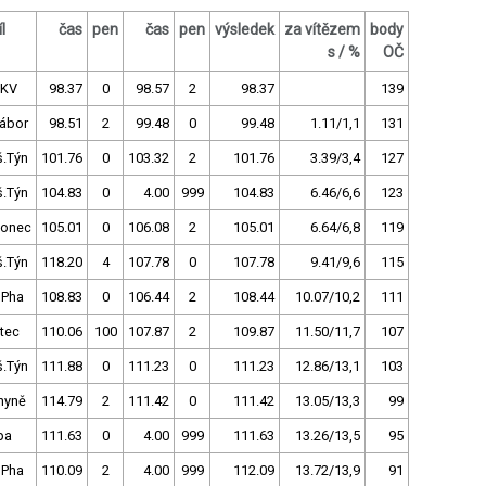
l
čas
pen
čas
pen
výsledek
za vítězem
body
s / %
OČ
.KV
98.37
0
98.57
2
98.37
139
Tábor
98.51
2
99.48
0
99.48
1.11/1,1
131
š.Týn
101.76
0
103.32
2
101.76
3.39/3,4
127
š.Týn
104.83
0
4.00
999
104.83
6.46/6,6
123
lonec
105.01
0
106.08
2
105.01
6.64/6,8
119
š.Týn
118.20
4
107.78
0
107.78
9.41/9,6
115
 Pha
108.83
0
106.44
2
108.44
10.07/10,2
111
tec
110.06
100
107.87
2
109.87
11.50/11,7
107
š.Týn
111.88
0
111.23
0
111.23
12.86/13,1
103
hyně
114.79
2
111.42
0
111.42
13.05/13,3
99
pa
111.63
0
4.00
999
111.63
13.26/13,5
95
 Pha
110.09
2
4.00
999
112.09
13.72/13,9
91