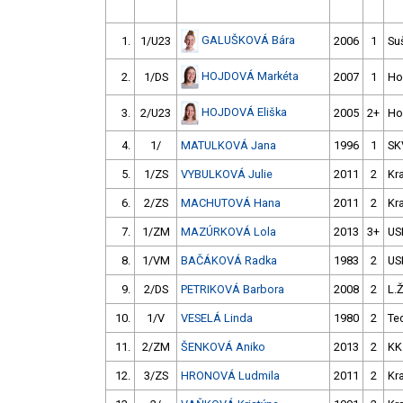
GALUŠKOVÁ Bára
1.
1/U23
2006
1
Su
HOJDOVÁ Markéta
2.
1/DS
2007
1
Ho
HOJDOVÁ Eliška
3.
2/U23
2005
2+
Ho
4.
1/
MATULKOVÁ Jana
1996
1
SK
5.
1/ZS
VYBULKOVÁ Julie
2011
2
Kr
6.
2/ZS
MACHUTOVÁ Hana
2011
2
Kr
7.
1/ZM
MAZÚRKOVÁ Lola
2013
3+
US
8.
1/VM
BAČÁKOVÁ Radka
1983
2
US
9.
2/DS
PETRIKOVÁ Barbora
2008
2
L.
10.
1/V
VESELÁ Linda
1980
2
Te
11.
2/ZM
ŠENKOVÁ Aniko
2013
2
KK
12.
3/ZS
HRONOVÁ Ludmila
2011
2
Kr