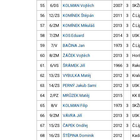
55.
6/DS
KOLMAN Vojtěch
2007
3
SKŽ
56.
12/ZS
KOMÍNEK Štěpán
2011
3
Č.Lí
57.
6/ZM
KOMÍNEK Mikuláš
2013
3
Č.Lí
58.
7/ZM
KOS Eduard
2014
3
USK
59.
7/V
BAČINA Jan
1973
3
Č.Lí
60.
8/ZM
ŽÁČEK Vojtěch
2013
3
Hor
61.
6/VS
ŠRÁMEK Jiří
1966
3
Rak
62.
13/ZS
VYBULKA Matěj
2012
3
Kral
63.
14/ZS
PERNÝ Jakub Sami
2012
3
USK
64.
2/PZ
MRŮZEK Matěj
2015
KK 
65.
8/V
KOLMAN Filip
1973
3
SKŽ
66.
9/ZM
VÁVRA Jiří
2013
3
USK
67.
15/ZS
ČAPEK Ondřej
2012
3
Č.Lí
68.
16/ZS
ŠTĚPINA Dominik
2012
Kad