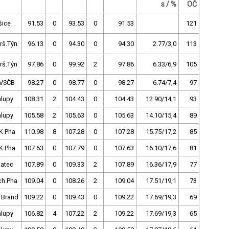
s / %
OČ
šice
91.53
0
93.53
0
91.53
121
rš.Týn
96.13
0
94.30
0
94.30
2.77/3,0
113
rš.Týn
97.86
0
99.92
2
97.86
6.33/6,9
105
VSČB
98.27
0
98.77
0
98.27
6.74/7,4
97
alupy
108.31
2
104.43
0
104.43
12.90/14,1
93
alupy
105.58
2
105.63
0
105.63
14.10/15,4
89
K Pha
110.98
8
107.28
0
107.28
15.75/17,2
85
K Pha
107.63
0
107.79
0
107.63
16.10/17,6
81
Žatec
107.89
0
109.33
2
107.89
16.36/17,9
77
ch.Pha
109.04
0
108.26
2
109.04
17.51/19,1
73
 Brand
109.22
0
109.43
0
109.22
17.69/19,3
69
alupy
106.82
4
107.22
2
109.22
17.69/19,3
65