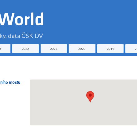
čky, data ČSK DV
3
2022
2021
2020
2019
2
ičního mostu