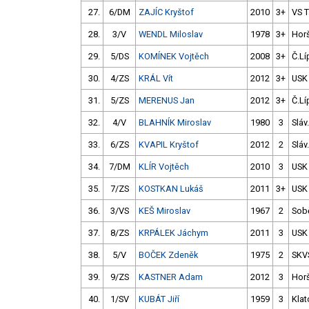
27.
6/DM
ZAJÍC Kryštof
2010
3+
VS 
28.
3/V
WENDL Miloslav
1978
3+
Hor
29.
5/DS
KOMÍNEK Vojtěch
2008
3+
Č.Lí
30.
4/ZS
KRÁL Vít
2012
3+
USK
31.
5/ZS
MERENUS Jan
2012
3+
Č.Lí
32.
4/V
BLAHNÍK Miroslav
1980
3
Sláv
33.
6/ZS
KVAPIL Kryštof
2012
2
Sláv
34.
7/DM
KLÍR Vojtěch
2010
3
USK
35.
7/ZS
KOSTKAN Lukáš
2011
3+
USK
36.
3/VS
KEŠ Miroslav
1967
2
Sob
37.
8/ZS
KRPÁLEK Jáchym
2011
3
USK
38.
5/V
BOČEK Zdeněk
1975
2
SKV
39.
9/ZS
KASTNER Adam
2012
3
Hor
40.
1/SV
KUBÁT Jiří
1959
3
Klat