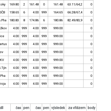
toky
169.80
2
161.48
0
161.48
63.11/64,2
0
SČB
158.65
6
4.00
999
164.65
66.28/67,4
0
h.Pha
180.83
8
174.86
6
180.86
82.49/83,9
0
ižkov
4.00
999
4.00
999
999.00
0
ice
4.00
999
4.00
999
999.00
0
ertus
4.00
999
4.00
999
999.00
0
nov
4.00
999
4.00
999
999.00
0
.KV
4.00
999
4.00
999
999.00
0
š.Týn
4.00
999
4.00
999
999.00
0
.Pha
4.00
999
4.00
999
999.00
0
roja
4.00
999
4.00
999
999.00
0
díl
čas
pen
čas
pen
výsledek
za vítězem
body