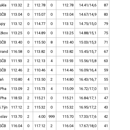
ukla
113.32
2
112.78
0
112.78
14.41/14,6
87
SČB
113.04
0
115.07
0
113.04
14.67/14,9
83
upy
113.12
0
114.77
0
113.12
14.75/15,0
79
ižkov
113.25
0
114.89
0
113.25
14.88/15,1
75
SČB
113.40
0
115.50
8
113.40
15.03/15,3
71
Brand
116.58
0
113.82
0
113.82
15.45/15,7
67
SČB
111.93
2
112.13
4
113.93
15.56/15,8
63
SČB
112.46
2
110.46
4
114.46
16.09/16,4
59
aň
110.80
4
113.50
2
114.80
16.43/16,7
55
 Pha
113.09
2
115.73
4
115.09
16.72/17,0
51
 Pha
118.53
2
115.21
0
115.21
16.84/17,1
47
š.Týn
117.12
2
115.32
0
115.32
16.95/17,2
43
slav
113.70
2
4.00
999
115.70
17.33/17,6
42
SČB
116.04
0
117.12
2
116.04
17.67/18,0
41