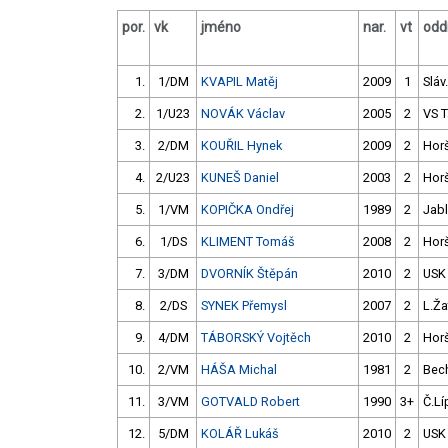
por.
vk
jméno
nar.
vt
oddí
1.
1/DM
KVAPIL Matěj
2009
1
Sláv
2.
1/U23
NOVÁK Václav
2005
2
VS 
3.
2/DM
KOUŘIL Hynek
2009
2
Hor
4.
2/U23
KUNEŠ Daniel
2003
2
Hor
5.
1/VM
KOPIČKA Ondřej
1989
2
Jab
6.
1/DS
KLIMENT Tomáš
2008
2
Hor
7.
3/DM
DVORNÍK Štěpán
2010
2
USK
8.
2/DS
SYNEK Přemysl
2007
2
L.Ža
9.
4/DM
TÁBORSKÝ Vojtěch
2010
2
Hor
10.
2/VM
HÁŠA Michal
1981
2
Bec
11.
3/VM
GOTVALD Robert
1990
3+
Č.Lí
12.
5/DM
KOLÁŘ Lukáš
2010
2
USK