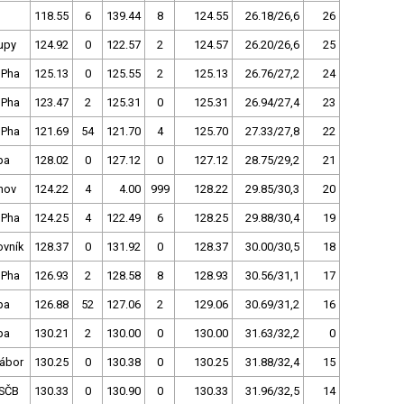
118.55
6
139.44
8
124.55
26.18/26,6
26
upy
124.92
0
122.57
2
124.57
26.20/26,6
25
 Pha
125.13
0
125.55
2
125.13
26.76/27,2
24
 Pha
123.47
2
125.31
0
125.31
26.94/27,4
23
 Pha
121.69
54
121.70
4
125.70
27.33/27,8
22
pa
128.02
0
127.12
0
127.12
28.75/29,2
21
nov
124.22
4
4.00
999
128.22
29.85/30,3
20
 Pha
124.25
4
122.49
6
128.25
29.88/30,4
19
ovník
128.37
0
131.92
0
128.37
30.00/30,5
18
 Pha
126.93
2
128.58
8
128.93
30.56/31,1
17
pa
126.88
52
127.06
2
129.06
30.69/31,2
16
pa
130.21
2
130.00
0
130.00
31.63/32,2
0
Tábor
130.25
0
130.38
0
130.25
31.88/32,4
15
SČB
130.33
0
130.90
0
130.33
31.96/32,5
14