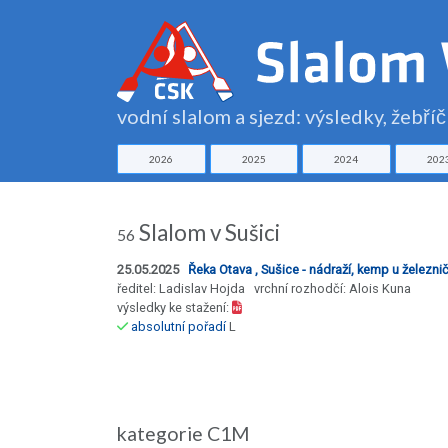
vodní slalom a sjezd: výsledky, žebří
2026
2025
2024
202
Slalom v Sušici
56
25.05.2025
Řeka Otava , Sušice - nádraží, kemp u železn
ředitel: Ladislav Hojda vrchní rozhodčí: Alois Kuna
výsledky ke stažení:
absolutní pořadí
L
kategorie C1M