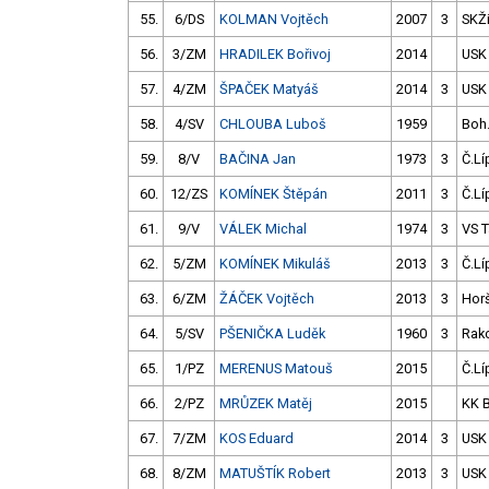
55.
6/DS
KOLMAN Vojtěch
2007
3
SKŽ
56.
3/ZM
HRADILEK Bořivoj
2014
USK
57.
4/ZM
ŠPAČEK Matyáš
2014
3
USK
58.
4/SV
CHLOUBA Luboš
1959
Boh
59.
8/V
BAČINA Jan
1973
3
Č.Lí
60.
12/ZS
KOMÍNEK Štěpán
2011
3
Č.Lí
61.
9/V
VÁLEK Michal
1974
3
VS 
62.
5/ZM
KOMÍNEK Mikuláš
2013
3
Č.Lí
63.
6/ZM
ŽÁČEK Vojtěch
2013
3
Hor
64.
5/SV
PŠENIČKA Luděk
1960
3
Rak
65.
1/PZ
MERENUS Matouš
2015
Č.Lí
66.
2/PZ
MRŮZEK Matěj
2015
KK 
67.
7/ZM
KOS Eduard
2014
3
USK
68.
8/ZM
MATUŠTÍK Robert
2013
3
USK