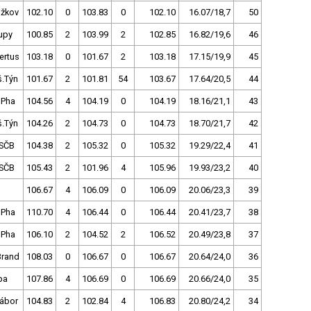
ižkov
102.10
0
103.83
0
102.10
16.07/18,7
50
upy
100.85
2
103.99
2
102.85
16.82/19,6
46
ertus
103.18
0
101.67
2
103.18
17.15/19,9
45
š.Týn
101.67
2
101.81
54
103.67
17.64/20,5
44
 Pha
104.56
4
104.19
0
104.19
18.16/21,1
43
š.Týn
104.26
2
104.73
0
104.73
18.70/21,7
42
SČB
104.38
2
105.32
0
105.32
19.29/22,4
41
SČB
105.43
2
101.96
4
105.96
19.93/23,2
40
106.67
4
106.09
0
106.09
20.06/23,3
39
 Pha
110.70
4
106.44
0
106.44
20.41/23,7
38
 Pha
106.10
2
104.52
2
106.52
20.49/23,8
37
Brand
108.03
0
106.67
0
106.67
20.64/24,0
36
pa
107.86
4
106.69
0
106.69
20.66/24,0
35
Tábor
104.83
2
102.84
4
106.83
20.80/24,2
34