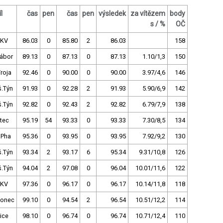
l
čas
pen
čas
pen
výsledek
za vítězem
body
s / %
OČ
.KV
86.03
0
85.80
2
86.03
158
Tábor
89.13
0
87.13
0
87.13
1.10/1,3
150
roja
92.46
0
90.00
0
90.00
3.97/4,6
146
š.Týn
91.93
0
92.28
2
91.93
5.90/6,9
142
š.Týn
92.82
0
92.43
2
92.82
6.79/7,9
138
tec
95.19
54
93.33
0
93.33
7.30/8,5
134
 Pha
95.36
0
93.95
0
93.95
7.92/9,2
130
š.Týn
93.34
2
93.17
6
95.34
9.31/10,8
126
š.Týn
94.04
2
97.08
0
96.04
10.01/11,6
122
.KV
97.36
0
96.17
0
96.17
10.14/11,8
118
lonec
99.10
0
94.54
2
96.54
10.51/12,2
114
ice
98.10
0
96.74
0
96.74
10.71/12,4
110