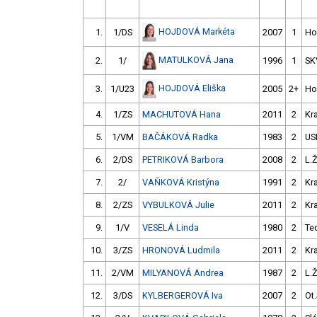
HOJDOVÁ Markéta
1.
1/DS
2007
1
Ho
MATULKOVÁ Jana
2.
1/
1996
1
SK
HOJDOVÁ Eliška
3.
1/U23
2005
2+
Ho
4.
1/ZS
MACHUTOVÁ Hana
2011
2
Kr
5.
1/VM
BAČÁKOVÁ Radka
1983
2
US
6.
2/DS
PETRIKOVÁ Barbora
2008
2
L.
7.
2/
VAŇKOVÁ Kristýna
1991
2
Kr
8.
2/ZS
VYBULKOVÁ Julie
2011
2
Kr
9.
1/V
VESELÁ Linda
1980
2
Te
10.
3/ZS
HRONOVÁ Ludmila
2011
2
Kr
11.
2/VM
MILYANOVÁ Andrea
1987
2
L.
12.
3/DS
KYLBERGEROVÁ Iva
2007
2
Ot.