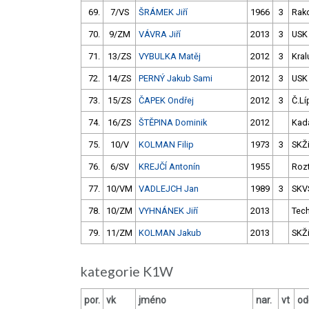
69.
7/VS
ŠRÁMEK Jiří
1966
3
Rak
70.
9/ZM
VÁVRA Jiří
2013
3
USK
71.
13/ZS
VYBULKA Matěj
2012
3
Kral
72.
14/ZS
PERNÝ Jakub Sami
2012
3
USK
73.
15/ZS
ČAPEK Ondřej
2012
3
Č.Lí
74.
16/ZS
ŠTĚPINA Dominik
2012
Kad
75.
10/V
KOLMAN Filip
1973
3
SKŽ
76.
6/SV
KREJČÍ Antonín
1955
Roz
77.
10/VM
VADLEJCH Jan
1989
3
SKV
78.
10/ZM
VYHNÁNEK Jiří
2013
Tec
79.
11/ZM
KOLMAN Jakub
2013
SKŽ
kategorie K1W
por.
vk
jméno
nar.
vt
od