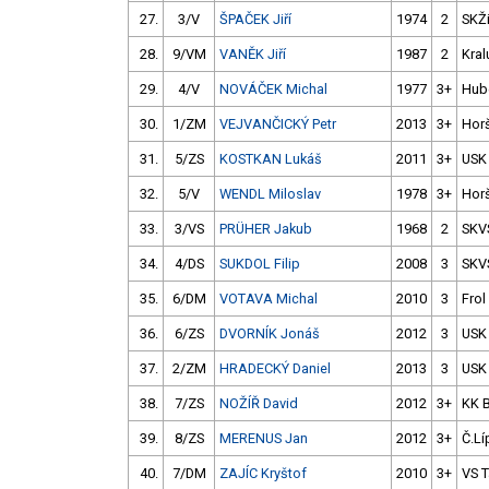
27.
3/V
ŠPAČEK Jiří
1974
2
SKŽ
28.
9/VM
VANĚK Jiří
1987
2
Kral
29.
4/V
NOVÁČEK Michal
1977
3+
Hub
30.
1/ZM
VEJVANČICKÝ Petr
2013
3+
Hor
31.
5/ZS
KOSTKAN Lukáš
2011
3+
USK
32.
5/V
WENDL Miloslav
1978
3+
Hor
33.
3/VS
PRÜHER Jakub
1968
2
SKV
34.
4/DS
SUKDOL Filip
2008
3
SKV
35.
6/DM
VOTAVA Michal
2010
3
Frol
36.
6/ZS
DVORNÍK Jonáš
2012
3
USK
37.
2/ZM
HRADECKÝ Daniel
2013
3
USK
38.
7/ZS
NOŽÍŘ David
2012
3+
KK 
39.
8/ZS
MERENUS Jan
2012
3+
Č.Lí
40.
7/DM
ZAJÍC Kryštof
2010
3+
VS 