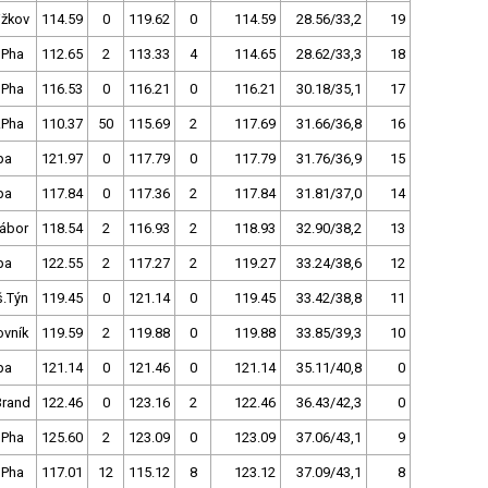
ižkov
114.59
0
119.62
0
114.59
28.56/33,2
19
 Pha
112.65
2
113.33
4
114.65
28.62/33,3
18
 Pha
116.53
0
116.21
0
116.21
30.18/35,1
17
.Pha
110.37
50
115.69
2
117.69
31.66/36,8
16
pa
121.97
0
117.79
0
117.79
31.76/36,9
15
pa
117.84
0
117.36
2
117.84
31.81/37,0
14
Tábor
118.54
2
116.93
2
118.93
32.90/38,2
13
pa
122.55
2
117.27
2
119.27
33.24/38,6
12
š.Týn
119.45
0
121.14
0
119.45
33.42/38,8
11
ovník
119.59
2
119.88
0
119.88
33.85/39,3
10
pa
121.14
0
121.46
0
121.14
35.11/40,8
0
Brand
122.46
0
123.16
2
122.46
36.43/42,3
0
 Pha
125.60
2
123.09
0
123.09
37.06/43,1
9
 Pha
117.01
12
115.12
8
123.12
37.09/43,1
8