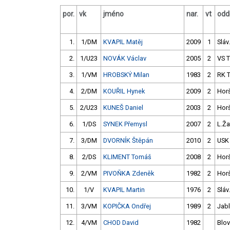
por.
vk
jméno
nar.
vt
oddí
1.
1/DM
KVAPIL Matěj
2009
1
Sláv
2.
1/U23
NOVÁK Václav
2005
2
VS 
3.
1/VM
HROBSKÝ Milan
1983
2
RK T
4.
2/DM
KOUŘIL Hynek
2009
2
Hor
5.
2/U23
KUNEŠ Daniel
2003
2
Hor
6.
1/DS
SYNEK Přemysl
2007
2
L.Ža
7.
3/DM
DVORNÍK Štěpán
2010
2
USK
8.
2/DS
KLIMENT Tomáš
2008
2
Hor
9.
2/VM
PIVOŇKA Zdeněk
1982
2
Hor
10.
1/V
KVAPIL Martin
1976
2
Sláv
11.
3/VM
KOPIČKA Ondřej
1989
2
Jab
12.
4/VM
CHOD David
1982
Blov