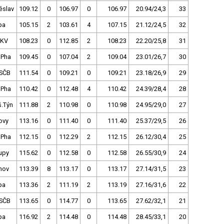
ěslav
109.12
0
106.97
0
106.97
20.94/24,3
33
pa
105.15
2
103.61
4
107.15
21.12/24,5
32
.KV
108.23
0
112.85
2
108.23
22.20/25,8
31
 Pha
109.45
0
107.04
2
109.04
23.01/26,7
30
SČB
111.54
0
109.21
0
109.21
23.18/26,9
29
 Pha
110.42
0
112.48
4
110.42
24.39/28,4
28
š.Týn
111.88
2
110.98
0
110.98
24.95/29,0
27
ovy
113.16
0
111.40
0
111.40
25.37/29,5
26
 Pha
112.15
0
112.29
2
112.15
26.12/30,4
25
upy
115.62
0
112.58
0
112.58
26.55/30,9
24
nov
113.39
8
113.17
0
113.17
27.14/31,5
23
pa
113.36
2
111.19
2
113.19
27.16/31,6
22
SČB
113.65
0
114.77
0
113.65
27.62/32,1
21
pa
116.92
2
114.48
0
114.48
28.45/33,1
20