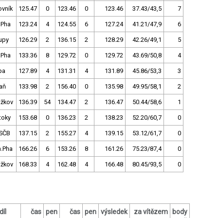
ovník
125.47
0
123.46
0
123.46
37.43/43,5
7
 Pha
123.24
4
124.55
6
127.24
41.21/47,9
6
upy
126.29
2
136.15
2
128.29
42.26/49,1
5
 Pha
133.36
8
129.72
0
129.72
43.69/50,8
4
pa
127.89
4
131.31
4
131.89
45.86/53,3
3
aň
133.98
2
156.40
0
135.98
49.95/58,1
2
ižkov
136.39
54
134.47
2
136.47
50.44/58,6
1
toky
153.68
0
136.23
2
138.23
52.20/60,7
0
SČB
137.15
2
155.27
4
139.15
53.12/61,7
0
h.Pha
166.26
6
153.26
8
161.26
75.23/87,4
0
ižkov
168.33
4
162.48
4
166.48
80.45/93,5
0
díl
čas
pen
čas
pen
výsledek
za vítězem
body