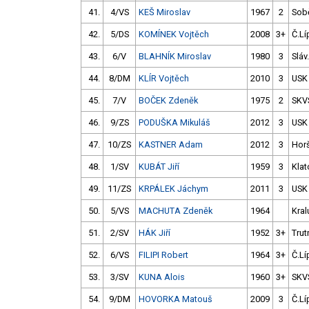
41.
4/VS
KEŠ Miroslav
1967
2
Sob
42.
5/DS
KOMÍNEK Vojtěch
2008
3+
Č.Lí
43.
6/V
BLAHNÍK Miroslav
1980
3
Sláv
44.
8/DM
KLÍR Vojtěch
2010
3
USK
45.
7/V
BOČEK Zdeněk
1975
2
SKV
46.
9/ZS
PODUŠKA Mikuláš
2012
3
USK
47.
10/ZS
KASTNER Adam
2012
3
Hor
48.
1/SV
KUBÁT Jiří
1959
3
Klat
49.
11/ZS
KRPÁLEK Jáchym
2011
3
USK
50.
5/VS
MACHUTA Zdeněk
1964
Kral
51.
2/SV
HÁK Jiří
1952
3+
Trut
52.
6/VS
FILIPI Robert
1964
3+
Č.Lí
53.
3/SV
KUNA Alois
1960
3+
SKV
54.
9/DM
HOVORKA Matouš
2009
3
Č.Lí