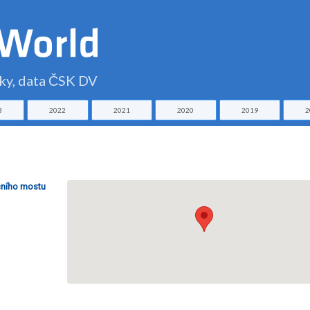
čky, data ČSK DV
3
2022
2021
2020
2019
2
ičního mostu