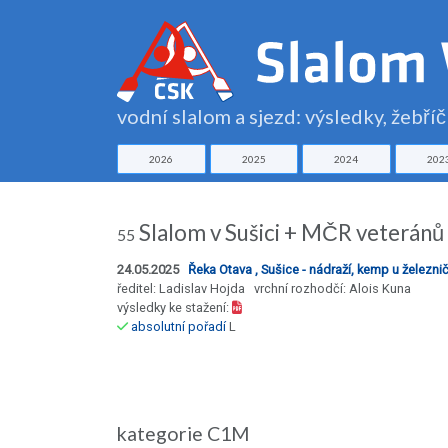
vodní slalom a sjezd: výsledky, žebří
2026
2025
2024
202
Slalom v Sušici + MČR veteránů
55
24.05.2025
Řeka Otava , Sušice - nádraží, kemp u železn
ředitel: Ladislav Hojda vrchní rozhodčí: Alois Kuna
výsledky ke stažení:
absolutní pořadí
L
kategorie C1M