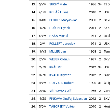
13.
5/VM
SUCHÝ Matěj
1986
3+
TJ D
14.
4/DM
KOLÁŘ Lukáš
2010
2
USK
15.
3/DS
PLOCEK Matyáš Jan
2008
2
SKV
16.
1/ZS
HOŘENÍ Hynek
2011
2
Kad
17.
6/VM
HÁŠA Michal
1981
2
Bec
18.
2/V
POLLERT Jaroslav
1971
2
USK
19.
1/VS
MILLER Jan
1968
2
Tur
20.
7/VM
WEBER Oldřich
1987
2
SKV
21.
2/ZS
KRÁL Vít
2012
3+
USK
22.
3/ZS
KVAPIL Kryštof
2012
2
Sláv
23.
8/VM
GOTVALD Robert
1990
3+
Č.Lí
24.
2/VS
VĚTROVSKÝ Jiří
1966
2
Zbra
25.
4/ZS
PINKAVA Ondřej Sebastian
2012
2
SKV
26.
5/DM
TÁBORSKÝ Vojtěch
2010
2
Hor