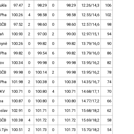
ukla
97.47
2
98.29
0
98.29
12.26/14,3
106
 Pha
100.26
4
98.58
0
98.58
12.55/14,6
102
SČB
97.52
2
98.60
0
98.60
12.57/14,6
98
aň
100.93
2
97.00
2
99.00
12.97/15,1
94
hyně
100.26
0
99.82
0
99.82
13.79/16,0
90
 Pha
99.82
0
99.54
6
99.82
13.79/16,0
86
nov
100.34
0
99.98
0
99.98
13.95/16,2
82
SČB
99.98
0
100.14
2
99.98
13.95/16,2
78
 Pha
101.98
2
100.38
0
100.38
14.35/16,7
74
.KV
100.71
0
100.80
4
100.71
14.68/17,1
70
pa
100.87
0
100.80
0
100.80
14.77/17,2
66
slav
102.91
0
101.71
0
101.71
15.68/18,2
62
SČB
103.38
4
101.72
0
101.72
15.69/18,2
58
š.Týn
100.51
2
101.73
0
101.73
15.70/18,2
54