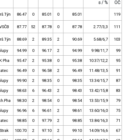
s / %
OČ
rš.Týn
86.47
0
85.01
0
85.01
119
VSČB
87.77
52
87.78
0
87.78
2.77/3,3
111
rš.Týn
88.69
2
89.35
2
90.69
5.68/6,7
103
alupy
94.99
0
96.17
2
94.99
9.98/11,7
99
K Pha
95.47
2
95.38
0
95.38
10.37/12,2
95
Žatec
96.49
0
96.58
2
96.49
11.48/13,5
91
alupy
99.90
2
98.35
0
98.35
13.34/15,7
87
alupy
98.63
6
96.43
2
98.43
13.42/15,8
83
ch.Pha
98.30
2
98.54
0
98.54
13.53/15,9
79
alupy
96.96
6
96.61
2
98.61
13.60/16,0
75
Žatec
98.85
0
97.79
2
98.85
13.84/16,3
71
Strak
100.70
2
97.10
2
99.10
14.09/16,6
67