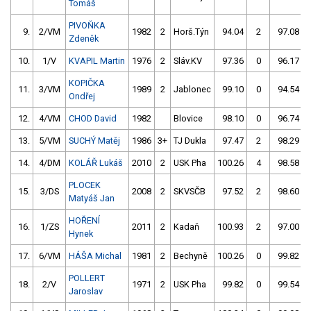
Tomáš
PIVOŇKA
9.
2/VM
1982
2
Horš.Týn
94.04
2
97.08
Zdeněk
10.
1/V
KVAPIL Martin
1976
2
Sláv.KV
97.36
0
96.17
KOPIČKA
11.
3/VM
1989
2
Jablonec
99.10
0
94.54
Ondřej
12.
4/VM
CHOD David
1982
Blovice
98.10
0
96.74
13.
5/VM
SUCHÝ Matěj
1986
3+
TJ Dukla
97.47
2
98.29
14.
4/DM
KOLÁŘ Lukáš
2010
2
USK Pha
100.26
4
98.58
PLOCEK
15.
3/DS
2008
2
SKVSČB
97.52
2
98.60
Matyáš Jan
HOŘENÍ
16.
1/ZS
2011
2
Kadaň
100.93
2
97.00
Hynek
17.
6/VM
HÁŠA Michal
1981
2
Bechyně
100.26
0
99.82
POLLERT
18.
2/V
1971
2
USK Pha
99.82
0
99.54
Jaroslav