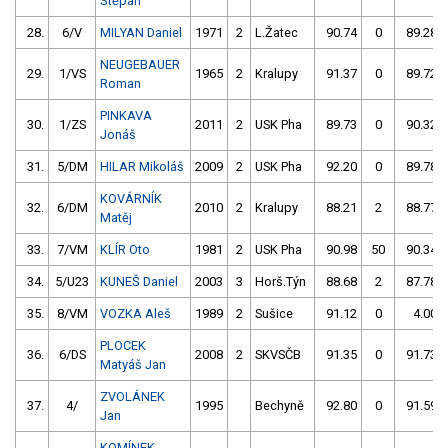
Štěpán
28.
6/V
MILYAN Daniel
1971
2
L.Žatec
90.74
0
89.28
NEUGEBAUER
29.
1/VS
1965
2
Kralupy
91.37
0
89.72
Roman
PINKAVA
30.
1/ZS
2011
2
USK Pha
89.73
0
90.32
Jonáš
31.
5/DM
HILAR Mikoláš
2009
2
USK Pha
92.20
0
89.78
KOVÁRNÍK
32.
6/DM
2010
2
Kralupy
88.21
2
88.77
Matěj
33.
7/VM
KLÍR Oto
1981
2
USK Pha
90.98
50
90.34
34.
5/U23
KUNEŠ Daniel
2003
3
Horš.Týn
88.68
2
87.78
35.
8/VM
VOZKA Aleš
1989
2
Sušice
91.12
0
4.00
PLOCEK
36.
6/DS
2008
2
SKVSČB
91.35
0
91.73
Matyáš Jan
ZVOLÁNEK
37.
4/
1995
Bechyně
92.80
0
91.59
Jan
KOMÍNEK