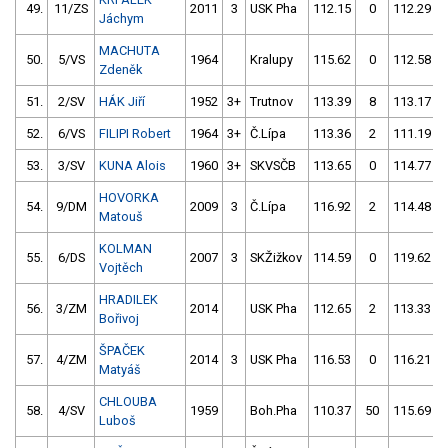
49.
11/ZS
2011
3
USK Pha
112.15
0
112.29
Jáchym
MACHUTA
50.
5/VS
1964
Kralupy
115.62
0
112.58
Zdeněk
51.
2/SV
HÁK Jiří
1952
3+
Trutnov
113.39
8
113.17
52.
6/VS
FILIPI Robert
1964
3+
Č.Lípa
113.36
2
111.19
53.
3/SV
KUNA Alois
1960
3+
SKVSČB
113.65
0
114.77
HOVORKA
54.
9/DM
2009
3
Č.Lípa
116.92
2
114.48
Matouš
KOLMAN
55.
6/DS
2007
3
SKŽižkov
114.59
0
119.62
Vojtěch
HRADILEK
56.
3/ZM
2014
USK Pha
112.65
2
113.33
Bořivoj
ŠPAČEK
57.
4/ZM
2014
3
USK Pha
116.53
0
116.21
Matyáš
CHLOUBA
58.
4/SV
1959
Boh.Pha
110.37
50
115.69
Luboš