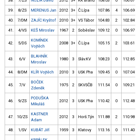
38.
7/ZS
NOŽÍŘ David
2012
3+
KK Brand
108.03
0
106.67
39.
8/ZS
MERENUS Jan
2012
3+
Č.Lípa
107.86
4
106.69
40.
7/DM
ZAJÍC Kryštof
2010
3+
VS Tábor
104.83
2
102.84
41.
4/VS
KEŠ Miroslav
1967
2
Soběslav
109.12
0
106.97
KOMÍNEK
42.
5/DS
2008
3+
Č.Lípa
105.15
2
103.61
Vojtěch
BLAHNÍK
43.
6/V
1980
3
Sláv.KV
108.23
0
112.85
Miroslav
44.
8/DM
KLÍR Vojtěch
2010
3
USK Pha
109.45
0
107.04
BOČEK
45.
7/V
1975
2
SKVSČB
111.54
0
109.21
Zdeněk
PODUŠKA
46.
9/ZS
2012
3
USK Pha
110.42
0
112.48
Mikuláš
KASTNER
47.
10/ZS
2012
3
Horš.Týn
111.88
2
110.98
Adam
48.
1/SV
KUBÁT Jiří
1959
3
Klatovy
113.16
0
111.40
KRPÁLEK