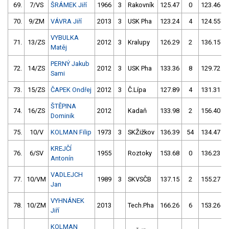
69.
7/VS
ŠRÁMEK Jiří
1966
3
Rakovník
125.47
0
123.46
70.
9/ZM
VÁVRA Jiří
2013
3
USK Pha
123.24
4
124.55
VYBULKA
71.
13/ZS
2012
3
Kralupy
126.29
2
136.15
Matěj
PERNÝ Jakub
72.
14/ZS
2012
3
USK Pha
133.36
8
129.72
Sami
73.
15/ZS
ČAPEK Ondřej
2012
3
Č.Lípa
127.89
4
131.31
ŠTĚPINA
74.
16/ZS
2012
Kadaň
133.98
2
156.40
Dominik
75.
10/V
KOLMAN Filip
1973
3
SKŽižkov
136.39
54
134.47
KREJČÍ
76.
6/SV
1955
Roztoky
153.68
0
136.23
Antonín
VADLEJCH
77.
10/VM
1989
3
SKVSČB
137.15
2
155.27
Jan
VYHNÁNEK
78.
10/ZM
2013
Tech.Pha
166.26
6
153.26
Jiří
KOLMAN