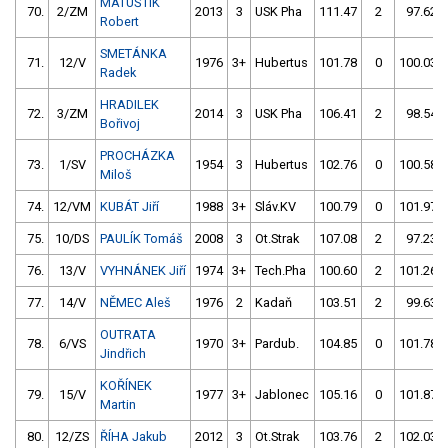
MATUŠTÍK
70.
2/ZM
2013
3
USK Pha
111.47
2
97.62
Robert
SMETÁNKA
71.
12/V
1976
3+
Hubertus
101.78
0
100.03
Radek
HRADILEK
72.
3/ZM
2014
3
USK Pha
106.41
2
98.54
Bořivoj
PROCHÁZKA
73.
1/SV
1954
3
Hubertus
102.76
0
100.58
Miloš
74.
12/VM
KUBÁT Jiří
1988
3+
Sláv.KV
100.79
0
101.97
75.
10/DS
PAULÍK Tomáš
2008
3
Ot.Strak
107.08
2
97.23
76.
13/V
VYHNÁNEK Jiří
1974
3+
Tech.Pha
100.60
2
101.26
77.
14/V
NĚMEC Aleš
1976
2
Kadaň
103.51
2
99.63
OUTRATA
78.
6/VS
1970
3+
Pardub.
104.85
0
101.78
Jindřich
KOŘÍNEK
79.
15/V
1977
3+
Jablonec
105.16
0
101.87
Martin
80.
12/ZS
ŘÍHA Jakub
2012
3
Ot.Strak
103.76
2
102.03