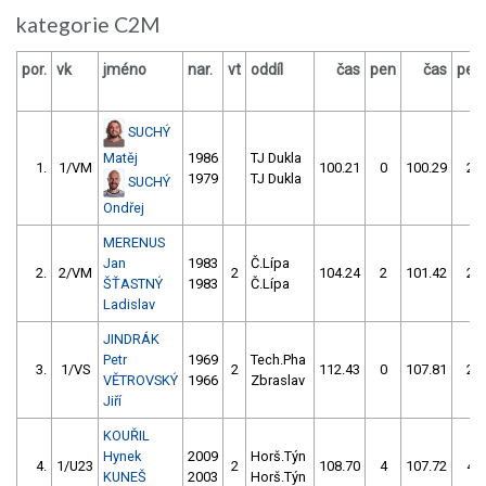
kategorie C2M
por.
vk
jméno
nar.
vt
oddíl
čas
pen
čas
pen
SUCHÝ
Matěj
1986
TJ Dukla
1.
1/VM
100.21
0
100.29
2
1979
TJ Dukla
SUCHÝ
Ondřej
MERENUS
Jan
1983
Č.Lípa
2.
2/VM
2
104.24
2
101.42
2
ŠŤASTNÝ
1983
Č.Lípa
Ladislav
JINDRÁK
Petr
1969
Tech.Pha
3.
1/VS
2
112.43
0
107.81
2
VĚTROVSKÝ
1966
Zbraslav
Jiří
KOUŘIL
Hynek
2009
Horš.Týn
4.
1/U23
2
108.70
4
107.72
4
KUNEŠ
2003
Horš.Týn