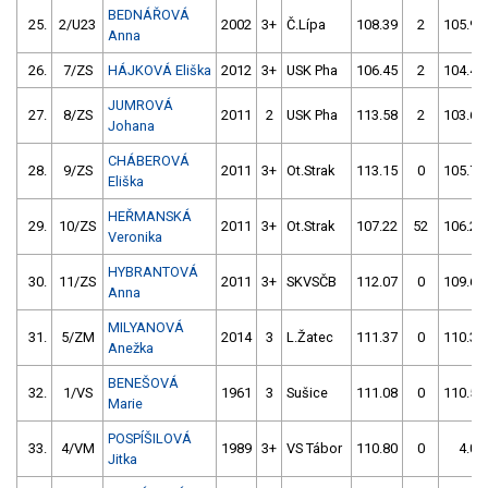
BEDNÁŘOVÁ
25.
2/U23
2002
3+
Č.Lípa
108.39
2
105.92
Anna
26.
7/ZS
HÁJKOVÁ Eliška
2012
3+
USK Pha
106.45
2
104.42
JUMROVÁ
27.
8/ZS
2011
2
USK Pha
113.58
2
103.65
Johana
CHÁBEROVÁ
28.
9/ZS
2011
3+
Ot.Strak
113.15
0
105.78
Eliška
HEŘMANSKÁ
29.
10/ZS
2011
3+
Ot.Strak
107.22
52
106.27
Veronika
HYBRANTOVÁ
30.
11/ZS
2011
3+
SKVSČB
112.07
0
109.69
Anna
MILYANOVÁ
31.
5/ZM
2014
3
L.Žatec
111.37
0
110.35
Anežka
BENEŠOVÁ
32.
1/VS
1961
3
Sušice
111.08
0
110.52
Marie
POSPÍŠILOVÁ
33.
4/VM
1989
3+
VS Tábor
110.80
0
4.00
Jitka