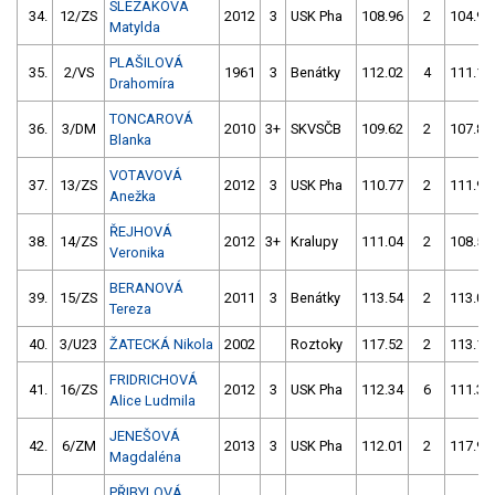
SLEZÁKOVÁ
34.
12/ZS
2012
3
USK Pha
108.96
2
104.93
Matylda
PLAŠILOVÁ
35.
2/VS
1961
3
Benátky
112.02
4
111.11
Drahomíra
TONCAROVÁ
36.
3/DM
2010
3+
SKVSČB
109.62
2
107.82
Blanka
VOTAVOVÁ
37.
13/ZS
2012
3
USK Pha
110.77
2
111.94
Anežka
ŘEJHOVÁ
38.
14/ZS
2012
3+
Kralupy
111.04
2
108.58
Veronika
BERANOVÁ
39.
15/ZS
2011
3
Benátky
113.54
2
113.08
Tereza
40.
3/U23
ŽATECKÁ Nikola
2002
Roztoky
117.52
2
113.19
FRIDRICHOVÁ
41.
16/ZS
2012
3
USK Pha
112.34
6
111.33
Alice Ludmila
JENEŠOVÁ
42.
6/ZM
2013
3
USK Pha
112.01
2
117.94
Magdaléna
PŘIBYLOVÁ