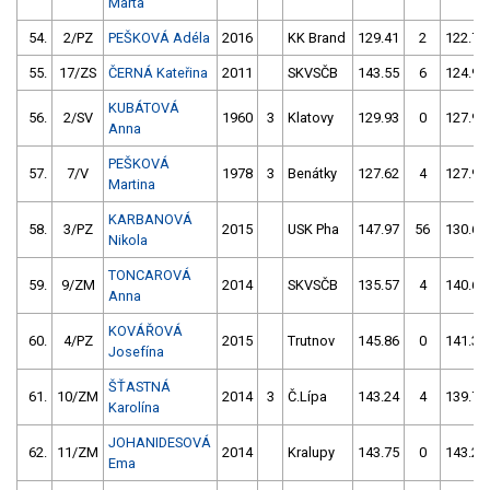
Marta
54.
2/PZ
PEŠKOVÁ Adéla
2016
KK Brand
129.41
2
122.73
55.
17/ZS
ČERNÁ Kateřina
2011
SKVSČB
143.55
6
124.95
KUBÁTOVÁ
56.
2/SV
1960
3
Klatovy
129.93
0
127.95
Anna
PEŠKOVÁ
57.
7/V
1978
3
Benátky
127.62
4
127.96
Martina
KARBANOVÁ
58.
3/PZ
2015
USK Pha
147.97
56
130.67
Nikola
TONCAROVÁ
59.
9/ZM
2014
SKVSČB
135.57
4
140.65
Anna
KOVÁŘOVÁ
60.
4/PZ
2015
Trutnov
145.86
0
141.34
Josefína
ŠŤASTNÁ
61.
10/ZM
2014
3
Č.Lípa
143.24
4
139.73
Karolína
JOHANIDESOVÁ
62.
11/ZM
2014
Kralupy
143.75
0
143.20
Ema