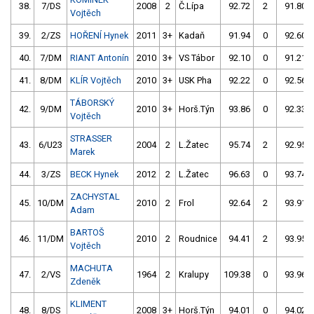
38.
7/DS
2008
2
Č.Lípa
92.72
2
91.80
Vojtěch
39.
2/ZS
HOŘENÍ Hynek
2011
3+
Kadaň
91.94
0
92.60
40.
7/DM
RIANT Antonín
2010
3+
VS Tábor
92.10
0
91.21
41.
8/DM
KLÍR Vojtěch
2010
3+
USK Pha
92.22
0
92.56
TÁBORSKÝ
42.
9/DM
2010
3+
Horš.Týn
93.86
0
92.33
Vojtěch
STRASSER
43.
6/U23
2004
2
L.Žatec
95.74
2
92.95
Marek
44.
3/ZS
BECK Hynek
2012
2
L.Žatec
96.63
0
93.74
ZACHYSTAL
45.
10/DM
2010
2
Frol
92.64
2
93.91
Adam
BARTOŠ
46.
11/DM
2010
2
Roudnice
94.41
2
93.95
Vojtěch
MACHUTA
47.
2/VS
1964
2
Kralupy
109.38
0
93.96
Zdeněk
KLIMENT
48.
8/DS
2008
3+
Horš.Týn
94.01
0
94.02