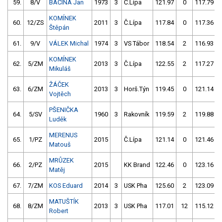
59.
8/V
BAČINA Jan
1973
3
Č.Lípa
121.97
0
117.79
KOMÍNEK
60.
12/ZS
2011
3
Č.Lípa
117.84
0
117.36
Štěpán
61.
9/V
VÁLEK Michal
1974
3
VS Tábor
118.54
2
116.93
KOMÍNEK
62.
5/ZM
2013
3
Č.Lípa
122.55
2
117.27
Mikuláš
ŽÁČEK
63.
6/ZM
2013
3
Horš.Týn
119.45
0
121.14
Vojtěch
PŠENIČKA
64.
5/SV
1960
3
Rakovník
119.59
2
119.88
Luděk
MERENUS
65.
1/PZ
2015
Č.Lípa
121.14
0
121.46
Matouš
MRŮZEK
66.
2/PZ
2015
KK Brand
122.46
0
123.16
Matěj
67.
7/ZM
KOS Eduard
2014
3
USK Pha
125.60
2
123.09
MATUŠTÍK
68.
8/ZM
2013
3
USK Pha
117.01
12
115.12
Robert