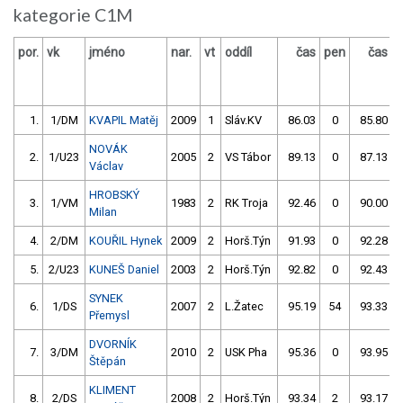
kategorie C1M
por.
vk
jméno
nar.
vt
oddíl
čas
pen
čas
p
1.
1/DM
KVAPIL Matěj
2009
1
Sláv.KV
86.03
0
85.80
NOVÁK
2.
1/U23
2005
2
VS Tábor
89.13
0
87.13
Václav
HROBSKÝ
3.
1/VM
1983
2
RK Troja
92.46
0
90.00
Milan
4.
2/DM
KOUŘIL Hynek
2009
2
Horš.Týn
91.93
0
92.28
5.
2/U23
KUNEŠ Daniel
2003
2
Horš.Týn
92.82
0
92.43
SYNEK
6.
1/DS
2007
2
L.Žatec
95.19
54
93.33
Přemysl
DVORNÍK
7.
3/DM
2010
2
USK Pha
95.36
0
93.95
Štěpán
KLIMENT
8.
2/DS
2008
2
Horš.Týn
93.34
2
93.17