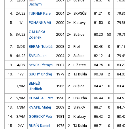
3.
2/DS
2007
2+
Sušice
78.67
0
76.66
Jáchym
4.
2/U23
TURNER Karel
2004
2+
SKVSČB
81.21
0
79.30
5.
1/
POHANKA Vít
2000
2+
Klatovy
81.50
0
79.38
GALUŠKA
6.
3/U23
2004
2+
Sušice
80.20
50
79.76
Zdeněk
7.
3/DS
BERAN Tobiáš
2008
2
Frol
82.43
0
81.16
8.
4/U23
ŠVEJD Jan
2004
2
Sušice
82.12
4
79.49
9.
4/DS
SYNEK Přemysl
2007
2
L.Žatec
84.75
0
83.23
10.
1/V
SUCHÝ Ondřej
1979
2
TJ Dukla
90.38
2
84.03
BENEŠ
11.
1/VM
1985
2
Sušice
84.47
0
83.41
Jindřich
12.
2/VM
CHMÁTAL Petr
1990
2
USK Pha
86.44
0
84.57
13.
1/DM
KVAPIL Matěj
2009
2
Sláv.KV
88.21
0
84.74
14.
3/VM
GORECKÝ Petr
1981
2
Kralupy
86.42
2
83.42
15.
2/V
RUBÍN Daniel
1975
2
TJ Dukla
88.71
0
85.42