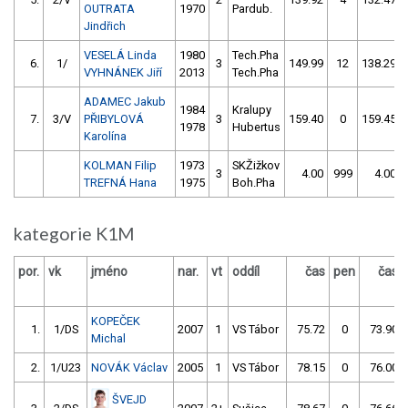
OUTRATA
1970
Pardub.
Jindřich
VESELÁ Linda
1980
Tech.Pha
6.
1/
3
149.99
12
138.29
VYHNÁNEK Jiří
2013
Tech.Pha
ADAMEC Jakub
1984
Kralupy
7.
3/V
PŘIBYLOVÁ
3
159.40
0
159.45
1978
Hubertus
Karolína
KOLMAN Filip
1973
SKŽižkov
3
4.00
999
4.00
TREFNÁ Hana
1975
Boh.Pha
kategorie K1M
por.
vk
jméno
nar.
vt
oddíl
čas
pen
čas
KOPEČEK
1.
1/DS
2007
1
VS Tábor
75.72
0
73.90
Michal
2.
1/U23
NOVÁK Václav
2005
1
VS Tábor
78.15
0
76.00
ŠVEJD