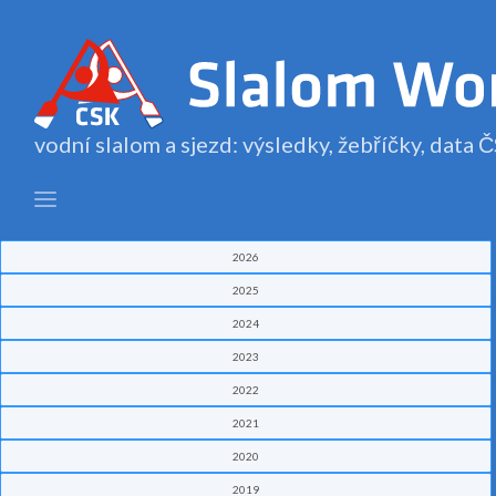
vodní slalom a sjezd: výsledky, žebříčky, data
2026
2025
2024
2023
2022
2021
2020
2019