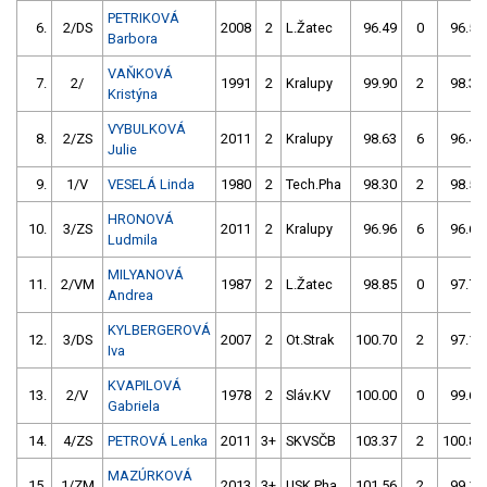
PETRIKOVÁ
6.
2/DS
2008
2
L.Žatec
96.49
0
96.58
Barbora
VAŇKOVÁ
7.
2/
1991
2
Kralupy
99.90
2
98.35
Kristýna
VYBULKOVÁ
8.
2/ZS
2011
2
Kralupy
98.63
6
96.43
Julie
9.
1/V
VESELÁ Linda
1980
2
Tech.Pha
98.30
2
98.54
HRONOVÁ
10.
3/ZS
2011
2
Kralupy
96.96
6
96.61
Ludmila
MILYANOVÁ
11.
2/VM
1987
2
L.Žatec
98.85
0
97.79
Andrea
KYLBERGEROVÁ
12.
3/DS
2007
2
Ot.Strak
100.70
2
97.10
Iva
KVAPILOVÁ
13.
2/V
1978
2
Sláv.KV
100.00
0
99.64
Gabriela
14.
4/ZS
PETROVÁ Lenka
2011
3+
SKVSČB
103.37
2
100.87
MAZÚRKOVÁ
15.
1/ZM
2013
3+
USK Pha
101.56
2
99.19