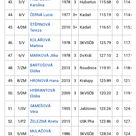
43.
3/V
1978
3
Hubertus
115.68
0
114.53
Karolína
44.
4/V
ČERNÁ Lucie
1977
3+
Kadaň
115.19
0
114.64
ŠTĚPINOVÁ
45.
4/DM
2010
3+
Kadaň
116.61
0
115.20
Tereza
KOLÁŘOVÁ
46.
5/V
1978
3
SKVSČB
125.79
0
117.14
Martina
47.
6/V
MARKOVÁ Jitka
1978
3
Dv.Král.
127.10
2
117.97
BARTOŠOVÁ
48.
7/ZM
2013
3
Roudnice
119.91
4
118.67
Eliška
49.
8/ZM
HRONOVÁ Hana
2013
3
Kralupy
125.89
0
121.75
HYBRANTOVÁ
50.
5/DM
2009
3
SKVSČB
120.20
2
119.95
Eliška
SAMEŠOVÁ
51.
1/SV
1955
3
Jablonec
123.26
0
124.40
Věra
52.
1/PZ
ŽELEZNÁ Aneta
2015
USK Pha
123.86
0
127.40
MULAČOVÁ
53.
5/VM
1986
SKVSČB
128.34
0
124.14