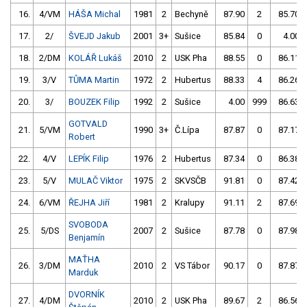
16.
4/VM
HÁŠA Michal
1981
2
Bechyně
87.90
2
85.70
17.
2/
ŠVEJD Jakub
2001
3+
Sušice
85.84
0
4.00
18.
2/DM
KOLÁŘ Lukáš
2010
2
USK Pha
88.55
0
86.11
19.
3/V
TŮMA Martin
1972
2
Hubertus
88.33
4
86.26
20.
3/
BOUZEK Filip
1992
2
Sušice
4.00
999
86.63
GOTVALD
21.
5/VM
1990
3+
Č.Lípa
87.87
0
87.17
Robert
22.
4/V
LEPÍK Filip
1976
2
Hubertus
87.34
0
86.38
23.
5/V
MULAČ Viktor
1975
2
SKVSČB
91.81
0
87.42
24.
6/VM
ŘEJHA Jiří
1981
2
Kralupy
91.11
2
87.69
SVOBODA
25.
5/DS
2007
2
Sušice
87.78
0
87.98
Benjamín
MAŤHA
26.
3/DM
2010
2
VS Tábor
90.17
0
87.87
Marduk
DVORNÍK
27.
4/DM
2010
2
USK Pha
89.67
2
86.56