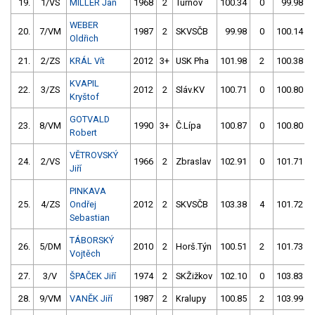
19.
1/VS
MILLER Jan
1968
2
Turnov
100.34
0
99.98
WEBER
20.
7/VM
1987
2
SKVSČB
99.98
0
100.14
Oldřich
21.
2/ZS
KRÁL Vít
2012
3+
USK Pha
101.98
2
100.38
KVAPIL
22.
3/ZS
2012
2
Sláv.KV
100.71
0
100.80
Kryštof
GOTVALD
23.
8/VM
1990
3+
Č.Lípa
100.87
0
100.80
Robert
VĚTROVSKÝ
24.
2/VS
1966
2
Zbraslav
102.91
0
101.71
Jiří
PINKAVA
25.
4/ZS
Ondřej
2012
2
SKVSČB
103.38
4
101.72
Sebastian
TÁBORSKÝ
26.
5/DM
2010
2
Horš.Týn
100.51
2
101.73
Vojtěch
27.
3/V
ŠPAČEK Jiří
1974
2
SKŽižkov
102.10
0
103.83
28.
9/VM
VANĚK Jiří
1987
2
Kralupy
100.85
2
103.99