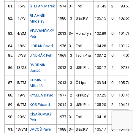
81.
16/V
ŠTEFAN Marek
1974
3+
Frol
101.45
2
98.63
BLAHNÍK
82.
17/V
1980
3
Sláv.KV
105.15
0
102.66
Miroslav
VEJVANČICKÝ
83.
4/ZM
2013
3+
Horš.Týn
102.89
0
101.78
Petr
84.
18/V
HORÁK David
1976
3+
Frol
104.28
2
103.12
85.
7/VS
JINDRÁK Petr
1969
3
Tech.Pha
103.12
0
4.00
DVORNÍK
86.
13/ZS
2012
3
USK Pha
100.17
4
97.33
Jonáš
KOMÍNEK
87.
5/ZM
2013
3
Č.Lípa
103.34
0
105.76
Mikuláš
88.
19/V
KYSELA David
1977
2
Kralupy
107.25
0
103.46
89.
6/ZM
KOS Eduard
2014
3
USK Pha
105.20
2
104.28
CÍSAŘOVSKÝ
90.
20/V
1977
3+
Frol
104.16
2
104.29
Petr
91.
13/VM
JACOŠ Pavel
1988
3+
Sláv.KV
105.17
0
104.49