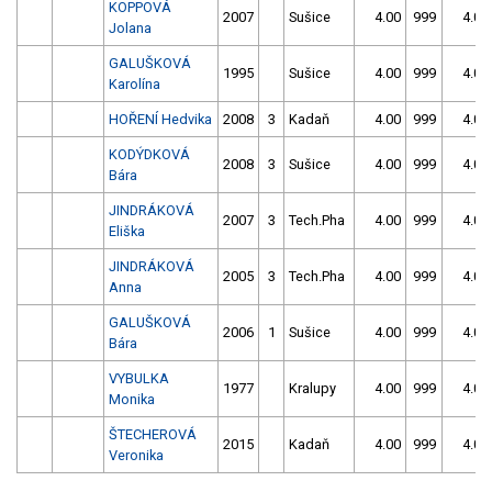
KOPPOVÁ
2007
Sušice
4.00
999
4.00
Jolana
GALUŠKOVÁ
1995
Sušice
4.00
999
4.00
Karolína
HOŘENÍ Hedvika
2008
3
Kadaň
4.00
999
4.00
KODÝDKOVÁ
2008
3
Sušice
4.00
999
4.00
Bára
JINDRÁKOVÁ
2007
3
Tech.Pha
4.00
999
4.00
Eliška
JINDRÁKOVÁ
2005
3
Tech.Pha
4.00
999
4.00
Anna
GALUŠKOVÁ
2006
1
Sušice
4.00
999
4.00
Bára
VYBULKA
1977
Kralupy
4.00
999
4.00
Monika
ŠTECHEROVÁ
2015
Kadaň
4.00
999
4.00
Veronika