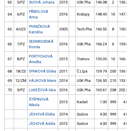
63.
5/PZ
SUCHÁ Johana
2015
USK Pha
146.08
2
156.25
PŘIBYLOVÁ
64.
6/PZ
2016
Kralupy
148.45
10
147.34
Anna
PIVNIČKOVÁ
65.
4/U23
2005
Tech.Pha
160.53
8
150.33
Karolína
SEDMIDUBSKÁ
66.
7/PZ
2016
USK Pha
166.24
6
159.63
Ronda
PORTYCHOVÁ
67.
8/PZ
2015
Trutnov
155.05
10
166.40
Anežka
68.
18/ZS
SYNKOVÁ Eliška
2011
Č.Lípa
139.79
200
136.94
69.
12/ZM
HÁJKOVÁ Marie
2014
USK Pha
136.50
210
153.94
70.
9/PZ
LUKEŠOVÁ Sára
2016
USK Pha
165.61
208
202.21
ŠTĚPINOVÁ
2015
Kadaň
1.00
999
4.00
Nikola
JÍCHOVÁ Eliška
2014
Sušice
4.00
999
4.00
JÍCHOVÁ Adéla
2013
Sušice
4.00
999
4.00