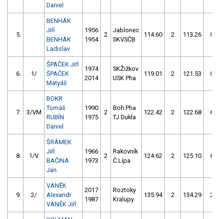
Daniel
BENHÁK
Jiří
1956
Jablonec
5.
2
114.60
2
113.26
0
BENHÁK
1954
SKVSČB
Ladislav
ŠPAČEK Jiří
1974
SKŽižkov
6.
1/
ŠPAČEK
119.01
2
121.53
0
2014
USK Pha
Matyáš
BOKR
Tomáš
1990
Boh.Pha
7.
3/VM
2
122.42
2
122.68
6
RUBÍN
1975
TJ Dukla
Daniel
ŠRÁMEK
Jiří
1966
Rakovník
8.
1/V
2
124.62
2
125.10
6
BAČINA
1973
Č.Lípa
Jan
VANĚK
2017
Roztoky
9.
2/
Alexandr
135.94
2
134.29
2
1987
Kralupy
VANĚK Jiří