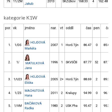
79.
11/ZM
2013
SKŽižkov
168.33
4
162.48
Jakub
kategorie K1W
por.
vk
jméno
nar.
vt
oddíl
čas
pen
čas
HOJDOVÁ
1.
1/DS
2007
1
Horš.Týn
86.47
0
85.01
Markéta
2.
1/
1996
1
SKVSČB
87.77
52
87.78
MATULKOVÁ
Jana
HOJDOVÁ
3.
1/U23
2005
2+
Horš.Týn
88.69
2
89.35
Eliška
MACHUTOVÁ
4.
1/ZS
2011
2
Kralupy
94.99
0
96.17
Hana
BAČÁKOVÁ
5.
1/VM
1983
2
USK Pha
95.47
2
95.38
Radka