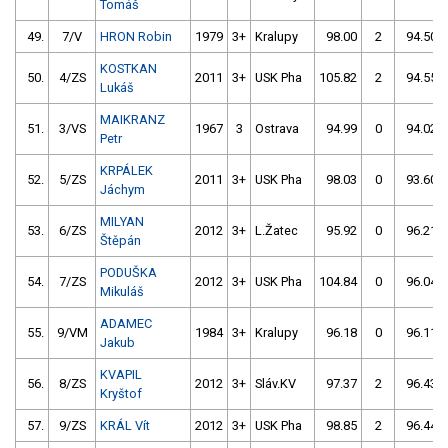
Tomáš
49.
7/V
HRON Robin
1979
3+
Kralupy
98.00
2
94.50
KOSTKAN
50.
4/ZS
2011
3+
USK Pha
105.82
2
94.55
Lukáš
MAIKRANZ
51.
3/VS
1967
3
Ostrava
94.99
0
94.02
Petr
KRPÁLEK
52.
5/ZS
2011
3+
USK Pha
98.03
0
93.60
Jáchym
MILYAN
53.
6/ZS
2012
3+
L.Žatec
95.92
0
96.21
Štěpán
PODUŠKA
54.
7/ZS
2012
3+
USK Pha
104.84
0
96.04
Mikuláš
ADAMEC
55.
9/VM
1984
3+
Kralupy
96.18
0
96.11
Jakub
KVAPIL
56.
8/ZS
2012
3+
Sláv.KV
97.37
2
96.43
Kryštof
57.
9/ZS
KRÁL Vít
2012
3+
USK Pha
98.85
2
96.44