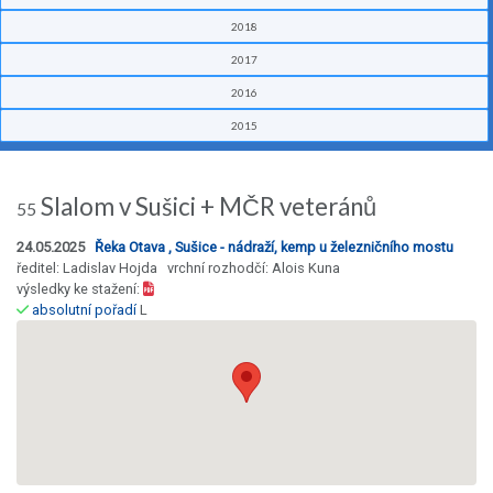
2018
2017
2016
2015
Slalom v Sušici + MČR veteránů
55
24.05.2025
Řeka Otava , Sušice - nádraží, kemp u železničního mostu
ředitel: Ladislav Hojda vrchní rozhodčí: Alois Kuna
výsledky ke stažení:
absolutní pořadí
L