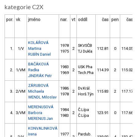
kategorie C2X
por.
vk
jméno
nar.
vt
oddíl
čas
pen
čas
KOLÁŘOVÁ
1978
SKVSČB
1.
1/V
Martina
2
112.81
0
114.05
1975
TJ Dukla
RUBÍN Daniel
BAČÁKOVÁ
1983
USK Pha
2.
1/VM
Radka
2
114.39
2
115.02
1969
Tech.Pha
JINDRÁK Petr
ZÁRUBOVÁ
1986
Dv.Král.
3.
2/VM
Michaela
2
115.83
2
117.17
1978
Horš.Týn
WENDL Miloslav
MERENUSOVÁ
1984
Č.Lípa
4.
3/VM
Barbora
2
123.91
0
117.66
1983
Č.Lípa
MERENUS Jan
KONVALINKOVÁ
Irena
1977
Pardub.
5.
2/V
2
139.92
4
132.47