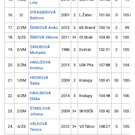
Lola
STRASSEROVÁ
16.
3/
2001
2
L.Žatec
101.60
0
105.05
Barbora
17.
2/ZM
ŠENKOVÁ Aniko
2013
2
KK Brand
100.16
2
99.78
18.
5/ZS
ŠÍMOVÁ Viktorie
2011
3+
Ot.Strak
104.43
0
103.40
ZÁRUBOVÁ
19.
3/VM
1986
2
Dv.Král.
102.31
2
105.59
Michaela
HAVLIŠOVÁ
20.
3/ZM
2013
3
USK Pha
107.88
2
104.52
Kristína
HRONOVÁ
21.
1/DM
2009
2
Kralupy
100.41
50
100.63
Šárka
HAVLÍNOVÁ
22.
4/ZM
2014
3
Kralupy
104.98
0
106.73
Eliška
ŠTINDLOVÁ
23.
2/DM
2009
3+
SKVSČB
103.42
50
103.39
Johana
VÁLKOVÁ
24.
6/ZS
2012
3+
VS Tábor
108.27
0
105.47
Tereza