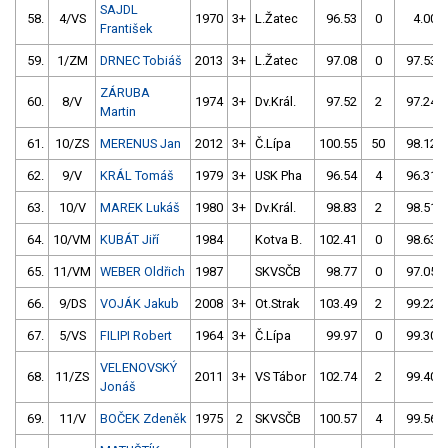
SAJDL
58.
4/VS
1970
3+
L.Žatec
96.53
0
4.00
František
59.
1/ZM
DRNEC Tobiáš
2013
3+
L.Žatec
97.08
0
97.53
ZÁRUBA
60.
8/V
1974
3+
Dv.Král.
97.52
2
97.24
Martin
61.
10/ZS
MERENUS Jan
2012
3+
Č.Lípa
100.55
50
98.12
62.
9/V
KRÁL Tomáš
1979
3+
USK Pha
96.54
4
96.31
63.
10/V
MAREK Lukáš
1980
3+
Dv.Král.
98.83
2
98.51
64.
10/VM
KUBÁT Jiří
1984
Kotva B.
102.41
0
98.63
65.
11/VM
WEBER Oldřich
1987
SKVSČB
98.77
0
97.05
66.
9/DS
VOJÁK Jakub
2008
3+
Ot.Strak
103.49
2
99.22
67.
5/VS
FILIPI Robert
1964
3+
Č.Lípa
99.97
0
99.30
VELENOVSKÝ
68.
11/ZS
2011
3+
VS Tábor
102.74
2
99.40
Jonáš
69.
11/V
BOČEK Zdeněk
1975
2
SKVSČB
100.57
4
99.56