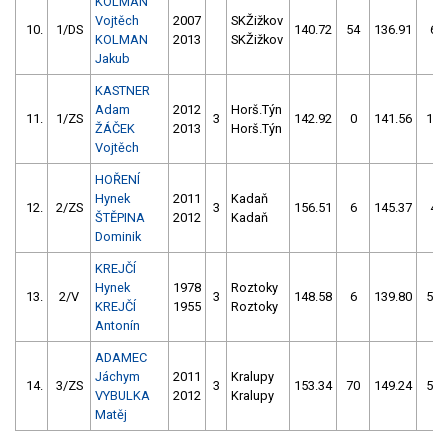
KOLMAN
Vojtěch
2007
SKŽižkov
10.
1/DS
140.72
54
136.91
6
KOLMAN
2013
SKŽižkov
Jakub
KASTNER
Adam
2012
Horš.Týn
11.
1/ZS
3
142.92
0
141.56
14
ŽÁČEK
2013
Horš.Týn
Vojtěch
HOŘENÍ
Hynek
2011
Kadaň
12.
2/ZS
3
156.51
6
145.37
4
ŠTĚPINA
2012
Kadaň
Dominik
KREJČÍ
Hynek
1978
Roztoky
13.
2/V
3
148.58
6
139.80
54
KREJČÍ
1955
Roztoky
Antonín
ADAMEC
Jáchym
2011
Kralupy
14.
3/ZS
3
153.34
70
149.24
58
VYBULKA
2012
Kralupy
Matěj