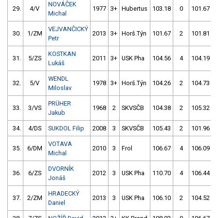
NOVÁČEK
29.
4/V
1977
3+
Hubertus
103.18
0
101.67
Michal
VEJVANČICKÝ
30.
1/ZM
2013
3+
Horš.Týn
101.67
2
101.81
Petr
KOSTKAN
31.
5/ZS
2011
3+
USK Pha
104.56
4
104.19
Lukáš
WENDL
32.
5/V
1978
3+
Horš.Týn
104.26
2
104.73
Miloslav
PRÜHER
33.
3/VS
1968
2
SKVSČB
104.38
2
105.32
Jakub
34.
4/DS
SUKDOL Filip
2008
3
SKVSČB
105.43
2
101.96
VOTAVA
35.
6/DM
2010
3
Frol
106.67
4
106.09
Michal
DVORNÍK
36.
6/ZS
2012
3
USK Pha
110.70
4
106.44
Jonáš
HRADECKÝ
37.
2/ZM
2013
3
USK Pha
106.10
2
104.52
Daniel