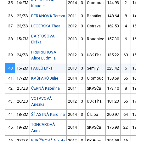
35.
14/ZM
2014
3
Olomouc
144.93
2
146.
Klaudie
36.
22/ZS
BERANOVÁ Tereza
2011
3
Benátky
148.64
8
144.
37.
23/ZS
LEGERSKÁ Thea
2012
3
Ostrava
162.53
4
151.
BARTOŠOVÁ
38.
15/ZM
2013
3
Roudnice
157.30
6
162.
Eliška
FRIDRICHOVÁ
39.
24/ZS
2012
3
USK Pha
135.22
60
156.
Alice Ludmila
40.
16/ZM
PAULŮ Erika
2013
3
Semily
223.42
6
157.
41.
17/ZM
KAŠPARŮ Julie
2014
3
Olomouc
158.69
56
161.
42.
25/ZS
ČERNÁ Kateřina
2011
SKVSČB
173.10
8
190.
VOTAVOVÁ
43.
26/ZS
2012
3
USK Pha
181.23
56
176.
Anežka
44.
18/ZM
ŠŤASTNÁ Karolína
2014
3
Č.Lípa
200.97
64
178.
TONCAROVÁ
45.
19/ZM
2014
SKVSČB
175.93
22
195.
Anna
46.
27/ZS
KUBÍČKOVÁ Nikola
2012
3
KK Brno
191.59
16
1.