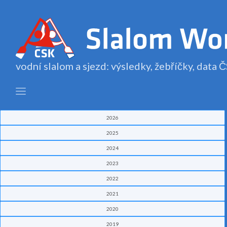
vodní slalom a sjezd: výsledky, žebříčky, data
2026
2025
2024
2023
2022
2021
2020
2019