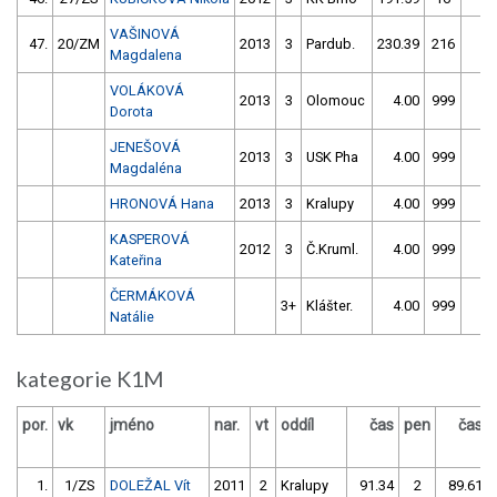
VAŠINOVÁ
47.
20/ZM
2013
3
Pardub.
230.39
216
1.
Magdalena
VOLÁKOVÁ
2013
3
Olomouc
4.00
999
4.
Dorota
JENEŠOVÁ
2013
3
USK Pha
4.00
999
4.
Magdaléna
HRONOVÁ Hana
2013
3
Kralupy
4.00
999
4.
KASPEROVÁ
2012
3
Č.Kruml.
4.00
999
4.
Kateřina
ČERMÁKOVÁ
3+
Klášter.
4.00
999
4.
Natálie
kategorie K1M
por.
vk
jméno
nar.
vt
oddíl
čas
pen
čas
1.
1/ZS
DOLEŽAL Vít
2011
2
Kralupy
91.34
2
89.61