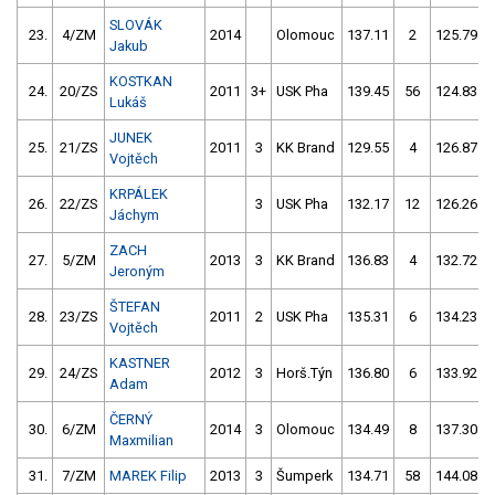
SLOVÁK
23.
4/ZM
2014
Olomouc
137.11
2
125.79
Jakub
KOSTKAN
24.
20/ZS
2011
3+
USK Pha
139.45
56
124.83
Lukáš
JUNEK
25.
21/ZS
2011
3
KK Brand
129.55
4
126.87
Vojtěch
KRPÁLEK
26.
22/ZS
3
USK Pha
132.17
12
126.26
Jáchym
ZACH
27.
5/ZM
2013
3
KK Brand
136.83
4
132.72
Jeroným
ŠTEFAN
28.
23/ZS
2011
2
USK Pha
135.31
6
134.23
Vojtěch
KASTNER
29.
24/ZS
2012
3
Horš.Týn
136.80
6
133.92
Adam
ČERNÝ
30.
6/ZM
2014
3
Olomouc
134.49
8
137.30
Maxmilian
31.
7/ZM
MAREK Filip
2013
3
Šumperk
134.71
58
144.08