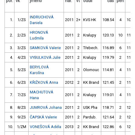
por.
vk
jméno
nar.
vt
oddíl
čas
pen
č
INDRUCHOVÁ
1.
1/ZS
2011
2+
KVS HK
108.54
4
108.
Daniela
HRONOVÁ
2.
2/ZS
2011
2
Kralupy
120.13
10
116.
Ludmila
3.
3/ZS
SAMKOVÁ Valerie
2011
2
Třebech.
116.89
6
114.
4.
4/ZS
VYBULKOVÁ Julie
2011
2
Kralupy
119.79
2
114.
BERYLOVÁ
5.
5/ZS
2011
2
Olomouc
114.81
4
118.
Karolína
6.
6/ZS
KŘIŽKOVÁ Anna
2012
2
KK Brand
121.45
2
116.
MACHUTOVÁ
7.
7/ZS
2011
2
Kralupy
119.01
4
114.
Hana
8.
8/ZS
JUMROVÁ Johana
2011
2
USK Pha
118.71
2
121.
9.
9/ZS
ČAPSKÁ Valerie
2011
2
Pardub.
121.64
2
126.
10.
1/ZM
VONEŠOVÁ Adéla
2013
2
KK Brand
122.86
6
120.