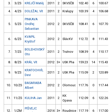
3.
3/ZS
KREJČÍ Matěj
2011
2
SKVSČB
102.40
6
100.67
4.
4/ZS
DOLEŽAL Vít
2011
2
Kralupy
103.39
4
106.68
PINKAVA
5.
5/ZS
Ondřej
2012
2
SKVSČB
108.41
6
107.70
Sebastian
KVAPIL
6.
6/ZS
2012
2
Sláv.KV
112.72
8
111.43
Kryštof
BOLEHOVSKÝ
7.
7/ZS
2011
2
Trutnov
108.39
4
110.17
Oto
8.
8/ZS
KRÁL Vít
2012
3+
USK Pha
159.23
14
115.43
KRATOCHVÍL
9.
9/ZS
2011
2
USK Pha
115.09
2
120.89
Devi
BASARABA
10.
10/ZS
2012
2
Olomouc
117.76
0
117.44
Albert
KK
11.
11/ZS
KULIHA Jan
2011
2
112.09
6
122.26
Opava
PIŠVEJC
12.
1/ZM
2014
3+
Roudnice
117.19
6
117.00