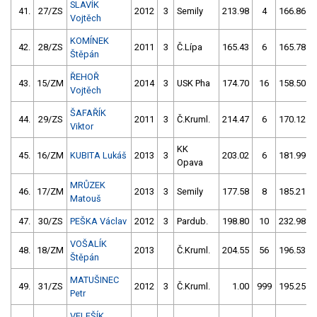
SLAVÍK
41.
27/ZS
2012
3
Semily
213.98
4
166.86
Vojtěch
KOMÍNEK
42.
28/ZS
2011
3
Č.Lípa
165.43
6
165.78
Štěpán
ŘEHOŘ
43.
15/ZM
2014
3
USK Pha
174.70
16
158.50
Vojtěch
ŠAFAŘÍK
44.
29/ZS
2011
3
Č.Kruml.
214.47
6
170.12
Viktor
KK
45.
16/ZM
KUBITA Lukáš
2013
3
203.02
6
181.99
Opava
MRŮZEK
46.
17/ZM
2013
3
Semily
177.58
8
185.21
Matouš
47.
30/ZS
PEŠKA Václav
2012
3
Pardub.
198.80
10
232.98
VOŠALÍK
48.
18/ZM
2013
Č.Kruml.
204.55
56
196.53
Štěpán
MATUŠINEC
49.
31/ZS
2012
3
Č.Kruml.
1.00
999
195.25
Petr
VELEŠÍK