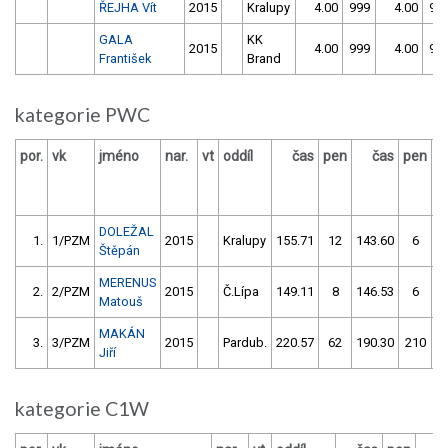
ŘEJHA Vít
2015
Kralupy
4.00
999
4.00
99
GALA
KK
2015
4.00
999
4.00
99
František
Brand
kategorie PWC
por.
vk
jméno
nar.
vt
oddíl
čas
pen
čas
pen
v
DOLEŽAL
1.
1/PZM
2015
Kralupy
155.71
12
143.60
6
Štěpán
MERENUS
2.
2/PZM
2015
Č.Lípa
149.11
8
146.53
6
Matouš
MAKÁN
3.
3/PZM
2015
Pardub.
220.57
62
190.30
210
Jiří
kategorie C1W