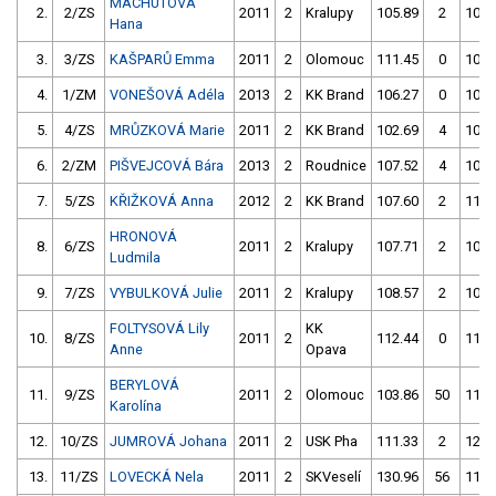
MACHUTOVÁ
2.
2/ZS
2011
2
Kralupy
105.89
2
104.
Hana
3.
3/ZS
KAŠPARŮ Emma
2011
2
Olomouc
111.45
0
103.
4.
1/ZM
VONEŠOVÁ Adéla
2013
2
KK Brand
106.27
0
109.
5.
4/ZS
MRŮZKOVÁ Marie
2011
2
KK Brand
102.69
4
101.
6.
2/ZM
PIŠVEJCOVÁ Bára
2013
2
Roudnice
107.52
4
105.
7.
5/ZS
KŘIŽKOVÁ Anna
2012
2
KK Brand
107.60
2
111.
HRONOVÁ
8.
6/ZS
2011
2
Kralupy
107.71
2
105.
Ludmila
9.
7/ZS
VYBULKOVÁ Julie
2011
2
Kralupy
108.57
2
108.
FOLTYSOVÁ Lily
KK
10.
8/ZS
2011
2
112.44
0
113.
Anne
Opava
BERYLOVÁ
11.
9/ZS
2011
2
Olomouc
103.86
50
110.
Karolína
12.
10/ZS
JUMROVÁ Johana
2011
2
USK Pha
111.33
2
126.
13.
11/ZS
LOVECKÁ Nela
2011
2
SKVeselí
130.96
56
110.