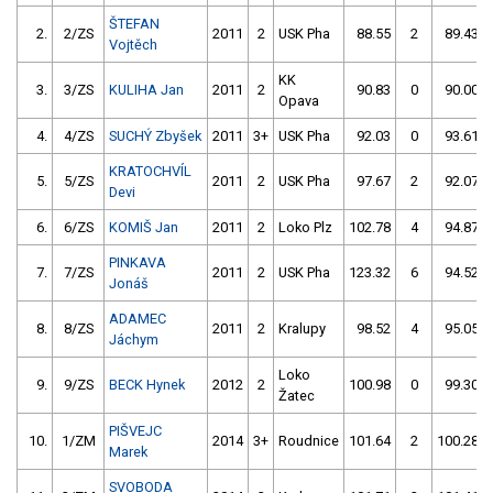
ŠTEFAN
2.
2/ZS
2011
2
USK Pha
88.55
2
89.43
Vojtěch
KK
3.
3/ZS
KULIHA Jan
2011
2
90.83
0
90.00
Opava
4.
4/ZS
SUCHÝ Zbyšek
2011
3+
USK Pha
92.03
0
93.61
KRATOCHVÍL
5.
5/ZS
2011
2
USK Pha
97.67
2
92.07
Devi
6.
6/ZS
KOMIŠ Jan
2011
2
Loko Plz
102.78
4
94.87
PINKAVA
7.
7/ZS
2011
2
USK Pha
123.32
6
94.52
Jonáš
ADAMEC
8.
8/ZS
2011
2
Kralupy
98.52
4
95.05
Jáchym
Loko
9.
9/ZS
BECK Hynek
2012
2
100.98
0
99.30
Žatec
PIŠVEJC
10.
1/ZM
2014
3+
Roudnice
101.64
2
100.28
Marek
SVOBODA