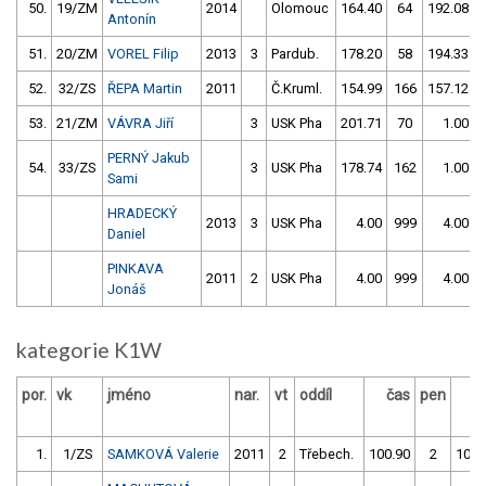
50.
19/ZM
2014
Olomouc
164.40
64
192.08
Antonín
51.
20/ZM
VOREL Filip
2013
3
Pardub.
178.20
58
194.33
52.
32/ZS
ŘEPA Martin
2011
Č.Kruml.
154.99
166
157.12
53.
21/ZM
VÁVRA Jiří
3
USK Pha
201.71
70
1.00
PERNÝ Jakub
54.
33/ZS
3
USK Pha
178.74
162
1.00
Sami
HRADECKÝ
2013
3
USK Pha
4.00
999
4.00
Daniel
PINKAVA
2011
2
USK Pha
4.00
999
4.00
Jonáš
kategorie K1W
por.
vk
jméno
nar.
vt
oddíl
čas
pen
č
1.
1/ZS
SAMKOVÁ Valerie
2011
2
Třebech.
100.90
2
101.