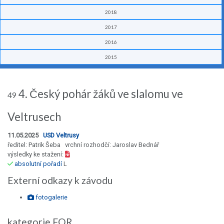
2018
2017
2016
2015
4. Český pohár žáků ve slalomu ve
49
Veltrusech
11.05.2025
USD Veltrusy
ředitel: Patrik Šeba vrchní rozhodčí: Jaroslav Bednář
výsledky ke stažení:
absolutní pořadí
L
Externí odkazy k závodu
fotogalerie
kategorie FOR