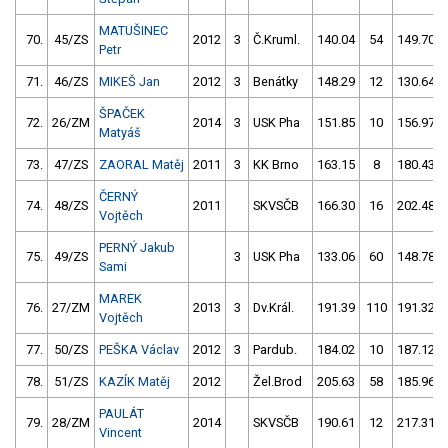
MATUŠINEC
70.
45/ZS
2012
3
Č.Kruml.
140.04
54
149.70
Petr
71.
46/ZS
MIKEŠ Jan
2012
3
Benátky
148.29
12
130.64
ŠPAČEK
72.
26/ZM
2014
3
USK Pha
151.85
10
156.97
Matyáš
73.
47/ZS
ZAORAL Matěj
2011
3
KK Brno
163.15
8
180.43
ČERNÝ
74.
48/ZS
2011
SKVSČB
166.30
16
202.48
Vojtěch
PERNÝ Jakub
75.
49/ZS
3
USK Pha
133.06
60
148.78
Sami
MAREK
76.
27/ZM
2013
3
Dv.Král.
191.39
110
191.32
Vojtěch
77.
50/ZS
PEŠKA Václav
2012
3
Pardub.
184.02
10
187.12
78.
51/ZS
KAZÍK Matěj
2012
Žel.Brod
205.63
58
185.96
PAULÁT
79.
28/ZM
2014
SKVSČB
190.61
12
217.31
Vincent