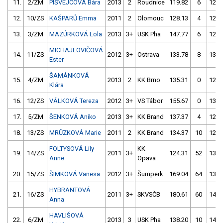
11.
2/ZM
PIŠVEJCOVÁ Bára
2013
2
Roudnice
119.82
6
124.
12.
10/ZS
KAŠPARŮ Emma
2011
2
Olomouc
128.13
4
122.
13.
3/ZM
MAZÚRKOVÁ Lola
2013
3+
USK Pha
147.77
6
128.
MICHAJLOVIČOVÁ
14.
11/ZS
2012
3+
Ostrava
133.78
8
130.
Ester
ŠAMÁNKOVÁ
15.
4/ZM
2013
2
KK Brno
135.31
0
129.
Klára
16.
12/ZS
VÁLKOVÁ Tereza
2012
3+
VS Tábor
155.67
0
131.
17.
5/ZM
ŠENKOVÁ Aniko
2013
3+
KK Brand
137.37
4
129.
18.
13/ZS
MRŮZKOVÁ Marie
2011
2
KK Brand
134.37
10
126.
FOLTYSOVÁ Lily
KK
19.
14/ZS
2011
3+
124.31
52
133.
Anne
Opava
20.
15/ZS
ŠIMKOVÁ Vanesa
2012
3+
Šumperk
169.04
64
134.
HYBRANTOVÁ
21.
16/ZS
2011
3+
SKVSČB
180.61
60
141.
Anna
HAVLIŠOVÁ
22.
6/ZM
2013
3
USK Pha
138.20
10
146.