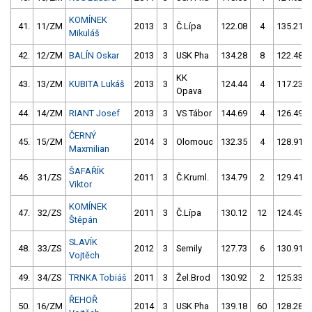
KOMÍNEK
41.
11/ZM
2013
3
Č.Lípa
122.08
4
135.21
Mikuláš
42.
12/ZM
BALÍN Oskar
2013
3
USK Pha
134.28
8
122.48
KK
43.
13/ZM
KUBITA Lukáš
2013
3
124.44
4
117.23
Opava
44.
14/ZM
RIANT Josef
2013
3
VS Tábor
144.69
4
126.49
ČERNÝ
45.
15/ZM
2014
3
Olomouc
132.35
4
128.91
Maxmilian
ŠAFAŘÍK
46.
31/ZS
2011
3
Č.Kruml.
134.79
2
129.41
Viktor
KOMÍNEK
47.
32/ZS
2011
3
Č.Lípa
130.12
12
124.49
Štěpán
SLAVÍK
48.
33/ZS
2012
3
Semily
127.73
6
130.91
Vojtěch
49.
34/ZS
TRNKA Tobiáš
2011
3
Žel.Brod
130.92
2
125.33
ŘEHOŘ
50.
16/ZM
2014
3
USK Pha
139.18
60
128.28