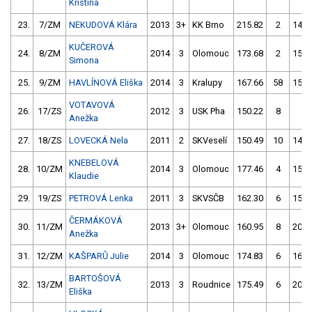
Kristína
23.
7/ZM
NEKUDOVÁ Klára
2013
3+
KK Brno
215.82
2
147.
KUČEROVÁ
24.
8/ZM
2014
3
Olomouc
173.68
2
150.
Simona
25.
9/ZM
HAVLÍNOVÁ Eliška
2014
3
Kralupy
167.66
58
153.
VOTAVOVÁ
26.
17/ZS
2012
3
USK Pha
150.22
8
1.
Anežka
27.
18/ZS
LOVECKÁ Nela
2011
2
SKVeselí
150.49
10
148.
KNEBELOVÁ
28.
10/ZM
2014
3
Olomouc
177.46
4
158.
Klaudie
29.
19/ZS
PETROVÁ Lenka
2011
3
SKVSČB
162.30
6
158.
ČERMÁKOVÁ
30.
11/ZM
2013
3+
Olomouc
160.95
8
207.
Anežka
31.
12/ZM
KAŠPARŮ Julie
2014
3
Olomouc
174.83
6
165.
BARTOŠOVÁ
32.
13/ZM
2013
3
Roudnice
175.49
6
206.
Eliška