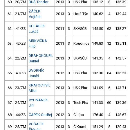
60.
20/ZM
BUŠ Teodor
2013
3
USK Pha
135.12
8
136.39
ŽÁČEK
61.
21/ZM
2013
3
Horš.Týn
140.62
4
139.44
Vojtěch
CHLÁDEK
62.
41/ZS
2011
3
SKVSČB
145.50
62
138.27
Lukáš
MRKVIČKA
63.
42/ZS
2011
3
Roudnice
149.83
12
135.11
Filip
DRAHOKOUPIL
64.
22/ZM
2013
3
SKVSČB
141.35
4
142.57
Daniel
DVORNÍK
65.
43/ZS
2012
3
USK Pha
132.30
64
136.23
Jonáš
KRATOCHVÍL
66.
23/ZM
2013
3
USK Pha
141.09
6
143.71
Mika
VYHNÁNEK
67.
24/ZM
2013
3
Tech.Pha
141.33
60
139.36
Jiří
68.
44/ZS
ČAPEK Ondřej
2012
3
Č.Lípa
176.40
4
148.67
VOŠALÍK
69.
25/ZM
2013
3
Č.Kruml.
151.29
8
120.43
Štěpán