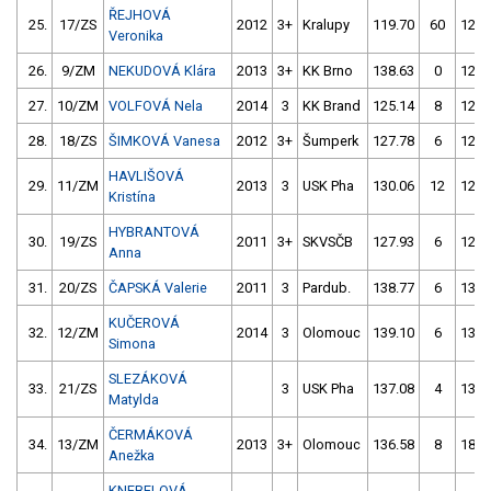
ŘEJHOVÁ
25.
17/ZS
2012
3+
Kralupy
119.70
60
122.
Veronika
26.
9/ZM
NEKUDOVÁ Klára
2013
3+
KK Brno
138.63
0
125.
27.
10/ZM
VOLFOVÁ Nela
2014
3
KK Brand
125.14
8
120.
28.
18/ZS
ŠIMKOVÁ Vanesa
2012
3+
Šumperk
127.78
6
124.
HAVLIŠOVÁ
29.
11/ZM
2013
3
USK Pha
130.06
12
123.
Kristína
HYBRANTOVÁ
30.
19/ZS
2011
3+
SKVSČB
127.93
6
123.
Anna
31.
20/ZS
ČAPSKÁ Valerie
2011
3
Pardub.
138.77
6
133.
KUČEROVÁ
32.
12/ZM
2014
3
Olomouc
139.10
6
134.
Simona
SLEZÁKOVÁ
33.
21/ZS
3
USK Pha
137.08
4
132.
Matylda
ČERMÁKOVÁ
34.
13/ZM
2013
3+
Olomouc
136.58
8
187.
Anežka
KNEBELOVÁ