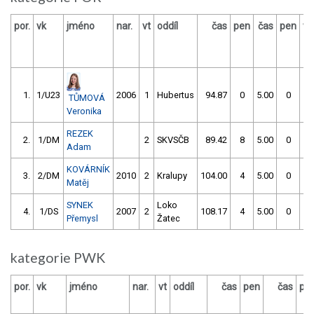
por.
vk
jméno
nar.
vt
oddíl
čas
pen
čas
pen
vý
1.
1/U23
2006
1
Hubertus
94.87
0
5.00
0
TŮMOVÁ
Veronika
REZEK
2.
1/DM
2
SKVSČB
89.42
8
5.00
0
Adam
KOVÁRNÍK
3.
2/DM
2010
2
Kralupy
104.00
4
5.00
0
Matěj
SYNEK
Loko
4.
1/DS
2007
2
108.17
4
5.00
0
Přemysl
Žatec
kategorie PWK
por.
vk
jméno
nar.
vt
oddíl
čas
pen
čas
pe