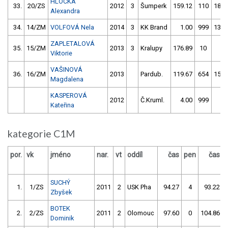
HLOCKÁ
33.
20/ZS
2012
3
Šumperk
159.12
110
181.
Alexandra
34.
14/ZM
VOLFOVÁ Nela
2014
3
KK Brand
1.00
999
132.
ZAPLETALOVÁ
35.
15/ZM
2013
3
Kralupy
176.89
10
1.
Viktorie
VAŠINOVÁ
36.
16/ZM
2013
Pardub.
119.67
654
154.
Magdalena
KASPEROVÁ
2012
Č.Kruml.
4.00
999
4.
Kateřina
kategorie C1M
por.
vk
jméno
nar.
vt
oddíl
čas
pen
čas
SUCHÝ
1.
1/ZS
2011
2
USK Pha
94.27
4
93.22
Zbyšek
BOTEK
2.
2/ZS
2011
2
Olomouc
97.60
0
104.86
Dominik