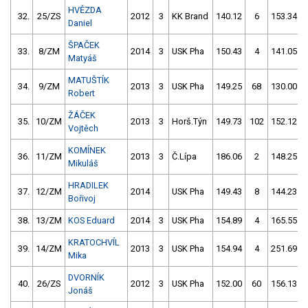
HVĚZDA
32.
25/ZS
2012
3
KK Brand
140.12
6
153.34
Daniel
ŠPAČEK
33.
8/ZM
2014
3
USK Pha
150.43
4
141.05
Matyáš
MATUŠTÍK
34.
9/ZM
2013
3
USK Pha
149.25
68
130.00
Robert
ŽÁČEK
35.
10/ZM
2013
3
Horš.Týn
149.73
102
152.12
Vojtěch
KOMÍNEK
36.
11/ZM
2013
3
Č.Lípa
186.06
2
148.25
Mikuláš
HRADILEK
37.
12/ZM
2014
USK Pha
149.43
8
144.23
Bořivoj
38.
13/ZM
KOS Eduard
2014
3
USK Pha
154.89
4
165.55
KRATOCHVÍL
39.
14/ZM
2013
3
USK Pha
154.94
4
251.69
Mika
DVORNÍK
40.
26/ZS
2012
3
USK Pha
152.00
60
156.13
Jonáš