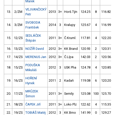
Marek
VEJVANČICKÝ
13.
2/ZM
2013
3+
Horš.Týn
124.25
8
116.82
Petr
SVOBODA
14.
3/ZM
2014
3
Kralupy
125.67
4
116.99
František
SEDLÁČEK
15.
12/ZS
2011
3+
Č.Kruml.
117.81
4
122.20
Štěpán
16.
13/ZS
NOŽÍŘ David
2012
3+
KK Brand
120.93
2
120.31
17.
14/ZS
MERENUS Jan
2012
3+
Č.Lípa
142.03
2
120.56
PODUŠKA
18.
15/ZS
2012
3
USK Pha
124.78
4
120.85
Mikuláš
HOŘENÍ
19.
16/ZS
2011
2
Kadaň
119.08
6
120.20
Hynek
MRŮZEK
20.
17/ZS
2011
3+
Semily
125.08
100
125.70
Šimon
21.
18/ZS
ČAPEK Jiří
2011
3+
Loko Plz
122.62
4
115.35
22.
19/ZS
TOBIÁŠ Matěj
2012
3
KK Brno
141.99
0
129.27