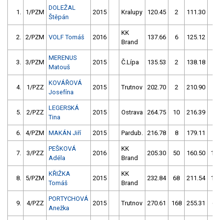
DOLEŽAL
1.
1/PZM
2015
Kralupy
120.45
2
111.30
2
Štěpán
KK
2.
2/PZM
VOLF Tomáš
2016
137.66
6
125.12
4
Brand
MERENUS
3.
3/PZM
2015
Č.Lípa
135.53
2
138.18
4
Matouš
KOVÁŘOVÁ
4.
1/PZZ
2015
Trutnov
202.70
2
210.90
14
Josefína
LEGERSKÁ
5.
2/PZZ
2015
Ostrava
264.75
10
216.39
8
Tina
6.
4/PZM
MAKÁN Jiří
2015
Pardub.
216.78
8
179.11
56
PEŠKOVÁ
KK
7.
3/PZZ
2016
205.30
50
160.50
10
Adéla
Brand
KŘIŽKA
KK
8.
5/PZM
2015
232.84
68
211.54
11
Tomáš
Brand
PORTYCHOVÁ
9.
4/PZZ
2015
Trutnov
270.61
168
255.31
64
Anežka