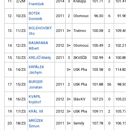
11.
2/ZM
2014
3
Kralupy
101.71
2
101.41
František
BOTEK
12.
10/ZS
2011
2
Olomouc
96.30
6
91.98
Dominik
BOLEHOVSKÝ
13.
11/ZS
2011
3+
Trutnov
100.38
2
109.46
Oto
BASARABA
14.
12/ZS
2012
3+
Olomouc
100.49
2
102.21
Albert
15.
13/ZS
KREJČÍ Matěj
2011
3
SKVSČB
102.99
4
100.88
KRPÁLEK
16.
14/ZS
3+
USK Pha
103.58
0
114.82
Jáchym
BURGER
17.
15/ZS
2011
2
USK Pha
101.88
56
98.36
Jonatan
KVAPIL
18.
16/ZS
2012
3+
Sláv.KV
107.25
0
105.23
Kryštof
19.
17/ZS
KRÁL Vít
2012
3+
USK Pha
109.11
2
105.77
MRŮZEK
20.
18/ZS
2011
3+
Semily
107.78
0
106.15
Šimon