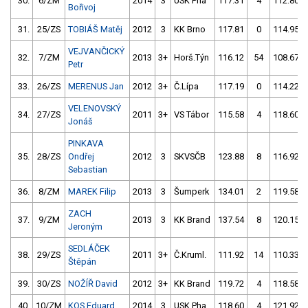
30.
6/ZM
2014
3
USK Pha
117.31
4
112.80
Bořivoj
31.
25/ZS
TOBIÁŠ Matěj
2012
3
KK Brno
117.81
0
114.95
VEJVANČICKÝ
32.
7/ZM
2013
3+
Horš.Týn
116.12
54
108.67
Petr
33.
26/ZS
MERENUS Jan
2012
3+
Č.Lípa
117.19
0
114.22
VELENOVSKÝ
34.
27/ZS
2011
3+
VS Tábor
115.58
4
118.60
Jonáš
PINKAVA
35.
28/ZS
Ondřej
2012
3
SKVSČB
123.88
8
116.92
Sebastian
36.
8/ZM
MAREK Filip
2013
3
Šumperk
134.01
2
119.58
ZACH
37.
9/ZM
2013
3
KK Brand
137.54
8
120.15
Jeroným
SEDLÁČEK
38.
29/ZS
2011
3+
Č.Kruml.
111.92
14
110.33
Štěpán
39.
30/ZS
NOŽÍŘ David
2012
3+
KK Brand
119.72
4
118.58
40.
10/ZM
KOS Eduard
2014
3
USK Pha
118.60
4
121.92