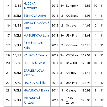
HLOCKÁ
14.
12/ZS
2012
3+
Šumperk
116.85
10
114.
Alexandra
15.
3/ZM
ŠENKOVÁ Aniko
2013
2
KK Brand
113.98
4
112.
MICHAJLOVIČOVÁ
16.
13/ZS
2012
2
Ostrava
114.62
6
114.
Ester
17.
4/ZM
MAZÚRKOVÁ Lola
2013
3+
USK Pha
113.68
4
116.
ŠAMÁNKOVÁ
17.
5/ZM
2013
2
KK Brno
124.28
0
117.
Klára
19.
14/ZS
VÁLKOVÁ Tereza
2012
3+
VS Tábor
119.51
2
115.
20.
15/ZS
PETROVÁ Lenka
2011
3+
SKVSČB
120.84
10
116.
ZAPLETALOVÁ
21.
6/ZM
2013
3+
Kralupy
131.48
8
115.
Viktorie
22.
16/ZS
HÁJKOVÁ Eliška
2012
3+
USK Pha
122.98
2
120.
23.
7/ZM
HAVLÍNOVÁ Eliška
2014
3
Kralupy
136.98
8
116.
MILYANOVÁ
Loko
24.
8/ZM
2014
3
128.06
4
121.
Anežka
Žatec