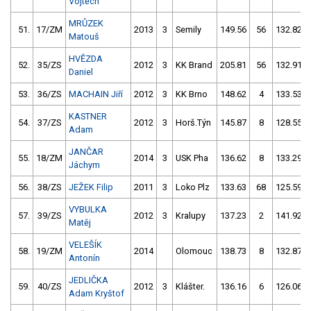
Vojtěch
MRŮZEK
51.
17/ZM
2013
3
Semily
149.56
56
132.82
Matouš
HVĚZDA
52.
35/ZS
2012
3
KK Brand
205.81
56
132.91
Daniel
53.
36/ZS
MACHAIN Jiří
2012
3
KK Brno
148.62
4
133.53
KASTNER
54.
37/ZS
2012
3
Horš.Týn
145.87
8
128.55
Adam
JANČAR
55.
18/ZM
2014
3
USK Pha
136.62
8
133.29
Jáchym
56.
38/ZS
JEŽEK Filip
2011
3
Loko Plz
133.63
68
125.59
VYBULKA
57.
39/ZS
2012
3
Kralupy
137.23
2
141.92
Matěj
VELEŠÍK
58.
19/ZM
2014
Olomouc
138.73
8
132.87
Antonín
JEDLIČKA
59.
40/ZS
2012
3
Klášter.
136.16
6
126.06
Adam Kryštof