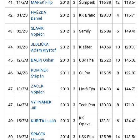
41.
11/ZM
MAREK Filip
2013
3
Šumperk
116.39
12
118.54
HVĚZDA
42.
31/ZS
2012
3
KK Brand
128.33
4
116.71
Daniel
SLAVÍK
43.
32/ZS
2012
3
Semily
125.88
6
149.46
Vojtěch
JEDLIČKA
44.
33/ZS
2012
3
Klášter.
140.69
10
128.37
Adam Kryštof
45.
12/ZM
BALÍN Oskar
2013
3
USK Pha
125.20
10
146.02
KOMÍNEK
46.
34/ZS
2011
3
Č.Lípa
135.35
8
122.87
Štěpán
ŽÁČEK
47.
13/ZM
2013
3
Horš.Týn
134.33
4
144.73
Vojtěch
VYHNÁNEK
47.
14/ZM
2013
3
Tech.Pha
130.33
8
171.01
Jiří
KK
49.
15/ZM
KUBITA Lukáš
2013
3
133.31
6
134.43
Opava
ŠPAČEK
50.
16/ZM
2014
3
USK Pha
125.98
14
143.54
Matyáš