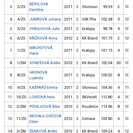
BERYLOVÁ
3.
3/ZS
2011
2
Olomouc
99.39
2
105.
Karolína
4.
4/ZS
JUMROVÁ Johana
2011
2
USK Pha
102.38
0
120.
5.
5/ZS
VYBULKOVÁ Julie
2011
2
Kralupy
98.78
4
101.
6.
6/ZS
KŘIŽKOVÁ Anna
2012
2
KK Brand
101.75
2
127.
MACHUTOVÁ
7.
7/ZS
2011
2
Kralupy
101.15
4
100.
Hana
8.
1/ZM
VONEŠOVÁ Adéla
2013
2
KK Brand
102.04
50
103.
HRONOVÁ
9.
8/ZS
2011
2
Kralupy
100.32
8
101.
Ludmila
10.
9/ZS
KAŠPARŮ Emma
2011
2
Olomouc
104.36
4
115.
11.
10/ZS
LOVECKÁ Nela
2011
2
SKVeselí
112.80
4
105.
12.
2/ZM
PIŠVEJCOVÁ Bára
2013
2
Roudnice
113.96
8
103.
MICHAJLOVIČOVÁ
13.
11/ZS
2012
2
Ostrava
103.80
6
105.
Ester
14.
3/ZM
ŠENKOVÁ Aniko
2013
2
KK Brand
109.24
4
123.