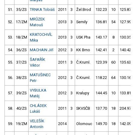
51.
35/ZS
TRNKA Tobiáš
2011
3
Žel.Brod
132.23
10
125.87
MRŮZEK
52.
17/ZM
2013
3
Semily
136.81
54
127.99
Matouš
KRATOCHVÍL
53.
18/ZM
2013
3
USK Pha
143.17
8
130.35
Mika
54.
36/ZS
MACHAIN Jiří
2012
3
KK Brno
142.41
2
140.42
ŠAFAŘÍK
55.
37/ZS
2011
3
Č.Kruml.
123.39
60
135.63
Viktor
MATUŠINEC
56.
38/ZS
2012
3
Č.Kruml.
118.22
64
130.16
Petr
VYBULKA
57.
39/ZS
2012
3
Kralupy
144.45
10
133.81
Matěj
CHLÁDEK
58.
40/ZS
2011
3
SKVSČB
137.70
18
204.97
Lukáš
VELEŠÍK
59.
19/ZM
2014
Olomouc
149.70
18
142.09
Antonín