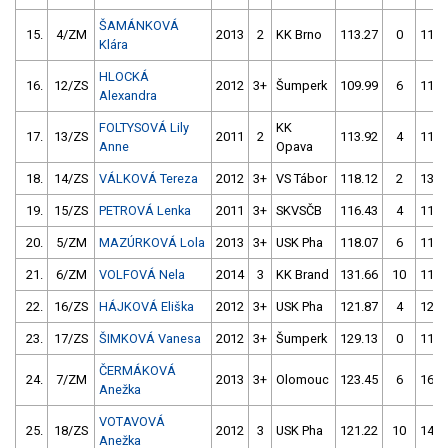
ŠAMÁNKOVÁ
15.
4/ZM
2013
2
KK Brno
113.27
0
116.
Klára
HLOCKÁ
16.
12/ZS
2012
3+
Šumperk
109.99
6
117.
Alexandra
FOLTYSOVÁ Lily
KK
17.
13/ZS
2011
2
113.92
4
112.
Anne
Opava
18.
14/ZS
VÁLKOVÁ Tereza
2012
3+
VS Tábor
118.12
2
133.
19.
15/ZS
PETROVÁ Lenka
2011
3+
SKVSČB
116.43
4
118.
20.
5/ZM
MAZÚRKOVÁ Lola
2013
3+
USK Pha
118.07
6
115.
21.
6/ZM
VOLFOVÁ Nela
2014
3
KK Brand
131.66
10
115.
22.
16/ZS
HÁJKOVÁ Eliška
2012
3+
USK Pha
121.87
4
122.
23.
17/ZS
ŠIMKOVÁ Vanesa
2012
3+
Šumperk
129.13
0
118.
ČERMÁKOVÁ
24.
7/ZM
2013
3+
Olomouc
123.45
6
162.
Anežka
VOTAVOVÁ
25.
18/ZS
2012
3
USK Pha
121.22
10
145.
Anežka