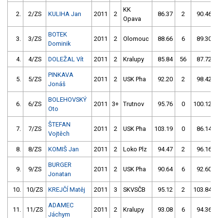
KK
2.
2/ZS
KULIHA Jan
2011
2
86.37
2
90.46
Opava
BOTEK
3.
3/ZS
2011
2
Olomouc
88.66
6
89.30
Dominik
4.
4/ZS
DOLEŽAL Vít
2011
2
Kralupy
85.84
56
87.72
PINKAVA
5.
5/ZS
2011
2
USK Pha
92.20
2
98.42
Jonáš
BOLEHOVSKÝ
6.
6/ZS
2011
3+
Trutnov
95.76
0
100.12
Oto
ŠTEFAN
7.
7/ZS
2011
2
USK Pha
103.19
0
86.14
Vojtěch
8.
8/ZS
KOMIŠ Jan
2011
2
Loko Plz
94.47
2
96.16
BURGER
9.
9/ZS
2011
2
USK Pha
90.64
6
92.60
Jonatan
10.
10/ZS
KREJČÍ Matěj
2011
3
SKVSČB
95.12
2
103.84
ADAMEC
11.
11/ZS
2011
2
Kralupy
93.08
6
94.36
Jáchym