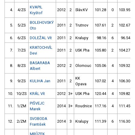
KVAPIL
4.
4/ZS
2012
2
Sláv.KV
101.28
0
103.95
Kryštof
BOLEHOVSKÝ
5.
5/ZS
2011
2
Trutnov
107.61
2
102.67
Oto
6.
6/ZS
DOLEŽAL Vít
2011
2
Kralupy
98.16
6
96.54
KRATOCHVÍL
7.
7/ZS
2011
2
USK Pha
105.80
2
104.27
Devi
BASARABA
8.
8/ZS
2012
2
Olomouc
105.06
4
109.32
Albert
KK
9.
9/ZS
KULIHA Jan
2011
2
107.02
4
106.30
Opava
10.
10/ZS
KRÁL Vít
2012
3+
USK Pha
120.44
4
109.82
PIŠVEJC
11.
1/ZM
2014
3+
Roudnice
117.16
4
111.45
Marek
SVOBODA
12.
2/ZM
2014
3
Kralupy
111.39
6
116.30
František
MRŮZEK