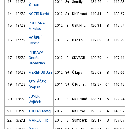
13.
11/ZS
2011
3+
Semily
131.56
4
119.23
Šimon
14.
12/ZS
NOŽÍŘ David
2012
3+
KK Brand
119.31
2
122.67
PODUŠKA
15.
13/ZS
2012
3
USK Pha
120.31
8
115.74
Mikuláš
HOŘENÍ
16.
14/ZS
2011
2
Kadaň
119.08
8
118.73
Hynek
PINKAVA
17.
15/ZS
Ondřej
2012
2
SKVSČB
120.79
4
107.11
Sebastian
18.
16/ZS
MERENUS Jan
2012
3+
Č.Lípa
125.08
8
115.66
SEDLÁČEK
19.
17/ZS
2011
3+
Č.Kruml.
112.87
64
116.18
Štěpán
JUNEK
20.
18/ZS
2011
3
KK Brand
133.51
6
122.24
Vojtěch
21.
19/ZS
TOBIÁŠ Matěj
2012
3
KK Brno
125.57
4
145.97
22.
3/ZM
MAREK Filip
2013
3
Šumperk
123.17
8
137.07