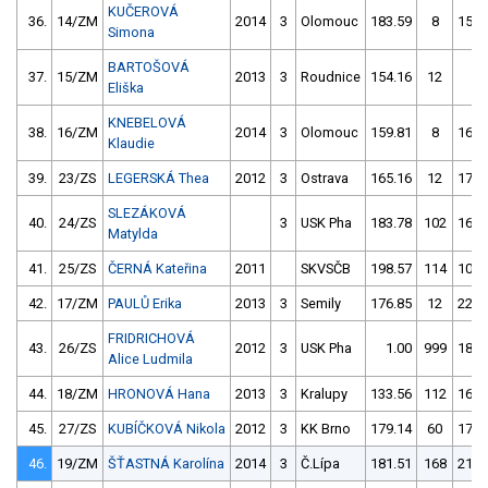
KUČEROVÁ
36.
14/ZM
2014
3
Olomouc
183.59
8
150.
Simona
BARTOŠOVÁ
37.
15/ZM
2013
3
Roudnice
154.16
12
1.
Eliška
KNEBELOVÁ
38.
16/ZM
2014
3
Olomouc
159.81
8
165.
Klaudie
39.
23/ZS
LEGERSKÁ Thea
2012
3
Ostrava
165.16
12
179.
SLEZÁKOVÁ
40.
24/ZS
3
USK Pha
183.78
102
166.
Matylda
41.
25/ZS
ČERNÁ Kateřina
2011
SKVSČB
198.57
114
106.
42.
17/ZM
PAULŮ Erika
2013
3
Semily
176.85
12
223.
FRIDRICHOVÁ
43.
26/ZS
2012
3
USK Pha
1.00
999
180.
Alice Ludmila
44.
18/ZM
HRONOVÁ Hana
2013
3
Kralupy
133.56
112
167.
45.
27/ZS
KUBÍČKOVÁ Nikola
2012
3
KK Brno
179.14
60
171.
46.
19/ZM
ŠŤASTNÁ Karolína
2014
3
Č.Lípa
181.51
168
219.