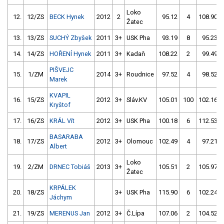
Loko
12.
12/ZS
BECK Hynek
2012
2
95.12
4
108.90
Žatec
13.
13/ZS
SUCHÝ Zbyšek
2011
3+
USK Pha
93.19
8
95.23
14.
14/ZS
HOŘENÍ Hynek
2011
3+
Kadaň
108.22
2
99.49
PIŠVEJC
15.
1/ZM
2014
3+
Roudnice
97.52
4
98.52
Marek
KVAPIL
16.
15/ZS
2012
3+
Sláv.KV
105.01
100
102.16
Kryštof
17.
16/ZS
KRÁL Vít
2012
3+
USK Pha
100.18
6
112.53
BASARABA
18.
17/ZS
2012
3+
Olomouc
102.49
4
97.21
Albert
Loko
19.
2/ZM
DRNEC Tobiáš
2013
3+
105.51
2
105.97
Žatec
KRPÁLEK
20.
18/ZS
3+
USK Pha
115.90
6
102.24
Jáchym
21.
19/ZS
MERENUS Jan
2012
3+
Č.Lípa
107.06
2
104.52