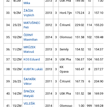
32.
8/ZM
2013
3
USK Pha
149.56
10
1.00
Mika
ŽÁČEK
33.
9/ZM
2013
3
Horš.Týn
175.24
2
157.10
Vojtěch
MATUŠINEC
34.
25/ZS
2012
3
Č.Kruml.
229.02
114
155.20
Petr
ČERNÝ
35.
10/ZM
2014
3
Olomouc
151.58
102
159.48
Maxmilian
MRŮZEK
36.
11/ZM
2013
3
Semily
154.52
10
154.37
Matouš
37.
12/ZM
KOS Eduard
2014
3
USK Pha
156.37
104
165.57
KK
38.
13/ZM
KUBITA Lukáš
2013
3
165.47
8
237.27
Opava
ŠAFAŘÍK
39.
26/ZS
2011
3
Č.Kruml.
167.73
6
204.90
Viktor
ŠPAČEK
40.
14/ZM
2014
3
USK Pha
151.52
58
169.39
Matyáš
VELEŠÍK
41.
15/ZM
2014
Olomouc
1.00
999
169.28