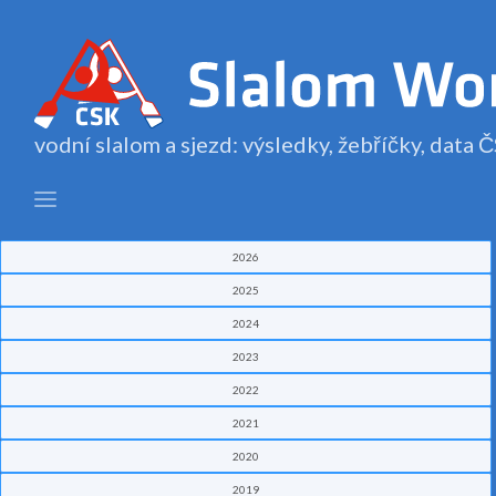
vodní slalom a sjezd: výsledky, žebříčky, data
2026
2025
2024
2023
2022
2021
2020
2019