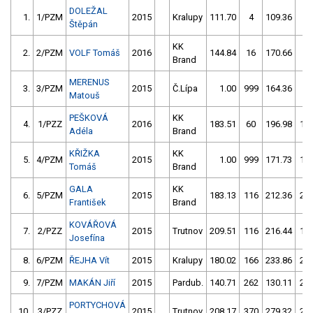
DOLEŽAL
1.
1/PZM
2015
Kralupy
111.70
4
109.36
6
Štěpán
KK
2.
2/PZM
VOLF Tomáš
2016
144.84
16
170.66
8
Brand
MERENUS
3.
3/PZM
2015
Č.Lípa
1.00
999
164.36
4
Matouš
PEŠKOVÁ
KK
4.
1/PZZ
2016
183.51
60
196.98
10
Adéla
Brand
KŘIŽKA
KK
5.
4/PZM
2015
1.00
999
171.73
10
Tomáš
Brand
GALA
KK
6.
5/PZM
2015
183.13
116
212.36
20
František
Brand
KOVÁŘOVÁ
7.
2/PZZ
2015
Trutnov
209.51
116
216.44
11
Josefína
8.
6/PZM
ŘEJHA Vít
2015
Kralupy
180.02
166
233.86
20
9.
7/PZM
MAKÁN Jiří
2015
Pardub.
140.71
262
130.11
26
PORTYCHOVÁ
10.
3/PZZ
2015
Trutnov
208.17
370
279.32
22