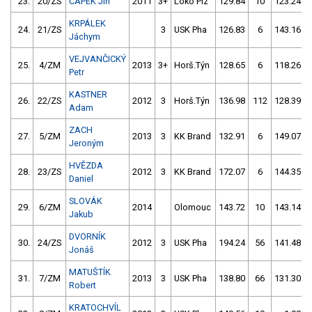
23.
20/ZS
ČAPEK Jiří
2011
3+
Loko Plz
129.84
10
123.24
KRPÁLEK
24.
21/ZS
3
USK Pha
126.83
6
143.16
Jáchym
VEJVANČICKÝ
25.
4/ZM
2013
3+
Horš.Týn
128.65
6
118.26
Petr
KASTNER
26.
22/ZS
2012
3
Horš.Týn
136.98
112
128.39
Adam
ZACH
27.
5/ZM
2013
3
KK Brand
132.91
6
149.07
Jeroným
HVĚZDA
28.
23/ZS
2012
3
KK Brand
172.07
6
144.35
Daniel
SLOVÁK
29.
6/ZM
2014
Olomouc
143.72
10
143.14
Jakub
DVORNÍK
30.
24/ZS
2012
3
USK Pha
194.24
56
141.48
Jonáš
MATUŠTÍK
31.
7/ZM
2013
3
USK Pha
138.80
66
131.30
Robert
KRATOCHVÍL