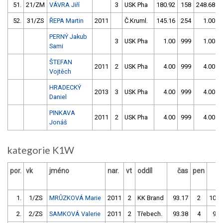
51.
21/ZM
VÁVRA Jiří
3
USK Pha
180.92
158
248.68
52.
31/ZS
ŘEPA Martin
2011
Č.Kruml.
145.16
254
1.00
PERNÝ Jakub
3
USK Pha
1.00
999
1.00
Sami
ŠTEFAN
2011
2
USK Pha
4.00
999
4.00
Vojtěch
HRADECKÝ
2013
3
USK Pha
4.00
999
4.00
Daniel
PINKAVA
2011
2
USK Pha
4.00
999
4.00
Jonáš
kategorie K1W
por.
vk
jméno
nar.
vt
oddíl
čas
pen
č
1.
1/ZS
MRŮZKOVÁ Marie
2011
2
KK Brand
93.17
2
103.
2.
2/ZS
SAMKOVÁ Valerie
2011
2
Třebech.
93.38
4
97.