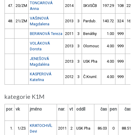
TONCAROVÁ
47.
20/ZM
2014
SKVSČB
197.29
108
225.
Anna
VAŠINOVÁ
48.
21/ZM
2013
3
Pardub.
140.72
324
167.
Magdalena
BERANOVÁ Tereza
2011
3
Benátky
1.00
999
1.
VOLÁKOVÁ
2013
3
Olomouc
4.00
999
4.
Dorota
JENEŠOVÁ
2013
3
USK Pha
4.00
999
4.
Magdaléna
KASPEROVÁ
2012
3
Č.Kruml.
4.00
999
4.
Kateřina
kategorie K1M
por.
vk
jméno
nar.
vt
oddíl
čas
pen
čas
KRATOCHVÍL
1.
1/ZS
2011
2
USK Pha
86.03
0
88.51
Devi