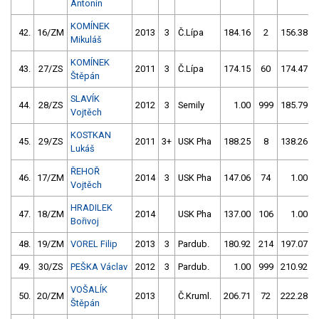
Antonín
KOMÍNEK
42.
16/ZM
2013
3
Č.Lípa
184.16
2
156.38
Mikuláš
KOMÍNEK
43.
27/ZS
2011
3
Č.Lípa
174.15
60
174.47
Štěpán
SLAVÍK
44.
28/ZS
2012
3
Semily
1.00
999
185.79
Vojtěch
KOSTKAN
45.
29/ZS
2011
3+
USK Pha
188.25
8
138.26
Lukáš
ŘEHOŘ
46.
17/ZM
2014
3
USK Pha
147.06
74
1.00
Vojtěch
HRADILEK
47.
18/ZM
2014
USK Pha
137.00
106
1.00
Bořivoj
48.
19/ZM
VOREL Filip
2013
3
Pardub.
180.92
214
197.07
49.
30/ZS
PEŠKA Václav
2012
3
Pardub.
1.00
999
210.92
VOŠALÍK
50.
20/ZM
2013
Č.Kruml.
206.71
72
222.28
Štěpán