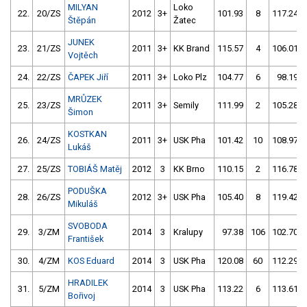
MILYAN
Loko
22.
20/ZS
2012
3+
101.93
8
117.24
Štěpán
Žatec
JUNEK
23.
21/ZS
2011
3+
KK Brand
115.57
4
106.01
Vojtěch
24.
22/ZS
ČAPEK Jiří
2011
3+
Loko Plz
104.77
6
98.19
MRŮZEK
25.
23/ZS
2011
3+
Semily
111.99
2
105.28
Šimon
KOSTKAN
26.
24/ZS
2011
3+
USK Pha
101.42
10
108.97
Lukáš
27.
25/ZS
TOBIÁŠ Matěj
2012
3
KK Brno
110.15
2
116.78
PODUŠKA
28.
26/ZS
2012
3+
USK Pha
105.40
8
119.42
Mikuláš
SVOBODA
29.
3/ZM
2014
3
Kralupy
97.38
106
102.70
František
30.
4/ZM
KOS Eduard
2014
3
USK Pha
120.08
60
112.29
HRADILEK
31.
5/ZM
2014
3
USK Pha
113.22
6
113.61
Bořivoj