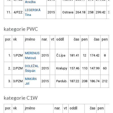
Anežka
LEGERSKÁ
11.
4/PZZ
2015
Ostrava
264.18
258
299.42
30
Tina
kategorie PWC
por.
vk
jméno
nar.
vt
oddíl
čas
pen
čas
pen
v
MERENUS
1.
1/PZM
2015
Č.Lípa
181.41
12
174.42
8
Matouš
DOLEŽAL
2.
2/PZM
2015
Kralupy
157.46
110
147.99
60
Štěpán
MAKÁN
3.
3/PZM
2015
Pardub.
187.22
208
186.74
212
Jiří
kategorie C1W
por.
vk
jméno
nar.
vt
oddíl
čas
pen
č