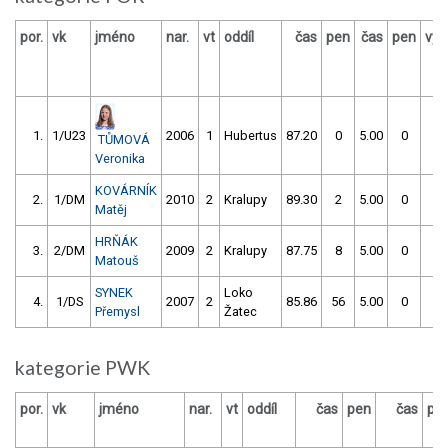
por.
vk
jméno
nar.
vt
oddíl
čas
pen
čas
pen
výs
1.
1/U23
2006
1
Hubertus
87.20
0
5.00
0
TŮMOVÁ
Veronika
KOVÁRNÍK
2.
1/DM
2010
2
Kralupy
89.30
2
5.00
0
Matěj
HRŇÁK
3.
2/DM
2009
2
Kralupy
87.75
8
5.00
0
Matouš
SYNEK
Loko
4.
1/DS
2007
2
85.86
56
5.00
0
Přemysl
Žatec
kategorie PWK
por.
vk
jméno
nar.
vt
oddíl
čas
pen
čas
pe