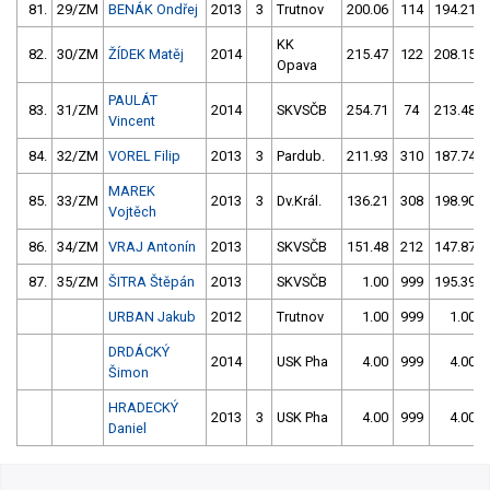
81.
29/ZM
BENÁK Ondřej
2013
3
Trutnov
200.06
114
194.21
KK
82.
30/ZM
ŽÍDEK Matěj
2014
215.47
122
208.15
Opava
PAULÁT
83.
31/ZM
2014
SKVSČB
254.71
74
213.48
Vincent
84.
32/ZM
VOREL Filip
2013
3
Pardub.
211.93
310
187.74
MAREK
85.
33/ZM
2013
3
Dv.Král.
136.21
308
198.90
Vojtěch
86.
34/ZM
VRAJ Antonín
2013
SKVSČB
151.48
212
147.87
87.
35/ZM
ŠITRA Štěpán
2013
SKVSČB
1.00
999
195.39
URBAN Jakub
2012
Trutnov
1.00
999
1.00
DRDÁCKÝ
2014
USK Pha
4.00
999
4.00
Šimon
HRADECKÝ
2013
3
USK Pha
4.00
999
4.00
Daniel