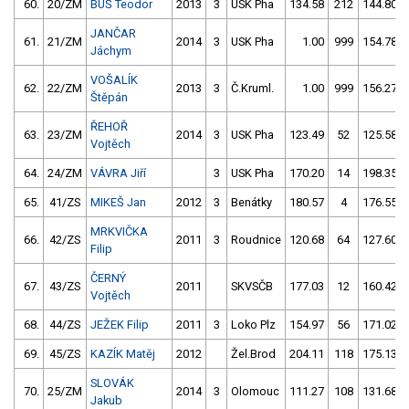
60.
20/ZM
BUŠ Teodor
2013
3
USK Pha
134.58
212
144.80
JANČAR
61.
21/ZM
2014
3
USK Pha
1.00
999
154.78
Jáchym
VOŠALÍK
62.
22/ZM
2013
3
Č.Kruml.
1.00
999
156.27
Štěpán
ŘEHOŘ
63.
23/ZM
2014
3
USK Pha
123.49
52
125.58
Vojtěch
64.
24/ZM
VÁVRA Jiří
3
USK Pha
170.20
14
198.35
65.
41/ZS
MIKEŠ Jan
2012
3
Benátky
180.57
4
176.55
MRKVIČKA
66.
42/ZS
2011
3
Roudnice
120.68
64
127.60
Filip
ČERNÝ
67.
43/ZS
2011
SKVSČB
177.03
12
160.42
Vojtěch
68.
44/ZS
JEŽEK Filip
2011
3
Loko Plz
154.97
56
171.02
69.
45/ZS
KAZÍK Matěj
2012
Žel.Brod
204.11
118
175.13
SLOVÁK
70.
25/ZM
2014
3
Olomouc
111.27
108
131.68
Jakub