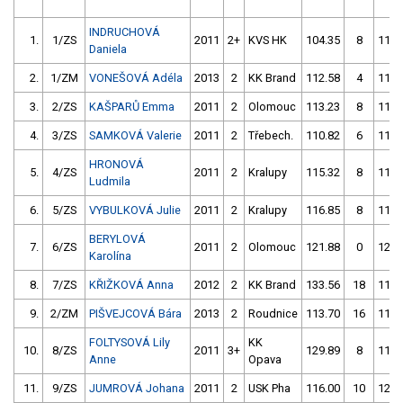
INDRUCHOVÁ
1.
1/ZS
2011
2+
KVS HK
104.35
8
117.
Daniela
2.
1/ZM
VONEŠOVÁ Adéla
2013
2
KK Brand
112.58
4
115.
3.
2/ZS
KAŠPARŮ Emma
2011
2
Olomouc
113.23
8
114.
4.
3/ZS
SAMKOVÁ Valerie
2011
2
Třebech.
110.82
6
110.
HRONOVÁ
5.
4/ZS
2011
2
Kralupy
115.32
8
110.
Ludmila
6.
5/ZS
VYBULKOVÁ Julie
2011
2
Kralupy
116.85
8
115.
BERYLOVÁ
7.
6/ZS
2011
2
Olomouc
121.88
0
126.
Karolína
8.
7/ZS
KŘIŽKOVÁ Anna
2012
2
KK Brand
133.56
18
116.
9.
2/ZM
PIŠVEJCOVÁ Bára
2013
2
Roudnice
113.70
16
110.
FOLTYSOVÁ Lily
KK
10.
8/ZS
2011
3+
129.89
8
118.
Anne
Opava
11.
9/ZS
JUMROVÁ Johana
2011
2
USK Pha
116.00
10
123.