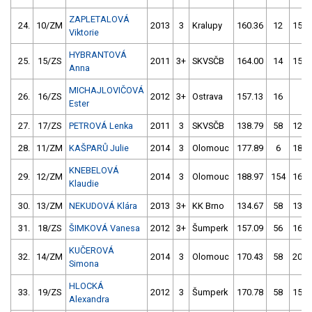
ZAPLETALOVÁ
24.
10/ZM
2013
3
Kralupy
160.36
12
153.
Viktorie
HYBRANTOVÁ
25.
15/ZS
2011
3+
SKVSČB
164.00
14
158.
Anna
MICHAJLOVIČOVÁ
26.
16/ZS
2012
3+
Ostrava
157.13
16
1.
Ester
27.
17/ZS
PETROVÁ Lenka
2011
3
SKVSČB
138.79
58
127.
28.
11/ZM
KAŠPARŮ Julie
2014
3
Olomouc
177.89
6
180.
KNEBELOVÁ
29.
12/ZM
2014
3
Olomouc
188.97
154
169.
Klaudie
30.
13/ZM
NEKUDOVÁ Klára
2013
3+
KK Brno
134.67
58
138.
31.
18/ZS
ŠIMKOVÁ Vanesa
2012
3+
Šumperk
157.09
56
164.
KUČEROVÁ
32.
14/ZM
2014
3
Olomouc
170.43
58
206.
Simona
HLOCKÁ
33.
19/ZS
2012
3
Šumperk
170.78
58
152.
Alexandra