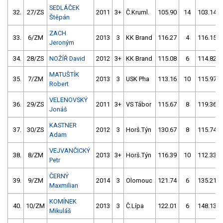
SEDLÁČEK
32.
27/ZS
2011
3+
Č.Kruml.
105.90
14
103.14
Štěpán
ZACH
33.
6/ZM
2013
3
KK Brand
116.27
4
116.15
Jeroným
34.
28/ZS
NOŽÍŘ David
2012
3+
KK Brand
115.08
6
114.82
MATUŠTÍK
35.
7/ZM
2013
3
USK Pha
113.16
10
115.97
Robert
VELENOVSKÝ
36.
29/ZS
2011
3+
VS Tábor
115.67
8
119.36
Jonáš
KASTNER
37.
30/ZS
2012
3
Horš.Týn
130.67
8
115.74
Adam
VEJVANČICKÝ
38.
8/ZM
2013
3+
Horš.Týn
116.39
10
112.33
Petr
ČERNÝ
39.
9/ZM
2014
3
Olomouc
121.74
6
135.21
Maxmilian
KOMÍNEK
40.
10/ZM
2013
3
Č.Lípa
122.01
6
148.13
Mikuláš