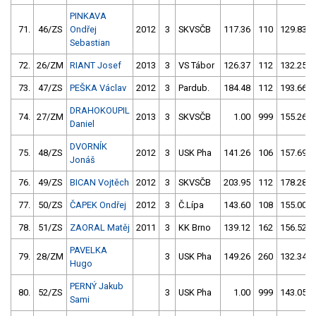
PINKAVA
71.
46/ZS
Ondřej
2012
3
SKVSČB
117.36
110
129.83
Sebastian
72.
26/ZM
RIANT Josef
2013
3
VS Tábor
126.37
112
132.25
73.
47/ZS
PEŠKA Václav
2012
3
Pardub.
184.48
112
193.66
DRAHOKOUPIL
74.
27/ZM
2013
3
SKVSČB
1.00
999
155.26
Daniel
DVORNÍK
75.
48/ZS
2012
3
USK Pha
141.26
106
157.69
Jonáš
76.
49/ZS
BICAN Vojtěch
2012
3
SKVSČB
203.95
112
178.28
77.
50/ZS
ČAPEK Ondřej
2012
3
Č.Lípa
143.60
108
155.00
78.
51/ZS
ZAORAL Matěj
2011
3
KK Brno
139.12
162
156.52
PAVELKA
79.
28/ZM
3
USK Pha
149.26
260
132.34
Hugo
PERNÝ Jakub
80.
52/ZS
3
USK Pha
1.00
999
143.05
Sami