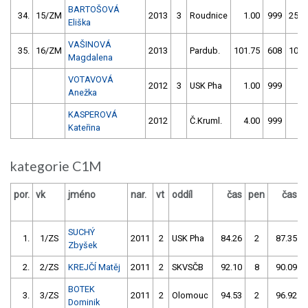
BARTOŠOVÁ
34.
15/ZM
2013
3
Roudnice
1.00
999
256.
Eliška
VAŠINOVÁ
35.
16/ZM
2013
Pardub.
101.75
608
103.
Magdalena
VOTAVOVÁ
2012
3
USK Pha
1.00
999
1.
Anežka
KASPEROVÁ
2012
Č.Kruml.
4.00
999
4.
Kateřina
kategorie C1M
por.
vk
jméno
nar.
vt
oddíl
čas
pen
čas
SUCHÝ
1.
1/ZS
2011
2
USK Pha
84.26
2
87.35
Zbyšek
2.
2/ZS
KREJČÍ Matěj
2011
2
SKVSČB
92.10
8
90.09
BOTEK
3.
3/ZS
2011
2
Olomouc
94.53
2
96.92
Dominik