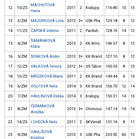
MACHUTOVÁ
12.
10/ZS
2011
2
Kralupy
116.80
10
138.
Hana
13.
3/ZM
MAZÚRKOVÁ Lola
2013
3+
USK Pha
129.18
8
120.
14.
11/ZS
ČAPSKÁ Valerie
2011
2
Pardub.
128.16
14
123.
ŠAMÁNKOVÁ
15.
4/ZM
2013
2
KK Brno
146.57
8
123.
Klára
16.
5/ZM
ŠENKOVÁ Aniko
2013
3+
KK Brand
127.10
8
128.
17.
12/ZS
VÁLKOVÁ Tereza
2012
3+
VS Tábor
130.55
8
133.
18.
13/ZS
MRŮZKOVÁ Marie
2011
2
KK Brand
149.44
6
133.
19.
6/ZM
VOLFOVÁ Nela
2014
3
KK Brand
136.70
12
143.
20.
7/ZM
HAVLÍNOVÁ Eliška
2014
3
Kralupy
153.31
14
139.
ČERMÁKOVÁ
21.
8/ZM
2013
3+
Olomouc
147.14
14
145.
Anežka
22.
14/ZS
LOVECKÁ Nela
2011
2
SKVeselí
151.16
8
113.
HAVLIŠOVÁ
23.
9/ZM
2013
3
USK Pha
235.92
60
157.
Kristína