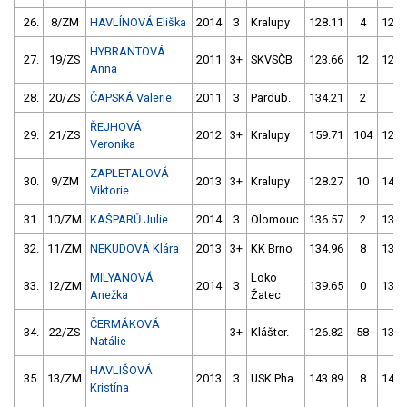
26.
8/ZM
HAVLÍNOVÁ Eliška
2014
3
Kralupy
128.11
4
125.
HYBRANTOVÁ
27.
19/ZS
2011
3+
SKVSČB
123.66
12
125.
Anna
28.
20/ZS
ČAPSKÁ Valerie
2011
3
Pardub.
134.21
2
1.
ŘEJHOVÁ
29.
21/ZS
2012
3+
Kralupy
159.71
104
129.
Veronika
ZAPLETALOVÁ
30.
9/ZM
2013
3+
Kralupy
128.27
10
146.
Viktorie
31.
10/ZM
KAŠPARŮ Julie
2014
3
Olomouc
136.57
2
137.
32.
11/ZM
NEKUDOVÁ Klára
2013
3+
KK Brno
134.96
8
133.
MILYANOVÁ
Loko
33.
12/ZM
2014
3
139.65
0
136.
Anežka
Žatec
ČERMÁKOVÁ
34.
22/ZS
3+
Klášter.
126.82
58
135.
Natálie
HAVLIŠOVÁ
35.
13/ZM
2013
3
USK Pha
143.89
8
141.
Kristína