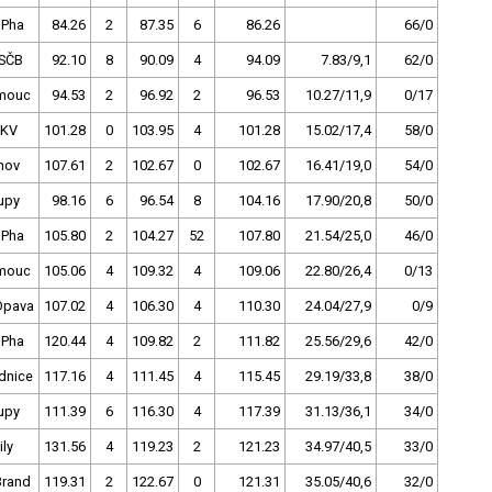
 Pha
84.26
2
87.35
6
86.26
66/0
SČB
92.10
8
90.09
4
94.09
7.83/9,1
62/0
mouc
94.53
2
96.92
2
96.53
10.27/11,9
0/17
.KV
101.28
0
103.95
4
101.28
15.02/17,4
58/0
nov
107.61
2
102.67
0
102.67
16.41/19,0
54/0
upy
98.16
6
96.54
8
104.16
17.90/20,8
50/0
 Pha
105.80
2
104.27
52
107.80
21.54/25,0
46/0
mouc
105.06
4
109.32
4
109.06
22.80/26,4
0/13
Opava
107.02
4
106.30
4
110.30
24.04/27,9
0/9
 Pha
120.44
4
109.82
2
111.82
25.56/29,6
42/0
dnice
117.16
4
111.45
4
115.45
29.19/33,8
38/0
upy
111.39
6
116.30
4
117.39
31.13/36,1
34/0
ly
131.56
4
119.23
2
121.23
34.97/40,5
33/0
Brand
119.31
2
122.67
0
121.31
35.05/40,6
32/0