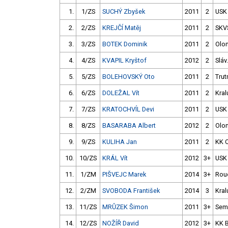
1.
1/ZS
SUCHÝ Zbyšek
2011
2
USK
2.
2/ZS
KREJČÍ Matěj
2011
2
SKV
3.
3/ZS
BOTEK Dominik
2011
2
Olo
4.
4/ZS
KVAPIL Kryštof
2012
2
Sláv
5.
5/ZS
BOLEHOVSKÝ Oto
2011
2
Trut
6.
6/ZS
DOLEŽAL Vít
2011
2
Kral
7.
7/ZS
KRATOCHVÍL Devi
2011
2
USK
8.
8/ZS
BASARABA Albert
2012
2
Olo
9.
9/ZS
KULIHA Jan
2011
2
KK 
10.
10/ZS
KRÁL Vít
2012
3+
USK
11.
1/ZM
PIŠVEJC Marek
2014
3+
Rou
12.
2/ZM
SVOBODA František
2014
3
Kral
13.
11/ZS
MRŮZEK Šimon
2011
3+
Semi
14.
12/ZS
NOŽÍŘ David
2012
3+
KK 