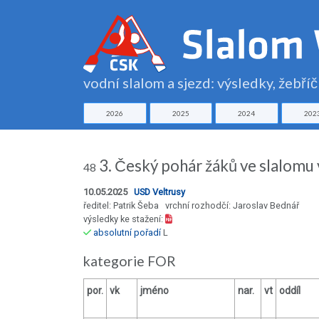
vodní slalom a sjezd: výsledky, žebří
2026
2025
2024
202
3. Český pohár žáků ve slalomu 
48
10.05.2025
USD Veltrusy
ředitel: Patrik Šeba vrchní rozhodčí: Jaroslav Bednář
výsledky ke stažení:
absolutní pořadí
L
kategorie FOR
por.
vk
jméno
nar.
vt
oddíl