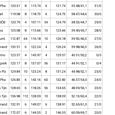
 Pha
120.31
8
115.74
6
121.74
35.48/41,1
31/0
aň
119.08
8
118.73
6
124.73
38.47/44,6
30/0
SČB
120.79
4
107.11
54
124.79
38.53/44,7
29/0
pa
125.08
8
115.66
10
125.66
39.40/45,7
28/0
uml.
112.87
64
116.18
10
126.18
39.92/46,3
27/0
Brand
133.51
6
122.24
4
126.24
39.98/46,3
26/0
Brno
125.57
4
145.97
4
129.57
43.31/50,2
0/5
perk
123.17
8
137.07
56
131.17
44.91/52,1
0/4
 Plz
129.84
10
123.24
8
131.24
44.98/52,1
25/0
 Pha
126.83
6
143.16
60
132.83
46.57/54,0
24/0
š.Týn
128.65
6
118.26
56
134.65
48.39/56,1
23/0
š.Týn
136.98
112
128.39
10
138.39
52.13/60,4
22/0
Brand
132.91
6
149.07
6
138.91
52.65/61,0
21/0
Brand
172.07
6
144.35
2
146.35
60.09/69,7
20/0