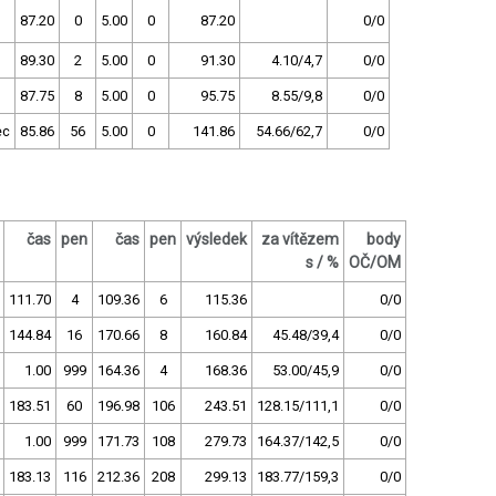
87.20
0
5.00
0
87.20
0/0
89.30
2
5.00
0
91.30
4.10/4,7
0/0
87.75
8
5.00
0
95.75
8.55/9,8
0/0
ec
85.86
56
5.00
0
141.86
54.66/62,7
0/0
čas
pen
čas
pen
výsledek
za vítězem
body
s / %
OČ/OM
111.70
4
109.36
6
115.36
0/0
144.84
16
170.66
8
160.84
45.48/39,4
0/0
1.00
999
164.36
4
168.36
53.00/45,9
0/0
183.51
60
196.98
106
243.51
128.15/111,1
0/0
1.00
999
171.73
108
279.73
164.37/142,5
0/0
183.13
116
212.36
208
299.13
183.77/159,3
0/0