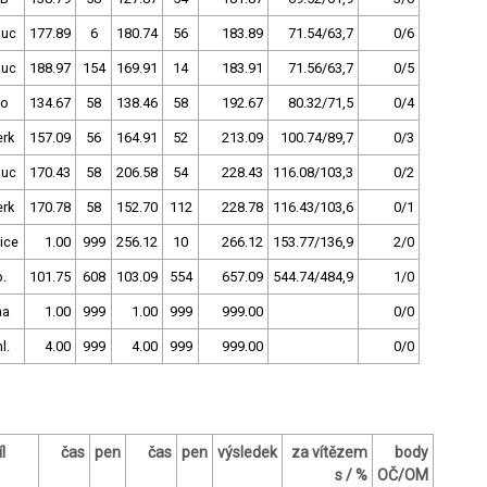
uc
177.89
6
180.74
56
183.89
71.54/63,7
0/6
uc
188.97
154
169.91
14
183.91
71.56/63,7
0/5
no
134.67
58
138.46
58
192.67
80.32/71,5
0/4
rk
157.09
56
164.91
52
213.09
100.74/89,7
0/3
uc
170.43
58
206.58
54
228.43
116.08/103,3
0/2
rk
170.78
58
152.70
112
228.78
116.43/103,6
0/1
ice
1.00
999
256.12
10
266.12
153.77/136,9
2/0
.
101.75
608
103.09
554
657.09
544.74/484,9
1/0
ha
1.00
999
1.00
999
999.00
0/0
l.
4.00
999
4.00
999
999.00
0/0
l
čas
pen
čas
pen
výsledek
za vítězem
body
s / %
OČ/OM