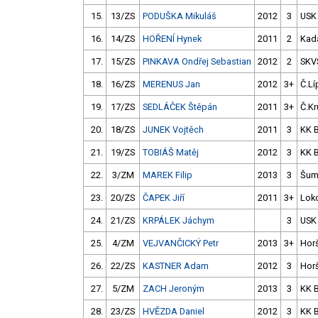
15.
13/ZS
PODUŠKA Mikuláš
2012
3
USK
16.
14/ZS
HOŘENÍ Hynek
2011
2
Kad
17.
15/ZS
PINKAVA Ondřej Sebastian
2012
2
SKV
18.
16/ZS
MERENUS Jan
2012
3+
Č.Lí
19.
17/ZS
SEDLÁČEK Štěpán
2011
3+
Č.Kr
20.
18/ZS
JUNEK Vojtěch
2011
3
KK 
21.
19/ZS
TOBIÁŠ Matěj
2012
3
KK 
22.
3/ZM
MAREK Filip
2013
3
Šum
23.
20/ZS
ČAPEK Jiří
2011
3+
Loko
24.
21/ZS
KRPÁLEK Jáchym
3
USK
25.
4/ZM
VEJVANČICKÝ Petr
2013
3+
Hor
26.
22/ZS
KASTNER Adam
2012
3
Hor
27.
5/ZM
ZACH Jeroným
2013
3
KK 
28.
23/ZS
HVĚZDA Daniel
2012
3
KK 