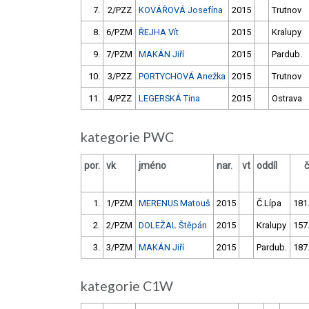
7.
2/PZZ
KOVÁŘOVÁ Josefína
2015
Trutnov
8.
6/PZM
ŘEJHA Vít
2015
Kralupy
9.
7/PZM
MAKÁN Jiří
2015
Pardub.
10.
3/PZZ
PORTYCHOVÁ Anežka
2015
Trutnov
11.
4/PZZ
LEGERSKÁ Tina
2015
Ostrava
kategorie PWC
por.
vk
jméno
nar.
vt
oddíl
1.
1/PZM
MERENUS Matouš
2015
Č.Lípa
181
2.
2/PZM
DOLEŽAL Štěpán
2015
Kralupy
157
3.
3/PZM
MAKÁN Jiří
2015
Pardub.
187
kategorie C1W