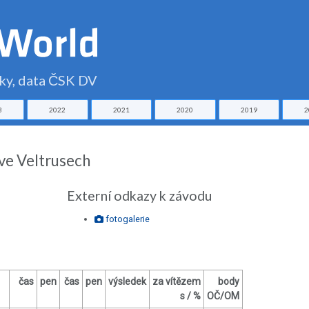
čky, data ČSK DV
3
2022
2021
2020
2019
2
ve Veltrusech
Externí odkazy k závodu
fotogalerie
čas
pen
čas
pen
výsledek
za vítězem
body
s / %
OČ/OM