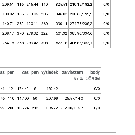
209.51
116
216.44
110
325.51
210.15/182,2
0/0
180.02
166
233.86
206
346.02
230.66/199,9
0/0
140.71
262
130.11
260
390.11
274.75/238,2
0/0
208.17
370
279.32
222
501.32
385.96/334,6
0/0
264.18
258
299.42
308
522.18
406.82/352,7
0/0
čas
pen
čas
pen
výsledek
za vítězem
body
s / %
OČ/OM
.41
12
174.42
8
182.42
0/0
.46
110
147.99
60
207.99
25.57/14,0
0/0
.22
208
186.74
212
395.22
212.80/116,7
0/0