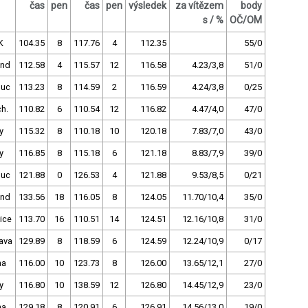
čas
pen
čas
pen
výsledek
za vítězem
body
s / %
OČ/OM
K
104.35
8
117.76
4
112.35
55/0
and
112.58
4
115.57
12
116.58
4.23/3,8
51/0
uc
113.23
8
114.59
2
116.59
4.24/3,8
0/25
h.
110.82
6
110.54
12
116.82
4.47/4,0
47/0
y
115.32
8
110.18
10
120.18
7.83/7,0
43/0
y
116.85
8
115.18
6
121.18
8.83/7,9
39/0
uc
121.88
0
126.53
4
121.88
9.53/8,5
0/21
and
133.56
18
116.05
8
124.05
11.70/10,4
35/0
ice
113.70
16
110.51
14
124.51
12.16/10,8
31/0
ava
129.89
8
118.59
6
124.59
12.24/10,9
0/17
ha
116.00
10
123.73
8
126.00
13.65/12,1
27/0
y
116.80
10
138.59
12
126.80
14.45/12,9
23/0
ha
129.18
8
120.91
6
126.91
14.56/13,0
19/0