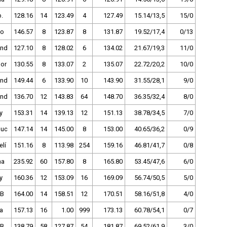
.
128.16
14
123.49
4
127.49
15.14/13,5
15/0
no
146.57
8
123.87
8
131.87
19.52/17,4
0/13
and
127.10
8
128.02
6
134.02
21.67/19,3
11/0
bor
130.55
8
133.07
2
135.07
22.72/20,2
10/0
and
149.44
6
133.90
10
143.90
31.55/28,1
9/0
and
136.70
12
143.83
64
148.70
36.35/32,4
8/0
y
153.31
14
139.13
12
151.13
38.78/34,5
7/0
uc
147.14
14
145.00
8
153.00
40.65/36,2
0/9
lí
151.16
8
113.98
254
159.16
46.81/41,7
0/8
ha
235.92
60
157.80
8
165.80
53.45/47,6
6/0
y
160.36
12
153.09
16
169.09
56.74/50,5
5/0
ČB
164.00
14
158.51
12
170.51
58.16/51,8
4/0
a
157.13
16
1.00
999
173.13
60.78/54,1
0/7
ČB
138.79
58
127.87
54
181.87
69.52/61,9
3/0