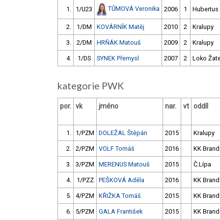
TŮMOVÁ Veronika
1.
1/U23
2006
1
Hubertus
2.
1/DM
KOVÁRNÍK Matěj
2010
2
Kralupy
3.
2/DM
HRŇÁK Matouš
2009
2
Kralupy
4.
1/DS
SYNEK Přemysl
2007
2
Loko Žat
kategorie PWK
por.
vk
jméno
nar.
vt
oddíl
1.
1/PZM
DOLEŽAL Štěpán
2015
Kralupy
2.
2/PZM
VOLF Tomáš
2016
KK Brand
3.
3/PZM
MERENUS Matouš
2015
Č.Lípa
4.
1/PZZ
PEŠKOVÁ Adéla
2016
KK Brand
5.
4/PZM
KŘIŽKA Tomáš
2015
KK Brand
6.
5/PZM
GALA František
2015
KK Brand