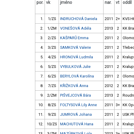
por.
vk
jméno
nar.
vt
oddíl
1.
1/ZS
INDRUCHOVÁ Daniela
2011
2+
KVS H
2.
1/ZM
VONEŠOVÁ Adéla
2013
2
KK Br
3.
2/ZS
KAŠPARŮ Emma
2011
2
Olomo
4.
3/ZS
SAMKOVÁ Valerie
2011
2
Třebec
5.
4/ZS
HRONOVÁ Ludmila
2011
2
Kralup
6.
5/ZS
VYBULKOVÁ Julie
2011
2
Kralup
7.
6/ZS
BERYLOVÁ Karolína
2011
2
Olomo
8.
7/ZS
KŘIŽKOVÁ Anna
2012
2
KK Br
9.
2/ZM
PIŠVEJCOVÁ Bára
2013
2
Roudn
10.
8/ZS
FOLTYSOVÁ Lily Anne
2011
3+
KK Op
11.
9/ZS
JUMROVÁ Johana
2011
2
USK P
12.
10/ZS
MACHUTOVÁ Hana
2011
2
Kralup
13.
3/ZM
MAZÚRKOVÁ Lola
2013
3+
USK P