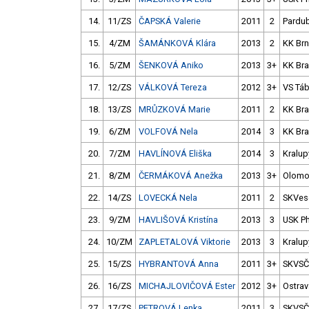
14.
11/ZS
ČAPSKÁ Valerie
2011
2
Pardub
15.
4/ZM
ŠAMÁNKOVÁ Klára
2013
2
KK Br
16.
5/ZM
ŠENKOVÁ Aniko
2013
3+
KK Br
17.
12/ZS
VÁLKOVÁ Tereza
2012
3+
VS Tá
18.
13/ZS
MRŮZKOVÁ Marie
2011
2
KK Br
19.
6/ZM
VOLFOVÁ Nela
2014
3
KK Br
20.
7/ZM
HAVLÍNOVÁ Eliška
2014
3
Kralup
21.
8/ZM
ČERMÁKOVÁ Anežka
2013
3+
Olomo
22.
14/ZS
LOVECKÁ Nela
2011
2
SKVese
23.
9/ZM
HAVLIŠOVÁ Kristína
2013
3
USK P
24.
10/ZM
ZAPLETALOVÁ Viktorie
2013
3
Kralup
25.
15/ZS
HYBRANTOVÁ Anna
2011
3+
SKVS
26.
16/ZS
MICHAJLOVIČOVÁ Ester
2012
3+
Ostrav
27.
17/ZS
PETROVÁ Lenka
2011
3
SKVS