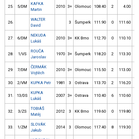
KAFKA
25.
5/DM
2010
3+
Olomouc
108.40
2
4.00
99
Martin
WALTER
26.
3
Šumperk
111.90
0
111.60
2
David
NEKUDA
27.
6/DM
2010
3+
KK Brno
112.70
0
110.10
2
Lukáš
ROUČA
28.
1/VS
1970
3+
Šumperk
118.20
2
113.30
0
Jaroslav
ČERMÁK
29.
7/DM
2010
3+
Olomouc
115.50
2
113.00
2
Vojtěch
30.
2/VM
KUPKA Petr
1981
3
Ostrava
113.70
2
116.20
2
KUPKA
31.
13/DS
2007
3+
Ostrava
110.40
6
110.60
8
Lukáš
TOBIÁŠ
32.
3/ZS
2012
3
KK Brno
119.60
0
119.80
0
Matěj
SLOVÁK
33.
1/ZM
2014
3
Olomouc
117.40
8
119.30
2
Jakub