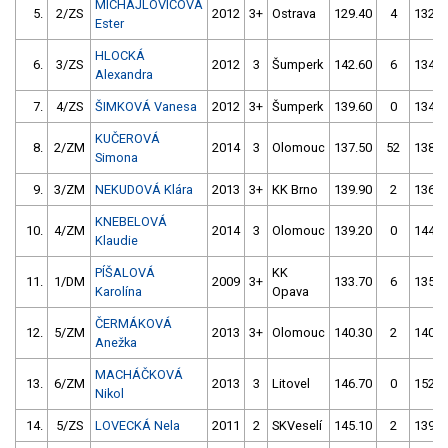
MICHAJLOVIČOVÁ
5.
2/ZS
2012
3+
Ostrava
129.40
4
132.2
Ester
HLOCKÁ
6.
3/ZS
2012
3
Šumperk
142.60
6
134.2
Alexandra
7.
4/ZS
ŠIMKOVÁ Vanesa
2012
3+
Šumperk
139.60
0
134.8
KUČEROVÁ
8.
2/ZM
2014
3
Olomouc
137.50
52
138.6
Simona
9.
3/ZM
NEKUDOVÁ Klára
2013
3+
KK Brno
139.90
2
136.7
KNEBELOVÁ
10.
4/ZM
2014
3
Olomouc
139.20
0
144.4
Klaudie
PÍŠALOVÁ
KK
11.
1/DM
2009
3+
133.70
6
135.3
Karolína
Opava
ČERMÁKOVÁ
12.
5/ZM
2013
3+
Olomouc
140.30
2
140.5
Anežka
MACHÁČKOVÁ
13.
6/ZM
2013
3
Litovel
146.70
0
152.9
Nikol
14.
5/ZS
LOVECKÁ Nela
2011
2
SKVeselí
145.10
2
139.9