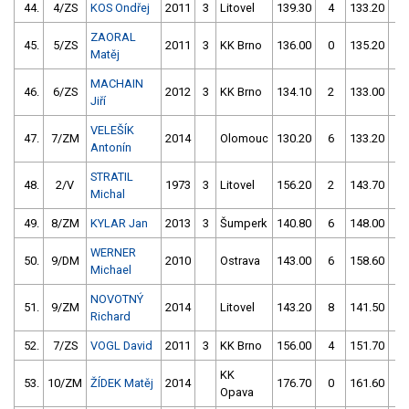
44.
4/ZS
KOS Ondřej
2011
3
Litovel
139.30
4
133.20
2
ZAORAL
45.
5/ZS
2011
3
KK Brno
136.00
0
135.20
2
Matěj
MACHAIN
46.
6/ZS
2012
3
KK Brno
134.10
2
133.00
6
Jiří
VELEŠÍK
47.
7/ZM
2014
Olomouc
130.20
6
133.20
8
Antonín
STRATIL
48.
2/V
1973
3
Litovel
156.20
2
143.70
2
Michal
49.
8/ZM
KYLAR Jan
2013
3
Šumperk
140.80
6
148.00
0
WERNER
50.
9/DM
2010
Ostrava
143.00
6
158.60
1
Michael
NOVOTNÝ
51.
9/ZM
2014
Litovel
143.20
8
141.50
8
Richard
52.
7/ZS
VOGL David
2011
3
KK Brno
156.00
4
151.70
4
KK
53.
10/ZM
ŽÍDEK Matěj
2014
176.70
0
161.60
2
Opava