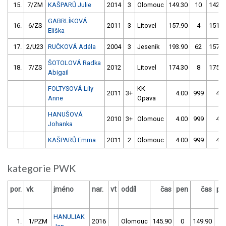
15.
7/ZM
KAŠPARŮ Julie
2014
3
Olomouc
149.30
10
142.3
GABRLÍKOVÁ
16.
6/ZS
2011
3
Litovel
157.90
4
151.7
Eliška
17.
2/U23
RUČKOVÁ Adéla
2004
3
Jeseník
193.90
62
157.1
ŠOTOLOVÁ Radka
18.
7/ZS
2012
Litovel
174.30
8
175.9
Abigail
FOLTYSOVÁ Lily
KK
2011
3+
4.00
999
4.0
Anne
Opava
HANUŠOVÁ
2010
3+
Olomouc
4.00
999
4.0
Johanka
KAŠPARŮ Emma
2011
2
Olomouc
4.00
999
4.0
kategorie PWK
por.
vk
jméno
nar.
vt
oddíl
čas
pen
čas
pe
HANULIAK
1.
1/PZM
2016
Olomouc
145.90
0
149.90
4