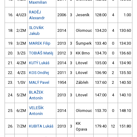
Maxmilian
RADĚJ
16.
4/U23
2006
3
Jeseník
128.00
4
1.00
9
Alexandr
SLOVÁK
18.
2/ZM
2014
Olomouc
134.20
4
130.60
Jakub
19.
3/ZM
MAREK Filip
2013
3
Šumperk
133.40
0
134.30
20.
3/ZS
TOBIÁŠ Matěj
2012
3
KK Brno
134.70
0
136.60
21.
4/ZM
KUTÝ Lukáš
2014
3
Litovel
135.00
4
134.90
22.
4/ZS
KOS Ondřej
2011
3
Litovel
136.90
2
135.50
23.
1/SV
MALÝ Pavel
1954
Zábřeh
137.60
2
140.50
BLAŽEK
24.
5/ZM
2013
3
Litovel
147.00
4
140.10
Antonín
VELEŠÍK
25.
6/ZM
2014
Olomouc
153.70
0
148.10
Antonín
KK
26.
7/ZM
KUBITA Lukáš
2013
3
179.40
12
151.80
Opava