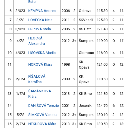
Ester
6.
2/U23
KEMPNÁ Andrea
2006
2
Ostrava
115.30
4
114.
7.
3/ZS
LOVECKÁ Nela
2011
2
SKVeselí
125.30
2
115.
8.
3/U23
SRPOVÁ Stela
2006
2
VS Ostr.
121.40
2
117.
HLOCKÁ
9.
4/ZS
2012
3+
Šumperk
119.90
0
117.
Alexandra
10.
4/U23
LISOVSKA Mariia
Olomouc
116.00
4
118.
KK
11.
HOROVÁ Klára
1998
121.00
0
121.
Opava
PÍŠALOVÁ
KK
12.
2/DM
2009
2
118.50
6
117.
Karolína
Opava
ŠAMÁNKOVÁ
13.
1/ZM
2013
2
KK Brno
121.80
0
121.
Klára
14.
DANIŠOVÁ Terezie
2001
2
Jeseník
124.70
6
122.
15.
5/ZS
ŠIMKOVÁ Vanesa
2012
3+
Šumperk
130.10
2
125.
16.
2/ZM
NEKUDOVÁ Klára
2013
3+
KK Brno
130.50
2
130.