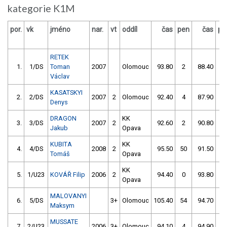
kategorie K1M
por.
vk
jméno
nar.
vt
oddíl
čas
pen
čas
pe
RETEK
1.
1/DS
Toman
2007
Olomouc
93.80
2
88.40
0
Václav
KASATSKYI
2.
2/DS
2007
2
Olomouc
92.40
4
87.90
2
Denys
DRAGON
KK
3.
3/DS
2007
2
92.60
2
90.80
0
Jakub
Opava
KUBITA
KK
4.
4/DS
2008
2
95.50
50
91.50
0
Tomáš
Opava
KK
5.
1/U23
KOVÁŘ Filip
2006
2
94.40
0
93.80
4
Opava
MALOVANYI
6.
5/DS
3+
Olomouc
105.40
54
94.70
0
Maksym
MUSSATE
7.
2/U23
2006
3+
Olomouc
94.10
4
94.90
0