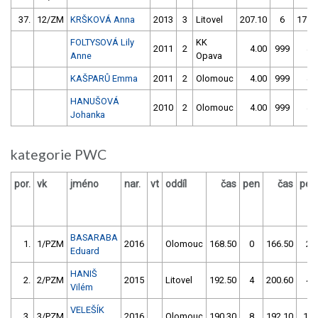
37.
12/ZM
KRŠKOVÁ Anna
2013
3
Litovel
207.10
6
171.
FOLTYSOVÁ Lily
KK
2011
2
4.00
999
4.
Anne
Opava
KAŠPARŮ Emma
2011
2
Olomouc
4.00
999
4.
HANUŠOVÁ
2010
2
Olomouc
4.00
999
4.
Johanka
kategorie PWC
por.
vk
jméno
nar.
vt
oddíl
čas
pen
čas
pen
BASARABA
1.
1/PZM
2016
Olomouc
168.50
0
166.50
2
Eduard
HANIŠ
2.
2/PZM
2015
Litovel
192.50
4
200.60
4
Vilém
VELEŠÍK
3.
3/PZM
2016
Olomouc
190.30
8
192.10
10