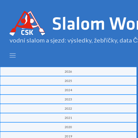
vodní slalom a sjezd: výsledky, žebříčky, data
2026
2025
2024
2023
2022
2021
2020
2019