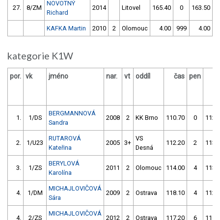
NOVOTNÝ
27.
8/ZM
2014
Litovel
165.40
0
163.50
Richard
KAFKA Martin
2010
2
Olomouc
4.00
999
4.00
9
kategorie K1W
por.
vk
jméno
nar.
vt
oddíl
čas
pen
č
BERGMANNOVÁ
1.
1/DS
2008
2
KK Brno
110.70
0
112.
Sandra
RUTAROVÁ
VS
2.
1/U23
2005
3+
112.20
2
113.
Kateřina
Desná
BERYLOVÁ
3.
1/ZS
2011
2
Olomouc
114.00
4
113.
Karolína
MICHAJLOVIČOVÁ
4.
1/DM
2009
2
Ostrava
118.10
4
112.
Sára
MICHAJLOVIČOVÁ
4.
2/ZS
2012
2
Ostrava
117.20
6
114.