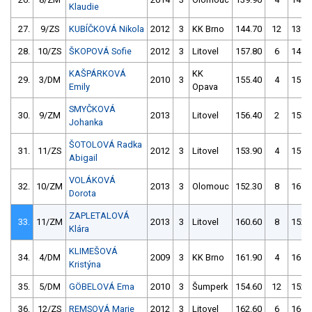
Klaudie
27.
9/ZS
KUBÍČKOVÁ Nikola
2012
3
KK Brno
144.70
12
137.
28.
10/ZS
ŠKOPOVÁ Sofie
2012
3
Litovel
157.80
6
144.
KAŠPÁRKOVÁ
KK
29.
3/DM
2010
3
155.40
4
151.
Emily
Opava
SMYČKOVÁ
30.
9/ZM
2013
Litovel
156.40
2
153.
Johanka
ŠOTOLOVÁ Radka
31.
11/ZS
2012
3
Litovel
153.90
4
156.
Abigail
VOLÁKOVÁ
32.
10/ZM
2013
3
Olomouc
152.30
8
167.
Dorota
ZAPLETALOVÁ
33.
11/ZM
2013
3
Litovel
160.60
8
152.
Klára
KLIMEŠOVÁ
34.
4/DM
2009
3
KK Brno
161.90
4
161.
Kristýna
35.
5/DM
GÖBELOVÁ Ema
2010
3
Šumperk
154.60
12
152.
36.
12/ZS
REMSOVÁ Marie
2012
3
Litovel
162.60
6
166.