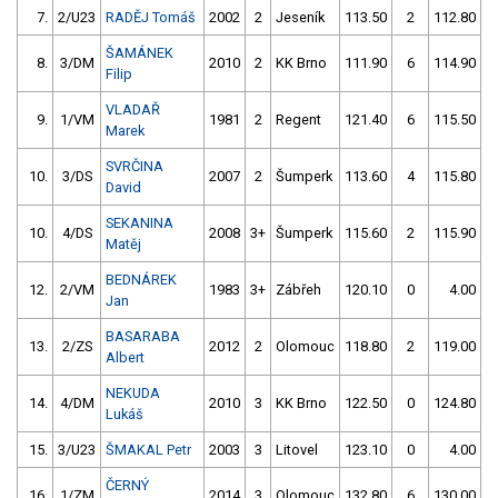
7.
2/U23
RADĚJ Tomáš
2002
2
Jeseník
113.50
2
112.80
ŠAMÁNEK
8.
3/DM
2010
2
KK Brno
111.90
6
114.90
Filip
VLADAŘ
9.
1/VM
1981
2
Regent
121.40
6
115.50
Marek
SVRČINA
10.
3/DS
2007
2
Šumperk
113.60
4
115.80
David
SEKANINA
10.
4/DS
2008
3+
Šumperk
115.60
2
115.90
Matěj
BEDNÁREK
12.
2/VM
1983
3+
Zábřeh
120.10
0
4.00
9
Jan
BASARABA
13.
2/ZS
2012
2
Olomouc
118.80
2
119.00
Albert
NEKUDA
14.
4/DM
2010
3
KK Brno
122.50
0
124.80
Lukáš
15.
3/U23
ŠMAKAL Petr
2003
3
Litovel
123.10
0
4.00
9
ČERNÝ
16.
1/ZM
2014
3
Olomouc
132.80
6
130.00