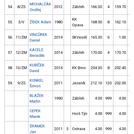
MICHALČÁK
54.
8/ZS
2012
Zábřeh
166.30
4
159.70
4
Ondřej
KK
55.
3/V
ŽÍDEK Adam
1980
168.50
8
162.10
4
Opava
VINCŮREK
56.
11/ZM
2014
SKVeselí
165.30
6
1.00
99
Daniel
KACELE
57.
12/ZM
2014
Zábřeh
170.00
4
170.70
4
Benedikt
KUBÍČEK
58.
13/ZM
2014
KK Brno
204.30
8
202.40
4
David
KUNKEL
59.
9/ZS
2011
Jeseník
212.10
120
202.00
6
Šimon
BLAŽEK
1990
Zábřeh
4.00
999
4.00
99
Martin
CEPEK
Horš.Týn
4.00
999
4.00
99
Marek
ŠRÁMEK
2011
3
Ostrava
4.00
999
4.00
99
Jan