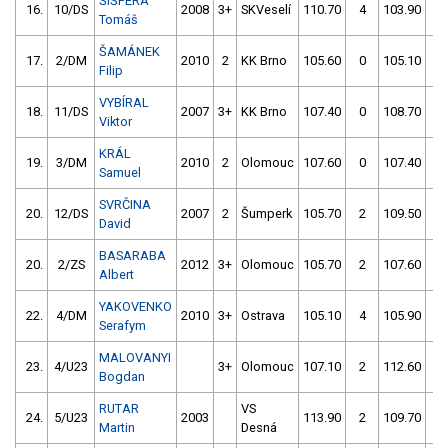
ŠIŠPERA
16.
10/DS
2008
3+
SKVeselí
110.70
4
103.90
0
Tomáš
ŠAMÁNEK
17.
2/DM
2010
2
KK Brno
105.60
0
105.10
0
Filip
VYBÍRAL
18.
11/DS
2007
3+
KK Brno
107.40
0
108.70
4
Viktor
KRÁL
19.
3/DM
2010
2
Olomouc
107.60
0
107.40
5
Samuel
SVRČINA
20.
12/DS
2007
2
Šumperk
105.70
2
109.50
2
David
BASARABA
20.
2/ZS
2012
3+
Olomouc
105.70
2
107.60
4
Albert
YAKOVENKO
22.
4/DM
2010
3+
Ostrava
105.10
4
105.90
2
Serafym
MALOVANYI
23.
4/U23
3+
Olomouc
107.10
2
112.60
2
Bogdan
RUTAR
VS
24.
5/U23
2003
113.90
2
109.70
0
Martin
Desná