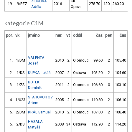
ŽÍDKOVÁ
KK
19.
9/PZZ
2016
278.70
120
260.20
11
Adéla
Opava
kategorie C1M
por.
vk
jméno
nar.
vt
oddíl
čas
pen
čas
p
VALENTA
1.
1/DM
2010
2
Olomouc
99.60
2
105.40
Josef
2.
1/DS
KUPKA Lukáš
2007
2
Ostrava
103.20
2
104.60
BOTEK
3.
1/ZS
2011
2
Olomouc
106.60
0
103.10
Dominik
STAROVOITOV
4.
1/U23
2005
2
Olomouc
110.80
2
106.10
Artem
5.
2/DM
KRÁL Samuel
2010
2
Olomouc
107.00
2
108.40
HASALA
6.
2/DS
2008
3+
Ostrava
112.90
2
114.20
Matyáš