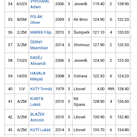
VYROUBAL
34.
6/U23
2006
3
Jeseník
119.40
2
128.90
1
Adam
POLÁK
35.
8/DM
2009
3
KK Brno
124.90
0
122.20
0
Oliver
36.
2/ZM
MAREK Filip
2013
3
Šumperk
121.10
4
120.30
2
ČERNÝ
37.
3/ZM
2014
3
Olomouc
127.90
2
123.30
0
Maxmilian
RADĚJ
38.
7/U23
2006
3
Jeseník
124.50
2
125.50
0
Alexandr
HASALA
39.
14/DS
2008
3
Ostrava
122.30
6
124.20
6
Matyáš
40.
1/V
KUTÝ Tomáš
1979
3
Litovel
4.00
999
128.40
0
KUBITA
KK
41.
4/ZM
2013
3
128.90
4
126.60
4
Lukáš
Opava
BLAŽEK
42.
5/ZM
2013
3
Litovel
130.90
0
132.80
4
Antonín
43.
6/ZM
KUTÝ Lukáš
2014
3
Litovel
135.70
6
134.80
0