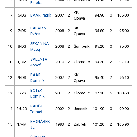
Esteban
KK
7.
6/DS
BAAR Patrik
2007
2
94.90
0
105.00
4
Opava
BALARIN
KK
9.
7/DS
2008
2
95.80
2
95.00
0
Evžen
Opava
SEKANINA
10.
8/DS
2008
2
Šumperk
95.20
0
95.00
2
Matěj
VALENTA
10.
1/DM
2010
2
Olomouc
93.20
2
92.10
8
Josef
BAAR
KK
12.
9/DS
2007
2
95.40
2
96.10
2
Dominik
Opava
BOTEK
13.
1/ZS
2011
2
Olomouc
107.20
6
100.60
0
Dominik
RADĚJ
14.
3/U23
2002
2
Jeseník
101.90
0
99.90
2
Tomáš
BEDNÁREK
15.
1/VM
1983
2
Zábřeh
101.20
2
105.90
0
Jan