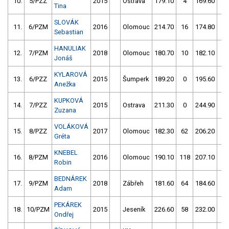
10.
5/PZZ
2015
Ostrava
179.10
4
169.60
8
Tina
SLOVÁK
11.
6/PZM
2016
Olomouc
214.70
16
174.80
10
Sebastian
HANULIAK
12.
7/PZM
2018
Olomouc
180.70
10
182.10
6
Jonáš
KYLAROVÁ
13.
6/PZZ
2015
Šumperk
189.20
0
195.60
0
Anežka
KUPKOVÁ
14.
7/PZZ
2015
Ostrava
211.30
0
244.90
0
Zuzana
VOLÁKOVÁ
15.
8/PZZ
2017
Olomouc
182.30
62
206.20
12
Gréta
KNEBEL
16.
8/PZM
2016
Olomouc
190.10
118
207.10
22
Robin
BEDNÁREK
17.
9/PZM
2018
Zábřeh
181.60
64
184.60
60
Adam
PEKÁREK
18.
10/PZM
2015
Jeseník
226.60
58
232.00
58
Ondřej