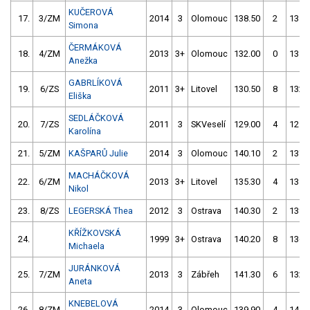
KUČEROVÁ
17.
3/ZM
2014
3
Olomouc
138.50
2
131.
Simona
ČERMÁKOVÁ
18.
4/ZM
2013
3+
Olomouc
132.00
0
135.
Anežka
GABRLÍKOVÁ
19.
6/ZS
2011
3+
Litovel
130.50
8
132.
Eliška
SEDLÁČKOVÁ
20.
7/ZS
2011
3
SKVeselí
129.00
4
125.
Karolína
21.
5/ZM
KAŠPARŮ Julie
2014
3
Olomouc
140.10
2
137.
MACHÁČKOVÁ
22.
6/ZM
2013
3+
Litovel
135.30
4
135.
Nikol
23.
8/ZS
LEGERSKÁ Thea
2012
3
Ostrava
140.30
2
139.
KŘÍŽKOVSKÁ
24.
1999
3+
Ostrava
140.20
8
136.
Michaela
JURÁNKOVÁ
25.
7/ZM
2013
3
Zábřeh
141.30
6
132.
Aneta
KNEBELOVÁ
26.
8/ZM
2014
3
Olomouc
139.90
4
141.