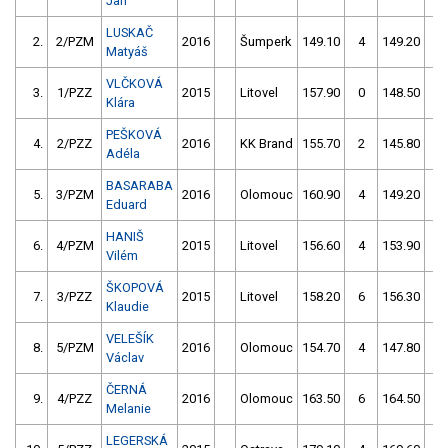
Jan
LUSKAČ
2.
2/PZM
2016
Šumperk
149.10
4
149.20
0
Matyáš
VLČKOVÁ
3.
1/PZZ
2015
Litovel
157.90
0
148.50
2
Klára
PEŠKOVÁ
4.
2/PZZ
2016
KK Brand
155.70
2
145.80
6
Adéla
BASARABA
5.
3/PZM
2016
Olomouc
160.90
4
149.20
4
Eduard
HANIŠ
6.
4/PZM
2015
Litovel
156.60
4
153.90
2
Vilém
ŠKOPOVÁ
7.
3/PZZ
2015
Litovel
158.20
6
156.30
2
Klaudie
VELEŠÍK
8.
5/PZM
2016
Olomouc
154.70
4
147.80
52
Václav
ČERNÁ
9.
4/PZZ
2016
Olomouc
163.50
6
164.50
4
Melanie
LEGERSKÁ