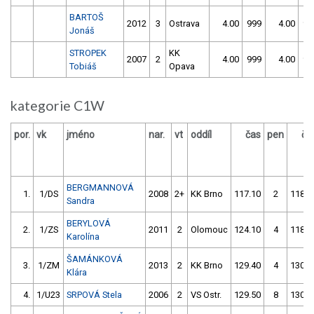
BARTOŠ
2012
3
Ostrava
4.00
999
4.00
99
Jonáš
STROPEK
KK
2007
2
4.00
999
4.00
99
Tobiáš
Opava
kategorie C1W
por.
vk
jméno
nar.
vt
oddíl
čas
pen
ča
BERGMANNOVÁ
1.
1/DS
2008
2+
KK Brno
117.10
2
118.5
Sandra
BERYLOVÁ
2.
1/ZS
2011
2
Olomouc
124.10
4
118.7
Karolína
ŠAMÁNKOVÁ
3.
1/ZM
2013
2
KK Brno
129.40
4
130.2
Klára
4.
1/U23
SRPOVÁ Stela
2006
2
VS Ostr.
129.50
8
130.8