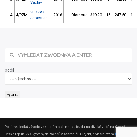
Václav
SLOVÁK
4.
4/PZM
2016
Olomouc
319.20
16
247.50
16
Sebastian
Oddíl
Portál výsledků závodů ve vodním slalomu a sjezdu na divoké vodě na území
České republiky a vybraných závodů v zahraničí. Projekt je vlastnictvím
ČSK DV
.