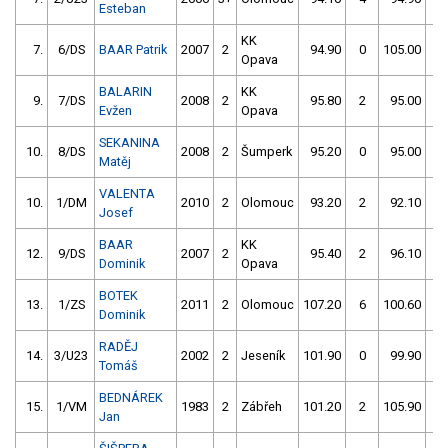
Esteban
KK
7.
6/DS
BAAR Patrik
2007
2
94.90
0
105.00
4
Opava
BALARIN
KK
9.
7/DS
2008
2
95.80
2
95.00
0
Evžen
Opava
SEKANINA
10.
8/DS
2008
2
Šumperk
95.20
0
95.00
2
Matěj
VALENTA
10.
1/DM
2010
2
Olomouc
93.20
2
92.10
8
Josef
BAAR
KK
12.
9/DS
2007
2
95.40
2
96.10
2
Dominik
Opava
BOTEK
13.
1/ZS
2011
2
Olomouc
107.20
6
100.60
0
Dominik
RADĚJ
14.
3/U23
2002
2
Jeseník
101.90
0
99.90
2
Tomáš
BEDNÁREK
15.
1/VM
1983
2
Zábřeh
101.20
2
105.90
0
Jan