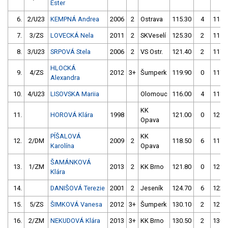
Ester
6.
2/U23
KEMPNÁ Andrea
2006
2
Ostrava
115.30
4
114.
7.
3/ZS
LOVECKÁ Nela
2011
2
SKVeselí
125.30
2
115.
8.
3/U23
SRPOVÁ Stela
2006
2
VS Ostr.
121.40
2
117.
HLOCKÁ
9.
4/ZS
2012
3+
Šumperk
119.90
0
117.
Alexandra
10.
4/U23
LISOVSKA Mariia
Olomouc
116.00
4
118.
KK
11.
HOROVÁ Klára
1998
121.00
0
121.
Opava
PÍŠALOVÁ
KK
12.
2/DM
2009
2
118.50
6
117.
Karolína
Opava
ŠAMÁNKOVÁ
13.
1/ZM
2013
2
KK Brno
121.80
0
121.
Klára
14.
DANIŠOVÁ Terezie
2001
2
Jeseník
124.70
6
122.
15.
5/ZS
ŠIMKOVÁ Vanesa
2012
3+
Šumperk
130.10
2
125.
16.
2/ZM
NEKUDOVÁ Klára
2013
3+
KK Brno
130.50
2
130.