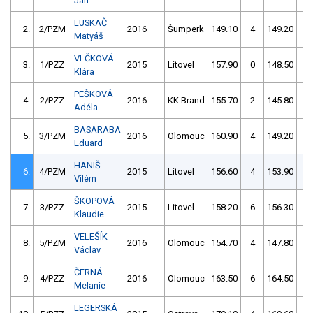
Jan
LUSKAČ
2.
2/PZM
2016
Šumperk
149.10
4
149.20
0
Matyáš
VLČKOVÁ
3.
1/PZZ
2015
Litovel
157.90
0
148.50
2
Klára
PEŠKOVÁ
4.
2/PZZ
2016
KK Brand
155.70
2
145.80
6
Adéla
BASARABA
5.
3/PZM
2016
Olomouc
160.90
4
149.20
4
Eduard
HANIŠ
6.
4/PZM
2015
Litovel
156.60
4
153.90
2
Vilém
ŠKOPOVÁ
7.
3/PZZ
2015
Litovel
158.20
6
156.30
2
Klaudie
VELEŠÍK
8.
5/PZM
2016
Olomouc
154.70
4
147.80
52
Václav
ČERNÁ
9.
4/PZZ
2016
Olomouc
163.50
6
164.50
4
Melanie
LEGERSKÁ