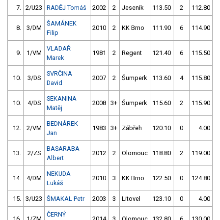
7.
2/U23
RADĚJ Tomáš
2002
2
Jeseník
113.50
2
112.80
ŠAMÁNEK
8.
3/DM
2010
2
KK Brno
111.90
6
114.90
Filip
VLADAŘ
9.
1/VM
1981
2
Regent
121.40
6
115.50
Marek
SVRČINA
10.
3/DS
2007
2
Šumperk
113.60
4
115.80
David
SEKANINA
10.
4/DS
2008
3+
Šumperk
115.60
2
115.90
Matěj
BEDNÁREK
12.
2/VM
1983
3+
Zábřeh
120.10
0
4.00
9
Jan
BASARABA
13.
2/ZS
2012
2
Olomouc
118.80
2
119.00
Albert
NEKUDA
14.
4/DM
2010
3
KK Brno
122.50
0
124.80
Lukáš
15.
3/U23
ŠMAKAL Petr
2003
3
Litovel
123.10
0
4.00
9
ČERNÝ
16.
1/ZM
2014
3
Olomouc
132.80
6
130.00