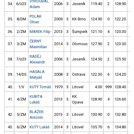
VYROUBAL
34.
6/U23
2006
3
Jeseník
119.40
2
128.90
1
Adam
POLÁK
35.
8/DM
2009
3
KK Brno
124.90
0
122.20
0
Oliver
36.
2/ZM
MAREK Filip
2013
3
Šumperk
121.10
4
120.30
2
ČERNÝ
37.
3/ZM
2014
3
Olomouc
127.90
2
123.30
0
Maxmilian
RADĚJ
38.
7/U23
2006
3
Jeseník
124.50
2
125.50
0
Alexandr
HASALA
39.
14/DS
2008
3
Ostrava
122.30
6
124.20
6
Matyáš
40.
1/V
KUTÝ Tomáš
1979
3
Litovel
4.00
999
128.40
0
KUBITA
KK
41.
4/ZM
2013
3
128.90
4
126.60
4
Lukáš
Opava
BLAŽEK
42.
5/ZM
2013
3
Litovel
130.90
0
132.80
4
Antonín
43.
6/ZM
KUTÝ Lukáš
2014
3
Litovel
135.70
6
134.80
0