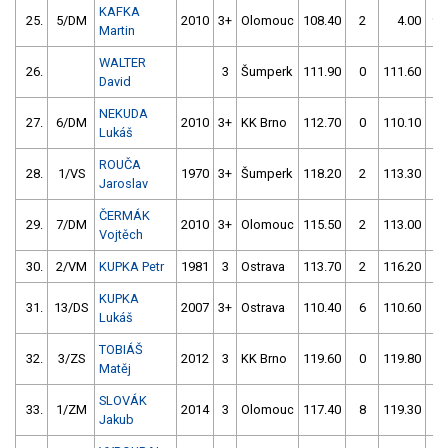
KAFKA
25.
5/DM
2010
3+
Olomouc
108.40
2
4.00
99
Martin
WALTER
26.
3
Šumperk
111.90
0
111.60
2
David
NEKUDA
27.
6/DM
2010
3+
KK Brno
112.70
0
110.10
2
Lukáš
ROUČA
28.
1/VS
1970
3+
Šumperk
118.20
2
113.30
0
Jaroslav
ČERMÁK
29.
7/DM
2010
3+
Olomouc
115.50
2
113.00
2
Vojtěch
30.
2/VM
KUPKA Petr
1981
3
Ostrava
113.70
2
116.20
2
KUPKA
31.
13/DS
2007
3+
Ostrava
110.40
6
110.60
8
Lukáš
TOBIÁŠ
32.
3/ZS
2012
3
KK Brno
119.60
0
119.80
0
Matěj
SLOVÁK
33.
1/ZM
2014
3
Olomouc
117.40
8
119.30
2
Jakub