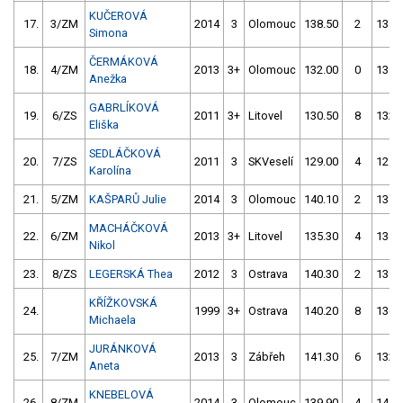
KUČEROVÁ
17.
3/ZM
2014
3
Olomouc
138.50
2
131.
Simona
ČERMÁKOVÁ
18.
4/ZM
2013
3+
Olomouc
132.00
0
135.
Anežka
GABRLÍKOVÁ
19.
6/ZS
2011
3+
Litovel
130.50
8
132.
Eliška
SEDLÁČKOVÁ
20.
7/ZS
2011
3
SKVeselí
129.00
4
125.
Karolína
21.
5/ZM
KAŠPARŮ Julie
2014
3
Olomouc
140.10
2
137.
MACHÁČKOVÁ
22.
6/ZM
2013
3+
Litovel
135.30
4
135.
Nikol
23.
8/ZS
LEGERSKÁ Thea
2012
3
Ostrava
140.30
2
139.
KŘÍŽKOVSKÁ
24.
1999
3+
Ostrava
140.20
8
136.
Michaela
JURÁNKOVÁ
25.
7/ZM
2013
3
Zábřeh
141.30
6
132.
Aneta
KNEBELOVÁ
26.
8/ZM
2014
3
Olomouc
139.90
4
141.