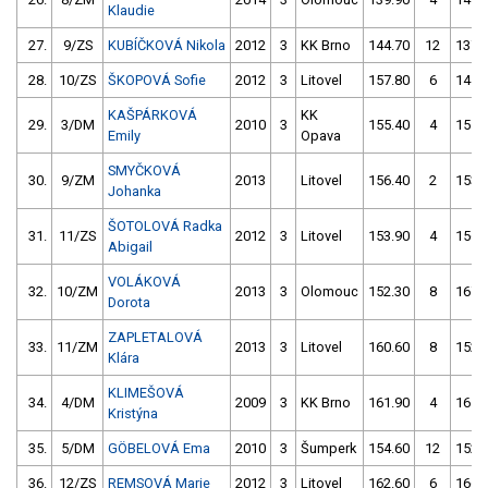
Klaudie
27.
9/ZS
KUBÍČKOVÁ Nikola
2012
3
KK Brno
144.70
12
137.
28.
10/ZS
ŠKOPOVÁ Sofie
2012
3
Litovel
157.80
6
144.
KAŠPÁRKOVÁ
KK
29.
3/DM
2010
3
155.40
4
151.
Emily
Opava
SMYČKOVÁ
30.
9/ZM
2013
Litovel
156.40
2
153.
Johanka
ŠOTOLOVÁ Radka
31.
11/ZS
2012
3
Litovel
153.90
4
156.
Abigail
VOLÁKOVÁ
32.
10/ZM
2013
3
Olomouc
152.30
8
167.
Dorota
ZAPLETALOVÁ
33.
11/ZM
2013
3
Litovel
160.60
8
152.
Klára
KLIMEŠOVÁ
34.
4/DM
2009
3
KK Brno
161.90
4
161.
Kristýna
35.
5/DM
GÖBELOVÁ Ema
2010
3
Šumperk
154.60
12
152.
36.
12/ZS
REMSOVÁ Marie
2012
3
Litovel
162.60
6
166.