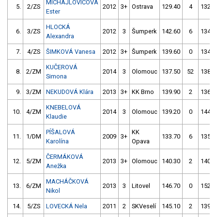
MICHAJLOVIČOVÁ
5.
2/ZS
2012
3+
Ostrava
129.40
4
132.2
Ester
HLOCKÁ
6.
3/ZS
2012
3
Šumperk
142.60
6
134.2
Alexandra
7.
4/ZS
ŠIMKOVÁ Vanesa
2012
3+
Šumperk
139.60
0
134.8
KUČEROVÁ
8.
2/ZM
2014
3
Olomouc
137.50
52
138.6
Simona
9.
3/ZM
NEKUDOVÁ Klára
2013
3+
KK Brno
139.90
2
136.7
KNEBELOVÁ
10.
4/ZM
2014
3
Olomouc
139.20
0
144.4
Klaudie
PÍŠALOVÁ
KK
11.
1/DM
2009
3+
133.70
6
135.3
Karolína
Opava
ČERMÁKOVÁ
12.
5/ZM
2013
3+
Olomouc
140.30
2
140.5
Anežka
MACHÁČKOVÁ
13.
6/ZM
2013
3
Litovel
146.70
0
152.9
Nikol
14.
5/ZS
LOVECKÁ Nela
2011
2
SKVeselí
145.10
2
139.9