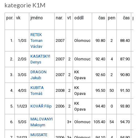
kategorie K1M
por.
vk
jméno
nar.
vt
oddíl
čas
pen
čas
pe
RETEK
1.
1/DS
Toman
2007
Olomouc
93.80
2
88.40
0
Václav
KASATSKYI
2.
2/DS
2007
2
Olomouc
92.40
4
87.90
2
Denys
DRAGON
KK
3.
3/DS
2007
2
92.60
2
90.80
0
Jakub
Opava
KUBITA
KK
4.
4/DS
2008
2
95.50
50
91.50
0
Tomáš
Opava
KK
5.
1/U23
KOVÁŘ Filip
2006
2
94.40
0
93.80
4
Opava
MALOVANYI
6.
5/DS
3+
Olomouc
105.40
54
94.70
0
Maksym
MUSSATE
7.
2/U23
2006
3+
Olomouc
94.10
4
94.90
0