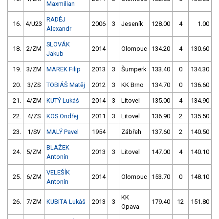
Maxmilian
RADĚJ
16.
4/U23
2006
3
Jeseník
128.00
4
1.00
9
Alexandr
SLOVÁK
18.
2/ZM
2014
Olomouc
134.20
4
130.60
Jakub
19.
3/ZM
MAREK Filip
2013
3
Šumperk
133.40
0
134.30
20.
3/ZS
TOBIÁŠ Matěj
2012
3
KK Brno
134.70
0
136.60
21.
4/ZM
KUTÝ Lukáš
2014
3
Litovel
135.00
4
134.90
22.
4/ZS
KOS Ondřej
2011
3
Litovel
136.90
2
135.50
23.
1/SV
MALÝ Pavel
1954
Zábřeh
137.60
2
140.50
BLAŽEK
24.
5/ZM
2013
3
Litovel
147.00
4
140.10
Antonín
VELEŠÍK
25.
6/ZM
2014
Olomouc
153.70
0
148.10
Antonín
KK
26.
7/ZM
KUBITA Lukáš
2013
3
179.40
12
151.80
Opava