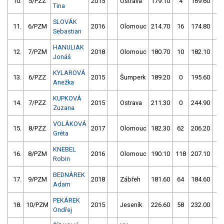
10.
5/PZZ
2015
Ostrava
179.10
4
169.60
8
Tina
SLOVÁK
11.
6/PZM
2016
Olomouc
214.70
16
174.80
10
Sebastian
HANULIAK
12.
7/PZM
2018
Olomouc
180.70
10
182.10
6
Jonáš
KYLAROVÁ
13.
6/PZZ
2015
Šumperk
189.20
0
195.60
0
Anežka
KUPKOVÁ
14.
7/PZZ
2015
Ostrava
211.30
0
244.90
0
Zuzana
VOLÁKOVÁ
15.
8/PZZ
2017
Olomouc
182.30
62
206.20
12
Gréta
KNEBEL
16.
8/PZM
2016
Olomouc
190.10
118
207.10
22
Robin
BEDNÁREK
17.
9/PZM
2018
Zábřeh
181.60
64
184.60
60
Adam
PEKÁREK
18.
10/PZM
2015
Jeseník
226.60
58
232.00
58
Ondřej