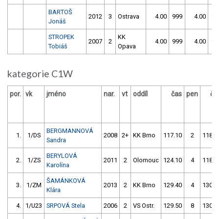
BARTOŠ
2012
3
Ostrava
4.00
999
4.00
99
Jonáš
STROPEK
KK
2007
2
4.00
999
4.00
99
Tobiáš
Opava
kategorie C1W
por.
vk
jméno
nar.
vt
oddíl
čas
pen
ča
BERGMANNOVÁ
1.
1/DS
2008
2+
KK Brno
117.10
2
118.5
Sandra
BERYLOVÁ
2.
1/ZS
2011
2
Olomouc
124.10
4
118.7
Karolína
ŠAMÁNKOVÁ
3.
1/ZM
2013
2
KK Brno
129.40
4
130.2
Klára
4.
1/U23
SRPOVÁ Stela
2006
2
VS Ostr.
129.50
8
130.8