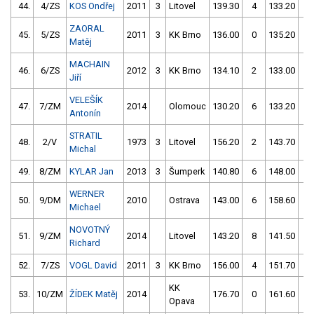
44.
4/ZS
KOS Ondřej
2011
3
Litovel
139.30
4
133.20
2
ZAORAL
45.
5/ZS
2011
3
KK Brno
136.00
0
135.20
2
Matěj
MACHAIN
46.
6/ZS
2012
3
KK Brno
134.10
2
133.00
6
Jiří
VELEŠÍK
47.
7/ZM
2014
Olomouc
130.20
6
133.20
8
Antonín
STRATIL
48.
2/V
1973
3
Litovel
156.20
2
143.70
2
Michal
49.
8/ZM
KYLAR Jan
2013
3
Šumperk
140.80
6
148.00
0
WERNER
50.
9/DM
2010
Ostrava
143.00
6
158.60
1
Michael
NOVOTNÝ
51.
9/ZM
2014
Litovel
143.20
8
141.50
8
Richard
52.
7/ZS
VOGL David
2011
3
KK Brno
156.00
4
151.70
4
KK
53.
10/ZM
ŽÍDEK Matěj
2014
176.70
0
161.60
2
Opava