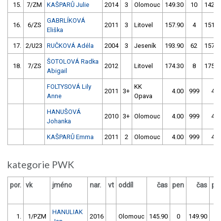
15.
7/ZM
KAŠPARŮ Julie
2014
3
Olomouc
149.30
10
142.3
GABRLÍKOVÁ
16.
6/ZS
2011
3
Litovel
157.90
4
151.7
Eliška
17.
2/U23
RUČKOVÁ Adéla
2004
3
Jeseník
193.90
62
157.1
ŠOTOLOVÁ Radka
18.
7/ZS
2012
Litovel
174.30
8
175.9
Abigail
FOLTYSOVÁ Lily
KK
2011
3+
4.00
999
4.0
Anne
Opava
HANUŠOVÁ
2010
3+
Olomouc
4.00
999
4.0
Johanka
KAŠPARŮ Emma
2011
2
Olomouc
4.00
999
4.0
kategorie PWK
por.
vk
jméno
nar.
vt
oddíl
čas
pen
čas
pe
HANULIAK
1.
1/PZM
2016
Olomouc
145.90
0
149.90
4