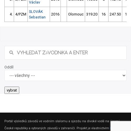
Václav
SLOVÁK
4.
4/PZM
2016
Olomouc
319.20
16
247.50
16
Sebastian
Oddíl
Portál výsledků závodů ve vodním slalomu a sjezdu na divoké vodě na území
České republiky a vybraných závodů v zahraničí. Projekt je vlastnictvím
ČSK DV
.