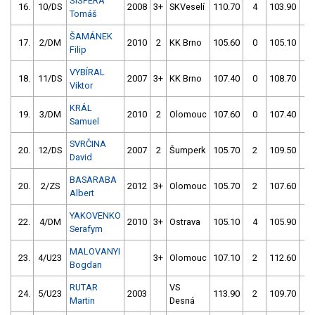
ŠIŠPERA
16.
10/DS
2008
3+
SKVeselí
110.70
4
103.90
0
Tomáš
ŠAMÁNEK
17.
2/DM
2010
2
KK Brno
105.60
0
105.10
0
Filip
VYBÍRAL
18.
11/DS
2007
3+
KK Brno
107.40
0
108.70
4
Viktor
KRÁL
19.
3/DM
2010
2
Olomouc
107.60
0
107.40
5
Samuel
SVRČINA
20.
12/DS
2007
2
Šumperk
105.70
2
109.50
2
David
BASARABA
20.
2/ZS
2012
3+
Olomouc
105.70
2
107.60
4
Albert
YAKOVENKO
22.
4/DM
2010
3+
Ostrava
105.10
4
105.90
2
Serafym
MALOVANYI
23.
4/U23
3+
Olomouc
107.10
2
112.60
2
Bogdan
RUTAR
VS
24.
5/U23
2003
113.90
2
109.70
0
Martin
Desná