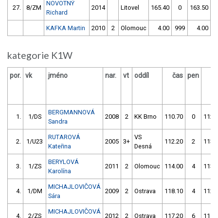
NOVOTNÝ
27.
8/ZM
2014
Litovel
165.40
0
163.50
Richard
KAFKA Martin
2010
2
Olomouc
4.00
999
4.00
9
kategorie K1W
por.
vk
jméno
nar.
vt
oddíl
čas
pen
č
BERGMANNOVÁ
1.
1/DS
2008
2
KK Brno
110.70
0
112.
Sandra
RUTAROVÁ
VS
2.
1/U23
2005
3+
112.20
2
113.
Kateřina
Desná
BERYLOVÁ
3.
1/ZS
2011
2
Olomouc
114.00
4
113.
Karolína
MICHAJLOVIČOVÁ
4.
1/DM
2009
2
Ostrava
118.10
4
112.
Sára
MICHAJLOVIČOVÁ
4.
2/ZS
2012
2
Ostrava
117.20
6
114.