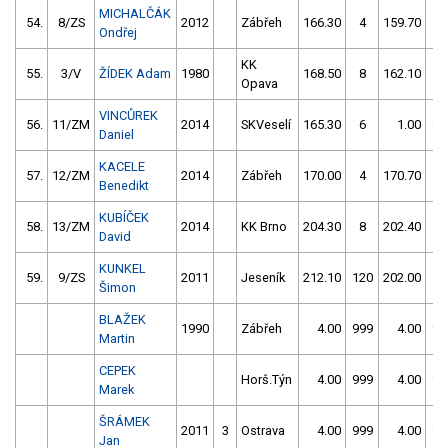
MICHALČÁK
54.
8/ZS
2012
Zábřeh
166.30
4
159.70
4
Ondřej
KK
55.
3/V
ŽÍDEK Adam
1980
168.50
8
162.10
4
Opava
VINCŮREK
56.
11/ZM
2014
SKVeselí
165.30
6
1.00
99
Daniel
KACELE
57.
12/ZM
2014
Zábřeh
170.00
4
170.70
4
Benedikt
KUBÍČEK
58.
13/ZM
2014
KK Brno
204.30
8
202.40
4
David
KUNKEL
59.
9/ZS
2011
Jeseník
212.10
120
202.00
6
Šimon
BLAŽEK
1990
Zábřeh
4.00
999
4.00
99
Martin
CEPEK
Horš.Týn
4.00
999
4.00
99
Marek
ŠRÁMEK
2011
3
Ostrava
4.00
999
4.00
99
Jan