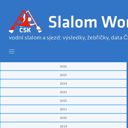
vodní slalom a sjezd: výsledky, žebříčky, data
2026
2025
2024
2023
2022
2021
2020
2019