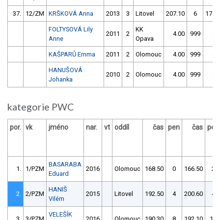
37.
12/ZM
KRŠKOVÁ Anna
2013
3
Litovel
207.10
6
171.
FOLTYSOVÁ Lily
KK
2011
2
4.00
999
4.
Anne
Opava
KAŠPARŮ Emma
2011
2
Olomouc
4.00
999
4.
HANUŠOVÁ
2010
2
Olomouc
4.00
999
4.
Johanka
kategorie PWC
por.
vk
jméno
nar.
vt
oddíl
čas
pen
čas
pen
BASARABA
1.
1/PZM
2016
Olomouc
168.50
0
166.50
2
Eduard
HANIŠ
2.
2/PZM
2015
Litovel
192.50
4
200.60
4
Vilém
VELEŠÍK
3.
3/PZM
2016
Olomouc
190.30
8
192.10
10