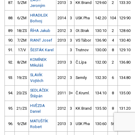
87.
5/ZM
2013
3
KK Brand
129.60
2
133.30
Jeroným
HRADILEK
88.
6/ZM
2014
3
USK Pha
142.20
104
129.90
Bořivoj
89.
18/ZS
ŘÍHA Jakub
2012
3
Ot.Strak
130.10
2
128.60
90.
7/ZM
RIANT Josef
2013
3
VS Tábor
136.90
4
130.40
91.
17/V
ŠESTÁK Karel
3
Trutnov
130.00
8
129.10
KOMÍNEK
92.
8/ZM
2013
3
Č.Lípa
132.00
2
136.80
Mikuláš
SLAVÍK
93.
19/ZS
2012
3
Semily
132.30
6
134.80
Vojtěch
SEDLÁČEK
94.
20/ZS
2011
3+
Č.Kruml.
134.10
8
135.00
Štěpán
HVĚZDA
95.
21/ZS
2012
3
KK Brand
135.50
8
131.20
Daniel
MATUŠTÍK
96.
9/ZM
2013
3
USK Pha
130.60
56
129.30
Robert