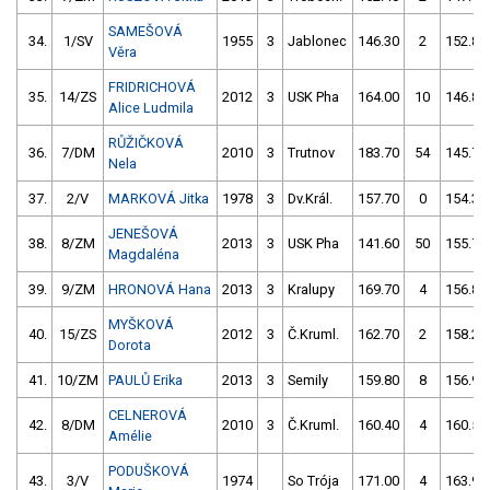
SAMEŠOVÁ
34.
1/SV
1955
3
Jablonec
146.30
2
152.80
Věra
FRIDRICHOVÁ
35.
14/ZS
2012
3
USK Pha
164.00
10
146.80
Alice Ludmila
RŮŽIČKOVÁ
36.
7/DM
2010
3
Trutnov
183.70
54
145.70
Nela
37.
2/V
MARKOVÁ Jitka
1978
3
Dv.Král.
157.70
0
154.30
JENEŠOVÁ
38.
8/ZM
2013
3
USK Pha
141.60
50
155.70
Magdaléna
39.
9/ZM
HRONOVÁ Hana
2013
3
Kralupy
169.70
4
156.80
MYŠKOVÁ
40.
15/ZS
2012
3
Č.Kruml.
162.70
2
158.20
Dorota
41.
10/ZM
PAULŮ Erika
2013
3
Semily
159.80
8
156.90
CELNEROVÁ
42.
8/DM
2010
3
Č.Kruml.
160.40
4
160.50
Amélie
PODUŠKOVÁ
43.
3/V
1974
So Trója
171.00
4
163.90