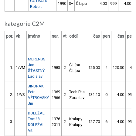
GOTVALD
1990
3+
Č.Lípa
4.00
999
4.00
Robert
kategorie C2M
por.
vk
jméno
nar.
vt
oddíl
čas
pen
čas
pen
MERENUS
Jan
Č.Lípa
1.
1/VM
1983
2
125.00
4
120.30
4
ŠŤASTNÝ
Č.Lípa
Ladislav
JINDRÁK
Petr
1969
Tech.Pha
2.
1/VS
2
131.10
0
4.00
999
VĚTROVSKÝ
1966
Zbraslav
Jiří
DOLEŽAL
Tomáš
1976
Kralupy
3.
2
127.70
6
4.00
999
DOLEŽAL
2011
Kralupy
Vít