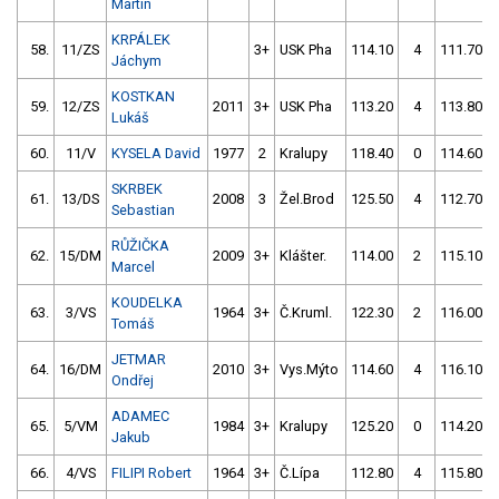
Martin
KRPÁLEK
58.
11/ZS
3+
USK Pha
114.10
4
111.70
Jáchym
KOSTKAN
59.
12/ZS
2011
3+
USK Pha
113.20
4
113.80
Lukáš
60.
11/V
KYSELA David
1977
2
Kralupy
118.40
0
114.60
SKRBEK
61.
13/DS
2008
3
Žel.Brod
125.50
4
112.70
Sebastian
RŮŽIČKA
62.
15/DM
2009
3+
Klášter.
114.00
2
115.10
Marcel
KOUDELKA
63.
3/VS
1964
3+
Č.Kruml.
122.30
2
116.00
Tomáš
JETMAR
64.
16/DM
2010
3+
Vys.Mýto
114.60
4
116.10
Ondřej
ADAMEC
65.
5/VM
1984
3+
Kralupy
125.20
0
114.20
Jakub
66.
4/VS
FILIPI Robert
1964
3+
Č.Lípa
112.80
4
115.80