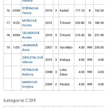
Vanesa
ŠTĚPINOVÁ
16.
3/DM
2010
3
Kadaň
171.10
8
162.30
Tereza
MYŠKOVÁ
17.
9/ZS
2012
Č.Kruml.
226.80
10
183.50
Dorota
CELNEROVÁ
18.
4/DM
2010
3
Č.Kruml.
216.50
56
251.90
1
Amélie
JASANSKÁ
19.
1/DS
2007
3
Vys.Mýto
4.00
999
236.00
Anna
ZAPLETALOVÁ
2013
3
Kralupy
4.00
999
4.00
9
Viktorie
PETRIKOVÁ
Loko
2008
3
4.00
999
4.00
9
Barbora
Žatec
MARKOVÁ
2009
2
Pardub.
4.00
999
4.00
9
Kristýna
kategorie C1M