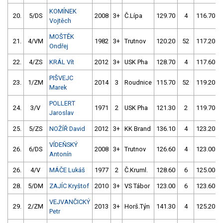
KOMÍNEK
20.
5/DS
2008
3+
Č.Lípa
129.70
4
116.70
Vojtěch
MOŠTĚK
21.
4/VM
1982
3+
Trutnov
120.20
52
117.20
Ondřej
22.
4/ZS
KRÁL Vít
2012
3+
USK Pha
128.70
4
117.60
PIŠVEJC
23.
1/ZM
2014
3
Roudnice
115.70
52
119.20
Marek
POLLERT
24.
3/V
1971
2
USK Pha
121.30
2
119.70
Jaroslav
25.
5/ZS
NOŽÍŘ David
2012
3+
KK Brand
136.10
4
123.20
VÍDEŇSKÝ
26.
6/DS
2008
3+
Trutnov
126.60
4
123.00
Antonín
26.
4/V
MÁČE Lukáš
1977
2
Č.Kruml.
128.60
6
125.00
28.
5/DM
ZAJÍC Kryštof
2010
3+
VS Tábor
123.00
6
123.60
VEJVANČICKÝ
29.
2/ZM
2013
3+
Horš.Týn
141.30
4
125.20
Petr