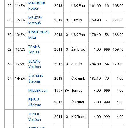
MATUŠTÍK
59.
11/ZM
2013
USK Pha
161.60
16
168.00
Robert
MRŮZEK
60.
12/ZM
2013
3
Semily
168.90
4
171.00
Matouš
KRATOCHVÍL
60.
13/ZM
2013
3
USK Pha
178.40
56
166.90
Mika
TRNKA
62.
16/ZS
2011
3
Žel.Brod
1.00
999
169.40
Tobiáš
SLAVÍK
63.
17/ZS
2012
3
Semily
284.80
54
179.10
Vojtěch
VOŠALÍK
64.
14/ZM
2013
Č.Kruml.
182.10
70
1.00
Štěpán
MILLER Jan
1997
3+
Turnov
4.00
999
4.00
FIKEJS
2014
Č.Kruml.
4.00
999
4.00
Jáchym
JUNEK
2011
3
KK Brand
4.00
999
4.00
Vojtěch