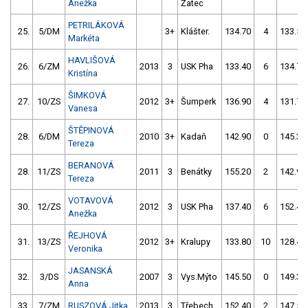
Anežka
Žatec
PETRILÁKOVÁ
25.
5/DM
3+
Klášter.
134.70
4
133.50
Markéta
HAVLIŠOVÁ
26.
6/ZM
2013
3
USK Pha
133.40
6
134.70
Kristína
ŠIMKOVÁ
27.
10/ZS
2012
3+
Šumperk
136.90
4
131.70
Vanesa
ŠTĚPINOVÁ
28.
6/DM
2010
3+
Kadaň
142.90
0
145.30
Tereza
BERANOVÁ
28.
11/ZS
2011
3
Benátky
155.20
2
142.90
Tereza
VOTAVOVÁ
30.
12/ZS
2012
3
USK Pha
137.40
6
152.40
Anežka
ŘEJHOVÁ
31.
13/ZS
2012
3+
Kralupy
133.80
10
128.40
Veronika
JASANSKÁ
32.
3/DS
2007
3
Vys.Mýto
145.50
0
149.30
Anna
33.
7/ZM
RUSZOVÁ Jitka
2013
3
Třebech.
152.40
2
147.50