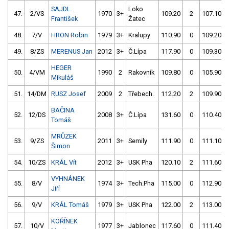
SAJDL
Loko
47.
2/VS
1970
3+
109.20
2
107.10
František
Žatec
48.
7/V
HRON Robin
1979
3+
Kralupy
110.90
0
109.20
49.
8/ZS
MERENUS Jan
2012
3+
Č.Lípa
117.90
0
109.30
HEGER
50.
4/VM
1990
2
Rakovník
109.80
0
105.90
Mikuláš
51.
14/DM
RUSZ Josef
2009
2
Třebech.
112.20
2
109.90
BAČINA
52.
12/DS
2008
3+
Č.Lípa
131.60
0
110.40
Tomáš
MRŮZEK
53.
9/ZS
2011
3+
Semily
111.90
0
111.10
Šimon
54.
10/ZS
KRÁL Vít
2012
3+
USK Pha
120.10
2
111.60
VYHNÁNEK
55.
8/V
1974
3+
Tech.Pha
115.00
0
112.90
Jiří
56.
9/V
KRÁL Tomáš
1979
3+
USK Pha
122.00
2
113.00
KOŘÍNEK
57.
10/V
1977
3+
Jablonec
117.60
0
111.40