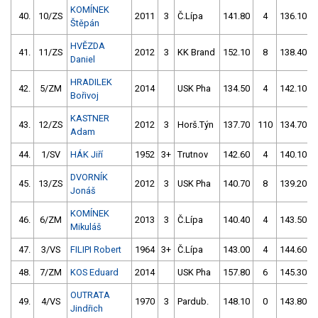
KOMÍNEK
40.
10/ZS
2011
3
Č.Lípa
141.80
4
136.10
Štěpán
HVĚZDA
41.
11/ZS
2012
3
KK Brand
152.10
8
138.40
Daniel
HRADILEK
42.
5/ZM
2014
USK Pha
134.50
4
142.10
Bořivoj
KASTNER
43.
12/ZS
2012
3
Horš.Týn
137.70
110
134.70
Adam
44.
1/SV
HÁK Jiří
1952
3+
Trutnov
142.60
4
140.10
DVORNÍK
45.
13/ZS
2012
3
USK Pha
140.70
8
139.20
Jonáš
KOMÍNEK
46.
6/ZM
2013
3
Č.Lípa
140.40
4
143.50
Mikuláš
47.
3/VS
FILIPI Robert
1964
3+
Č.Lípa
143.00
4
144.60
48.
7/ZM
KOS Eduard
2014
USK Pha
157.80
6
145.30
OUTRATA
49.
4/VS
1970
3
Pardub.
148.10
0
143.80
Jindřich