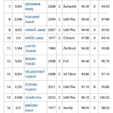
SEKANINA
7.
3/DS
2008
2
Šumperk
93.50
0
94.30
Matěj
POKORNÝ
8.
2/DM
2009
2
USK Pha
90.00
4
97.80
Daniel
8.
4/DS
HANUŠ Jakub
2007
2
USK Pha
94.00
0
95.50
10.
1/V
MÁČE Lukáš
1977
2
Č.Kruml.
97.80
0
94.10
LHOTA
11.
1/VM
1984
Žel.Brod
94.50
4
95.80
Zbyšek
BERAN
12.
5/DS
2008
2
Frol
96.40
2
96.70
Tobiáš
VELENOVSKÝ
13.
6/DS
2008
2
VS Tábor
94.80
2
97.10
Vojtěch
ŠTEFAN
14.
2/ZS
2011
2
USK Pha
97.10
8
95.80
Vojtěch
15.
3/DM
VLNAS Ota
2010
2
USK Pha
96.10
2
106.20
MRŮZEK
16.
2/V
1977
2
Semily
98.30
0
98.20
Kamil