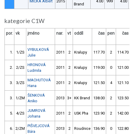
MICKA Albert
2015
4.00
999
4.00
9
Brand
kategorie C1W
por.
vk
jméno
nar.
vt
oddíl
čas
pen
čas
p
VYBULKOVÁ
1.
1/ZS
2011
2
Kralupy
117.70
2
114.70
Julie
HRONOVÁ
2.
2/ZS
2011
2
Kralupy
119.00
0
121.00
Ludmila
MACHUTOVÁ
3.
3/ZS
2011
2
Kralupy
121.50
4
121.10
Hana
ŠENKOVÁ
3.
1/ZM
2013
3+
KK Brand
138.00
2
123.50
Aniko
JUMROVÁ
5.
4/ZS
2011
2
USK Pha
123.90
2
142.00
Johana
PIŠVEJCOVÁ
6.
2/ZM
2013
2
Roudnice
136.90
0
122.80
Bára