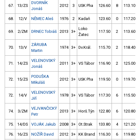
DVORNÍK
67.
13/ZS
2012
3
USK Pha
126.60
8
113.10
Jonáš
68.
12/V
NĚMEC Aleš
1976
2
Kadaň
123.60
0
117.20
Loko
69.
2/ZM
DRNEC Tobiáš
2013
3+
117.50
2
113.60
Žatec
ZÁRUBA
70.
13/V
1974
3+
Dv.Král.
115.70
2
118.40
Martin
VELENOVSKÝ
71.
14/ZS
2011
3+
VS Tábor
116.90
2
125.00
Jonáš
PODUŠKA
72.
15/ZS
2012
3+
USK Pha
119.50
0
119.70
Mikuláš
VELENOVSKÝ
72.
14/V
1978
3+
VS Tábor
117.30
6
115.50
Jiří
VEJVANČICKÝ
74.
3/ZM
2013
3+
Horš.Týn
122.80
6
120.80
Petr
75.
14/DS
VOJÁK Jakub
2008
3+
Ot.Strak
133.80
4
121.20
76.
16/ZS
NOŽÍŘ David
2012
3+
KK Brand
116.30
6
119.80