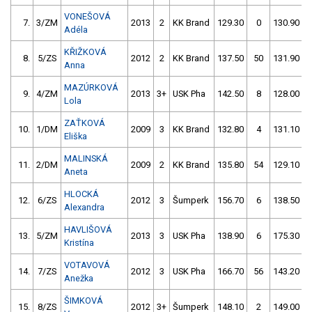
VONEŠOVÁ
7.
3/ZM
2013
2
KK Brand
129.30
0
130.90
Adéla
KŘIŽKOVÁ
8.
5/ZS
2012
2
KK Brand
137.50
50
131.90
Anna
MAZÚRKOVÁ
9.
4/ZM
2013
3+
USK Pha
142.50
8
128.00
Lola
ZAŤKOVÁ
10.
1/DM
2009
3
KK Brand
132.80
4
131.10
Eliška
MALINSKÁ
11.
2/DM
2009
2
KK Brand
135.80
54
129.10
Aneta
HLOCKÁ
12.
6/ZS
2012
3
Šumperk
156.70
6
138.50
Alexandra
HAVLIŠOVÁ
13.
5/ZM
2013
3
USK Pha
138.90
6
175.30
Kristína
VOTAVOVÁ
14.
7/ZS
2012
3
USK Pha
166.70
56
143.20
Anežka
ŠIMKOVÁ
15.
8/ZS
2012
3+
Šumperk
148.10
2
149.00