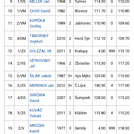
9.
1/VS
MILLER Jan
1968
2
Turnov
114.30
0
110.20
10.
1/VM
CHOD David
1982
Blovice
111.70
2
110.80
KOPIČKA
11.
2/VM
1989
2
Jablonec
110.90
0
109.60
Ondřej
TÁBORSKÝ
12.
4/DM
2010
2
Horš.Týn
112.10
2
109.70
Vojtěch
13.
1/ZS
DOLEŽAL Vít
2011
2
Kralupy
4.00
999
113.10
VĚTROVSKÝ
14.
2/VS
1966
2
Zbraslav
115.30
0
117.20
Jiří
15.
3/VM
ŠILAR Jakub
1987
3+
Vys.Mýto
120.00
0
115.60
16.
2/ZS
MERENUS Jan
2012
3+
Č.Lípa
140.50
4
117.00
SVRČINA
17.
4/DS
2007
2
Šumperk
128.30
0
115.20
David
KOVÁČ
18.
3/ZS
2011
2
Klášter.
113.80
4
115.20
Tobiáš
MRŮZEK
19.
2/V
1977
3
Semily
4.00
999
118.30
Kamil