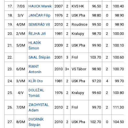
17.
7/DS
HAUCK Marek
2007
2
KVS HK
96.50
2
100.40
18.
3/V
JANČAR Filip
1976
2
USK Pha
98.80
0
98.90
19.
4/DM
SEMERÁD Vít
2010
2
Roudnice
99.50
0
98.90
20.
2/VM
ŘEJHA Jiří
1981
2
Kralupy
98.70
2
100.00
HLADÍK
21.
5/DM
2009
2
USK Pha
99.90
2
100.10
Šimon
22.
SAAL Štěpán
2001
3
Frol
103.70
2
100.60
RIANT
23.
6/DM
2010
3+
VS Tábor
98.90
2
100.70
Antonín
24.
3/VM
KLÍR Oto
1981
2
USK Pha
97.20
4
99.70
DOLEŽAL
25.
4/V
1976
2
Kralupy
99.60
2
103.80
Tomáš
ZACHYSTAL
26.
7/DM
2010
2
Frol
99.70
2
111.30
Adam
DVORNÍK
27.
8/DM
2010
2
USK Pha
102.70
0
104.50
Štěpán