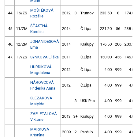
Marie
MOŠTĚKOVÁ
44.
16/ZS
2012
3
Trutnov
233.50
8
174.00
Rozálie
ŠŤASTNÁ
45.
11/ZM
2014
Č.Lípa
221.20
56
238.50
Karolína
JOHANIDESOVÁ
46.
12/ZM
2014
Kralupy
176.50
206
200.10
Ema
47.
17/ZS
SYNKOVÁ Eliška
2011
Č.Lípa
150.80
456
146.00
HURDÍKOVÁ
2012
Č.Lípa
4.00
999
4.00
Magdaléna
NÁROVCOVÁ
2012
Č.Lípa
4.00
999
4.00
Friderika Anna
SLEZÁKOVÁ
3
USK Pha
4.00
999
4.00
Matylda
ZAPLETALOVÁ
2013
3+
Kralupy
4.00
999
4.00
Viktorie
MARKOVÁ
2009
2
Pardub.
4.00
999
4.00
Kristýna