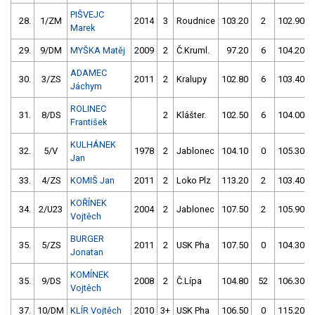
PIŠVEJC
28.
1/ZM
2014
3
Roudnice
103.20
2
102.90
Marek
29.
9/DM
MYŠKA Matěj
2009
2
Č.Kruml.
97.20
6
104.20
ADAMEC
30.
3/ZS
2011
2
Kralupy
102.80
6
103.40
Jáchym
ROLINEC
31.
8/DS
2
Klášter.
102.50
6
104.00
František
KULHÁNEK
32.
5/V
1978
2
Jablonec
104.10
0
105.30
Jan
33.
4/ZS
KOMIŠ Jan
2011
2
Loko Plz
113.20
2
103.40
KOŘÍNEK
34.
2/U23
2004
2
Jablonec
107.50
2
105.90
Vojtěch
BURGER
35.
5/ZS
2011
2
USK Pha
107.50
0
104.30
Jonatan
KOMÍNEK
35.
9/DS
2008
2
Č.Lípa
104.80
52
106.30
Vojtěch
37.
10/DM
KLÍR Vojtěch
2010
3+
USK Pha
106.50
0
115.20