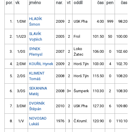
por.
vk
jméno
nar.
vt
oddíl
čas
pen
čas
HLADÍK
1.
1/DM
2009
2
USK Pha
4.00
999
98.20
Šimon
SLAVÍK
2.
1/U23
2005
2
Frol
101.50
50
100.00
Vojtěch
SYNEK
Loko
3.
1/DS
2007
2
106.00
0
102.60
Přemysl
Žatec
4.
2/DM
KOUŘIL Hynek
2009
2
Horš.Týn
103.00
4
102.70
KLIMENT
5.
2/DS
2008
2
Horš.Týn
115.50
0
108.20
Tomáš
SEKANINA
6.
3/DS
2008
3+
Šumperk
110.30
2
108.30
Matěj
DVORNÍK
7.
3/DM
2010
2
USK Pha
127.30
6
109.80
Štěpán
NOVOSAD
8.
1/V
1976
3
Č.Kruml.
120.90
0
110.10
Lukáš