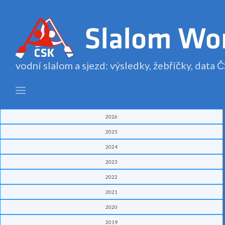
vodní slalom a sjezd: výsledky, žebříčky, data
2026
2025
2024
2023
2022
2021
2020
2019