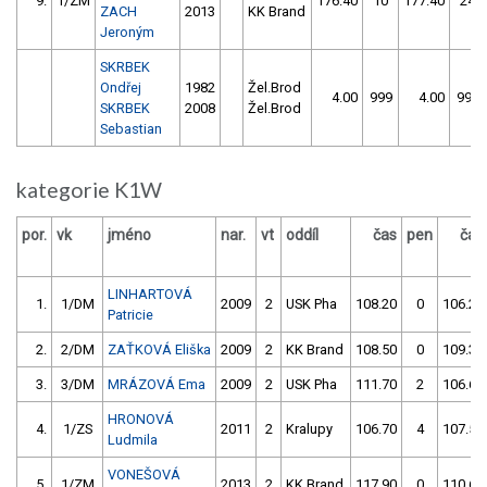
9.
1/ZM
176.40
10
177.40
24
ZACH
2013
KK Brand
Jeroným
SKRBEK
Ondřej
1982
Žel.Brod
4.00
999
4.00
999
SKRBEK
2008
Žel.Brod
Sebastian
kategorie K1W
por.
vk
jméno
nar.
vt
oddíl
čas
pen
čas
LINHARTOVÁ
1.
1/DM
2009
2
USK Pha
108.20
0
106.20
Patricie
2.
2/DM
ZAŤKOVÁ Eliška
2009
2
KK Brand
108.50
0
109.30
3.
3/DM
MRÁZOVÁ Ema
2009
2
USK Pha
111.70
2
106.60
HRONOVÁ
4.
1/ZS
2011
2
Kralupy
106.70
4
107.50
Ludmila
VONEŠOVÁ
5.
1/ZM
2013
2
KK Brand
117.90
0
110.60