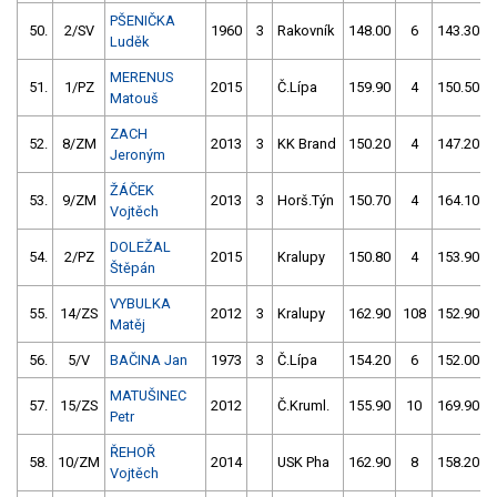
PŠENIČKA
50.
2/SV
1960
3
Rakovník
148.00
6
143.30
Luděk
MERENUS
51.
1/PZ
2015
Č.Lípa
159.90
4
150.50
Matouš
ZACH
52.
8/ZM
2013
3
KK Brand
150.20
4
147.20
Jeroným
ŽÁČEK
53.
9/ZM
2013
3
Horš.Týn
150.70
4
164.10
Vojtěch
DOLEŽAL
54.
2/PZ
2015
Kralupy
150.80
4
153.90
Štěpán
VYBULKA
55.
14/ZS
2012
3
Kralupy
162.90
108
152.90
Matěj
56.
5/V
BAČINA Jan
1973
3
Č.Lípa
154.20
6
152.00
MATUŠINEC
57.
15/ZS
2012
Č.Kruml.
155.90
10
169.90
Petr
ŘEHOŘ
58.
10/ZM
2014
USK Pha
162.90
8
158.20
Vojtěch