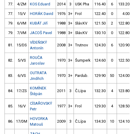
77.
4/ZM
KOS Eduard
2014
3
USK Pha
116.40
6
133.20
77.
15/V
HORÁK David
1976
3+
Frol
122.40
0
4.00
79.
6/VM
KUBÁT Jiří
1988
3+
Sláv.KV
121.50
2
122.80
79.
7/VM
JACOŠ Pavel
1988
3+
Sláv.KV
130.10
0
122.80
VÍDEŇSKÝ
81.
15/DS
2008
3+
Trutnov
124.30
6
120.90
Antonín
ROUČA
82.
5/VS
1970
3+
Šumperk
124.60
0
122.50
Jaroslav
OUTRATA
83.
6/VS
1970
3+
Pardub.
129.90
50
124.00
Jindřich
KOMÍNEK
84.
17/ZS
2011
3
Č.Lípa
132.30
4
123.80
Štěpán
CÍSAŘOVSKÝ
85.
16/V
1977
3+
Frol
129.30
4
128.50
Petr
HOVORKA
86.
17/DM
2009
3
Č.Lípa
134.30
10
124.10
Matouš
ZACH