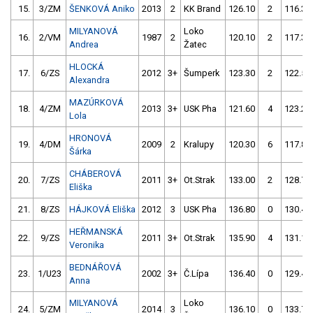
15.
3/ZM
ŠENKOVÁ Aniko
2013
2
KK Brand
126.10
2
116.30
MILYANOVÁ
Loko
16.
2/VM
1987
2
120.10
2
117.30
Andrea
Žatec
HLOCKÁ
17.
6/ZS
2012
3+
Šumperk
123.30
2
122.50
Alexandra
MAZÚRKOVÁ
18.
4/ZM
2013
3+
USK Pha
121.60
4
123.20
Lola
HRONOVÁ
19.
4/DM
2009
2
Kralupy
120.30
6
117.80
Šárka
CHÁBEROVÁ
20.
7/ZS
2011
3+
Ot.Strak
133.00
2
128.70
Eliška
21.
8/ZS
HÁJKOVÁ Eliška
2012
3
USK Pha
136.80
0
130.40
HEŘMANSKÁ
22.
9/ZS
2011
3+
Ot.Strak
135.90
4
131.10
Veronika
BEDNÁŘOVÁ
23.
1/U23
2002
3+
Č.Lípa
136.40
0
129.40
Anna
MILYANOVÁ
Loko
24.
5/ZM
2014
3
136.10
0
133.70