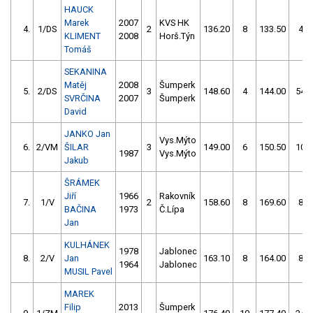
HAUCK
Marek
2007
KVS HK
4.
1/DS
2
136.20
8
133.50
4
KLIMENT
2008
Horš.Týn
Tomáš
SEKANINA
Matěj
2008
Šumperk
5.
2/DS
3
148.60
4
144.00
54
SVRČINA
2007
Šumperk
David
JANKO Jan
Vys.Mýto
6.
2/VM
ŠILAR
3
149.00
6
150.50
10
1987
Vys.Mýto
Jakub
ŠRÁMEK
Jiří
1966
Rakovník
7.
1/V
2
158.60
8
169.60
8
BAČINA
1973
Č.Lípa
Jan
KULHÁNEK
1978
Jablonec
8.
2/V
Jan
163.10
8
164.00
8
1964
Jablonec
MUSIL Pavel
MAREK
Filip
2013
Šumperk