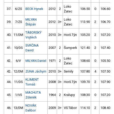
Loko
37.
6/ZS
BECK Hynek
2012
2
106.50
0
106.60
Žatec
MILYAN
Loko
39.
7/ZS
2012
3+
113.90
2
106.70
Štěpán
Žatec
TÁBORSKÝ
40.
11/DM
2010
3+
Horš.Týn
105.20
2
107.20
Vojtěch
SVRČINA
41.
10/DS
2007
2
Šumperk
121.40
2
107.40
David
Loko
42.
6/V
MILYAN Daniel
1971
2
108.60
0
105.50
Žatec
42.
12/DM
ZUNA Jáchym
2010
3+
Semily
107.80
4
107.50
KLIMENT
44.
11/DS
2008
3+
Horš.Týn
109.70
2
107.90
Tomáš
MACHUTA
45.
1/VS
1964
2
Kralupy
108.30
0
107.20
Zdeněk
NOVÁK
46.
13/DM
2009
3+
VS Tábor
114.10
2
108.40
Dalibor