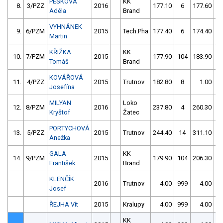
PEŠKOVÁ
KK
8.
3/PZZ
2016
177.10
6
177.60
5
Adéla
Brand
VYHNÁNEK
9.
6/PZM
2015
Tech.Pha
177.40
6
174.40
1
Martin
KŘIŽKA
KK
10.
7/PZM
2015
177.90
104
183.90
Tomáš
Brand
KOVÁŘOVÁ
11.
4/PZZ
2015
Trutnov
182.80
8
1.00
9
Josefína
MILYAN
Loko
12.
8/PZM
2016
237.80
4
260.30
6
Kryštof
Žatec
PORTYCHOVÁ
13.
5/PZZ
2015
Trutnov
244.40
14
311.10
Anežka
GALA
KK
14.
9/PZM
2015
179.90
104
206.30
5
František
Brand
KLENČÍK
2016
Trutnov
4.00
999
4.00
9
Josef
ŘEJHA Vít
2015
Kralupy
4.00
999
4.00
9
KK