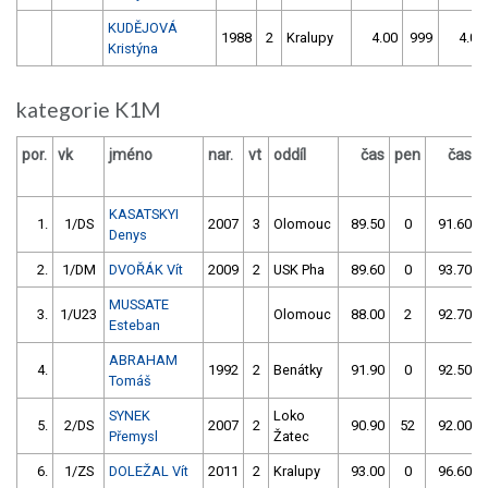
KUDĚJOVÁ
1988
2
Kralupy
4.00
999
4.00
Kristýna
kategorie K1M
por.
vk
jméno
nar.
vt
oddíl
čas
pen
čas
KASATSKYI
1.
1/DS
2007
3
Olomouc
89.50
0
91.60
Denys
2.
1/DM
DVOŘÁK Vít
2009
2
USK Pha
89.60
0
93.70
MUSSATE
3.
1/U23
Olomouc
88.00
2
92.70
Esteban
ABRAHAM
4.
1992
2
Benátky
91.90
0
92.50
Tomáš
SYNEK
Loko
5.
2/DS
2007
2
90.90
52
92.00
Přemysl
Žatec
6.
1/ZS
DOLEŽAL Vít
2011
2
Kralupy
93.00
0
96.60