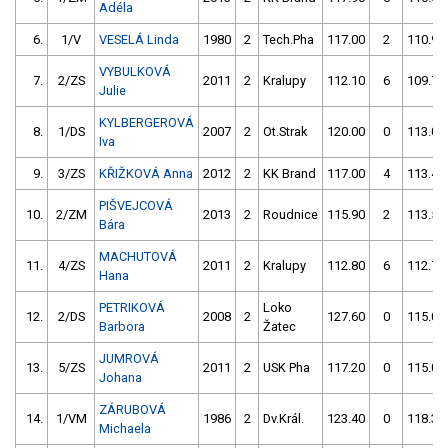
Adéla
6.
1/V
VESELÁ Linda
1980
2
Tech.Pha
117.00
2
110.90
VYBULKOVÁ
7.
2/ZS
2011
2
Kralupy
112.10
6
109.70
Julie
KYLBERGEROVÁ
8.
1/DS
2007
2
Ot.Strak
120.00
0
113.00
Iva
9.
3/ZS
KŘIŽKOVÁ Anna
2012
2
KK Brand
117.00
4
113.40
PIŠVEJCOVÁ
10.
2/ZM
2013
2
Roudnice
115.90
2
113.50
Bára
MACHUTOVÁ
11.
4/ZS
2011
2
Kralupy
112.80
6
112.70
Hana
PETRIKOVÁ
Loko
12.
2/DS
2008
2
127.60
0
115.00
Barbora
Žatec
JUMROVÁ
13.
5/ZS
2011
2
USK Pha
117.20
0
115.00
Johana
ZÁRUBOVÁ
14.
1/VM
1986
2
Dv.Král.
123.40
0
118.30
Michaela