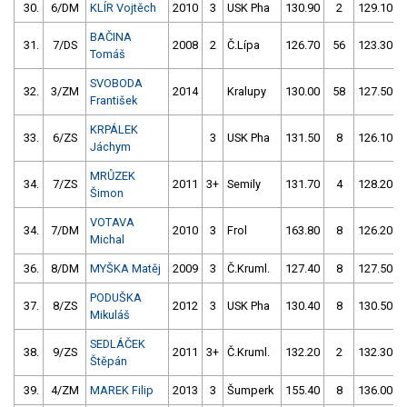
30.
6/DM
KLÍR Vojtěch
2010
3
USK Pha
130.90
2
129.10
BAČINA
31.
7/DS
2008
2
Č.Lípa
126.70
56
123.30
Tomáš
SVOBODA
32.
3/ZM
2014
Kralupy
130.00
58
127.50
František
KRPÁLEK
33.
6/ZS
3
USK Pha
131.50
8
126.10
Jáchym
MRŮZEK
34.
7/ZS
2011
3+
Semily
131.70
4
128.20
Šimon
VOTAVA
34.
7/DM
2010
3
Frol
163.80
8
126.20
Michal
36.
8/DM
MYŠKA Matěj
2009
3
Č.Kruml.
127.40
8
127.50
PODUŠKA
37.
8/ZS
2012
3
USK Pha
130.40
8
130.50
Mikuláš
SEDLÁČEK
38.
9/ZS
2011
3+
Č.Kruml.
132.20
2
132.30
Štěpán
39.
4/ZM
MAREK Filip
2013
3
Šumperk
155.40
8
136.00