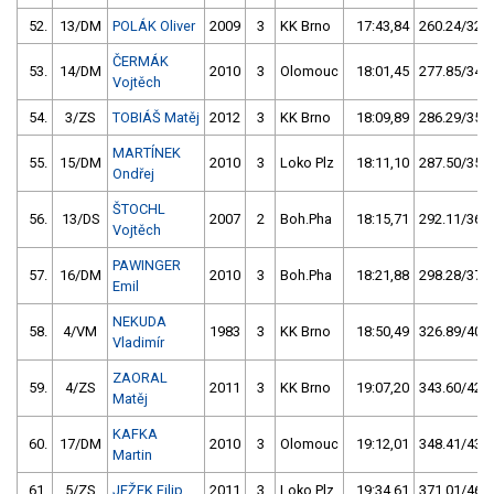
52.
13/DM
POLÁK Oliver
2009
3
KK Brno
17:43,84
260.24/32,4
ČERMÁK
53.
14/DM
2010
3
Olomouc
18:01,45
277.85/34,6
Vojtěch
54.
3/ZS
TOBIÁŠ Matěj
2012
3
KK Brno
18:09,89
286.29/35,6
MARTÍNEK
55.
15/DM
2010
3
Loko Plz
18:11,10
287.50/35,8
Ondřej
ŠTOCHL
56.
13/DS
2007
2
Boh.Pha
18:15,71
292.11/36,4
Vojtěch
PAWINGER
57.
16/DM
2010
3
Boh.Pha
18:21,88
298.28/37,1
Emil
NEKUDA
58.
4/VM
1983
3
KK Brno
18:50,49
326.89/40,7
Vladimír
ZAORAL
59.
4/ZS
2011
3
KK Brno
19:07,20
343.60/42,8
Matěj
KAFKA
60.
17/DM
2010
3
Olomouc
19:12,01
348.41/43,4
Martin
61.
5/ZS
JEŽEK Filip
2011
3
Loko Plz
19:34,61
371.01/46,2