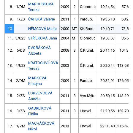
MAROUSKOVÁ
8.
1/DM
2009
2
Olomouc
19:24,54
57.68/
Tereza
9.
1/ZS
ČAPSKÁ Valerie
2011
1
Pardub.
19:35,10
68.24/
10.
NĚMCOVÁ Marie
2000
MT
KK Brno
19:40,71
73.85/
11.
3/U23
STŘÍLKOVÁ Jana
2004
MT
Olomouc
19:53,53
86.67/
DVOŘÁKOVÁ
12.
5/DS
2008
3
Č.Kruml.
20:11,16
104.30/
Alžběta
KRATOCHVÍLOVÁ
13.
4/U23
2003
Č.Kruml.
20:20,44
113.58/1
Tereza
MARKOVÁ
14.
2/DM
2009
1
Pardub.
20:32,91
126.05/1
Kristýna
LOKVENCOVÁ
15.
2/ZS
2011
3
Vys.Mýto
20:50,15
143.29/1
Anežka
GABRLÍKOVÁ
16.
3/ZS
2011
3
Litovel
21:29,56
182.70/1
Eliška
MACHÁČKOVÁ
17.
1/ZM
2013
Litovel
22:03,48
216.62/1
Nikol