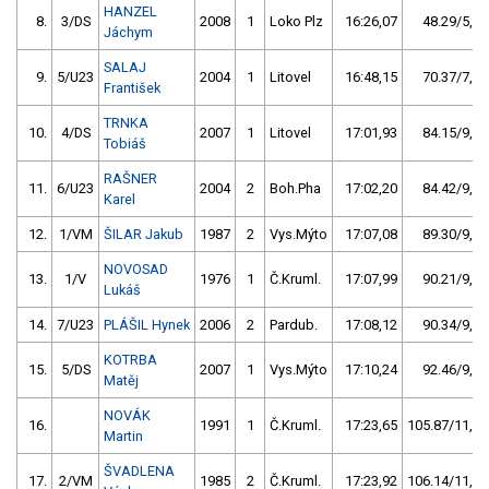
HANZEL
8.
3/DS
2008
1
Loko Plz
16:26,07
48.29/5,1
Jáchym
SALAJ
9.
5/U23
2004
1
Litovel
16:48,15
70.37/7,5
František
TRNKA
10.
4/DS
2007
1
Litovel
17:01,93
84.15/9,0
Tobiáš
RAŠNER
11.
6/U23
2004
2
Boh.Pha
17:02,20
84.42/9,0
Karel
12.
1/VM
ŠILAR Jakub
1987
2
Vys.Mýto
17:07,08
89.30/9,5
NOVOSAD
13.
1/V
1976
1
Č.Kruml.
17:07,99
90.21/9,6
Lukáš
14.
7/U23
PLÁŠIL Hynek
2006
2
Pardub.
17:08,12
90.34/9,6
KOTRBA
15.
5/DS
2007
1
Vys.Mýto
17:10,24
92.46/9,9
Matěj
NOVÁK
16.
1991
1
Č.Kruml.
17:23,65
105.87/11,3
Martin
ŠVADLENA
17.
2/VM
1985
2
Č.Kruml.
17:23,92
106.14/11,3