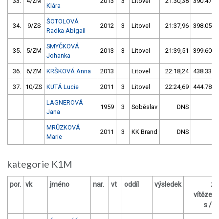
33.
4/ZM
2013
3
Litovel
21:30,38
390.47/4
Klára
ŠOTOLOVÁ
34.
9/ZS
2012
3
Litovel
21:37,96
398.05/4
Radka Abigail
SMYČKOVÁ
35.
5/ZM
2013
3
Litovel
21:39,51
399.60/4
Johanka
36.
6/ZM
KRŠKOVÁ Anna
2013
Litovel
22:18,24
438.33/4
37.
10/ZS
KUTÁ Lucie
2011
3
Litovel
22:24,69
444.78/4
LAGNEROVÁ
1959
3
Soběslav
DNS
Jana
MRŮZKOVÁ
2011
3
KK Brand
DNS
Marie
kategorie K1M
por.
vk
jméno
nar.
vt
oddíl
výsledek
za
vítězem
s / %