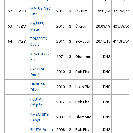
MATUŠINEC
62.
6/ZS
2012
3
Č.Kruml.
19:35,54
371.94/46,3
Petr
KASPER
63.
1/ZM
2013
3
Č.Kruml.
20:09,19
405.59/50,5
Matěj
TOMEČEK
64.
7/ZS
2011
3
SKVeselí
20:15,45
411.85/51,3
David
KRATOCHVÍL
1971
3
Olomouc
DNS
Petr
SÝKORA
2010
3
Boh.Pha
DNS
Ondřej
HRNČÁR
2010
3
Loko Plz
DNS
Oliver
PLUTA
2012
3
Boh.Pha
DNS
Štěpán
KASATSKYI
2007
2
Olomouc
DNS
Denys
PLUTA Adam
2008
2
Boh.Pha
DNS