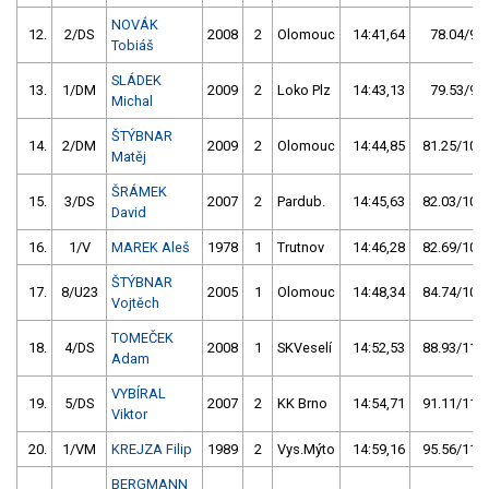
NOVÁK
12.
2/DS
2008
2
Olomouc
14:41,64
78.04/9,7
Tobiáš
SLÁDEK
13.
1/DM
2009
2
Loko Plz
14:43,13
79.53/9,9
Michal
ŠTÝBNAR
14.
2/DM
2009
2
Olomouc
14:44,85
81.25/10,1
Matěj
ŠRÁMEK
15.
3/DS
2007
2
Pardub.
14:45,63
82.03/10,2
David
16.
1/V
MAREK Aleš
1978
1
Trutnov
14:46,28
82.69/10,3
ŠTÝBNAR
17.
8/U23
2005
1
Olomouc
14:48,34
84.74/10,5
Vojtěch
TOMEČEK
18.
4/DS
2008
1
SKVeselí
14:52,53
88.93/11,1
Adam
VYBÍRAL
19.
5/DS
2007
2
KK Brno
14:54,71
91.11/11,3
Viktor
20.
1/VM
KREJZA Filip
1989
2
Vys.Mýto
14:59,16
95.56/11,9
BERGMANN