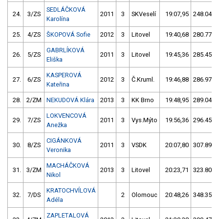
SEDLÁČKOVÁ
24.
3/ZS
2011
3
SKVeselí
19:07,95
248.04/2
Karolína
25.
4/ZS
ŠKOPOVÁ Sofie
2012
3
Litovel
19:40,68
280.77/3
GABRLÍKOVÁ
26.
5/ZS
2011
3
Litovel
19:45,36
285.45/3
Eliška
KASPEROVÁ
27.
6/ZS
2012
3
Č.Kruml.
19:46,88
286.97/3
Kateřina
28.
2/ZM
NEKUDOVÁ Klára
2013
3
KK Brno
19:48,95
289.04/3
LOKVENCOVÁ
29.
7/ZS
2011
3
Vys.Mýto
19:56,36
296.45/3
Anežka
CIGÁNKOVÁ
30.
8/ZS
2011
3
VSDK
20:07,80
307.89/3
Veronika
MACHÁČKOVÁ
31.
3/ZM
2013
3
Litovel
20:23,71
323.80/3
Nikol
KRATOCHVÍLOVÁ
32.
7/DS
2
Olomouc
20:48,26
348.35/3
Adéla
ZAPLETALOVÁ