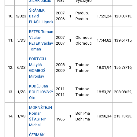
ŠILAR Jakub
1987
Vys.Mýto
ŠRÁMEK
2007
Pardub.
10.
5/U23
David
1
17:25,24
120.03/13,0
2006
Pardub.
PLÁŠIL Hynek
RETEK Toman
Václav
2007
Olomouc
11.
5/DS
1
17:44,82
139.61/15,1
RETEK Václav
2007
Olomouc
Toman
PORTYCH
Matyáš
2008
Trutnov
12.
6/DS
3
18:01,94
156.73/16,9
GOMBOŠ
2009
Trutnov
Miroslav
KUDĚJ Jan
2011
Trutnov
13.
1/ZS
BOLEHOVSKÝ
18:53,28
208.08/22,5
2011
Trutnov
Oto
MORNŠTEJN
Roman
Boh.Pha
14.
1/VS
1
18:58,34
213.13/23,0
ŠŤASTNÝ
1965
Boh.Pha
Michal
ČERMÁK