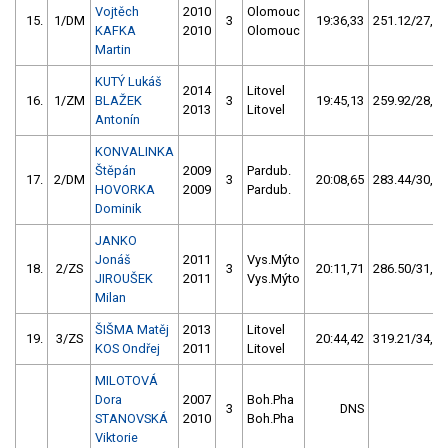
Vojtěch
2010
Olomouc
15.
1/DM
3
19:36,33
251.12/27,1
KAFKA
2010
Olomouc
Martin
KUTÝ Lukáš
2014
Litovel
16.
1/ZM
BLAŽEK
3
19:45,13
259.92/28,1
2013
Litovel
Antonín
KONVALINKA
Štěpán
2009
Pardub.
17.
2/DM
3
20:08,65
283.44/30,6
HOVORKA
2009
Pardub.
Dominik
JANKO
Jonáš
2011
Vys.Mýto
18.
2/ZS
3
20:11,71
286.50/31,0
JIROUŠEK
2011
Vys.Mýto
Milan
ŠIŠMA Matěj
2013
Litovel
19.
3/ZS
20:44,42
319.21/34,5
KOS Ondřej
2011
Litovel
MILOTOVÁ
Dora
2007
Boh.Pha
3
DNS
STANOVSKÁ
2010
Boh.Pha
Viktorie