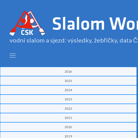
vodní slalom a sjezd: výsledky, žebříčky, data
2026
2025
2024
2023
2022
2021
2020
2019