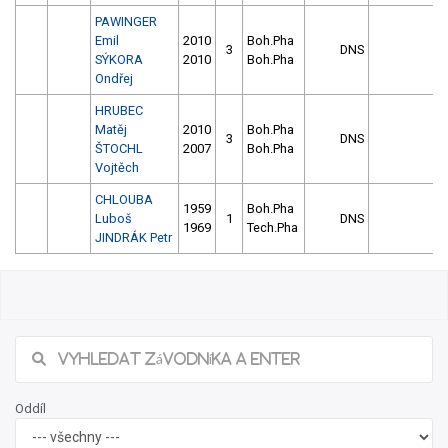
PAWINGER
Emil
2010
Boh.Pha
3
DNS
SÝKORA
2010
Boh.Pha
Ondřej
HRUBEC
Matěj
2010
Boh.Pha
3
DNS
ŠTOCHL
2007
Boh.Pha
Vojtěch
CHLOUBA
1959
Boh.Pha
Luboš
1
DNS
1969
Tech.Pha
JINDRÁK Petr
Oddíl