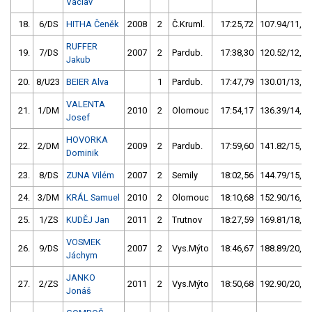
Václav
18.
6/DS
HITHA Čeněk
2008
2
Č.Kruml.
17:25,72
107.94/11,5
RUFFER
19.
7/DS
2007
2
Pardub.
17:38,30
120.52/12,9
Jakub
20.
8/U23
BEIER Alva
1
Pardub.
17:47,79
130.01/13,9
VALENTA
21.
1/DM
2010
2
Olomouc
17:54,17
136.39/14,5
Josef
HOVORKA
22.
2/DM
2009
2
Pardub.
17:59,60
141.82/15,1
Dominik
23.
8/DS
ZUNA Vilém
2007
2
Semily
18:02,56
144.79/15,4
24.
3/DM
KRÁL Samuel
2010
2
Olomouc
18:10,68
152.90/16,3
25.
1/ZS
KUDĚJ Jan
2011
2
Trutnov
18:27,59
169.81/18,1
VOSMEK
26.
9/DS
2007
2
Vys.Mýto
18:46,67
188.89/20,1
Jáchym
JANKO
27.
2/ZS
2011
2
Vys.Mýto
18:50,68
192.90/20,6
Jonáš