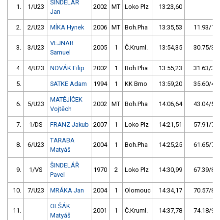
ŠINDELÁŘ
1.
1/U23
2002
MT
Loko Plz
13:23,60
Jan
2.
2/U23
MÍKA Hynek
2006
MT
Boh.Pha
13:35,53
11.93/1,5
VEJNAR
3.
3/U23
2005
1
Č.Kruml.
13:54,35
30.75/3,8
Samuel
4.
4/U23
NOVÁK Filip
2002
1
Boh.Pha
13:55,23
31.63/3,9
5.
SATKE Adam
1994
1
KK Brno
13:59,20
35.60/4,4
MATĚJÍČEK
6.
5/U23
2002
MT
Boh.Pha
14:06,64
43.04/5,4
Vojtěch
7.
1/DS
FRANZ Jakub
2007
1
Loko Plz
14:21,51
57.91/7,2
TARABA
8.
6/U23
2004
1
Boh.Pha
14:25,25
61.65/7,7
Matyáš
ŠINDELÁŘ
9.
1/VS
1970
2
Loko Plz
14:30,99
67.39/8,4
Pavel
10.
7/U23
MRÁKA Jan
2004
1
Olomouc
14:34,17
70.57/8,8
OLŠÁK
11.
2001
1
Č.Kruml.
14:37,78
74.18/9,2
Matyáš