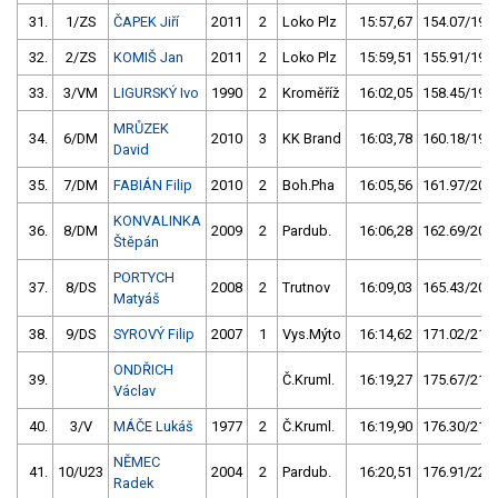
31.
1/ZS
ČAPEK Jiří
2011
2
Loko Plz
15:57,67
154.07/19,2
32.
2/ZS
KOMIŠ Jan
2011
2
Loko Plz
15:59,51
155.91/19,4
33.
3/VM
LIGURSKÝ Ivo
1990
2
Kroměříž
16:02,05
158.45/19,7
MRŮZEK
34.
6/DM
2010
3
KK Brand
16:03,78
160.18/19,9
David
35.
7/DM
FABIÁN Filip
2010
2
Boh.Pha
16:05,56
161.97/20,2
KONVALINKA
36.
8/DM
2009
2
Pardub.
16:06,28
162.69/20,2
Štěpán
PORTYCH
37.
8/DS
2008
2
Trutnov
16:09,03
165.43/20,6
Matyáš
38.
9/DS
SYROVÝ Filip
2007
1
Vys.Mýto
16:14,62
171.02/21,3
ONDŘICH
39.
Č.Kruml.
16:19,27
175.67/21,9
Václav
40.
3/V
MÁČE Lukáš
1977
2
Č.Kruml.
16:19,90
176.30/21,9
NĚMEC
41.
10/U23
2004
2
Pardub.
16:20,51
176.91/22,0
Radek