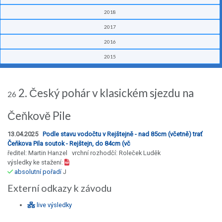
2018
2017
2016
2015
2. Český pohár v klasickém sjezdu na
26
Čeňkově Pile
13.04.2025
Podle stavu vodočtu v Rejštejně - nad 85cm (včetně) trať
Čeňkova Pila soutok - Rejštejn, do 84cm (vč
ředitel: Martin Hanzel vrchní rozhodčí: Roleček Luděk
výsledky ke stažení:
absolutní pořadí
J
Externí odkazy k závodu
live výsledky