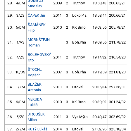
GOMBOŠ
28.
4/DM
2009
2
Trutnov
18:58,43
200.65/21,4
Miroslav
29.
3/ZS
ČAPEK Jiří
2011
3
Loko Plz
18:58,44
200.66/21,4
ŠAMÁNEK
30.
5/DM
2010
2
KK Brno
19:03,56
205.78/21,9
Filip
MORNŠTEJN
31.
1/VS
3
Boh.Pha
19:09,56
211.78/22,6
Roman
BOLEHOVSKÝ
32.
4/ZS
2011
2
Trutnov
19:14,32
216.54/23,1
Oto
ŠTOCHL
33.
10/DS
2007
3
Boh.Pha
19:19,59
221.81/23,7
Vojtěch
BLAŽEK
34.
1/ZM
2013
3
Litovel
20:35,34
297.56/31,7
Antonín
NEKUDA
35.
6/DM
2010
3
KK Brno
20:39,02
301.24/32,1
Lukáš
JIROUŠEK
36.
5/ZS
2011
3
Vys.Mýto
20:40,47
302.69/32,3
Milan
37.
2/ZM
KUTÝ Lukáš
2014
3
Litovel
21:02,96
325.18/34,7