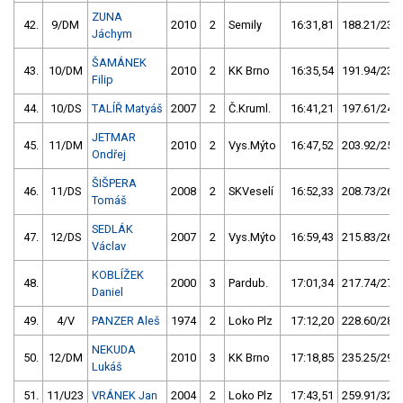
ZUNA
42.
9/DM
2010
2
Semily
16:31,81
188.21/23,4
Jáchym
ŠAMÁNEK
43.
10/DM
2010
2
KK Brno
16:35,54
191.94/23,9
Filip
44.
10/DS
TALÍŘ Matyáš
2007
2
Č.Kruml.
16:41,21
197.61/24,6
JETMAR
45.
11/DM
2010
2
Vys.Mýto
16:47,52
203.92/25,4
Ondřej
ŠIŠPERA
46.
11/DS
2008
2
SKVeselí
16:52,33
208.73/26,0
Tomáš
SEDLÁK
47.
12/DS
2007
2
Vys.Mýto
16:59,43
215.83/26,9
Václav
KOBLÍŽEK
48.
2000
3
Pardub.
17:01,34
217.74/27,1
Daniel
49.
4/V
PANZER Aleš
1974
2
Loko Plz
17:12,20
228.60/28,4
NEKUDA
50.
12/DM
2010
3
KK Brno
17:18,85
235.25/29,3
Lukáš
51.
11/U23
VRÁNEK Jan
2004
2
Loko Plz
17:43,51
259.91/32,3