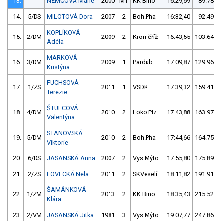
13.
NĚMCOVÁ Marie
2000
MT
KK Brno
16:29,69
89.78/1
14.
5/DS
MILOTOVÁ Dora
2007
2
Boh.Pha
16:32,40
92.49/1
KOPLÍKOVÁ
15.
2/DM
2009
2
Kroměříž
16:43,55
103.64/1
Adéla
MARKOVÁ
16.
3/DM
2009
1
Pardub.
17:09,87
129.96/1
Kristýna
FUCHSOVÁ
17.
1/ZS
2011
1
VSDK
17:39,32
159.41/1
Terezie
ŠTULCOVÁ
18.
4/DM
2010
2
Loko Plz
17:43,88
163.97/1
Valentýna
STANOVSKÁ
19.
5/DM
2010
2
Boh.Pha
17:44,66
164.75/1
Viktorie
20.
6/DS
JASANSKÁ Anna
2007
2
Vys.Mýto
17:55,80
175.89/1
21.
2/ZS
LOVECKÁ Nela
2011
2
SKVeselí
18:11,82
191.91/2
ŠAMÁNKOVÁ
22.
1/ZM
2013
2
KK Brno
18:35,43
215.52/2
Klára
23.
2/VM
JASANSKÁ Jitka
1981
3
Vys.Mýto
19:07,77
247.86/2