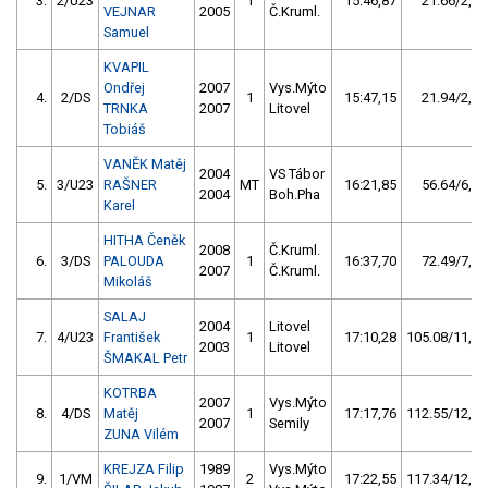
3.
2/U23
1
15:46,87
21.66/2,3
VEJNAR
2005
Č.Kruml.
Samuel
KVAPIL
Ondřej
2007
Vys.Mýto
4.
2/DS
1
15:47,15
21.94/2,4
TRNKA
2007
Litovel
Tobiáš
VANĚK Matěj
2004
VS Tábor
5.
3/U23
RAŠNER
MT
16:21,85
56.64/6,1
2004
Boh.Pha
Karel
HITHA Čeněk
2008
Č.Kruml.
6.
3/DS
PALOUDA
1
16:37,70
72.49/7,8
2007
Č.Kruml.
Mikoláš
SALAJ
2004
Litovel
7.
4/U23
František
1
17:10,28
105.08/11,4
2003
Litovel
ŠMAKAL Petr
KOTRBA
2007
Vys.Mýto
8.
4/DS
Matěj
1
17:17,76
112.55/12,2
2007
Semily
ZUNA Vilém
KREJZA Filip
1989
Vys.Mýto
9.
1/VM
2
17:22,55
117.34/12,7