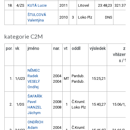
18.
4/ZS
KUTÁ Lucie
2011
Litovel
23:48,23
321.37/2
ŠTULCOVÁ
2010
3
Loko Plz
DNS
Valentýna
kategorie C2M
por.
vk
jméno
nar.
vt
oddíl
výsledek
za
vítězem
s / %
NĚMEC
Radek
2004
Pardub.
1.
1/U23
MT
15:25,21
VESELÝ
2004
Pardub.
Ondřej
ŠAFAŘÍK
Pavel
2008
Č.Kruml.
2.
1/DS
1
15:40,27
15.06/1,6
HANZEL
2008
Loko Plz
Jáchym
ONDŘICH
Adam
2004
Č.Kruml.