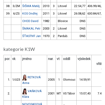
38.
3/ZM
ŠIŠMA Matěj
2013
3
Litovel
22:54,77
436.99/46,6
39.
6/ZS
KOS Ondřej
2011
3
Litovel
26:08,62
630.84/67,3
CHOD David
1982
Blovice
DNS
ŠMAKAL Petr
2003
2
Litovel
DNS
ŠŤASTNÝ Jan
1970
2
Pardub.
DNS
kategorie K1W
por.
vk
jméno
nar.
vt
oddíl
výsledek
vítěz
s 
RETKOVÁ
1.
1/U23
2005
1
Olomouc
14:59,91
Anna
VAŇKOVÁ
2.
2001
MT
VS Tábor
15:07,40
7.49/
Klára
NOVOSADOVÁ