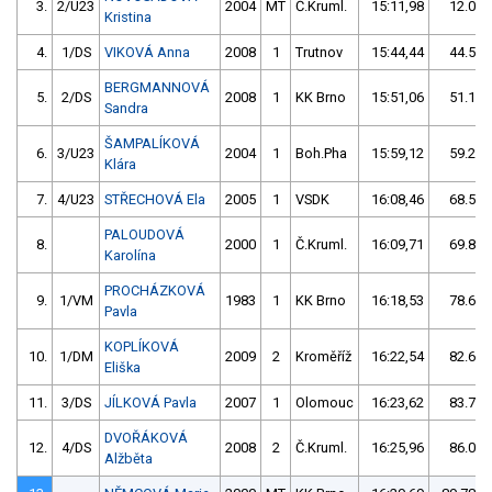
3.
2/U23
2004
MT
Č.Kruml.
15:11,98
12.07/
Kristina
4.
1/DS
VIKOVÁ Anna
2008
1
Trutnov
15:44,44
44.53/
BERGMANNOVÁ
5.
2/DS
2008
1
KK Brno
15:51,06
51.15/
Sandra
ŠAMPALÍKOVÁ
6.
3/U23
2004
1
Boh.Pha
15:59,12
59.21/
Klára
7.
4/U23
STŘECHOVÁ Ela
2005
1
VSDK
16:08,46
68.55/
PALOUDOVÁ
8.
2000
1
Č.Kruml.
16:09,71
69.80/
Karolína
PROCHÁZKOVÁ
9.
1/VM
1983
1
KK Brno
16:18,53
78.62/
Pavla
KOPLÍKOVÁ
10.
1/DM
2009
2
Kroměříž
16:22,54
82.63/
Eliška
11.
3/DS
JÍLKOVÁ Pavla
2007
1
Olomouc
16:23,62
83.71/
DVOŘÁKOVÁ
12.
4/DS
2008
2
Č.Kruml.
16:25,96
86.05/
Alžběta