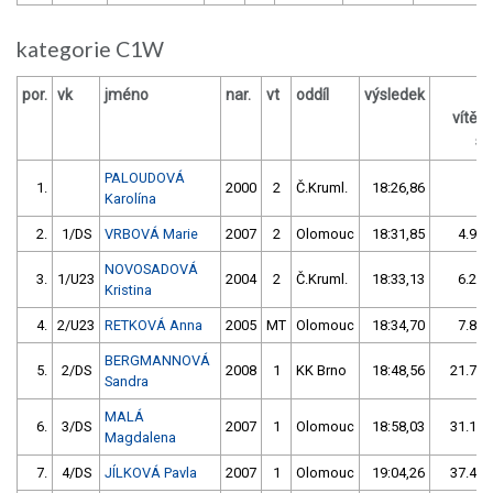
kategorie C1W
por.
vk
jméno
nar.
vt
oddíl
výsledek
vítěz
s 
PALOUDOVÁ
1.
2000
2
Č.Kruml.
18:26,86
Karolína
2.
1/DS
VRBOVÁ Marie
2007
2
Olomouc
18:31,85
4.99/
NOVOSADOVÁ
3.
1/U23
2004
2
Č.Kruml.
18:33,13
6.27/
Kristina
4.
2/U23
RETKOVÁ Anna
2005
MT
Olomouc
18:34,70
7.84/
BERGMANNOVÁ
5.
2/DS
2008
1
KK Brno
18:48,56
21.71/
Sandra
MALÁ
6.
3/DS
2007
1
Olomouc
18:58,03
31.17/
Magdalena
7.
4/DS
JÍLKOVÁ Pavla
2007
1
Olomouc
19:04,26
37.40/