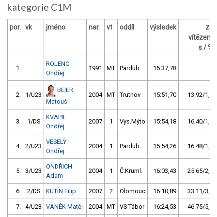
kategorie C1M
por.
vk
jméno
nar.
vt
oddíl
výsledek
za
vítězem
s / %
ROLENC
1.
1991
MT
Pardub.
15:37,78
Ondřej
BEIER
2.
1/U23
2004
MT
Trutnov
15:51,70
13.92/1,5
Matouš
KVAPIL
3.
1/DS
2007
1
Vys.Mýto
15:54,18
16.40/1,7
Ondřej
VESELÝ
4.
2/U23
2004
1
Pardub.
15:54,26
16.48/1,8
Ondřej
ONDŘICH
5.
3/U23
2004
1
Č.Kruml.
16:03,43
25.65/2,7
Adam
6.
2/DS
KUTÍN Filip
2007
2
Olomouc
16:10,89
33.11/3,5
7.
4/U23
VANĚK Matěj
2004
MT
VS Tábor
16:24,53
46.75/5,0