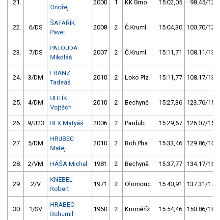
21.
2000
1
KK Brno
15:02,05
98.45/12,3
Ondřej
ŠAFAŘÍK
22.
6/DS
2008
2
Č.Kruml.
15:04,30
100.70/12,5
Pavel
PALOUDA
23.
7/DS
2007
2
Č.Kruml.
15:11,71
108.11/13,5
Mikoláš
FRANZ
24.
3/DM
2010
2
Loko Plz
15:11,77
108.17/13,5
Tadeáš
UHLÍK
25.
4/DM
2010
2
Bechyně
15:27,36
123.76/15,4
Vojtěch
26.
9/U23
BEK Matyáš
2006
2
Pardub.
15:29,67
126.07/15,7
HRUBEC
27.
5/DM
2010
2
Boh.Pha
15:33,46
129.86/16,2
Matěj
28.
2/VM
HÁŠA Michal
1981
2
Bechyně
15:37,77
134.17/16,7
KNEBEL
29.
2/V
1971
2
Olomouc
15:40,91
137.31/17,1
Robert
HRABEC
30.
1/SV
1960
2
Kroměříž
15:54,46
150.86/18,8
Bohumil