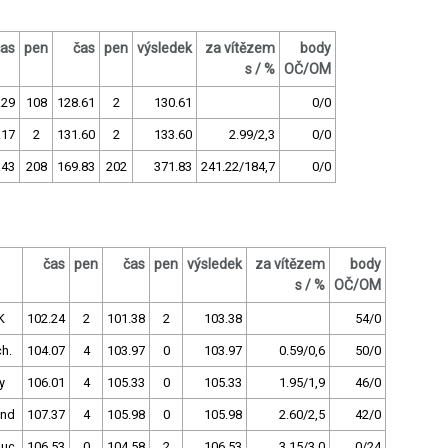
čas
pen
čas
pen
výsledek
za vítězem
body
s / %
OČ/OM
.29
108
128.61
2
130.61
0/0
.17
2
131.60
2
133.60
2.99/2,3
0/0
.43
208
169.83
202
371.83
241.22/184,7
0/0
čas
pen
čas
pen
výsledek
za vítězem
body
s / %
OČ/OM
K
102.24
2
101.38
2
103.38
54/0
h.
104.07
4
103.97
0
103.97
0.59/0,6
50/0
y
106.01
4
105.33
0
105.33
1.95/1,9
46/0
and
107.37
4
105.98
0
105.98
2.60/2,5
42/0
uc
106.53
0
104.58
2
106.53
3.15/3,0
0/24