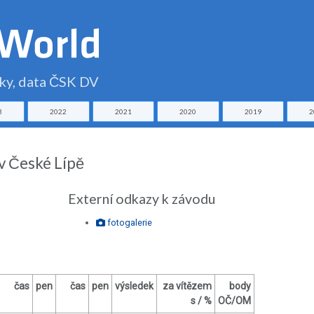
čky, data ČSK DV
3
2022
2021
2020
2019
2
v České Lípě
Externí odkazy k závodu
fotogalerie
čas
pen
čas
pen
výsledek
za vítězem
body
s / %
OČ/OM