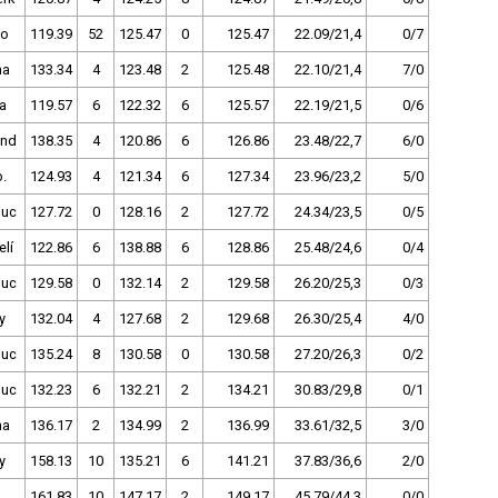
no
119.39
52
125.47
0
125.47
22.09/21,4
0/7
ha
133.34
4
123.48
2
125.48
22.10/21,4
7/0
a
119.57
6
122.32
6
125.57
22.19/21,5
0/6
and
138.35
4
120.86
6
126.86
23.48/22,7
6/0
.
124.93
4
121.34
6
127.34
23.96/23,2
5/0
uc
127.72
0
128.16
2
127.72
24.34/23,5
0/5
lí
122.86
6
138.88
6
128.86
25.48/24,6
0/4
uc
129.58
0
132.14
2
129.58
26.20/25,3
0/3
y
132.04
4
127.68
2
129.68
26.30/25,4
4/0
uc
135.24
8
130.58
0
130.58
27.20/26,3
0/2
uc
132.23
6
132.21
2
134.21
30.83/29,8
0/1
ha
136.17
2
134.99
2
136.99
33.61/32,5
3/0
y
158.13
10
135.21
6
141.21
37.83/36,6
2/0
161.83
10
147.17
2
149.17
45.79/44,3
0/0