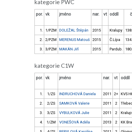
kategorie PWC
por.
vk
jméno
nar.
vt
oddíl
1.
1/PZM
DOLEŽAL Štěpán
2015
Kralupy
138
2.
2/PZM
MERENUS Matouš
2015
Č.Lípa
134
3.
3/PZM
MAKÁN Jiří
2015
Pardub.
180
kategorie C1W
por.
vk
jméno
nar.
vt
oddíl
1.
1/ZS
INDRUCHOVÁ Daniela
2011
2+
KVS H
2.
2/ZS
SAMKOVÁ Valerie
2011
2
Třebec
3.
3/ZS
VYBULKOVÁ Julie
2011
2
Kralup
4.
1/ZM
VONEŠOVÁ Adéla
2013
2
KK Br
5.
4/ZS
BERYLOVÁ Karolína
2011
2
Olomo