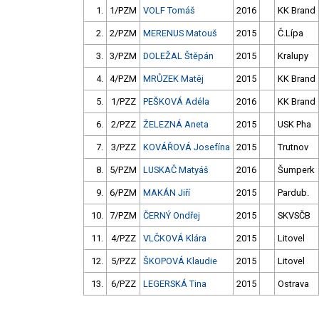
1.
1/PZM
VOLF Tomáš
2016
KK Brand
2.
2/PZM
MERENUS Matouš
2015
Č.Lípa
3.
3/PZM
DOLEŽAL Štěpán
2015
Kralupy
4.
4/PZM
MRŮZEK Matěj
2015
KK Brand
5.
1/PZZ
PEŠKOVÁ Adéla
2016
KK Brand
6.
2/PZZ
ŽELEZNÁ Aneta
2015
USK Pha
7.
3/PZZ
KOVÁŘOVÁ Josefína
2015
Trutnov
8.
5/PZM
LUSKAČ Matyáš
2016
Šumperk
9.
6/PZM
MAKÁN Jiří
2015
Pardub.
10.
7/PZM
ČERNÝ Ondřej
2015
SKVSČB
11.
4/PZZ
VLČKOVÁ Klára
2015
Litovel
12.
5/PZZ
ŠKOPOVÁ Klaudie
2015
Litovel
13.
6/PZZ
LEGERSKÁ Tina
2015
Ostrava