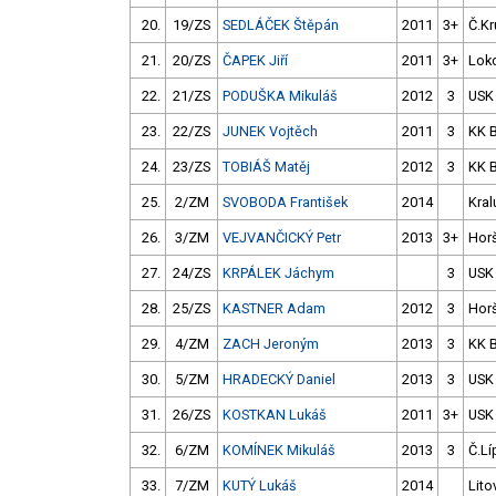
20.
19/ZS
SEDLÁČEK Štěpán
2011
3+
Č.Kr
21.
20/ZS
ČAPEK Jiří
2011
3+
Loko
22.
21/ZS
PODUŠKA Mikuláš
2012
3
USK
23.
22/ZS
JUNEK Vojtěch
2011
3
KK 
24.
23/ZS
TOBIÁŠ Matěj
2012
3
KK 
25.
2/ZM
SVOBODA František
2014
Kral
26.
3/ZM
VEJVANČICKÝ Petr
2013
3+
Hor
27.
24/ZS
KRPÁLEK Jáchym
3
USK
28.
25/ZS
KASTNER Adam
2012
3
Hor
29.
4/ZM
ZACH Jeroným
2013
3
KK 
30.
5/ZM
HRADECKÝ Daniel
2013
3
USK
31.
26/ZS
KOSTKAN Lukáš
2011
3+
USK
32.
6/ZM
KOMÍNEK Mikuláš
2013
3
Č.Lí
33.
7/ZM
KUTÝ Lukáš
2014
Lito