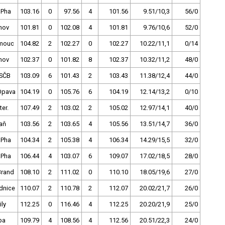
 Pha
103.16
0
97.56
4
101.56
9.51/10,3
56/0
nov
101.81
0
102.08
4
101.81
9.76/10,6
52/0
mouc
104.82
2
102.27
0
102.27
10.22/11,1
0/14
nov
102.37
0
101.82
8
102.37
10.32/11,2
48/0
SČB
103.09
6
101.43
2
103.43
11.38/12,4
44/0
Opava
104.19
0
105.76
6
104.19
12.14/13,2
0/10
ter.
107.49
2
103.02
2
105.02
12.97/14,1
40/0
aň
103.56
2
103.65
4
105.56
13.51/14,7
36/0
 Pha
104.34
2
105.38
4
106.34
14.29/15,5
32/0
 Pha
106.44
4
103.07
6
109.07
17.02/18,5
28/0
Brand
108.10
2
111.02
0
110.10
18.05/19,6
27/0
dnice
110.07
2
110.78
2
112.07
20.02/21,7
26/0
ly
112.25
0
116.46
4
112.25
20.20/21,9
25/0
pa
109.79
4
108.56
4
112.56
20.51/22,3
24/0