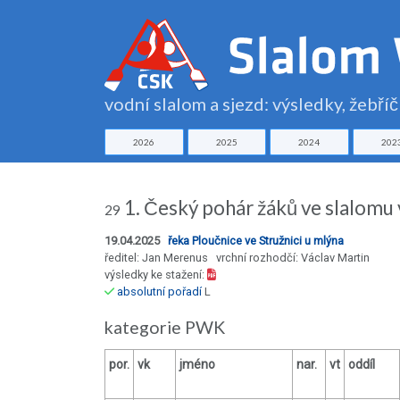
vodní slalom a sjezd: výsledky, žebří
2026
2025
2024
202
1. Český pohár žáků ve slalomu 
29
19.04.2025
řeka Ploučnice ve Stružnici u mlýna
ředitel: Jan Merenus vrchní rozhodčí: Václav Martin
výsledky ke stažení:
absolutní pořadí
L
kategorie PWK
por.
vk
jméno
nar.
vt
oddíl