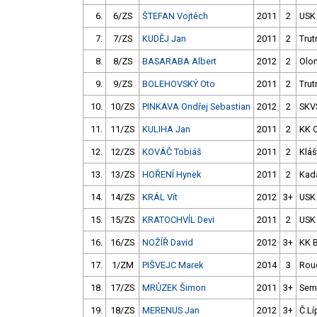
6.
6/ZS
ŠTEFAN Vojtěch
2011
2
USK
7.
7/ZS
KUDĚJ Jan
2011
2
Trut
8.
8/ZS
BASARABA Albert
2012
2
Olo
9.
9/ZS
BOLEHOVSKÝ Oto
2011
2
Trut
10.
10/ZS
PINKAVA Ondřej Sebastian
2012
2
SKV
11.
11/ZS
KULIHA Jan
2011
2
KK 
12.
12/ZS
KOVÁČ Tobiáš
2011
2
Kláš
13.
13/ZS
HOŘENÍ Hynek
2011
2
Kad
14.
14/ZS
KRÁL Vít
2012
3+
USK
15.
15/ZS
KRATOCHVÍL Devi
2011
2
USK
16.
16/ZS
NOŽÍŘ David
2012
3+
KK 
17.
1/ZM
PIŠVEJC Marek
2014
3
Rou
18.
17/ZS
MRŮZEK Šimon
2011
3+
Semi
19.
18/ZS
MERENUS Jan
2012
3+
Č.Lí