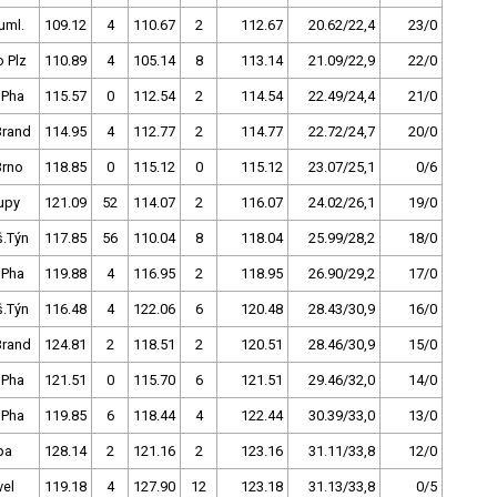
uml.
109.12
4
110.67
2
112.67
20.62/22,4
23/0
 Plz
110.89
4
105.14
8
113.14
21.09/22,9
22/0
 Pha
115.57
0
112.54
2
114.54
22.49/24,4
21/0
Brand
114.95
4
112.77
2
114.77
22.72/24,7
20/0
Brno
118.85
0
115.12
0
115.12
23.07/25,1
0/6
upy
121.09
52
114.07
2
116.07
24.02/26,1
19/0
š.Týn
117.85
56
110.04
8
118.04
25.99/28,2
18/0
 Pha
119.88
4
116.95
2
118.95
26.90/29,2
17/0
š.Týn
116.48
4
122.06
6
120.48
28.43/30,9
16/0
Brand
124.81
2
118.51
2
120.51
28.46/30,9
15/0
 Pha
121.51
0
115.70
6
121.51
29.46/32,0
14/0
 Pha
119.85
6
118.44
4
122.44
30.39/33,0
13/0
pa
128.14
2
121.16
2
123.16
31.11/33,8
12/0
vel
119.18
4
127.90
12
123.18
31.13/33,8
0/5