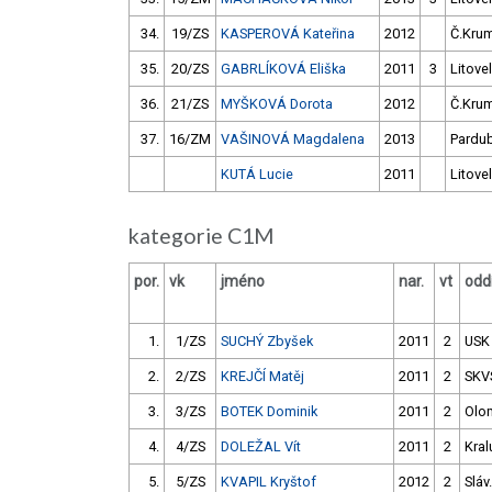
34.
19/ZS
KASPEROVÁ Kateřina
2012
Č.Krum
35.
20/ZS
GABRLÍKOVÁ Eliška
2011
3
Litovel
36.
21/ZS
MYŠKOVÁ Dorota
2012
Č.Krum
37.
16/ZM
VAŠINOVÁ Magdalena
2013
Pardub
KUTÁ Lucie
2011
Litovel
kategorie C1M
por.
vk
jméno
nar.
vt
oddí
1.
1/ZS
SUCHÝ Zbyšek
2011
2
USK
2.
2/ZS
KREJČÍ Matěj
2011
2
SKV
3.
3/ZS
BOTEK Dominik
2011
2
Olo
4.
4/ZS
DOLEŽAL Vít
2011
2
Kral
5.
5/ZS
KVAPIL Kryštof
2012
2
Sláv