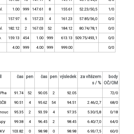
l.
1.00
999
147.61
8
155.61
52.23/50,5
1/0
157.97
6
157.23
4
161.23
57.85/56,0
0/0
l.
182.12
2
167.03
52
184.12
80.74/78,1
0/0
.
159.13
454
1.00
999
613.13
509.75/493,1
0/0
4.00
999
4.00
999
999.00
0/0
l
čas
pen
čas
pen
výsledek
za vítězem
body
s / %
OČ/OM
 Pha
91.74
52
90.05
2
92.05
72/0
SČB
90.51
4
95.62
54
94.51
2.46/2,7
68/0
mouc
95.35
2
93.59
4
97.35
5.30/5,8
0/18
upy
99.38
4
96.45
2
98.45
6.40/7,0
64/0
.KV
103.82
0
98.98
0
98.98
6.93/7,5
60/0