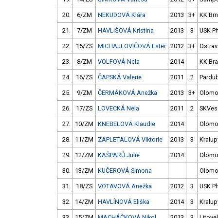
20.
6/ZM
NEKUDOVÁ Klára
2013
3+
KK Br
21.
7/ZM
HAVLIŠOVÁ Kristína
2013
3
USK P
22.
15/ZS
MICHAJLOVIČOVÁ Ester
2012
3+
Ostrav
23.
8/ZM
VOLFOVÁ Nela
2014
KK Br
24.
16/ZS
ČAPSKÁ Valerie
2011
2
Pardub
25.
9/ZM
ČERMÁKOVÁ Anežka
2013
3+
Olomo
26.
17/ZS
LOVECKÁ Nela
2011
2
SKVese
27.
10/ZM
KNEBELOVÁ Klaudie
2014
Olomo
28.
11/ZM
ZAPLETALOVÁ Viktorie
2013
3
Kralup
29.
12/ZM
KAŠPARŮ Julie
2014
Olomo
30.
13/ZM
KUČEROVÁ Simona
Olomo
31.
18/ZS
VOTAVOVÁ Anežka
2012
3
USK P
32.
14/ZM
HAVLÍNOVÁ Eliška
2014
3
Kralup
33.
15/ZM
MACHÁČKOVÁ Nikol
2013
3
Litovel