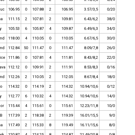
uc
106.95
0
107.88
2
106.95
3.57/3,5
0/20
ha
111.15
2
107.81
2
109.81
6.43/6,2
38/0
y
105.53
6
105.87
4
109.87
6.49/6,3
34/0
and
118.00
4
110.05
0
110.05
6.67/6,5
30/0
and
112.84
50
111.47
0
111.47
8.09/7,8
26/0
ice
111.86
0
107.81
4
111.81
8.43/8,2
22/0
ava
112.12
0
109.91
2
111.91
8.53/8,3
0/16
and
112.26
2
110.05
2
112.05
8.67/8,4
18/0
no
114.32
0
114.19
2
114.32
10.94/10,6
0/12
y
112.77
6
110.32
4
114.32
10.94/10,6
14/0
bor
115.44
4
115.61
0
115.61
12.23/11,8
10/0
ČB
117.39
2
118.38
2
119.39
16.01/15,5
9/0
ha
117.49
2
115.33
8
119.49
16.11/15,6
8/0
rk
120.87
4
124.25
8
124.87
21.49/20,8
0/8