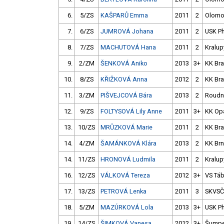
6.
5/ZS
KAŠPARŮ Emma
2011
2
Olomo
7.
6/ZS
JUMROVÁ Johana
2011
2
USK P
8.
7/ZS
MACHUTOVÁ Hana
2011
2
Kralup
9.
2/ZM
ŠENKOVÁ Aniko
2013
3+
KK Br
10.
8/ZS
KŘIŽKOVÁ Anna
2012
2
KK Br
11.
3/ZM
PIŠVEJCOVÁ Bára
2013
2
Roudn
12.
9/ZS
FOLTYSOVÁ Lily Anne
2011
3+
KK Op
13.
10/ZS
MRŮZKOVÁ Marie
2011
2
KK Br
14.
4/ZM
ŠAMÁNKOVÁ Klára
2013
2
KK Br
14.
11/ZS
HRONOVÁ Ludmila
2011
2
Kralup
16.
12/ZS
VÁLKOVÁ Tereza
2012
3+
VS Tá
17.
13/ZS
PETROVÁ Lenka
2011
3
SKVS
18.
5/ZM
MAZÚRKOVÁ Lola
2013
3+
USK P
19.
14/ZS
ŠIMKOVÁ Vanesa
2012
3+
Šumpe