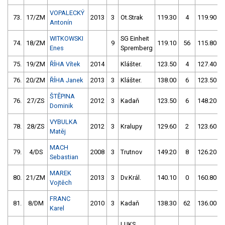
VOPALECKÝ
73.
17/ZM
2013
3
Ot.Strak
119.30
4
119.90
Antonín
WITKOWSKI
SG Einheit
74.
18/ZM
9
119.10
56
115.80
Enes
Spremberg
75.
19/ZM
ŘÍHA Vítek
2014
Klášter.
123.50
4
127.40
76.
20/ZM
ŘÍHA Janek
2013
3
Klášter.
138.00
6
123.50
ŠTĚPINA
76.
27/ZS
2012
3
Kadaň
123.50
6
148.20
Dominik
VYBULKA
78.
28/ZS
2012
3
Kralupy
129.60
2
123.60
Matěj
MACH
79.
4/DS
2008
3
Trutnov
149.20
8
126.20
Sebastian
MAREK
80.
21/ZM
2013
3
Dv.Král.
140.10
0
160.80
Vojtěch
FRANC
81.
8/DM
2010
3
Kadaň
138.30
62
136.00
Karel
LUKS