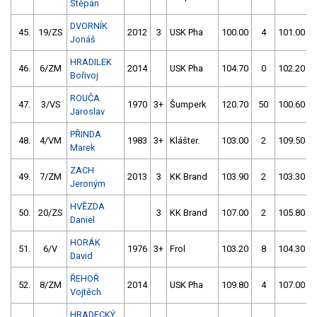
Štěpán
DVORNÍK
45.
19/ZS
2012
3
USK Pha
100.00
4
101.00
Jonáš
HRADILEK
46.
6/ZM
2014
USK Pha
104.70
0
102.20
Bořivoj
ROUČA
47.
3/VS
1970
3+
Šumperk
120.70
50
100.60
Jaroslav
PŘINDA
48.
4/VM
1983
3+
Klášter.
103.00
2
109.50
Marek
ZACH
49.
7/ZM
2013
3
KK Brand
103.90
2
103.30
Jeroným
HVĚZDA
50.
20/ZS
3
KK Brand
107.00
2
105.80
Daniel
HORÁK
51.
6/V
1976
3+
Frol
103.20
8
104.30
David
ŘEHOŘ
52.
8/ZM
2014
USK Pha
109.80
4
107.00
Vojtěch
HRADECKÝ