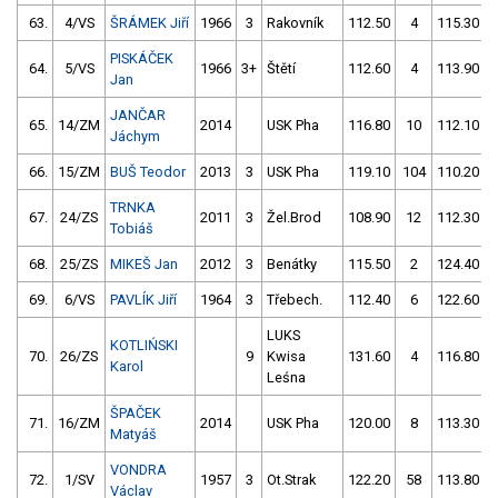
63.
4/VS
ŠRÁMEK Jiří
1966
3
Rakovník
112.50
4
115.30
PISKÁČEK
64.
5/VS
1966
3+
Štětí
112.60
4
113.90
Jan
JANČAR
65.
14/ZM
2014
USK Pha
116.80
10
112.10
Jáchym
66.
15/ZM
BUŠ Teodor
2013
3
USK Pha
119.10
104
110.20
TRNKA
67.
24/ZS
2011
3
Žel.Brod
108.90
12
112.30
Tobiáš
68.
25/ZS
MIKEŠ Jan
2012
3
Benátky
115.50
2
124.40
69.
6/VS
PAVLÍK Jiří
1964
3
Třebech.
112.40
6
122.60
LUKS
KOTLIŃSKI
70.
26/ZS
9
Kwisa
131.60
4
116.80
Karol
Leśna
ŠPAČEK
71.
16/ZM
2014
USK Pha
120.00
8
113.30
Matyáš
VONDRA
72.
1/SV
1957
3
Ot.Strak
122.20
58
113.80
Václav