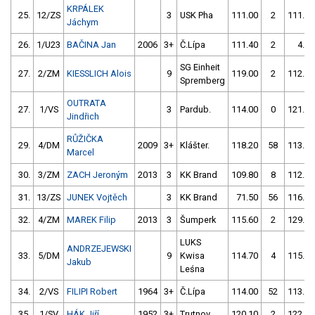
KRPÁLEK
25.
12/ZS
3
USK Pha
111.00
2
111.10
Jáchym
26.
1/U23
BAČINA Jan
2006
3+
Č.Lípa
111.40
2
4.00
SG Einheit
27.
2/ZM
KIESSLICH Alois
9
119.00
2
112.00
Spremberg
OUTRATA
27.
1/VS
3
Pardub.
114.00
0
121.60
Jindřich
RŮŽIČKA
29.
4/DM
2009
3+
Klášter.
118.20
58
113.30
Marcel
30.
3/ZM
ZACH Jeroným
2013
3
KK Brand
109.80
8
112.20
31.
13/ZS
JUNEK Vojtěch
3
KK Brand
71.50
56
116.60
32.
4/ZM
MAREK Filip
2013
3
Šumperk
115.60
2
129.80
LUKS
ANDRZEJEWSKI
33.
5/DM
9
Kwisa
114.70
4
115.90
Jakub
Leśna
34.
2/VS
FILIPI Robert
1964
3+
Č.Lípa
114.00
52
113.30
35.
1/SV
HÁK Jiří
1952
3+
Trutnov
120.10
2
122.20