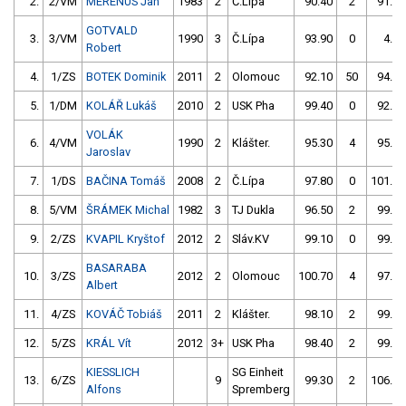
2.
2/VM
MERENUS Jan
1983
2
Č.Lípa
90.40
2
91.70
GOTVALD
3.
3/VM
1990
3
Č.Lípa
93.90
0
4.00
Robert
4.
1/ZS
BOTEK Dominik
2011
2
Olomouc
92.10
50
94.40
5.
1/DM
KOLÁŘ Lukáš
2010
2
USK Pha
99.40
0
92.70
VOLÁK
6.
4/VM
1990
2
Klášter.
95.30
4
95.30
Jaroslav
7.
1/DS
BAČINA Tomáš
2008
2
Č.Lípa
97.80
0
101.10
8.
5/VM
ŠRÁMEK Michal
1982
3
TJ Dukla
96.50
2
99.80
9.
2/ZS
KVAPIL Kryštof
2012
2
Sláv.KV
99.10
0
99.00
BASARABA
10.
3/ZS
2012
2
Olomouc
100.70
4
97.20
Albert
11.
4/ZS
KOVÁČ Tobiáš
2011
2
Klášter.
98.10
2
99.80
12.
5/ZS
KRÁL Vít
2012
3+
USK Pha
98.40
2
99.10
KIESSLICH
SG Einheit
13.
6/ZS
9
99.30
2
106.10
Alfons
Spremberg