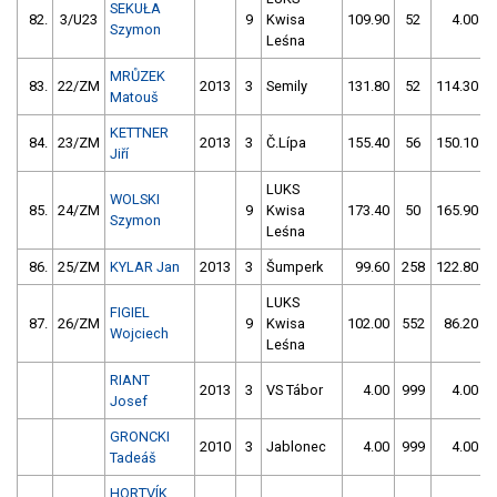
SEKUŁA
82.
3/U23
9
Kwisa
109.90
52
4.00
Szymon
Leśna
MRŮZEK
83.
22/ZM
2013
3
Semily
131.80
52
114.30
Matouš
KETTNER
84.
23/ZM
2013
3
Č.Lípa
155.40
56
150.10
Jiří
LUKS
WOLSKI
85.
24/ZM
9
Kwisa
173.40
50
165.90
Szymon
Leśna
86.
25/ZM
KYLAR Jan
2013
3
Šumperk
99.60
258
122.80
LUKS
FIGIEL
87.
26/ZM
9
Kwisa
102.00
552
86.20
Wojciech
Leśna
RIANT
2013
3
VS Tábor
4.00
999
4.00
Josef
GRONCKI
2010
3
Jablonec
4.00
999
4.00
Tadeáš
HORTVÍK