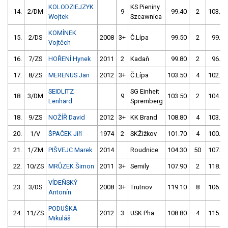
KOLODZIEJZYK
KS Pieniny
14.
2/DM
9
99.40
2
103.40
Wojtek
Szcawnica
KOMÍNEK
15.
2/DS
2008
3+
Č.Lípa
99.50
2
99.80
Vojtěch
16.
7/ZS
HOŘENÍ Hynek
2011
2
Kadaň
99.80
2
96.90
17.
8/ZS
MERENUS Jan
2012
3+
Č.Lípa
103.50
4
102.70
SEIDLITZ
SG Einheit
18.
3/DM
9
103.50
2
104.60
Lenhard
Spremberg
18.
9/ZS
NOŽÍŘ David
2012
3+
KK Brand
108.80
4
103.50
20.
1/V
ŠPAČEK Jiří
1974
2
SKŽižkov
101.70
4
100.40
21.
1/ZM
PIŠVEJC Marek
2014
Roudnice
104.30
50
107.40
22.
10/ZS
MRŮZEK Šimon
2011
3+
Semily
107.90
2
118.30
VÍDEŇSKÝ
23.
3/DS
2008
3+
Trutnov
119.10
8
106.50
Antonín
PODUŠKA
24.
11/ZS
2012
3
USK Pha
108.80
4
115.90
Mikuláš