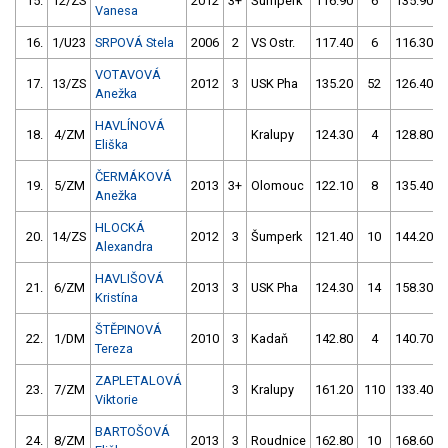
15.
12/ZS
2012
3+
Šumperk
116.90
6
135.90
Vanesa
16.
1/U23
SRPOVÁ Stela
2006
2
VS Ostr.
117.40
6
116.30
VOTAVOVÁ
17.
13/ZS
2012
3
USK Pha
135.20
52
126.40
Anežka
HAVLÍNOVÁ
18.
4/ZM
Kralupy
124.30
4
128.80
Eliška
ČERMÁKOVÁ
19.
5/ZM
2013
3+
Olomouc
122.10
8
135.40
Anežka
HLOCKÁ
20.
14/ZS
2012
3
Šumperk
121.40
10
144.20
Alexandra
HAVLIŠOVÁ
21.
6/ZM
2013
3
USK Pha
124.30
14
158.30
Kristína
ŠTĚPINOVÁ
22.
1/DM
2010
3
Kadaň
142.80
4
140.70
Tereza
ZAPLETALOVÁ
23.
7/ZM
3
Kralupy
161.20
110
133.40
Viktorie
BARTOŠOVÁ
24.
8/ZM
2013
3
Roudnice
162.80
10
168.60