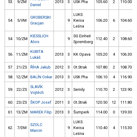
53.
9/ZM
2013
3
USK Pha
105.60
2
110.00
Daniel
LUKS
GROBERSKI
54.
5/VM
9
Kwisa
106.20
6
104.60
Gracjan
Leśna
KIESSLICH
SG Einheit
54.
10/ZM
9
112.40
2
108.60
Alois
Spremberg
KUBITA
56.
11/ZM
2013
3
KK Opava
105.20
4
106.30
Lukáš
57.
21/ZS
ŘÍHA Jakub
2012
3
Ot.Strak
107.80
2
108.70
58.
12/ZM
BALÍN Oskar
2013
3
USK Pha
106.10
4
116.90
SLAVÍK
59.
22/ZS
2012
3
Semily
110.70
2
123.90
Vojtěch
60.
23/ZS
ŠKOP Josef
2011
3
Ot.Strak
120.50
12
111.80
61.
13/ZM
MAREK Filip
2013
3
Šumperk
114.00
0
139.30
LUKS
SZOLC
62.
7/DM
9
Kwisa
110.40
4
115.30
Marcin
Leśna