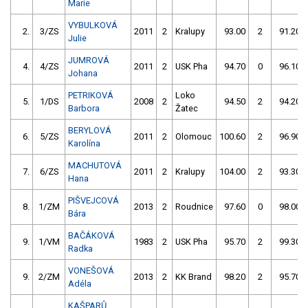
Marie
VYBULKOVÁ
2.
3/ZS
2011
2
Kralupy
93.00
2
91.20
Julie
JUMROVÁ
4.
4/ZS
2011
2
USK Pha
94.70
0
96.10
Johana
PETRIKOVÁ
Loko
5.
1/DS
2008
2
94.50
2
94.20
Barbora
Žatec
BERYLOVÁ
6.
5/ZS
2011
2
Olomouc
100.60
2
96.90
Karolína
MACHUTOVÁ
7.
6/ZS
2011
2
Kralupy
104.00
2
93.30
Hana
PIŠVEJCOVÁ
8.
1/ZM
2013
2
Roudnice
97.60
0
98.00
Bára
BAČÁKOVÁ
9.
1/VM
1983
2
USK Pha
95.70
2
99.30
Radka
VONEŠOVÁ
9.
2/ZM
2013
2
KK Brand
98.20
2
95.70
Adéla
KAŠPARŮ