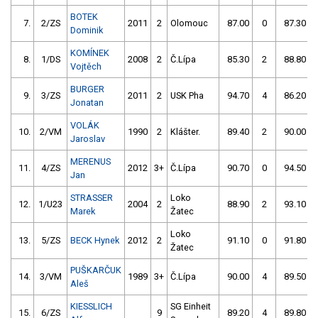
BOTEK
7.
2/ZS
2011
2
Olomouc
87.00
0
87.30
Dominik
KOMÍNEK
8.
1/DS
2008
2
Č.Lípa
85.30
2
88.80
Vojtěch
BURGER
9.
3/ZS
2011
2
USK Pha
94.70
4
86.20
Jonatan
VOLÁK
10.
2/VM
1990
2
Klášter.
89.40
2
90.00
Jaroslav
MERENUS
11.
4/ZS
2012
3+
Č.Lípa
90.70
0
94.50
Jan
STRASSER
Loko
12.
1/U23
2004
2
88.90
2
93.10
Marek
Žatec
Loko
13.
5/ZS
BECK Hynek
2012
2
91.10
0
91.80
Žatec
PUŠKARČUK
14.
3/VM
1989
3+
Č.Lípa
90.00
4
89.50
Aleš
KIESSLICH
SG Einheit
15.
6/ZS
9
89.20
4
89.80