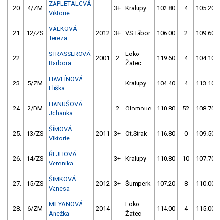
ZAPLETALOVÁ
20.
4/ZM
3+
Kralupy
102.80
4
105.20
Viktorie
VÁLKOVÁ
21.
12/ZS
2012
3+
VS Tábor
106.00
2
109.60
Tereza
STRASSEROVÁ
Loko
22.
2001
2
119.60
4
104.10
Barbora
Žatec
HAVLÍNOVÁ
23.
5/ZM
Kralupy
104.40
4
113.10
Eliška
HANUŠOVÁ
24.
2/DM
2
Olomouc
110.80
52
108.70
Johanka
ŠÍMOVÁ
25.
13/ZS
2011
3+
Ot.Strak
116.80
0
109.50
Viktorie
ŘEJHOVÁ
26.
14/ZS
3+
Kralupy
110.80
10
107.70
Veronika
ŠIMKOVÁ
27.
15/ZS
2012
3+
Šumperk
107.20
8
110.00
Vanesa
MILYANOVÁ
Loko
28.
6/ZM
2014
114.00
4
115.00
Anežka
Žatec