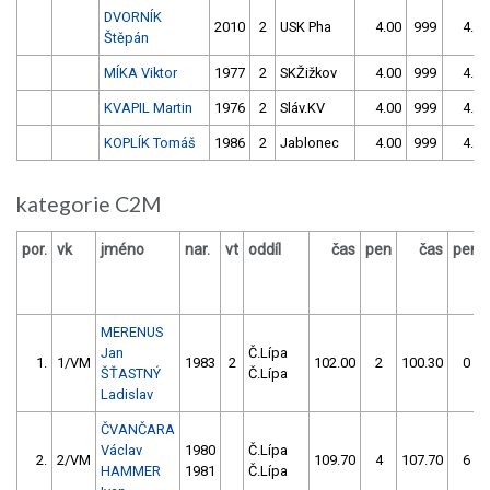
DVORNÍK
2010
2
USK Pha
4.00
999
4.00
Štěpán
MÍKA Viktor
1977
2
SKŽižkov
4.00
999
4.00
KVAPIL Martin
1976
2
Sláv.KV
4.00
999
4.00
KOPLÍK Tomáš
1986
2
Jablonec
4.00
999
4.00
kategorie C2M
por.
vk
jméno
nar.
vt
oddíl
čas
pen
čas
pen
MERENUS
Jan
Č.Lípa
1.
1/VM
1983
2
102.00
2
100.30
0
ŠŤASTNÝ
Č.Lípa
Ladislav
ČVANČARA
Václav
1980
Č.Lípa
2.
2/VM
109.70
4
107.70
6
HAMMER
1981
Č.Lípa