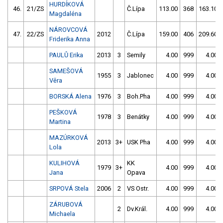
HURDÍKOVÁ
46.
21/ZS
Č.Lípa
113.00
368
163.10
Magdaléna
NÁROVCOVÁ
47.
22/ZS
2012
Č.Lípa
159.00
406
209.60
Friderika Anna
PAULŮ Erika
2013
3
Semily
4.00
999
4.00
SAMEŠOVÁ
1955
3
Jablonec
4.00
999
4.00
Věra
BORSKÁ Alena
1976
3
Boh.Pha
4.00
999
4.00
PEŠKOVÁ
1978
3
Benátky
4.00
999
4.00
Martina
MAZÚRKOVÁ
2013
3+
USK Pha
4.00
999
4.00
Lola
KULIHOVÁ
KK
1979
3+
4.00
999
4.00
Jana
Opava
SRPOVÁ Stela
2006
2
VS Ostr.
4.00
999
4.00
ZÁRUBOVÁ
2
Dv.Král.
4.00
999
4.00
Michaela