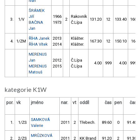
Ivan
ŠRÁMEK
Jiří
1966
Rakovník
3.
1/V
2
131.20
12
133.40
160
BAČINA
1973
Č.Lípa
Jan
ŘÍHA Janek
2013
Klášter.
4.
1/ZM
167.30
12
150.10
16
ŘÍHA Vítek
2014
Klášter.
MERENUS
Jan
2012
Č.Lípa
4.00
999
4.00
999
MERENUS
2015
Č.Lípa
Matouš
kategorie K1W
por.
vk
jméno
nar.
vt
oddíl
čas
pen
čas
SAMKOVÁ
1.
1/ZS
2011
2
Třebech.
89.60
0
91.40
Valerie
MRŮZKOVÁ
2.
2/ZS
2011
2
KK Brand
91.20
2
91.30