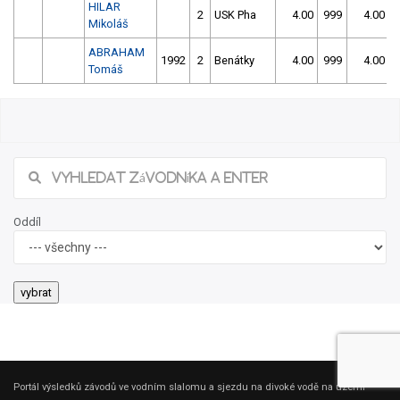
HILAR
2
USK Pha
4.00
999
4.00
Mikoláš
ABRAHAM
1992
2
Benátky
4.00
999
4.00
Tomáš
Oddíl
Portál výsledků závodů ve vodním slalomu a sjezdu na divoké vodě na území