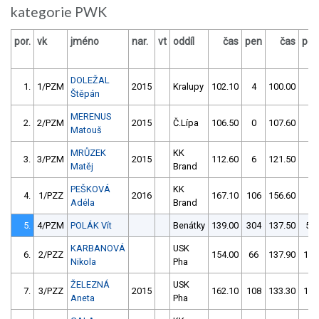
kategorie PWK
por.
vk
jméno
nar.
vt
oddíl
čas
pen
čas
pen
DOLEŽAL
1.
1/PZM
2015
Kralupy
102.10
4
100.00
2
Štěpán
MERENUS
2.
2/PZM
2015
Č.Lípa
106.50
0
107.60
0
Matouš
MRŮZEK
KK
3.
3/PZM
2015
112.60
6
121.50
4
Matěj
Brand
PEŠKOVÁ
KK
4.
1/PZZ
2016
167.10
106
156.60
2
Adéla
Brand
5.
4/PZM
POLÁK Vít
Benátky
139.00
304
137.50
58
KARBANOVÁ
USK
6.
2/PZZ
154.00
66
137.90
112
Nikola
Pha
ŽELEZNÁ
USK
7.
3/PZZ
2015
162.10
108
133.30
156
Aneta
Pha