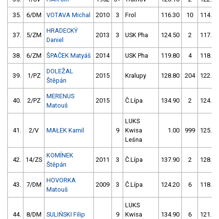
35.
6/DM
VOTAVA Michal
2010
3
Frol
116.30
10
114.10
HRADECKÝ
37.
5/ZM
2013
3
USK Pha
124.50
2
117.00
Daniel
38.
6/ZM
ŠPAČEK Matyáš
2014
USK Pha
119.80
4
118.80
DOLEŽAL
39.
1/PZ
2015
Kralupy
128.80
204
122.00
Štěpán
MERENUS
40.
2/PZ
2015
Č.Lípa
134.90
2
124.90
Matouš
LUKS
41.
2/V
MAŁEK Kamil
9
Kwisa
1.00
999
125.80
Leśna
KOMÍNEK
42.
14/ZS
2011
3
Č.Lípa
137.90
2
128.00
Štěpán
HOVORKA
43.
7/DM
2009
3
Č.Lípa
124.20
6
118.00
Matouš
LUKS
44.
8/DM
SULIŃSKI Filip
9
Kwisa
134.90
6
121.60