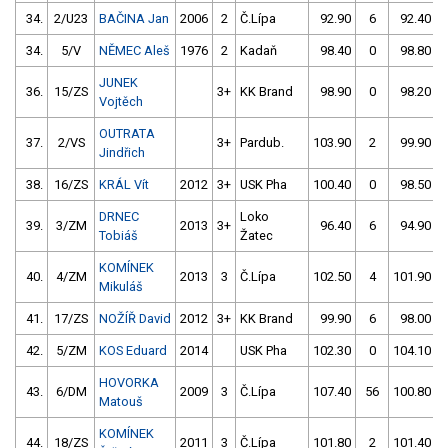
34.
2/U23
BAČINA Jan
2006
2
Č.Lípa
92.90
6
92.40
34.
5/V
NĚMEC Aleš
1976
2
Kadaň
98.40
0
98.80
JUNEK
36.
15/ZS
3+
KK Brand
98.90
0
98.20
Vojtěch
OUTRATA
37.
2/VS
3+
Pardub.
103.90
2
99.90
Jindřich
38.
16/ZS
KRÁL Vít
2012
3+
USK Pha
100.40
0
98.50
DRNEC
Loko
39.
3/ZM
2013
3+
96.40
6
94.90
Tobiáš
Žatec
KOMÍNEK
40.
4/ZM
2013
3
Č.Lípa
102.50
4
101.90
Mikuláš
41.
17/ZS
NOŽÍŘ David
2012
3+
KK Brand
99.90
6
98.00
42.
5/ZM
KOS Eduard
2014
USK Pha
102.30
0
104.10
HOVORKA
43.
6/DM
2009
3
Č.Lípa
107.40
56
100.80
Matouš
KOMÍNEK
44.
18/ZS
2011
3
Č.Lípa
101.80
2
101.40