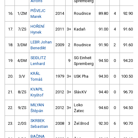
Alfons
Spremberg
PIŠVEJC
16.
1/ZM
2014
Roudnice
89.80
4
92.90
Marek
HOŘENÍ
17.
7/ZS
2011
3+
Kadaň
91.00
4
91.60
Hynek
LEBR Johan
18.
3/DM
2009
2
Roudnice
91.90
2
91.60
Benedikt
SEIDLITZ
SG Einheit
19.
4/DM
9
94.50
0
94.20
Lenhard
Spremberg
KRÁL
20.
3/V
1979
3+
USK Pha
94.30
0
100.50
Tomáš
KVAPIL
21.
8/ZS
2012
3+
Sláv.KV
94.40
0
96.70
Kryštof
MILYAN
Loko
22.
9/ZS
2012
3+
94.60
0
94.50
Štěpán
Žatec
SKRBEK
23.
2/DS
2008
3
Žel.Brod
92.30
6
90.70
Sebastian
BAČINA