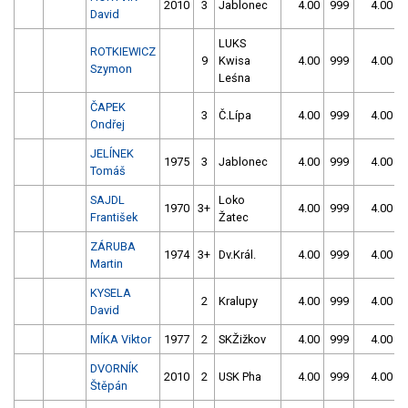
2010
3
Jablonec
4.00
999
4.00
David
LUKS
ROTKIEWICZ
9
Kwisa
4.00
999
4.00
Szymon
Leśna
ČAPEK
3
Č.Lípa
4.00
999
4.00
Ondřej
JELÍNEK
1975
3
Jablonec
4.00
999
4.00
Tomáš
SAJDL
Loko
1970
3+
4.00
999
4.00
František
Žatec
ZÁRUBA
1974
3+
Dv.Král.
4.00
999
4.00
Martin
KYSELA
2
Kralupy
4.00
999
4.00
David
MÍKA Viktor
1977
2
SKŽižkov
4.00
999
4.00
DVORNÍK
2010
2
USK Pha
4.00
999
4.00
Štěpán