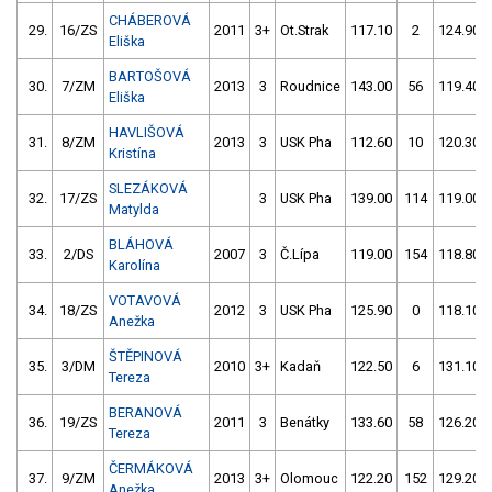
CHÁBEROVÁ
29.
16/ZS
2011
3+
Ot.Strak
117.10
2
124.90
Eliška
BARTOŠOVÁ
30.
7/ZM
2013
3
Roudnice
143.00
56
119.40
Eliška
HAVLIŠOVÁ
31.
8/ZM
2013
3
USK Pha
112.60
10
120.30
Kristína
SLEZÁKOVÁ
32.
17/ZS
3
USK Pha
139.00
114
119.00
Matylda
BLÁHOVÁ
33.
2/DS
2007
3
Č.Lípa
119.00
154
118.80
Karolína
VOTAVOVÁ
34.
18/ZS
2012
3
USK Pha
125.90
0
118.10
Anežka
ŠTĚPINOVÁ
35.
3/DM
2010
3+
Kadaň
122.50
6
131.10
Tereza
BERANOVÁ
36.
19/ZS
2011
3
Benátky
133.60
58
126.20
Tereza
ČERMÁKOVÁ
37.
9/ZM
2013
3+
Olomouc
122.20
152
129.20
Anežka