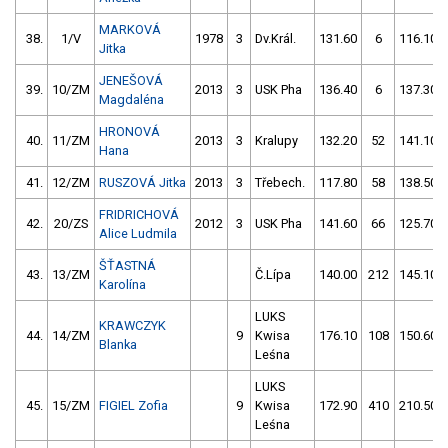
MARKOVÁ
38.
1/V
1978
3
Dv.Král.
131.60
6
116.10
Jitka
JENEŠOVÁ
39.
10/ZM
2013
3
USK Pha
136.40
6
137.30
Magdaléna
HRONOVÁ
40.
11/ZM
2013
3
Kralupy
132.20
52
141.10
Hana
41.
12/ZM
RUSZOVÁ Jitka
2013
3
Třebech.
117.80
58
138.50
FRIDRICHOVÁ
42.
20/ZS
2012
3
USK Pha
141.60
66
125.70
Alice Ludmila
ŠŤASTNÁ
43.
13/ZM
Č.Lípa
140.00
212
145.10
Karolína
LUKS
KRAWCZYK
44.
14/ZM
9
Kwisa
176.10
108
150.60
Blanka
Leśna
LUKS
45.
15/ZM
FIGIEL Zofia
9
Kwisa
172.90
410
210.50
Leśna