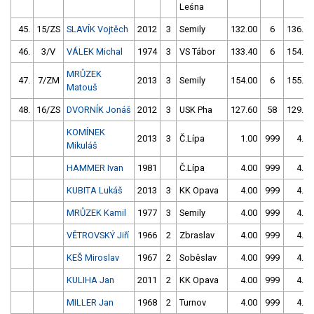
Leśna
45.
15/ZS
SLAVÍK Vojtěch
2012
3
Semily
132.00
6
136.40
46.
3/V
VÁLEK Michal
1974
3
VS Tábor
133.40
6
154.20
MRŮZEK
47.
7/ZM
2013
3
Semily
154.00
6
155.20
Matouš
48.
16/ZS
DVORNÍK Jonáš
2012
3
USK Pha
127.60
58
129.00
KOMÍNEK
2013
3
Č.Lípa
1.00
999
4.00
Mikuláš
HAMMER Ivan
1981
Č.Lípa
4.00
999
4.00
KUBITA Lukáš
2013
3
KK Opava
4.00
999
4.00
MRŮZEK Kamil
1977
3
Semily
4.00
999
4.00
VĚTROVSKÝ Jiří
1966
2
Zbraslav
4.00
999
4.00
KEŠ Miroslav
1967
2
Soběslav
4.00
999
4.00
KULIHA Jan
2011
2
KK Opava
4.00
999
4.00
MILLER Jan
1968
2
Turnov
4.00
999
4.00