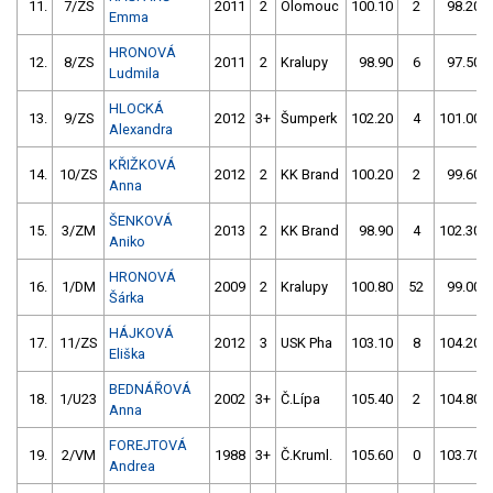
11.
7/ZS
2011
2
Olomouc
100.10
2
98.20
Emma
HRONOVÁ
12.
8/ZS
2011
2
Kralupy
98.90
6
97.50
Ludmila
HLOCKÁ
13.
9/ZS
2012
3+
Šumperk
102.20
4
101.00
Alexandra
KŘIŽKOVÁ
14.
10/ZS
2012
2
KK Brand
100.20
2
99.60
Anna
ŠENKOVÁ
15.
3/ZM
2013
2
KK Brand
98.90
4
102.30
Aniko
HRONOVÁ
16.
1/DM
2009
2
Kralupy
100.80
52
99.00
Šárka
HÁJKOVÁ
17.
11/ZS
2012
3
USK Pha
103.10
8
104.20
Eliška
BEDNÁŘOVÁ
18.
1/U23
2002
3+
Č.Lípa
105.40
2
104.80
Anna
FOREJTOVÁ
19.
2/VM
1988
3+
Č.Kruml.
105.60
0
103.70
Andrea