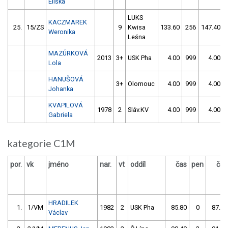
Eliška
LUKS
KACZMAREK
25.
15/ZS
9
Kwisa
133.60
256
147.40
Weronika
Leśna
MAZÚRKOVÁ
2013
3+
USK Pha
4.00
999
4.00
Lola
HANUŠOVÁ
3+
Olomouc
4.00
999
4.00
Johanka
KVAPILOVÁ
1978
2
Sláv.KV
4.00
999
4.00
Gabriela
kategorie C1M
por.
vk
jméno
nar.
vt
oddíl
čas
pen
čas
HRADILEK
1.
1/VM
1982
2
USK Pha
85.80
0
87.90
Václav