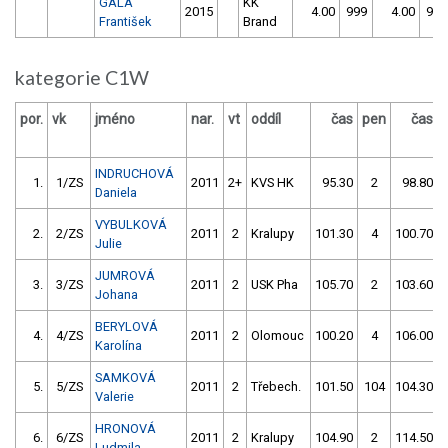
GALA
KK
2015
4.00
999
4.00
999
František
Brand
kategorie C1W
por.
vk
jméno
nar.
vt
oddíl
čas
pen
čas
INDRUCHOVÁ
1.
1/ZS
2011
2+
KVS HK
95.30
2
98.80
Daniela
VYBULKOVÁ
2.
2/ZS
2011
2
Kralupy
101.30
4
100.70
Julie
JUMROVÁ
3.
3/ZS
2011
2
USK Pha
105.70
2
103.60
Johana
BERYLOVÁ
4.
4/ZS
2011
2
Olomouc
100.20
4
106.00
Karolína
SAMKOVÁ
5.
5/ZS
2011
2
Třebech.
101.50
104
104.30
Valerie
HRONOVÁ
6.
6/ZS
2011
2
Kralupy
104.90
2
114.50
Ludmila