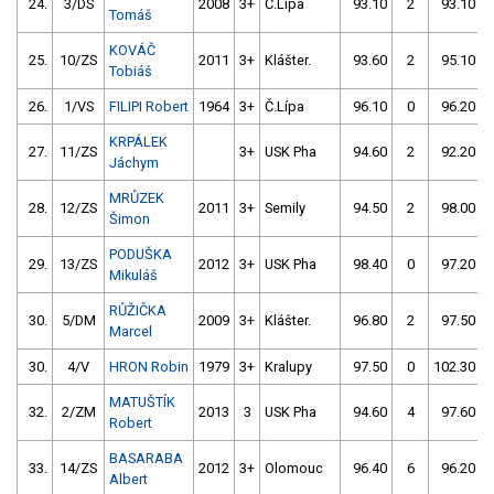
24.
3/DS
2008
3+
Č.Lípa
93.10
2
93.10
Tomáš
KOVÁČ
25.
10/ZS
2011
3+
Klášter.
93.60
2
95.10
Tobiáš
26.
1/VS
FILIPI Robert
1964
3+
Č.Lípa
96.10
0
96.20
KRPÁLEK
27.
11/ZS
3+
USK Pha
94.60
2
92.20
Jáchym
MRŮZEK
28.
12/ZS
2011
3+
Semily
94.50
2
98.00
Šimon
PODUŠKA
29.
13/ZS
2012
3+
USK Pha
98.40
0
97.20
Mikuláš
RŮŽIČKA
30.
5/DM
2009
3+
Klášter.
96.80
2
97.50
Marcel
30.
4/V
HRON Robin
1979
3+
Kralupy
97.50
0
102.30
MATUŠTÍK
32.
2/ZM
2013
3
USK Pha
94.60
4
97.60
Robert
BASARABA
33.
14/ZS
2012
3+
Olomouc
96.40
6
96.20
Albert