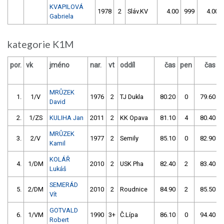
KVAPILOVÁ
1978
2
Sláv.KV
4.00
999
4.00
Gabriela
kategorie K1M
por.
vk
jméno
nar.
vt
oddíl
čas
pen
čas
p
MRŮZEK
1.
1/V
1976
2
TJ Dukla
80.20
0
79.60
David
2.
1/ZS
KULIHA Jan
2011
2
KK Opava
81.10
4
80.40
MRŮZEK
3.
2/V
1977
2
Semily
85.10
0
82.90
Kamil
KOLÁŘ
4.
1/DM
2010
2
USK Pha
82.40
2
83.40
Lukáš
SEMERÁD
5.
2/DM
2010
2
Roudnice
84.90
2
85.50
Vít
GOTVALD
6.
1/VM
1990
3+
Č.Lípa
86.10
0
94.40
Robert