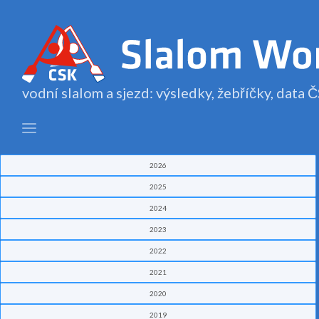
vodní slalom a sjezd: výsledky, žebříčky, data
2026
2025
2024
2023
2022
2021
2020
2019