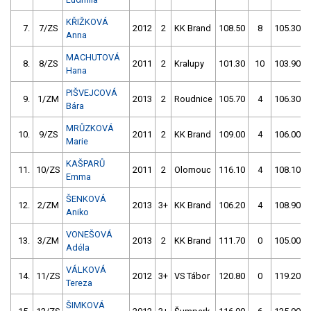
KŘIŽKOVÁ
7.
7/ZS
2012
2
KK Brand
108.50
8
105.30
Anna
MACHUTOVÁ
8.
8/ZS
2011
2
Kralupy
101.30
10
103.90
Hana
PIŠVEJCOVÁ
9.
1/ZM
2013
2
Roudnice
105.70
4
106.30
Bára
MRŮZKOVÁ
10.
9/ZS
2011
2
KK Brand
109.00
4
106.00
Marie
KAŠPARŮ
11.
10/ZS
2011
2
Olomouc
116.10
4
108.10
Emma
ŠENKOVÁ
12.
2/ZM
2013
3+
KK Brand
106.20
4
108.90
Aniko
VONEŠOVÁ
13.
3/ZM
2013
2
KK Brand
111.70
0
105.00
Adéla
VÁLKOVÁ
14.
11/ZS
2012
3+
VS Tábor
120.80
0
119.20
Tereza
ŠIMKOVÁ