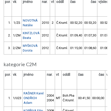
por.
vk
jméno
nar.
vt
oddíl
čas
čas
výslede
NOVOTNÁ
1.
1/ZS
2010
2
Č.Kruml.
00:52,20
00:53,20
00:52,2
Natálie
KINTZLOVÁ
2.
1/ZM
2012
Č.Kruml.
01:09,40
01:07,30
01:07,3
Beata
MYŠKOVÁ
3.
2/ZM
2012
Č.Kruml.
01:15,00
01:08,60
01:08,6
Dorota
kategorie C2M
por.
vk
jméno
nar.
vt
oddíl
čas
čas
vý
RAŠNER Karel
2004
Boh.Pha
1.
1/U23
ONDŘICH
MT
00:41,50
00:00,00
00
2004
Č.Kruml.
Adam
KOPŘIVA Filip
2008
Č.Kruml.