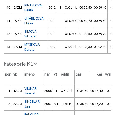
KINTZLOVÁ
10.
2/ZM
2012
3
Č.Kruml.
00:59,50
00:59,40
00:
Beata
CHÁBEROVÁ
11.
5/ZS
2011
Ot.Strak
00:59,70
00:59,60
00:
Eliška
ŠÍMOVÁ
12.
6/ZS
2011
Ot.Strak
01:00,50
00:59,70
00:
Viktorie
MYŠKOVÁ
13.
3/ZM
2012
Č.Kruml.
01:03,30
01:02,30
01:
Dorota
kategorie K1M
por.
vk
jméno
nar.
vt
oddíl
čas
čas
výsle
VEJNAR
1.
1/U23
2005
1
Č.Kruml.
00:34,60
00:34,40
00:34
Samuel
ŠINDELÁŘ
2.
2/U23
2002
MT
Loko Plz
00:35,70
00:35,20
00:35
Jan
PALOUDA