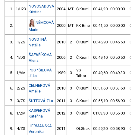
NOVOSADOVÁ
1.
1/U23
2004
MT
Č.Kruml.
00:41,20
00:00,00
00:
Kristina
NĚMCOVÁ
2.
2000
MT
KK Brno
00:41,50
00:00,00
00:
Marie
NOVOTNÁ
3.
1/ZS
2010
2
Č.Kruml.
00:45,90
00:45,50
00:
Natálie
ŠAFAŘÍKOVÁ
4.
1/DS
2006
2
Č.Kruml.
00:49,10
00:50,50
00:
Alena
POSPÍŠILOVÁ
VS
5.
1/VM
1989
3
00:49,60
00:49,30
00:
Jitka
Tábor
CELNEROVÁ
6.
2/ZS
2010
3
Č.Kruml.
00:51,60
00:53,60
00:
Amélie
7.
3/ZS
ŠUTTOVÁ Zita
2011
3
Č.Kruml.
00:55,10
00:56,90
00:
KASPEROVÁ
8.
1/ZM
2012
3
Č.Kruml.
01:03,30
00:56,00
00:
Kateřina
HEŘMANSKÁ
9.
4/ZS
2011
Ot.Strak
00:59,20
00:58,90
00:
Veronika