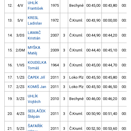
UHLÍK
12.
4/V
1975
Bechyně
00:45,00
00:43,80
00:43
František
KRESL
13.
5/V
1972
Č.Kruml.
00:43,90
00:00,00
00:43
Ladislav
LAMAČ
14.
3/DS
2007
3
Č.Kruml.
00:44,90
00:44,20
00:44
Kristián
MYŠKA
15.
2/DM
2009
3
Č.Kruml.
00:44,40
00:45,10
00:44
Matěj
KOUDELKA
16.
1/VS
1964
3
Č.Kruml.
00:45,00
00:44,70
00:44
Tomáš
17.
1/ZS
ČAPEK Jiří
2011
3
Loko Plz
00:45,50
00:45,80
00:45
17.
2/ZS
KOMIŠ Jan
2011
3
Loko Plz
00:45,50
00:46,50
00:45
UHLÍK
19.
3/ZS
2010
3
Bechyně
00:46,00
00:46,20
00:46
Vojtěch
SEDLÁČEK
20.
4/ZS
2011
3
Č.Kruml.
00:50,90
00:51,40
00:50
Štěpán
ŠAFAŘÍK
21.
5/ZS
2011
3
Č.Kruml.
00:52,50
00:53,60
00:52