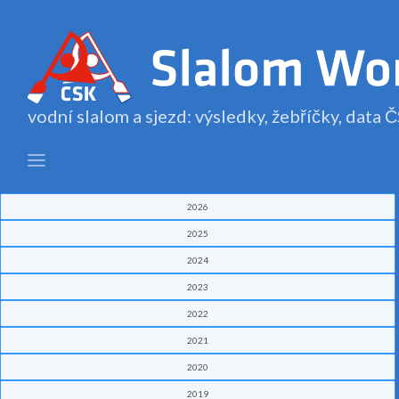
vodní slalom a sjezd: výsledky, žebříčky, data
2026
2025
2024
2023
2022
2021
2020
2019