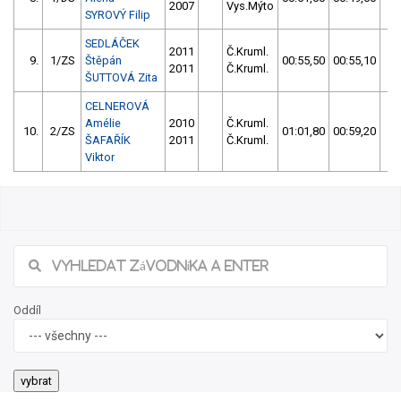
2007
Vys.Mýto
SYROVÝ Filip
SEDLÁČEK
2011
Č.Kruml.
9.
1/ZS
Štěpán
00:55,50
00:55,10
00
2011
Č.Kruml.
ŠUTTOVÁ Zita
CELNEROVÁ
Amélie
2010
Č.Kruml.
10.
2/ZS
01:01,80
00:59,20
00
ŠAFAŘÍK
2011
Č.Kruml.
Viktor
Oddíl