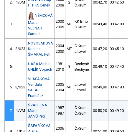
2.
1/DM
2
00:42,70
00:42,60
00
HITHA Čeněk
2008
Č.Kruml.
NĚMCOVÁ
2000
KK Brno
Marie
3.
MT
00:43,40
00:42,80
00
2005
Č.Kruml.
VEJNAR
Samuel
NOVOSADOVÁ
2004
Č.Kruml.
4.
2/U23
Kristina
MT
00:47,20
00:45,10
00
2003
Litovel
ŠMAKAL Petr
HÁŠA Michal
1981
Bechyně
5.
3
00:49,10
00:47,40
00
UHLÍK Vojtěch
2010
Bechyně
VLASÁKOVÁ
Vendula
2005
Litovel
6.
3/U23
MT
00:49,80
00:47,90
00
SALAJ
2004
Litovel
František
ŠVADLENA
1987
Č.Kruml.
7.
1/VM
Martin
00:50,20
00:49,20
00
1987
Č.Kruml.
JANŮ Petr
ŠAFAŘÍKOVÁ
2006
Č.Kruml.
8.
1/DS
Alena
00:51,00
00:49,60
00