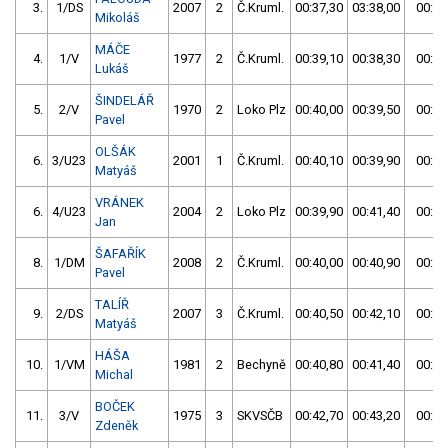
3.
1/DS
2007
2
Č.Kruml.
00:37,30
03:38,00
00:37
Mikoláš
MÁČE
4.
1/V
1977
2
Č.Kruml.
00:39,10
00:38,30
00:38
Lukáš
ŠINDELÁŘ
5.
2/V
1970
2
Loko Plz
00:40,00
00:39,50
00:39
Pavel
OLŠÁK
6.
3/U23
2001
1
Č.Kruml.
00:40,10
00:39,90
00:39
Matyáš
VRÁNEK
6.
4/U23
2004
2
Loko Plz
00:39,90
00:41,40
00:39
Jan
ŠAFAŘÍK
8.
1/DM
2008
2
Č.Kruml.
00:40,00
00:40,90
00:40
Pavel
TALÍŘ
9.
2/DS
2007
3
Č.Kruml.
00:40,50
00:42,10
00:40
Matyáš
HÁŠA
10.
1/VM
1981
2
Bechyně
00:40,80
00:41,40
00:40
Michal
BOČEK
11.
3/V
1975
3
SKVSČB
00:42,70
00:43,20
00:42
Zdeněk