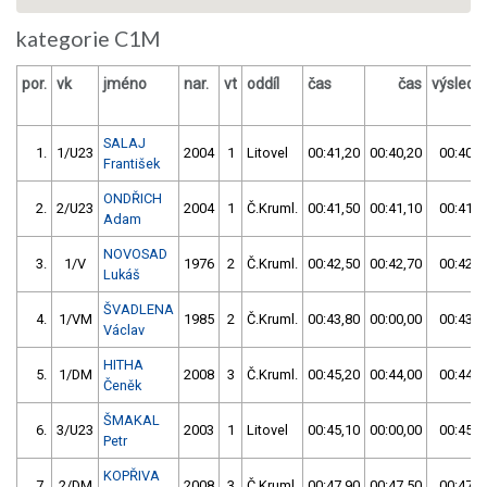
kategorie C1M
por.
vk
jméno
nar.
vt
oddíl
čas
čas
výslede
SALAJ
1.
1/U23
2004
1
Litovel
00:41,20
00:40,20
00:40,2
František
ONDŘICH
2.
2/U23
2004
1
Č.Kruml.
00:41,50
00:41,10
00:41,1
Adam
NOVOSAD
3.
1/V
1976
2
Č.Kruml.
00:42,50
00:42,70
00:42,5
Lukáš
ŠVADLENA
4.
1/VM
1985
2
Č.Kruml.
00:43,80
00:00,00
00:43,8
Václav
HITHA
5.
1/DM
2008
3
Č.Kruml.
00:45,20
00:44,00
00:44,0
Čeněk
ŠMAKAL
6.
3/U23
2003
1
Litovel
00:45,10
00:00,00
00:45,1
Petr
KOPŘIVA
7.
2/DM
2008
3
Č.Kruml.
00:47,90
00:47,50
00:47,5