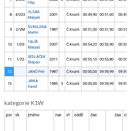
Filip
OLŠÁK
8.
4/U23
2001
Č.Kruml.
00:49,90
00:51,60
00:49,9
Matyáš
ŠVADLENA
9.
2/VM
1987
Č.Kruml.
00:51,00
00:51,90
00:51,0
Martin
TALÍŘ
10.
1/DS
2007
Č.Kruml.
00:54,20
00:53,90
00:53,9
Matyáš
SEDLÁČEK
11.
1/ZS
2011
Č.Kruml.
00:55,10
00:55,80
00:55,1
Štěpán
12.
JANŮ Petr
1987
Č.Kruml.
00:00,00
59:59,99
59:59,9
JIRKA
13.
1985
3
Č.Kruml.
00:00,00
59:59,99
59:59,9
David
kategorie K1W
por.
vk
jméno
nar.
vt
oddíl
čas
čas
výs