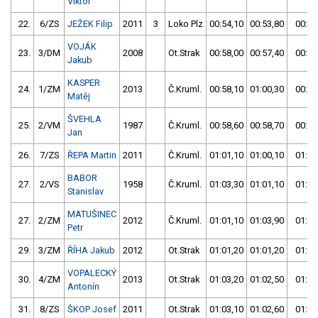
Viktor
22.
6/ZS
JEŽEK Filip
2011
3
Loko Plz
00:54,10
00:53,80
00:53
VOJÁK
23.
3/DM
2008
Ot.Strak
00:58,00
00:57,40
00:57
Jakub
KASPER
24.
1/ZM
2013
Č.Kruml.
00:58,10
01:00,30
00:58
Matěj
ŠVEHLA
25.
2/VM
1987
Č.Kruml.
00:58,60
00:58,70
00:58
Jan
26.
7/ZS
ŘEPA Martin
2011
Č.Kruml.
01:01,10
01:00,10
01:00
BABOR
27.
2/VS
1958
Č.Kruml.
01:03,30
01:01,10
01:01
Stanislav
MATUŠINEC
27.
2/ZM
2012
Č.Kruml.
01:01,10
01:03,90
01:01
Petr
29.
3/ZM
ŘÍHA Jakub
2012
Ot.Strak
01:01,20
01:01,20
01:01
VOPALECKÝ
30.
4/ZM
2013
Ot.Strak
01:03,20
01:02,50
01:02
Antonín
31.
8/ZS
ŠKOP Josef
2011
Ot.Strak
01:03,10
01:02,60
01:02