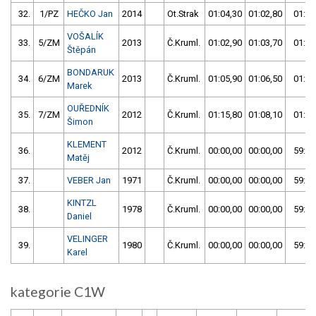
32.
1/PZ
HEČKO Jan
2014
Ot.Strak
01:04,30
01:02,80
01:02
VOŠALÍK
33.
5/ZM
2013
Č.Kruml.
01:02,90
01:03,70
01:02
Štěpán
BONDARUK
34.
6/ZM
2013
Č.Kruml.
01:05,90
01:06,50
01:05
Marek
OUŘEDNÍK
35.
7/ZM
2012
Č.Kruml.
01:15,80
01:08,10
01:08
Šimon
KLEMENT
36.
2012
Č.Kruml.
00:00,00
00:00,00
59:59
Matěj
37.
VEBER Jan
1971
Č.Kruml.
00:00,00
00:00,00
59:59
KINTZL
38.
1978
Č.Kruml.
00:00,00
00:00,00
59:59
Daniel
VELINGER
39.
1980
Č.Kruml.
00:00,00
00:00,00
59:59
Karel
kategorie C1W