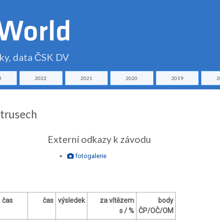
čky, data ČSK DV
3
2022
2021
2020
2019
2
ltrusech
Externí odkazy k závodu
fotogalerie
čas
čas
výsledek
za vítězem
body
s / %
ČP/OČ/OM