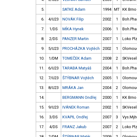
5.
SATKE Adam
1994
MT
KK Brno
6.
4/U23
NOVÁK Filip
2002
1
Boh.Pha
7.
1/DS
MÍKA Hynek
2006
1
Boh.Pha
8.
2/DS
PANZER Martin
2007
1
Loko Pl
9.
5/U23
PROCHÁZKA Vojtěch
2002
1
Olomou
10.
1/DM
TOMEČEK Adam
2008
2
SKVesel
11.
6/U23
TARABA Matyáš
2004
1
Boh.Pha
12.
7/U23
ŠTÝBNAR Vojtěch
2005
1
Olomou
13.
8/U23
MRÁKA Jan
2004
2
Olomou
14.
BERGMANN Ondřej
2000
1
KK Brno
15.
9/U23
IVÁNEK Roman
2002
1
SKVesel
16.
3/DS
KVAPIL Ondřej
2007
3
Vys.Mýt
17.
4/DS
FRANZ Jakub
2007
2
Loko Pl
18.
2/DM
ŠTÝBNAR Matěj
2009
2
Olomou