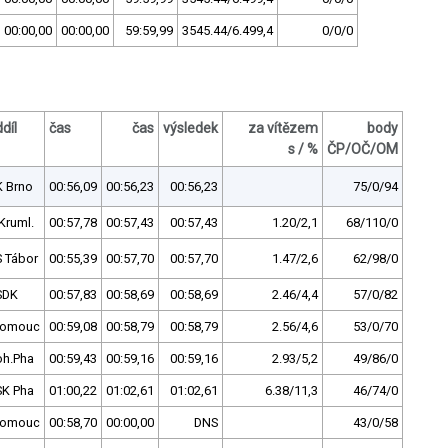
00:00,00
00:00,00
59:59,99
3545.44/6.499,4
0/0/0
díl
čas
čas
výsledek
za vítězem
body
s / %
ČP/OČ/OM
K Brno
00:56,09
00:56,23
00:56,23
75/0/94
Kruml.
00:57,78
00:57,43
00:57,43
1.20/2,1
68/110/0
 Tábor
00:55,39
00:57,70
00:57,70
1.47/2,6
62/98/0
SDK
00:57,83
00:58,69
00:58,69
2.46/4,4
57/0/82
lomouc
00:59,08
00:58,79
00:58,79
2.56/4,6
53/0/70
oh.Pha
00:59,43
00:59,16
00:59,16
2.93/5,2
49/86/0
SK Pha
01:00,22
01:02,61
01:02,61
6.38/11,3
46/74/0
lomouc
00:58,70
00:00,00
DNS
43/0/58