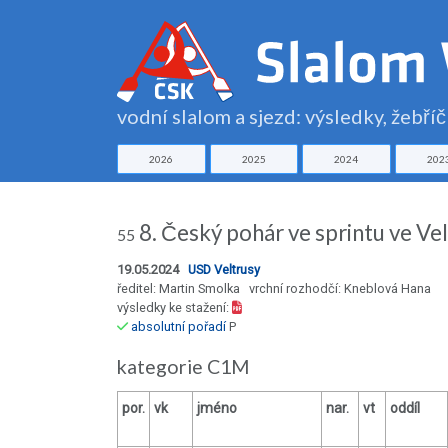
vodní slalom a sjezd: výsledky, žebří
2026
2025
2024
202
8. Český pohár ve sprintu ve Ve
55
19.05.2024
USD Veltrusy
ředitel: Martin Smolka vrchní rozhodčí: Kneblová Hana
výsledky ke stažení:
absolutní pořadí
P
kategorie C1M
por.
vk
jméno
nar.
vt
oddíl