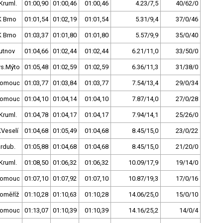
Kruml.
01:00,90
01:00,46
01:00,46
4.23/7,5
40/62/0
K Brno
01:01,54
01:02,19
01:01,54
5.31/9,4
37/0/46
K Brno
01:03,37
01:01,80
01:01,80
5.57/9,9
35/0/40
utnov
01:04,66
01:02,44
01:02,44
6.21/11,0
33/50/0
ys.Mýto
01:05,48
01:02,59
01:02,59
6.36/11,3
31/38/0
lomouc
01:03,77
01:03,84
01:03,77
7.54/13,4
29/0/34
lomouc
01:04,10
01:04,14
01:04,10
7.87/14,0
27/0/28
Kruml.
01:04,78
01:04,17
01:04,17
7.94/14,1
25/26/0
Veselí
01:04,68
01:05,49
01:04,68
8.45/15,0
23/0/22
rdub.
01:05,88
01:04,68
01:04,68
8.45/15,0
21/20/0
Kruml.
01:08,50
01:06,32
01:06,32
10.09/17,9
19/14/0
lomouc
01:07,10
01:07,92
01:07,10
10.87/19,3
17/0/16
oměříž
01:10,28
01:10,63
01:10,28
14.06/25,0
15/0/10
lomouc
01:13,07
01:10,39
01:10,39
14.16/25,2
14/0/4