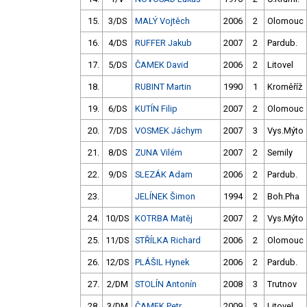
15.
3/DS
MALÝ Vojtěch
2006
2
Olomouc
16.
4/DS
RUFFER Jakub
2007
2
Pardub.
17.
5/DS
ČAMEK David
2006
2
Litovel
18.
RUBINT Martin
1990
1
Kroměříž
19.
6/DS
KUTÍN Filip
2007
2
Olomouc
20.
7/DS
VOSMEK Jáchym
2007
3
Vys.Mýto
21.
8/DS
ZUNA Vilém
2007
2
Semily
22.
9/DS
SLEZÁK Adam
2006
2
Pardub.
23.
JELÍNEK Šimon
1994
2
Boh.Pha
24.
10/DS
KOTRBA Matěj
2007
2
Vys.Mýto
25.
11/DS
STŘÍLKA Richard
2006
2
Olomouc
26.
12/DS
PLÁŠIL Hynek
2006
2
Pardub.
27.
2/DM
STOLÍN Antonín
2008
3
Trutnov
28.
3/DM
ČAMEK Petr
2009
3
Litovel