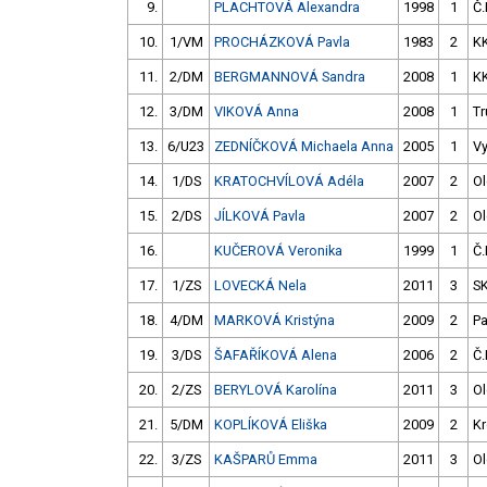
9.
PLACHTOVÁ Alexandra
1998
1
Č.
10.
1/VM
PROCHÁZKOVÁ Pavla
1983
2
K
11.
2/DM
BERGMANNOVÁ Sandra
2008
1
K
12.
3/DM
VIKOVÁ Anna
2008
1
Tr
13.
6/U23
ZEDNÍČKOVÁ Michaela Anna
2005
1
V
14.
1/DS
KRATOCHVÍLOVÁ Adéla
2007
2
O
15.
2/DS
JÍLKOVÁ Pavla
2007
2
O
16.
KUČEROVÁ Veronika
1999
1
Č.
17.
1/ZS
LOVECKÁ Nela
2011
3
SK
18.
4/DM
MARKOVÁ Kristýna
2009
2
Pa
19.
3/DS
ŠAFAŘÍKOVÁ Alena
2006
2
Č.
20.
2/ZS
BERYLOVÁ Karolína
2011
3
O
21.
5/DM
KOPLÍKOVÁ Eliška
2009
2
Kr
22.
3/ZS
KAŠPARŮ Emma
2011
3
O