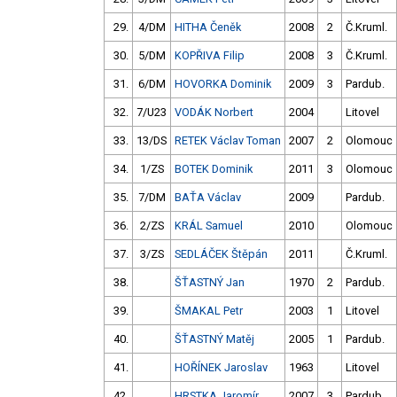
29.
4/DM
HITHA Čeněk
2008
2
Č.Kruml.
30.
5/DM
KOPŘIVA Filip
2008
3
Č.Kruml.
31.
6/DM
HOVORKA Dominik
2009
3
Pardub.
32.
7/U23
VODÁK Norbert
2004
Litovel
33.
13/DS
RETEK Václav Toman
2007
2
Olomouc
34.
1/ZS
BOTEK Dominik
2011
3
Olomouc
35.
7/DM
BAŤA Václav
2009
Pardub.
36.
2/ZS
KRÁL Samuel
2010
Olomouc
37.
3/ZS
SEDLÁČEK Štěpán
2011
Č.Kruml.
38.
ŠŤASTNÝ Jan
1970
2
Pardub.
39.
ŠMAKAL Petr
2003
1
Litovel
40.
ŠŤASTNÝ Matěj
2005
1
Pardub.
41.
HOŘÍNEK Jaroslav
1963
Litovel
42.
HRSTKA Jaromír
2007
3
Pardub.