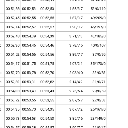
00:51,88
00:52,53
00:52,53
1.85/3,7
53/0/119
00:52,45
00:52,55
00:52,55
1.87/3,7
49/209/0
00:52,14
00:52,57
00:52,57
1.90/3,7
46/197/0
z
00:52,48
00:54,39
00:54,39
3.71/7,3
43/185/0
c
00:52,30
00:54,46
00:54,46
3.78/7,5
40/0/107
í
00:51,52
00:54,56
00:54,56
3.89/7,7
37/0/95
00:54,17
00:51,75
00:51,75
1.07/2,1
35/173/0
c
00:52,70
00:53,78
00:52,70
2.02/4,0
33/0/83
c
00:52,82
00:53,31
00:52,82
2.14/4,2
31/0/71
00:54,38
00:53,43
00:53,43
2.75/5,4
29/0/59
í
00:53,72
00:53,55
00:53,55
2.87/5,7
27/0/53
o
00:54,35
00:55,70
00:54,35
3.67/7,2
25/161/0
z
00:55,73
00:54,53
00:54,53
3.85/7,6
23/149/0
c
00:54,57
00:59,28
00:54,57
3.90/7,7
21/0/47