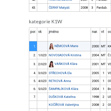
43.
ČERNÝ Matyáš
2008
3
Pardub.
kategorie K1W
por.
vk
jméno
nar.
vt
od
NĚMCOVÁ Marie
1.
2000
MT
K
2.
1/U23
NOVOSADOVÁ Kristina
2004
MT
Č.
VAŇKOVÁ Klára
3.
2/U23
2001
MT
VS
4.
3/U23
STŘECHOVÁ Ela
2005
1
V
5.
4/U23
RETKOVÁ Anna
2005
1
O
6.
5/U23
ŠAMPALÍKOVÁ Klára
2004
1
B
7.
DUŠKOVÁ Kateřina
1998
2
U
KOČÍŘOVÁ Valentýna
2008
2
O