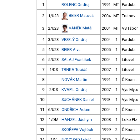
1.
ROLENC Ondřej
1991
MT
Pardub.
BEIER Matouš
2.
1/U23
2004
MT
Trutnov
VANĚK Matěj
3.
2/U23
2004
MT
VS Tábor
4.
3/U23
VESELÝ Ondřej
2004
1
Pardub.
5.
4/U23
BEIER Alva
2005
1
Pardub.
6.
5/U23
SALAJ František
2004
1
Litovel
7.
1/DS
TRNKA Tobiáš
2007
1
Litovel
8.
NOVÁK Martin
1991
1
Č.Kruml.
9.
2/DS
KVAPIL Ondřej
2007
1
Vys.Mýto
10.
SUCHÁNEK Daniel
1993
1
Vys.Mýto
11.
6/U23
ONDŘICH Adam
2004
1
Č.Kruml.
12.
1/DM
HANZEL Jáchym
2008
1
Loko Plz
13.
SKOŘEPA Vojtěch
1999
2
Č.Kruml.
14.
1/V
NOVOSAD Lukáš
1976
2
Č.Kruml.