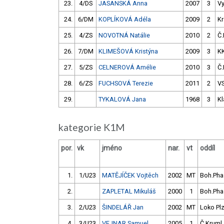
23.
4/DS
JASANSKÁ Anna
2007
3
V
24.
6/DM
KOPLÍKOVÁ Adéla
2009
2
Kr
25.
4/ZS
NOVOTNÁ Natálie
2010
2
Č.
26.
7/DM
KLIMEŠOVÁ Kristýna
2009
3
K
27.
5/ZS
CELNEROVÁ Amélie
2010
3
Č.
28.
6/ZS
FUCHSOVÁ Terezie
2011
2
V
29.
TYKALOVÁ Jana
1968
3
Kl
kategorie K1M
por.
vk
jméno
nar.
vt
oddíl
1.
1/U23
MATĚJÍČEK Vojtěch
2002
MT
Boh.Pha
2.
ZAPLETAL Mikuláš
2000
1
Boh.Pha
3.
2/U23
ŠINDELÁŘ Jan
2002
MT
Loko Pl
4.
3/U23
VEJNAR Samuel
2005
1
Č.Kruml.