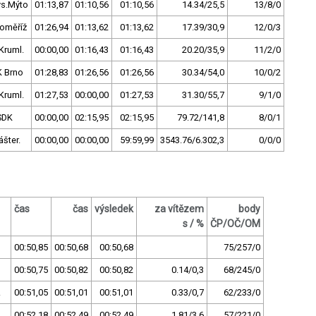
ys.Mýto
01:13,87
01:10,56
01:10,56
14.34/25,5
13/8/0
oměříž
01:26,94
01:13,62
01:13,62
17.39/30,9
12/0/3
Kruml.
00:00,00
01:16,43
01:16,43
20.20/35,9
11/2/0
K Brno
01:28,83
01:26,56
01:26,56
30.34/54,0
10/0/2
Kruml.
01:27,53
00:00,00
01:27,53
31.30/55,7
9/1/0
SDK
00:00,00
02:15,95
02:15,95
79.72/141,8
8/0/1
ášter.
00:00,00
00:00,00
59:59,99
3543.76/6.302,3
0/0/0
čas
čas
výsledek
za vítězem
body
s / %
ČP/OČ/OM
00:50,85
00:50,68
00:50,68
75/257/0
00:50,75
00:50,82
00:50,82
0.14/0,3
68/245/0
z
00:51,05
00:51,01
00:51,01
0.33/0,7
62/233/0
00:52,18
00:52,49
00:52,49
1.81/3,6
57/221/0