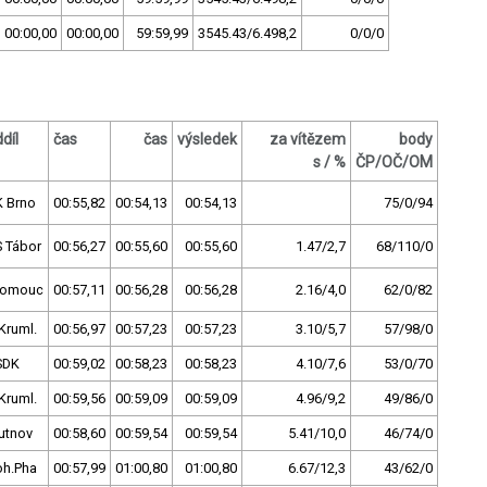
00:00,00
00:00,00
59:59,99
3545.43/6.498,2
0/0/0
díl
čas
čas
výsledek
za vítězem
body
s / %
ČP/OČ/OM
K Brno
00:55,82
00:54,13
00:54,13
75/0/94
 Tábor
00:56,27
00:55,60
00:55,60
1.47/2,7
68/110/0
lomouc
00:57,11
00:56,28
00:56,28
2.16/4,0
62/0/82
Kruml.
00:56,97
00:57,23
00:57,23
3.10/5,7
57/98/0
SDK
00:59,02
00:58,23
00:58,23
4.10/7,6
53/0/70
Kruml.
00:59,56
00:59,09
00:59,09
4.96/9,2
49/86/0
utnov
00:58,60
00:59,54
00:59,54
5.41/10,0
46/74/0
oh.Pha
00:57,99
01:00,80
01:00,80
6.67/12,3
43/62/0