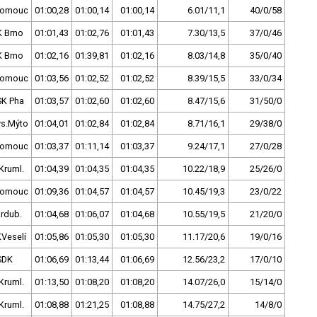
lomouc
01:00,28
01:00,14
01:00,14
6.01/11,1
40/0/58
K Brno
01:01,43
01:02,76
01:01,43
7.30/13,5
37/0/46
K Brno
01:02,16
01:39,81
01:02,16
8.03/14,8
35/0/40
lomouc
01:03,56
01:02,52
01:02,52
8.39/15,5
33/0/34
SK Pha
01:03,57
01:02,60
01:02,60
8.47/15,6
31/50/0
ys.Mýto
01:04,01
01:02,84
01:02,84
8.71/16,1
29/38/0
lomouc
01:03,37
01:11,14
01:03,37
9.24/17,1
27/0/28
Kruml.
01:04,39
01:04,35
01:04,35
10.22/18,9
25/26/0
lomouc
01:09,36
01:04,57
01:04,57
10.45/19,3
23/0/22
rdub.
01:04,68
01:06,07
01:04,68
10.55/19,5
21/20/0
Veselí
01:05,86
01:05,30
01:05,30
11.17/20,6
19/0/16
SDK
01:06,69
01:13,44
01:06,69
12.56/23,2
17/0/10
Kruml.
01:13,50
01:08,20
01:08,20
14.07/26,0
15/14/0
Kruml.
01:08,88
01:21,25
01:08,88
14.75/27,2
14/8/0