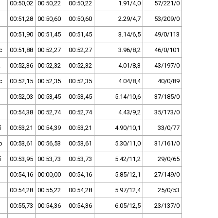
00:50,02
00:50,22
00:50,22
1.91/4,0
57/221/0
00:51,28
00:50,60
00:50,60
2.29/4,7
53/209/0
00:51,90
00:51,45
00:51,45
3.14/6,5
49/0/113
c
00:51,88
00:52,27
00:52,27
3.96/8,2
46/0/101
z
00:52,36
00:52,32
00:52,32
4.01/8,3
43/197/0
c
00:52,15
00:52,35
00:52,35
4.04/8,4
40/0/89
00:52,03
00:53,45
00:53,45
5.14/10,6
37/185/0
00:54,38
00:52,74
00:52,74
4.43/9,2
35/173/0
í
00:53,21
00:54,39
00:53,21
4.90/10,1
33/0/77
o
00:53,61
00:56,53
00:53,61
5.30/11,0
31/161/0
í
00:53,95
00:53,73
00:53,73
5.42/11,2
29/0/65
00:54,16
00:00,00
00:54,16
5.85/12,1
27/149/0
00:54,28
00:55,22
00:54,28
5.97/12,4
25/0/53
00:55,73
00:54,36
00:54,36
6.05/12,5
23/137/0