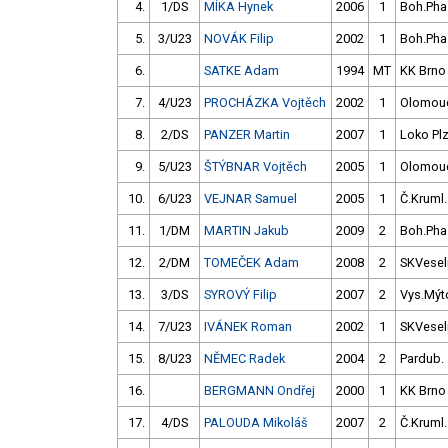
4.
1/DS
MÍKA Hynek
2006
1
Boh.Pha
5.
3/U23
NOVÁK Filip
2002
1
Boh.Pha
6.
SATKE Adam
1994
MT
KK Brno
7.
4/U23
PROCHÁZKA Vojtěch
2002
1
Olomou
8.
2/DS
PANZER Martin
2007
1
Loko Pl
9.
5/U23
ŠTÝBNAR Vojtěch
2005
1
Olomou
10.
6/U23
VEJNAR Samuel
2005
1
Č.Kruml.
11.
1/DM
MARTIN Jakub
2009
2
Boh.Pha
12.
2/DM
TOMEČEK Adam
2008
2
SKVesel
13.
3/DS
SYROVÝ Filip
2007
2
Vys.Mýt
14.
7/U23
IVÁNEK Roman
2002
1
SKVesel
15.
8/U23
NĚMEC Radek
2004
2
Pardub.
16.
BERGMANN Ondřej
2000
1
KK Brno
17.
4/DS
PALOUDA Mikoláš
2007
2
Č.Kruml.