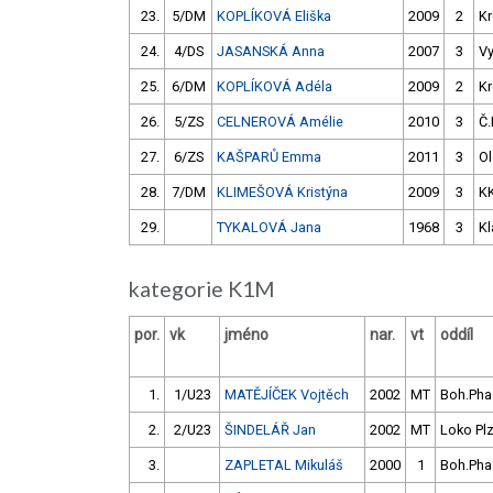
23.
5/DM
KOPLÍKOVÁ Eliška
2009
2
Kr
24.
4/DS
JASANSKÁ Anna
2007
3
V
25.
6/DM
KOPLÍKOVÁ Adéla
2009
2
Kr
26.
5/ZS
CELNEROVÁ Amélie
2010
3
Č.
27.
6/ZS
KAŠPARŮ Emma
2011
3
O
28.
7/DM
KLIMEŠOVÁ Kristýna
2009
3
K
29.
TYKALOVÁ Jana
1968
3
Kl
kategorie K1M
por.
vk
jméno
nar.
vt
oddíl
1.
1/U23
MATĚJÍČEK Vojtěch
2002
MT
Boh.Pha
2.
2/U23
ŠINDELÁŘ Jan
2002
MT
Loko Pl
3.
ZAPLETAL Mikuláš
2000
1
Boh.Pha