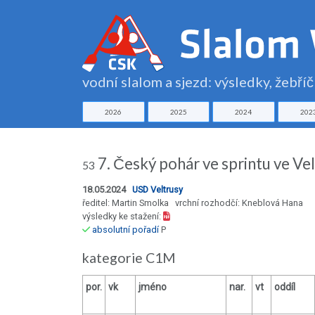
vodní slalom a sjezd: výsledky, žebří
2026
2025
2024
202
7. Český pohár ve sprintu ve 
53
18.05.2024
USD Veltrusy
ředitel: Martin Smolka vrchní rozhodčí: Kneblová Hana
výsledky ke stažení:
absolutní pořadí
P
kategorie C1M
por.
vk
jméno
nar.
vt
oddíl