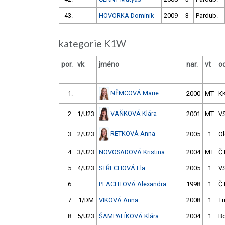
43.
HOVORKA Dominik
2009
3
Pardub.
kategorie K1W
por.
vk
jméno
nar.
vt
od
NĚMCOVÁ Marie
1.
2000
MT
K
VAŇKOVÁ Klára
2.
1/U23
2001
MT
VS
RETKOVÁ Anna
3.
2/U23
2005
1
O
4.
3/U23
NOVOSADOVÁ Kristina
2004
MT
Č.
5.
4/U23
STŘECHOVÁ Ela
2005
1
V
6.
PLACHTOVÁ Alexandra
1998
1
Č.
7.
1/DM
VIKOVÁ Anna
2008
1
Tr
8.
5/U23
ŠAMPALÍKOVÁ Klára
2004
1
B