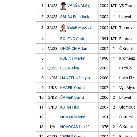
VANĚK Matěj
1.
1/U23
2004
MT
VS Tábor
2.
2/U23
SALAJ František
2004
1
Litovel
BEIER Matouš
3.
3/U23
2004
MT
Trutnov
4.
ROLENC Ondřej
1991
MT
Pardub.
5.
4/U23
ONDŘICH Adam
2004
1
Č.Kruml.
6.
RUBINT Martin
1990
1
Kroměříž
7.
5/U23
BEIER Alva
2005
1
Pardub.
8.
1/DM
HANZEL Jáchym
2008
1
Loko Plz
9.
1/DS
KVAPIL Ondřej
2007
1
Vys.Mýto
10.
2/DS
ČAMEK David
2006
2
Litovel
11.
3/DS
KUTÍN Filip
2007
2
Olomouc
12.
NOVÁK Martin
1991
1
Č.Kruml.
13.
1/V
NOVOSAD Lukáš
1976
2
Č.Kruml.
14.
6/U23
VESELÝ Ondřej
2004
1
Pardub.