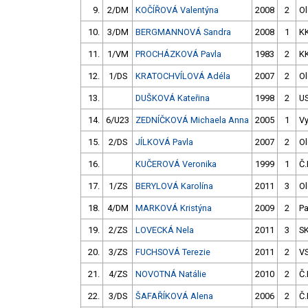
9.
2/DM
KOČÍŘOVÁ Valentýna
2008
2
O
10.
3/DM
BERGMANNOVÁ Sandra
2008
1
K
11.
1/VM
PROCHÁZKOVÁ Pavla
1983
2
K
12.
1/DS
KRATOCHVÍLOVÁ Adéla
2007
2
O
13.
DUŠKOVÁ Kateřina
1998
2
U
14.
6/U23
ZEDNÍČKOVÁ Michaela Anna
2005
1
V
15.
2/DS
JÍLKOVÁ Pavla
2007
2
O
16.
KUČEROVÁ Veronika
1999
1
Č.
17.
1/ZS
BERYLOVÁ Karolína
2011
3
O
18.
4/DM
MARKOVÁ Kristýna
2009
2
Pa
19.
2/ZS
LOVECKÁ Nela
2011
3
SK
20.
3/ZS
FUCHSOVÁ Terezie
2011
2
V
21.
4/ZS
NOVOTNÁ Natálie
2010
2
Č.
22.
3/DS
ŠAFAŘÍKOVÁ Alena
2006
2
Č.