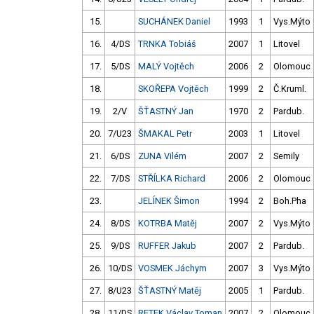
15.
SUCHÁNEK Daniel
1993
1
Vys.Mýto
16.
4/DS
TRNKA Tobiáš
2007
1
Litovel
17.
5/DS
MALÝ Vojtěch
2006
2
Olomouc
18.
SKOŘEPA Vojtěch
1999
2
Č.Kruml.
19.
2/V
ŠŤASTNÝ Jan
1970
2
Pardub.
20.
7/U23
ŠMAKAL Petr
2003
1
Litovel
21.
6/DS
ZUNA Vilém
2007
2
Semily
22.
7/DS
STŘÍLKA Richard
2006
2
Olomouc
23.
JELÍNEK Šimon
1994
2
Boh.Pha
24.
8/DS
KOTRBA Matěj
2007
2
Vys.Mýto
25.
9/DS
RUFFER Jakub
2007
2
Pardub.
26.
10/DS
VOSMEK Jáchym
2007
3
Vys.Mýto
27.
8/U23
ŠŤASTNÝ Matěj
2005
1
Pardub.
28.
11/DS
RETEK Václav Toman
2007
2
Olomouc