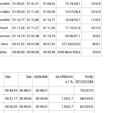
oměříž
01:09,32
01:41,01
01:09,32
15.19/28,1
13/0/4
ys.Mýto
01:09,50
01:11,43
01:09,50
15.37/28,4
12/2/0
oměříž
01:10,77
01:12,80
01:10,77
16.64/30,7
11/0/3
Kruml.
01:11,26
01:11,27
01:11,26
17.13/31,6
10/1/0
lomouc
01:14,19
01:32,48
01:14,19
20.06/37,1
9/0/2
K Brno
03:01,33
04:57,68
03:01,33
127.20/235,0
8/0/1
ášter.
00:00,00
00:00,00
59:59,99
3545.86/6.550,6
0/0/0
čas
čas
výsledek
za vítězem
body
s / %
ČP/OČ/OM
00:49,39
00:48,31
00:48,31
75/257/0
z
00:51,17
00:49,60
00:49,60
1.29/2,7
68/245/0
00:50,53
00:49,61
00:49,61
1.30/2,7
62/233/0