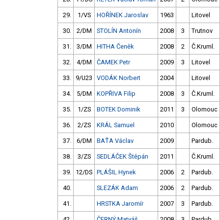
29.
1/VS
HOŘÍNEK Jaroslav
1963
Litovel
30.
2/DM
STOLÍN Antonín
2008
3
Trutnov
31.
3/DM
HITHA Čeněk
2008
2
Č.Kruml.
32.
4/DM
ČAMEK Petr
2009
3
Litovel
33.
9/U23
VODÁK Norbert
2004
Litovel
34.
5/DM
KOPŘIVA Filip
2008
3
Č.Kruml.
35.
1/ZS
BOTEK Dominik
2011
3
Olomouc
36.
2/ZS
KRÁL Samuel
2010
Olomouc
37.
6/DM
BAŤA Václav
2009
Pardub.
38.
3/ZS
SEDLÁČEK Štěpán
2011
Č.Kruml.
39.
12/DS
PLÁŠIL Hynek
2006
2
Pardub.
40.
SLEZÁK Adam
2006
2
Pardub.
41.
HRSTKA Jaromír
2007
3
Pardub.
42.
ČERNÝ Matyáš
2008
3
Pardub.