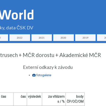
čky, data ČSK DV
3
2022
2021
2020
2019
2
Veltrusech + MČR dorostu + Akademické MČR
Externí odkazy k závodu
fotogalerie
čas
čas
výsledek
za vítězem
body
s / %
ČP/OČ/OM