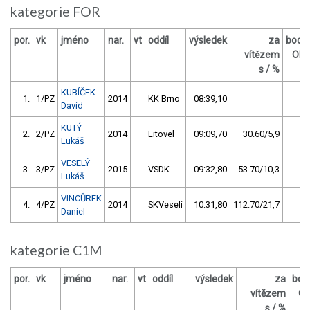
kategorie FOR
por.
vk
jméno
nar.
vt
oddíl
výsledek
za
body
vítězem
OM
s / %
KUBÍČEK
1.
1/PZ
2014
KK Brno
08:39,10
0
David
KUTÝ
2.
2/PZ
2014
Litovel
09:09,70
30.60/5,9
0
Lukáš
VESELÝ
3.
3/PZ
2015
VSDK
09:32,80
53.70/10,3
0
Lukáš
VINCŮREK
4.
4/PZ
2014
SKVeselí
10:31,80
112.70/21,7
0
Daniel
kategorie C1M
por.
vk
jméno
nar.
vt
oddíl
výsledek
za
bod
vítězem
O
s / %