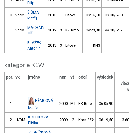
Filip
ŠIŠMA
10.
2/ZM
2013
Litovel
09:15,10
189.80/52,0
Matěj
MACHAIN
11.
3/ZM
2012
3
KK Brno
09:23,30
198.00/54,2
Jiří
BLAŽEK
2013
3
Litovel
DNS
Antonín
kategorie K1W
por.
vk
jméno
nar.
vt
oddíl
výsledek
vítěz
s /
NĚMCOVÁ
1.
2000
MT
KK Brno
06:05,90
Marie
KOPLÍKOVÁ
2.
1/DM
2009
2
Kroměříž
06:19,50
13.60/3
Eliška
ZEDNÍČKOVÁ