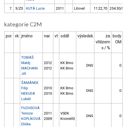
7.
3/ZS
KUTÁ Lucie
2011
Litovel
11:22,70
254.30/59,
kategorie C2M
por.
vk
jméno
nar.
vt
oddíl
výsledek
za
body
vítězem
OM
s / %
TOBIÁŠ
Matěj
2012
KK Brno
DNS
0
MACHAIN
2012
KK Brno
Jiří
ŠAMÁNEK
Filip
2010
KK Brno
DNS
0
NEKUDA
2010
KK Brno
Lukáš
FUCHSOVÁ
Terezie
2011
VSDK
DNS
0
KOPLÍKOVÁ
2009
Kroměříž
Eliška