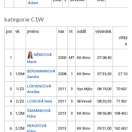
Adam
kategorie C1W
por.
vk
jméno
nar.
vt
oddíl
výsledek
z
vítěze
s / 
NĚMCOVÁ
1.
2000
MT
KK Brno
07:08,40
Marie
BERGMANNOVÁ
2.
1/DM
2008
1
KK Brno
07:35,50
27.10/6
Sandra
LOKVENCOVÁ
3.
1/ZS
2011
3
Vys.Mýto
08:19,00
70.60/16,
Anežka
4.
2/ZS
LOVECKÁ Nela
2011
3
SKVeselí
08:20,30
71.90/16,
ŠAMÁNKOVÁ
5.
1/ZM
2013
3
KK Brno
08:56,80
108.40/25,
Klára
NEKUDOVÁ
6.
2/ZM
2013
KK Brno
09:51,00
162.60/38,
Klára