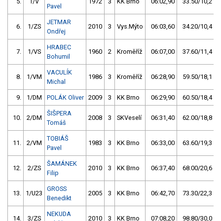
5.
1/V
1972
3
KK Brno
06:02,90
33.50/10,2
Pavel
JETMAR
6.
1/ZS
2010
3
Vys.Mýto
06:03,60
34.20/10,4
Ondřej
HRABEC
7.
1/VS
1960
2
Kroměříž
06:07,00
37.60/11,4
Bohumil
VACULÍK
8.
1/VM
1986
3
Kroměříž
06:28,90
59.50/18,1
Michal
9.
1/DM
POLÁK Oliver
2009
3
KK Brno
06:29,90
60.50/18,4
ŠIŠPERA
10.
2/DM
2008
3
SKVeselí
06:31,40
62.00/18,8
Tomáš
TOBIÁŠ
11.
2/VM
1983
3
KK Brno
06:33,00
63.60/19,3
Pavel
ŠAMÁNEK
12.
2/ZS
2010
3
KK Brno
06:37,40
68.00/20,6
Filip
GROSS
13.
1/U23
2005
3
KK Brno
06:42,70
73.30/22,3
Benedikt
NEKUDA
14.
3/ZS
2010
3
KK Brno
07:08,20
98.80/30,0