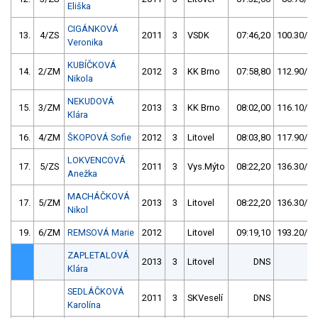
Eliška
CIGÁNKOVÁ
13.
4/ZS
2011
3
VSDK
07:46,20
100.30/27
Veronika
KUBÍČKOVÁ
14.
2/ZM
2012
3
KK Brno
07:58,80
112.90/30
Nikola
NEKUDOVÁ
15.
3/ZM
2013
3
KK Brno
08:02,00
116.10/31
Klára
16.
4/ZM
ŠKOPOVÁ Sofie
2012
3
Litovel
08:03,80
117.90/32
LOKVENCOVÁ
17.
5/ZS
2011
3
Vys.Mýto
08:22,20
136.30/37
Anežka
MACHÁČKOVÁ
17.
5/ZM
2013
3
Litovel
08:22,20
136.30/37
Nikol
19.
6/ZM
REMSOVÁ Marie
2012
Litovel
09:19,10
193.20/52
ZAPLETALOVÁ
2013
3
Litovel
DNS
Klára
SEDLÁČKOVÁ
2011
3
SKVeselí
DNS
Karolína