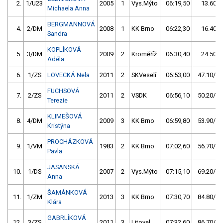
2.
1/U23
2005
1
Vys.Mýto
06:19,50
13.60/3
Michaela Anna
BERGMANNOVÁ
4.
2/DM
2008
1
KK Brno
06:22,30
16.40/4
Sandra
KOPLÍKOVÁ
5.
3/DM
2009
2
Kroměříž
06:30,40
24.50/6
Adéla
6.
1/ZS
LOVECKÁ Nela
2011
2
SKVeselí
06:53,00
47.10/12
FUCHSOVÁ
7.
2/ZS
2011
2
VSDK
06:56,10
50.20/13
Terezie
KLIMEŠOVÁ
8.
4/DM
2009
3
KK Brno
06:59,80
53.90/14
Kristýna
PROCHÁZKOVÁ
9.
1/VM
1983
2
KK Brno
07:02,60
56.70/15
Pavla
JASANSKÁ
10.
1/DS
2007
2
Vys.Mýto
07:15,10
69.20/18
Anna
ŠAMÁNKOVÁ
11.
1/ZM
2013
3
KK Brno
07:30,70
84.80/23
Klára
GABRLÍKOVÁ
12.
3/ZS
2011
3
Litovel
07:32,60
86.70/23