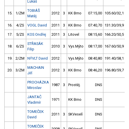
Lukáš
TOBIÁŠ
15.
1/ZM
2012
3
KK Brno
07:15,00
105.60/32,1
Matěj
16.
4/ZS
VOGL David
2011
3
KK Brno
07:40,70
131.30/39,9
17.
5/ZS
KOS Ondřej
2011
3
Litovel
08:15,60
166.20/50,5
STŘASÁK
18.
6/ZS
2010
3
Vys.Mýto
08:17,00
167.60/50,9
Filip
19.
2/ZM
NÝVLT David
2012
Vys.Mýto
08:40,80
191.40/58,1
MACHAIN
20.
3/ZM
2012
3
KK Brno
08:46,20
196.80/59,7
Jiří
PROCHÁZKA
1987
3
Prostěj.
DNS
Miroslav
JANTAČ
1971
KK Brno
DNS
Vladimír
TOMEČEK
2011
3
SKVeselí
DNS
David
TOMEČEK
2008
2
SKVeselí
DNS