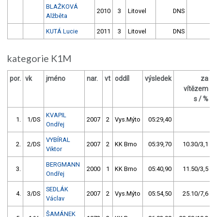
BLAŽKOVÁ
2010
3
Litovel
DNS
Alžběta
KUTÁ Lucie
2011
3
Litovel
DNS
kategorie K1M
por.
vk
jméno
nar.
vt
oddíl
výsledek
za
b
vítězem
s / %
KVAPIL
1.
1/DS
2007
2
Vys.Mýto
05:29,40
Ondřej
VYBÍRAL
2.
2/DS
2007
2
KK Brno
05:39,70
10.30/3,1
Viktor
BERGMANN
3.
2000
1
KK Brno
05:40,90
11.50/3,5
Ondřej
SEDLÁK
4.
3/DS
2007
2
Vys.Mýto
05:54,50
25.10/7,6
Václav
ŠAMÁNEK