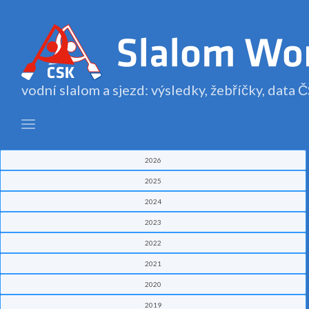
vodní slalom a sjezd: výsledky, žebříčky, data
2026
2025
2024
2023
2022
2021
2020
2019