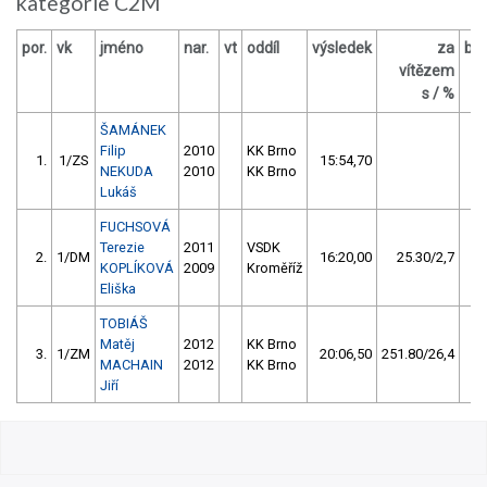
kategorie C2M
por.
vk
jméno
nar.
vt
oddíl
výsledek
za
bo
vítězem
O
s / %
ŠAMÁNEK
Filip
2010
KK Brno
1.
1/ZS
15:54,70
NEKUDA
2010
KK Brno
Lukáš
FUCHSOVÁ
Terezie
2011
VSDK
2.
1/DM
16:20,00
25.30/2,7
KOPLÍKOVÁ
2009
Kroměříž
Eliška
TOBIÁŠ
Matěj
2012
KK Brno
3.
1/ZM
20:06,50
251.80/26,4
MACHAIN
2012
KK Brno
Jiří