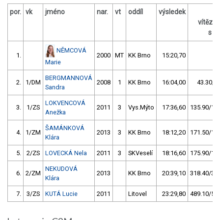
por.
vk
jméno
nar.
vt
oddíl
výsledek
z
vítěze
s / 
NĚMCOVÁ
1.
2000
MT
KK Brno
15:20,70
Marie
BERGMANNOVÁ
2.
1/DM
2008
1
KK Brno
16:04,00
43.30/4
Sandra
LOKVENCOVÁ
3.
1/ZS
2011
3
Vys.Mýto
17:36,60
135.90/14,
Anežka
ŠAMÁNKOVÁ
4.
1/ZM
2013
3
KK Brno
18:12,20
171.50/18,
Klára
5.
2/ZS
LOVECKÁ Nela
2011
3
SKVeselí
18:16,60
175.90/19,
NEKUDOVÁ
6.
2/ZM
2013
KK Brno
20:39,10
318.40/34,
Klára
7.
3/ZS
KUTÁ Lucie
2011
Litovel
23:29,80
489.10/53,