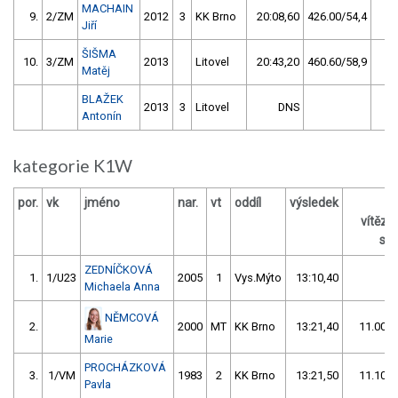
MACHAIN
9.
2/ZM
2012
3
KK Brno
20:08,60
426.00/54,4
Jiří
ŠIŠMA
10.
3/ZM
2013
Litovel
20:43,20
460.60/58,9
Matěj
BLAŽEK
2013
3
Litovel
DNS
Antonín
kategorie K1W
por.
vk
jméno
nar.
vt
oddíl
výsledek
vítěz
s /
ZEDNÍČKOVÁ
1.
1/U23
2005
1
Vys.Mýto
13:10,40
Michaela Anna
NĚMCOVÁ
2.
2000
MT
KK Brno
13:21,40
11.00/1
Marie
PROCHÁZKOVÁ
3.
1/VM
1983
2
KK Brno
13:21,50
11.10/1
Pavla