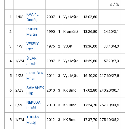
s / %
KVAPIL
1.
1/DS
2007
1
Vys.Mýto
13:02,60
2
Ondřej
RUBINT
2.
1990
1
Kroměříž
13:26,80
24.20/3,1
2
Martin
VESELÝ
3.
1/V
1976
2
VSDK
13:36,00
33.40/4,3
1
Petr
ŠILAR
4.
1/VM
1987
2
Vys.Mýto
13:59,80
57.20/7,3
Jakub
JIROUŠEK
5.
1/ZS
2011
3
Vys.Mýto
16:40,20
217.60/27,8
Milan
ŠAMÁNEK
6.
2/ZS
2010
3
KK Brno
17:02,80
240.20/30,7
Filip
NEKUDA
7.
3/ZS
2010
3
KK Brno
17:24,70
262.10/33,5
Lukáš
TOBIÁŠ
8.
1/ZM
2012
3
KK Brno
17:37,70
275.10/35,2
Matěj