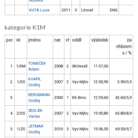
Alžběta
KUTÁ Lucie
2011
3
Litovel
DNS
kategorie K1M
por.
vk
jméno
nar.
vt
oddíl
výsledek
za
b
vítězem
s / %
TOMEČEK
1.
1/DM
2008
2
SKVeselí
11:57,00
Adam
KVAPIL
2.
1/DS
2007
2
Vys.Mýto
12:00,90
3.90/0,5
Ondřej
BERGMANN
3.
2000
1
KK Brno
12:39,60
42.60/5,9
Ondřej
SEDLÁK
4.
2/DS
2007
2
Vys.Mýto
13:00,80
63.80/8,9
Václav
JETMAR
5.
1/ZS
2010
3
Vys.Mýto
13:06,50
69.50/9,7
Ondřej