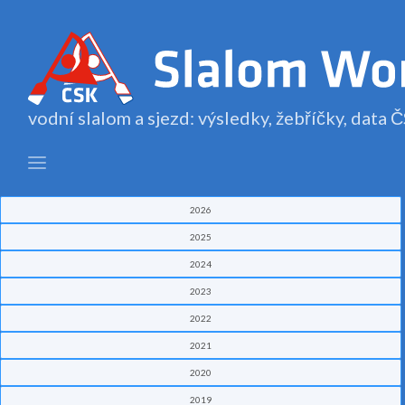
vodní slalom a sjezd: výsledky, žebříčky, data
2026
2025
2024
2023
2022
2021
2020
2019