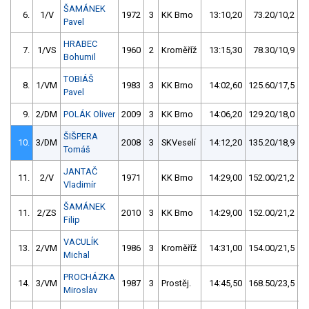
ŠAMÁNEK
6.
1/V
1972
3
KK Brno
13:10,20
73.20/10,2
Pavel
HRABEC
7.
1/VS
1960
2
Kroměříž
13:15,30
78.30/10,9
Bohumil
TOBIÁŠ
8.
1/VM
1983
3
KK Brno
14:02,60
125.60/17,5
Pavel
9.
2/DM
POLÁK Oliver
2009
3
KK Brno
14:06,20
129.20/18,0
ŠIŠPERA
10.
3/DM
2008
3
SKVeselí
14:12,20
135.20/18,9
Tomáš
JANTAČ
11.
2/V
1971
KK Brno
14:29,00
152.00/21,2
Vladimír
ŠAMÁNEK
11.
2/ZS
2010
3
KK Brno
14:29,00
152.00/21,2
Filip
VACULÍK
13.
2/VM
1986
3
Kroměříž
14:31,00
154.00/21,5
Michal
PROCHÁZKA
14.
3/VM
1987
3
Prostěj.
14:45,50
168.50/23,5
Miroslav