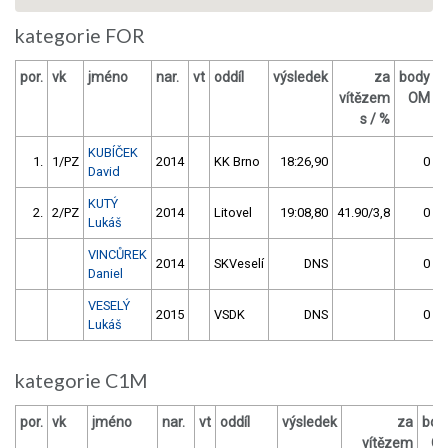
kategorie FOR
por.
vk
jméno
nar.
vt
oddíl
výsledek
za
body
vítězem
OM
s / %
KUBÍČEK
1.
1/PZ
2014
KK Brno
18:26,90
0
David
KUTÝ
2.
2/PZ
2014
Litovel
19:08,80
41.90/3,8
0
Lukáš
VINCŮREK
2014
SKVeselí
DNS
0
Daniel
VESELÝ
2015
VSDK
DNS
0
Lukáš
kategorie C1M
por.
vk
jméno
nar.
vt
oddíl
výsledek
za
bod
vítězem
O