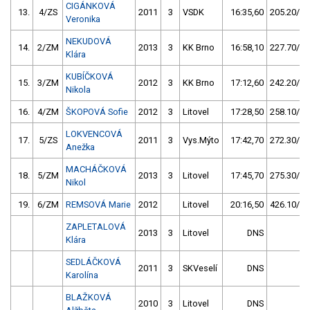
CIGÁNKOVÁ
13.
4/ZS
2011
3
VSDK
16:35,60
205.20/26
Veronika
NEKUDOVÁ
14.
2/ZM
2013
3
KK Brno
16:58,10
227.70/28
Klára
KUBÍČKOVÁ
15.
3/ZM
2012
3
KK Brno
17:12,60
242.20/30
Nikola
16.
4/ZM
ŠKOPOVÁ Sofie
2012
3
Litovel
17:28,50
258.10/32
LOKVENCOVÁ
17.
5/ZS
2011
3
Vys.Mýto
17:42,70
272.30/34
Anežka
MACHÁČKOVÁ
18.
5/ZM
2013
3
Litovel
17:45,70
275.30/34
Nikol
19.
6/ZM
REMSOVÁ Marie
2012
Litovel
20:16,50
426.10/53
ZAPLETALOVÁ
2013
3
Litovel
DNS
Klára
SEDLÁČKOVÁ
2011
3
SKVeselí
DNS
Karolína
BLAŽKOVÁ
2010
3
Litovel
DNS