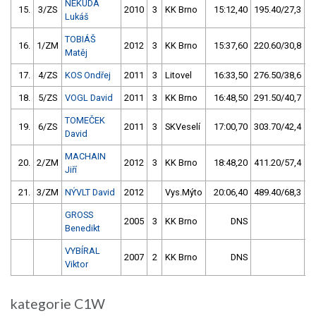
NEKUDA
15.
3/ZS
2010
3
KK Brno
15:12,40
195.40/27,3
Lukáš
TOBIÁŠ
16.
1/ZM
2012
3
KK Brno
15:37,60
220.60/30,8
Matěj
17.
4/ZS
KOS Ondřej
2011
3
Litovel
16:33,50
276.50/38,6
18.
5/ZS
VOGL David
2011
3
KK Brno
16:48,50
291.50/40,7
TOMEČEK
19.
6/ZS
2011
3
SKVeselí
17:00,70
303.70/42,4
David
MACHAIN
20.
2/ZM
2012
3
KK Brno
18:48,20
411.20/57,4
Jiří
21.
3/ZM
NÝVLT David
2012
Vys.Mýto
20:06,40
489.40/68,3
GROSS
2005
3
KK Brno
DNS
Benedikt
VYBÍRAL
2007
2
KK Brno
DNS
Viktor
kategorie C1W