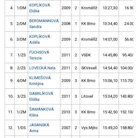
KOPLÍKOVÁ
4.
1/DM
2009
2
Kroměříž
13:27,30
16.90/2
Eliška
BERGMANNOVÁ
5.
2/DM
2008
1
KK Brno
13:34,40
24.00/3
Sandra
KOPLÍKOVÁ
6.
3/DM
2009
2
Kroměříž
14:07,00
56.60/7
Adéla
FUCHSOVÁ
7.
1/ZS
2011
2
VSDK
14:45,80
95.40/12
Terezie
8.
2/ZS
LOVECKÁ Nela
2011
2
SKVeselí
14:54,40
104.00/13
KLIMEŠOVÁ
9.
4/DM
2009
3
KK Brno
15:06,10
115.70/14
Kristýna
GABRLÍKOVÁ
10.
3/ZS
2011
3
Litovel
15:34,20
143.80/18
Eliška
ŠAMÁNKOVÁ
11.
1/ZM
2013
3
KK Brno
15:42,50
152.10/19
Klára
JASANSKÁ
12.
1/DS
2007
2
Vys.Mýto
15:49,20
158.80/20
Anna