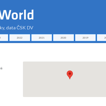
čky, data ČSK DV
3
2022
2021
2020
2019
2
vá