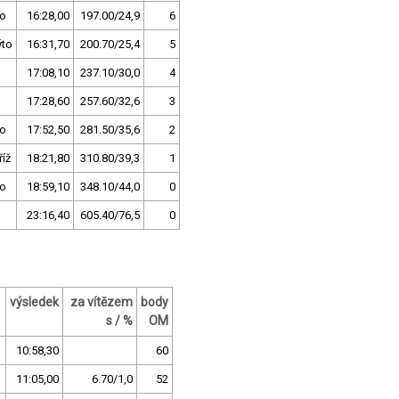
no
16:28,00
197.00/24,9
6
ýto
16:31,70
200.70/25,4
5
17:08,10
237.10/30,0
4
17:28,60
257.60/32,6
3
no
17:52,50
281.50/35,6
2
íž
18:21,80
310.80/39,3
1
no
18:59,10
348.10/44,0
0
23:16,40
605.40/76,5
0
výsledek
za vítězem
body
s / %
OM
10:58,30
60
11:05,00
6.70/1,0
52