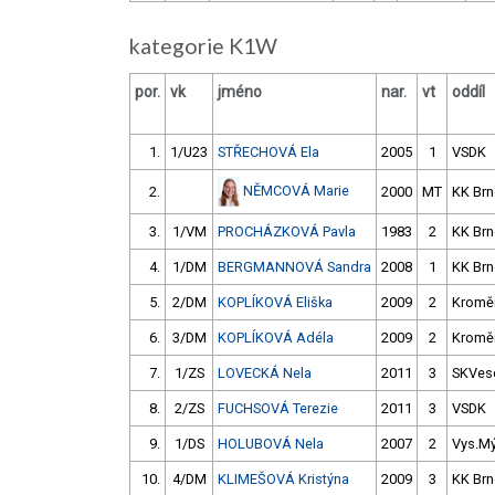
kategorie K1W
por.
vk
jméno
nar.
vt
oddíl
1.
1/U23
STŘECHOVÁ Ela
2005
1
VSDK
NĚMCOVÁ Marie
2.
2000
MT
KK Br
3.
1/VM
PROCHÁZKOVÁ Pavla
1983
2
KK Br
4.
1/DM
BERGMANNOVÁ Sandra
2008
1
KK Br
5.
2/DM
KOPLÍKOVÁ Eliška
2009
2
Kroměř
6.
3/DM
KOPLÍKOVÁ Adéla
2009
2
Kroměř
7.
1/ZS
LOVECKÁ Nela
2011
3
SKVese
8.
2/ZS
FUCHSOVÁ Terezie
2011
3
VSDK
9.
1/DS
HOLUBOVÁ Nela
2007
2
Vys.M
10.
4/DM
KLIMEŠOVÁ Kristýna
2009
3
KK Br