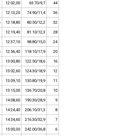
12:02,00
63.70/9,7
44
12:13,20
74.90/11,4
36
o
12:18,80
80.50/12,2
32
12:19,40
81.10/12,3
28
12:37,10
98.80/15,0
24
o
12:56,40
118.10/17,9
20
13:00,80
122.50/18,6
16
13:02,60
124.30/18,9
12
13:09,10
130.80/19,9
11
13:15,00
136.70/20,8
10
14:08,60
190.30/28,9
9
14:24,40
206.10/31,3
8
14:34,60
216.30/32,9
7
15:00,30
242.00/36,8
6