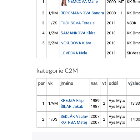
NĚMCOVÁ Marie
1.
2000
MT
KK Brn
2.
1/DM
BERGMANNOVÁ Sandra
2008
1
KK Brn
3.
1/ZS
FUCHSOVÁ Terezie
2011
VSDK
4.
1/ZM
ŠAMÁNKOVÁ Klára
2013
KK Brn
5.
2/ZM
NEKUDOVÁ Klára
2013
KK Brn
LOVECKÁ Nela
2011
SKVese
kategorie C2M
por.
vk
jméno
nar.
vt
oddíl
výsle
KREJZA Filip
1989
Vys.Mýto
1.
1/VM
2
13:33
ŠILAR Jakub
1987
Vys.Mýto
SEDLÁK Václav
2007
Vys.Mýto
2.
1/DS
2
14:00
KOTRBA Matěj
2007
Vys.Mýto