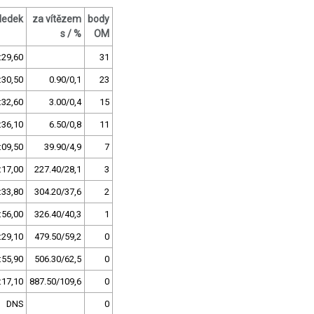
ledek
za vítězem
body
s / %
OM
:29,60
31
:30,50
0.90/0,1
23
:32,60
3.00/0,4
15
:36,10
6.50/0,8
11
:09,50
39.90/4,9
7
:17,00
227.40/28,1
3
:33,80
304.20/37,6
2
:56,00
326.40/40,3
1
:29,10
479.50/59,2
0
:55,90
506.30/62,5
0
:17,10
887.50/109,6
0
DNS
0