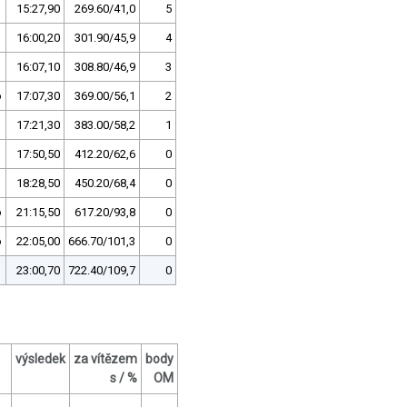
15:27,90
269.60/41,0
5
16:00,20
301.90/45,9
4
16:07,10
308.80/46,9
3
o
17:07,30
369.00/56,1
2
17:21,30
383.00/58,2
1
17:50,50
412.20/62,6
0
18:28,50
450.20/68,4
0
o
21:15,50
617.20/93,8
0
o
22:05,00
666.70/101,3
0
23:00,70
722.40/109,7
0
výsledek
za vítězem
body
s / %
OM