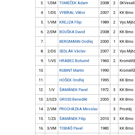
3.
1/DM
TOMEČEK Adam
2008
2
SKVeselí
4.
1/DS
VYBÍRAL Viktor
2007
2
KK Brno
5.
1/VM
KREJZA Filip
1989
2
Vys.Mýt
6.
2/DM
BOUŠKA David
2008
2
KK Brno
7.
BERGMANN Ondřej
2000
1
KK Brno
8.
2/DS
SEDLÁK Václav
2007
2
Vys.Mýt
9.
1/VS
HRABEC Bohumil
1960
2
Kroměříž
10.
RUBINT Martin
1990
Kroměříž
11.
HOŠEK Ondřej
1995
KK Brno
12.
1/V
ŠAMÁNEK Pavel
1972
3
KK Brno
13.
2/U23
GROSS Benedikt
2005
3
KK Brno
14.
2/VM
PROCHÁZKA Miroslav
3
Prostěj.
15.
1/ZS
ŠAMÁNEK Filip
2010
3
KK Brno
16.
3/VM
TOBIÁŠ Pavel
1983
KK Brno