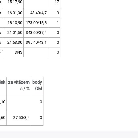
o
15:17,90
17
o
16:01,30
43.40/4,7
9
18:10,90
173.00/18,8
1
o
21:01,50
343.60/37,4
0
o
21:53,30
395.40/43,1
0
lí
DNS
0
dek
za vítězem
body
s / %
OM
,10
0
,60
27.50/3,4
0