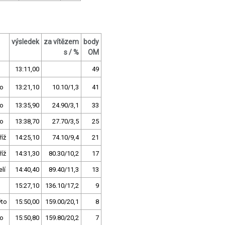
výsledek
za vítězem
body
s / %
OM
13:11,00
49
no
13:21,10
10.10/1,3
41
no
13:35,90
24.90/3,1
33
no
13:38,70
27.70/3,5
25
íž
14:25,10
74.10/9,4
21
íž
14:31,30
80.30/10,2
17
lí
14:40,40
89.40/11,3
13
15:27,10
136.10/17,2
9
ýto
15:50,00
159.00/20,1
8
no
15:50,80
159.80/20,2
7