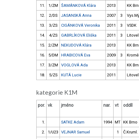
11.
1/ZM
ŠAMÁNKOVÁ Klára
2013
KK Br
12.
2/DS
JASANSKÁ Anna
2007
3
Vys.M
13.
3/ZS
CIGÁNKOVÁ Veronika
2011
3
VSDK
14.
4/ZS
GABRLÍKOVÁ Eliška
2011
3
Litovel
15.
2/ZM
NEKUDOVÁ Klára
2013
KK Br
16.
5/DM
HRABICOVÁ Eva
2009
3
Kroměř
17.
3/ZM
VOGLOVÁ Ada
2013
KK Br
18.
5/ZS
KUTÁ Lucie
2011
Litovel
kategorie K1M
por.
vk
jméno
nar.
vt
oddíl
1.
SATKE Adam
1994
MT
KK Brno
2.
1/U23
VEJNAR Samuel
1
Č.Kruml.