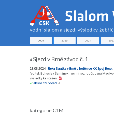
vodní slalom a sjezd: výsledky, žebří
2026
2025
2024
202
Sjezd v Brně závod č. 1
4
23.03.2024
Řeka Svratka v Brně u loděnice KK Spoj Brno.
ředitel: Bohuslav Šamánek vrchní rozhodčí: Jana Macíko
výsledky ke stažení:
absolutní pořadí
J
kategorie C1M