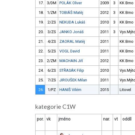
17.
3/DM
POLÁK Oliver
2009
3
KK Brno
18.
1/ZM
TOBIÁŠ Matěj
2012
3
KK Brno
19.
2/ZS
NEKUDA Lukáš
2010
3
KK Brno
20.
3/ZS
JANKO Jonáš
2011
3
Vys.Mýt
21.
4/ZS
ZAORAL Matěj
2011
KK Brno
22.
5/ZS
VOGL David
2011
KK Brno
23.
2/ZM
MACHAIN Jiří
2012
KK Brno
24.
6/ZS
STŘASÁK Filip
2010
Vys.Mýt
25.
7/ZS
JIROUŠEK Milan
2011
Vys.Mýt
26.
1/PZ
HANIŠ Vilém
2015
Litovel
kategorie C1W
por.
vk
jméno
nar.
vt
oddíl