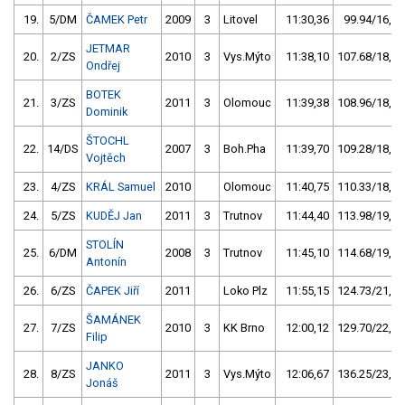
19.
5/DM
ČAMEK Petr
2009
3
Litovel
11:30,36
99.94/16,9
JETMAR
20.
2/ZS
2010
3
Vys.Mýto
11:38,10
107.68/18,2
Ondřej
BOTEK
21.
3/ZS
2011
3
Olomouc
11:39,38
108.96/18,5
Dominik
ŠTOCHL
22.
14/DS
2007
3
Boh.Pha
11:39,70
109.28/18,5
Vojtěch
23.
4/ZS
KRÁL Samuel
2010
Olomouc
11:40,75
110.33/18,7
24.
5/ZS
KUDĚJ Jan
2011
3
Trutnov
11:44,40
113.98/19,3
STOLÍN
25.
6/DM
2008
3
Trutnov
11:45,10
114.68/19,4
Antonín
26.
6/ZS
ČAPEK Jiří
2011
Loko Plz
11:55,15
124.73/21,1
ŠAMÁNEK
27.
7/ZS
2010
3
KK Brno
12:00,12
129.70/22,0
Filip
JANKO
28.
8/ZS
2011
3
Vys.Mýto
12:06,67
136.25/23,1
Jonáš