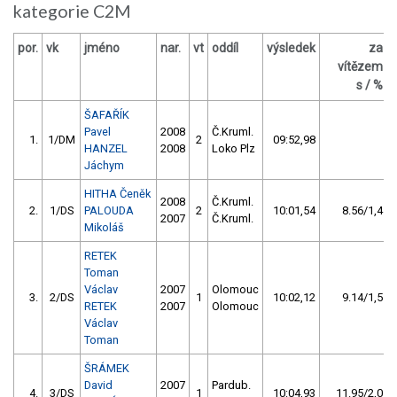
kategorie C2M
por.
vk
jméno
nar.
vt
oddíl
výsledek
za
vítězem
s / %
ŠAFAŘÍK
Pavel
2008
Č.Kruml.
1.
1/DM
2
09:52,98
HANZEL
2008
Loko Plz
Jáchym
HITHA Čeněk
2008
Č.Kruml.
2.
1/DS
PALOUDA
2
10:01,54
8.56/1,4
2007
Č.Kruml.
Mikoláš
RETEK
Toman
Václav
2007
Olomouc
3.
2/DS
1
10:02,12
9.14/1,5
RETEK
2007
Olomouc
Václav
Toman
ŠRÁMEK
David
2007
Pardub.
4.
3/DS
1
10:04,93
11.95/2,0