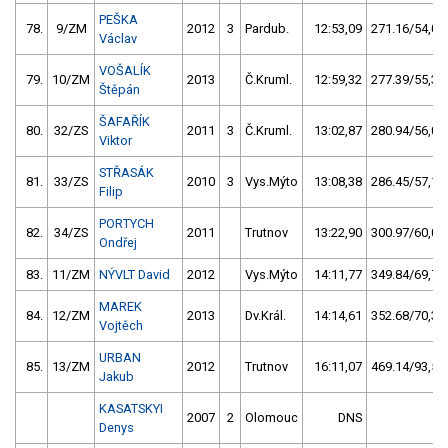
PEŠKA
78.
9/ZM
2012
3
Pardub.
12:53,09
271.16/54,0
Václav
VOŠALÍK
79.
10/ZM
2013
Č.Kruml.
12:59,32
277.39/55,3
Štěpán
ŠAFAŘÍK
80.
32/ZS
2011
3
Č.Kruml.
13:02,87
280.94/56,0
Viktor
STŘASÁK
81.
33/ZS
2010
3
Vys.Mýto
13:08,38
286.45/57,1
Filip
PORTYCH
82.
34/ZS
2011
Trutnov
13:22,90
300.97/60,0
Ondřej
83.
11/ZM
NÝVLT David
2012
Vys.Mýto
14:11,77
349.84/69,7
MAREK
84.
12/ZM
2013
Dv.Král.
14:14,61
352.68/70,3
Vojtěch
URBAN
85.
13/ZM
2012
Trutnov
16:11,07
469.14/93,5
Jakub
KASATSKYI
2007
2
Olomouc
DNS
Denys