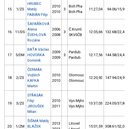
HRUBEC
2010
Boh.Pha
15.
1/ZS
Matěj
3
11:27,04
94.06/15,9
2010
Boh.Pha
FABIÁN Filip
ŠAFAŘÍKOVÁ
Alena
2006
Č.Kruml.
16.
11/DS
3
12:05,66
132.68/22,4
ŠVEHLOVÁ
2008
SKVSČB
Rozárie
BAŤA Václav
2009
Pardub.
17.
5/DM
HOVORKA
3
12:17,56
144.58/24,4
2009
Pardub.
Dominik
ČERMÁK
Vojtěch
2010
Olomouc
18.
2/ZS
12:20,92
147.94/24,9
KAFKA
2010
Olomouc
Martin
STŘASÁK
Filip
2010
Vys.Mýto
19.
3/ZS
13:37,03
224.05/37,8
JIROUŠEK
2011
Vys.Mýto
Milan
ŠIŠMA Matěj
2013
Litovel
20.
1/ZM
BLAŽEK
15:01,59
308.61/52,0
2013
Litovel