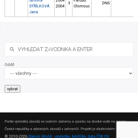
Simona
2004
Pardub.
3
DNS
STŘÍLKOVÁ
2004
Olomouc
Jana
Oddíl
Portál výsledků závodů ve vodním slalomu a sjezdu na divoké vodě na území
České republiky a vybraných závodů v zahraničí. Projekt je vlastnictvím
ČSK DV
.
© 2010-2026
Slalom World - výsledky, žebříčky, data ČSK DV