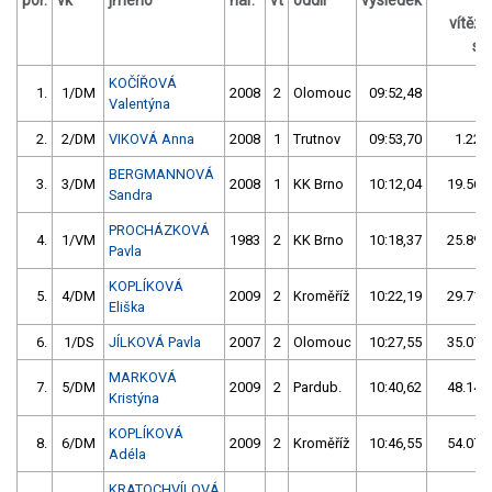
por.
vk
jméno
nar.
vt
oddíl
výsledek
vítěz
s /
KOČÍŘOVÁ
1.
1/DM
2008
2
Olomouc
09:52,48
Valentýna
2.
2/DM
VIKOVÁ Anna
2008
1
Trutnov
09:53,70
1.22/
BERGMANNOVÁ
3.
3/DM
2008
1
KK Brno
10:12,04
19.56/
Sandra
PROCHÁZKOVÁ
4.
1/VM
1983
2
KK Brno
10:18,37
25.89/
Pavla
KOPLÍKOVÁ
5.
4/DM
2009
2
Kroměříž
10:22,19
29.71/
Eliška
6.
1/DS
JÍLKOVÁ Pavla
2007
2
Olomouc
10:27,55
35.07/
MARKOVÁ
7.
5/DM
2009
2
Pardub.
10:40,62
48.14/
Kristýna
KOPLÍKOVÁ
8.
6/DM
2009
2
Kroměříž
10:46,55
54.07/
Adéla
KRATOCHVÍLOVÁ