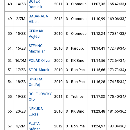
BOTEK
48.
14/ZS
2011
3
Olomouc
11:07,35
165.42/33,0
Dominik
BASARABA
49.
2/ZM
2012
3
Olomouc
11:10,99
169.06/33,7
Albert
ČERMÁK
50.
15/ZS
2010
3
Olomouc
11:12,24
170.31/33,9
Vojtěch
STEHNO
51.
16/ZS
2010
3
Pardub.
11:14,41
172.48/34,4
Maxmilián
52.
16/DM
POLÁK Oliver
2009
3
KK Brno
11:14,56
172.64/34,4
53.
17/ZS
SEIDL Marek
2010
3
Boh.Pha
11:15,66
173.73/34,6
SÝKORA
54.
18/ZS
2010
3
Boh.Pha
11:16,28
174.35/34,7
Ondřej
BOLEHOVSKÝ
55.
19/ZS
2011
3
Trutnov
11:17,33
175.40/34,9
Oto
NEKUDA
56.
20/ZS
2010
3
KK Brno
11:23,48
181.55/36,2
Lukáš
PLUTA
57.
3/ZM
2012
3
Boh.Pha
11:24,97
183.04/36,5
Štěpán