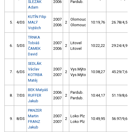
SLEZÁK
2006
Pardub.
Adam
KUTÍN Filip
2007
Olomouc
5.
4/DS
MALÝ
2
10:19,76
26.78/4,5
2006
Olomouc
Vojtěch
TRNKA
Tobiáš
2007
Litovel
6.
5/DS
2
10:22,22
29.24/4,9
ČAMEK
2006
Litovel
David
SEDLÁK
Václav
2007
Vys.Mýto
7.
6/DS
2
10:38,27
45.29/7,6
KOTRBA
2007
Vys.Mýto
Matěj
BEK Matyáš
2006
Pardub.
8.
7/DS
RUFFER
2
10:44,17
51.19/8,6
2007
Pardub.
Jakub
PANZER
Martin
2007
Loko Plz
9.
8/DS
2
10:49,95
56.97/9,6
FRANZ
2007
Loko Plz
Jakub