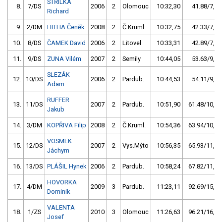
STŘÍLKA
8.
7/DS
2006
2
Olomouc
10:32,30
41.88/7,1
Richard
9.
2/DM
HITHA Čeněk
2008
2
Č.Kruml.
10:32,75
42.33/7,2
10.
8/DS
ČAMEK David
2006
2
Litovel
10:33,31
42.89/7,3
11.
9/DS
ZUNA Vilém
2007
2
Semily
10:44,05
53.63/9,1
SLEZÁK
12.
10/DS
2006
2
Pardub.
10:44,53
54.11/9,2
Adam
RUFFER
13.
11/DS
2007
2
Pardub.
10:51,90
61.48/10,4
Jakub
14.
3/DM
KOPŘIVA Filip
2008
2
Č.Kruml.
10:54,36
63.94/10,8
VOSMEK
15.
12/DS
2007
2
Vys.Mýto
10:56,35
65.93/11,2
Jáchym
16.
13/DS
PLÁŠIL Hynek
2006
2
Pardub.
10:58,24
67.82/11,5
HOVORKA
17.
4/DM
2009
3
Pardub.
11:23,11
92.69/15,7
Dominik
VALENTA
18.
1/ZS
2010
3
Olomouc
11:26,63
96.21/16,3
Josef