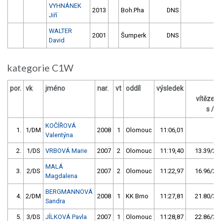
VYHNÁNEK
2013
Boh.Pha
DNS
Jiří
WALTER
2001
Šumperk
DNS
David
kategorie C1W
por.
vk
jméno
nar.
vt
oddíl
výsledek
za
vítězem
s / %
KOČÍŘOVÁ
1.
1/DM
2008
1
Olomouc
11:06,01
Valentýna
2.
1/DS
VRBOVÁ Marie
2007
2
Olomouc
11:19,40
13.39/2,0
MALÁ
3.
2/DS
2007
2
Olomouc
11:22,97
16.96/2,5
Magdalena
BERGMANNOVÁ
4.
2/DM
2008
1
KK Brno
11:27,81
21.80/3,3
Sandra
5.
3/DS
JÍLKOVÁ Pavla
2007
1
Olomouc
11:28,87
22.86/3,4