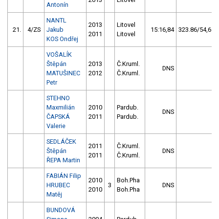
Antonín
NANTL
2013
Litovel
21.
4/ZS
Jakub
15:16,84
323.86/54,6
2011
Litovel
KOS Ondřej
VOŠALÍK
Štěpán
2013
Č.Kruml.
DNS
MATUŠINEC
2012
Č.Kruml.
Petr
STEHNO
Maxmilián
2010
Pardub.
DNS
ČAPSKÁ
2011
Pardub.
Valerie
SEDLÁČEK
2011
Č.Kruml.
Štěpán
DNS
2011
Č.Kruml.
ŘEPA Martin
FABIÁN Filip
2010
Boh.Pha
HRUBEC
3
DNS
2010
Boh.Pha
Matěj
BUNDOVÁ