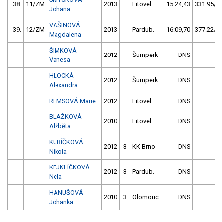
38.
11/ZM
2013
Litovel
15:24,43
331.95/56
Johana
VAŠINOVÁ
39.
12/ZM
2013
Pardub.
16:09,70
377.22/63
Magdalena
ŠIMKOVÁ
2012
Šumperk
DNS
Vanesa
HLOCKÁ
2012
Šumperk
DNS
Alexandra
REMSOVÁ Marie
2012
Litovel
DNS
BLAŽKOVÁ
2010
Litovel
DNS
Alžběta
KUBÍČKOVÁ
2012
3
KK Brno
DNS
Nikola
KEJKLÍČKOVÁ
2012
3
Pardub.
DNS
Nela
HANUŠOVÁ
2010
3
Olomouc
DNS
Johanka