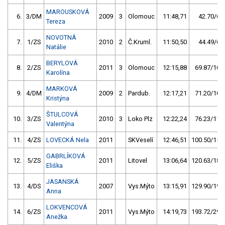
MAROUSKOVÁ
6.
3/DM
2009
3
Olomouc
11:48,71
42.70/6,4
Tereza
NOVOTNÁ
7.
1/ZS
2010
2
Č.Kruml.
11:50,50
44.49/6,7
Natálie
BERYLOVÁ
8.
2/ZS
2011
3
Olomouc
12:15,88
69.87/10,5
Karolína
MARKOVÁ
9.
4/DM
2009
2
Pardub.
12:17,21
71.20/10,7
Kristýna
ŠTULCOVÁ
10.
3/ZS
2010
3
Loko Plz
12:22,24
76.23/11,4
Valentýna
11.
4/ZS
LOVECKÁ Nela
2011
SKVeselí
12:46,51
100.50/15,1
GABRLÍKOVÁ
12.
5/ZS
2011
Litovel
13:06,64
120.63/18,1
Eliška
JASANSKÁ
13.
4/DS
2007
Vys.Mýto
13:15,91
129.90/19,5
Anna
LOKVENCOVÁ
14.
6/ZS
2011
Vys.Mýto
14:19,73
193.72/29,1
Anežka