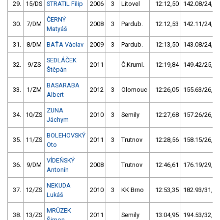
29.
15/DS
STRATIL Filip
2006
3
Litovel
12:12,50
142.08/24,1
ČERNÝ
30.
7/DM
2008
3
Pardub.
12:12,53
142.11/24,1
Matyáš
31.
8/DM
BAŤA Václav
2009
3
Pardub.
12:13,50
143.08/24,2
SEDLÁČEK
32.
9/ZS
2011
Č.Kruml.
12:19,84
149.42/25,3
Štěpán
BASARABA
33.
1/ZM
2012
3
Olomouc
12:26,05
155.63/26,4
Albert
ZUNA
34.
10/ZS
2010
3
Semily
12:27,68
157.26/26,6
Jáchym
BOLEHOVSKÝ
35.
11/ZS
2011
3
Trutnov
12:28,56
158.15/26,8
Oto
VÍDEŇSKÝ
36.
9/DM
2008
Trutnov
12:46,61
176.19/29,8
Antonín
NEKUDA
37.
12/ZS
2010
3
KK Brno
12:53,35
182.93/31,0
Lukáš
MRŮZEK
38.
13/ZS
2011
Semily
13:04,95
194.53/32,9
Šimon