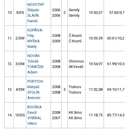
NOVOTNÝ
Štěpán
2006
Semily
10.
9/DS
2
10:50,57
57.60/9,7
SLAVÍK
2006
Semily
Daniel
KOPŘIVA
Filip
2008
Č.Kruml.
11.
2/DM
10:53,59
60.61/10,2
MYŠKA
2009
Č.Kruml.
Matěj
NOVÁK
Tobiáš
2008
Olomouc
12.
3/DM
10:54,97
61.99/10,5
TOMEČEK
2008
SKVeselí
Adam
PORTYCH
Matyáš
2008
Trutnov
13.
4/DM
3
11:02,08
69.10/11,7
STOLÍN
2008
Trutnov
Antonín
BOUŠKA
David
2008
KK Brno
14.
10/DS
11:18,75
85.77/14,5
VYBÍRAL
2007
KK Brno
Viktor