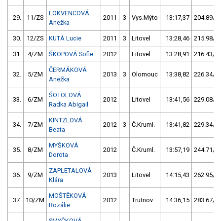
LOKVENCOVÁ
29.
11/ZS
2011
3
Vys.Mýto
13:17,37
204.89/34
Anežka
30.
12/ZS
KUTÁ Lucie
2011
3
Litovel
13:28,46
215.98/36
31.
4/ZM
ŠKOPOVÁ Sofie
2012
Litovel
13:28,91
216.43/36
ČERMÁKOVÁ
32.
5/ZM
2013
3
Olomouc
13:38,82
226.34/38
Anežka
ŠOTOLOVÁ
33.
6/ZM
2012
Litovel
13:41,56
229.08/38
Radka Abigail
KINTZLOVÁ
34.
7/ZM
2012
3
Č.Kruml.
13:41,82
229.34/38
Beata
MYŠKOVÁ
35.
8/ZM
2012
Č.Kruml.
13:57,19
244.71/41
Dorota
ZAPLETALOVÁ
36.
9/ZM
2013
Litovel
14:15,43
262.95/44
Klára
MOŠTĚKOVÁ
37.
10/ZM
2012
Trutnov
14:36,15
283.67/47
Rozálie
SMYČKOVÁ