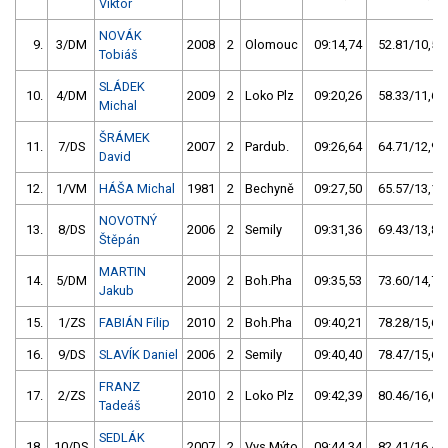
Viktor
NOVÁK
9.
3/DM
2008
2
Olomouc
09:14,74
52.81/10,5
Tobiáš
SLÁDEK
10.
4/DM
2009
2
Loko Plz
09:20,26
58.33/11,6
Michal
ŠRÁMEK
11.
7/DS
2007
2
Pardub.
09:26,64
64.71/12,9
David
12.
1/VM
HÁŠA Michal
1981
2
Bechyně
09:27,50
65.57/13,1
NOVOTNÝ
13.
8/DS
2006
2
Semily
09:31,36
69.43/13,8
Štěpán
MARTIN
14.
5/DM
2009
2
Boh.Pha
09:35,53
73.60/14,7
Jakub
15.
1/ZS
FABIÁN Filip
2010
2
Boh.Pha
09:40,21
78.28/15,6
16.
9/DS
SLAVÍK Daniel
2006
2
Semily
09:40,40
78.47/15,6
FRANZ
17.
2/ZS
2010
2
Loko Plz
09:42,39
80.46/16,0
Tadeáš
SEDLÁK
18.
10/DS
2007
2
Vys.Mýto
09:44,34
82.41/16,4