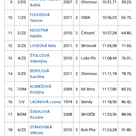
9.
2/DS
2007
2
Olomouc
10:51,71
59.23/10
Adéla
FUCHSOVÁ
10.
1/ZS
2011
2
VSDK
10:56,20
63.72/10
Terezie
NOVOTNÁ
11.
2/ZS
2010
2
Č.Kruml.
10:57,28
64.80/10
Natálie
12.
3/ZS
LOVECKÁ Nela
2011
3
SKVeselí
11:04,08
71.60/12
ŠTULCOVÁ
13.
4/ZS
2010
2
Loko Plz
11:08,49
76.01/12
Valentýna
BERYLOVÁ
14.
5/ZS
2011
2
Olomouc
11:11,18
78.70/13
Karolína
KLIMEŠOVÁ
15.
7/DM
2009
3
KK Brno
11:17,83
85.35/14
Kristýna
16.
1/V
LACINOVÁ Leona
1974
3
Semily
11:18,90
86.42/14
ŠVEHLOVÁ
17.
8/DM
2008
SKVSČB
11:20,56
88.09/14
Rozárie
STANOVSKÁ
18.
6/ZS
2010
3
Boh.Pha
11:24,28
91.80/15
Viktorie