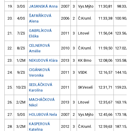
19.
3/DS
JASANSKÁ Anna
2007
3
Vys.Mýto
11:30,81
98.33/16
ŠAFAŘÍKOVÁ
20.
4/DS
2006
2
Č.Kruml.
11:33,38
100.90/17
Alena
GABRLÍKOVÁ
21.
7/ZS
2011
3
Litovel
11:56,04
123.56/20
Eliška
CELNEROVÁ
22.
8/ZS
2010
3
Č.Kruml.
11:59,50
127.02/21
Amélie
23.
1/ZM
NEKUDOVÁ Klára
2013
3
KK Brno
12:08,06
135.58/22
CIGÁNKOVÁ
24.
9/ZS
2011
3
VSDK
12:16,57
144.10/24
Veronika
SEDLÁČKOVÁ
25.
10/ZS
2011
SKVeselí
12:31,71
159.23/26
Karolína
MACHÁČKOVÁ
26.
2/ZM
2013
3
Litovel
12:35,67
163.19/27
Nikol
27.
5/DS
HOLUBOVÁ Nela
2007
2
Vys.Mýto
12:45,66
173.18/29
KASPEROVÁ
28.
3/ZM
2012
3
Č.Kruml.
12:59,63
187.15/31
Kateřina