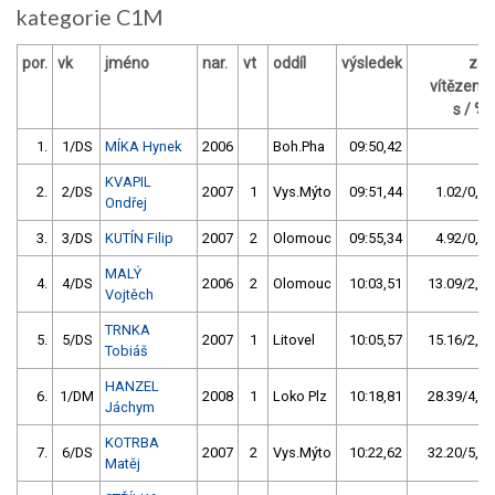
kategorie C1M
por.
vk
jméno
nar.
vt
oddíl
výsledek
za
vítězem
s / %
1.
1/DS
MÍKA Hynek
2006
Boh.Pha
09:50,42
KVAPIL
2.
2/DS
2007
1
Vys.Mýto
09:51,44
1.02/0,2
Ondřej
3.
3/DS
KUTÍN Filip
2007
2
Olomouc
09:55,34
4.92/0,8
MALÝ
4.
4/DS
2006
2
Olomouc
10:03,51
13.09/2,2
Vojtěch
TRNKA
5.
5/DS
2007
1
Litovel
10:05,57
15.16/2,6
Tobiáš
HANZEL
6.
1/DM
2008
1
Loko Plz
10:18,81
28.39/4,8
Jáchym
KOTRBA
7.
6/DS
2007
2
Vys.Mýto
10:22,62
32.20/5,5
Matěj