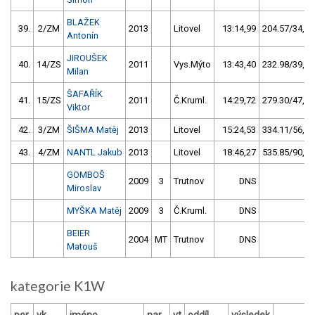
BLAŽEK
39.
2/ZM
2013
Litovel
13:14,99
204.57/34,6
Antonín
JIROUŠEK
40.
14/ZS
2011
Vys.Mýto
13:43,40
232.98/39,5
Milan
ŠAFAŘÍK
41.
15/ZS
2011
Č.Kruml.
14:29,72
279.30/47,3
Viktor
42.
3/ZM
ŠIŠMA Matěj
2013
Litovel
15:24,53
334.11/56,6
43.
4/ZM
NANTL Jakub
2013
Litovel
18:46,27
535.85/90,8
GOMBOŠ
2009
3
Trutnov
DNS
Miroslav
MYŠKA Matěj
2009
3
Č.Kruml.
DNS
BEIER
2004
MT
Trutnov
DNS
Matouš
kategorie K1W