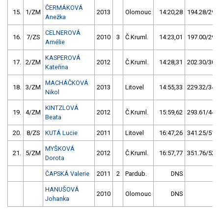
ČERMÁKOVÁ
15.
1/ZM
2013
Olomouc
14:20,28
194.28/29,2
Anežka
CELNEROVÁ
16.
7/ZS
2010
3
Č.Kruml.
14:23,01
197.00/29,6
Amélie
KASPEROVÁ
17.
2/ZM
2012
Č.Kruml.
14:28,31
202.30/30,4
Kateřina
MACHÁČKOVÁ
18.
3/ZM
2013
Litovel
14:55,33
229.32/34,4
Nikol
KINTZLOVÁ
19.
4/ZM
2012
Č.Kruml.
15:59,62
293.61/44,1
Beata
20.
8/ZS
KUTÁ Lucie
2011
Litovel
16:47,26
341.25/51,2
MYŠKOVÁ
21.
5/ZM
2012
Č.Kruml.
16:57,77
351.76/52,8
Dorota
ČAPSKÁ Valerie
2011
2
Pardub.
DNS
HANUŠOVÁ
2010
Olomouc
DNS
Johanka