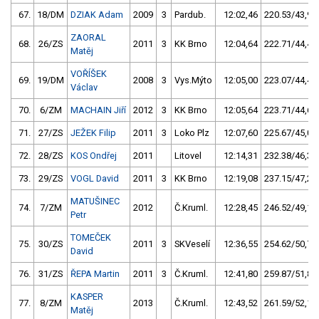
67.
18/DM
DZIAK Adam
2009
3
Pardub.
12:02,46
220.53/43,9
ZAORAL
68.
26/ZS
2011
3
KK Brno
12:04,64
222.71/44,4
Matěj
VOŘÍŠEK
69.
19/DM
2008
3
Vys.Mýto
12:05,00
223.07/44,4
Václav
70.
6/ZM
MACHAIN Jiří
2012
3
KK Brno
12:05,64
223.71/44,6
71.
27/ZS
JEŽEK Filip
2011
3
Loko Plz
12:07,60
225.67/45,0
72.
28/ZS
KOS Ondřej
2011
Litovel
12:14,31
232.38/46,3
73.
29/ZS
VOGL David
2011
3
KK Brno
12:19,08
237.15/47,2
MATUŠINEC
74.
7/ZM
2012
Č.Kruml.
12:28,45
246.52/49,1
Petr
TOMEČEK
75.
30/ZS
2011
3
SKVeselí
12:36,55
254.62/50,7
David
76.
31/ZS
ŘEPA Martin
2011
3
Č.Kruml.
12:41,80
259.87/51,8
KASPER
77.
8/ZM
2013
Č.Kruml.
12:43,52
261.59/52,1
Matěj