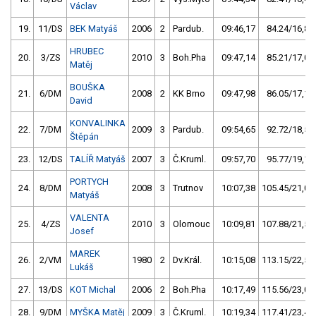
Václav
19.
11/DS
BEK Matyáš
2006
2
Pardub.
09:46,17
84.24/16,8
HRUBEC
20.
3/ZS
2010
3
Boh.Pha
09:47,14
85.21/17,0
Matěj
BOUŠKA
21.
6/DM
2008
2
KK Brno
09:47,98
86.05/17,1
David
KONVALINKA
22.
7/DM
2009
3
Pardub.
09:54,65
92.72/18,5
Štěpán
23.
12/DS
TALÍŘ Matyáš
2007
3
Č.Kruml.
09:57,70
95.77/19,1
PORTYCH
24.
8/DM
2008
3
Trutnov
10:07,38
105.45/21,0
Matyáš
VALENTA
25.
4/ZS
2010
3
Olomouc
10:09,81
107.88/21,5
Josef
MAREK
26.
2/VM
1980
2
Dv.Král.
10:15,08
113.15/22,5
Lukáš
27.
13/DS
KOT Michal
2006
2
Boh.Pha
10:17,49
115.56/23,0
28.
9/DM
MYŠKA Matěj
2009
3
Č.Kruml.
10:19,34
117.41/23,4