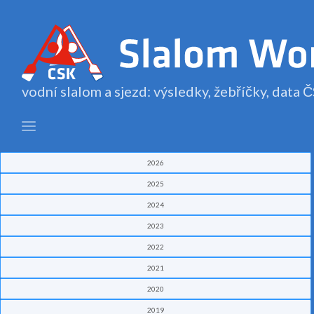
vodní slalom a sjezd: výsledky, žebříčky, data
2026
2025
2024
2023
2022
2021
2020
2019