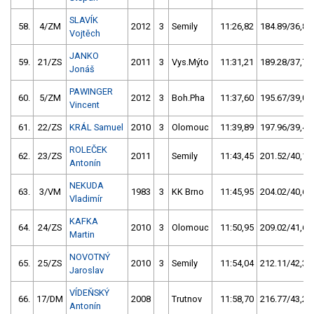
SLAVÍK
58.
4/ZM
2012
3
Semily
11:26,82
184.89/36,8
Vojtěch
JANKO
59.
21/ZS
2011
3
Vys.Mýto
11:31,21
189.28/37,7
Jonáš
PAWINGER
60.
5/ZM
2012
3
Boh.Pha
11:37,60
195.67/39,0
Vincent
61.
22/ZS
KRÁL Samuel
2010
3
Olomouc
11:39,89
197.96/39,4
ROLEČEK
62.
23/ZS
2011
Semily
11:43,45
201.52/40,1
Antonín
NEKUDA
63.
3/VM
1983
3
KK Brno
11:45,95
204.02/40,6
Vladimír
KAFKA
64.
24/ZS
2010
3
Olomouc
11:50,95
209.02/41,6
Martin
NOVOTNÝ
65.
25/ZS
2010
3
Semily
11:54,04
212.11/42,3
Jaroslav
VÍDEŇSKÝ
66.
17/DM
2008
Trutnov
11:58,70
216.77/43,2
Antonín