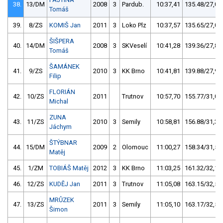
38.
13/DM
2008
3
Pardub.
10:37,41
135.48/27,0
Tomáš
39.
8/ZS
KOMIŠ Jan
2011
3
Loko Plz
10:37,57
135.65/27,0
ŠIŠPERA
40.
14/DM
2008
3
SKVeselí
10:41,28
139.36/27,8
Tomáš
ŠAMÁNEK
41.
9/ZS
2010
3
KK Brno
10:41,81
139.88/27,9
Filip
FLORIÁN
42.
10/ZS
2011
Trutnov
10:57,70
155.77/31,0
Michal
ZUNA
43.
11/ZS
2010
3
Semily
10:58,81
156.88/31,3
Jáchym
ŠTÝBNAR
44.
15/DM
2009
2
Olomouc
11:00,27
158.34/31,5
Matěj
45.
1/ZM
TOBIÁŠ Matěj
2012
3
KK Brno
11:03,25
161.32/32,1
46.
12/ZS
KUDĚJ Jan
2011
3
Trutnov
11:05,08
163.15/32,5
MRŮZEK
47.
13/ZS
2011
3
Semily
11:05,10
163.17/32,5
Šimon