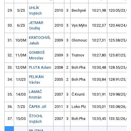
UHLÍK
29.
5/ZS
2010
3
Bechyně
10:21,98
120.05/23,9
Vojtěch
JETMAR
30.
6/ZS
2010
3
Vys.Mýto
10:22,37
120.44/24,0
Ondřej
KRATOCHVÍL
31.
10/DM
2009
3
Olomouc
10:27,31
125.38/25,0
Jakub
GOMBOŠ
32.
11/DM
2009
3
Trutnov
10:27,80
125.87/25,1
Miroslav
33.
12/DM
PLUTA Adam
2008
2
Boh.Pha
10:30,48
128.55/25,6
PELIKÁN
34.
1/U23
2005
2
Boh.Pha
10:30,84
128.91/25,7
Václav
LAMAČ
35.
14/DS
2007
3
Č.Kruml.
10:31,91
129.98/25,9
Kristián
36.
7/ZS
ČAPEK Jiří
2011
3
Loko Plz
10:35,01
133.08/26,5
ŠTOCHL
37.
15/DS
2007
3
Boh.Pha
10:35,45
133.52/26,6
Vojtěch
PAJTINA