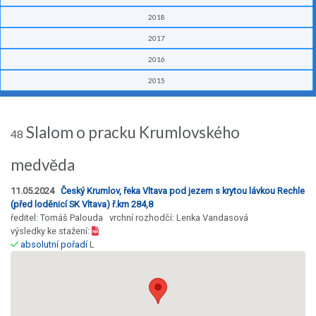
2018
2017
2016
2015
Slalom o pracku Krumlovského
48
medvěda
11.05.2024
Český Krumlov, řeka Vltava pod jezem s krytou lávkou Rechle
(před loděnicí SK Vltava) ř.km 284,8
ředitel: Tomáš Palouda vrchní rozhodčí: Lenka Vandasová
výsledky ke stažení:
absolutní pořadí
L