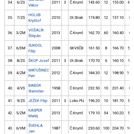
34.
6/ZS
2011
3
Č.Kruml.
143.60
12
155.00
64
Viktor
HOLUB
35.
7/ZS
2010
Ot.Strak
174.80
12
157.10
8
Kryštof
VOŠALÍK
36.
3/ZM
2013
Č.Kruml.
162.70
60
160.40
6
Štěpán
SUKDOL
37.
6/DM
2008
SKVSČB
161.50
8
166.70
56
Filip
38.
8/ZS
ŠKOP Josef
2011
3
Ot.Strak
170.70
6
160.10
10
MATUŠINEC
39.
4/ZM
2012
Č.Kruml.
184.30
12
198.90
110
Petr
BABOR
40.
4/VS
1958
Č.Kruml.
232.50
10
201.40
0
Stanislav
41.
9/ZS
JEŽEK Filip
2011
3
Loko Plz
196.20
10
181.70
58
KASPER
42.
5/ZM
2013
Č.Kruml.
179.10
54
160.20
58
Matěj
ŠVEHLA
43.
6/VM
1987
Č.Kruml.
230.60
100
204.70
106
Jan