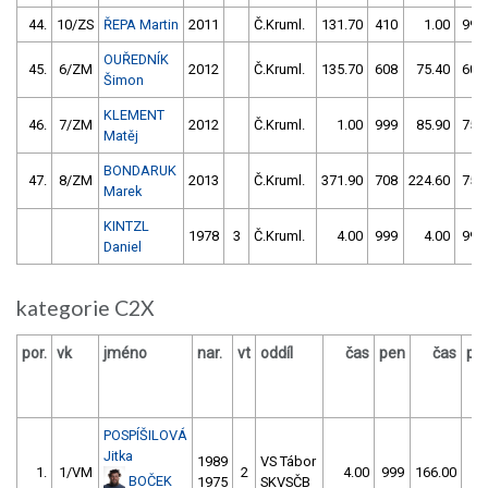
44.
10/ZS
ŘEPA Martin
2011
Č.Kruml.
131.70
410
1.00
999
OUŘEDNÍK
45.
6/ZM
2012
Č.Kruml.
135.70
608
75.40
606
Šimon
KLEMENT
46.
7/ZM
2012
Č.Kruml.
1.00
999
85.90
752
Matěj
BONDARUK
47.
8/ZM
2013
Č.Kruml.
371.90
708
224.60
754
Marek
KINTZL
1978
3
Č.Kruml.
4.00
999
4.00
999
Daniel
kategorie C2X
por.
vk
jméno
nar.
vt
oddíl
čas
pen
čas
pe
POSPÍŠILOVÁ
Jitka
1989
VS Tábor
1.
1/VM
2
4.00
999
166.00
6
BOČEK
1975
SKVSČB