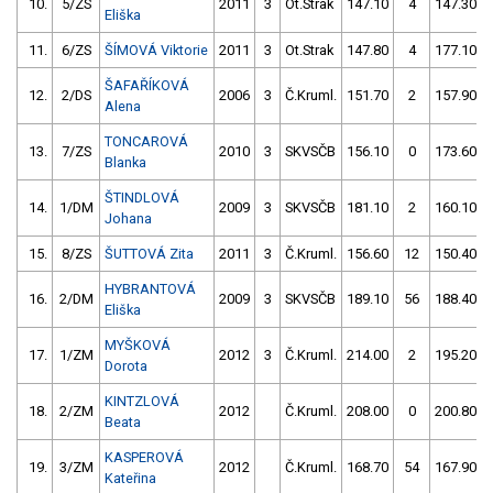
10.
5/ZS
2011
3
Ot.Strak
147.10
4
147.30
Eliška
11.
6/ZS
ŠÍMOVÁ Viktorie
2011
3
Ot.Strak
147.80
4
177.10
ŠAFAŘÍKOVÁ
12.
2/DS
2006
3
Č.Kruml.
151.70
2
157.90
Alena
TONCAROVÁ
13.
7/ZS
2010
3
SKVSČB
156.10
0
173.60
Blanka
ŠTINDLOVÁ
14.
1/DM
2009
3
SKVSČB
181.10
2
160.10
Johana
15.
8/ZS
ŠUTTOVÁ Zita
2011
3
Č.Kruml.
156.60
12
150.40
HYBRANTOVÁ
16.
2/DM
2009
3
SKVSČB
189.10
56
188.40
Eliška
MYŠKOVÁ
17.
1/ZM
2012
3
Č.Kruml.
214.00
2
195.20
Dorota
KINTZLOVÁ
18.
2/ZM
2012
Č.Kruml.
208.00
0
200.80
Beata
KASPEROVÁ
19.
3/ZM
2012
Č.Kruml.
168.70
54
167.90
Kateřina