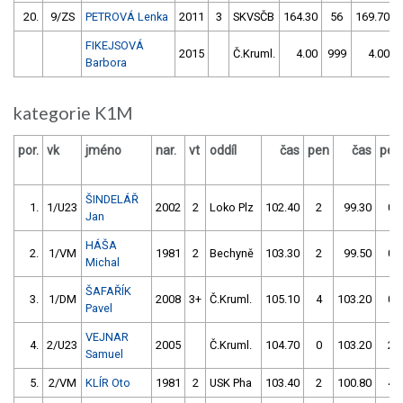
20.
9/ZS
PETROVÁ Lenka
2011
3
SKVSČB
164.30
56
169.70
FIKEJSOVÁ
2015
Č.Kruml.
4.00
999
4.00
Barbora
kategorie K1M
por.
vk
jméno
nar.
vt
oddíl
čas
pen
čas
pen
ŠINDELÁŘ
1.
1/U23
2002
2
Loko Plz
102.40
2
99.30
0
Jan
HÁŠA
2.
1/VM
1981
2
Bechyně
103.30
2
99.50
0
Michal
ŠAFAŘÍK
3.
1/DM
2008
3+
Č.Kruml.
105.10
4
103.20
0
Pavel
VEJNAR
4.
2/U23
2005
Č.Kruml.
104.70
0
103.20
2
Samuel
5.
2/VM
KLÍR Oto
1981
2
USK Pha
103.40
2
100.80
4