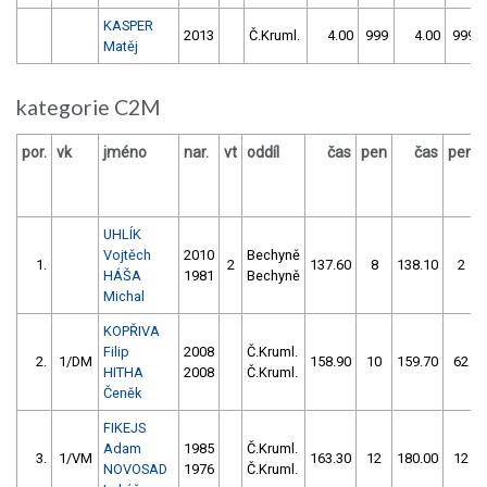
KASPER
2013
Č.Kruml.
4.00
999
4.00
999
Matěj
kategorie C2M
por.
vk
jméno
nar.
vt
oddíl
čas
pen
čas
pen
UHLÍK
Vojtěch
2010
Bechyně
1.
2
137.60
8
138.10
2
HÁŠA
1981
Bechyně
Michal
KOPŘIVA
Filip
2008
Č.Kruml.
2.
1/DM
158.90
10
159.70
62
HITHA
2008
Č.Kruml.
Čeněk
FIKEJS
Adam
1985
Č.Kruml.
3.
1/VM
163.30
12
180.00
12
NOVOSAD
1976
Č.Kruml.