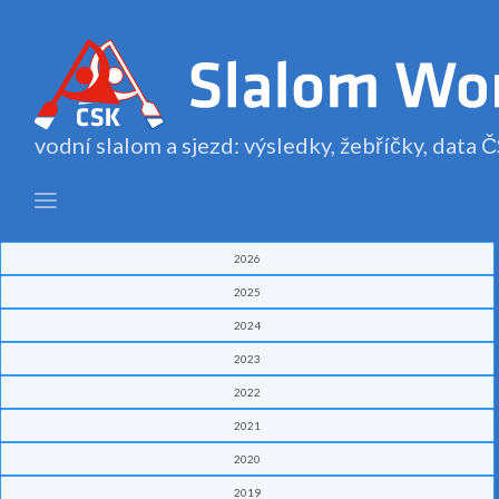
vodní slalom a sjezd: výsledky, žebříčky, data
2026
2025
2024
2023
2022
2021
2020
2019