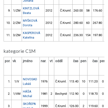
Johana
KINTZLOVÁ
9.
1/ZM
2012
Č.Kruml.
263.00
58
176.60
30
Beata
MYŠKOVÁ
10.
2/ZM
2012
Č.Kruml.
283.60
60
267.80
5
Dorota
KASPEROVÁ
11.
3/ZM
2012
Č.Kruml.
236.30
154
197.80
20
Kateřina
kategorie C1M
por.
vk
jméno
nar.
vt
oddíl
čas
pen
čas
pen
NOVOSAD
1.
1/V
1976
Č.Kruml.
113.40
10
111.20
0
Lukáš
HÁŠA
2.
1/VM
1981
2
Bechyně
112.90
0
118.70
0
Michal
SKOŘEPA
3.
1999
Č.Kruml.
126.00
2
119.60
0