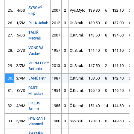
SYROVÝ
25.
4/DS
2007
2
Vys.Mýto
139.80
6
132.10
2
Filip
26.
1/ZM
ŘÍHA Jakub
2012
3
Ot.Strak
139.50
0
137.00
0
TALÍŘ
27.
5/DS
2007
Č.Kruml.
143.50
8
134.60
6
Matyáš
VONDRA
28.
2/VS
1957
3
Ot.Strak
141.40
0
141.10
2
Václav
VOPALECKÝ
29.
2/ZM
2013
3
Ot.Strak
147.50
2
141.10
2
Antonín
30.
3/VM
JANŮ Petr
1987
Č.Kruml.
158.50
8
142.40
2
PÁRTL
31.
3/VS
1954
3
Č.Kruml.
165.40
0
146.40
0
Miroslav
FIKEJS
32.
4/VM
1985
3
Č.Kruml.
151.40
14
144.60
6
Adam
HYBRANT
33.
5/VM
1980
3
SKVSČB
170.30
6
149.60
4
Vlastimil
ŠAFAŘÍK