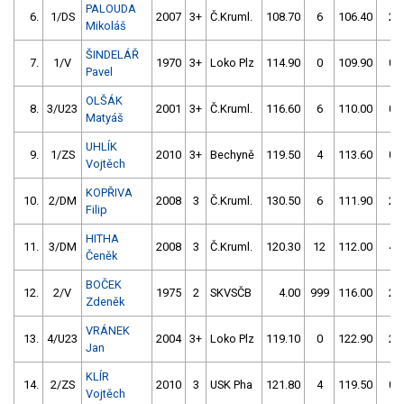
PALOUDA
6.
1/DS
2007
3+
Č.Kruml.
108.70
6
106.40
2
Mikoláš
ŠINDELÁŘ
7.
1/V
1970
3+
Loko Plz
114.90
0
109.90
0
Pavel
OLŠÁK
8.
3/U23
2001
3+
Č.Kruml.
116.60
6
110.00
0
Matyáš
UHLÍK
9.
1/ZS
2010
3+
Bechyně
119.50
4
113.60
0
Vojtěch
KOPŘIVA
10.
2/DM
2008
3
Č.Kruml.
130.50
6
111.90
2
Filip
HITHA
11.
3/DM
2008
3
Č.Kruml.
120.30
12
112.00
4
Čeněk
BOČEK
12.
2/V
1975
2
SKVSČB
4.00
999
116.00
2
Zdeněk
VRÁNEK
13.
4/U23
2004
3+
Loko Plz
119.10
0
122.90
2
Jan
KLÍR
14.
2/ZS
2010
3
USK Pha
121.80
4
119.50
0
Vojtěch