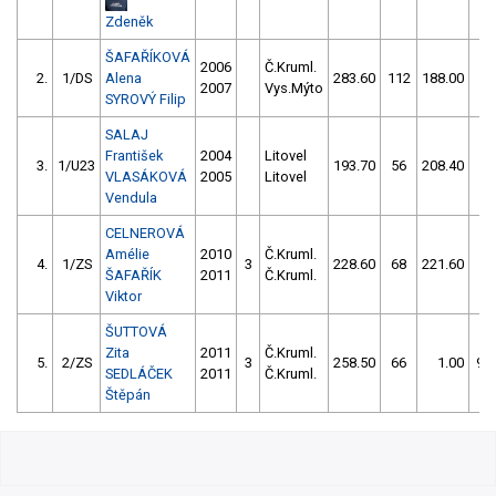
Zdeněk
ŠAFAŘÍKOVÁ
2006
Č.Kruml.
2.
1/DS
Alena
283.60
112
188.00
14
2007
Vys.Mýto
SYROVÝ Filip
SALAJ
František
2004
Litovel
3.
1/U23
193.70
56
208.40
6
VLASÁKOVÁ
2005
Litovel
Vendula
CELNEROVÁ
Amélie
2010
Č.Kruml.
4.
1/ZS
3
228.60
68
221.60
8
ŠAFAŘÍK
2011
Č.Kruml.
Viktor
ŠUTTOVÁ
Zita
2011
Č.Kruml.
5.
2/ZS
3
258.50
66
1.00
99
SEDLÁČEK
2011
Č.Kruml.
Štěpán