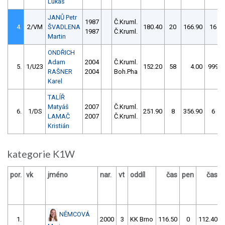
Lukáš
JANŮ Petr
1987
Č.Kruml.
4.
2/VM
ŠVADLENA
180.40
20
166.90
16
1987
Č.Kruml.
Martin
ONDŘICH
Adam
2004
Č.Kruml.
5.
1/U23
152.20
58
4.00
999
RAŠNER
2004
Boh.Pha
Karel
TALÍŘ
Matyáš
2007
Č.Kruml.
6.
1/DS
251.90
8
356.90
6
LAMAČ
2007
Č.Kruml.
Kristián
kategorie K1W
por.
vk
jméno
nar.
vt
oddíl
čas
pen
čas
NĚMCOVÁ
1.
2000
3
KK Brno
116.50
0
112.40