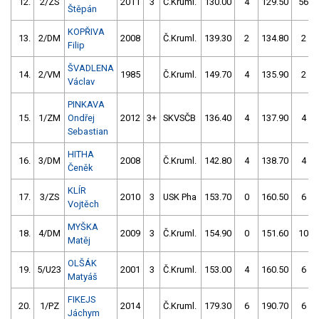
12.
2/ZS
2011
3
Č.Kruml.
130.00
4
129.50
56
Štěpán
KOPŘIVA
13.
2/DM
2008
Č.Kruml.
139.30
2
134.80
2
Filip
ŠVADLENA
14.
2/VM
1985
Č.Kruml.
149.70
4
135.90
2
Václav
PINKAVA
15.
1/ZM
Ondřej
2012
3+
SKVSČB
136.40
4
137.90
4
Sebastian
HITHA
16.
3/DM
2008
Č.Kruml.
142.80
4
138.70
4
Čeněk
KLÍR
17.
3/ZS
2010
3
USK Pha
153.70
0
160.50
6
Vojtěch
MYŠKA
18.
4/DM
2009
3
Č.Kruml.
154.90
0
151.60
10
Matěj
OLŠÁK
19.
5/U23
2001
3
Č.Kruml.
153.00
4
160.50
6
Matyáš
FIKEJS
20.
1/PZ
2014
Č.Kruml.
179.30
6
190.70
6
Jáchym