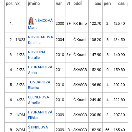
por.
vk
jméno
nar.
vt
oddíl
čas
pen
čas
pe
NĚMCOVÁ
1.
2000
3+
KK Brno
122.70
2
125.40
2
Marie
NOVOSADOVÁ
2.
1/U23
2004
Č.Kruml.
138.20
8
134.50
2
Kristina
NOVOTNÁ
3.
1/ZS
2010
3+
Č.Kruml.
147.90
8
140.90
0
Natálie
HYBRANTOVÁ
4.
2/ZS
2011
SKVSČB
152.90
0
159.80
2
Anna
TONCAROVÁ
5.
3/ZS
2010
SKVSČB
196.80
4
202.20
5
Blanka
CELNEROVÁ
6.
4/ZS
2010
Č.Kruml.
249.40
4
222.80
8
Amélie
HYBRANTOVÁ
7.
1/DM
2009
SKVSČB
230.50
2
207.30
15
Eliška
ŠTINDLOVÁ
8.
2/DM
2009
3
SKVSČB
182.90
56
165.40
25