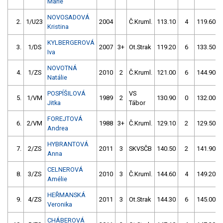
Marie
NOVOSADOVÁ
2.
1/U23
2004
Č.Kruml.
113.10
4
119.60
Kristina
KYLBERGEROVÁ
3.
1/DS
2007
3+
Ot.Strak
119.20
6
133.50
Iva
NOVOTNÁ
4.
1/ZS
2010
2
Č.Kruml.
121.00
6
144.90
Natálie
POSPÍŠILOVÁ
VS
5.
1/VM
1989
2
130.90
0
132.00
Jitka
Tábor
FOREJTOVÁ
6.
2/VM
1988
3+
Č.Kruml.
129.10
2
129.50
Andrea
HYBRANTOVÁ
7.
2/ZS
2011
3
SKVSČB
140.50
2
141.90
Anna
CELNEROVÁ
8.
3/ZS
2010
3
Č.Kruml.
144.60
4
149.20
Amélie
HEŘMANSKÁ
9.
4/ZS
2011
3
Ot.Strak
144.30
6
145.00
Veronika
CHÁBEROVÁ