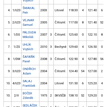
Vojtěch
ŠMAKAL
4.
1/U23
2003
Litovel
118.30
4
121.40
6
Petr
VEJNAR
5.
2/U23
2005
Č.Kruml.
117.00
8
121.40
52
Samuel
PALOUDA
6.
1/DS
2007
3
Č.Kruml.
125.60
0
122.10
8
Mikoláš
UHLÍK
7.
1/ZS
2010
3
Bechyně
129.60
4
126.50
0
Vojtěch
ŠAFAŘÍK
8.
1/DM
2008
3
Č.Kruml.
122.90
4
127.80
56
Pavel
ONDŘICH
9.
3/U23
2004
Č.Kruml.
124.40
54
127.00
2
Adam
SALAJ
10.
4/U23
2004
Litovel
131.50
6
125.20
4
František
BOČEK
10.
2/V
1975
2
SKVSČB
138.10
52
129.20
0
Zdeněk
SEDLÁČEK