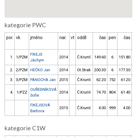
kategorie PWC
por.
vk
jméno
nar.
vt
oddíl
čas
pen
čas
p
FIKEJS
1.
1/PZM
2014
Č.Kruml.
149.60
6
151.80
Jáchym
2.
2/PZM
HEČKO Jan
2014
Ot.Strak
200.30
6
177.30
3.
3/PZM
PANOCHA Jan
2015
Č.Kruml.
62.20
752
61.20
6
OUŘEDNÍKOVÁ
4.
1/PZZ
2014
Č.Kruml.
74.70
804
61.40
8
Sofie
FIKEJSOVÁ
2015
Č.Kruml.
4.00
999
4.00
9
Barbora
kategorie C1W