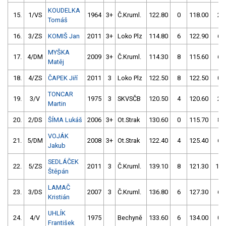
KOUDELKA
15.
1/VS
1964
3+
Č.Kruml.
122.80
0
118.00
2
Tomáš
16.
3/ZS
KOMIŠ Jan
2011
3+
Loko Plz
114.80
6
122.90
6
MYŠKA
17.
4/DM
2009
3+
Č.Kruml.
114.30
8
115.60
6
Matěj
18.
4/ZS
ČAPEK Jiří
2011
3
Loko Plz
122.50
8
122.50
0
TONCAR
19.
3/V
1975
3
SKVSČB
120.50
4
120.60
2
Martin
20.
2/DS
ŠÍMA Lukáš
2006
3+
Ot.Strak
130.60
0
115.70
8
VOJÁK
21.
5/DM
2008
3+
Ot.Strak
122.40
4
125.40
6
Jakub
SEDLÁČEK
22.
5/ZS
2011
3
Č.Kruml.
139.10
8
121.30
10
Štěpán
LAMAČ
23.
3/DS
2007
3
Č.Kruml.
136.80
6
127.30
6
Kristián
UHLÍK
24.
4/V
1975
Bechyně
133.60
6
134.00
0
František