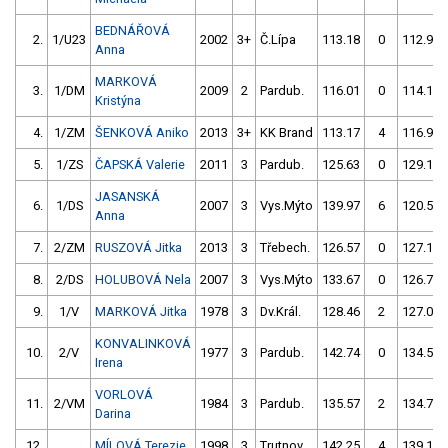
BEDNÁŘOVÁ
2.
1/U23
2002
3+
Č.Lípa
113.18
0
112.97
Anna
MARKOVÁ
3.
1/DM
2009
2
Pardub.
116.01
0
114.14
Kristýna
4.
1/ZM
ŠENKOVÁ Aniko
2013
3+
KK Brand
113.17
4
116.99
5.
1/ZS
ČAPSKÁ Valerie
2011
3
Pardub.
125.63
0
129.17
JASANSKÁ
6.
1/DS
2007
3
Vys.Mýto
139.97
6
120.53
Anna
7.
2/ZM
RUSZOVÁ Jitka
2013
3
Třebech.
126.57
0
127.10
8.
2/DS
HOLUBOVÁ Nela
2007
3
Vys.Mýto
133.67
0
126.70
9.
1/V
MARKOVÁ Jitka
1978
3
Dv.Král.
128.46
2
127.03
KONVALINKOVÁ
10.
2/V
1977
3
Pardub.
142.74
0
134.58
Irena
VORLOVÁ
11.
2/VM
1984
3
Pardub.
135.57
2
134.70
Darina
12.
MÍLOVÁ Terezie
1998
3
Trutnov
142.25
4
139.16