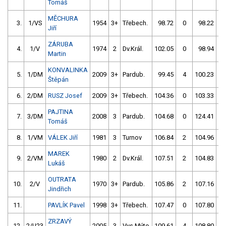
Tomáš
MĚCHURA
3.
1/VS
1954
3+
Třebech.
98.72
0
98.22
Jiří
ZÁRUBA
4.
1/V
1974
2
Dv.Král.
102.05
0
98.94
Martin
KONVALINKA
5.
1/DM
2009
3+
Pardub.
99.45
4
100.23
Štěpán
6.
2/DM
RUSZ Josef
2009
3+
Třebech.
104.36
0
103.33
PAJTINA
7.
3/DM
2008
3
Pardub.
104.68
0
124.41
Tomáš
8.
1/VM
VÁLEK Jiří
1981
3
Turnov
106.84
2
104.96
MAREK
9.
2/VM
1980
2
Dv.Král.
107.51
2
104.83
Lukáš
OUTRATA
10.
2/V
1970
3+
Pardub.
105.86
2
107.16
Jindřich
11.
PAVLÍK Pavel
1998
3+
Třebech.
107.47
0
107.80
ZRZAVÝ
12.
2/U23
2005
3
Vys.Mýto
109.61
4
108.80