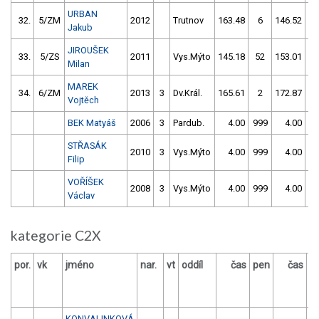
URBAN
32.
5/ZM
2012
Trutnov
163.48
6
146.52
Jakub
JIROUŠEK
33.
5/ZS
2011
Vys.Mýto
145.18
52
153.01
Milan
MAREK
34.
6/ZM
2013
3
Dv.Král.
165.61
2
172.87
Vojtěch
BEK Matyáš
2006
3
Pardub.
4.00
999
4.00
9
STŘASÁK
2010
3
Vys.Mýto
4.00
999
4.00
9
Filip
VOŘÍŠEK
2008
3
Vys.Mýto
4.00
999
4.00
9
Václav
kategorie C2X
por.
vk
jméno
nar.
vt
oddíl
čas
pen
čas
p
KONVALINKOVÁ