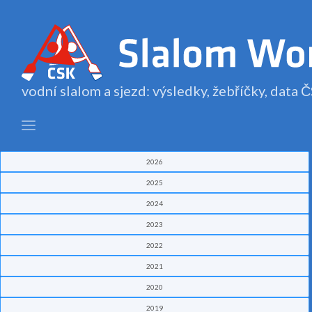
vodní slalom a sjezd: výsledky, žebříčky, data
2026
2025
2024
2023
2022
2021
2020
2019