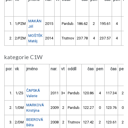
MAKÁN
1.
1/PZM
2015
Pardub.
186.62
2
195.61
4
Jiří
MOŠTĚK
2.
2/PZM
2014
Trutnov
237.78
4
237.57
4
Matěj
kategorie C1W
por.
vk
jméno
nar.
vt
oddíl
čas
pen
čas
pen
ČAPSKÁ
1.
1/ZS
2011
3+
Pardub.
120.86
4
117.34
2
Valerie
MARKOVÁ
2.
1/DM
2009
2
Pardub.
122.27
0
123.76
0
Kristýna
BEIEROVÁ
3.
2/DM
2008
2
Trutnov
127.42
2
123.61
2
Běta