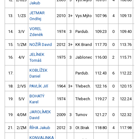
Jakub
JETMAR
13.
1/ZS
2010
3+
Vys.Mýto
107.96
4
109.13
Ondřej
VOREL
14.
3/V
1974
3
Pardub.
109.23
0
109.40
Zdeněk
15.
1/ZM
NOŽÍŘ David
2012
3+
KK Brand
117.70
0
113.76
1
JELÍNEK
16.
4/V
1975
3
Jablonec
116.00
2
115.71
Tomáš
KOBLÍŽEK
17.
Pardub.
112.43
6
112.22
Daniel
18.
2/VS
PAVLÍK Jiří
1964
3+
Třebech.
122.16
0
120.15
BOHATÝ
19.
5/V
1974
Třebech.
119.27
2
122.24
Karel
JAROLÍMEK
19.
4/DM
2009
3
Turnov
121.27
0
122.32
David
21.
2/ZM
ŘÍHA Jakub
2012
3
Ot.Strak
118.80
4
117.98
KONVALINKA