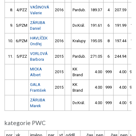
VAŠINOVÁ
8.
4/PZZ
2016
Pardub.
189.37
4
207.59
6
Valerie
ZÁRUBA
9.
5/PZM
Dv.Král.
191.61
6
191.99
18
Daniel
HAVLÍČEK
10.
6/PZM
2016
Kralupy
195.05
8
197.44
16
Ondřej
VORLOVÁ
11.
5/PZZ
2015
Pardub.
271.05
6
244.94
4
Barbora
MICKA
KK
2015
4.00
999
4.00
999
Albert
Brand
GALA
KK
2015
4.00
999
4.00
999
František
Brand
ZÁRUBA
Dv.Král.
4.00
999
4.00
999
Marek
kategorie PWC
por.
vk
jméno
nar.
vt
oddíl
čas
pen
čas
pen
vý