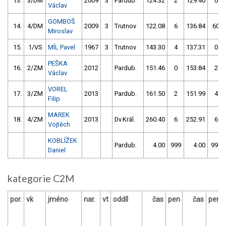
13.
3/DM
2009
3
Pardub.
124.32
2
129.40
0
Václav
GOMBOŠ
14.
4/DM
2009
3
Trutnov
122.08
6
136.84
60
Miroslav
15.
1/VS
MÍL Pavel
1967
3
Trutnov
143.30
4
137.31
0
PEŠKA
16.
2/ZM
2012
Pardub.
151.46
0
153.84
2
Václav
VOREL
17.
3/ZM
2013
Pardub.
161.50
2
151.99
4
Filip
MAREK
18.
4/ZM
2013
Dv.Král.
260.40
6
252.91
6
Vojtěch
KOBLÍŽEK
Pardub.
4.00
999
4.00
999
Daniel
kategorie C2M
por.
vk
jméno
nar.
vt
oddíl
čas
pen
čas
pen