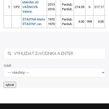
MAKÁN Jiří
2015
Pardub.
7.
1/PZ
VAŠINOVÁ
214.59
0
217.17
1
2016
Pardub.
Valerie
ŠŤASTNÁ Marta
1973
Pardub.
4.00
999
4.00
9
ŠŤASTNÝ Jan
1970
Pardub.
Oddíl