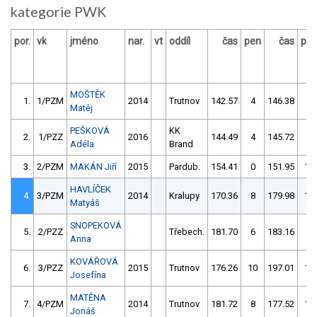
kategorie PWK
por.
vk
jméno
nar.
vt
oddíl
čas
pen
čas
pe
MOŠTĚK
1.
1/PZM
2014
Trutnov
142.57
4
146.38
2
Matěj
PEŠKOVÁ
KK
2.
1/PZZ
2016
144.49
4
145.72
4
Adéla
Brand
3.
2/PZM
MAKÁN Jiří
2015
Pardub.
154.41
0
151.95
12
HAVLÍČEK
4.
3/PZM
2014
Kralupy
170.36
8
179.98
10
Matyáš
SNOPEKOVÁ
5.
2/PZZ
Třebech.
181.70
6
183.16
0
Anna
KOVÁŘOVÁ
6.
3/PZZ
2015
Trutnov
176.26
10
197.01
10
Josefína
MATĚNA
7.
4/PZM
2014
Trutnov
181.72
8
177.52
14
Jonáš