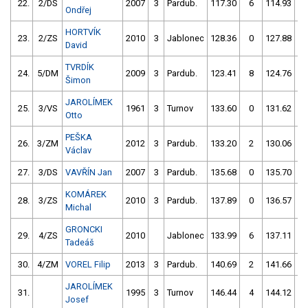
22.
2/DS
2007
3
Pardub.
117.30
6
114.93
Ondřej
HORTVÍK
23.
2/ZS
2010
3
Jablonec
128.36
0
127.88
David
TVRDÍK
24.
5/DM
2009
3
Pardub.
123.41
8
124.76
Šimon
JAROLÍMEK
25.
3/VS
1961
3
Turnov
133.60
0
131.62
Otto
PEŠKA
26.
3/ZM
2012
3
Pardub.
133.20
2
130.06
Václav
27.
3/DS
VAVŘÍN Jan
2007
3
Pardub.
135.68
0
135.70
KOMÁREK
28.
3/ZS
2010
3
Pardub.
137.89
0
136.57
Michal
GRONCKI
29.
4/ZS
2010
Jablonec
133.99
6
137.11
Tadeáš
30.
4/ZM
VOREL Filip
2013
3
Pardub.
140.69
2
141.66
JAROLÍMEK
31.
1995
3
Turnov
146.44
4
144.12
Josef