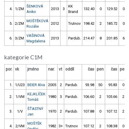
ŠENKOVÁ
KK
4.
1/ZM
2013
3
132.40
0
129.52
0
Aniko
Brand
MOŠTĚKOVÁ
5.
2/ZM
2012
Trutnov
198.42
2
185.72
0
Rozálie
VAŠINOVÁ
6.
3/ZM
2013
Pardub.
214.47
8
201.85
6
Magdalena
kategorie C1M
por.
vk
jméno
nar.
vt
oddíl
čas
pen
čas
pen
1.
1/U23
BEIER Alva
2005
2
Pardub.
93.98
50
95.83
0
KEJKLÍČEK
2.
1/VM
1980
3
Pardub.
106.60
2
105.66
2
Tomáš
ŠŤASTNÝ
3.
1/V
1970
2
Pardub.
107.88
0
107.12
2
Jan
MOŠTĚK
4.
2/VM
1982
3+
Trutnov
107.12
2
108.38
0
Ondřej