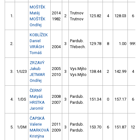
MOŠTĚK
Matěj
2014
Trutnov
1.
2
125.82
4
128.03
6
MOŠTĚK
1982
Trutnov
Ondřej
KOBLÍŽEK
Daniel
Pardub.
2.
3
129.78
8
1.00
999
VIRÁGH
2004
Třebech.
Tomáš
ZRZAVÝ
Jakub
2005
Vys.Mýto
3.
1/U23
3
138.44
2
142.99
4
JETMAR
2010
Vys.Mýto
Ondřej
ČERNÝ
Matyáš
2008
Pardub.
4.
1/DS
3
151.34
0
157.17
6
HRSTKA
2007
Pardub.
Jaromír
ČAPSKÁ
Valerie
2011
Pardub.
5.
1/DM
3
153.70
6
151.87
12
MARKOVÁ
2009
Pardub.
Kristýna