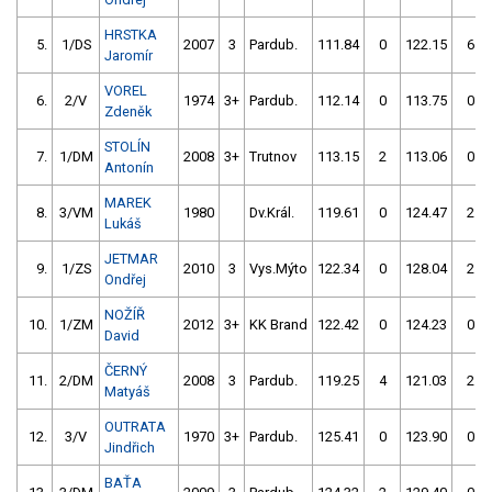
HRSTKA
5.
1/DS
2007
3
Pardub.
111.84
0
122.15
6
Jaromír
VOREL
6.
2/V
1974
3+
Pardub.
112.14
0
113.75
0
Zdeněk
STOLÍN
7.
1/DM
2008
3+
Trutnov
113.15
2
113.06
0
Antonín
MAREK
8.
3/VM
1980
Dv.Král.
119.61
0
124.47
2
Lukáš
JETMAR
9.
1/ZS
2010
3
Vys.Mýto
122.34
0
128.04
2
Ondřej
NOŽÍŘ
10.
1/ZM
2012
3+
KK Brand
122.42
0
124.23
0
David
ČERNÝ
11.
2/DM
2008
3
Pardub.
119.25
4
121.03
2
Matyáš
OUTRATA
12.
3/V
1970
3+
Pardub.
125.41
0
123.90
0
Jindřich
BAŤA