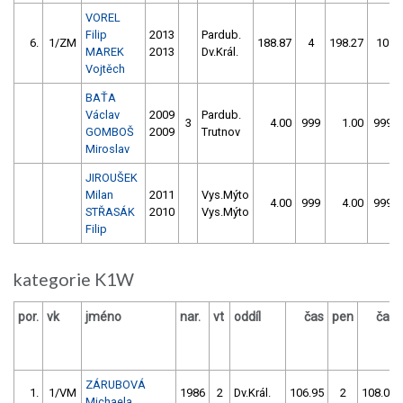
VOREL
Filip
2013
Pardub.
6.
1/ZM
188.87
4
198.27
10
MAREK
2013
Dv.Král.
Vojtěch
BAŤA
Václav
2009
Pardub.
3
4.00
999
1.00
999
GOMBOŠ
2009
Trutnov
Miroslav
JIROUŠEK
Milan
2011
Vys.Mýto
4.00
999
4.00
999
STŘASÁK
2010
Vys.Mýto
Filip
kategorie K1W
por.
vk
jméno
nar.
vt
oddíl
čas
pen
čas
ZÁRUBOVÁ
1.
1/VM
1986
2
Dv.Král.
106.95
2
108.09
Michaela