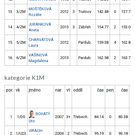
MOŠTĚKOVÁ
13.
3/ZM
2012
3
Trutnov
142.48
0
137.78
Rozálie
JURÁNKOVÁ
14.
4/ZM
2013
3
Zábřeh
154.77
2
153.04
Aneta
CHARVÁTOVÁ
15.
5/ZM
2012
Pardub.
159.38
4
162.83
Laura
VAŠINOVÁ
16.
6/ZM
2013
Pardub.
162.58
2
163.76
Magdalena
kategorie K1M
por.
vk
jméno
nar.
vt
oddíl
čas
pen
čas
p
BOHATÝ
1.
1/DS
2007
3+
Třebech.
84.14
0
83.38
Oto
VIRÁGH
2.
1/U23
2004
2
Třebech.
95.19
0
93.18