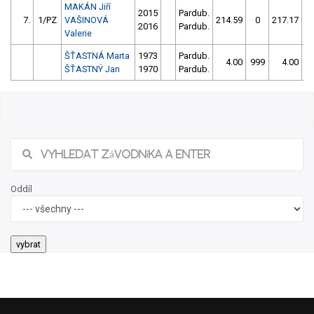
MAKÁN Jiří
2015
Pardub.
7.
1/PZ
VAŠINOVÁ
214.59
0
217.17
1
2016
Pardub.
Valerie
ŠŤASTNÁ Marta
1973
Pardub.
4.00
999
4.00
9
ŠŤASTNÝ Jan
1970
Pardub.
Oddíl