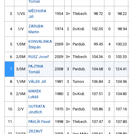
Tomáš
MĚCHURA
3.
1/VS
1954
3+
Třebech.
98.72
0
98.22
Jiří
ZÁRUBA
4.
1/V
1974
2
Dv.Král.
102.05
0
98.94
Martin
KONVALINKA
5.
1/DM
2009
3+
Pardub.
99.45
4
100.23
Štěpán
6.
2/DM
RUSZ Josef
2009
3+
Třebech.
104.36
0
103.33
PAJTINA
7.
3/DM
2008
3
Pardub.
104.68
0
124.41
Tomáš
8.
1/VM
VÁLEK Jiří
1981
3
Turnov
106.84
2
104.96
MAREK
9.
2/VM
1980
2
Dv.Král.
107.51
2
104.83
Lukáš
OUTRATA
10.
2/V
1970
3+
Pardub.
105.86
2
107.16
Jindřich
11.
PAVLÍK Pavel
1998
3+
Třebech.
107.47
0
107.80
ZRZAVÝ
12.
2/U23
2005
3
Vys.Mýto
109.61
4
108.80