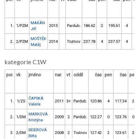
MAKÁN
1.
1/PZM
2015
Pardub.
186.62
2
195.61
4
Jiří
MOŠTĚK
2.
2/PZM
2014
Trutnov
237.78
4
237.57
4
Matěj
kategorie C1W
por.
vk
jméno
nar.
vt
oddíl
čas
pen
čas
pen
ČAPSKÁ
1.
1/ZS
2011
3+
Pardub.
120.86
4
117.34
2
Valerie
MARKOVÁ
2.
1/DM
2009
2
Pardub.
122.27
0
123.76
0
Kristýna
BEIEROVÁ
3.
2/DM
2008
2
Trutnov
127.42
2
123.61
2
Běta