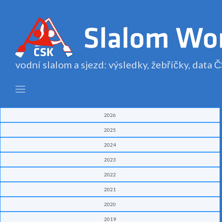
vodní slalom a sjezd: výsledky, žebříčky, data
2026
2025
2024
2023
2022
2021
2020
2019