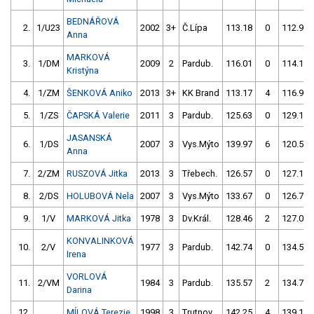
BEDNÁŘOVÁ
2.
1/U23
2002
3+
Č.Lípa
113.18
0
112.97
Anna
MARKOVÁ
3.
1/DM
2009
2
Pardub.
116.01
0
114.14
Kristýna
4.
1/ZM
ŠENKOVÁ Aniko
2013
3+
KK Brand
113.17
4
116.99
5.
1/ZS
ČAPSKÁ Valerie
2011
3
Pardub.
125.63
0
129.17
JASANSKÁ
6.
1/DS
2007
3
Vys.Mýto
139.97
6
120.53
Anna
7.
2/ZM
RUSZOVÁ Jitka
2013
3
Třebech.
126.57
0
127.10
8.
2/DS
HOLUBOVÁ Nela
2007
3
Vys.Mýto
133.67
0
126.70
9.
1/V
MARKOVÁ Jitka
1978
3
Dv.Král.
128.46
2
127.03
KONVALINKOVÁ
10.
2/V
1977
3
Pardub.
142.74
0
134.58
Irena
VORLOVÁ
11.
2/VM
1984
3
Pardub.
135.57
2
134.70
Darina
12.
MÍLOVÁ Terezie
1998
3
Trutnov
142.25
4
139.16