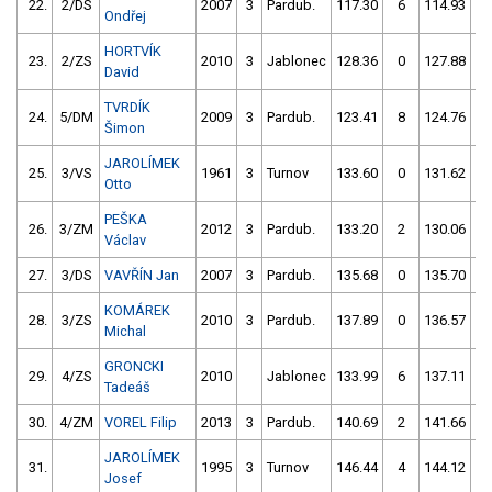
22.
2/DS
2007
3
Pardub.
117.30
6
114.93
Ondřej
HORTVÍK
23.
2/ZS
2010
3
Jablonec
128.36
0
127.88
David
TVRDÍK
24.
5/DM
2009
3
Pardub.
123.41
8
124.76
Šimon
JAROLÍMEK
25.
3/VS
1961
3
Turnov
133.60
0
131.62
Otto
PEŠKA
26.
3/ZM
2012
3
Pardub.
133.20
2
130.06
Václav
27.
3/DS
VAVŘÍN Jan
2007
3
Pardub.
135.68
0
135.70
KOMÁREK
28.
3/ZS
2010
3
Pardub.
137.89
0
136.57
Michal
GRONCKI
29.
4/ZS
2010
Jablonec
133.99
6
137.11
Tadeáš
30.
4/ZM
VOREL Filip
2013
3
Pardub.
140.69
2
141.66
JAROLÍMEK
31.
1995
3
Turnov
146.44
4
144.12
Josef