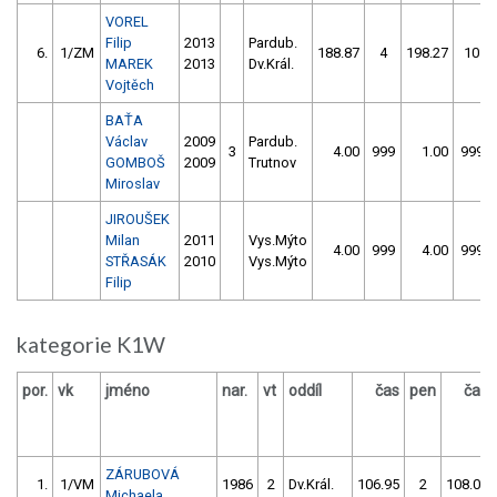
VOREL
Filip
2013
Pardub.
6.
1/ZM
188.87
4
198.27
10
MAREK
2013
Dv.Král.
Vojtěch
BAŤA
Václav
2009
Pardub.
3
4.00
999
1.00
999
GOMBOŠ
2009
Trutnov
Miroslav
JIROUŠEK
Milan
2011
Vys.Mýto
4.00
999
4.00
999
STŘASÁK
2010
Vys.Mýto
Filip
kategorie K1W
por.
vk
jméno
nar.
vt
oddíl
čas
pen
čas
ZÁRUBOVÁ
1.
1/VM
1986
2
Dv.Král.
106.95
2
108.09
Michaela