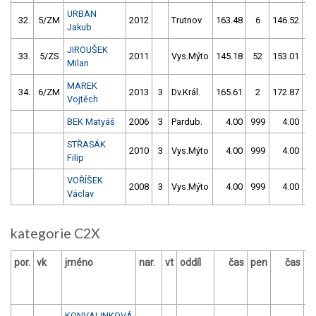
URBAN
32.
5/ZM
2012
Trutnov
163.48
6
146.52
Jakub
JIROUŠEK
33.
5/ZS
2011
Vys.Mýto
145.18
52
153.01
Milan
MAREK
34.
6/ZM
2013
3
Dv.Král.
165.61
2
172.87
Vojtěch
BEK Matyáš
2006
3
Pardub.
4.00
999
4.00
9
STŘASÁK
2010
3
Vys.Mýto
4.00
999
4.00
9
Filip
VOŘÍŠEK
2008
3
Vys.Mýto
4.00
999
4.00
9
Václav
kategorie C2X
por.
vk
jméno
nar.
vt
oddíl
čas
pen
čas
p
KONVALINKOVÁ