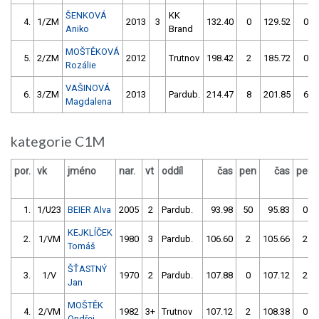
ŠENKOVÁ
KK
4.
1/ZM
2013
3
132.40
0
129.52
0
Aniko
Brand
MOŠTĚKOVÁ
5.
2/ZM
2012
Trutnov
198.42
2
185.72
0
Rozálie
VAŠINOVÁ
6.
3/ZM
2013
Pardub.
214.47
8
201.85
6
Magdalena
kategorie C1M
por.
vk
jméno
nar.
vt
oddíl
čas
pen
čas
pen
1.
1/U23
BEIER Alva
2005
2
Pardub.
93.98
50
95.83
0
KEJKLÍČEK
2.
1/VM
1980
3
Pardub.
106.60
2
105.66
2
Tomáš
ŠŤASTNÝ
3.
1/V
1970
2
Pardub.
107.88
0
107.12
2
Jan
MOŠTĚK
4.
2/VM
1982
3+
Trutnov
107.12
2
108.38
0
Ondřej