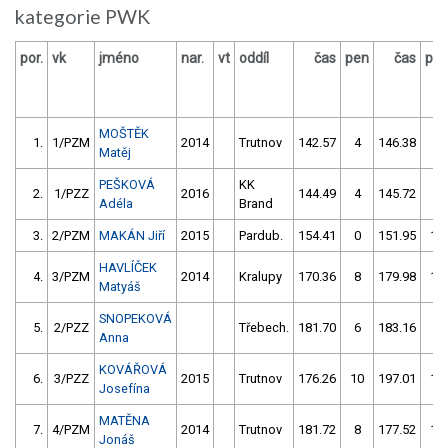
kategorie PWK
por.
vk
jméno
nar.
vt
oddíl
čas
pen
čas
pe
MOŠTĚK
1.
1/PZM
2014
Trutnov
142.57
4
146.38
2
Matěj
PEŠKOVÁ
KK
2.
1/PZZ
2016
144.49
4
145.72
4
Adéla
Brand
3.
2/PZM
MAKÁN Jiří
2015
Pardub.
154.41
0
151.95
12
HAVLÍČEK
4.
3/PZM
2014
Kralupy
170.36
8
179.98
10
Matyáš
SNOPEKOVÁ
5.
2/PZZ
Třebech.
181.70
6
183.16
0
Anna
KOVÁŘOVÁ
6.
3/PZZ
2015
Trutnov
176.26
10
197.01
10
Josefína
MATĚNA
7.
4/PZM
2014
Trutnov
181.72
8
177.52
14
Jonáš