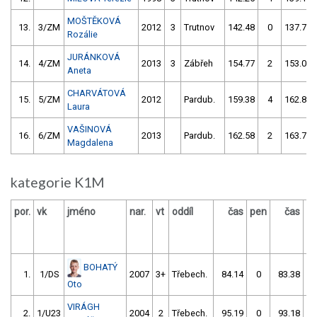
MOŠTĚKOVÁ
13.
3/ZM
2012
3
Trutnov
142.48
0
137.78
Rozálie
JURÁNKOVÁ
14.
4/ZM
2013
3
Zábřeh
154.77
2
153.04
Aneta
CHARVÁTOVÁ
15.
5/ZM
2012
Pardub.
159.38
4
162.83
Laura
VAŠINOVÁ
16.
6/ZM
2013
Pardub.
162.58
2
163.76
Magdalena
kategorie K1M
por.
vk
jméno
nar.
vt
oddíl
čas
pen
čas
p
BOHATÝ
1.
1/DS
2007
3+
Třebech.
84.14
0
83.38
Oto
VIRÁGH
2.
1/U23
2004
2
Třebech.
95.19
0
93.18