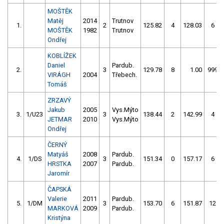
MOŠTĚK
Matěj
2014
Trutnov
1.
2
125.82
4
128.03
6
MOŠTĚK
1982
Trutnov
Ondřej
KOBLÍŽEK
Daniel
Pardub.
2.
3
129.78
8
1.00
999
VIRÁGH
2004
Třebech.
Tomáš
ZRZAVÝ
Jakub
2005
Vys.Mýto
3.
1/U23
3
138.44
2
142.99
4
JETMAR
2010
Vys.Mýto
Ondřej
ČERNÝ
Matyáš
2008
Pardub.
4.
1/DS
3
151.34
0
157.17
6
HRSTKA
2007
Pardub.
Jaromír
ČAPSKÁ
Valerie
2011
Pardub.
5.
1/DM
3
153.70
6
151.87
12
MARKOVÁ
2009
Pardub.
Kristýna