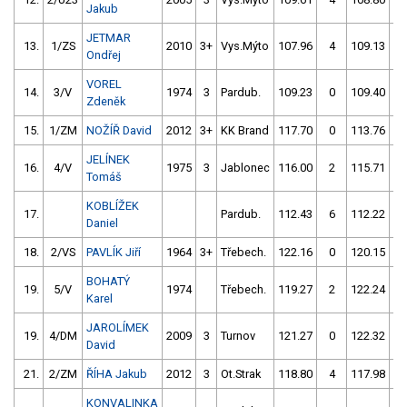
Jakub
JETMAR
13.
1/ZS
2010
3+
Vys.Mýto
107.96
4
109.13
Ondřej
VOREL
14.
3/V
1974
3
Pardub.
109.23
0
109.40
Zdeněk
15.
1/ZM
NOŽÍŘ David
2012
3+
KK Brand
117.70
0
113.76
1
JELÍNEK
16.
4/V
1975
3
Jablonec
116.00
2
115.71
Tomáš
KOBLÍŽEK
17.
Pardub.
112.43
6
112.22
Daniel
18.
2/VS
PAVLÍK Jiří
1964
3+
Třebech.
122.16
0
120.15
BOHATÝ
19.
5/V
1974
Třebech.
119.27
2
122.24
Karel
JAROLÍMEK
19.
4/DM
2009
3
Turnov
121.27
0
122.32
David
21.
2/ZM
ŘÍHA Jakub
2012
3
Ot.Strak
118.80
4
117.98
KONVALINKA