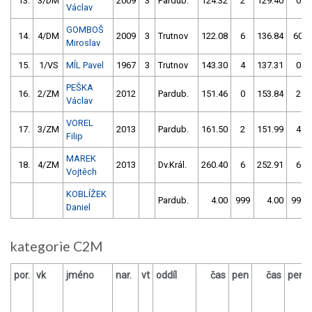
13.
3/DM
2009
3
Pardub.
124.32
2
129.40
0
Václav
GOMBOŠ
14.
4/DM
2009
3
Trutnov
122.08
6
136.84
60
Miroslav
15.
1/VS
MÍL Pavel
1967
3
Trutnov
143.30
4
137.31
0
PEŠKA
16.
2/ZM
2012
Pardub.
151.46
0
153.84
2
Václav
VOREL
17.
3/ZM
2013
Pardub.
161.50
2
151.99
4
Filip
MAREK
18.
4/ZM
2013
Dv.Král.
260.40
6
252.91
6
Vojtěch
KOBLÍŽEK
Pardub.
4.00
999
4.00
999
Daniel
kategorie C2M
por.
vk
jméno
nar.
vt
oddíl
čas
pen
čas
pen