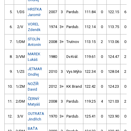
HRSTKA
5.
1/DS
2007
3
Pardub.
111.84
0
122.15
6
Jaromír
VOREL
6.
2/V
1974
3+
Pardub.
112.14
0
113.75
0
Zdeněk
STOLÍN
7.
1/DM
2008
3+
Trutnov
113.15
2
113.06
0
Antonín
MAREK
8.
3/VM
1980
Dv.Král.
119.61
0
124.47
2
Lukáš
JETMAR
9.
1/ZS
2010
3
Vys.Mýto
122.34
0
128.04
2
Ondřej
NOŽÍŘ
10.
1/ZM
2012
3+
KK Brand
122.42
0
124.23
0
David
ČERNÝ
11.
2/DM
2008
3
Pardub.
119.25
4
121.03
2
Matyáš
OUTRATA
12.
3/V
1970
3+
Pardub.
125.41
0
123.90
0
Jindřich
BAŤA