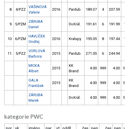
VAŠINOVÁ
8.
4/PZZ
2016
Pardub.
189.37
4
207.59
6
Valerie
ZÁRUBA
9.
5/PZM
Dv.Král.
191.61
6
191.99
18
Daniel
HAVLÍČEK
10.
6/PZM
2016
Kralupy
195.05
8
197.44
16
Ondřej
VORLOVÁ
11.
5/PZZ
2015
Pardub.
271.05
6
244.94
4
Barbora
MICKA
KK
2015
4.00
999
4.00
999
Albert
Brand
GALA
KK
2015
4.00
999
4.00
999
František
Brand
ZÁRUBA
Dv.Král.
4.00
999
4.00
999
Marek
kategorie PWC
por.
vk
jméno
nar.
vt
oddíl
čas
pen
čas
pen
vý