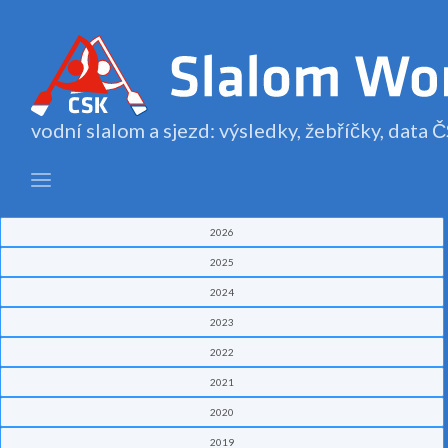
vodní slalom a sjezd: výsledky, žebříčky, data
2026
2025
2024
2023
2022
2021
2020
2019