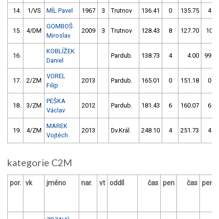
14.
1/VS
MÍL Pavel
1967
3
Trutnov
136.41
0
135.75
4
GOMBOŠ
15.
4/DM
2009
3
Trutnov
128.43
8
127.70
10
Miroslav
KOBLÍŽEK
16.
Pardub.
138.73
4
4.00
999
Daniel
VOREL
17.
2/ZM
2013
Pardub.
165.01
0
151.18
0
Filip
PEŠKA
18.
3/ZM
2012
Pardub.
181.43
6
160.07
6
Václav
MAREK
19.
4/ZM
2013
Dv.Král.
248.10
4
251.73
4
Vojtěch
kategorie C2M
por.
vk
jméno
nar.
vt
oddíl
čas
pen
čas
pen