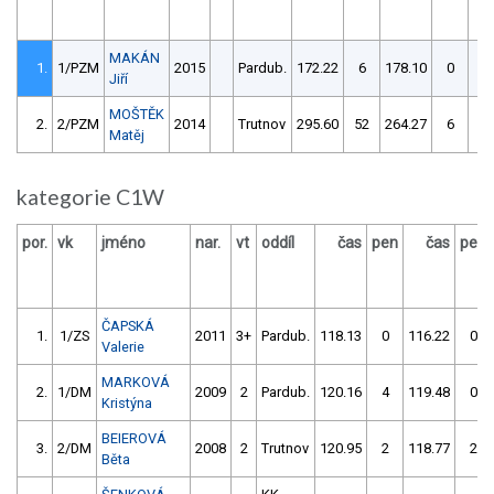
MAKÁN
1.
1/PZM
2015
Pardub.
172.22
6
178.10
0
Jiří
MOŠTĚK
2.
2/PZM
2014
Trutnov
295.60
52
264.27
6
Matěj
kategorie C1W
por.
vk
jméno
nar.
vt
oddíl
čas
pen
čas
pen
ČAPSKÁ
1.
1/ZS
2011
3+
Pardub.
118.13
0
116.22
0
Valerie
MARKOVÁ
2.
1/DM
2009
2
Pardub.
120.16
4
119.48
0
Kristýna
BEIEROVÁ
3.
2/DM
2008
2
Trutnov
120.95
2
118.77
2
Běta