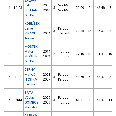
ZRZAVÝ
Jakub
2005
Vys.Mýto
1.
1/U23
3
130.09
0
142.48
6
JETMAR
2010
Vys.Mýto
Ondřej
KOBLÍŽEK
Daniel
Pardub.
2.
3
129.45
12
125.03
8
VIRÁGH
2004
Třebech.
Tomáš
MOŠTĚK
Matěj
2014
Trutnov
3.
2
127.10
10
131.31
10
MOŠTĚK
1982
Trutnov
Ondřej
ČERNÝ
Matyáš
2008
Pardub.
4.
1/DS
3
143.56
6
142.37
2
HRSTKA
2007
Pardub.
Jaromír
BAŤA
Václav
2009
Pardub.
5.
1/DM
3
151.41
8
144.33
14
GOMBOŠ
2009
Trutnov
Miroslav
ČAPSKÁ