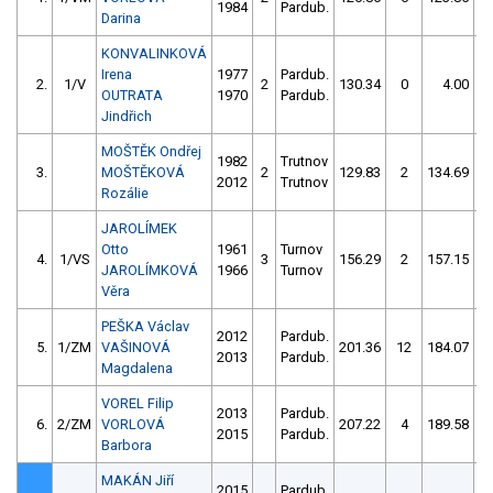
1984
Pardub.
Darina
KONVALINKOVÁ
Irena
1977
Pardub.
2.
1/V
2
130.34
0
4.00
9
OUTRATA
1970
Pardub.
Jindřich
MOŠTĚK Ondřej
1982
Trutnov
3.
MOŠTĚKOVÁ
2
129.83
2
134.69
2012
Trutnov
Rozálie
JAROLÍMEK
Otto
1961
Turnov
4.
1/VS
3
156.29
2
157.15
JAROLÍMKOVÁ
1966
Turnov
Věra
PEŠKA Václav
2012
Pardub.
5.
1/ZM
VAŠINOVÁ
201.36
12
184.07
2013
Pardub.
Magdalena
VOREL Filip
2013
Pardub.
6.
2/ZM
VORLOVÁ
207.22
4
189.58
2015
Pardub.
Barbora
MAKÁN Jiří
2015
Pardub.