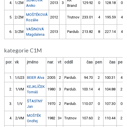
ŠENKOVÁ
KK
4.
1/ZM
2013
3
129.92
0
128.18
0
Aniko
Brand
MOŠTĚKOVÁ
5.
2/ZM
2012
Trutnov
233.01
4
195.59
4
Rozálie
VAŠINOVÁ
6.
3/ZM
2013
Pardub.
213.82
8
227.14
4
Magdalena
kategorie C1M
por.
vk
jméno
nar.
vt
oddíl
čas
pen
čas
pen
1.
1/U23
BEIER Alva
2005
2
Pardub.
94.70
2
100.31
4
KEJKLÍČEK
2.
1/VM
1980
3
Pardub.
103.14
4
104.88
2
Tomáš
ŠŤASTNÝ
3.
1/V
1970
2
Pardub.
110.07
0
107.30
0
Jan
MOŠTĚK
4.
2/VM
1982
3+
Trutnov
107.60
2
110.44
2
Ondřej