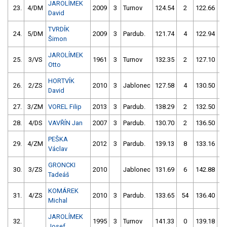
JAROLÍMEK
23.
4/DM
2009
3
Turnov
124.54
2
122.66
David
TVRDÍK
24.
5/DM
2009
3
Pardub.
121.74
4
122.94
Šimon
JAROLÍMEK
25.
3/VS
1961
3
Turnov
132.35
2
127.10
Otto
HORTVÍK
26.
2/ZS
2010
3
Jablonec
127.58
4
130.50
David
27.
3/ZM
VOREL Filip
2013
3
Pardub.
138.29
2
132.50
28.
4/DS
VAVŘÍN Jan
2007
3
Pardub.
130.70
2
136.50
PEŠKA
29.
4/ZM
2012
3
Pardub.
139.13
8
133.16
Václav
GRONCKI
30.
3/ZS
2010
Jablonec
131.69
6
142.88
Tadeáš
KOMÁREK
31.
4/ZS
2010
3
Pardub.
133.65
54
136.40
Michal
JAROLÍMEK
32.
1995
3
Turnov
141.33
0
139.18
Josef