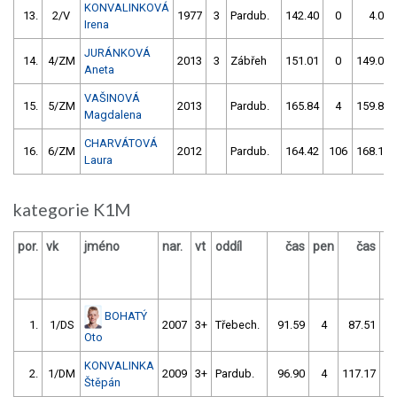
KONVALINKOVÁ
13.
2/V
1977
3
Pardub.
142.40
0
4.00
Irena
JURÁNKOVÁ
14.
4/ZM
2013
3
Zábřeh
151.01
0
149.01
Aneta
VAŠINOVÁ
15.
5/ZM
2013
Pardub.
165.84
4
159.82
Magdalena
CHARVÁTOVÁ
16.
6/ZM
2012
Pardub.
164.42
106
168.14
Laura
kategorie K1M
por.
vk
jméno
nar.
vt
oddíl
čas
pen
čas
p
BOHATÝ
1.
1/DS
2007
3+
Třebech.
91.59
4
87.51
Oto
KONVALINKA
2.
1/DM
2009
3+
Pardub.
96.90
4
117.17
Štěpán