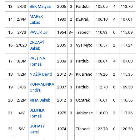
13.
2/DS
BEK Matyáš
2006
3
Pardub.
105.05
4
113.70
MAREK
14.
2/VM
1980
2
Dv.Král.
106.10
4
107.01
Lukáš
15.
2/VS
PAVLÍK Jiří
1964
3+
Třebech.
110.93
0
115.09
ZRZAVÝ
16.
2/U23
2005
3
Vys.Mýto
110.57
2
117.24
Jakub
PAJTINA
17.
3/DM
2008
3
Pardub.
108.64
4
107.08
1
Tomáš
18.
1/ZM
NOŽÍŘ David
2012
3+
KK Brand
119.26
2
115.35
KONVALINKA
19.
3/DS
2007
3
Pardub.
112.70
6
109.58
Ondřej
20.
2/ZM
ŘÍHA Jakub
2012
3
Ot.Strak
116.61
0
116.56
JELÍNEK
21.
4/V
1975
3
Jablonec
116.00
2
117.36
Tomáš
BOHATÝ
22.
5/V
1974
Třebech.
122.78
0
120.20
Karel