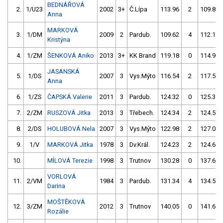
BEDNÁŘOVÁ
2.
1/U23
2002
3+
Č.Lípa
113.96
2
109.88
Anna
MARKOVÁ
3.
1/DM
2009
2
Pardub.
109.62
4
112.17
Kristýna
4.
1/ZM
ŠENKOVÁ Aniko
2013
3+
KK Brand
119.18
0
114.90
JASANSKÁ
5.
1/DS
2007
3
Vys.Mýto
116.54
2
117.56
Anna
6.
1/ZS
ČAPSKÁ Valerie
2011
3
Pardub.
124.32
0
125.32
7.
2/ZM
RUSZOVÁ Jitka
2013
3
Třebech.
124.34
2
124.53
8.
2/DS
HOLUBOVÁ Nela
2007
3
Vys.Mýto
122.98
2
127.03
9.
1/V
MARKOVÁ Jitka
1978
3
Dv.Král.
124.23
2
124.62
10.
MÍLOVÁ Terezie
1998
3
Trutnov
130.28
0
137.68
VORLOVÁ
11.
2/VM
1984
3
Pardub.
131.34
4
134.54
Darina
MOŠTĚKOVÁ
12.
3/ZM
2012
3
Trutnov
140.05
0
141.60
Rozálie