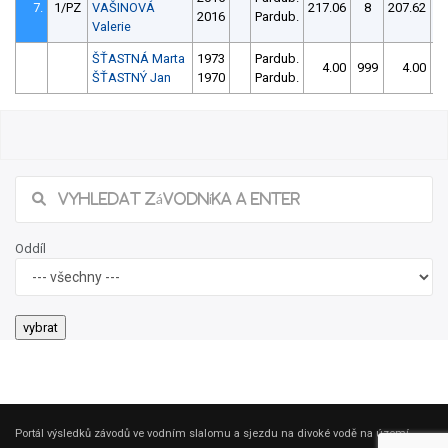
7.
1/PZ
VAŠINOVÁ
217.06
8
207.62
2016
Pardub.
Valerie
ŠŤASTNÁ Marta
1973
Pardub.
4.00
999
4.00
9
ŠŤASTNÝ Jan
1970
Pardub.
Oddíl
Portál výsledků závodů ve vodním slalomu a sjezdu na divoké vodě na území