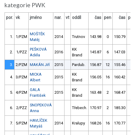
kategorie PWK
por.
vk
jméno
nar.
vt
oddíl
čas
pen
čas
pe
MOŠTĚK
1.
1/PZM
2014
Trutnov
143.98
0
150.79
4
Matěj
PEŠKOVÁ
KK
2.
1/PZZ
2016
145.87
6
147.03
2
Adéla
Brand
3.
2/PZM
MAKÁN Jiří
2015
Pardub.
156.87
12
155.46
6
MICKA
KK
4.
3/PZM
2015
156.05
16
160.42
4
Albert
Brand
GALA
KK
5.
4/PZM
2015
163.48
2
168.47
8
František
Brand
SNOPEKOVÁ
6.
2/PZZ
Třebech.
170.97
2
185.30
4
Anna
HAVLÍČEK
7.
5/PZM
2014
Kralupy
168.26
16
170.77
4
Matyáš