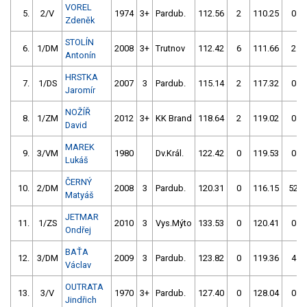
VOREL
5.
2/V
1974
3+
Pardub.
112.56
2
110.25
0
Zdeněk
STOLÍN
6.
1/DM
2008
3+
Trutnov
112.42
6
111.66
2
Antonín
HRSTKA
7.
1/DS
2007
3
Pardub.
115.14
2
117.32
0
Jaromír
NOŽÍŘ
8.
1/ZM
2012
3+
KK Brand
118.64
2
119.02
0
David
MAREK
9.
3/VM
1980
Dv.Král.
122.42
0
119.53
0
Lukáš
ČERNÝ
10.
2/DM
2008
3
Pardub.
120.31
0
116.15
52
Matyáš
JETMAR
11.
1/ZS
2010
3
Vys.Mýto
133.53
0
120.41
0
Ondřej
BAŤA
12.
3/DM
2009
3
Pardub.
123.82
0
119.36
4
Václav
OUTRATA
13.
3/V
1970
3+
Pardub.
127.40
0
128.04
0
Jindřich