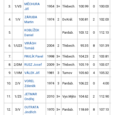
MĚCHURA
3.
1/VS
1954
3+
Třebech.
100.99
0
100.03
Jiří
ZÁRUBA
4.
1/V
1974
2
Dv.Král.
100.81
2
102.03
Martin
KOBLÍŽEK
5.
Pardub.
103.12
0
112.13
Daniel
VIRÁGH
6.
1/U23
2004
2
Třebech.
95.35
8
101.39
Tomáš
7.
PAVLÍK Pavel
1998
3+
Třebech.
104.23
2
103.81
8.
2/DM
RUSZ Josef
2009
3+
Třebech.
105.19
0
103.07
9.
1/VM
VÁLEK Jiří
1981
3
Turnov
105.60
4
105.32
VOREL
10.
2/V
1974
3
Pardub.
106.22
0
4.00
9
Zdeněk
JETMAR
11.
1/ZS
2010
3+
Vys.Mýto
104.62
2
112.90
Ondřej
OUTRATA
12.
3/V
1970
3+
Pardub.
118.69
8
107.13
Jindřich