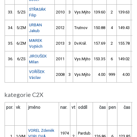
STŘASÁK
33.
5/ZS
2010
3
Vys.Mýto
139.60
2
139.63
Filip
URBAN
34.
5/ZM
2012
Trutnov
150.88
4
149.43
Jakub
MAREK
35.
6/ZM
2013
3
Dv.Král.
157.69
2
155.78
Vojtěch
JIROUŠEK
36.
6/ZS
2011
Vys.Mýto
153.35
6
149.02
Milan
VOŘÍŠEK
2008
3
Vys.Mýto
4.00
999
4.00
9
Václav
kategorie C2X
por.
vk
jméno
nar.
vt
oddíl
čas
pen
čas
p
VOREL Zdeněk
1974
Pardub.
1.
1/VM
VORLOVÁ
2
126.86
6
123.85