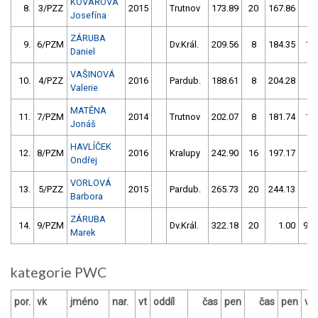
KOVÁŘOVÁ
8.
3/PZZ
2015
Trutnov
173.89
20
167.86
8
Josefína
ZÁRUBA
9.
6/PZM
Dv.Král.
209.56
8
184.35
10
Daniel
VAŠINOVÁ
10.
4/PZZ
2016
Pardub.
188.61
8
204.28
2
Valerie
MATĚNA
11.
7/PZM
2014
Trutnov
202.07
8
181.74
16
Jonáš
HAVLÍČEK
12.
8/PZM
2016
Kralupy
242.90
16
197.17
4
Ondřej
VORLOVÁ
13.
5/PZZ
2015
Pardub.
265.73
20
244.13
2
Barbora
ZÁRUBA
14.
9/PZM
Dv.Král.
322.18
20
1.00
999
Marek
kategorie PWC
por.
vk
jméno
nar.
vt
oddíl
čas
pen
čas
pen
vý