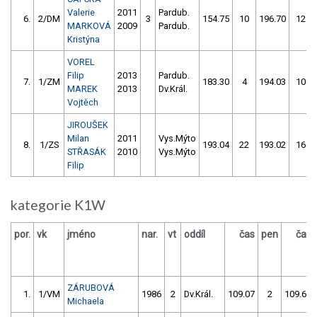
Valerie
2011
Pardub.
6.
2/DM
3
154.75
10
196.70
12
MARKOVÁ
2009
Pardub.
Kristýna
VOREL
Filip
2013
Pardub.
7.
1/ZM
183.30
4
194.03
10
MAREK
2013
Dv.Král.
Vojtěch
JIROUŠEK
Milan
2011
Vys.Mýto
8.
1/ZS
193.04
22
193.02
16
STŘASÁK
2010
Vys.Mýto
Filip
kategorie K1W
por.
vk
jméno
nar.
vt
oddíl
čas
pen
čas
ZÁRUBOVÁ
1.
1/VM
1986
2
Dv.Král.
109.07
2
109.67
Michaela