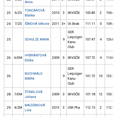
Anna
TONCAROVÁ
23.
6/ZS
2010
3
SKVSČB
103.83
2
104.41
Blanka
24.
7/ZS
ŠÍMOVÁ Viktorie
2011
3+
Ot.Strak
111.11
0
109.45
GER
Leipziger-
25.
SCHULZE ANNA
9
107.47
4
126.87
Kanu-
Club
HYBRANTOVÁ
26.
6/DM
2009
3
SKVSČB
107.72
4
114.82
Eliška
GER
BUCHWALD
Leipziger-
26.
9
101.72
10
123.78
MARA
Kanu-
Club
ŠTINDLOVÁ
28.
7/DM
2009
3
SKVSČB
101.18
12
105.77
Johana
MAZÚRKOVÁ
29.
4/ZM
2013
3
USK Pha
112.15
2
112.76
Lola