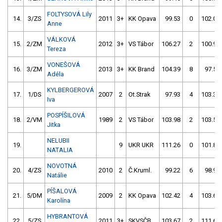
FOLTYSOVÁ Lily
14.
3/ZS
2011
3+
KK Opava
99.53
0
102.01
Anne
VÁLKOVÁ
15.
2/ZM
2012
3+
VS Tábor
106.27
2
100.92
Tereza
VONEŠOVÁ
16.
3/ZM
2013
3+
KK Brand
104.39
8
97.55
Adéla
KYLBERGEROVÁ
17.
1/DS
2007
2
Ot.Strak
97.93
4
103.36
Iva
POSPÍŠILOVÁ
18.
2/VM
1989
2
VS Tábor
103.98
2
103.51
Jitka
NELUBII
19.
9
UKR UKR
111.26
0
101.86
NATALIA
NOVOTNÁ
20.
4/ZS
2010
2
Č.Kruml.
99.22
6
98.93
Natálie
PÍŠALOVÁ
21.
5/DM
2009
2
KK Opava
102.42
4
103.65
Karolína
HYBRANTOVÁ
22.
5/ZS
2011
3+
SKVSČB
103.67
2
111.63