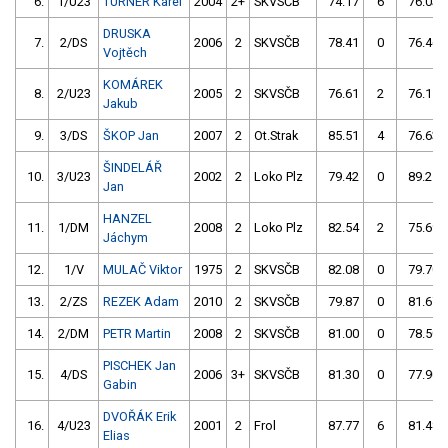
6.
1/U23
TURNER Karel
2004
2+
SKVSČB
74.17
6
76.03
DRUSKA
7.
2/DS
2006
2
SKVSČB
78.41
0
76.46
Vojtěch
KOMÁREK
8.
2/U23
2005
2
SKVSČB
76.61
2
76.15
Jakub
9.
3/DS
ŠKOP Jan
2007
2
Ot.Strak
85.51
4
76.63
ŠINDELÁŘ
10.
3/U23
2002
2
Loko Plz
79.42
0
89.25
Jan
HANZEL
11.
1/DM
2008
2
Loko Plz
82.54
2
75.69
Jáchym
12.
1/V
MULAČ Viktor
1975
2
SKVSČB
82.08
0
79.70
13.
2/ZS
REZEK Adam
2010
2
SKVSČB
79.87
0
81.67
14.
2/DM
PETR Martin
2008
2
SKVSČB
81.00
0
78.50
PISCHEK Jan
15.
4/DS
2006
3+
SKVSČB
81.30
0
77.90
Gabin
DVOŘÁK Erik
16.
4/U23
2001
2
Frol
87.77
6
81.48
Elias