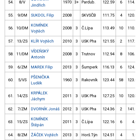
54.
8/V
1970
3+
Pardub.
122.59
6
114.58
Jindřich
55.
9/DM
SUKDOL Filip
2008
SKVSČB
111.75
4
120.44
KOMÍNEK
56.
10/DM
2008
3
Č.Lípa
113.49
10
110.43
Vojtěch
57.
13/ZS
KLÍR Vojtěch
2010
3
USK Pha
121.55
2
117.99
VÍDEŇSKÝ
58.
11/DM
2008
3
Trutnov
112.94
8
106.14
Antonín
59.
6/ZM
MAREK Filip
2013
3
Šumperk
116.13
6
124.41
PŠENIČKA
60.
5/VS
1960
3
Rakovník
123.44
58
123.02
Luděk
KRPÁLEK
61.
14/ZS
2011
3
USK Pha
127.25
10
120.30
Jáchym
62.
7/ZM
DVORNÍK Jonáš
2012
3
USK Pha
124.36
2
141.83
KOMÍNEK
63.
15/ZS
2011
3
Č.Lípa
122.16
6
4.00
Štěpán
64.
8/ZM
ŽÁČEK Vojtěch
2013
3
Horš.Týn
124.51
4
1.00