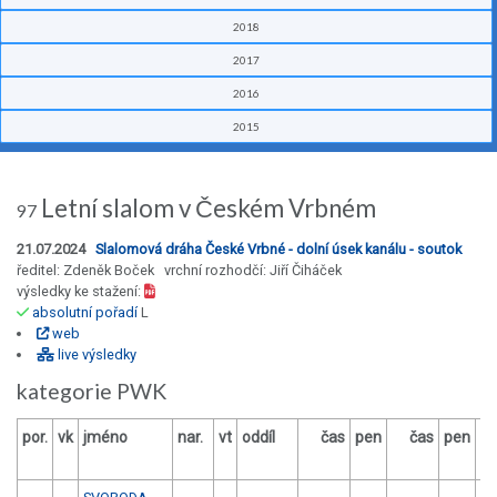
2018
2017
2016
2015
Letní slalom v Českém Vrbném
97
21.07.2024
Slalomová dráha České Vrbné - dolní úsek kanálu - soutok
ředitel: Zdeněk Boček vrchní rozhodčí: Jiří Čiháček
výsledky ke stažení:
absolutní pořadí
L
web
live výsledky
kategorie PWK
por.
vk
jméno
nar.
vt
oddíl
čas
pen
čas
pen
vý