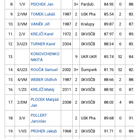
8.
1/V
PISCHEK Jan
3+
Pardub.
84.93
0
88.55
9.
2/VM
TOMEK Lukáš
1987
2
USK Pha
85.54
2
83.35
10.
3/VM
VANĚK Jiří
1987
2
Kralupy
89.87
2
87.24
11.
2/V
KREJČÍ Karel
1972
2
SKVSČB
87.97
0
89.26
12.
3/U23
TURNER Karel
2004
SKVSČB
88.34
6
83.98
KONOVCHENKO
13.
9
UKR UKR
85.74
52
84.24
NIKITA
14.
4/U23
ROUČA Samuel
2002
3+
Šumperk
81.76
52
82.33
15.
4/VM
WEBER Oldřich
1987
2
SKVSČB
88.66
2
88.37
16.
1/ZS
KREJČÍ Matěj
2011
2
SKVSČB
88.92
0
87.99
PLOCEK Matyáš
17.
2/DM
2008
2
SKVSČB
88.03
4
89.12
Jan
POLLERT
18.
3/V
2
USK Pha
89.68
0
91.15
Jaroslav
19.
1/VS
PRÜHER Jakub
1968
2
SKVSČB
91.71
0
89.99