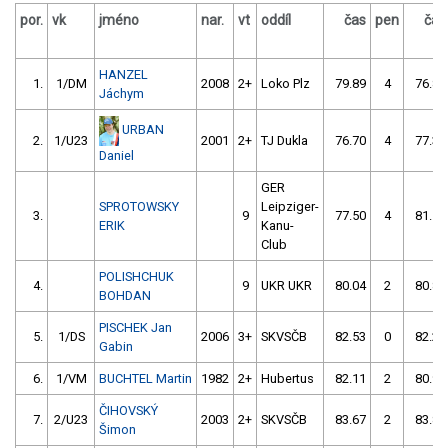
por.
vk
jméno
nar.
vt
oddíl
čas
pen
čas
HANZEL
1.
1/DM
2008
2+
Loko Plz
79.89
4
76.82
Jáchym
URBAN
2.
1/U23
2001
2+
TJ Dukla
76.70
4
77.35
Daniel
GER
SPROTOWSKY
Leipziger-
3.
9
77.50
4
81.17
ERIK
Kanu-
Club
POLISHCHUK
4.
9
UKR UKR
80.04
2
80.80
BOHDAN
PISCHEK Jan
5.
1/DS
2006
3+
SKVSČB
82.53
0
82.27
Gabin
6.
1/VM
BUCHTEL Martin
1982
2+
Hubertus
82.11
2
80.92
ČIHOVSKÝ
7.
2/U23
2003
2+
SKVSČB
83.67
2
83.80
Šimon