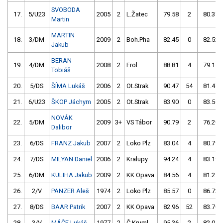
SVOBODA
17.
5/U23
2005
2
L.Žatec
79.58
2
80.37
Martin
MARTIN
18.
3/DM
2009
2
Boh.Pha
82.45
0
82.52
Jakub
BERAN
19.
4/DM
2008
2
Frol
88.81
4
79.14
Tobiáš
20.
5/DS
ŠÍMA Lukáš
2006
2
Ot.Strak
90.47
54
81.47
21.
6/U23
ŠKOP Jáchym
2005
2
Ot.Strak
83.90
0
83.56
NOVÁK
22.
5/DM
2009
3+
VS Tábor
90.79
2
76.20
Dalibor
23.
6/DS
FRANZ Jakub
2007
2
Loko Plz
83.04
4
80.79
24.
7/DS
MILYAN Daniel
2006
2
Kralupy
94.24
4
83.19
25.
6/DM
KULIHA Jakub
2009
2
KK Opava
84.56
4
81.25
26.
2/V
PANZER Aleš
1974
2
Loko Plz
85.57
0
86.72
27.
8/DS
BAAR Patrik
2007
2
KK Opava
82.96
52
83.70
28.
3/V
MÁČE Lukáš
1977
2
Č.Kruml.
95.36
2
82.01