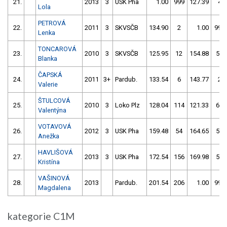
21.
2013
3
USK Pha
1.00
999
127.39
4
Lola
PETROVÁ
22.
2011
3
SKVSČB
134.90
2
1.00
999
Lenka
TONCAROVÁ
23.
2010
3
SKVSČB
125.95
12
154.88
52
Blanka
ČAPSKÁ
24.
2011
3+
Pardub.
133.54
6
143.77
2
Valerie
ŠTULCOVÁ
25.
2010
3
Loko Plz
128.04
114
121.33
66
Valentýna
VOTAVOVÁ
26.
2012
3
USK Pha
159.48
54
164.65
54
Anežka
HAVLIŠOVÁ
27.
2013
3
USK Pha
172.54
156
169.98
54
Kristína
VAŠINOVÁ
28.
2013
Pardub.
201.54
206
1.00
999
Magdalena
kategorie C1M