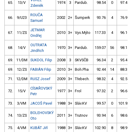
65.
13/V
1974
3
Pardub.
98.54
0
97.48
Zdeněk
ROUČA
66.
9/U23
2002
2+
Šumperk
93.76
4
76.91
Samuel
JETMAR
67.
11/ZS
2010
3+
Vys.Mýto
117.33
4
96.10
Ondřej
OUTRATA
68.
14/V
1970
3+
Pardub.
159.07
56
98.11
Jindřich
69.
11/DM
SUKDOL Filip
2008
3
SKVSČB
96.34
2
95.44
69.
12/ZS
FABIÁN Filip
2010
3+
Boh.Pha
92.44
14
88.34
71.
12/DM
RUSZ Josef
2009
3+
Třebech.
98.32
4
92.56
CÍSAŘOVSKÝ
72.
15/V
1977
3+
Frol
97.32
2
96.67
Petr
73.
3/VM
JACOŠ Pavel
1988
3+
Sláv.KV
99.57
0
101.92
BOLEHOVSKÝ
74.
13/ZS
2011
3+
Trutnov
93.94
6
98.63
Oto
75.
4/VM
KUBÁT Jiří
1988
3+
Sláv.KV
102.90
8
98.91