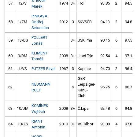
ŠTEFAN
57.
12/V
1974
3+
Frol
93.85
2
94.55
Marek
PINKAVA
58.
1/ZM
Ondřej
2012
3
SKVSČB
94.13
2
94.87
Sebastian
POLLERT
59.
13/DS
3+
USK Pha
90.45
6
97.58
Jonáš
KLIMENT
60.
9/DM
2008
3+
Horš.Týn
92.54
4
97.13
Tomáš
61.
4/VS
PUTZER Pavel
1967
3
Kaplice
94.70
2
96.43
GER
NEUMANN
Leipziger-
62.
9
96.75
6
86.71
ROLF
Kanu-
Club
KOMÍNEK
63.
10/DM
2008
3+
Č.Lípa
92.48
6
94.89
Vojtěch
RIANT
64.
10/ZS
2010
3+
VS Tábor
93.08
4
97.89
Antonín
VOREL