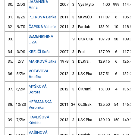
JASANSKÁ
30.
2/DS
2007
3
Vys.Mýto
1.00
999
114.40
Anna
31.
8/ZS
PETROVÁ Lenka
2011
3
SKVSČB
111.87
6
106.65
32.
9/ZS
ČAPSKÁ Valerie
2011
3
Pardub.
133.91
10
118.83
SEMENIKHINA
33.
9
UKR UKR
107.78
58
109.05
LIZA
34.
3/DS
KREJČÍ Soňa
2007
3
Frol
127.99
6
117.74
35.
2/V
MARKOVÁ Jitka
1978
3
Dv.Král.
129.15
6
126.46
VOTAVOVÁ
36.
5/ZM
2012
3
USK Pha
137.51
6
132.01
Anežka
MYŠKOVÁ
37.
6/ZM
2012
3
Č.Kruml.
153.00
4
135.67
Dorota
HEŘMANSKÁ
38.
10/ZS
2011
3+
Ot.Strak
125.50
54
146.00
Veronika
HAVLIŠOVÁ
39.
7/ZM
2013
3
USK Pha
139.10
150
149.91
Kristína
VAŠINOVÁ