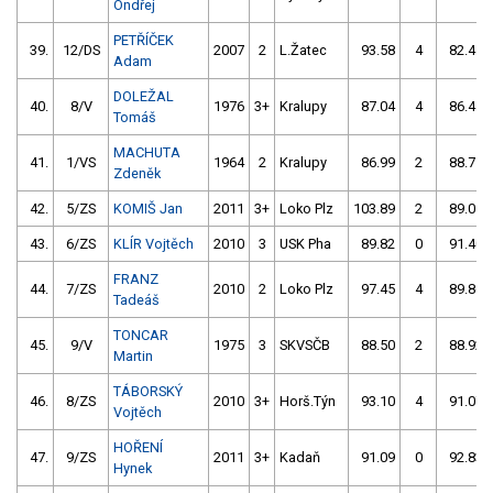
Ondřej
PETŘÍČEK
39.
12/DS
2007
2
L.Žatec
93.58
4
82.41
Adam
DOLEŽAL
40.
8/V
1976
3+
Kralupy
87.04
4
86.45
Tomáš
MACHUTA
41.
1/VS
1964
2
Kralupy
86.99
2
88.71
Zdeněk
42.
5/ZS
KOMIŠ Jan
2011
3+
Loko Plz
103.89
2
89.01
43.
6/ZS
KLÍR Vojtěch
2010
3
USK Pha
89.82
0
91.40
FRANZ
44.
7/ZS
2010
2
Loko Plz
97.45
4
89.86
Tadeáš
TONCAR
45.
9/V
1975
3
SKVSČB
88.50
2
88.92
Martin
TÁBORSKÝ
46.
8/ZS
2010
3+
Horš.Týn
93.10
4
91.07
Vojtěch
HOŘENÍ
47.
9/ZS
2011
3+
Kadaň
91.09
0
92.83
Hynek