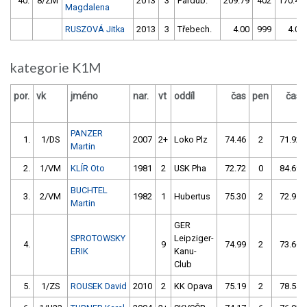
40.
8/ZM
2013
3
Pardub.
209.79
402
170.47
Magdalena
RUSZOVÁ Jitka
2013
3
Třebech.
4.00
999
4.00
kategorie K1M
por.
vk
jméno
nar.
vt
oddíl
čas
pen
čas
PANZER
1.
1/DS
2007
2+
Loko Plz
74.46
2
71.92
Martin
2.
1/VM
KLÍR Oto
1981
2
USK Pha
72.72
0
84.69
BUCHTEL
3.
2/VM
1982
1
Hubertus
75.30
2
72.91
Martin
GER
SPROTOWSKY
Leipziger-
4.
9
74.99
2
73.66
ERIK
Kanu-
Club
5.
1/ZS
ROUSEK David
2010
2
KK Opava
75.19
2
78.54