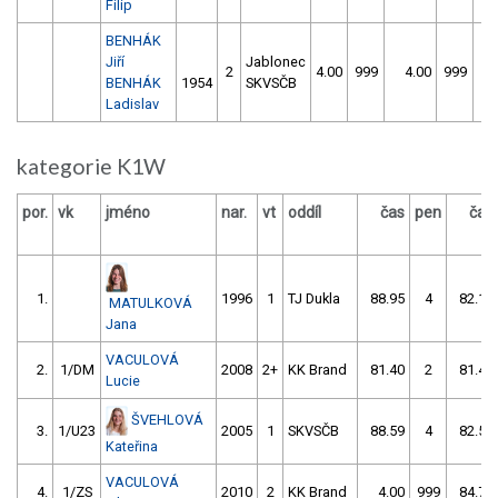
Filip
BENHÁK
Jiří
Jablonec
2
4.00
999
4.00
999
BENHÁK
1954
SKVSČB
Ladislav
kategorie K1W
por.
vk
jméno
nar.
vt
oddíl
čas
pen
čas
1.
1996
1
TJ Dukla
88.95
4
82.11
MATULKOVÁ
Jana
VACULOVÁ
2.
1/DM
2008
2+
KK Brand
81.40
2
81.41
Lucie
ŠVEHLOVÁ
3.
1/U23
2005
1
SKVSČB
88.59
4
82.53
Kateřina
VACULOVÁ
4.
1/ZS
2010
2
KK Brand
4.00
999
84.74