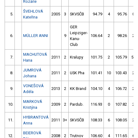
Rozárie
ŠVEHLOVÁ
5.
2005
3
SKVSČB
94.79
4
95.76
0
Kateřina
GER
Leipziger-
6.
MÜLLER ANNI
9
106.64
2
98.26
2
Kanu-
Club
MACHUTOVÁ
7.
2011
2
Kralupy
101.75
2
105.79
56
Hana
JUMROVÁ
8.
2011
2
USK Pha
101.41
10
103.43
2
Johana
VONEŠOVÁ
9.
2013
2
KK Brand
104.10
4
106.72
2
Adéla
MARKOVÁ
10.
2009
2
Pardub.
116.93
0
107.82
2
Kristýna
HYBRANTOVÁ
11.
2011
3+
SKVSČB
108.33
6
108.05
2
Anna
BEIEROVÁ
12.
2008
2
Trutnov
106.60
4
111.65
6