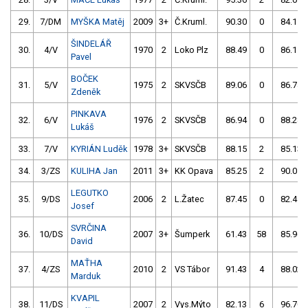
29.
7/DM
MYŠKA Matěj
2009
3+
Č.Kruml.
90.30
0
84.11
ŠINDELÁŘ
30.
4/V
1970
2
Loko Plz
88.49
0
86.15
Pavel
BOČEK
31.
5/V
1975
2
SKVSČB
89.06
0
86.74
Zdeněk
PINKAVA
32.
6/V
1976
2
SKVSČB
86.94
0
88.28
Lukáš
33.
7/V
KYRIÁN Luděk
1978
3+
SKVSČB
88.15
2
85.13
34.
3/ZS
KULIHA Jan
2011
3+
KK Opava
85.25
2
90.01
LEGUTKO
35.
9/DS
2006
2
L.Žatec
87.45
0
82.49
Josef
SVRČINA
36.
10/DS
2007
3+
Šumperk
61.43
58
85.96
David
MAŤHA
37.
4/ZS
2010
2
VS Tábor
91.43
4
88.02
Marduk
KVAPIL
38.
11/DS
2007
2
Vys.Mýto
82.13
6
96.70