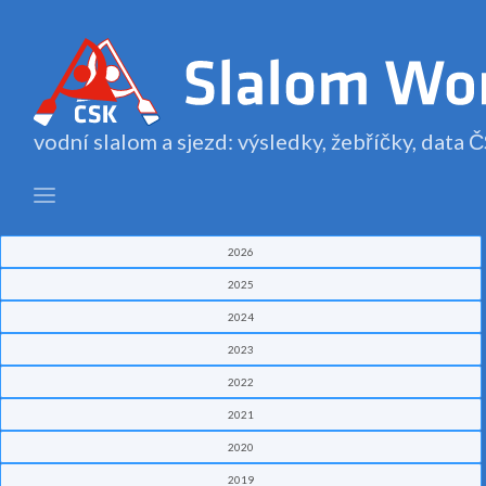
vodní slalom a sjezd: výsledky, žebříčky, data
2026
2025
2024
2023
2022
2021
2020
2019