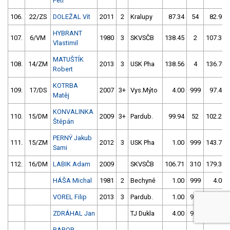
Petr
106.
22/ZS
DOLEŽAL Vít
2011
2
Kralupy
87.34
54
82.98
HYBRANT
107.
6/VM
1980
3
SKVSČB
138.45
2
107.36
Vlastimil
MATUŠTÍK
108.
14/ZM
2013
3
USK Pha
138.56
4
136.70
Robert
KOTRBA
109.
17/DS
2007
3+
Vys.Mýto
4.00
999
97.40
Matěj
KONVALINKA
110.
15/DM
2009
3+
Pardub.
99.94
52
102.29
Štěpán
PERNÝ Jakub
111.
15/ZM
2012
3
USK Pha
1.00
999
143.71
Sami
112.
16/DM
LABIK Adam
2009
SKVSČB
106.71
310
179.30
HÁŠA Michal
1981
2
Bechyně
1.00
999
4.00
VOREL Filip
2013
3
Pardub.
1.00
999
1.00
ZDRÁHAL Jan
TJ Dukla
4.00
999
4.00
BABOR