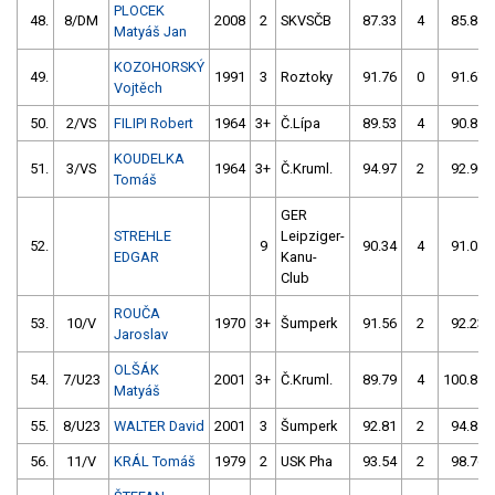
PLOCEK
48.
8/DM
2008
2
SKVSČB
87.33
4
85.84
Matyáš Jan
KOZOHORSKÝ
49.
1991
3
Roztoky
91.76
0
91.67
Vojtěch
50.
2/VS
FILIPI Robert
1964
3+
Č.Lípa
89.53
4
90.85
KOUDELKA
51.
3/VS
1964
3+
Č.Kruml.
94.97
2
92.90
Tomáš
GER
STREHLE
Leipziger-
52.
9
90.34
4
91.01
EDGAR
Kanu-
Club
ROUČA
53.
10/V
1970
3+
Šumperk
91.56
2
92.23
Jaroslav
OLŠÁK
54.
7/U23
2001
3+
Č.Kruml.
89.79
4
100.81
Matyáš
55.
8/U23
WALTER David
2001
3
Šumperk
92.81
2
94.88
56.
11/V
KRÁL Tomáš
1979
2
USK Pha
93.54
2
98.76