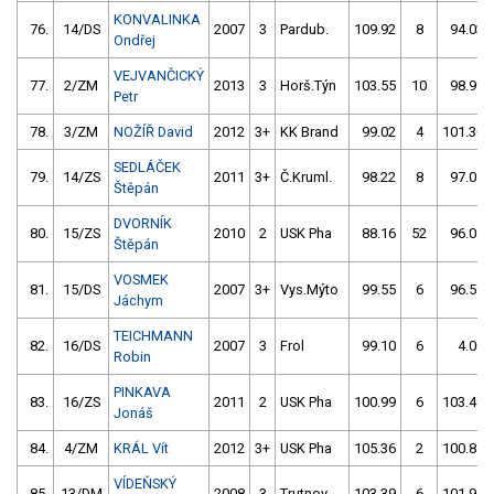
KONVALINKA
76.
14/DS
2007
3
Pardub.
109.92
8
94.03
Ondřej
VEJVANČICKÝ
77.
2/ZM
2013
3
Horš.Týn
103.55
10
98.99
Petr
78.
3/ZM
NOŽÍŘ David
2012
3+
KK Brand
99.02
4
101.30
SEDLÁČEK
79.
14/ZS
2011
3+
Č.Kruml.
98.22
8
97.05
Štěpán
DVORNÍK
80.
15/ZS
2010
2
USK Pha
88.16
52
96.04
Štěpán
VOSMEK
81.
15/DS
2007
3+
Vys.Mýto
99.55
6
96.59
Jáchym
TEICHMANN
82.
16/DS
2007
3
Frol
99.10
6
4.00
Robin
PINKAVA
83.
16/ZS
2011
2
USK Pha
100.99
6
103.49
Jonáš
84.
4/ZM
KRÁL Vít
2012
3+
USK Pha
105.36
2
100.87
VÍDEŇSKÝ
85.
13/DM
2008
3
Trutnov
103.39
6
101.94