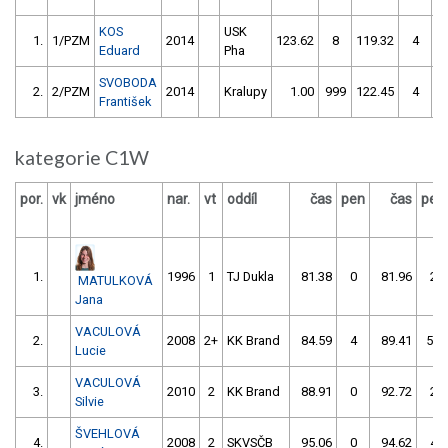
KOS
USK
1.
1/PZM
2014
123.62
8
119.32
4
Eduard
Pha
SVOBODA
2.
2/PZM
2014
Kralupy
1.00
999
122.45
4
František
kategorie C1W
por.
vk
jméno
nar.
vt
oddíl
čas
pen
čas
pen
1.
1996
1
TJ Dukla
81.38
0
81.96
2
MATULKOVÁ
Jana
VACULOVÁ
2.
2008
2+
KK Brand
84.59
4
89.41
54
Lucie
VACULOVÁ
3.
2010
2
KK Brand
88.91
0
92.72
2
Silvie
ŠVEHLOVÁ
4.
2008
2
SKVSČB
95.06
0
94.62
4