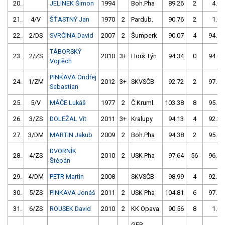
20.
JELÍNEK Šimon
1994
Boh.Pha
89.26
2
4.00
21.
4/V
ŠŤASTNÝ Jan
1970
2
Pardub.
90.76
2
1.00
22.
2/DS
SVRČINA David
2007
2
Šumperk
90.07
4
94.94
TÁBORSKÝ
23.
2/ZS
2010
3+
Horš.Týn
94.34
0
94.04
Vojtěch
PINKAVA Ondřej
24.
1/ZM
2012
3+
SKVSČB
92.72
2
97.64
Sebastian
25.
5/V
MÁČE Lukáš
1977
2
Č.Kruml.
103.38
8
95.49
26.
3/ZS
DOLEŽAL Vít
2011
3+
Kralupy
94.13
4
92.32
27.
3/DM
MARTIN Jakub
2009
2
Boh.Pha
94.38
2
95.65
DVORNÍK
28.
4/ZS
2010
2
USK Pha
97.64
56
96.45
Štěpán
29.
4/DM
PETR Martin
2008
SKVSČB
98.99
4
92.76
30.
5/ZS
PINKAVA Jonáš
2011
2
USK Pha
104.81
6
97.71
31.
6/ZS
ROUSEK David
2010
2
KK Opava
90.56
8
1.00
GER