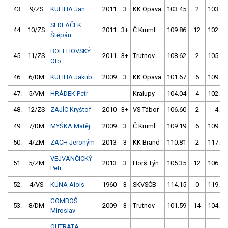
43.
9/ZS
KULIHA Jan
2011
3
KK Opava
103.45
2
103.44
SEDLÁČEK
44.
10/ZS
2011
3+
Č.Kruml.
109.86
12
102.70
Štěpán
BOLEHOVSKÝ
45.
11/ZS
2011
3+
Trutnov
108.62
2
105.49
Oto
46.
6/DM
KULIHA Jakub
2009
3
KK Opava
101.67
6
109.05
47.
5/VM
HRÁDEK Petr
Kralupy
104.04
4
102.66
48.
12/ZS
ZAJÍC Kryštof
2010
3+
VS Tábor
106.60
2
4.00
49.
7/DM
MYŠKA Matěj
2009
3
Č.Kruml.
109.19
6
109.19
50.
4/ZM
ZACH Jeroným
2013
3
KK Brand
110.81
2
117.31
VEJVANČICKÝ
51.
5/ZM
2013
3
Horš.Týn
105.35
12
106.01
Petr
52.
4/VS
KUNA Alois
1960
3
SKVSČB
114.15
0
119.09
GOMBOŠ
53.
8/DM
2009
3
Trutnov
101.59
14
104.27
Miroslav
OUTRATA