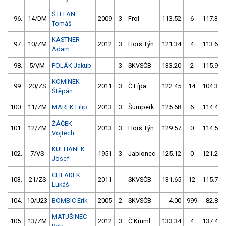
ŠTEFAN
96.
14/DM
2009
3
Frol
113.52
6
117.34
Tomáš
KASTNER
97.
10/ZM
2012
3
Horš.Týn
121.34
4
113.60
Adam
98.
5/VM
POLÁK Jakub
3
SKVSČB
133.20
2
115.95
KOMÍNEK
99.
20/ZS
2011
3
Č.Lípa
122.45
14
104.37
Štěpán
100.
11/ZM
MAREK Filip
2013
3
Šumperk
125.68
6
114.42
ŽÁČEK
101.
12/ZM
2013
3
Horš.Týn
129.57
0
114.58
Vojtěch
KULHÁNEK
102.
7/VS
1951
3
Jablonec
125.12
0
121.20
Josef
CHLÁDEK
103.
21/ZS
2011
SKVSČB
131.65
12
115.75
Lukáš
104.
10/U23
BOMBIC Erik
2005
2
SKVSČB
4.00
999
82.86
MATUŠINEC
105.
13/ZM
2012
3
Č.Kruml.
133.34
4
137.46