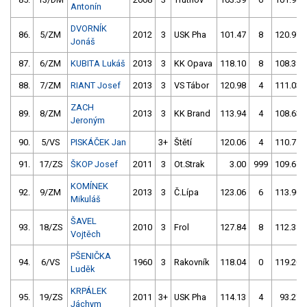
Antonín
DVORNÍK
86.
5/ZM
2012
3
USK Pha
101.47
8
120.97
Jonáš
87.
6/ZM
KUBITA Lukáš
2013
3
KK Opava
118.10
8
108.39
88.
7/ZM
RIANT Josef
2013
3
VS Tábor
120.98
4
111.03
ZACH
89.
8/ZM
2013
3
KK Brand
113.94
4
108.63
Jeroným
90.
5/VS
PISKÁČEK Jan
3+
Štětí
120.06
4
110.77
91.
17/ZS
ŠKOP Josef
2011
3
Ot.Strak
3.00
999
109.67
KOMÍNEK
92.
9/ZM
2013
3
Č.Lípa
123.06
6
113.90
Mikuláš
ŠAVEL
93.
18/ZS
2010
3
Frol
127.84
8
112.38
Vojtěch
PŠENIČKA
94.
6/VS
1960
3
Rakovník
118.04
0
119.20
Luděk
KRPÁLEK
95.
19/ZS
2011
3+
USK Pha
114.13
4
93.27
Jáchym