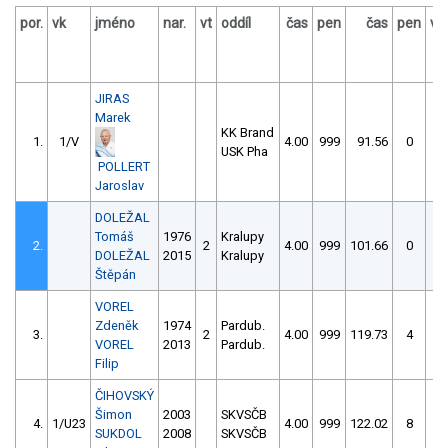
por.
vk
jméno
nar.
vt
oddíl
čas
pen
čas
pen
vý
JIRAS
Marek
KK Brand
1.
1/V
4.00
999
91.56
0
USK Pha
POLLERT
Jaroslav
DOLEŽAL
Tomáš
1976
Kralupy
2.
2
4.00
999
101.66
0
DOLEŽAL
2015
Kralupy
Štěpán
VOREL
Zdeněk
1974
Pardub.
3.
2
4.00
999
119.73
4
VOREL
2013
Pardub.
Filip
ČIHOVSKÝ
Šimon
2003
SKVSČB
4.
1/U23
4.00
999
122.02
8
SUKDOL
2008
SKVSČB