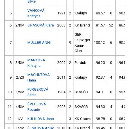
Silvie
VAŇKOVÁ
5.
1991
2
Kralupy
89.67
0
90.65
Kristýna
6.
2/DM
JIRASOVÁ Klára
2008
2
KK Brand
81.57
52
86.51
GER
Leipziger-
7.
MÜLLER ANNI
9
100.12
6
93.74
Kanu-
Club
MARKOVÁ
8.
3/DM
2009
2
Pardub.
96.20
0
96.52
Kristýna
MACHUTOVÁ
9.
2/ZS
2011
2
Kralupy
92.37
4
94.85
Hana
PURGEROVÁ
10.
1/VM
1984
2
SKVSČB
94.31
6
95.58
Šárka
ŠVEHLOVÁ
11.
4/DM
2008
2
SKVSČB
94.30
4
4.00
Rozárie
12.
1/V
KULIHOVÁ Jana
3
KK Opava
98.78
0
108.24
13.
1/ZM
ŠENKOVÁ Aniko
2013
3+
KK Brand
99.45
0
100.03