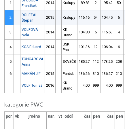
SVOBODA
1.
2014
Kralupy
89.83
2
95.42
50
František
DOLEŽAL
2.
2015
Kralupy
116.16
54
104.45
6
Štěpán
VOLFOVÁ
KK
3.
2014
104.80
6
115.63
4
Nela
Brand
USK
4.
KOS Eduard
2014
101.36
12
106.04
6
Pha
TONCAROVÁ
5.
SKVSČB
185.27
112
173.25
208
Anna
6.
MAKÁN Jiří
2015
Pardub.
136.26
310
136.27
210
KK
VOLF Tomáš
2016
4.00
999
4.00
999
Brand
kategorie PWC
por.
vk
jméno
nar.
vt
oddíl
čas
pen
čas
pen
v