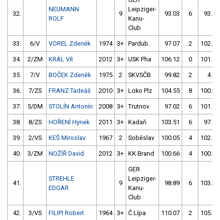
NEUMANN
Leipziger-
32.
9
93.03
6
93.54
ROLF
Kanu-
Club
33.
6/V
VOREL Zdeněk
1974
3+
Pardub.
97.07
2
102.45
34.
2/ZM
KRÁL Vít
2012
3+
USK Pha
106.12
0
101.75
35.
7/V
BOČEK Zdeněk
1975
2
SKVSČB
99.82
2
4.00
36.
7/ZS
FRANZ Tadeáš
2010
3+
Loko Plz
104.55
8
100.26
37.
5/DM
STOLÍN Antonín
2008
3+
Trutnov
97.02
6
101.74
38.
8/ZS
HOŘENÍ Hynek
2011
3+
Kadaň
103.51
6
97.75
39.
2/VS
KEŠ Miroslav
1967
2
Soběslav
100.05
4
102.13
40.
3/ZM
NOŽÍŘ David
2012
3+
KK Brand
100.66
4
100.37
GER
STREHLE
Leipziger-
41.
9
98.89
6
103.25
EDGAR
Kanu-
Club
42.
3/VS
FILIPI Robert
1964
3+
Č.Lípa
110.07
2
105.18