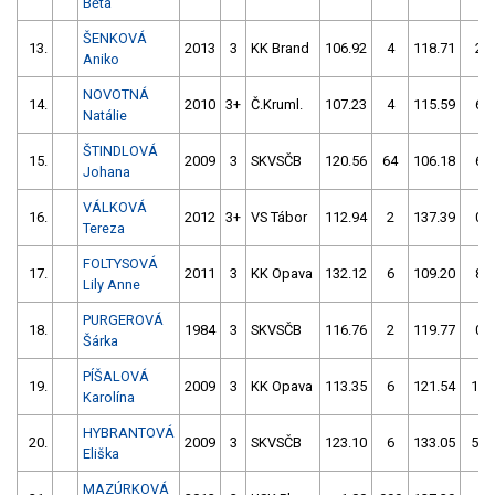
Běta
ŠENKOVÁ
13.
2013
3
KK Brand
106.92
4
118.71
2
Aniko
NOVOTNÁ
14.
2010
3+
Č.Kruml.
107.23
4
115.59
6
Natálie
ŠTINDLOVÁ
15.
2009
3
SKVSČB
120.56
64
106.18
6
Johana
VÁLKOVÁ
16.
2012
3+
VS Tábor
112.94
2
137.39
0
Tereza
FOLTYSOVÁ
17.
2011
3
KK Opava
132.12
6
109.20
8
Lily Anne
PURGEROVÁ
18.
1984
3
SKVSČB
116.76
2
119.77
0
Šárka
PÍŠALOVÁ
19.
2009
3
KK Opava
113.35
6
121.54
10
Karolína
HYBRANTOVÁ
20.
2009
3
SKVSČB
123.10
6
133.05
56
Eliška
MAZÚRKOVÁ