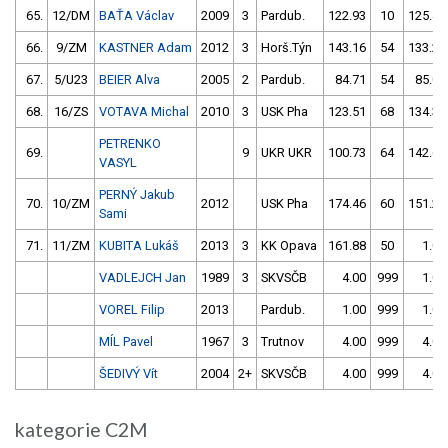
65.
12/DM
BAŤA Václav
2009
3
Pardub.
122.93
10
125.40
66.
9/ZM
KASTNER Adam
2012
3
Horš.Týn
143.16
54
133.20
67.
5/U23
BEIER Alva
2005
2
Pardub.
84.71
54
85.09
68.
16/ZS
VOTAVA Michal
2010
3
USK Pha
123.51
68
134.32
PETRENKO
69.
9
UKR UKR
100.73
64
142.60
VASYL
PERNÝ Jakub
70.
10/ZM
2012
USK Pha
174.46
60
151.23
Sami
71.
11/ZM
KUBITA Lukáš
2013
3
KK Opava
161.88
50
1.00
VADLEJCH Jan
1989
3
SKVSČB
4.00
999
1.00
VOREL Filip
2013
Pardub.
1.00
999
1.00
MÍL Pavel
1967
3
Trutnov
4.00
999
4.00
ŠEDIVÝ Vít
2004
2+
SKVSČB
4.00
999
4.00
kategorie C2M