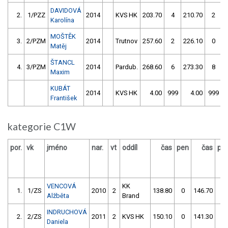
DAVIDOVÁ
2.
1/PZZ
2014
KVS HK
203.70
4
210.70
2
Karolína
MOŠTĚK
3.
2/PZM
2014
Trutnov
257.60
2
226.10
0
Matěj
ŠTANCL
4.
3/PZM
2014
Pardub.
268.60
6
273.30
8
Maxim
KUBÁT
2014
KVS HK
4.00
999
4.00
999
František
kategorie C1W
por.
vk
jméno
nar.
vt
oddíl
čas
pen
čas
pe
VENCOVÁ
KK
1.
1/ZS
2010
2
138.80
0
146.70
2
Alžběta
Brand
INDRUCHOVÁ
2.
2/ZS
2011
2
KVS HK
150.10
0
141.30
0
Daniela