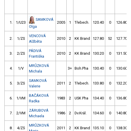
SAMKOVÁ
1.
1/U23
2005
1
Třebech.
120.40
0
126.80
Olga
VENCOVÁ
2.
1/ZS
2010
2
KK Brand
127.80
52
127.70
Alžběta
PÁDIVÁ
3.
2/ZS
2010
2
KK Brand
130.20
0
131.50
Františka
MRŮZKOVÁ
4.
1/V
3+
Boh.Pha
130.40
0
130.60
Michala
SAMKOVÁ
5.
3/ZS
2011
2
Třebech.
133.80
0
132.20
Valerie
BAČÁKOVÁ
6.
1/VM
1983
2
USK Pha
134.40
0
136.80
Radka
ZÁRUBOVÁ
7.
2/VM
1986
2
Dv.Král.
134.60
0
140.80
Michaela
MRŮZKOVÁ
8.
4/ZS
2011
2
KK Brand
135.10
0
138.30
Marie