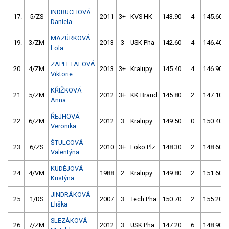
INDRUCHOVÁ
17.
5/ZS
2011
3+
KVS HK
143.90
4
145.60
Daniela
MAZÚRKOVÁ
19.
3/ZM
2013
3
USK Pha
142.60
4
146.40
Lola
ZAPLETALOVÁ
20.
4/ZM
2013
3+
Kralupy
145.40
4
146.90
Viktorie
KŘIŽKOVÁ
21.
5/ZM
2012
3+
KK Brand
145.80
2
147.10
Anna
ŘEJHOVÁ
22.
6/ZM
2012
3
Kralupy
149.50
0
150.40
Veronika
ŠTULCOVÁ
23.
6/ZS
2010
3+
Loko Plz
148.30
2
148.60
Valentýna
KUDĚJOVÁ
24.
4/VM
1988
2
Kralupy
149.80
2
151.60
Kristýna
JINDRÁKOVÁ
25.
1/DS
2007
3
Tech.Pha
150.70
2
155.20
Eliška
SLEZÁKOVÁ
26.
7/ZM
2012
3
USK Pha
147.20
6
148.90