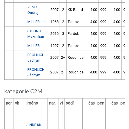
VENC
2007
2
KK Brand
4.00
999
4.00
99
Ondřej
MILLER Jan
1968
2
Turnov
4.00
999
4.00
99
STEHNO
2010
3
Pardub.
4.00
999
4.00
99
Maxmilián
MILLER Jan
1997
2
Turnov
4.00
999
4.00
99
FRÖHLICH
2007
2+
Roudnice
4.00
999
4.00
99
Jáchym
FRÖHLICH
2007
2+
Roudnice
4.00
999
4.00
99
Jáchym
kategorie C2M
por.
vk
jméno
nar.
vt
oddíl
čas
pen
čas
pen
JINDRÁK