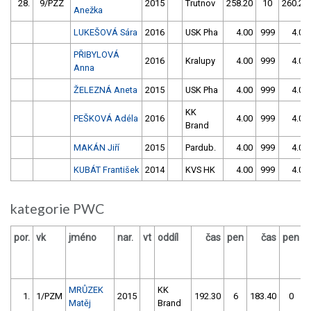
28.
9/PZZ
2015
Trutnov
258.20
10
260.20
Anežka
LUKEŠOVÁ Sára
2016
USK Pha
4.00
999
4.00
PŘIBYLOVÁ
2016
Kralupy
4.00
999
4.00
Anna
ŽELEZNÁ Aneta
2015
USK Pha
4.00
999
4.00
KK
PEŠKOVÁ Adéla
2016
4.00
999
4.00
Brand
MAKÁN Jiří
2015
Pardub.
4.00
999
4.00
KUBÁT František
2014
KVS HK
4.00
999
4.00
kategorie PWC
por.
vk
jméno
nar.
vt
oddíl
čas
pen
čas
pen
v
MRŮZEK
KK
1.
1/PZM
2015
192.30
6
183.40
0
Matěj
Brand