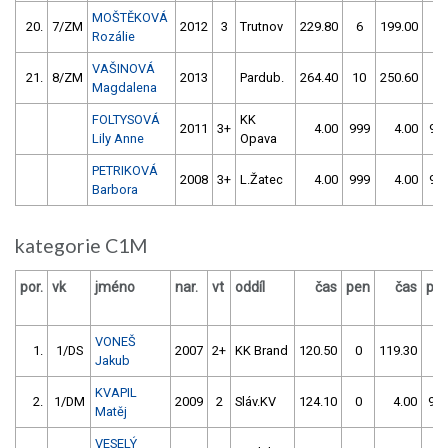
MOŠTĚKOVÁ
20.
7/ZM
2012
3
Trutnov
229.80
6
199.00
0
Rozálie
VAŠINOVÁ
21.
8/ZM
2013
Pardub.
264.40
10
250.60
2
Magdalena
FOLTYSOVÁ
KK
2011
3+
4.00
999
4.00
99
Lily Anne
Opava
PETRIKOVÁ
2008
3+
L.Žatec
4.00
999
4.00
99
Barbora
kategorie C1M
por.
vk
jméno
nar.
vt
oddíl
čas
pen
čas
pe
VONEŠ
1.
1/DS
2007
2+
KK Brand
120.50
0
119.30
0
Jakub
KVAPIL
2.
1/DM
2009
2
Sláv.KV
124.10
0
4.00
99
Matěj
VESELÝ