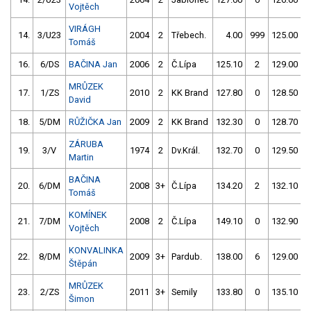
Vojtěch
VIRÁGH
14.
3/U23
2004
2
Třebech.
4.00
999
125.00
Tomáš
16.
6/DS
BAČINA Jan
2006
2
Č.Lípa
125.10
2
129.00
MRŮZEK
17.
1/ZS
2010
2
KK Brand
127.80
0
128.50
David
18.
5/DM
RŮŽIČKA Jan
2009
2
KK Brand
132.30
0
128.70
ZÁRUBA
19.
3/V
1974
2
Dv.Král.
132.70
0
129.50
Martin
BAČINA
20.
6/DM
2008
3+
Č.Lípa
134.20
2
132.10
Tomáš
KOMÍNEK
21.
7/DM
2008
2
Č.Lípa
149.10
0
132.90
Vojtěch
KONVALINKA
22.
8/DM
2009
3+
Pardub.
138.00
6
129.00
Štěpán
MRŮZEK
23.
2/ZS
2011
3+
Semily
133.80
0
135.10
Šimon