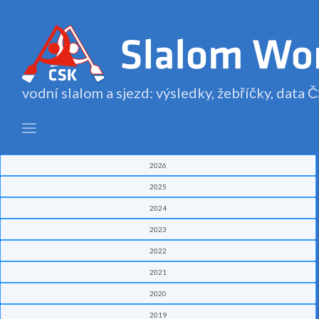
vodní slalom a sjezd: výsledky, žebříčky, data
2026
2025
2024
2023
2022
2021
2020
2019