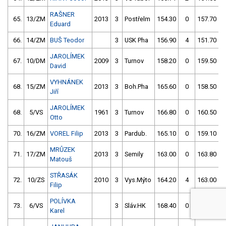
RAŠNER
65.
13/ZM
2013
3
Postřelm
154.30
0
157.70
Eduard
66.
14/ZM
BUŠ Teodor
3
USK Pha
156.90
4
151.70
JAROLÍMEK
67.
10/DM
2009
3
Turnov
158.20
0
159.50
David
VYHNÁNEK
68.
15/ZM
2013
3
Boh.Pha
165.60
0
158.50
Jiří
JAROLÍMEK
68.
5/VS
1961
3
Turnov
166.80
0
160.50
Otto
70.
16/ZM
VOREL Filip
2013
3
Pardub.
165.10
0
159.10
MRŮZEK
71.
17/ZM
2013
3
Semily
163.00
0
163.80
Matouš
STŘASÁK
72.
10/ZS
2010
3
Vys.Mýto
164.20
4
163.00
Filip
POLÍVKA
73.
6/VS
3
Sláv.HK
168.40
0
171.40
Karel