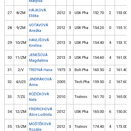
Matylda
HÁJKOVÁ
27.
8/ZM
2012
3
USK Pha
152.70
2
153.00
Eliška
VOTAVOVÁ
28.
9/ZM
2012
3
USK Pha
154.20
0
155.10
Anežka
HAVLIŠOVÁ
29.
10/ZM
2013
3
USK Pha
154.40
4
153.10
Kristína
JENEŠOVÁ
30.
11/ZM
2013
3
USK Pha
154.60
4
161.00
Magdaléna
31.
2/V
TREFNÁ Hana
1975
3
Boh.Pha
163.50
2
161.40
JINDRÁKOVÁ
32.
4/U23
2005
Tech.Pha
159.50
2
167.60
Anna
RŮŽIČKOVÁ
33.
7/ZS
2010
Trutnov
161.70
2
165.00
Nela
FRIDRICHOVÁ
34.
12/ZM
2012
USK Pha
165.00
6
150.30
Alice Ludmila
MOŠTĚKOVÁ
35.
13/ZM
2012
3
Trutnov
174.40
4
173.00
Rozálie