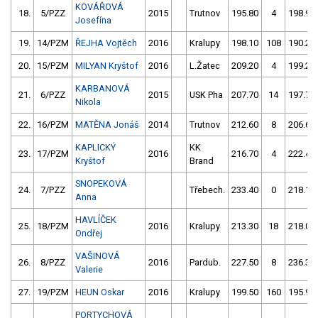
KOVÁŘOVÁ
18.
5/PZZ
2015
Trutnov
195.80
4
198.90
Josefína
19.
14/PZM
ŘEJHA Vojtěch
2016
Kralupy
198.10
108
190.20
20.
15/PZM
MILYAN Kryštof
2016
L.Žatec
209.20
4
199.20
KARBANOVÁ
21.
6/PZZ
2015
USK Pha
207.70
14
197.70
Nikola
22.
16/PZM
MATĚNA Jonáš
2014
Trutnov
212.60
8
206.60
KAPLICKÝ
KK
23.
17/PZM
2016
216.70
4
222.40
Kryštof
Brand
SNOPEKOVÁ
24.
7/PZZ
Třebech.
233.40
0
218.10
Anna
HAVLÍČEK
25.
18/PZM
2016
Kralupy
213.30
18
218.00
Ondřej
VAŠINOVÁ
26.
8/PZZ
2016
Pardub.
227.50
8
236.30
Valerie
27.
19/PZM
HEUN Oskar
2016
Kralupy
199.50
160
195.90
PORTYCHOVÁ