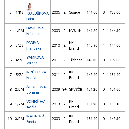
3.
1/DS
2006
2
Sušice
141.60
8
138.00
4
GALUŠKOVÁ
Bára
DAVIDOVÁ
4.
1/DM
2009
2
KVS HK
141.20
2
144.30
2
Michaela
PÁDIVÁ
KK
5.
3/ZS
2010
2
145.90
4
144.60
0
Františka
Brand
SAMKOVÁ
6.
4/ZS
2011
2
Třebech.
146.30
0
152.80
2
Valerie
MRŮZKOVÁ
KK
7.
5/ZS
2011
2
148.40
2
151.40
0
Marie
Brand
ŠTINDLOVÁ
8.
2/DM
2009
3+
SKVSČB
151.20
0
151.60
0
Johana
VONEŠOVÁ
KK
9.
1/ZM
2013
2
151.30
0
155.10
4
Adéla
Brand
MALINSKÁ
KK
10.
3/DM
2009
2
151.40
0
148.30
52
Aneta
Brand