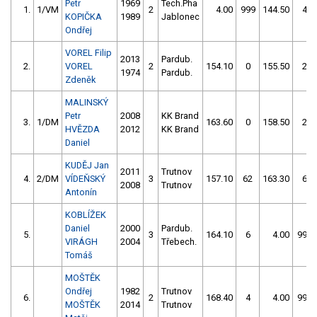
Petr
1969
Tech.Pha
1.
1/VM
2
4.00
999
144.50
4
KOPIČKA
1989
Jablonec
Ondřej
VOREL Filip
2013
Pardub.
2.
VOREL
2
154.10
0
155.50
2
1974
Pardub.
Zdeněk
MALINSKÝ
Petr
2008
KK Brand
3.
1/DM
163.60
0
158.50
2
HVĚZDA
2012
KK Brand
Daniel
KUDĚJ Jan
2011
Trutnov
4.
2/DM
VÍDEŇSKÝ
3
157.10
62
163.30
6
2008
Trutnov
Antonín
KOBLÍŽEK
Daniel
2000
Pardub.
5.
3
164.10
6
4.00
999
VIRÁGH
2004
Třebech.
Tomáš
MOŠTĚK
Ondřej
1982
Trutnov
6.
2
168.40
4
4.00
999
MOŠTĚK
2014
Trutnov