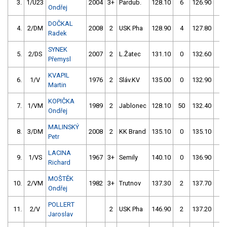
3.
1/U23
2004
3+
Pardub.
128.10
6
126.90
0
Ondřej
DOČKAL
4.
2/DM
2008
2
USK Pha
128.90
4
127.80
0
Radek
SYNEK
5.
2/DS
2007
2
L.Žatec
131.10
0
132.60
2
Přemysl
KVAPIL
6.
1/V
1976
2
Sláv.KV
135.00
0
132.90
0
Martin
KOPIČKA
7.
1/VM
1989
2
Jablonec
128.10
50
132.40
2
Ondřej
MALINSKÝ
8.
3/DM
2008
2
KK Brand
135.10
0
135.10
2
Petr
LACINA
9.
1/VS
1967
3+
Semily
140.10
0
136.90
0
Richard
MOŠTĚK
10.
2/VM
1982
3+
Trutnov
137.30
2
137.70
0
Ondřej
POLLERT
11.
2/V
2
USK Pha
146.90
2
137.20
2
Jaroslav