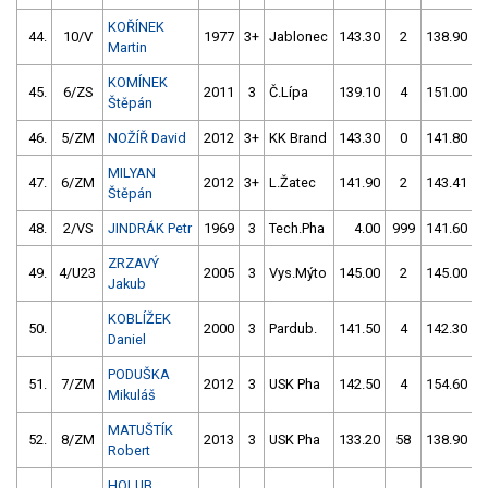
KOŘÍNEK
44.
10/V
1977
3+
Jablonec
143.30
2
138.90
Martin
KOMÍNEK
45.
6/ZS
2011
3
Č.Lípa
139.10
4
151.00
Štěpán
46.
5/ZM
NOŽÍŘ David
2012
3+
KK Brand
143.30
0
141.80
MILYAN
47.
6/ZM
2012
3+
L.Žatec
141.90
2
143.41
Štěpán
48.
2/VS
JINDRÁK Petr
1969
3
Tech.Pha
4.00
999
141.60
ZRZAVÝ
49.
4/U23
2005
3
Vys.Mýto
145.00
2
145.00
Jakub
KOBLÍŽEK
50.
2000
3
Pardub.
141.50
4
142.30
Daniel
PODUŠKA
51.
7/ZM
2012
3
USK Pha
142.50
4
154.60
Mikuláš
MATUŠTÍK
52.
8/ZM
2013
3
USK Pha
133.20
58
138.90
Robert
HOLUB