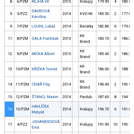
8.
6/PZM
ŘEJHA Vít
2015
Kralupy
179.90
4
180.50
DAVIDOVÁ
9.
3/PZZ
2014
KVS HK
185.50
2
177.80
Karolína
9.
7/PZM
LOUDIL Lukáš
2014
Benátky
182.80
6
179.80
KK
11.
8/PZM
GALA František
2015
185.10
0
186.20
Brand
KK
12.
9/PZM
MICKA Albert
2015
185.40
2
186.30
Brand
KK
13.
10/PZM
KŘIŽKA Tomáš
2015
186.06
2
188.10
Brand
KK
14.
11/PZM
CÍSAŘ Filip
2014
196.40
2
193.50
Brand
15.
12/PZM
ŠTANCL Maxim
2014
Pardub.
187.60
8
194.10
HAVLÍČEK
16.
13/PZM
2014
Kralupy
196.70
6
191.60
Matyáš
JOHANIDESOVÁ
17.
4/PZZ
2014
Kralupy
191.90
10
193.10
Ema