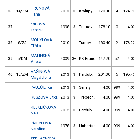
HRONOVÁ
36.
14/ZM
2013
3
Kralupy
170.30
4
174.70
Hana
MÍLOVÁ
37.
1998
3
Trutnov
178.10
0
4.00
Terezie
MOHYLOVÁ
38.
8/ZS
2010
Turnov
180.40
2
176.30
Eliška
MALINSKÁ
39.
5/DM
2009
3+
KK Brand
147.70
52
4.00
Aneta
VAŠINOVÁ
40.
15/ZM
2013
3
Pardub.
201.30
6
195.40
Magdalena
PAULŮ Erika
2013
3
Semily
4.00
999
4.00
RUSZOVÁ Jitka
2013
3
Třebech.
4.00
999
4.00
KEJKLÍČKOVÁ
2012
3
Pardub.
4.00
999
4.00
Nela
PŘIBYLOVÁ
1978
3
Hubertus
4.00
999
4.00
Karolína
SEDLÁČKOVÁ