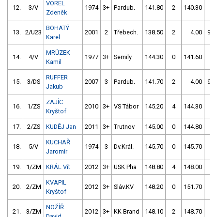
VOREL
12.
3/V
1974
3+
Pardub.
141.80
2
140.30
0
Zdeněk
BOHATÝ
13.
2/U23
2001
2
Třebech.
138.50
2
4.00
99
Karel
MRŮZEK
14.
4/V
1977
3+
Semily
144.30
0
141.60
0
Kamil
RUFFER
15.
3/DS
2007
3
Pardub.
141.70
2
4.00
99
Jakub
ZAJÍC
16.
1/ZS
2010
3+
VS Tábor
145.20
4
144.30
0
Kryštof
17.
2/ZS
KUDĚJ Jan
2011
3+
Trutnov
145.00
0
144.80
6
KUCHAŘ
18.
5/V
1974
3
Dv.Král.
145.70
0
145.70
0
Jaromír
19.
1/ZM
KRÁL Vít
2012
3+
USK Pha
148.80
4
148.00
0
KVAPIL
20.
2/ZM
2012
3+
Sláv.KV
148.20
0
151.70
0
Kryštof
NOŽÍŘ
21.
3/ZM
2012
3+
KK Brand
148.10
2
148.70
0
David