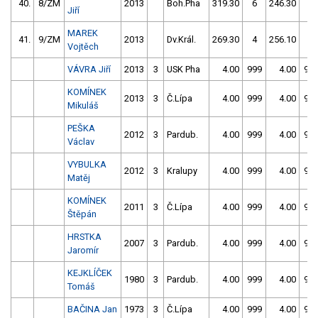
40.
8/ZM
2013
Boh.Pha
319.30
6
246.30
2
Jiří
MAREK
41.
9/ZM
2013
Dv.Král.
269.30
4
256.10
2
Vojtěch
VÁVRA Jiří
2013
3
USK Pha
4.00
999
4.00
99
KOMÍNEK
2013
3
Č.Lípa
4.00
999
4.00
99
Mikuláš
PEŠKA
2012
3
Pardub.
4.00
999
4.00
99
Václav
VYBULKA
2012
3
Kralupy
4.00
999
4.00
99
Matěj
KOMÍNEK
2011
3
Č.Lípa
4.00
999
4.00
99
Štěpán
HRSTKA
2007
3
Pardub.
4.00
999
4.00
99
Jaromír
KEJKLÍČEK
1980
3
Pardub.
4.00
999
4.00
99
Tomáš
BAČINA Jan
1973
3
Č.Lípa
4.00
999
4.00
99