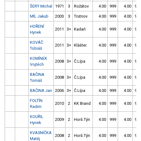
ŠERÝ Michal
1971
3
Rožátov
4.00
999
4.00
99
MÍL Jakub
2003
3
Trutnov
4.00
999
4.00
99
HOŘENÍ
2011
3+
Kadaň
4.00
999
4.00
99
Hynek
KOVÁČ
2011
3+
Klášter.
4.00
999
4.00
99
Tobiáš
KOMÍNEK
2008
3+
Č.Lípa
4.00
999
4.00
99
Vojtěch
BAČINA
2008
3+
Č.Lípa
4.00
999
4.00
99
Tomáš
BAČINA Jan
2006
3+
Č.Lípa
4.00
999
4.00
99
FOLTÍN
2010
2
KK Brand
4.00
999
4.00
99
Radim
KOUŘIL
2009
2
Horš.Týn
4.00
999
4.00
99
Hynek
KVASNIČKA
2008
2
Horš.Týn
4.00
999
4.00
99
Matěj