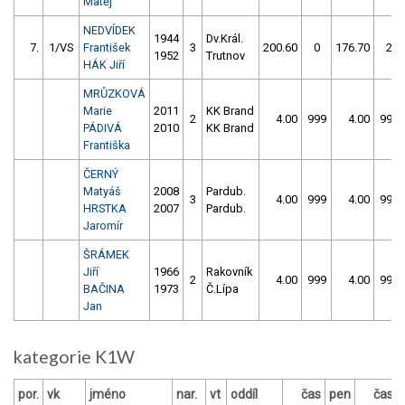
Matěj
NEDVÍDEK
1944
Dv.Král.
7.
1/VS
František
3
200.60
0
176.70
2
1952
Trutnov
HÁK Jiří
MRŮZKOVÁ
Marie
2011
KK Brand
2
4.00
999
4.00
999
PÁDIVÁ
2010
KK Brand
Františka
ČERNÝ
Matyáš
2008
Pardub.
3
4.00
999
4.00
999
HRSTKA
2007
Pardub.
Jaromír
ŠRÁMEK
Jiří
1966
Rakovník
2
4.00
999
4.00
999
BAČINA
1973
Č.Lípa
Jan
kategorie K1W
por.
vk
jméno
nar.
vt
oddíl
čas
pen
čas