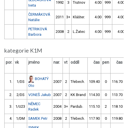
1992
3
Trutnov
4.00
999
4.00
Iveta
ČERMÁKOVÁ
2011
3+
Klášter.
4.00
999
4.00
Natálie
PETRIKOVÁ
2008
2
L.Žatec
4.00
999
4.00
Barbora
kategorie K1M
por.
vk
jméno
nar.
vt
oddíl
čas
pen
čas
p
BOHATÝ
1.
1/DS
2007
2
Třebech.
109.40
0
116.70
Oto
2.
2/DS
VONEŠ Jakub
2007
2
KK Brand
114.30
0
113.70
NĚMEC
3.
1/U23
2004
3+
Pardub.
115.10
2
118.10
Radek
4.
1/DM
SAMEK Petr
2008
2
Třebech.
117.90
0
119.80
SYNEK