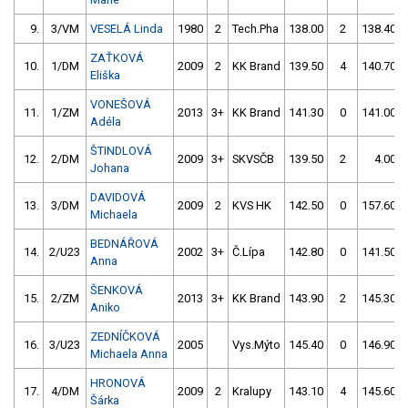
9.
3/VM
VESELÁ Linda
1980
2
Tech.Pha
138.00
2
138.40
ZAŤKOVÁ
10.
1/DM
2009
2
KK Brand
139.50
4
140.70
Eliška
VONEŠOVÁ
11.
1/ZM
2013
3+
KK Brand
141.30
0
141.00
Adéla
ŠTINDLOVÁ
12.
2/DM
2009
3+
SKVSČB
139.50
2
4.00
Johana
DAVIDOVÁ
13.
3/DM
2009
2
KVS HK
142.50
0
157.60
Michaela
BEDNÁŘOVÁ
14.
2/U23
2002
3+
Č.Lípa
142.80
0
141.50
Anna
ŠENKOVÁ
15.
2/ZM
2013
3+
KK Brand
143.90
2
145.30
Aniko
ZEDNÍČKOVÁ
16.
3/U23
2005
Vys.Mýto
145.40
0
146.90
Michaela Anna
HRONOVÁ
17.
4/DM
2009
2
Kralupy
143.10
4
145.60
Šárka