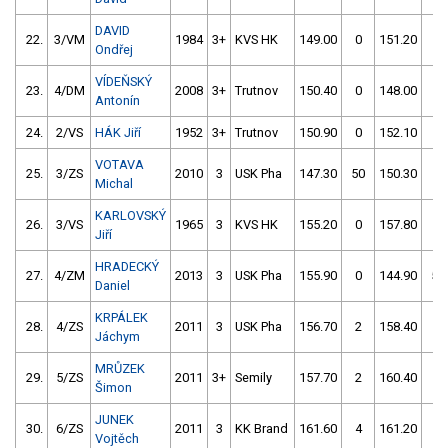
DAVID
22.
3/VM
1984
3+
KVS HK
149.00
0
151.20
0
Ondřej
VÍDEŇSKÝ
23.
4/DM
2008
3+
Trutnov
150.40
0
148.00
2
Antonín
24.
2/VS
HÁK Jiří
1952
3+
Trutnov
150.90
0
152.10
0
VOTAVA
25.
3/ZS
2010
3
USK Pha
147.30
50
150.30
2
Michal
KARLOVSKÝ
26.
3/VS
1965
3
KVS HK
155.20
0
157.80
2
Jiří
HRADECKÝ
27.
4/ZM
2013
3
USK Pha
155.90
0
144.90
52
Daniel
KRPÁLEK
28.
4/ZS
2011
3
USK Pha
156.70
2
158.40
2
Jáchym
MRŮZEK
29.
5/ZS
2011
3+
Semily
157.70
2
160.40
2
Šimon
JUNEK
30.
6/ZS
2011
3
KK Brand
161.60
4
161.20
0
Vojtěch