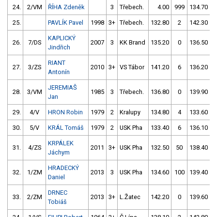
24.
2/VM
ŘÍHA Zdeněk
3
Třebech.
4.00
999
134.70
25.
PAVLÍK Pavel
1998
3+
Třebech.
132.80
2
142.30
KAPLICKÝ
26.
7/DS
2007
3
KK Brand
135.20
0
136.50
Jindřich
RIANT
27.
3/ZS
2010
3+
VS Tábor
141.20
6
136.20
Antonín
JEREMIAŠ
28.
3/VM
1985
3
Třebech.
136.80
0
139.90
Jan
29.
4/V
HRON Robin
1979
2
Kralupy
134.80
4
133.60
30.
5/V
KRÁL Tomáš
1979
2
USK Pha
133.40
6
136.10
KRPÁLEK
31.
4/ZS
2011
3+
USK Pha
132.50
50
138.40
Jáchym
HRADECKÝ
32.
1/ZM
2013
3
USK Pha
134.60
100
139.40
Daniel
DRNEC
33.
2/ZM
2013
3+
L.Žatec
142.20
0
139.60
Tobiáš