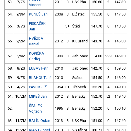
53.
7/ZS
2011
3
USK Pha
150.60
2
147.30
Vincent
54.
9/DM
KUNEŠ Jan
2008
3
L.Žatec
155.50
0
147.50
PISKÁČEK
55.
3/VS
3+
Štětí
147.70
0
148.50
Jan
HVĚZDA
55.
9/ZM
2012
3
KK Brand
143.70
4
146.80
Daniel
KOPIČKA
57.
5/VM
1989
3
Jablonec
4.00
999
146.30
Ondřej
58.
8/ZS
LUBAS Petr
2010
Jablonec
142.70
6
159.50
59.
9/ZS
BLAHOUT Jiří
2010
Sušice
154.50
8
146.90
60.
4/VS
PAVLÍK Jiří
1964
3+
Třebech.
155.20
4
149.10
61.
10/ZM
MIKEŠ Jan
2012
3
Benátky
152.70
52
149.40
ŠPALEK
62.
1996
3
Benátky
152.20
0
150.10
Vojtěch
63.
11/ZM
BALÍN Oskar
2013
3
USK Pha
151.00
0
147.40
64.
12/ZM
RIANT Josef
2013
3
VS Tábor
160.71
2
151.60