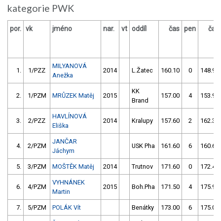
kategorie PWK
por.
vk
jméno
nar.
vt
oddíl
čas
pen
čas
MILYANOVÁ
1.
1/PZZ
2014
L.Žatec
160.10
0
148.90
Anežka
KK
2.
1/PZM
MRŮZEK Matěj
2015
157.00
4
153.90
Brand
HAVLÍNOVÁ
3.
2/PZZ
2014
Kralupy
157.60
2
162.30
Eliška
JANČAR
4.
2/PZM
USK Pha
161.60
6
160.60
Jáchym
5.
3/PZM
MOŠTĚK Matěj
2014
Trutnov
171.60
0
172.40
VYHNÁNEK
6.
4/PZM
2015
Boh.Pha
171.50
4
175.90
Martin
7.
5/PZM
POLÁK Vít
Benátky
173.00
6
175.00