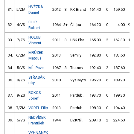
HVĚZDA
31.
5/ZM
2012
3
KK Brand
161.40
0
159.50
2
Daniel
FILIPI
32.
4/VS
1964
3+
Č.Lípa
164.20
0
4.00
99
Robert
HOLUB
33.
7/ZS
2011
3
USK Pha
165.00
2
162.30
10
Vincent
MRŮZEK
34.
6/ZM
2013
Semily
192.80
0
183.60
4
Matouš
34.
5/VS
MÍL Pavel
1967
3
Trutnov
192.40
2
187.60
0
STŘASÁK
36.
8/ZS
2010
Vys.Mýto
196.20
6
189.20
2
Filip
ROKOS
37.
9/ZS
2011
Pardub.
193.70
0
199.30
0
Josef
38.
7/ZM
VOREL Filip
2013
Pardub.
198.30
0
194.40
2
NEDVÍDEK
39.
6/VS
1944
Dv.Král.
209.10
2
224.50
0
František
VYHNÁNEK