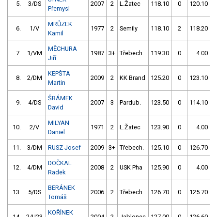
5.
3/DS
2007
2
L.Žatec
118.10
0
120.10
Přemysl
MRŮZEK
6.
1/V
1977
2
Semily
118.10
2
118.20
Kamil
MĚCHURA
7.
1/VM
1987
3+
Třebech.
119.30
0
4.00
9
Jiří
KEPŠTA
8.
2/DM
2009
2
KK Brand
125.20
0
123.10
Martin
ŠRÁMEK
9.
4/DS
2007
3
Pardub.
123.50
0
114.10
David
MILYAN
10.
2/V
1971
2
L.Žatec
123.90
0
4.00
9
Daniel
11.
3/DM
RUSZ Josef
2009
3+
Třebech.
125.10
0
126.70
DOČKAL
12.
4/DM
2008
2
USK Pha
125.90
0
4.00
9
Radek
BERÁNEK
13.
5/DS
2006
2
Třebech.
126.70
0
125.70
Tomáš
KOŘÍNEK
14.
2/U23
2004
2
Jablonec
127.00
0
126.60