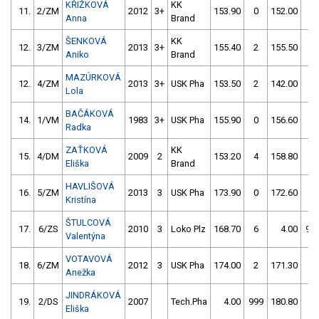
KŘIŽKOVÁ
KK
11.
2/ZM
2012
3+
153.90
0
152.00
0
Anna
Brand
ŠENKOVÁ
KK
12.
3/ZM
2013
3+
155.40
2
155.50
0
Aniko
Brand
MAZÚRKOVÁ
12.
4/ZM
2013
3+
USK Pha
153.50
2
142.00
52
Lola
BAČÁKOVÁ
14.
1/VM
1983
3+
USK Pha
155.90
0
156.60
0
Radka
ZAŤKOVÁ
KK
15.
4/DM
2009
2
153.20
4
158.80
2
Eliška
Brand
HAVLIŠOVÁ
16.
5/ZM
2013
3
USK Pha
173.90
0
172.60
2
Kristína
ŠTULCOVÁ
17.
6/ZS
2010
3
Loko Plz
168.70
6
4.00
99
Valentýna
VOTAVOVÁ
18.
6/ZM
2012
3
USK Pha
174.00
2
171.30
4
Anežka
JINDRÁKOVÁ
19.
2/DS
2007
Tech.Pha
4.00
999
180.80
2
Eliška