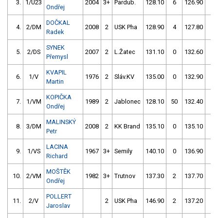
3.
1/U23
2004
3+
Pardub.
128.10
6
126.90
0
Ondřej
DOČKAL
4.
2/DM
2008
2
USK Pha
128.90
4
127.80
0
Radek
SYNEK
5.
2/DS
2007
2
L.Žatec
131.10
0
132.60
2
Přemysl
KVAPIL
6.
1/V
1976
2
Sláv.KV
135.00
0
132.90
0
Martin
KOPIČKA
7.
1/VM
1989
2
Jablonec
128.10
50
132.40
2
Ondřej
MALINSKÝ
8.
3/DM
2008
2
KK Brand
135.10
0
135.10
2
Petr
LACINA
9.
1/VS
1967
3+
Semily
140.10
0
136.90
0
Richard
MOŠTĚK
10.
2/VM
1982
3+
Trutnov
137.30
2
137.70
0
Ondřej
POLLERT
11.
2/V
2
USK Pha
146.90
2
137.20
2
Jaroslav