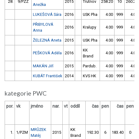
28.
9/PZZ
2015
Trutnov
258.20
10
260.20
Anežka
LUKEŠOVÁ Sára
2016
USK Pha
4.00
999
4.00
PŘIBYLOVÁ
2016
Kralupy
4.00
999
4.00
Anna
ŽELEZNÁ Aneta
2015
USK Pha
4.00
999
4.00
KK
PEŠKOVÁ Adéla
2016
4.00
999
4.00
Brand
MAKÁN Jiří
2015
Pardub.
4.00
999
4.00
KUBÁT František
2014
KVS HK
4.00
999
4.00
kategorie PWC
por.
vk
jméno
nar.
vt
oddíl
čas
pen
čas
pen
v
MRŮZEK
KK
1.
1/PZM
2015
192.30
6
183.40
0
Matěj
Brand