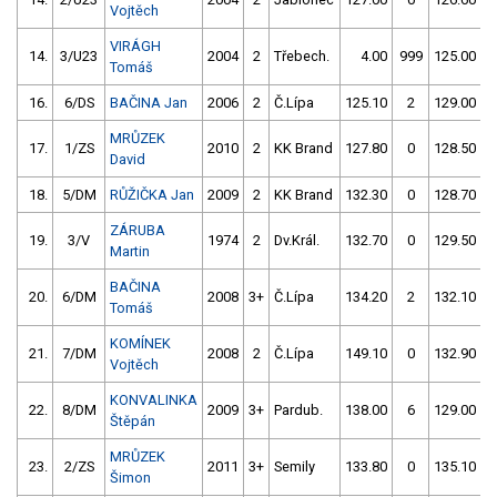
Vojtěch
VIRÁGH
14.
3/U23
2004
2
Třebech.
4.00
999
125.00
Tomáš
16.
6/DS
BAČINA Jan
2006
2
Č.Lípa
125.10
2
129.00
MRŮZEK
17.
1/ZS
2010
2
KK Brand
127.80
0
128.50
David
18.
5/DM
RŮŽIČKA Jan
2009
2
KK Brand
132.30
0
128.70
ZÁRUBA
19.
3/V
1974
2
Dv.Král.
132.70
0
129.50
Martin
BAČINA
20.
6/DM
2008
3+
Č.Lípa
134.20
2
132.10
Tomáš
KOMÍNEK
21.
7/DM
2008
2
Č.Lípa
149.10
0
132.90
Vojtěch
KONVALINKA
22.
8/DM
2009
3+
Pardub.
138.00
6
129.00
Štěpán
MRŮZEK
23.
2/ZS
2011
3+
Semily
133.80
0
135.10
Šimon