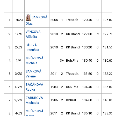
SAMKOVÁ
1.
1/U23
2005
1
Třebech.
120.40
0
126.80
Olga
VENCOVÁ
2.
1/ZS
2010
2
KK Brand
127.80
52
127.70
Alžběta
PÁDIVÁ
3.
2/ZS
2010
2
KK Brand
130.20
0
131.50
Františka
MRŮZKOVÁ
4.
1/V
3+
Boh.Pha
130.40
0
130.60
Michala
SAMKOVÁ
5.
3/ZS
2011
2
Třebech.
133.80
0
132.20
Valerie
BAČÁKOVÁ
6.
1/VM
1983
2
USK Pha
134.40
0
136.80
Radka
ZÁRUBOVÁ
7.
2/VM
1986
2
Dv.Král.
134.60
0
140.80
Michaela
MRŮZKOVÁ
8.
4/ZS
2011
2
KK Brand
135.10
0
138.30
Marie