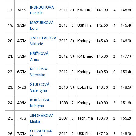
INDRUCHOVÁ
17.
5/ZS
2011
3+
KVS HK
143.90
4
145.60
Daniela
MAZÚRKOVÁ
19.
3/ZM
2013
3
USK Pha
142.60
4
146.40
Lola
ZAPLETALOVÁ
20.
4/ZM
2013
3+
Kralupy
145.40
4
146.90
Viktorie
KŘIŽKOVÁ
21.
5/ZM
2012
3+
KK Brand
145.80
2
147.10
Anna
ŘEJHOVÁ
22.
6/ZM
2012
3
Kralupy
149.50
0
150.40
Veronika
ŠTULCOVÁ
23.
6/ZS
2010
3+
Loko Plz
148.30
2
148.60
Valentýna
KUDĚJOVÁ
24.
4/VM
1988
2
Kralupy
149.80
2
151.60
Kristýna
JINDRÁKOVÁ
25.
1/DS
2007
3
Tech.Pha
150.70
2
155.20
Eliška
SLEZÁKOVÁ
26.
7/ZM
2012
3
USK Pha
147.20
6
148.90