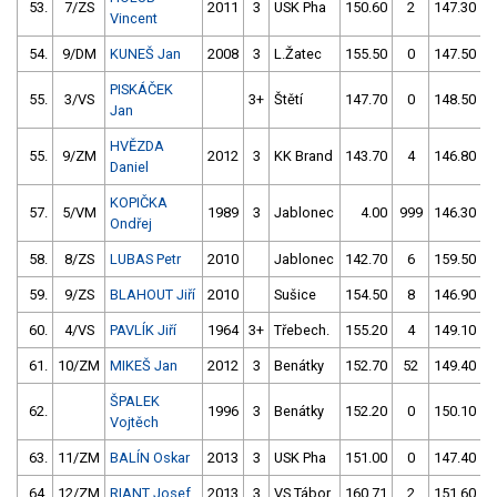
53.
7/ZS
2011
3
USK Pha
150.60
2
147.30
Vincent
54.
9/DM
KUNEŠ Jan
2008
3
L.Žatec
155.50
0
147.50
PISKÁČEK
55.
3/VS
3+
Štětí
147.70
0
148.50
Jan
HVĚZDA
55.
9/ZM
2012
3
KK Brand
143.70
4
146.80
Daniel
KOPIČKA
57.
5/VM
1989
3
Jablonec
4.00
999
146.30
Ondřej
58.
8/ZS
LUBAS Petr
2010
Jablonec
142.70
6
159.50
59.
9/ZS
BLAHOUT Jiří
2010
Sušice
154.50
8
146.90
60.
4/VS
PAVLÍK Jiří
1964
3+
Třebech.
155.20
4
149.10
61.
10/ZM
MIKEŠ Jan
2012
3
Benátky
152.70
52
149.40
ŠPALEK
62.
1996
3
Benátky
152.20
0
150.10
Vojtěch
63.
11/ZM
BALÍN Oskar
2013
3
USK Pha
151.00
0
147.40
64.
12/ZM
RIANT Josef
2013
3
VS Tábor
160.71
2
151.60