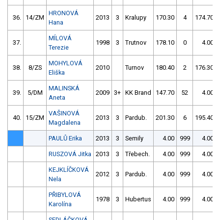
HRONOVÁ
36.
14/ZM
2013
3
Kralupy
170.30
4
174.70
Hana
MÍLOVÁ
37.
1998
3
Trutnov
178.10
0
4.00
Terezie
MOHYLOVÁ
38.
8/ZS
2010
Turnov
180.40
2
176.30
Eliška
MALINSKÁ
39.
5/DM
2009
3+
KK Brand
147.70
52
4.00
Aneta
VAŠINOVÁ
40.
15/ZM
2013
3
Pardub.
201.30
6
195.40
Magdalena
PAULŮ Erika
2013
3
Semily
4.00
999
4.00
RUSZOVÁ Jitka
2013
3
Třebech.
4.00
999
4.00
KEJKLÍČKOVÁ
2012
3
Pardub.
4.00
999
4.00
Nela
PŘIBYLOVÁ
1978
3
Hubertus
4.00
999
4.00
Karolína
SEDLÁČKOVÁ