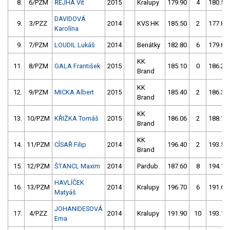
8.
6/PZM
ŘEJHA Vít
2015
Kralupy
179.90
4
180.50
DAVIDOVÁ
9.
3/PZZ
2014
KVS HK
185.50
2
177.80
Karolína
9.
7/PZM
LOUDIL Lukáš
2014
Benátky
182.80
6
179.80
KK
11.
8/PZM
GALA František
2015
185.10
0
186.20
Brand
KK
12.
9/PZM
MICKA Albert
2015
185.40
2
186.30
Brand
KK
13.
10/PZM
KŘIŽKA Tomáš
2015
186.06
2
188.10
Brand
KK
14.
11/PZM
CÍSAŘ Filip
2014
196.40
2
193.50
Brand
15.
12/PZM
ŠTANCL Maxim
2014
Pardub.
187.60
8
194.10
HAVLÍČEK
16.
13/PZM
2014
Kralupy
196.70
6
191.60
Matyáš
JOHANIDESOVÁ
17.
4/PZZ
2014
Kralupy
191.90
10
193.10
Ema