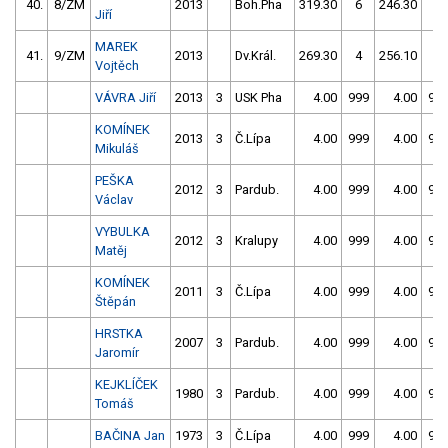
40.
8/ZM
2013
Boh.Pha
319.30
6
246.30
2
Jiří
MAREK
41.
9/ZM
2013
Dv.Král.
269.30
4
256.10
2
Vojtěch
VÁVRA Jiří
2013
3
USK Pha
4.00
999
4.00
99
KOMÍNEK
2013
3
Č.Lípa
4.00
999
4.00
99
Mikuláš
PEŠKA
2012
3
Pardub.
4.00
999
4.00
99
Václav
VYBULKA
2012
3
Kralupy
4.00
999
4.00
99
Matěj
KOMÍNEK
2011
3
Č.Lípa
4.00
999
4.00
99
Štěpán
HRSTKA
2007
3
Pardub.
4.00
999
4.00
99
Jaromír
KEJKLÍČEK
1980
3
Pardub.
4.00
999
4.00
99
Tomáš
BAČINA Jan
1973
3
Č.Lípa
4.00
999
4.00
99