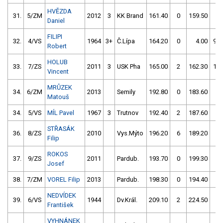
HVĚZDA
31.
5/ZM
2012
3
KK Brand
161.40
0
159.50
2
Daniel
FILIPI
32.
4/VS
1964
3+
Č.Lípa
164.20
0
4.00
99
Robert
HOLUB
33.
7/ZS
2011
3
USK Pha
165.00
2
162.30
10
Vincent
MRŮZEK
34.
6/ZM
2013
Semily
192.80
0
183.60
4
Matouš
34.
5/VS
MÍL Pavel
1967
3
Trutnov
192.40
2
187.60
0
STŘASÁK
36.
8/ZS
2010
Vys.Mýto
196.20
6
189.20
2
Filip
ROKOS
37.
9/ZS
2011
Pardub.
193.70
0
199.30
0
Josef
38.
7/ZM
VOREL Filip
2013
Pardub.
198.30
0
194.40
2
NEDVÍDEK
39.
6/VS
1944
Dv.Král.
209.10
2
224.50
0
František
VYHNÁNEK