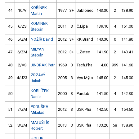
KOŘÍNEK
44.
10/V
1977
3+
Jablonec
143.30
2
138.90
Martin
KOMÍNEK
45.
6/ZS
2011
3
Č.Lípa
139.10
4
151.00
Štěpán
46.
5/ZM
NOŽÍŘ David
2012
3+
KK Brand
143.30
0
141.80
MILYAN
47.
6/ZM
2012
3+
L.Žatec
141.90
2
143.41
Štěpán
48.
2/VS
JINDRÁK Petr
1969
3
Tech.Pha
4.00
999
141.60
ZRZAVÝ
49.
4/U23
2005
3
Vys.Mýto
145.00
2
145.00
Jakub
KOBLÍŽEK
50.
2000
3
Pardub.
141.50
4
142.30
Daniel
PODUŠKA
51.
7/ZM
2012
3
USK Pha
142.50
4
154.60
Mikuláš
MATUŠTÍK
52.
8/ZM
2013
3
USK Pha
133.20
58
138.90
Robert
HOLUB