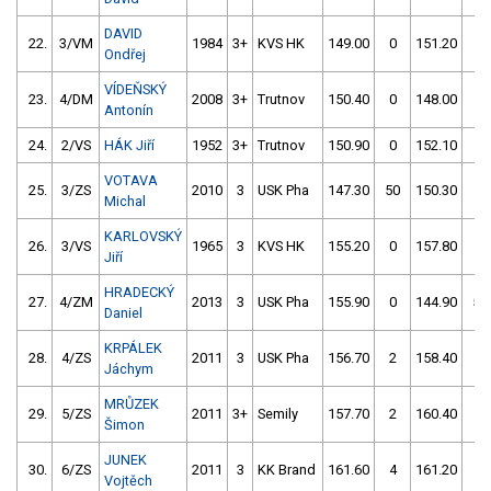
DAVID
22.
3/VM
1984
3+
KVS HK
149.00
0
151.20
0
Ondřej
VÍDEŇSKÝ
23.
4/DM
2008
3+
Trutnov
150.40
0
148.00
2
Antonín
24.
2/VS
HÁK Jiří
1952
3+
Trutnov
150.90
0
152.10
0
VOTAVA
25.
3/ZS
2010
3
USK Pha
147.30
50
150.30
2
Michal
KARLOVSKÝ
26.
3/VS
1965
3
KVS HK
155.20
0
157.80
2
Jiří
HRADECKÝ
27.
4/ZM
2013
3
USK Pha
155.90
0
144.90
52
Daniel
KRPÁLEK
28.
4/ZS
2011
3
USK Pha
156.70
2
158.40
2
Jáchym
MRŮZEK
29.
5/ZS
2011
3+
Semily
157.70
2
160.40
2
Šimon
JUNEK
30.
6/ZS
2011
3
KK Brand
161.60
4
161.20
0
Vojtěch