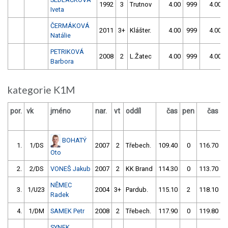
1992
3
Trutnov
4.00
999
4.00
Iveta
ČERMÁKOVÁ
2011
3+
Klášter.
4.00
999
4.00
Natálie
PETRIKOVÁ
2008
2
L.Žatec
4.00
999
4.00
Barbora
kategorie K1M
por.
vk
jméno
nar.
vt
oddíl
čas
pen
čas
p
BOHATÝ
1.
1/DS
2007
2
Třebech.
109.40
0
116.70
Oto
2.
2/DS
VONEŠ Jakub
2007
2
KK Brand
114.30
0
113.70
NĚMEC
3.
1/U23
2004
3+
Pardub.
115.10
2
118.10
Radek
4.
1/DM
SAMEK Petr
2008
2
Třebech.
117.90
0
119.80
SYNEK