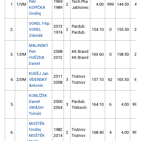
Petr
1969
Tech.Pha
1.
1/VM
2
4.00
999
144.50
4
KOPIČKA
1989
Jablonec
Ondřej
VOREL Filip
2013
Pardub.
2.
VOREL
2
154.10
0
155.50
2
1974
Pardub.
Zdeněk
MALINSKÝ
Petr
2008
KK Brand
3.
1/DM
163.60
0
158.50
2
HVĚZDA
2012
KK Brand
Daniel
KUDĚJ Jan
2011
Trutnov
4.
2/DM
VÍDEŇSKÝ
3
157.10
62
163.30
6
2008
Trutnov
Antonín
KOBLÍŽEK
Daniel
2000
Pardub.
5.
3
164.10
6
4.00
999
VIRÁGH
2004
Třebech.
Tomáš
MOŠTĚK
Ondřej
1982
Trutnov
6.
2
168.40
4
4.00
999
MOŠTĚK
2014
Trutnov