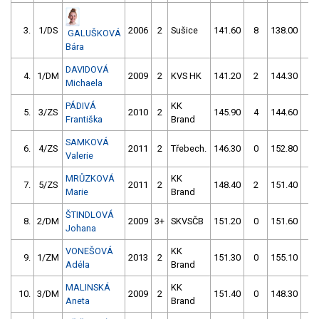
3.
1/DS
2006
2
Sušice
141.60
8
138.00
4
GALUŠKOVÁ
Bára
DAVIDOVÁ
4.
1/DM
2009
2
KVS HK
141.20
2
144.30
2
Michaela
PÁDIVÁ
KK
5.
3/ZS
2010
2
145.90
4
144.60
0
Františka
Brand
SAMKOVÁ
6.
4/ZS
2011
2
Třebech.
146.30
0
152.80
2
Valerie
MRŮZKOVÁ
KK
7.
5/ZS
2011
2
148.40
2
151.40
0
Marie
Brand
ŠTINDLOVÁ
8.
2/DM
2009
3+
SKVSČB
151.20
0
151.60
0
Johana
VONEŠOVÁ
KK
9.
1/ZM
2013
2
151.30
0
155.10
4
Adéla
Brand
MALINSKÁ
KK
10.
3/DM
2009
2
151.40
0
148.30
52
Aneta
Brand