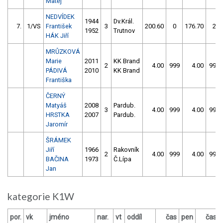
Matěj
NEDVÍDEK
1944
Dv.Král.
7.
1/VS
František
3
200.60
0
176.70
2
1952
Trutnov
HÁK Jiří
MRŮZKOVÁ
Marie
2011
KK Brand
2
4.00
999
4.00
999
PÁDIVÁ
2010
KK Brand
Františka
ČERNÝ
Matyáš
2008
Pardub.
3
4.00
999
4.00
999
HRSTKA
2007
Pardub.
Jaromír
ŠRÁMEK
Jiří
1966
Rakovník
2
4.00
999
4.00
999
BAČINA
1973
Č.Lípa
Jan
kategorie K1W
por.
vk
jméno
nar.
vt
oddíl
čas
pen
čas