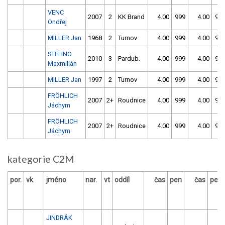
VENC
2007
2
KK Brand
4.00
999
4.00
99
Ondřej
MILLER Jan
1968
2
Turnov
4.00
999
4.00
99
STEHNO
2010
3
Pardub.
4.00
999
4.00
99
Maxmilián
MILLER Jan
1997
2
Turnov
4.00
999
4.00
99
FRÖHLICH
2007
2+
Roudnice
4.00
999
4.00
99
Jáchym
FRÖHLICH
2007
2+
Roudnice
4.00
999
4.00
99
Jáchym
kategorie C2M
por.
vk
jméno
nar.
vt
oddíl
čas
pen
čas
pen
JINDRÁK