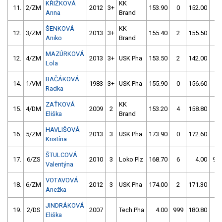
KŘIŽKOVÁ
KK
11.
2/ZM
2012
3+
153.90
0
152.00
0
Anna
Brand
ŠENKOVÁ
KK
12.
3/ZM
2013
3+
155.40
2
155.50
0
Aniko
Brand
MAZÚRKOVÁ
12.
4/ZM
2013
3+
USK Pha
153.50
2
142.00
52
Lola
BAČÁKOVÁ
14.
1/VM
1983
3+
USK Pha
155.90
0
156.60
0
Radka
ZAŤKOVÁ
KK
15.
4/DM
2009
2
153.20
4
158.80
2
Eliška
Brand
HAVLIŠOVÁ
16.
5/ZM
2013
3
USK Pha
173.90
0
172.60
2
Kristína
ŠTULCOVÁ
17.
6/ZS
2010
3
Loko Plz
168.70
6
4.00
99
Valentýna
VOTAVOVÁ
18.
6/ZM
2012
3
USK Pha
174.00
2
171.30
4
Anežka
JINDRÁKOVÁ
19.
2/DS
2007
Tech.Pha
4.00
999
180.80
2
Eliška