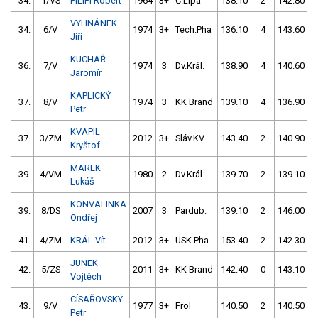
34.
1/VS
FILIPI Robert
1964
3+
Č.Lípa
138.10
2
142.80
VYHNÁNEK
34.
6/V
1974
3+
Tech.Pha
136.10
4
143.60
Jiří
KUCHAŘ
36.
7/V
1974
3
Dv.Král.
138.90
4
140.60
Jaromír
KAPLICKÝ
37.
8/V
1974
3
KK Brand
139.10
4
136.90
Petr
KVAPIL
37.
3/ZM
2012
3+
Sláv.KV
143.40
2
140.90
Kryštof
MAREK
39.
4/VM
1980
2
Dv.Král.
139.70
2
139.10
Lukáš
KONVALINKA
39.
8/DS
2007
3
Pardub.
139.10
2
146.00
Ondřej
41.
4/ZM
KRÁL Vít
2012
3+
USK Pha
153.40
2
142.30
JUNEK
42.
5/ZS
2011
3+
KK Brand
142.40
0
143.10
Vojtěch
CÍSAŘOVSKÝ
43.
9/V
1977
3+
Frol
140.50
2
140.50
Petr