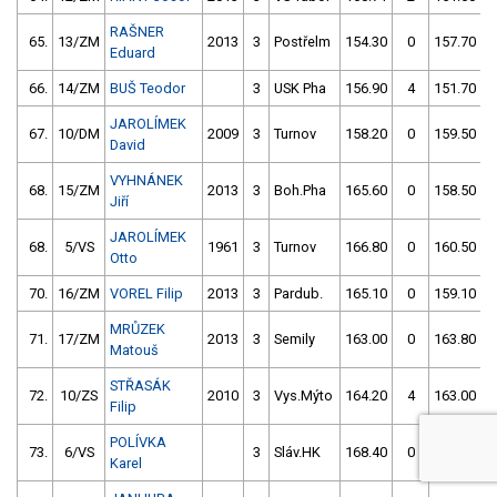
RAŠNER
65.
13/ZM
2013
3
Postřelm
154.30
0
157.70
Eduard
66.
14/ZM
BUŠ Teodor
3
USK Pha
156.90
4
151.70
JAROLÍMEK
67.
10/DM
2009
3
Turnov
158.20
0
159.50
David
VYHNÁNEK
68.
15/ZM
2013
3
Boh.Pha
165.60
0
158.50
Jiří
JAROLÍMEK
68.
5/VS
1961
3
Turnov
166.80
0
160.50
Otto
70.
16/ZM
VOREL Filip
2013
3
Pardub.
165.10
0
159.10
MRŮZEK
71.
17/ZM
2013
3
Semily
163.00
0
163.80
Matouš
STŘASÁK
72.
10/ZS
2010
3
Vys.Mýto
164.20
4
163.00
Filip
POLÍVKA
73.
6/VS
3
Sláv.HK
168.40
0
171.40
Karel