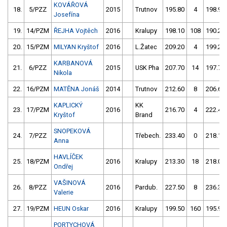
KOVÁŘOVÁ
18.
5/PZZ
2015
Trutnov
195.80
4
198.90
Josefína
19.
14/PZM
ŘEJHA Vojtěch
2016
Kralupy
198.10
108
190.20
20.
15/PZM
MILYAN Kryštof
2016
L.Žatec
209.20
4
199.20
KARBANOVÁ
21.
6/PZZ
2015
USK Pha
207.70
14
197.70
Nikola
22.
16/PZM
MATĚNA Jonáš
2014
Trutnov
212.60
8
206.60
KAPLICKÝ
KK
23.
17/PZM
2016
216.70
4
222.40
Kryštof
Brand
SNOPEKOVÁ
24.
7/PZZ
Třebech.
233.40
0
218.10
Anna
HAVLÍČEK
25.
18/PZM
2016
Kralupy
213.30
18
218.00
Ondřej
VAŠINOVÁ
26.
8/PZZ
2016
Pardub.
227.50
8
236.30
Valerie
27.
19/PZM
HEUN Oskar
2016
Kralupy
199.50
160
195.90
PORTYCHOVÁ