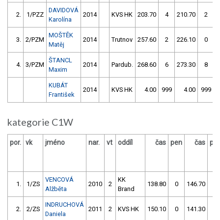
DAVIDOVÁ
2.
1/PZZ
2014
KVS HK
203.70
4
210.70
2
Karolína
MOŠTĚK
3.
2/PZM
2014
Trutnov
257.60
2
226.10
0
Matěj
ŠTANCL
4.
3/PZM
2014
Pardub.
268.60
6
273.30
8
Maxim
KUBÁT
2014
KVS HK
4.00
999
4.00
999
František
kategorie C1W
por.
vk
jméno
nar.
vt
oddíl
čas
pen
čas
pe
VENCOVÁ
KK
1.
1/ZS
2010
2
138.80
0
146.70
2
Alžběta
Brand
INDRUCHOVÁ
2.
2/ZS
2011
2
KVS HK
150.10
0
141.30
0
Daniela