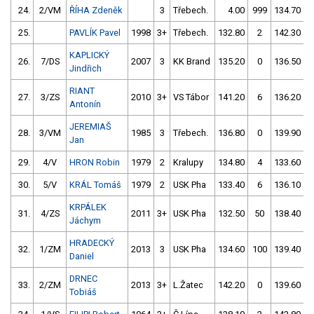
24.
2/VM
ŘÍHA Zdeněk
3
Třebech.
4.00
999
134.70
25.
PAVLÍK Pavel
1998
3+
Třebech.
132.80
2
142.30
KAPLICKÝ
26.
7/DS
2007
3
KK Brand
135.20
0
136.50
Jindřich
RIANT
27.
3/ZS
2010
3+
VS Tábor
141.20
6
136.20
Antonín
JEREMIAŠ
28.
3/VM
1985
3
Třebech.
136.80
0
139.90
Jan
29.
4/V
HRON Robin
1979
2
Kralupy
134.80
4
133.60
30.
5/V
KRÁL Tomáš
1979
2
USK Pha
133.40
6
136.10
KRPÁLEK
31.
4/ZS
2011
3+
USK Pha
132.50
50
138.40
Jáchym
HRADECKÝ
32.
1/ZM
2013
3
USK Pha
134.60
100
139.40
Daniel
DRNEC
33.
2/ZM
2013
3+
L.Žatec
142.20
0
139.60
Tobiáš