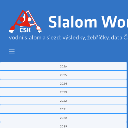
vodní slalom a sjezd: výsledky, žebříčky, data
2026
2025
2024
2023
2022
2021
2020
2019