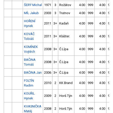
ŠERÝ Michal
1971
3
Rožátov
4.00
999
4.00
99
MÍL Jakub
2003
3
Trutnov
4.00
999
4.00
99
HOŘENÍ
2011
3+
Kadaň
4.00
999
4.00
99
Hynek
KOVÁČ
2011
3+
Klášter.
4.00
999
4.00
99
Tobiáš
KOMÍNEK
2008
3+
Č.Lípa
4.00
999
4.00
99
Vojtěch
BAČINA
2008
3+
Č.Lípa
4.00
999
4.00
99
Tomáš
BAČINA Jan
2006
3+
Č.Lípa
4.00
999
4.00
99
FOLTÍN
2010
2
KK Brand
4.00
999
4.00
99
Radim
KOUŘIL
2009
2
Horš.Týn
4.00
999
4.00
99
Hynek
KVASNIČKA
2008
2
Horš.Týn
4.00
999
4.00
99
Matěj