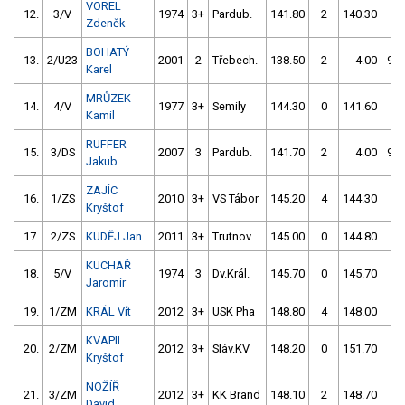
VOREL
12.
3/V
1974
3+
Pardub.
141.80
2
140.30
0
Zdeněk
BOHATÝ
13.
2/U23
2001
2
Třebech.
138.50
2
4.00
99
Karel
MRŮZEK
14.
4/V
1977
3+
Semily
144.30
0
141.60
0
Kamil
RUFFER
15.
3/DS
2007
3
Pardub.
141.70
2
4.00
99
Jakub
ZAJÍC
16.
1/ZS
2010
3+
VS Tábor
145.20
4
144.30
0
Kryštof
17.
2/ZS
KUDĚJ Jan
2011
3+
Trutnov
145.00
0
144.80
6
KUCHAŘ
18.
5/V
1974
3
Dv.Král.
145.70
0
145.70
0
Jaromír
19.
1/ZM
KRÁL Vít
2012
3+
USK Pha
148.80
4
148.00
0
KVAPIL
20.
2/ZM
2012
3+
Sláv.KV
148.20
0
151.70
0
Kryštof
NOŽÍŘ
21.
3/ZM
2012
3+
KK Brand
148.10
2
148.70
0
David