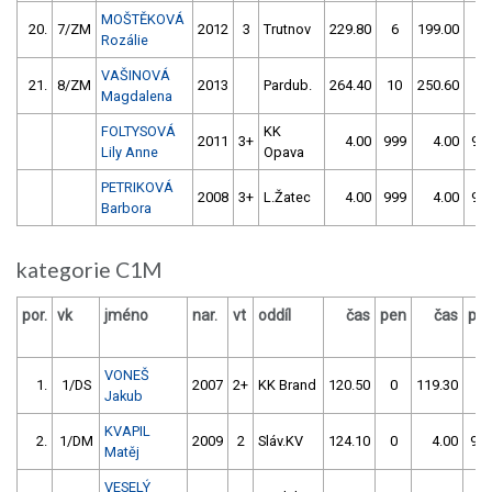
MOŠTĚKOVÁ
20.
7/ZM
2012
3
Trutnov
229.80
6
199.00
0
Rozálie
VAŠINOVÁ
21.
8/ZM
2013
Pardub.
264.40
10
250.60
2
Magdalena
FOLTYSOVÁ
KK
2011
3+
4.00
999
4.00
99
Lily Anne
Opava
PETRIKOVÁ
2008
3+
L.Žatec
4.00
999
4.00
99
Barbora
kategorie C1M
por.
vk
jméno
nar.
vt
oddíl
čas
pen
čas
pe
VONEŠ
1.
1/DS
2007
2+
KK Brand
120.50
0
119.30
0
Jakub
KVAPIL
2.
1/DM
2009
2
Sláv.KV
124.10
0
4.00
99
Matěj
VESELÝ