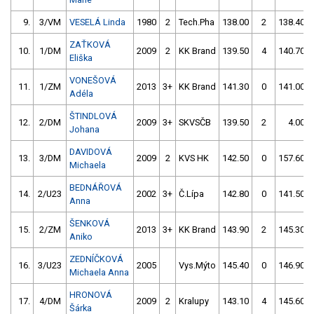
9.
3/VM
VESELÁ Linda
1980
2
Tech.Pha
138.00
2
138.40
ZAŤKOVÁ
10.
1/DM
2009
2
KK Brand
139.50
4
140.70
Eliška
VONEŠOVÁ
11.
1/ZM
2013
3+
KK Brand
141.30
0
141.00
Adéla
ŠTINDLOVÁ
12.
2/DM
2009
3+
SKVSČB
139.50
2
4.00
Johana
DAVIDOVÁ
13.
3/DM
2009
2
KVS HK
142.50
0
157.60
Michaela
BEDNÁŘOVÁ
14.
2/U23
2002
3+
Č.Lípa
142.80
0
141.50
Anna
ŠENKOVÁ
15.
2/ZM
2013
3+
KK Brand
143.90
2
145.30
Aniko
ZEDNÍČKOVÁ
16.
3/U23
2005
Vys.Mýto
145.40
0
146.90
Michaela Anna
HRONOVÁ
17.
4/DM
2009
2
Kralupy
143.10
4
145.60
Šárka