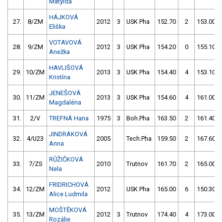
Matylda
HÁJKOVÁ
27.
8/ZM
2012
3
USK Pha
152.70
2
153.00
Eliška
VOTAVOVÁ
28.
9/ZM
2012
3
USK Pha
154.20
0
155.10
Anežka
HAVLIŠOVÁ
29.
10/ZM
2013
3
USK Pha
154.40
4
153.10
Kristína
JENEŠOVÁ
30.
11/ZM
2013
3
USK Pha
154.60
4
161.00
Magdaléna
31.
2/V
TREFNÁ Hana
1975
3
Boh.Pha
163.50
2
161.40
JINDRÁKOVÁ
32.
4/U23
2005
Tech.Pha
159.50
2
167.60
Anna
RŮŽIČKOVÁ
33.
7/ZS
2010
Trutnov
161.70
2
165.00
Nela
FRIDRICHOVÁ
34.
12/ZM
2012
USK Pha
165.00
6
150.30
Alice Ludmila
MOŠTĚKOVÁ
35.
13/ZM
2012
3
Trutnov
174.40
4
173.00
Rozálie