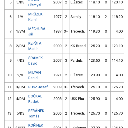
5.
3/DS
2007
2
L.Žatec
118.10
0
120.10
Přemysl
MRŮZEK
6.
1/V
1977
2
Semily
118.10
2
118.20
Kamil
MĚCHURA
7.
1/VM
1987
3+
Třebech.
119.30
0
4.00
9
Jiří
KEPŠTA
8.
2/DM
2009
2
KK Brand
125.20
0
123.10
Martin
ŠRÁMEK
9.
4/DS
2007
3
Pardub.
123.50
0
114.10
David
MILYAN
10.
2/V
1971
2
L.Žatec
123.90
0
4.00
9
Daniel
11.
3/DM
RUSZ Josef
2009
3+
Třebech.
125.10
0
126.70
DOČKAL
12.
4/DM
2008
2
USK Pha
125.90
0
4.00
9
Radek
BERÁNEK
13.
5/DS
2006
2
Třebech.
126.70
0
125.70
Tomáš
KOŘÍNEK
14.
2/U23
2004
2
Jablonec
127.00
0
126.60