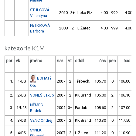
Natálie
ŠTULCOVÁ
2010
3+
Loko Plz
4.00
999
4.00
Valentýna
PETRIKOVÁ
2008
2
L.Žatec
4.00
999
4.00
Barbora
kategorie K1M
por.
vk
jméno
nar.
vt
oddíl
čas
pen
čas
p
BOHATÝ
1.
1/DS
2007
2
Třebech.
105.70
0
106.00
Oto
2.
2/DS
VONEŠ Jakub
2007
2
KK Brand
106.00
2
106.10
NĚMEC
3.
1/U23
2004
3+
Pardub.
108.60
2
107.00
Radek
4.
3/DS
VENC Ondřej
2007
2
KK Brand
110.30
0
117.50
SYNEK
5.
4/DS
2007
2
L.Žatec
111.20
0
110.90
Přemysl