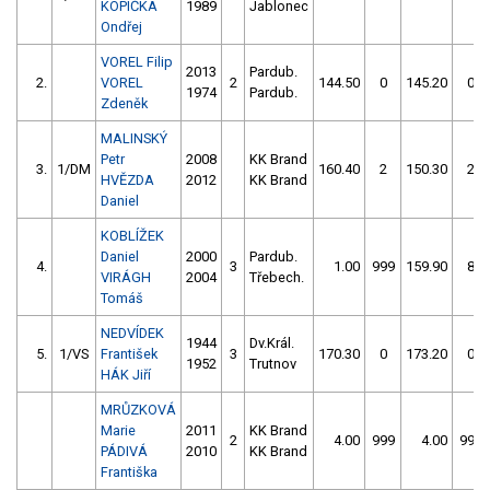
KOPIČKA
1989
Jablonec
Ondřej
VOREL Filip
2013
Pardub.
2.
VOREL
2
144.50
0
145.20
0
1974
Pardub.
Zdeněk
MALINSKÝ
Petr
2008
KK Brand
3.
1/DM
160.40
2
150.30
2
HVĚZDA
2012
KK Brand
Daniel
KOBLÍŽEK
Daniel
2000
Pardub.
4.
3
1.00
999
159.90
8
VIRÁGH
2004
Třebech.
Tomáš
NEDVÍDEK
1944
Dv.Král.
5.
1/VS
František
3
170.30
0
173.20
0
1952
Trutnov
HÁK Jiří
MRŮZKOVÁ
Marie
2011
KK Brand
2
4.00
999
4.00
999
PÁDIVÁ
2010
KK Brand
Františka