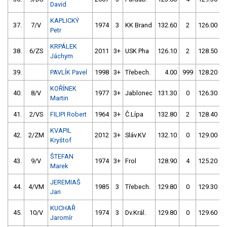
David
KAPLICKÝ
37.
7/V
1974
3
KK Brand
132.60
2
126.00
Petr
KRPÁLEK
38.
6/ZS
2011
3+
USK Pha
126.10
2
128.50
Jáchym
39.
PAVLÍK Pavel
1998
3+
Třebech.
4.00
999
128.20
KOŘÍNEK
40.
8/V
1977
3+
Jablonec
131.30
0
126.30
Martin
41.
2/VS
FILIPI Robert
1964
3+
Č.Lípa
132.80
2
128.40
KVAPIL
42.
2/ZM
2012
3+
Sláv.KV
132.10
0
129.00
Kryštof
ŠTEFAN
43.
9/V
1974
3+
Frol
128.90
4
125.20
Marek
JEREMIAŠ
44.
4/VM
1985
3
Třebech.
129.80
0
129.30
Jan
KUCHAŘ
45.
10/V
1974
3
Dv.Král.
129.80
0
129.60
Jaromír