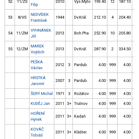
52.
11/ZS
2010
Vys.Mýto
193.40
12
187.10
2
Filip
NEDVÍDEK
53.
8/VS
1944
Dv.Král.
212.10
4
204.40
2
František
VYHNÁNEK
54.
11/ZM
2013
Boh.Pha
252.90
10
205.80
8
Jiří
MAREK
55.
12/ZM
2013
Dv.Král.
287.90
2
334.50
1
Vojtěch
PEŠKA
2012
3
Pardub.
4.00
999
4.00
99
Václav
HRSTKA
2007
3
Pardub.
4.00
999
4.00
99
Jaromír
ŠERÝ Michal
1971
3
Rožátov
4.00
999
4.00
99
KUDĚJ Jan
2011
3+
Trutnov
4.00
999
4.00
99
HOŘENÍ
2011
3+
Kadaň
4.00
999
4.00
99
Hynek
KOVÁČ
2011
3+
Klášter.
4.00
999
4.00
99
Tobiáš