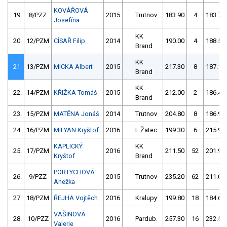
KOVÁŘOVÁ
19.
8/PZZ
2015
Trutnov
183.90
4
183.70
Josefína
KK
20.
12/PZM
CÍSAŘ Filip
2014
190.00
4
188.50
Brand
KK
21.
13/PZM
MICKA Albert
2015
217.30
8
187.10
Brand
KK
22.
14/PZM
KŘIŽKA Tomáš
2015
212.00
2
186.40
Brand
23.
15/PZM
MATĚNA Jonáš
2014
Trutnov
204.80
8
186.90
24.
16/PZM
MILYAN Kryštof
2016
L.Žatec
199.30
6
215.95
KAPLICKÝ
KK
25.
17/PZM
2016
211.50
52
201.90
Kryštof
Brand
PORTYCHOVÁ
26.
9/PZZ
2015
Trutnov
235.20
62
211.00
Anežka
27.
18/PZM
ŘEJHA Vojtěch
2016
Kralupy
199.80
18
184.60
VAŠINOVÁ
28.
10/PZZ
2016
Pardub.
257.30
16
232.50
Valerie