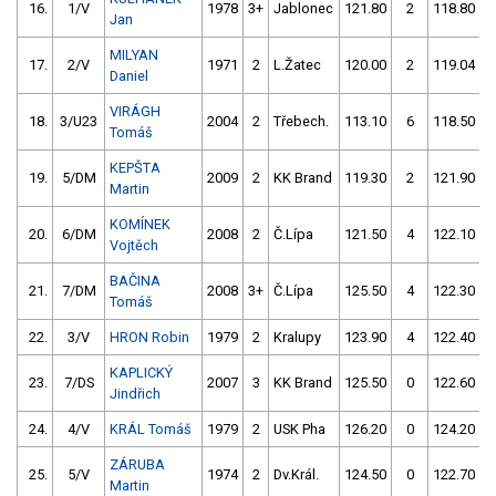
16.
1/V
1978
3+
Jablonec
121.80
2
118.80
Jan
MILYAN
17.
2/V
1971
2
L.Žatec
120.00
2
119.04
Daniel
VIRÁGH
18.
3/U23
2004
2
Třebech.
113.10
6
118.50
Tomáš
KEPŠTA
19.
5/DM
2009
2
KK Brand
119.30
2
121.90
Martin
KOMÍNEK
20.
6/DM
2008
2
Č.Lípa
121.50
4
122.10
Vojtěch
BAČINA
21.
7/DM
2008
3+
Č.Lípa
125.50
4
122.30
Tomáš
22.
3/V
HRON Robin
1979
2
Kralupy
123.90
4
122.40
KAPLICKÝ
23.
7/DS
2007
3
KK Brand
125.50
0
122.60
Jindřich
24.
4/V
KRÁL Tomáš
1979
2
USK Pha
126.20
0
124.20
ZÁRUBA
25.
5/V
1974
2
Dv.Král.
124.50
0
122.70
Martin