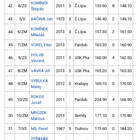
KOMÍNEK
42.
8/ZS
2011
3
Č.Lípa
155.60
8
148.10
0
Štěpán
43.
5/V
BAČINA Jan
1973
3
Č.Lípa
146.40
2
149.10
0
KOMÍNEK
44.
6/ZM
2013
3
Č.Lípa
157.30
2
161.50
2
Mikuláš
45.
7/ZM
VOREL Filip
2013
Pardub.
165.30
0
160.90
2
HOLUB
46.
9/ZS
2011
3
USK Pha
160.00
4
162.50
4
Vincent
47.
8/ZM
VÁVRA Jiří
2013
3
USK Pha
165.20
6
165.30
2
VYBULKA
48.
9/ZM
2012
3
Kralupy
169.10
0
170.00
4
Matěj
ROKOS
49.
10/ZS
2011
Pardub.
204.90
4
166.90
4
Josef
MRŮZEK
50.
10/ZM
2013
Semily
171.10
0
170.80
8
Matouš
51.
7/VS
MÍL Pavel
1967
3
Trutnov
175.60
0
184.20
2
STŘASÁK