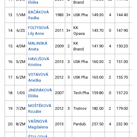
Eliška
Brand
BAČÁKOVÁ
13.
1/VM
1983
3+
USK Pha
149.30
4
144.40
0
Radka
FOLTYSOVÁ
KK
14.
6/ZS
2011
3+
145.70
0
147.90
2
Lily Anne
Opava
MALINSKÁ
KK
15.
4/DM
2009
2
141.90
4
150.20
2
Aneta
Brand
HAVLIŠOVÁ
16.
5/ZM
2013
3
USK Pha
160.30
2
151.00
2
Kristína
VOTAVOVÁ
17.
6/ZM
2012
3
USK Pha
165.00
2
155.70
0
Anežka
JINDRÁKOVÁ
18.
1/DS
2007
Tech.Pha
159.80
0
157.20
6
Eliška
MOŠTĚKOVÁ
19.
7/ZM
2012
3
Trutnov
182.00
2
179.00
4
Rozálie
VAŠINOVÁ
20.
8/ZM
2013
Pardub.
257.50
4
232.90
10
Magdalena
ŠTULCOVÁ