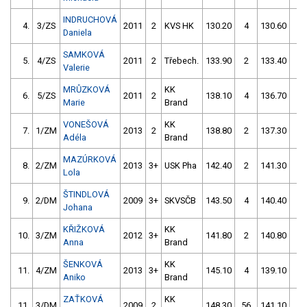
INDRUCHOVÁ
4.
3/ZS
2011
2
KVS HK
130.20
4
130.60
4
Daniela
SAMKOVÁ
5.
4/ZS
2011
2
Třebech.
133.90
2
133.40
4
Valerie
MRŮZKOVÁ
KK
6.
5/ZS
2011
2
138.10
4
136.70
0
Marie
Brand
VONEŠOVÁ
KK
7.
1/ZM
2013
2
138.80
2
137.30
2
Adéla
Brand
MAZÚRKOVÁ
8.
2/ZM
2013
3+
USK Pha
142.40
2
141.30
0
Lola
ŠTINDLOVÁ
9.
2/DM
2009
3+
SKVSČB
143.50
4
140.40
2
Johana
KŘIŽKOVÁ
KK
10.
3/ZM
2012
3+
141.80
2
140.80
2
Anna
Brand
ŠENKOVÁ
KK
11.
4/ZM
2013
3+
145.10
4
139.10
4
Aniko
Brand
ZAŤKOVÁ
KK
11.
3/DM
2009
2
148.30
56
141.10
2