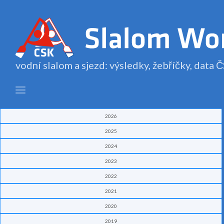
vodní slalom a sjezd: výsledky, žebříčky, data
2026
2025
2024
2023
2022
2021
2020
2019