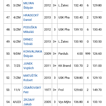
MILYAN
45.
3/ZM
2012
3+
L.Žatec
132.40
6
129.80
Štěpán
HRADECKÝ
47.
4/ZM
2013
3
USK Pha
133.40
2
129.90
Daniel
PODUŠKA
48.
5/ZM
2012
3
USK Pha
139.10
6
130.40
Mikuláš
DRNEC
49.
6/ZM
2013
3+
L.Žatec
133.90
0
130.50
Tobiáš
KONVALINKA
50.
9/DM
2009
3+
Pardub.
4.00
999
126.60
Štěpán
JUNEK
51.
7/ZS
2011
3+
KK Brand
133.70
2
131.00
Vojtěch
MATUŠTÍK
52.
7/ZM
2013
3
USK Pha
128.80
4
129.10
Robert
CÍSAŘOVSKÝ
53.
11/V
1977
3+
Frol
129.60
2
149.70
Petr
ZRZAVÝ
54.
4/U23
2005
3
Vys.Mýto
136.80
4
133.10
Jakub