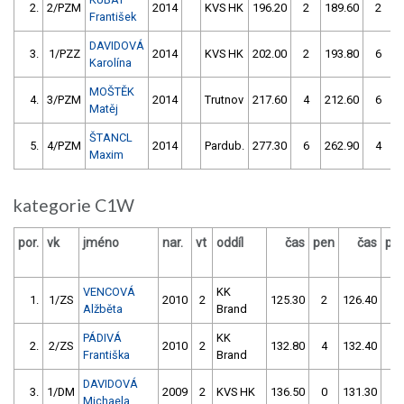
2.
2/PZM
2014
KVS HK
196.20
2
189.60
2
František
DAVIDOVÁ
3.
1/PZZ
2014
KVS HK
202.00
2
193.80
6
Karolína
MOŠTĚK
4.
3/PZM
2014
Trutnov
217.60
4
212.60
6
Matěj
ŠTANCL
5.
4/PZM
2014
Pardub.
277.30
6
262.90
4
Maxim
kategorie C1W
por.
vk
jméno
nar.
vt
oddíl
čas
pen
čas
pe
VENCOVÁ
KK
1.
1/ZS
2010
2
125.30
2
126.40
2
Alžběta
Brand
PÁDIVÁ
KK
2.
2/ZS
2010
2
132.80
4
132.40
0
Františka
Brand
DAVIDOVÁ
3.
1/DM
2009
2
KVS HK
136.50
0
131.30
2
Michaela