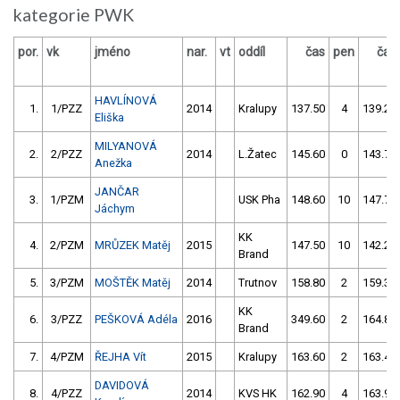
kategorie PWK
por.
vk
jméno
nar.
vt
oddíl
čas
pen
čas
HAVLÍNOVÁ
1.
1/PZZ
2014
Kralupy
137.50
4
139.20
Eliška
MILYANOVÁ
2.
2/PZZ
2014
L.Žatec
145.60
0
143.70
Anežka
JANČAR
3.
1/PZM
USK Pha
148.60
10
147.70
Jáchym
KK
4.
2/PZM
MRŮZEK Matěj
2015
147.50
10
142.26
Brand
5.
3/PZM
MOŠTĚK Matěj
2014
Trutnov
158.80
2
159.30
KK
6.
3/PZZ
PEŠKOVÁ Adéla
2016
349.60
2
164.80
Brand
7.
4/PZM
ŘEJHA Vít
2015
Kralupy
163.60
2
163.48
DAVIDOVÁ
8.
4/PZZ
2014
KVS HK
162.90
4
163.90