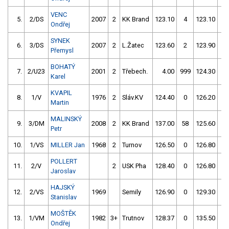
VENC
5.
2/DS
2007
2
KK Brand
123.10
4
123.10
0
Ondřej
SYNEK
6.
3/DS
2007
2
L.Žatec
123.60
2
123.90
0
Přemysl
BOHATÝ
7.
2/U23
2001
2
Třebech.
4.00
999
124.30
0
Karel
KVAPIL
8.
1/V
1976
2
Sláv.KV
124.40
0
126.20
0
Martin
MALINSKÝ
9.
3/DM
2008
2
KK Brand
137.00
58
125.60
0
Petr
10.
1/VS
MILLER Jan
1968
2
Turnov
126.50
0
126.80
0
POLLERT
11.
2/V
2
USK Pha
128.40
0
126.80
0
Jaroslav
HAJSKÝ
12.
2/VS
1969
Semily
126.90
0
129.30
0
Stanislav
MOŠTĚK
13.
1/VM
1982
3+
Trutnov
128.37
0
135.50
2
Ondřej