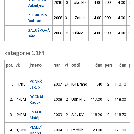
2010
3
Loko Plz
4.00
999
4.00
99
Valentýna
PETRIKOVÁ
2008
3+
L.Žatec
4.00
999
4.00
99
Barbora
GALUŠKOVÁ
2006
2
Sušice
4.00
999
4.00
99
Bára
kategorie C1M
por.
vk
jméno
nar.
vt
oddíl
čas
pen
čas
pe
VONEŠ
1.
1/DS
2007
2+
KK Brand
111.40
2
110.10
0
Jakub
DOČKAL
2.
1/DM
2008
2
USK Pha
117.00
0
118.00
0
Radek
KVAPIL
3.
2/DM
2009
2
Sláv.KV
118.20
0
118.70
0
Matěj
VESELÝ
4.
1/U23
2004
3+
Pardub.
123.00
0
121.80
2
Ondřej