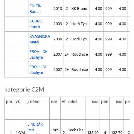
FOLTÍN
2010
2
KK Brand
4.00
999
4.00
99
Radim
KOUŘIL
2009
2
Horš.Týn
4.00
999
4.00
99
Hynek
KVASNIČKA
2008
2
Horš.Týn
4.00
999
4.00
99
Matěj
FRÖHLICH
2007
2+
Roudnice
4.00
999
4.00
99
Jáchym
FRÖHLICH
2007
2+
Roudnice
4.00
999
4.00
99
Jáchym
kategorie C2M
por.
vk
jméno
nar.
vt
oddíl
čas
pen
čas
pen
JINDRÁK
Petr
1969
Tech.Pha
1.
1/VM
2
135.40
4
132.79
0