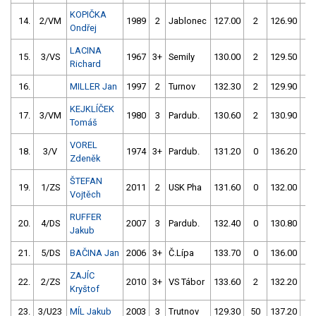
KOPIČKA
14.
2/VM
1989
2
Jablonec
127.00
2
126.90
2
Ondřej
LACINA
15.
3/VS
1967
3+
Semily
130.00
2
129.50
0
Richard
16.
MILLER Jan
1997
2
Turnov
132.30
2
129.90
0
KEJKLÍČEK
17.
3/VM
1980
3
Pardub.
130.60
2
130.90
0
Tomáš
VOREL
18.
3/V
1974
3+
Pardub.
131.20
0
136.20
4
Zdeněk
ŠTEFAN
19.
1/ZS
2011
2
USK Pha
131.60
0
132.00
0
Vojtěch
RUFFER
20.
4/DS
2007
3
Pardub.
132.40
0
130.80
2
Jakub
21.
5/DS
BAČINA Jan
2006
3+
Č.Lípa
133.70
0
136.00
0
ZAJÍC
22.
2/ZS
2010
3+
VS Tábor
133.60
2
132.20
2
Kryštof
23.
3/U23
MÍL Jakub
2003
3
Trutnov
129.30
50
137.20
0