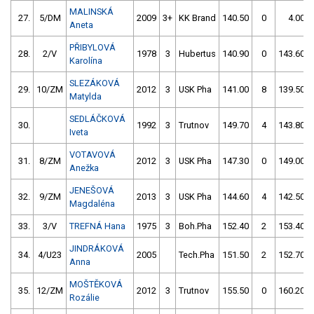
MALINSKÁ
27.
5/DM
2009
3+
KK Brand
140.50
0
4.00
Aneta
PŘIBYLOVÁ
28.
2/V
1978
3
Hubertus
140.90
0
143.60
Karolína
SLEZÁKOVÁ
29.
10/ZM
2012
3
USK Pha
141.00
8
139.50
Matylda
SEDLÁČKOVÁ
30.
1992
3
Trutnov
149.70
4
143.80
Iveta
VOTAVOVÁ
31.
8/ZM
2012
3
USK Pha
147.30
0
149.00
Anežka
JENEŠOVÁ
32.
9/ZM
2013
3
USK Pha
144.60
4
142.50
Magdaléna
33.
3/V
TREFNÁ Hana
1975
3
Boh.Pha
152.40
2
153.40
JINDRÁKOVÁ
34.
4/U23
2005
Tech.Pha
151.50
2
152.70
Anna
MOŠTĚKOVÁ
35.
12/ZM
2012
3
Trutnov
155.50
0
160.20
Rozálie