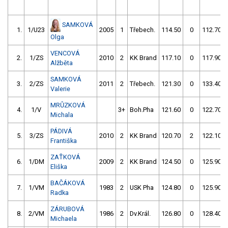
SAMKOVÁ
1.
1/U23
2005
1
Třebech.
114.50
0
112.70
Olga
VENCOVÁ
2.
1/ZS
2010
2
KK Brand
117.10
0
117.90
Alžběta
SAMKOVÁ
3.
2/ZS
2011
2
Třebech.
121.30
0
133.40
Valerie
MRŮZKOVÁ
4.
1/V
3+
Boh.Pha
121.60
0
122.70
Michala
PÁDIVÁ
5.
3/ZS
2010
2
KK Brand
120.70
2
122.10
Františka
ZAŤKOVÁ
6.
1/DM
2009
2
KK Brand
124.50
0
125.90
Eliška
BAČÁKOVÁ
7.
1/VM
1983
2
USK Pha
124.80
0
125.90
Radka
ZÁRUBOVÁ
8.
2/VM
1986
2
Dv.Král.
126.80
0
128.40
Michaela