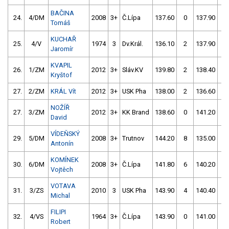
BAČINA
24.
4/DM
2008
3+
Č.Lípa
137.60
0
137.90
4
Tomáš
KUCHAŘ
25.
4/V
1974
3
Dv.Král.
136.10
2
137.90
2
Jaromír
KVAPIL
26.
1/ZM
2012
3+
Sláv.KV
139.80
2
138.40
0
Kryštof
27.
2/ZM
KRÁL Vít
2012
3+
USK Pha
138.00
2
136.60
2
NOŽÍŘ
27.
3/ZM
2012
3+
KK Brand
138.60
0
141.20
0
David
VÍDEŇSKÝ
29.
5/DM
2008
3+
Trutnov
144.20
8
135.00
4
Antonín
KOMÍNEK
30.
6/DM
2008
3+
Č.Lípa
141.80
6
140.20
0
Vojtěch
VOTAVA
31.
3/ZS
2010
3
USK Pha
143.90
4
140.40
0
Michal
FILIPI
32.
4/VS
1964
3+
Č.Lípa
143.90
0
141.00
0
Robert