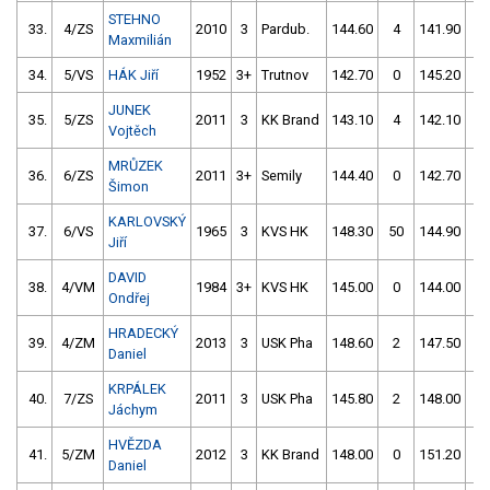
STEHNO
33.
4/ZS
2010
3
Pardub.
144.60
4
141.90
0
Maxmilián
34.
5/VS
HÁK Jiří
1952
3+
Trutnov
142.70
0
145.20
0
JUNEK
35.
5/ZS
2011
3
KK Brand
143.10
4
142.10
2
Vojtěch
MRŮZEK
36.
6/ZS
2011
3+
Semily
144.40
0
142.70
4
Šimon
KARLOVSKÝ
37.
6/VS
1965
3
KVS HK
148.30
50
144.90
0
Jiří
DAVID
38.
4/VM
1984
3+
KVS HK
145.00
0
144.00
4
Ondřej
HRADECKÝ
39.
4/ZM
2013
3
USK Pha
148.60
2
147.50
0
Daniel
KRPÁLEK
40.
7/ZS
2011
3
USK Pha
145.80
2
148.00
2
Jáchym
HVĚZDA
41.
5/ZM
2012
3
KK Brand
148.00
0
151.20
2
Daniel