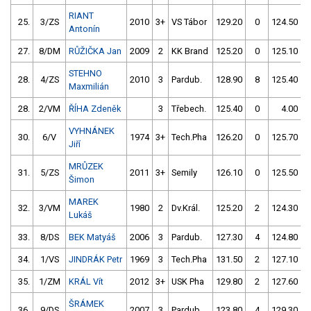
RIANT
25.
3/ZS
2010
3+
VS Tábor
129.20
0
124.50
Antonín
27.
8/DM
RŮŽIČKA Jan
2009
2
KK Brand
125.20
0
125.10
STEHNO
28.
4/ZS
2010
3
Pardub.
128.90
8
125.40
Maxmilián
28.
2/VM
ŘÍHA Zdeněk
3
Třebech.
125.40
0
4.00
9
VYHNÁNEK
30.
6/V
1974
3+
Tech.Pha
126.20
0
125.70
Jiří
MRŮZEK
31.
5/ZS
2011
3+
Semily
126.10
0
125.50
Šimon
MAREK
32.
3/VM
1980
2
Dv.Král.
125.20
2
124.30
Lukáš
33.
8/DS
BEK Matyáš
2006
3
Pardub.
127.30
4
124.80
34.
1/VS
JINDRÁK Petr
1969
3
Tech.Pha
131.50
2
127.10
35.
1/ZM
KRÁL Vít
2012
3+
USK Pha
129.80
2
127.60
ŠRÁMEK
36.
9/DS
2007
3
Pardub.
123.80
4
129.30