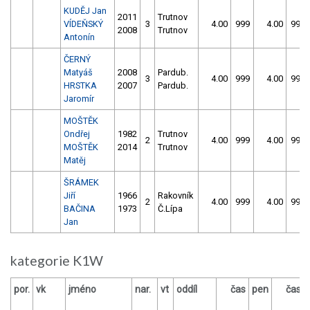
KUDĚJ Jan
2011
Trutnov
VÍDEŇSKÝ
3
4.00
999
4.00
999
2008
Trutnov
Antonín
ČERNÝ
Matyáš
2008
Pardub.
3
4.00
999
4.00
999
HRSTKA
2007
Pardub.
Jaromír
MOŠTĚK
Ondřej
1982
Trutnov
2
4.00
999
4.00
999
MOŠTĚK
2014
Trutnov
Matěj
ŠRÁMEK
Jiří
1966
Rakovník
2
4.00
999
4.00
999
BAČINA
1973
Č.Lípa
Jan
kategorie K1W
por.
vk
jméno
nar.
vt
oddíl
čas
pen
čas