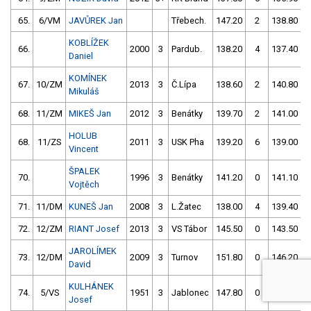
65.
6/VM
JAVŮREK Jan
Třebech.
147.20
2
138.80
KOBLÍŽEK
66.
2000
3
Pardub.
138.20
4
137.40
Daniel
KOMÍNEK
67.
10/ZM
2013
3
Č.Lípa
138.60
2
140.80
Mikuláš
68.
11/ZM
MIKEŠ Jan
2012
3
Benátky
139.70
2
141.00
HOLUB
68.
11/ZS
2011
3
USK Pha
139.20
6
139.00
Vincent
ŠPALEK
70.
1996
3
Benátky
141.20
0
141.10
Vojtěch
71.
11/DM
KUNEŠ Jan
2008
3
L.Žatec
138.00
4
139.40
72.
12/ZM
RIANT Josef
2013
3
VS Tábor
145.50
0
143.50
JAROLÍMEK
73.
12/DM
2009
3
Turnov
151.80
0
146.20
David
KULHÁNEK
74.
5/VS
1951
3
Jablonec
147.80
0
146.50
Josef