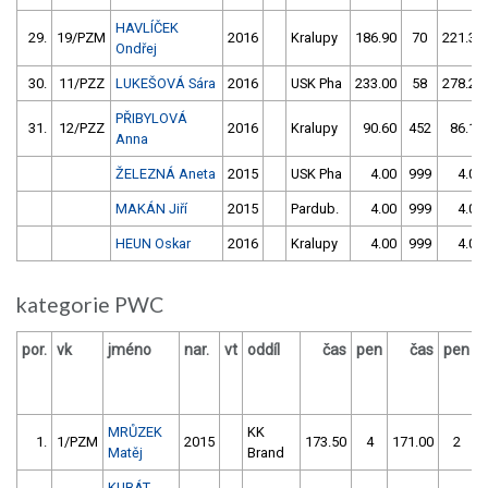
HAVLÍČEK
29.
19/PZM
2016
Kralupy
186.90
70
221.30
Ondřej
30.
11/PZZ
LUKEŠOVÁ Sára
2016
USK Pha
233.00
58
278.20
PŘIBYLOVÁ
31.
12/PZZ
2016
Kralupy
90.60
452
86.10
Anna
ŽELEZNÁ Aneta
2015
USK Pha
4.00
999
4.00
MAKÁN Jiří
2015
Pardub.
4.00
999
4.00
HEUN Oskar
2016
Kralupy
4.00
999
4.00
kategorie PWC
por.
vk
jméno
nar.
vt
oddíl
čas
pen
čas
pen
v
MRŮZEK
KK
1.
1/PZM
2015
173.50
4
171.00
2
Matěj
Brand
KUBÁT