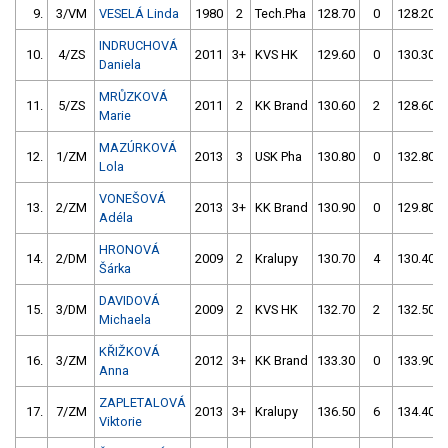
9.
3/VM
VESELÁ Linda
1980
2
Tech.Pha
128.70
0
128.20
INDRUCHOVÁ
10.
4/ZS
2011
3+
KVS HK
129.60
0
130.30
Daniela
MRŮZKOVÁ
11.
5/ZS
2011
2
KK Brand
130.60
2
128.60
Marie
MAZÚRKOVÁ
12.
1/ZM
2013
3
USK Pha
130.80
0
132.80
Lola
VONEŠOVÁ
13.
2/ZM
2013
3+
KK Brand
130.90
0
129.80
Adéla
HRONOVÁ
14.
2/DM
2009
2
Kralupy
130.70
4
130.40
Šárka
DAVIDOVÁ
15.
3/DM
2009
2
KVS HK
132.70
2
132.50
Michaela
KŘIŽKOVÁ
16.
3/ZM
2012
3+
KK Brand
133.30
0
133.90
Anna
ZAPLETALOVÁ
17.
7/ZM
2013
3+
Kralupy
136.50
6
134.40
Viktorie