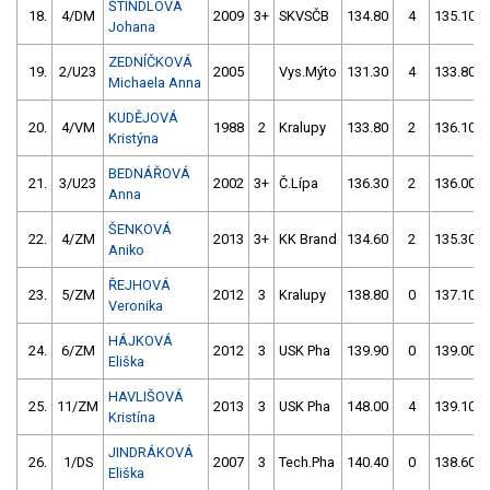
ŠTINDLOVÁ
18.
4/DM
2009
3+
SKVSČB
134.80
4
135.10
Johana
ZEDNÍČKOVÁ
19.
2/U23
2005
Vys.Mýto
131.30
4
133.80
Michaela Anna
KUDĚJOVÁ
20.
4/VM
1988
2
Kralupy
133.80
2
136.10
Kristýna
BEDNÁŘOVÁ
21.
3/U23
2002
3+
Č.Lípa
136.30
2
136.00
Anna
ŠENKOVÁ
22.
4/ZM
2013
3+
KK Brand
134.60
2
135.30
Aniko
ŘEJHOVÁ
23.
5/ZM
2012
3
Kralupy
138.80
0
137.10
Veronika
HÁJKOVÁ
24.
6/ZM
2012
3
USK Pha
139.90
0
139.00
Eliška
HAVLIŠOVÁ
25.
11/ZM
2013
3
USK Pha
148.00
4
139.10
Kristína
JINDRÁKOVÁ
26.
1/DS
2007
3
Tech.Pha
140.40
0
138.60
Eliška