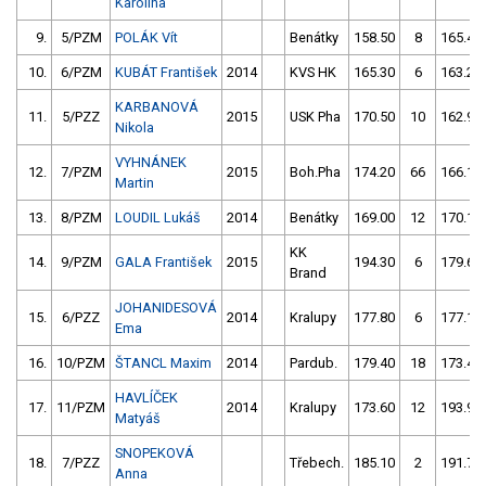
Karolína
9.
5/PZM
POLÁK Vít
Benátky
158.50
8
165.40
10.
6/PZM
KUBÁT František
2014
KVS HK
165.30
6
163.20
KARBANOVÁ
11.
5/PZZ
2015
USK Pha
170.50
10
162.90
Nikola
VYHNÁNEK
12.
7/PZM
2015
Boh.Pha
174.20
66
166.10
Martin
13.
8/PZM
LOUDIL Lukáš
2014
Benátky
169.00
12
170.10
KK
14.
9/PZM
GALA František
2015
194.30
6
179.60
Brand
JOHANIDESOVÁ
15.
6/PZZ
2014
Kralupy
177.80
6
177.10
Ema
16.
10/PZM
ŠTANCL Maxim
2014
Pardub.
179.40
18
173.40
HAVLÍČEK
17.
11/PZM
2014
Kralupy
173.60
12
193.90
Matyáš
SNOPEKOVÁ
18.
7/PZZ
Třebech.
185.10
2
191.70
Anna