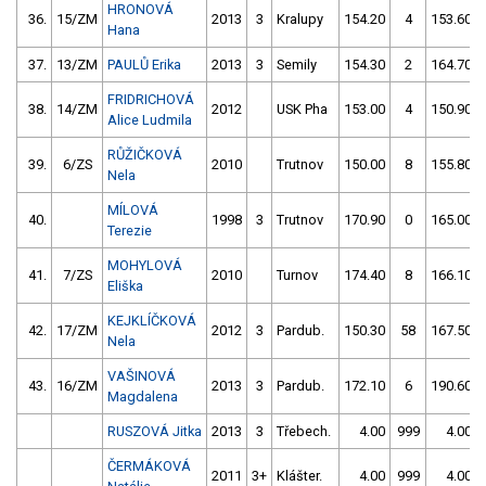
HRONOVÁ
36.
15/ZM
2013
3
Kralupy
154.20
4
153.60
Hana
37.
13/ZM
PAULŮ Erika
2013
3
Semily
154.30
2
164.70
FRIDRICHOVÁ
38.
14/ZM
2012
USK Pha
153.00
4
150.90
Alice Ludmila
RŮŽIČKOVÁ
39.
6/ZS
2010
Trutnov
150.00
8
155.80
Nela
MÍLOVÁ
40.
1998
3
Trutnov
170.90
0
165.00
Terezie
MOHYLOVÁ
41.
7/ZS
2010
Turnov
174.40
8
166.10
Eliška
KEJKLÍČKOVÁ
42.
17/ZM
2012
3
Pardub.
150.30
58
167.50
Nela
VAŠINOVÁ
43.
16/ZM
2013
3
Pardub.
172.10
6
190.60
Magdalena
RUSZOVÁ Jitka
2013
3
Třebech.
4.00
999
4.00
ČERMÁKOVÁ
2011
3+
Klášter.
4.00
999
4.00