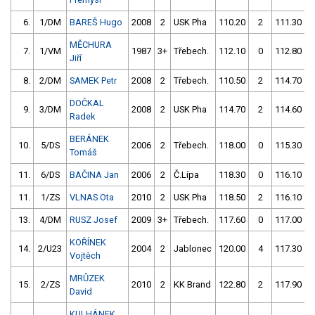
6.
1/DM
BAREŠ Hugo
2008
2
USK Pha
110.20
2
111.30
MĚCHURA
7.
1/VM
1987
3+
Třebech.
112.10
0
112.80
Jiří
8.
2/DM
SAMEK Petr
2008
2
Třebech.
110.50
2
114.70
DOČKAL
9.
3/DM
2008
2
USK Pha
114.70
2
114.60
Radek
BERÁNEK
10.
5/DS
2006
2
Třebech.
118.00
0
115.30
Tomáš
11.
6/DS
BAČINA Jan
2006
2
Č.Lípa
118.30
0
116.10
11.
1/ZS
VLNAS Ota
2010
2
USK Pha
118.50
2
116.10
13.
4/DM
RUSZ Josef
2009
3+
Třebech.
117.60
0
117.00
KOŘÍNEK
14.
2/U23
2004
2
Jablonec
120.00
4
117.30
Vojtěch
MRŮZEK
15.
2/ZS
2010
2
KK Brand
122.80
2
117.90
David
KULHÁNEK