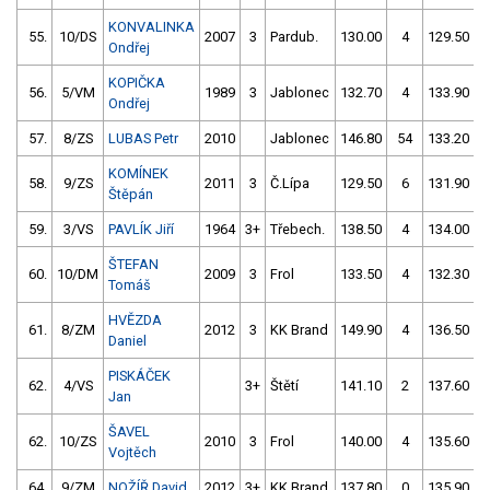
KONVALINKA
55.
10/DS
2007
3
Pardub.
130.00
4
129.50
Ondřej
KOPIČKA
56.
5/VM
1989
3
Jablonec
132.70
4
133.90
Ondřej
57.
8/ZS
LUBAS Petr
2010
Jablonec
146.80
54
133.20
KOMÍNEK
58.
9/ZS
2011
3
Č.Lípa
129.50
6
131.90
Štěpán
59.
3/VS
PAVLÍK Jiří
1964
3+
Třebech.
138.50
4
134.00
ŠTEFAN
60.
10/DM
2009
3
Frol
133.50
4
132.30
Tomáš
HVĚZDA
61.
8/ZM
2012
3
KK Brand
149.90
4
136.50
Daniel
PISKÁČEK
62.
4/VS
3+
Štětí
141.10
2
137.60
Jan
ŠAVEL
62.
10/ZS
2010
3
Frol
140.00
4
135.60
Vojtěch
64.
9/ZM
NOŽÍŘ David
2012
3+
KK Brand
137.80
0
135.90