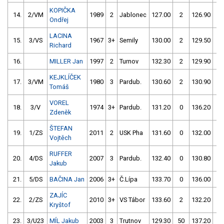
KOPIČKA
14.
2/VM
1989
2
Jablonec
127.00
2
126.90
2
Ondřej
LACINA
15.
3/VS
1967
3+
Semily
130.00
2
129.50
0
Richard
16.
MILLER Jan
1997
2
Turnov
132.30
2
129.90
0
KEJKLÍČEK
17.
3/VM
1980
3
Pardub.
130.60
2
130.90
0
Tomáš
VOREL
18.
3/V
1974
3+
Pardub.
131.20
0
136.20
4
Zdeněk
ŠTEFAN
19.
1/ZS
2011
2
USK Pha
131.60
0
132.00
0
Vojtěch
RUFFER
20.
4/DS
2007
3
Pardub.
132.40
0
130.80
2
Jakub
21.
5/DS
BAČINA Jan
2006
3+
Č.Lípa
133.70
0
136.00
0
ZAJÍC
22.
2/ZS
2010
3+
VS Tábor
133.60
2
132.20
2
Kryštof
23.
3/U23
MÍL Jakub
2003
3
Trutnov
129.30
50
137.20
0