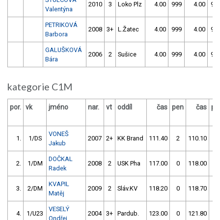
2010
3
Loko Plz
4.00
999
4.00
99
Valentýna
PETRIKOVÁ
2008
3+
L.Žatec
4.00
999
4.00
99
Barbora
GALUŠKOVÁ
2006
2
Sušice
4.00
999
4.00
99
Bára
kategorie C1M
por.
vk
jméno
nar.
vt
oddíl
čas
pen
čas
pe
VONEŠ
1.
1/DS
2007
2+
KK Brand
111.40
2
110.10
0
Jakub
DOČKAL
2.
1/DM
2008
2
USK Pha
117.00
0
118.00
0
Radek
KVAPIL
3.
2/DM
2009
2
Sláv.KV
118.20
0
118.70
0
Matěj
VESELÝ
4.
1/U23
2004
3+
Pardub.
123.00
0
121.80
2
Ondřej