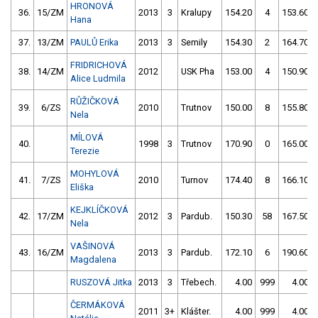
HRONOVÁ
36.
15/ZM
2013
3
Kralupy
154.20
4
153.60
Hana
37.
13/ZM
PAULŮ Erika
2013
3
Semily
154.30
2
164.70
FRIDRICHOVÁ
38.
14/ZM
2012
USK Pha
153.00
4
150.90
Alice Ludmila
RŮŽIČKOVÁ
39.
6/ZS
2010
Trutnov
150.00
8
155.80
Nela
MÍLOVÁ
40.
1998
3
Trutnov
170.90
0
165.00
Terezie
MOHYLOVÁ
41.
7/ZS
2010
Turnov
174.40
8
166.10
Eliška
KEJKLÍČKOVÁ
42.
17/ZM
2012
3
Pardub.
150.30
58
167.50
Nela
VAŠINOVÁ
43.
16/ZM
2013
3
Pardub.
172.10
6
190.60
Magdalena
RUSZOVÁ Jitka
2013
3
Třebech.
4.00
999
4.00
ČERMÁKOVÁ
2011
3+
Klášter.
4.00
999
4.00