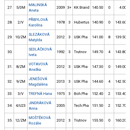
MALINSKÁ
27.
5/DM
2009
3+
KK Brand
140.50
0
4.00
Aneta
PŘIBYLOVÁ
28.
2/V
1978
3
Hubertus
140.90
0
143.60
Karolína
SLEZÁKOVÁ
29.
10/ZM
2012
3
USK Pha
141.00
8
139.50
Matylda
SEDLÁČKOVÁ
30.
1992
3
Trutnov
149.70
4
143.80
Iveta
VOTAVOVÁ
31.
8/ZM
2012
3
USK Pha
147.30
0
149.00
Anežka
JENEŠOVÁ
32.
9/ZM
2013
3
USK Pha
144.60
4
142.50
Magdaléna
33.
3/V
TREFNÁ Hana
1975
3
Boh.Pha
152.40
2
153.40
JINDRÁKOVÁ
34.
4/U23
2005
Tech.Pha
151.50
2
152.70
Anna
MOŠTĚKOVÁ
35.
12/ZM
2012
3
Trutnov
155.50
0
160.20
Rozálie