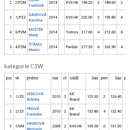
2.
2/PZM
2014
KVS HK
196.20
2
189.60
2
František
DAVIDOVÁ
3.
1/PZZ
2014
KVS HK
202.00
2
193.80
6
Karolína
MOŠTĚK
4.
3/PZM
2014
Trutnov
217.60
4
212.60
6
Matěj
ŠTANCL
5.
4/PZM
2014
Pardub.
277.30
6
262.90
4
Maxim
kategorie C1W
por.
vk
jméno
nar.
vt
oddíl
čas
pen
čas
pe
VENCOVÁ
KK
1.
1/ZS
2010
2
125.30
2
126.40
2
Alžběta
Brand
PÁDIVÁ
KK
2.
2/ZS
2010
2
132.80
4
132.40
0
Františka
Brand
DAVIDOVÁ
3.
1/DM
2009
2
KVS HK
136.50
0
131.30
2
Michaela