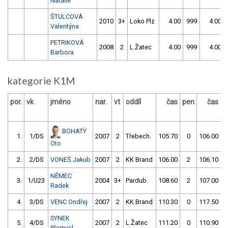
Natálie
ŠTULCOVÁ
2010
3+
Loko Plz
4.00
999
4.00
Valentýna
PETRIKOVÁ
2008
2
L.Žatec
4.00
999
4.00
Barbora
kategorie K1M
por.
vk
jméno
nar.
vt
oddíl
čas
pen
čas
p
BOHATÝ
1.
1/DS
2007
2
Třebech.
105.70
0
106.00
Oto
2.
2/DS
VONEŠ Jakub
2007
2
KK Brand
106.00
2
106.10
NĚMEC
3.
1/U23
2004
3+
Pardub.
108.60
2
107.00
Radek
4.
3/DS
VENC Ondřej
2007
2
KK Brand
110.30
0
117.50
SYNEK
5.
4/DS
2007
2
L.Žatec
111.20
0
110.90
Přemysl