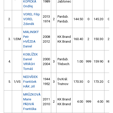
KOPIČKA
1989
Jablonec
Ondřej
VOREL Filip
2013
Pardub.
2.
VOREL
2
144.50
0
145.20
0
1974
Pardub.
Zdeněk
MALINSKÝ
Petr
2008
KK Brand
3.
1/DM
160.40
2
150.30
2
HVĚZDA
2012
KK Brand
Daniel
KOBLÍŽEK
Daniel
2000
Pardub.
4.
3
1.00
999
159.90
8
VIRÁGH
2004
Třebech.
Tomáš
NEDVÍDEK
1944
Dv.Král.
5.
1/VS
František
3
170.30
0
173.20
0
1952
Trutnov
HÁK Jiří
MRŮZKOVÁ
Marie
2011
KK Brand
2
4.00
999
4.00
999
PÁDIVÁ
2010
KK Brand
Františka