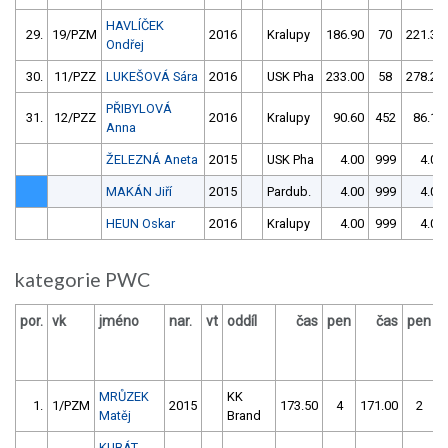
HAVLÍČEK
29.
19/PZM
2016
Kralupy
186.90
70
221.30
Ondřej
30.
11/PZZ
LUKEŠOVÁ Sára
2016
USK Pha
233.00
58
278.20
PŘIBYLOVÁ
31.
12/PZZ
2016
Kralupy
90.60
452
86.10
Anna
ŽELEZNÁ Aneta
2015
USK Pha
4.00
999
4.00
MAKÁN Jiří
2015
Pardub.
4.00
999
4.00
HEUN Oskar
2016
Kralupy
4.00
999
4.00
kategorie PWC
por.
vk
jméno
nar.
vt
oddíl
čas
pen
čas
pen
v
MRŮZEK
KK
1.
1/PZM
2015
173.50
4
171.00
2
Matěj
Brand
KUBÁT