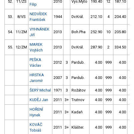
52.
11/ZS
2010
Vys.Mýto
193.40
12
187.10
2
Filip
NEDVÍDEK
53.
8/VS
1944
Dv.Král.
212.10
4
204.40
2
František
VYHNÁNEK
54.
11/ZM
2013
Boh.Pha
252.90
10
205.80
8
Jiří
MAREK
55.
12/ZM
2013
Dv.Král.
287.90
2
334.50
1
Vojtěch
PEŠKA
2012
3
Pardub.
4.00
999
4.00
99
Václav
HRSTKA
2007
3
Pardub.
4.00
999
4.00
99
Jaromír
ŠERÝ Michal
1971
3
Rožátov
4.00
999
4.00
99
KUDĚJ Jan
2011
3+
Trutnov
4.00
999
4.00
99
HOŘENÍ
2011
3+
Kadaň
4.00
999
4.00
99
Hynek
KOVÁČ
2011
3+
Klášter.
4.00
999
4.00
99
Tobiáš