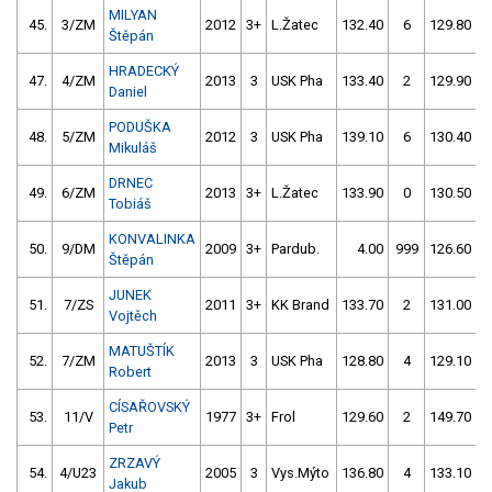
MILYAN
45.
3/ZM
2012
3+
L.Žatec
132.40
6
129.80
Štěpán
HRADECKÝ
47.
4/ZM
2013
3
USK Pha
133.40
2
129.90
Daniel
PODUŠKA
48.
5/ZM
2012
3
USK Pha
139.10
6
130.40
Mikuláš
DRNEC
49.
6/ZM
2013
3+
L.Žatec
133.90
0
130.50
Tobiáš
KONVALINKA
50.
9/DM
2009
3+
Pardub.
4.00
999
126.60
Štěpán
JUNEK
51.
7/ZS
2011
3+
KK Brand
133.70
2
131.00
Vojtěch
MATUŠTÍK
52.
7/ZM
2013
3
USK Pha
128.80
4
129.10
Robert
CÍSAŘOVSKÝ
53.
11/V
1977
3+
Frol
129.60
2
149.70
Petr
ZRZAVÝ
54.
4/U23
2005
3
Vys.Mýto
136.80
4
133.10
Jakub