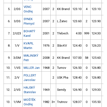
VENC
5.
2/DS
2007
2
KK Brand
123.10
4
123.10
0
Ondřej
SYNEK
6.
3/DS
2007
2
L.Žatec
123.60
2
123.90
0
Přemysl
BOHATÝ
7.
2/U23
2001
2
Třebech.
4.00
999
124.30
0
Karel
KVAPIL
8.
1/V
1976
2
Sláv.KV
124.40
0
126.20
0
Martin
MALINSKÝ
9.
3/DM
2008
2
KK Brand
137.00
58
125.60
0
Petr
10.
1/VS
MILLER Jan
1968
2
Turnov
126.50
0
126.80
0
POLLERT
11.
2/V
2
USK Pha
128.40
0
126.80
0
Jaroslav
HAJSKÝ
12.
2/VS
1969
Semily
126.90
0
129.30
0
Stanislav
MOŠTĚK
13.
1/VM
1982
3+
Trutnov
128.37
0
135.50
2
Ondřej