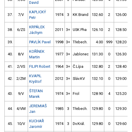
David
KAPLICKÝ
37.
7/V
1974
3
KK Brand
132.60
2
126.00
Petr
KRPÁLEK
38.
6/ZS
2011
3+
USK Pha
126.10
2
128.50
Jáchym
39.
PAVLÍK Pavel
1998
3+
Třebech.
4.00
999
128.20
KOŘÍNEK
40.
8/V
1977
3+
Jablonec
131.30
0
126.30
Martin
41.
2/VS
FILIPI Robert
1964
3+
Č.Lípa
132.80
2
128.40
KVAPIL
42.
2/ZM
2012
3+
Sláv.KV
132.10
0
129.00
Kryštof
ŠTEFAN
43.
9/V
1974
3+
Frol
128.90
4
125.20
Marek
JEREMIAŠ
44.
4/VM
1985
3
Třebech.
129.80
0
129.30
Jan
KUCHAŘ
45.
10/V
1974
3
Dv.Král.
129.80
0
129.60
Jaromír