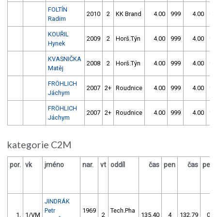
FOLTÍN
2010
2
KK Brand
4.00
999
4.00
99
Radim
KOUŘIL
2009
2
Horš.Týn
4.00
999
4.00
99
Hynek
KVASNIČKA
2008
2
Horš.Týn
4.00
999
4.00
99
Matěj
FRÖHLICH
2007
2+
Roudnice
4.00
999
4.00
99
Jáchym
FRÖHLICH
2007
2+
Roudnice
4.00
999
4.00
99
Jáchym
kategorie C2M
por.
vk
jméno
nar.
vt
oddíl
čas
pen
čas
pen
JINDRÁK
Petr
1969
Tech.Pha
1.
1/VM
2
135.40
4
132.79
0