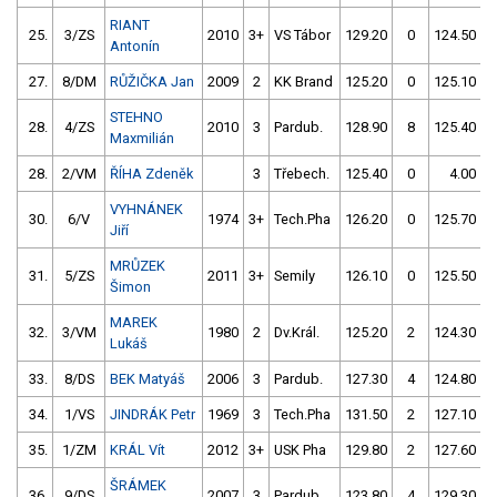
RIANT
25.
3/ZS
2010
3+
VS Tábor
129.20
0
124.50
Antonín
27.
8/DM
RŮŽIČKA Jan
2009
2
KK Brand
125.20
0
125.10
STEHNO
28.
4/ZS
2010
3
Pardub.
128.90
8
125.40
Maxmilián
28.
2/VM
ŘÍHA Zdeněk
3
Třebech.
125.40
0
4.00
9
VYHNÁNEK
30.
6/V
1974
3+
Tech.Pha
126.20
0
125.70
Jiří
MRŮZEK
31.
5/ZS
2011
3+
Semily
126.10
0
125.50
Šimon
MAREK
32.
3/VM
1980
2
Dv.Král.
125.20
2
124.30
Lukáš
33.
8/DS
BEK Matyáš
2006
3
Pardub.
127.30
4
124.80
34.
1/VS
JINDRÁK Petr
1969
3
Tech.Pha
131.50
2
127.10
35.
1/ZM
KRÁL Vít
2012
3+
USK Pha
129.80
2
127.60
ŠRÁMEK
36.
9/DS
2007
3
Pardub.
123.80
4
129.30