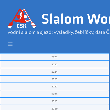
vodní slalom a sjezd: výsledky, žebříčky, data
2026
2025
2024
2023
2022
2021
2020
2019