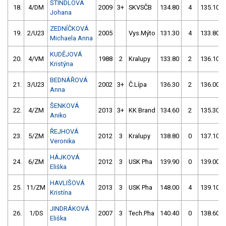
ŠTINDLOVÁ
18.
4/DM
2009
3+
SKVSČB
134.80
4
135.10
Johana
ZEDNÍČKOVÁ
19.
2/U23
2005
Vys.Mýto
131.30
4
133.80
Michaela Anna
KUDĚJOVÁ
20.
4/VM
1988
2
Kralupy
133.80
2
136.10
Kristýna
BEDNÁŘOVÁ
21.
3/U23
2002
3+
Č.Lípa
136.30
2
136.00
Anna
ŠENKOVÁ
22.
4/ZM
2013
3+
KK Brand
134.60
2
135.30
Aniko
ŘEJHOVÁ
23.
5/ZM
2012
3
Kralupy
138.80
0
137.10
Veronika
HÁJKOVÁ
24.
6/ZM
2012
3
USK Pha
139.90
0
139.00
Eliška
HAVLIŠOVÁ
25.
11/ZM
2013
3
USK Pha
148.00
4
139.10
Kristína
JINDRÁKOVÁ
26.
1/DS
2007
3
Tech.Pha
140.40
0
138.60
Eliška