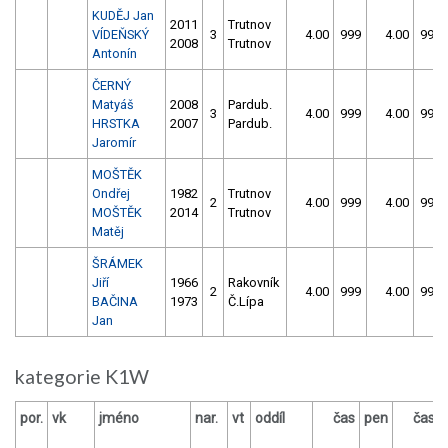
KUDĚJ Jan
2011
Trutnov
VÍDEŇSKÝ
3
4.00
999
4.00
999
2008
Trutnov
Antonín
ČERNÝ
Matyáš
2008
Pardub.
3
4.00
999
4.00
999
HRSTKA
2007
Pardub.
Jaromír
MOŠTĚK
Ondřej
1982
Trutnov
2
4.00
999
4.00
999
MOŠTĚK
2014
Trutnov
Matěj
ŠRÁMEK
Jiří
1966
Rakovník
2
4.00
999
4.00
999
BAČINA
1973
Č.Lípa
Jan
kategorie K1W
por.
vk
jméno
nar.
vt
oddíl
čas
pen
čas