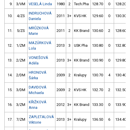
9.
3/VM
VESELÁ Linda
1980
2
Tech.Pha
128.70
0
128.20
INDRUCHOVÁ
10.
4/ZS
2011
3+
KVS HK
129.60
0
130.30
Daniela
MRŮZKOVÁ
11.
5/ZS
2011
2
KK Brand
130.60
2
128.60
Marie
MAZÚRKOVÁ
12.
1/ZM
2013
3
USK Pha
130.80
0
132.80
Lola
VONEŠOVÁ
13.
2/ZM
2013
3+
KK Brand
130.90
0
129.80
Adéla
HRONOVÁ
14.
2/DM
2009
2
Kralupy
130.70
4
130.40
Šárka
DAVIDOVÁ
15.
3/DM
2009
2
KVS HK
132.70
2
132.50
Michaela
KŘIŽKOVÁ
16.
3/ZM
2012
3+
KK Brand
133.30
0
133.90
Anna
ZAPLETALOVÁ
17.
7/ZM
2013
3+
Kralupy
136.50
6
134.40
Viktorie