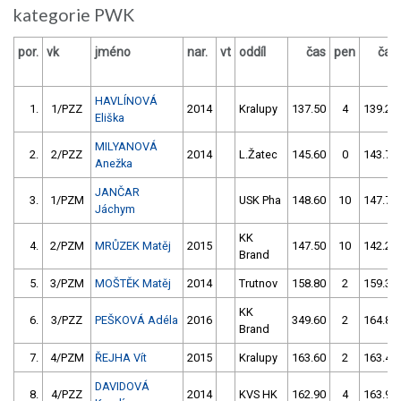
kategorie PWK
por.
vk
jméno
nar.
vt
oddíl
čas
pen
čas
HAVLÍNOVÁ
1.
1/PZZ
2014
Kralupy
137.50
4
139.20
Eliška
MILYANOVÁ
2.
2/PZZ
2014
L.Žatec
145.60
0
143.70
Anežka
JANČAR
3.
1/PZM
USK Pha
148.60
10
147.70
Jáchym
KK
4.
2/PZM
MRŮZEK Matěj
2015
147.50
10
142.26
Brand
5.
3/PZM
MOŠTĚK Matěj
2014
Trutnov
158.80
2
159.30
KK
6.
3/PZZ
PEŠKOVÁ Adéla
2016
349.60
2
164.80
Brand
7.
4/PZM
ŘEJHA Vít
2015
Kralupy
163.60
2
163.48
DAVIDOVÁ
8.
4/PZZ
2014
KVS HK
162.90
4
163.90