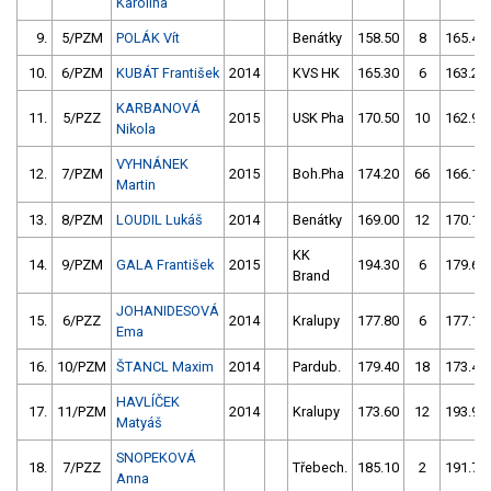
Karolína
9.
5/PZM
POLÁK Vít
Benátky
158.50
8
165.40
10.
6/PZM
KUBÁT František
2014
KVS HK
165.30
6
163.20
KARBANOVÁ
11.
5/PZZ
2015
USK Pha
170.50
10
162.90
Nikola
VYHNÁNEK
12.
7/PZM
2015
Boh.Pha
174.20
66
166.10
Martin
13.
8/PZM
LOUDIL Lukáš
2014
Benátky
169.00
12
170.10
KK
14.
9/PZM
GALA František
2015
194.30
6
179.60
Brand
JOHANIDESOVÁ
15.
6/PZZ
2014
Kralupy
177.80
6
177.10
Ema
16.
10/PZM
ŠTANCL Maxim
2014
Pardub.
179.40
18
173.40
HAVLÍČEK
17.
11/PZM
2014
Kralupy
173.60
12
193.90
Matyáš
SNOPEKOVÁ
18.
7/PZZ
Třebech.
185.10
2
191.70
Anna