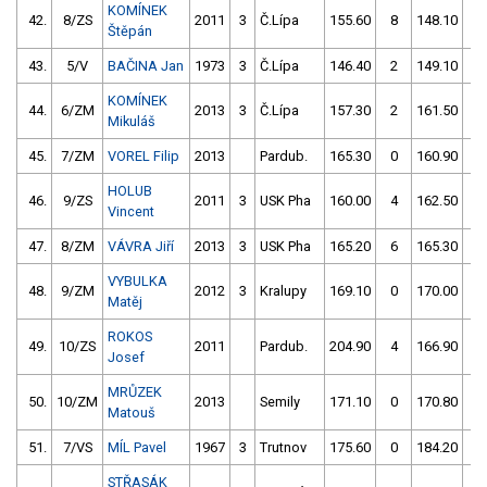
KOMÍNEK
42.
8/ZS
2011
3
Č.Lípa
155.60
8
148.10
0
Štěpán
43.
5/V
BAČINA Jan
1973
3
Č.Lípa
146.40
2
149.10
0
KOMÍNEK
44.
6/ZM
2013
3
Č.Lípa
157.30
2
161.50
2
Mikuláš
45.
7/ZM
VOREL Filip
2013
Pardub.
165.30
0
160.90
2
HOLUB
46.
9/ZS
2011
3
USK Pha
160.00
4
162.50
4
Vincent
47.
8/ZM
VÁVRA Jiří
2013
3
USK Pha
165.20
6
165.30
2
VYBULKA
48.
9/ZM
2012
3
Kralupy
169.10
0
170.00
4
Matěj
ROKOS
49.
10/ZS
2011
Pardub.
204.90
4
166.90
4
Josef
MRŮZEK
50.
10/ZM
2013
Semily
171.10
0
170.80
8
Matouš
51.
7/VS
MÍL Pavel
1967
3
Trutnov
175.60
0
184.20
2
STŘASÁK