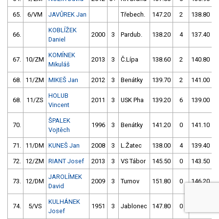
65.
6/VM
JAVŮREK Jan
Třebech.
147.20
2
138.80
KOBLÍŽEK
66.
2000
3
Pardub.
138.20
4
137.40
Daniel
KOMÍNEK
67.
10/ZM
2013
3
Č.Lípa
138.60
2
140.80
Mikuláš
68.
11/ZM
MIKEŠ Jan
2012
3
Benátky
139.70
2
141.00
HOLUB
68.
11/ZS
2011
3
USK Pha
139.20
6
139.00
Vincent
ŠPALEK
70.
1996
3
Benátky
141.20
0
141.10
Vojtěch
71.
11/DM
KUNEŠ Jan
2008
3
L.Žatec
138.00
4
139.40
72.
12/ZM
RIANT Josef
2013
3
VS Tábor
145.50
0
143.50
JAROLÍMEK
73.
12/DM
2009
3
Turnov
151.80
0
146.20
David
KULHÁNEK
74.
5/VS
1951
3
Jablonec
147.80
0
146.50
Josef