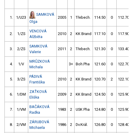
SAMKOVÁ
1.
1/U23
2005
1
Třebech.
114.50
0
112.70
Olga
VENCOVÁ
2.
1/ZS
2010
2
KK Brand
117.10
0
117.90
Alžběta
SAMKOVÁ
3.
2/ZS
2011
2
Třebech.
121.30
0
133.40
Valerie
MRŮZKOVÁ
4.
1/V
3+
Boh.Pha
121.60
0
122.70
Michala
PÁDIVÁ
5.
3/ZS
2010
2
KK Brand
120.70
2
122.10
Františka
ZAŤKOVÁ
6.
1/DM
2009
2
KK Brand
124.50
0
125.90
Eliška
BAČÁKOVÁ
7.
1/VM
1983
2
USK Pha
124.80
0
125.90
Radka
ZÁRUBOVÁ
8.
2/VM
1986
2
Dv.Král.
126.80
0
128.40
Michaela