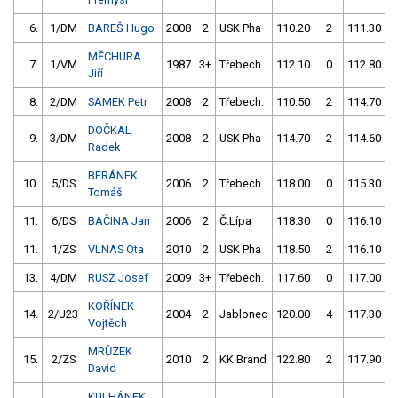
6.
1/DM
BAREŠ Hugo
2008
2
USK Pha
110.20
2
111.30
MĚCHURA
7.
1/VM
1987
3+
Třebech.
112.10
0
112.80
Jiří
8.
2/DM
SAMEK Petr
2008
2
Třebech.
110.50
2
114.70
DOČKAL
9.
3/DM
2008
2
USK Pha
114.70
2
114.60
Radek
BERÁNEK
10.
5/DS
2006
2
Třebech.
118.00
0
115.30
Tomáš
11.
6/DS
BAČINA Jan
2006
2
Č.Lípa
118.30
0
116.10
11.
1/ZS
VLNAS Ota
2010
2
USK Pha
118.50
2
116.10
13.
4/DM
RUSZ Josef
2009
3+
Třebech.
117.60
0
117.00
KOŘÍNEK
14.
2/U23
2004
2
Jablonec
120.00
4
117.30
Vojtěch
MRŮZEK
15.
2/ZS
2010
2
KK Brand
122.80
2
117.90
David
KULHÁNEK