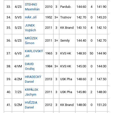
STEHNO
33.
4/ZS
2010
3
Pardub.
144.60
4
141.90
0
Maxmilián
34.
5/VS
HÁK Jiří
1952
3+
Trutnov
142.70
0
145.20
0
JUNEK
35.
5/ZS
2011
3
KK Brand
143.10
4
142.10
2
Vojtěch
MRŮZEK
36.
6/ZS
2011
3+
Semily
144.40
0
142.70
4
Šimon
KARLOVSKÝ
37.
6/VS
1965
3
KVS HK
148.30
50
144.90
0
Jiří
DAVID
38.
4/VM
1984
3+
KVS HK
145.00
0
144.00
4
Ondřej
HRADECKÝ
39.
4/ZM
2013
3
USK Pha
148.60
2
147.50
0
Daniel
KRPÁLEK
40.
7/ZS
2011
3
USK Pha
145.80
2
148.00
2
Jáchym
HVĚZDA
41.
5/ZM
2012
3
KK Brand
148.00
0
151.20
2
Daniel