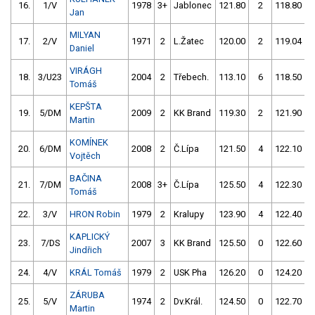
16.
1/V
1978
3+
Jablonec
121.80
2
118.80
Jan
MILYAN
17.
2/V
1971
2
L.Žatec
120.00
2
119.04
Daniel
VIRÁGH
18.
3/U23
2004
2
Třebech.
113.10
6
118.50
Tomáš
KEPŠTA
19.
5/DM
2009
2
KK Brand
119.30
2
121.90
Martin
KOMÍNEK
20.
6/DM
2008
2
Č.Lípa
121.50
4
122.10
Vojtěch
BAČINA
21.
7/DM
2008
3+
Č.Lípa
125.50
4
122.30
Tomáš
22.
3/V
HRON Robin
1979
2
Kralupy
123.90
4
122.40
KAPLICKÝ
23.
7/DS
2007
3
KK Brand
125.50
0
122.60
Jindřich
24.
4/V
KRÁL Tomáš
1979
2
USK Pha
126.20
0
124.20
ZÁRUBA
25.
5/V
1974
2
Dv.Král.
124.50
0
122.70
Martin