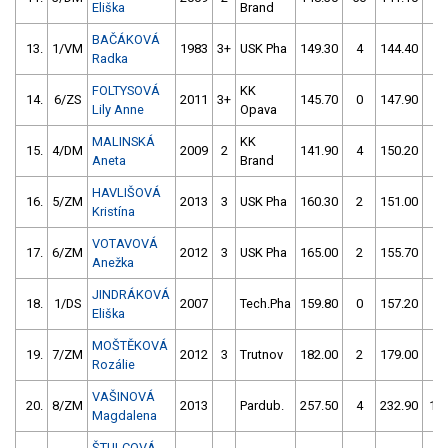
Eliška
Brand
BAČÁKOVÁ
13.
1/VM
1983
3+
USK Pha
149.30
4
144.40
0
Radka
FOLTYSOVÁ
KK
14.
6/ZS
2011
3+
145.70
0
147.90
2
Lily Anne
Opava
MALINSKÁ
KK
15.
4/DM
2009
2
141.90
4
150.20
2
Aneta
Brand
HAVLIŠOVÁ
16.
5/ZM
2013
3
USK Pha
160.30
2
151.00
2
Kristína
VOTAVOVÁ
17.
6/ZM
2012
3
USK Pha
165.00
2
155.70
0
Anežka
JINDRÁKOVÁ
18.
1/DS
2007
Tech.Pha
159.80
0
157.20
6
Eliška
MOŠTĚKOVÁ
19.
7/ZM
2012
3
Trutnov
182.00
2
179.00
4
Rozálie
VAŠINOVÁ
20.
8/ZM
2013
Pardub.
257.50
4
232.90
10
Magdalena
ŠTULCOVÁ