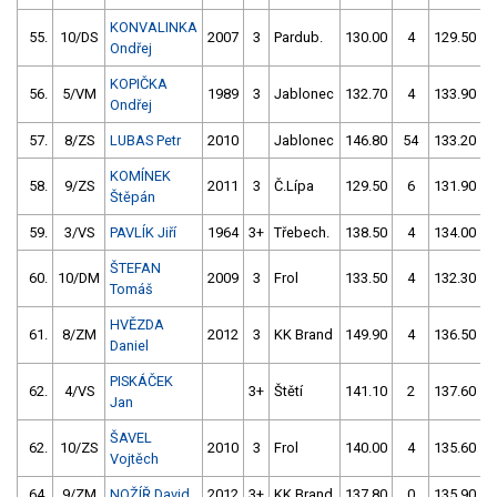
KONVALINKA
55.
10/DS
2007
3
Pardub.
130.00
4
129.50
Ondřej
KOPIČKA
56.
5/VM
1989
3
Jablonec
132.70
4
133.90
Ondřej
57.
8/ZS
LUBAS Petr
2010
Jablonec
146.80
54
133.20
KOMÍNEK
58.
9/ZS
2011
3
Č.Lípa
129.50
6
131.90
Štěpán
59.
3/VS
PAVLÍK Jiří
1964
3+
Třebech.
138.50
4
134.00
ŠTEFAN
60.
10/DM
2009
3
Frol
133.50
4
132.30
Tomáš
HVĚZDA
61.
8/ZM
2012
3
KK Brand
149.90
4
136.50
Daniel
PISKÁČEK
62.
4/VS
3+
Štětí
141.10
2
137.60
Jan
ŠAVEL
62.
10/ZS
2010
3
Frol
140.00
4
135.60
Vojtěch
64.
9/ZM
NOŽÍŘ David
2012
3+
KK Brand
137.80
0
135.90