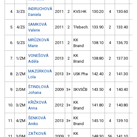
INDRUCHOVÁ
4.
3/ZS
2011
2
KVS HK
130.20
4
130.60
4
Daniela
SAMKOVÁ
5.
4/ZS
2011
2
Třebech.
133.90
2
133.40
4
Valerie
MRŮZKOVÁ
KK
6.
5/ZS
2011
2
138.10
4
136.70
0
Marie
Brand
VONEŠOVÁ
KK
7.
1/ZM
2013
2
138.80
2
137.30
2
Adéla
Brand
MAZÚRKOVÁ
8.
2/ZM
2013
3+
USK Pha
142.40
2
141.30
0
Lola
ŠTINDLOVÁ
9.
2/DM
2009
3+
SKVSČB
143.50
4
140.40
2
Johana
KŘIŽKOVÁ
KK
10.
3/ZM
2012
3+
141.80
2
140.80
2
Anna
Brand
ŠENKOVÁ
KK
11.
4/ZM
2013
3+
145.10
4
139.10
4
Aniko
Brand
ZAŤKOVÁ
KK
11.
3/DM
2009
2
148.30
56
141.10
2