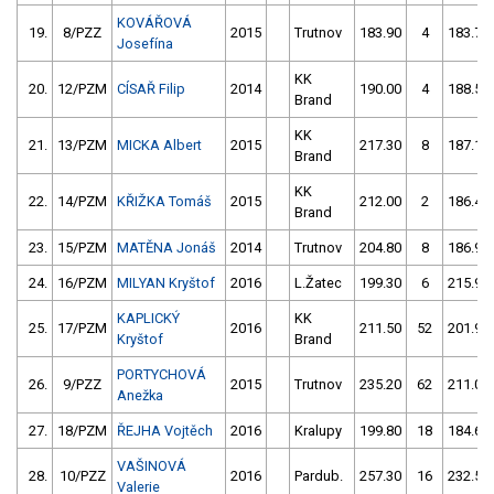
KOVÁŘOVÁ
19.
8/PZZ
2015
Trutnov
183.90
4
183.70
Josefína
KK
20.
12/PZM
CÍSAŘ Filip
2014
190.00
4
188.50
Brand
KK
21.
13/PZM
MICKA Albert
2015
217.30
8
187.10
Brand
KK
22.
14/PZM
KŘIŽKA Tomáš
2015
212.00
2
186.40
Brand
23.
15/PZM
MATĚNA Jonáš
2014
Trutnov
204.80
8
186.90
24.
16/PZM
MILYAN Kryštof
2016
L.Žatec
199.30
6
215.95
KAPLICKÝ
KK
25.
17/PZM
2016
211.50
52
201.90
Kryštof
Brand
PORTYCHOVÁ
26.
9/PZZ
2015
Trutnov
235.20
62
211.00
Anežka
27.
18/PZM
ŘEJHA Vojtěch
2016
Kralupy
199.80
18
184.60
VAŠINOVÁ
28.
10/PZZ
2016
Pardub.
257.30
16
232.50
Valerie