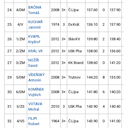
BAČINA
24.
4/DM
2008
3+
Č.Lípa
137.60
0
137.90
4
Tomáš
KUCHAŘ
25.
4/V
1974
3
Dv.Král.
136.10
2
137.90
2
Jaromír
KVAPIL
26.
1/ZM
2012
3+
Sláv.KV
139.80
2
138.40
0
Kryštof
27.
2/ZM
KRÁL Vít
2012
3+
USK Pha
138.00
2
136.60
2
NOŽÍŘ
27.
3/ZM
2012
3+
KK Brand
138.60
0
141.20
0
David
VÍDEŇSKÝ
29.
5/DM
2008
3+
Trutnov
144.20
8
135.00
4
Antonín
KOMÍNEK
30.
6/DM
2008
3+
Č.Lípa
141.80
6
140.20
0
Vojtěch
VOTAVA
31.
3/ZS
2010
3
USK Pha
143.90
4
140.40
0
Michal
FILIPI
32.
4/VS
1964
3+
Č.Lípa
143.90
0
141.00
0
Robert