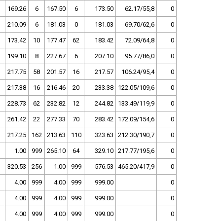
169.26
6
167.50
6
173.50
62.17/55,8
0
210.09
6
181.03
0
181.03
69.70/62,6
0
173.42
10
177.47
62
183.42
72.09/64,8
0
199.10
8
227.67
6
207.10
95.77/86,0
0
217.75
58
201.57
16
217.57
106.24/95,4
0
217.38
16
216.46
20
233.38
122.05/109,6
0
228.73
62
232.82
12
244.82
133.49/119,9
0
261.42
22
277.33
70
283.42
172.09/154,6
0
217.25
162
213.63
110
323.63
212.30/190,7
0
1.00
999
265.10
64
329.10
217.77/195,6
0
320.53
256
1.00
999
576.53
465.20/417,9
0
4.00
999
4.00
999
999.00
0
4.00
999
4.00
999
999.00
0
4.00
999
4.00
999
999.00
0