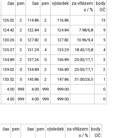
čas
pen
čas
pen
výsledek
za vítězem
body
s / %
OČ
126.02
2
114.86
2
116.86
13
124.42
2
122.84
2
124.84
7.98/6,8
9
130.26
0
127.82
0
127.82
10.96/9,4
5
135.37
2
131.29
4
135.29
18.43/15,8
4
134.89
2
137.26
0
136.89
20.03/17,1
3
139.02
0
134.89
2
136.89
20.03/17,1
2
153.52
0
145.86
2
147.86
31.00/26,5
1
4.00
999
4.00
999
999.00
0
4.00
999
4.00
999
999.00
0
čas
pen
čas
pen
výsledek
za vítězem
body
s / %
OČ