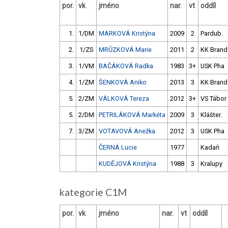
por.
vk
jméno
nar.
vt
oddíl
1.
1/DM
MARKOVÁ Kristýna
2009
2
Pardub.
2.
1/ZS
MRŮZKOVÁ Marie
2011
2
KK Brand
3.
1/VM
BAČÁKOVÁ Radka
1983
3+
USK Pha
4.
1/ZM
ŠENKOVÁ Aniko
2013
3
KK Brand
5.
2/ZM
VÁLKOVÁ Tereza
2012
3+
VS Tábor
5.
2/DM
PETRILÁKOVÁ Markéta
2009
3
Klášter.
7.
3/ZM
VOTAVOVÁ Anežka
2012
3
USK Pha
ČERNÁ Lucie
1977
Kadaň
KUDĚJOVÁ Kristýna
1988
3
Kralupy
kategorie C1M
por.
vk
jméno
nar.
vt
oddíl