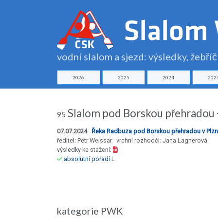
vodní slalom a sjezd: výsledky, žebří
2026
2025
2024
202
Slalom pod Borskou přehradou 
95
07.07.2024
Řeka Radbuza pod Borskou přehradou v Plzn
ředitel: Petr Weissar vrchní rozhodčí: Jana Lagnerová
výsledky ke stažení:
absolutní pořadí
L
kategorie PWK