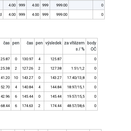
4.00
999
4.00
999
999.00
0
d
4.00
999
4.00
999
999.00
0
čas
pen
čas
pen
výsledek
za vítězem
body
s / %
OČ
125.87
0
130.97
4
125.87
0
125.38
2
127.26
2
127.38
1.51/1,2
0
141.20
10
143.27
0
143.27
17.40/13,8
0
152.70
4
140.84
4
144.84
18.97/15,1
0
142.96
6
145.44
0
145.44
19.57/15,5
0
168.44
6
174.63
2
174.44
48.57/38,6
0