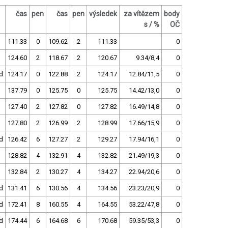
čas
pen
čas
pen
výsledek
za vítězem
body
s / %
OČ
111.33
0
109.62
2
111.33
0
124.60
2
118.67
2
120.67
9.34/8,4
0
d
124.17
0
122.88
2
124.17
12.84/11,5
0
137.79
0
125.75
0
125.75
14.42/13,0
0
127.40
2
127.82
0
127.82
16.49/14,8
0
127.80
2
126.99
2
128.99
17.66/15,9
0
d
126.42
6
127.27
2
129.27
17.94/16,1
0
128.82
4
132.91
4
132.82
21.49/19,3
0
132.84
2
130.27
4
134.27
22.94/20,6
0
d
131.41
6
130.56
4
134.56
23.23/20,9
0
d
172.41
8
160.55
4
164.55
53.22/47,8
0
d
174.44
6
164.68
6
170.68
59.35/53,3
0