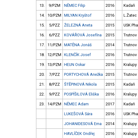
13.
9/PZM
NĚMEC Filip
2016
Kadaň
14.
10/PZM
MILYAN Kryštof
2016
L.Žatec
15.
5/PZZ
ŽELEZNÁ Aneta
2015
USK Pha
16.
6/PZZ
KOVÁŘOVÁ Josefína
2015
Trutnov
17.
11/PZM
MATĚNA Jonáš
2014
Trutnov
18.
12/PZM
KLENČÍK Josef
2016
Trutnov
19.
13/PZM
HEUN Oskar
2016
Kralupy
20.
7/PZZ
PORTYCHOVÁ Anežka
2015
Trutnov
21.
8/PZZ
ŠTĚPINOVÁ Nikola
2015
Kadaň
22.
9/PZZ
POSPÍŠILOVÁ Eliška
2016
Kralupy
23.
14/PZM
NĚMEC Adam
2017
Kadaň
LUKEŠOVÁ Sára
2016
USK Pha
JOHANIDESOVÁ Ema
2014
Kralupy
HAVLÍČEK Ondřej
2016
Kralupy