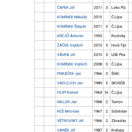
ČAPEK Jiří
2011
3
Loko Plz
KOMÍNEK Mikuláš
2013
Č.Lípa
KOMÍNEK Štěpán
2011
3
Č.Lípa
KREJČÍ Antonín
1955
Roztoky
ŽÁČEK Vojtěch
2013
3
Horš.Týn
VÁVRA Jiří
2013
3
USK Pha
KOMÍNEK Vojtěch
2008
3
Č.Lípa
PISKÁČEK Jan
1966
3
Štětí
VADLEJCH Jan
1989
3
SKVSČB
FILIPI Robert
1964
3+
Č.Lípa
MILLER Jan
1968
2
Turnov
KEŠ Miroslav
1967
2
Soběslav
VĚTROVSKÝ Jiří
1966
2
Zbraslav
VANĚK Jiří
1987
2
Kralupy