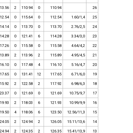
13.56
2
110.94
0
110.94
26
12.54
0
115.64
0
112.54
1.60/1,4
25
14.14
0
113.70
0
113.70
2.76/2,5
24
14.28
0
121.41
6
114.28
3.34/3,0
23
17.26
0
115.58
0
115.58
4.64/4,2
22
13.89
2
113.96
2
115.89
4.95/4,5
21
16.10
0
117.48
4
116.10
5.16/4,7
20
17.65
0
131.41
12
117.65
6.71/6,0
19
15.92
2
122.58
2
117.92
6.98/6,3
18
23.37
0
121.69
0
121.69
10.75/9,7
17
19.93
2
118.03
6
121.93
10.99/9,9
16
19.50
4
118.06
6
123.50
12.56/11,3
15
24.05
2
124.94
2
126.05
15.11/13,6
14
24.94
2
124.35
2
126.35
15.41/13,9
13