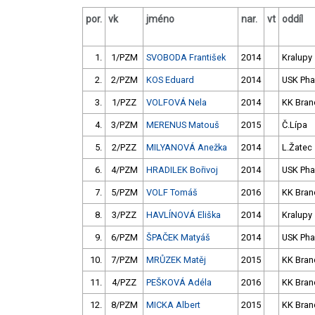
por.
vk
jméno
nar.
vt
oddíl
1.
1/PZM
SVOBODA František
2014
Kralupy
2.
2/PZM
KOS Eduard
2014
USK Pha
3.
1/PZZ
VOLFOVÁ Nela
2014
KK Bran
4.
3/PZM
MERENUS Matouš
2015
Č.Lípa
5.
2/PZZ
MILYANOVÁ Anežka
2014
L.Žatec
6.
4/PZM
HRADILEK Bořivoj
2014
USK Pha
7.
5/PZM
VOLF Tomáš
2016
KK Bran
8.
3/PZZ
HAVLÍNOVÁ Eliška
2014
Kralupy
9.
6/PZM
ŠPAČEK Matyáš
2014
USK Pha
10.
7/PZM
MRŮZEK Matěj
2015
KK Bran
11.
4/PZZ
PEŠKOVÁ Adéla
2016
KK Bran
12.
8/PZM
MICKA Albert
2015
KK Bran