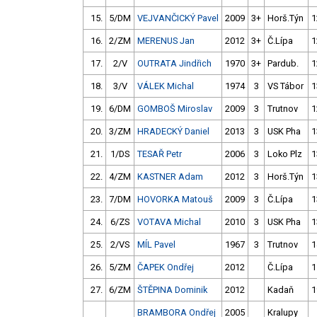
15.
5/DM
VEJVANČICKÝ Pavel
2009
3+
Horš.Týn
1
16.
2/ZM
MERENUS Jan
2012
3+
Č.Lípa
1
17.
2/V
OUTRATA Jindřich
1970
3+
Pardub.
1
18.
3/V
VÁLEK Michal
1974
3
VS Tábor
1
19.
6/DM
GOMBOŠ Miroslav
2009
3
Trutnov
1
20.
3/ZM
HRADECKÝ Daniel
2013
3
USK Pha
1
21.
1/DS
TESAŘ Petr
2006
3
Loko Plz
1
22.
4/ZM
KASTNER Adam
2012
3
Horš.Týn
1
23.
7/DM
HOVORKA Matouš
2009
3
Č.Lípa
1
24.
6/ZS
VOTAVA Michal
2010
3
USK Pha
1
25.
2/VS
MÍL Pavel
1967
3
Trutnov
1
26.
5/ZM
ČAPEK Ondřej
2012
Č.Lípa
1
27.
6/ZM
ŠTĚPINA Dominik
2012
Kadaň
1
BRAMBORA Ondřej
2005
Kralupy