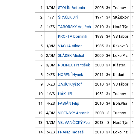
1.
1/DM
STOLÍN Antonín
2008
3+
Trutnov
1
2.
1/V
ŠPAČEK Jiří
1974
3+
SKŽižkov
1
3.
1/ZS
TÁBORSKÝ Vojtěch
2010
3+
Horš.Týn
1
4.
KROFTA Dominik
1993
3+
VS Tábor
1
5.
1/VM
VÁCHA Viktor
1985
3+
Rakovník
1
6.
2/DM
SLÁDEK Michal
2009
3+
Loko Plz
1
7.
3/DM
ROLINEC František
2008
3+
Klášter.
1
8.
2/ZS
HOŘENÍ Hynek
2011
3+
Kadaň
1
9.
3/ZS
ZAJÍC Kryštof
2010
3+
VS Tábor
1
10.
1/VS
HÁK Jiří
1952
3+
Trutnov
1
11.
4/ZS
FABIÁN Filip
2010
3+
Boh.Pha
1
12.
4/DM
VÍDEŇSKÝ Antonín
2008
3
Trutnov
1
13.
1/ZM
VEJVANČICKÝ Petr
2013
3
Horš.Týn
1
14.
5/ZS
FRANZ Tadeáš
2010
3+
Loko Plz
1