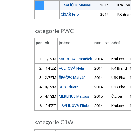
HAVLÍČEK Matyáš
2014
Kralupy
CÍSAŘ Filip
2014
KK Bran
kategorie PWC
por.
vk
jméno
nar.
vt
oddíl
1.
1/PZM
SVOBODA František
2014
Kralupy
2.
1/PZZ
VOLFOVÁ Nela
2014
KK Brand
3.
2/PZM
ŠPAČEK Matyáš
2014
USK Pha
4.
3/PZM
KOS Eduard
2014
USK Pha
5.
4/PZM
MERENUS Matouš
2015
Č.Lípa
6.
2/PZZ
HAVLÍNOVÁ Eliška
2014
Kralupy
kategorie C1W