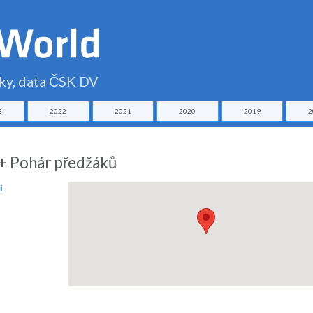
čky, data ČSK DV
3
2022
2021
2020
2019
2
+ Pohár předžáků
i