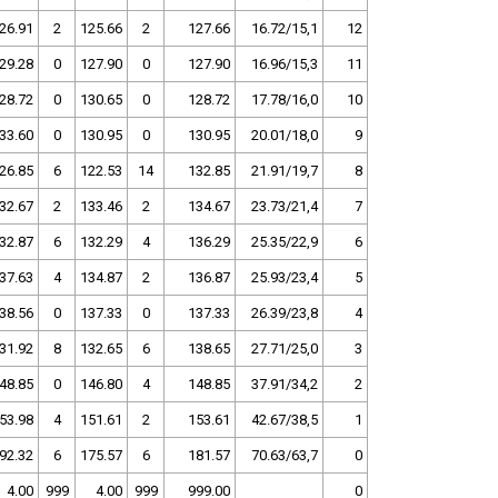
26.91
2
125.66
2
127.66
16.72/15,1
12
29.28
0
127.90
0
127.90
16.96/15,3
11
28.72
0
130.65
0
128.72
17.78/16,0
10
33.60
0
130.95
0
130.95
20.01/18,0
9
26.85
6
122.53
14
132.85
21.91/19,7
8
32.67
2
133.46
2
134.67
23.73/21,4
7
32.87
6
132.29
4
136.29
25.35/22,9
6
37.63
4
134.87
2
136.87
25.93/23,4
5
38.56
0
137.33
0
137.33
26.39/23,8
4
31.92
8
132.65
6
138.65
27.71/25,0
3
48.85
0
146.80
4
148.85
37.91/34,2
2
53.98
4
151.61
2
153.61
42.67/38,5
1
92.32
6
175.57
6
181.57
70.63/63,7
0
4.00
999
4.00
999
999.00
0