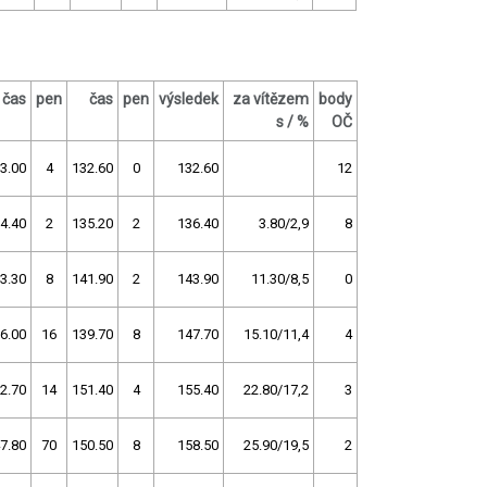
čas
pen
čas
pen
výsledek
za vítězem
body
s / %
OČ
3.00
4
132.60
0
132.60
12
4.40
2
135.20
2
136.40
3.80/2,9
8
3.30
8
141.90
2
143.90
11.30/8,5
0
6.00
16
139.70
8
147.70
15.10/11,4
4
2.70
14
151.40
4
155.40
22.80/17,2
3
7.80
70
150.50
8
158.50
25.90/19,5
2