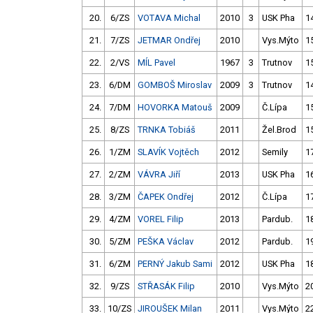
20.
6/ZS
VOTAVA Michal
2010
3
USK Pha
1
21.
7/ZS
JETMAR Ondřej
2010
Vys.Mýto
1
22.
2/VS
MÍL Pavel
1967
3
Trutnov
1
23.
6/DM
GOMBOŠ Miroslav
2009
3
Trutnov
1
24.
7/DM
HOVORKA Matouš
2009
Č.Lípa
1
25.
8/ZS
TRNKA Tobiáš
2011
Žel.Brod
1
26.
1/ZM
SLAVÍK Vojtěch
2012
Semily
1
27.
2/ZM
VÁVRA Jiří
2013
USK Pha
1
28.
3/ZM
ČAPEK Ondřej
2012
Č.Lípa
1
29.
4/ZM
VOREL Filip
2013
Pardub.
1
30.
5/ZM
PEŠKA Václav
2012
Pardub.
1
31.
6/ZM
PERNÝ Jakub Sami
2012
USK Pha
1
32.
9/ZS
STŘASÁK Filip
2010
Vys.Mýto
2
33.
10/ZS
JIROUŠEK Milan
2011
Vys.Mýto
2