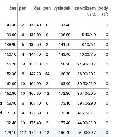
čas
pen
čas
pen
výsledek
za vítězem
body
s / %
OČ
140.30
2
133.40
0
133.40
0
139.60
6
138.80
0
138.80
5.40/4,0
0
138.90
6
139.50
2
141.50
8.10/6,1
0
150.10
4
141.40
2
143.40
10.00/7,5
0
156.70
18
156.30
2
158.30
24.90/18,7
0
152.30
8
147.20
54
160.30
26.90/20,2
0
162.00
10
161.90
2
163.90
30.50/22,9
0
m
162.80
10
165.60
12
172.80
39.40/29,5
0
d
168.90
8
167.10
6
173.10
39.70/29,8
0
d
171.10
4
171.50
16
175.10
41.70/31,3
0
192.40
10
175.40
2
177.40
44.00/33,0
0
179.10
112
174.40
12
186.40
53.00/39,7
0