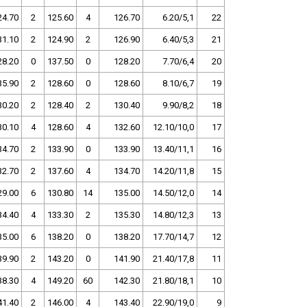
24.70
2
125.60
4
126.70
6.20/5,1
22
31.10
2
124.90
2
126.90
6.40/5,3
21
28.20
0
137.50
0
128.20
7.70/6,4
20
35.90
2
128.60
0
128.60
8.10/6,7
19
30.20
2
128.40
2
130.40
9.90/8,2
18
30.10
4
128.60
4
132.60
12.10/10,0
17
34.70
2
133.90
0
133.90
13.40/11,1
16
32.70
2
137.60
4
134.70
14.20/11,8
15
29.00
6
130.80
14
135.00
14.50/12,0
14
34.40
4
133.30
2
135.30
14.80/12,3
13
35.00
6
138.20
0
138.20
17.70/14,7
12
39.90
2
143.20
0
141.90
21.40/17,8
11
38.30
4
149.20
60
142.30
21.80/18,1
10
41.40
2
146.00
4
143.40
22.90/19,0
9