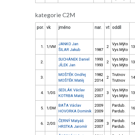
kategorie C2M
por.
vk
jméno
nar.
vt
oddíl
JANKO Jan
Vys.Mýto
1.
1/VM
2
13
ŠILAR Jakub
1987
Vys.Mýto
SUCHÁNEK Daniel
1993
Vys.Mýto
2.
2
13
JÍLEK Jan
1993
Vys.Mýto
MOŠTĚK Ondřej
1982
Trutnov
3.
2
14
MOŠTĚK Matěj
2014
Trutnov
SEDLÁK Václav
2007
Vys.Mýto
4.
1/DS
3
13
KOTRBA Matěj
2007
Vys.Mýto
BAŤA Václav
2009
Pardub.
5.
1/DM
16
HOVORKA Dominik
2009
Pardub.
ČERNÝ Matyáš
2008
Pardub.
6.
2/DS
3
14
HRSTKA Jaromír
2007
Pardub.