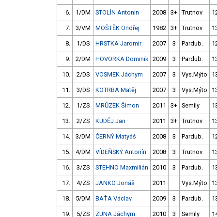
6.
1/DM
STOLÍN Antonín
2008
3+
Trutnov
1
7.
3/VM
MOŠTĚK Ondřej
1982
3+
Trutnov
1
8.
1/DS
HRSTKA Jaromír
2007
3
Pardub.
1
9.
2/DM
HOVORKA Dominik
2009
3
Pardub.
1
10.
2/DS
VOSMEK Jáchym
2007
3
Vys.Mýto
1
11.
3/DS
KOTRBA Matěj
2007
3
Vys.Mýto
1
12.
1/ZS
MRŮZEK Šimon
2011
3+
Semily
1
13.
2/ZS
KUDĚJ Jan
2011
3+
Trutnov
1
14.
3/DM
ČERNÝ Matyáš
2008
3
Pardub.
1
15.
4/DM
VÍDEŇSKÝ Antonín
2008
3
Trutnov
1
16.
3/ZS
STEHNO Maxmilián
2010
3
Pardub.
1
17.
4/ZS
JANKO Jonáš
2011
Vys.Mýto
1
18.
5/DM
BAŤA Václav
2009
3
Pardub.
1
19.
5/ZS
ZUNA Jáchym
2010
3
Semily
1