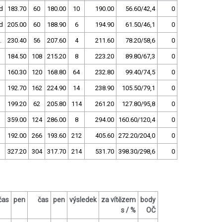
d
183.70
60
180.00
10
190.00
56.60/42,4
0
d
205.00
60
188.90
6
194.90
61.50/46,1
0
.
230.40
56
207.60
4
211.60
78.20/58,6
0
184.50
108
215.20
8
223.20
89.80/67,3
0
160.30
120
168.80
64
232.80
99.40/74,5
0
192.70
162
224.90
14
238.90
105.50/79,1
0
199.20
62
205.80
114
261.20
127.80/95,8
0
359.00
124
286.00
8
294.00
160.60/120,4
0
192.00
266
193.60
212
405.60
272.20/204,0
0
327.20
304
317.70
214
531.70
398.30/298,6
0
čas
pen
čas
pen
výsledek
za vítězem
body
s / %
OČ