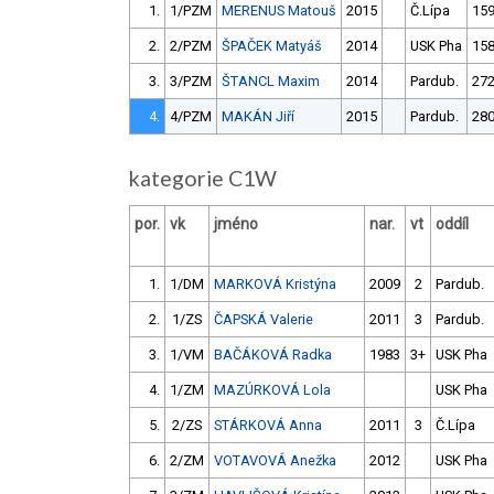
1.
1/PZM
MERENUS Matouš
2015
Č.Lípa
159
2.
2/PZM
ŠPAČEK Matyáš
2014
USK Pha
158
3.
3/PZM
ŠTANCL Maxim
2014
Pardub.
272
4.
4/PZM
MAKÁN Jiří
2015
Pardub.
280
kategorie C1W
por.
vk
jméno
nar.
vt
oddíl
1.
1/DM
MARKOVÁ Kristýna
2009
2
Pardub.
2.
1/ZS
ČAPSKÁ Valerie
2011
3
Pardub.
3.
1/VM
BAČÁKOVÁ Radka
1983
3+
USK Pha
4.
1/ZM
MAZÚRKOVÁ Lola
USK Pha
5.
2/ZS
STÁRKOVÁ Anna
2011
3
Č.Lípa
6.
2/ZM
VOTAVOVÁ Anežka
2012
USK Pha