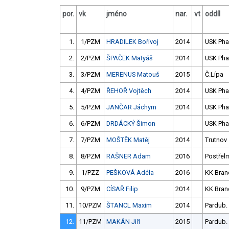
por.
vk
jméno
nar.
vt
oddíl
1.
1/PZM
HRADILEK Bořivoj
2014
USK Pha
2.
2/PZM
ŠPAČEK Matyáš
2014
USK Pha
3.
3/PZM
MERENUS Matouš
2015
Č.Lípa
4.
4/PZM
ŘEHOŘ Vojtěch
2014
USK Pha
5.
5/PZM
JANČAR Jáchym
2014
USK Pha
6.
6/PZM
DRDÁCKÝ Šimon
USK Pha
7.
7/PZM
MOŠTĚK Matěj
2014
Trutnov
8.
8/PZM
RAŠNER Adam
2016
Postřel
9.
1/PZZ
PEŠKOVÁ Adéla
2016
KK Bran
10.
9/PZM
CÍSAŘ Filip
2014
KK Bran
11.
10/PZM
ŠTANCL Maxim
2014
Pardub.
12.
11/PZM
MAKÁN Jiří
2015
Pardub.