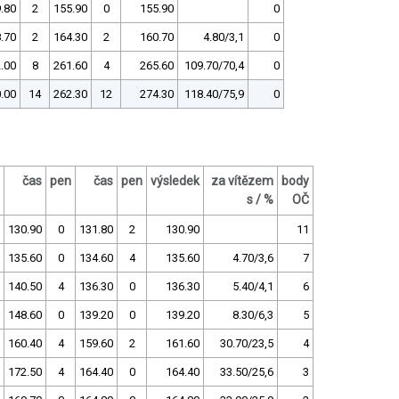
.80
2
155.90
0
155.90
0
.70
2
164.30
2
160.70
4.80/3,1
0
.00
8
261.60
4
265.60
109.70/70,4
0
.00
14
262.30
12
274.30
118.40/75,9
0
čas
pen
čas
pen
výsledek
za vítězem
body
s / %
OČ
130.90
0
131.80
2
130.90
11
135.60
0
134.60
4
135.60
4.70/3,6
7
140.50
4
136.30
0
136.30
5.40/4,1
6
148.60
0
139.20
0
139.20
8.30/6,3
5
160.40
4
159.60
2
161.60
30.70/23,5
4
172.50
4
164.40
0
164.40
33.50/25,6
3