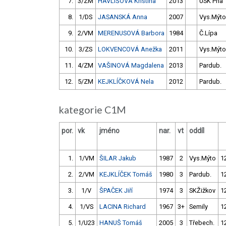
7.
3/ZM
HAVLIŠOVÁ Kristína
2013
USK Pha
8.
1/DS
JASANSKÁ Anna
2007
Vys.Mýto
9.
2/VM
MERENUSOVÁ Barbora
1984
Č.Lípa
10.
3/ZS
LOKVENCOVÁ Anežka
2011
Vys.Mýto
11.
4/ZM
VAŠINOVÁ Magdalena
2013
Pardub.
12.
5/ZM
KEJKLÍČKOVÁ Nela
2012
Pardub.
kategorie C1M
por.
vk
jméno
nar.
vt
oddíl
1.
1/VM
ŠILAR Jakub
1987
2
Vys.Mýto
1
2.
2/VM
KEJKLÍČEK Tomáš
1980
3
Pardub.
1
3.
1/V
ŠPAČEK Jiří
1974
3
SKŽižkov
1
4.
1/VS
LACINA Richard
1967
3+
Semily
1
5.
1/U23
HANUŠ Tomáš
2005
3
Třebech.
1