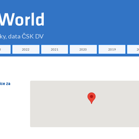
čky, data ČSK DV
3
2022
2021
2020
2019
2
ice za