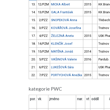
13.
12/PZM
MICKA Albert
2015
KK Bran
14.
13/PZM
GALA František
2015
KK Bran
15.
2/PZZ
SNOPEKOVÁ Anna
Třebech
16.
3/PZZ
KOVÁŘOVÁ Josefína
Trutnov
17.
4/PZZ
ŽELEZNÁ Aneta
2015
USK Pha
18.
14/PZM
KLENČÍK Josef
Trutnov
19.
15/PZM
MATĚNA Jonáš
2014
Trutnov
20.
5/PZZ
VAŠINOVÁ Valerie
2016
Pardub.
21.
6/PZZ
LUKEŠOVÁ Sára
USK Pha
22.
7/PZZ
PORTYCHOVÁ Anežka
2015
Trutnov
kategorie PWC
por.
vk
jméno
nar.
vt
oddíl