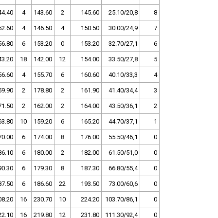
44.40
4
143.60
2
145.60
25.10/20,8
8
52.60
4
146.50
4
150.50
30.00/24,9
7
56.80
6
153.20
0
153.20
32.70/27,1
6
43.20
18
142.00
12
154.00
33.50/27,8
5
56.60
4
155.70
6
160.60
40.10/33,3
4
59.90
2
178.80
2
161.90
41.40/34,4
3
71.50
2
162.00
2
164.00
43.50/36,1
2
63.80
10
159.20
6
165.20
44.70/37,1
1
70.00
6
174.00
8
176.00
55.50/46,1
0
86.10
6
180.00
2
182.00
61.50/51,0
0
90.30
6
179.30
8
187.30
66.80/55,4
0
87.50
6
186.60
22
193.50
73.00/60,6
0
08.20
16
230.70
10
224.20
103.70/86,1
0
22.10
16
219.80
12
231.80
111.30/92,4
0