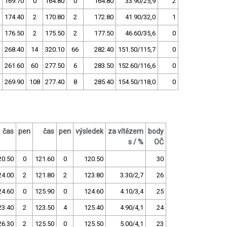
169.70
0
164.80
0
164.80
33.90/25,9
2
174.40
2
170.80
2
172.80
41.90/32,0
1
176.50
2
175.50
2
177.50
46.60/35,6
0
268.40
14
320.10
66
282.40
151.50/115,7
0
261.60
60
277.50
6
283.50
152.60/116,6
0
269.90
108
277.40
8
285.40
154.50/118,0
0
čas
pen
čas
pen
výsledek
za vítězem
body
s / %
OČ
20.50
0
121.60
0
120.50
30
24.00
2
121.80
2
123.80
3.30/2,7
26
24.60
0
125.90
0
124.60
4.10/3,4
25
23.40
2
123.50
4
125.40
4.90/4,1
24
26.30
2
125.50
0
125.50
5.00/4,1
23