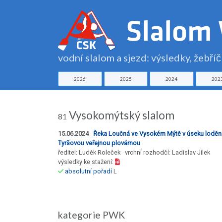
vodní slalom a sjezd: výsledky, žebří
2026
2025
2024
202
Vysokomýtský slalom
81
15.06.2024
Řeka Loučná ve Vysokém Mýtě v úseku loděn
Tyršovou veřejnou plovárnou
ředitel: Luděk Roleček vrchní rozhodčí: Ladislav Jílek
výsledky ke stažení:
absolutní pořadí
L
kategorie PWK