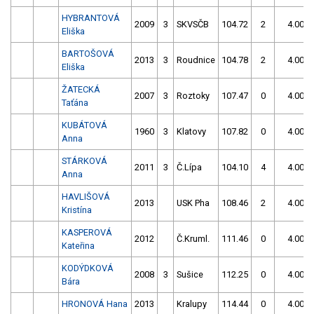
HYBRANTOVÁ
2009
3
SKVSČB
104.72
2
4.00
Eliška
BARTOŠOVÁ
2013
3
Roudnice
104.78
2
4.00
Eliška
ŽATECKÁ
2007
3
Roztoky
107.47
0
4.00
Taťána
KUBÁTOVÁ
1960
3
Klatovy
107.82
0
4.00
Anna
STÁRKOVÁ
2011
3
Č.Lípa
104.10
4
4.00
Anna
HAVLIŠOVÁ
2013
USK Pha
108.46
2
4.00
Kristína
KASPEROVÁ
2012
Č.Kruml.
111.46
0
4.00
Kateřina
KODÝDKOVÁ
2008
3
Sušice
112.25
0
4.00
Bára
HRONOVÁ Hana
2013
Kralupy
114.44
0
4.00