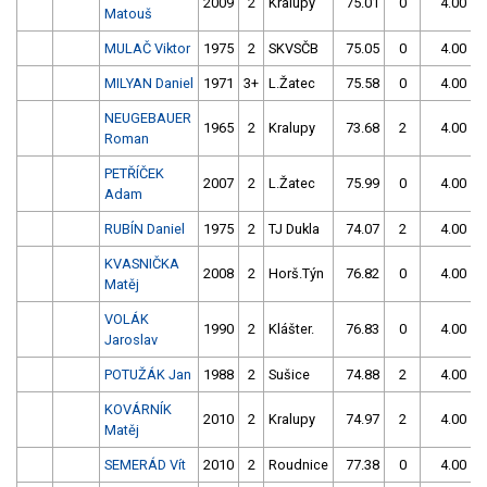
2009
2
Kralupy
75.01
0
4.00
9
Matouš
MULAČ Viktor
1975
2
SKVSČB
75.05
0
4.00
9
MILYAN Daniel
1971
3+
L.Žatec
75.58
0
4.00
9
NEUGEBAUER
1965
2
Kralupy
73.68
2
4.00
9
Roman
PETŘÍČEK
2007
2
L.Žatec
75.99
0
4.00
9
Adam
RUBÍN Daniel
1975
2
TJ Dukla
74.07
2
4.00
9
KVASNIČKA
2008
2
Horš.Týn
76.82
0
4.00
9
Matěj
VOLÁK
1990
2
Klášter.
76.83
0
4.00
9
Jaroslav
POTUŽÁK Jan
1988
2
Sušice
74.88
2
4.00
9
KOVÁRNÍK
2010
2
Kralupy
74.97
2
4.00
9
Matěj
SEMERÁD Vít
2010
2
Roudnice
77.38
0
4.00
9