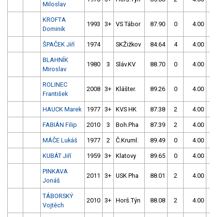
Miloslav
KROFTA
1993
3+
VS Tábor
87.90
0
4.00
99
Dominik
ŠPAČEK Jiří
1974
SKŽižkov
84.64
4
4.00
99
BLAHNÍK
1980
3
Sláv.KV
88.70
0
4.00
99
Miroslav
ROLINEC
2008
3+
Klášter.
89.26
0
4.00
99
František
HAUCK Marek
1977
3+
KVS HK
87.38
2
4.00
99
FABIÁN Filip
2010
3
Boh.Pha
87.39
2
4.00
99
MÁČE Lukáš
1977
2
Č.Kruml.
89.49
0
4.00
99
KUBÁT Jiří
1959
3+
Klatovy
89.65
0
4.00
99
PINKAVA
2011
3+
USK Pha
88.01
2
4.00
99
Jonáš
TÁBORSKÝ
2010
3+
Horš.Týn
88.08
2
4.00
99
Vojtěch