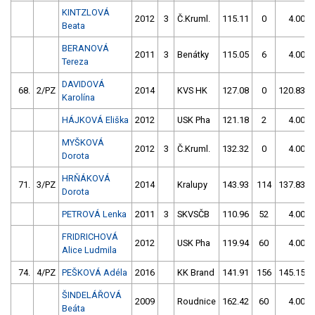
KINTZLOVÁ
2012
3
Č.Kruml.
115.11
0
4.00
Beata
BERANOVÁ
2011
3
Benátky
115.05
6
4.00
Tereza
DAVIDOVÁ
68.
2/PZ
2014
KVS HK
127.08
0
120.83
Karolína
HÁJKOVÁ Eliška
2012
USK Pha
121.18
2
4.00
MYŠKOVÁ
2012
3
Č.Kruml.
132.32
0
4.00
Dorota
HRŇÁKOVÁ
71.
3/PZ
2014
Kralupy
143.93
114
137.83
Dorota
PETROVÁ Lenka
2011
3
SKVSČB
110.96
52
4.00
FRIDRICHOVÁ
2012
USK Pha
119.94
60
4.00
Alice Ludmila
74.
4/PZ
PEŠKOVÁ Adéla
2016
KK Brand
141.91
156
145.15
ŠINDELÁŘOVÁ
2009
Roudnice
162.42
60
4.00
Beáta