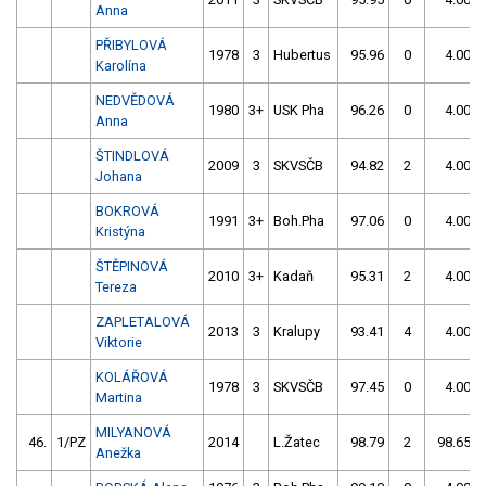
Anna
PŘIBYLOVÁ
1978
3
Hubertus
95.96
0
4.00
Karolína
NEDVĚDOVÁ
1980
3+
USK Pha
96.26
0
4.00
Anna
ŠTINDLOVÁ
2009
3
SKVSČB
94.82
2
4.00
Johana
BOKROVÁ
1991
3+
Boh.Pha
97.06
0
4.00
Kristýna
ŠTĚPINOVÁ
2010
3+
Kadaň
95.31
2
4.00
Tereza
ZAPLETALOVÁ
2013
3
Kralupy
93.41
4
4.00
Viktorie
KOLÁŘOVÁ
1978
3
SKVSČB
97.45
0
4.00
Martina
MILYANOVÁ
46.
1/PZ
2014
L.Žatec
98.79
2
98.65
Anežka