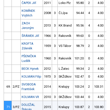
ČAPEK Jiří
2011
Loko Plz
95.80
2
4.00
99
KOMÍNEK
2008
3
Č.Lípa
94.44
4
4.00
99
Vojtěch
ZACH
2013
3
KK Brand
95.56
4
4.00
99
Jeroným
ŠRÁMEK Jiří
1966
3
Rakovník
99.63
0
4.00
99
KROFTA
1959
3
VS Tábor
98.79
2
4.00
99
Zdeněk
PŠENIČKA
1960
3
Rakovník
101.20
0
4.00
99
Luděk
BECK Hynek
2012
L.Žatec
99.34
2
4.00
99
KOLMAN Filip
1973
3
SKŽižkov
102.47
0
4.00
99
SVOBODA
69.
2/PZ
2014
Kralupy
103.24
2
103.31
0
František
KOLMAN Vít
2010
3
SKŽižkov
103.44
0
4.00
99
DOLEŽAL
71.
3/PZ
2015
Kralupy
103.87
2
103.80
0
Štěpán