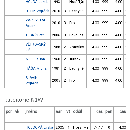
HOJDA Jakub
1993
Horš.Týn
4.00
999
4.00
99
UHLÍK Vojtěch
2010
3
Bechyně
4.00
999
4.00
99
ZACHYSTAL
2010
3
Frol
4.00
999
4.00
99
Adam
TESAŘ Petr
2006
3
Loko Plz
4.00
999
4.00
99
VĚTROVSKÝ
1966
2
Zbraslav
4.00
999
4.00
99
Jiří
MILLER Jan
1968
2
Turnov
4.00
999
4.00
99
HÁŠA Michal
1981
2
Bechyně
4.00
999
4.00
99
SLAVÍK
2005
2
Frol
4.00
999
4.00
99
Vojtěch
kategorie K1W
por.
vk
jméno
nar.
vt
oddíl
čas
pen
čas
HOJDOVÁ Eliška
2005
1
Horš.Týn
74.17
0
4.00