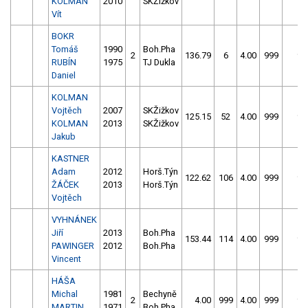
KOLMAN
2010
SKŽižkov
Vít
BOKR
Tomáš
1990
Boh.Pha
2
136.79
6
4.00
999
99
RUBÍN
1975
TJ Dukla
Daniel
KOLMAN
Vojtěch
2007
SKŽižkov
125.15
52
4.00
999
99
KOLMAN
2013
SKŽižkov
Jakub
KASTNER
Adam
2012
Horš.Týn
122.62
106
4.00
999
99
ŽÁČEK
2013
Horš.Týn
Vojtěch
VYHNÁNEK
Jiří
2013
Boh.Pha
153.44
114
4.00
999
99
PAWINGER
2012
Boh.Pha
Vincent
HÁŠA
Michal
1981
Bechyně
2
4.00
999
4.00
999
99
MARTIN
1971
Boh.Pha