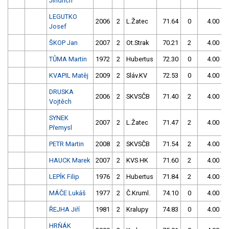
Jindřich
LEGUTKO
2006
2
L.Žatec
71.64
0
4.00
9
Josef
ŠKOP Jan
2007
2
Ot.Strak
70.21
2
4.00
9
TŮMA Martin
1972
2
Hubertus
72.30
0
4.00
9
KVAPIL Matěj
2009
2
Sláv.KV
72.53
0
4.00
9
DRUSKA
2006
2
SKVSČB
71.40
2
4.00
9
Vojtěch
SYNEK
2007
2
L.Žatec
71.47
2
4.00
9
Přemysl
PETR Martin
2008
2
SKVSČB
71.54
2
4.00
9
HAUCK Marek
2007
2
KVS HK
71.60
2
4.00
9
LEPÍK Filip
1976
2
Hubertus
71.84
2
4.00
9
MÁČE Lukáš
1977
2
Č.Kruml.
74.10
0
4.00
9
ŘEJHA Jiří
1981
2
Kralupy
74.83
0
4.00
9
HRŇÁK