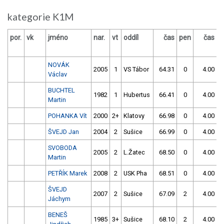
kategorie K1M
por.
vk
jméno
nar.
vt
oddíl
čas
pen
čas
p
NOVÁK
2005
1
VS Tábor
64.31
0
4.00
9
Václav
BUCHTEL
1982
1
Hubertus
66.41
0
4.00
9
Martin
POHANKA Vít
2000
2+
Klatovy
66.98
0
4.00
9
ŠVEJD Jan
2004
2
Sušice
66.99
0
4.00
9
SVOBODA
2005
2
L.Žatec
68.50
0
4.00
9
Martin
PETŘÍK Marek
2008
2
USK Pha
68.51
0
4.00
9
ŠVEJD
2007
2
Sušice
67.09
2
4.00
9
Jáchym
BENEŠ
1985
3+
Sušice
68.10
2
4.00
9