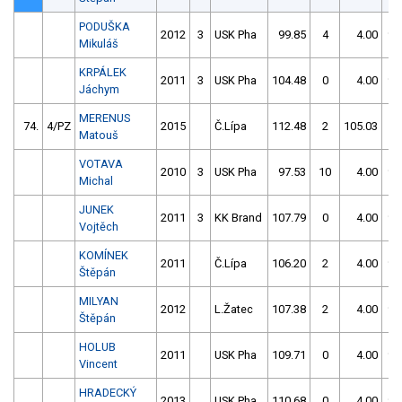
PODUŠKA
2012
3
USK Pha
99.85
4
4.00
99
Mikuláš
KRPÁLEK
2011
3
USK Pha
104.48
0
4.00
99
Jáchym
MERENUS
74.
4/PZ
2015
Č.Lípa
112.48
2
105.03
0
Matouš
VOTAVA
2010
3
USK Pha
97.53
10
4.00
99
Michal
JUNEK
2011
3
KK Brand
107.79
0
4.00
99
Vojtěch
KOMÍNEK
2011
Č.Lípa
106.20
2
4.00
99
Štěpán
MILYAN
2012
L.Žatec
107.38
2
4.00
99
Štěpán
HOLUB
2011
USK Pha
109.71
0
4.00
99
Vincent
HRADECKÝ
2013
USK Pha
110.68
0
4.00
99