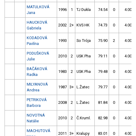
MATULKOVÁ
1996
1
TJ Dukla
74.54
0
4.00
Jana
HAUCKOVÁ
2002
2+
KVS HK
74.73
0
4.00
Gabriela
KODADOVÁ
1993
So Trója
75.90
2
4.00
Pavlína
PODUŠKOVÁ
2010
2
USK Pha
79.11
0
4.00
Julie
BAČÁKOVÁ
1983
2
USK Pha
79.48
0
4.00
Radka
MILYANOVÁ
1987
3+
L.Žatec
79.77
0
4.00
Andrea
PETRIKOVÁ
2008
2
L.Žatec
81.84
0
4.00
Barbora
NOVOTNÁ
2010
2
Č.Kruml.
82.98
0
4.00
Natálie
MACHUTOVÁ
2011
3+
Kralupy
83.01
0
4.00