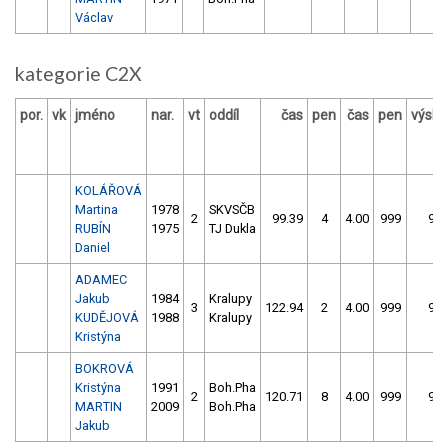
Václav
kategorie C2X
por.
vk
jméno
nar.
vt
oddíl
čas
pen
čas
pen
výsle
KOLÁŘOVÁ
Martina
1978
SKVSČB
2
99.39
4
4.00
999
999
RUBÍN
1975
TJ Dukla
Daniel
ADAMEC
Jakub
1984
Kralupy
3
122.94
2
4.00
999
999
KUDĚJOVÁ
1988
Kralupy
Kristýna
BOKROVÁ
Kristýna
1991
Boh.Pha
2
120.71
8
4.00
999
999
MARTIN
2009
Boh.Pha
Jakub