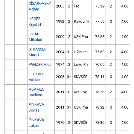
CÍSAŘOVSKÝ
2005
2
Frol
75.39
2
4.00
9
Adam
HEGER
1992
2
Rakovník
77.56
0
4.00
9
Kryštof
HILAR
2009
2
USK Pha
75.68
2
4.00
9
Mikoláš
STRASSER
2004
3+
L.Žatec
75.69
2
4.00
9
Marek
PANZER Aleš
1974
2
Loko Plz
76.05
2
4.00
9
HOTOVÝ
2006
3+
SKVSČB
78.11
0
4.00
9
Václav
ADAMEC
2011
3+
Kralupy
76.26
2
4.00
9
Jáchym
PINKAVA
2011
3+
USK Pha
78.32
0
4.00
9
Jonáš
PINKAVA
1976
2
SKVSČB
78.36
0
4.00
9
Lukáš