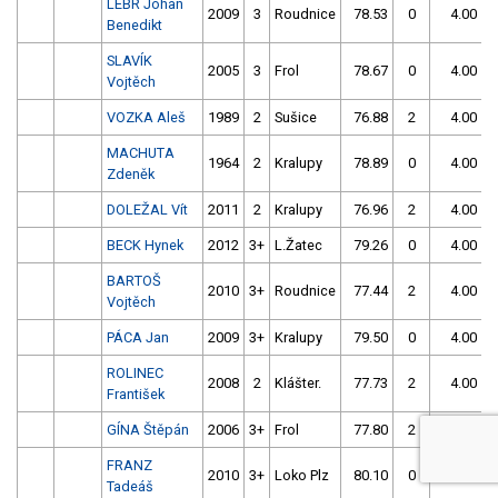
LEBR Johan
2009
3
Roudnice
78.53
0
4.00
9
Benedikt
SLAVÍK
2005
3
Frol
78.67
0
4.00
9
Vojtěch
VOZKA Aleš
1989
2
Sušice
76.88
2
4.00
9
MACHUTA
1964
2
Kralupy
78.89
0
4.00
9
Zdeněk
DOLEŽAL Vít
2011
2
Kralupy
76.96
2
4.00
9
BECK Hynek
2012
3+
L.Žatec
79.26
0
4.00
9
BARTOŠ
2010
3+
Roudnice
77.44
2
4.00
9
Vojtěch
PÁCA Jan
2009
3+
Kralupy
79.50
0
4.00
9
ROLINEC
2008
2
Klášter.
77.73
2
4.00
9
František
GÍNA Štěpán
2006
3+
Frol
77.80
2
4.00
9
FRANZ
2010
3+
Loko Plz
80.10
0
4.00
9
Tadeáš