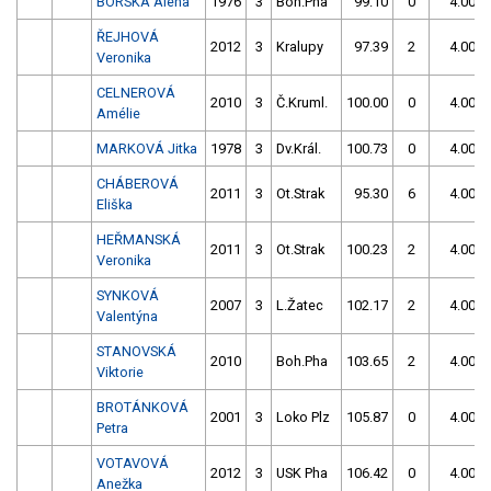
BORSKÁ Alena
1976
3
Boh.Pha
99.10
0
4.00
ŘEJHOVÁ
2012
3
Kralupy
97.39
2
4.00
Veronika
CELNEROVÁ
2010
3
Č.Kruml.
100.00
0
4.00
Amélie
MARKOVÁ Jitka
1978
3
Dv.Král.
100.73
0
4.00
CHÁBEROVÁ
2011
3
Ot.Strak
95.30
6
4.00
Eliška
HEŘMANSKÁ
2011
3
Ot.Strak
100.23
2
4.00
Veronika
SYNKOVÁ
2007
3
L.Žatec
102.17
2
4.00
Valentýna
STANOVSKÁ
2010
Boh.Pha
103.65
2
4.00
Viktorie
BROTÁNKOVÁ
2001
3
Loko Plz
105.87
0
4.00
Petra
VOTAVOVÁ
2012
3
USK Pha
106.42
0
4.00
Anežka