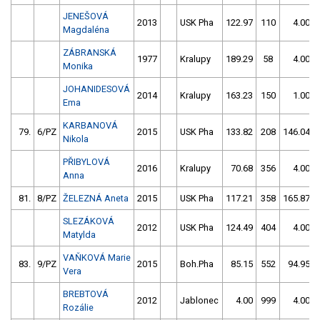
JENEŠOVÁ
2013
USK Pha
122.97
110
4.00
Magdaléna
ZÁBRANSKÁ
1977
Kralupy
189.29
58
4.00
Monika
JOHANIDESOVÁ
2014
Kralupy
163.23
150
1.00
Ema
KARBANOVÁ
79.
6/PZ
2015
USK Pha
133.82
208
146.04
Nikola
PŘIBYLOVÁ
2016
Kralupy
70.68
356
4.00
Anna
81.
8/PZ
ŽELEZNÁ Aneta
2015
USK Pha
117.21
358
165.87
SLEZÁKOVÁ
2012
USK Pha
124.49
404
4.00
Matylda
VAŇKOVÁ Marie
83.
9/PZ
2015
Boh.Pha
85.15
552
94.95
Vera
BREBTOVÁ
2012
Jablonec
4.00
999
4.00
Rozálie