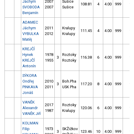
Jáchym
2007
Sušice
108.81
4
4.00
999
99
SVOBODA
2007
Sušice
Benjamín
ADAMEC
Jáchym
2011
Kralupy
111.45
4
4.00
999
99
VYBULKA
2012
Kralupy
Matěj
KREJČÍ
Hynek
1978
Roztoky
3
116.38
6
4.00
999
99
KREJČÍ
1955
Roztoky
Antonín
SÝKORA
Ondřej
2010
Boh.Pha
3
117.20
8
4.00
999
99
PINKAVA
2011
USK Pha
Jonáš
VANĚK
2017
Roztoky
Alexandr
120.06
6
4.00
999
99
1987
Kralupy
VANĚK Jiří
KOLMAN
Filip
1973
SKŽižkov
3
123.46
10
4.00
999
99