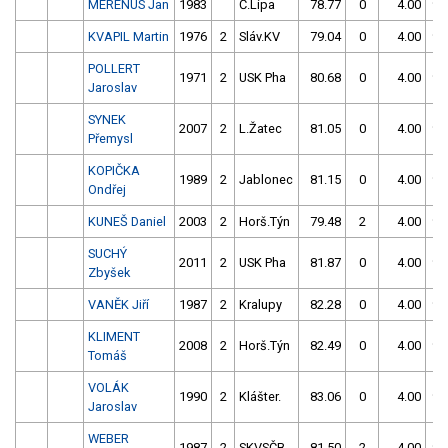
MERENUS Jan
1983
Č.Lípa
78.77
0
4.00
99
KVAPIL Martin
1976
2
Sláv.KV
79.04
0
4.00
99
POLLERT
1971
2
USK Pha
80.68
0
4.00
99
Jaroslav
SYNEK
2007
2
L.Žatec
81.05
0
4.00
99
Přemysl
KOPIČKA
1989
2
Jablonec
81.15
0
4.00
99
Ondřej
KUNEŠ Daniel
2003
2
Horš.Týn
79.48
2
4.00
99
SUCHÝ
2011
2
USK Pha
81.87
0
4.00
99
Zbyšek
VANĚK Jiří
1987
2
Kralupy
82.28
0
4.00
99
KLIMENT
2008
2
Horš.Týn
82.49
0
4.00
99
Tomáš
VOLÁK
1990
2
Klášter.
83.06
0
4.00
99
Jaroslav
WEBER
1987
2
SKVSČB
81.50
2
4.00
99