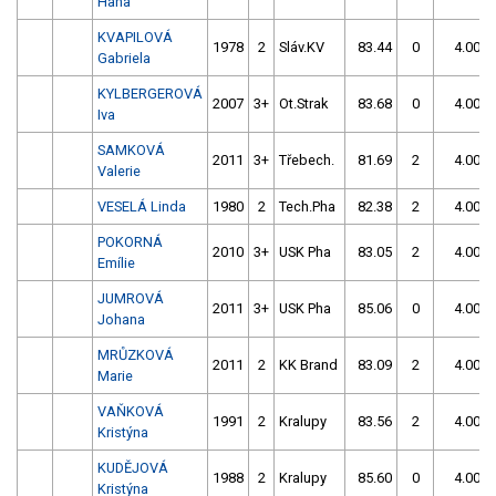
Hana
KVAPILOVÁ
1978
2
Sláv.KV
83.44
0
4.00
Gabriela
KYLBERGEROVÁ
2007
3+
Ot.Strak
83.68
0
4.00
Iva
SAMKOVÁ
2011
3+
Třebech.
81.69
2
4.00
Valerie
VESELÁ Linda
1980
2
Tech.Pha
82.38
2
4.00
POKORNÁ
2010
3+
USK Pha
83.05
2
4.00
Emílie
JUMROVÁ
2011
3+
USK Pha
85.06
0
4.00
Johana
MRŮZKOVÁ
2011
2
KK Brand
83.09
2
4.00
Marie
VAŇKOVÁ
1991
2
Kralupy
83.56
2
4.00
Kristýna
KUDĚJOVÁ
1988
2
Kralupy
85.60
0
4.00
Kristýna