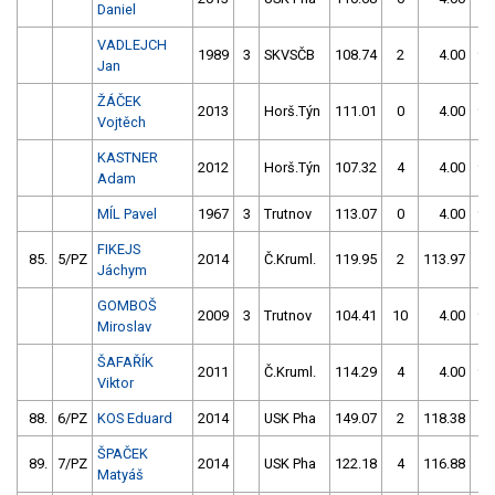
Daniel
VADLEJCH
1989
3
SKVSČB
108.74
2
4.00
99
Jan
ŽÁČEK
2013
Horš.Týn
111.01
0
4.00
99
Vojtěch
KASTNER
2012
Horš.Týn
107.32
4
4.00
99
Adam
MÍL Pavel
1967
3
Trutnov
113.07
0
4.00
99
FIKEJS
85.
5/PZ
2014
Č.Kruml.
119.95
2
113.97
0
Jáchym
GOMBOŠ
2009
3
Trutnov
104.41
10
4.00
99
Miroslav
ŠAFAŘÍK
2011
Č.Kruml.
114.29
4
4.00
99
Viktor
88.
6/PZ
KOS Eduard
2014
USK Pha
149.07
2
118.38
0
ŠPAČEK
89.
7/PZ
2014
USK Pha
122.18
4
116.88
2
Matyáš