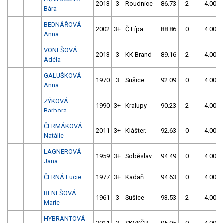
2013
3
Roudnice
86.73
2
4.00
Bára
BEDNÁŘOVÁ
2002
3+
Č.Lípa
88.86
0
4.00
Anna
VONEŠOVÁ
2013
3
KK Brand
89.16
2
4.00
Adéla
GALUŠKOVÁ
1970
3
Sušice
92.09
0
4.00
Anna
ZÝKOVÁ
1990
3+
Kralupy
90.23
2
4.00
Barbora
ČERMÁKOVÁ
2011
3+
Klášter.
92.63
0
4.00
Natálie
LAGNEROVÁ
1959
3+
Soběslav
94.49
0
4.00
Jana
ČERNÁ Lucie
1977
3+
Kadaň
94.63
0
4.00
BENEŠOVÁ
1961
3
Sušice
93.53
2
4.00
Marie
HYBRANTOVÁ
2011
3
SKVSČB
95.95
0
4.00