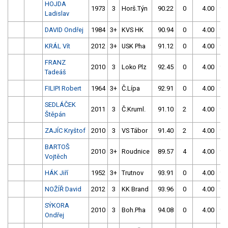
HOJDA
1973
3
Horš.Týn
90.22
0
4.00
99
Ladislav
DAVID Ondřej
1984
3+
KVS HK
90.94
0
4.00
99
KRÁL Vít
2012
3+
USK Pha
91.12
0
4.00
99
FRANZ
2010
3
Loko Plz
92.45
0
4.00
99
Tadeáš
FILIPI Robert
1964
3+
Č.Lípa
92.91
0
4.00
99
SEDLÁČEK
2011
3
Č.Kruml.
91.10
2
4.00
99
Štěpán
ZAJÍC Kryštof
2010
3
VS Tábor
91.40
2
4.00
99
BARTOŠ
2010
3+
Roudnice
89.57
4
4.00
99
Vojtěch
HÁK Jiří
1952
3+
Trutnov
93.91
0
4.00
99
NOŽÍŘ David
2012
3
KK Brand
93.96
0
4.00
99
SÝKORA
2010
3
Boh.Pha
94.08
0
4.00
99
Ondřej