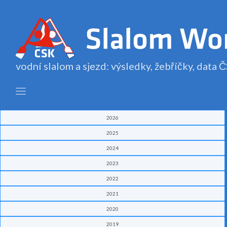
vodní slalom a sjezd: výsledky, žebříčky, data
2026
2025
2024
2023
2022
2021
2020
2019