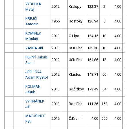
VYBULKA
2012
Kralupy
122.37
2
4.00
99
Matěj
KREJČÍ
1955
Roztoky
120.94
6
4.00
99
Antonín
KOMÍNEK
2013
Č.Lípa
124.15
10
4.00
99
Mikuláš
VÁVRA Jiří
2013
USK Pha
139.30
10
4.00
99
PERNÝ Jakub
2012
USK Pha
164.86
12
4.00
99
Sami
JEDLIČKA
2012
Klášter.
148.71
56
4.00
99
Adam Kryštof
KOLMAN
2013
SKŽižkov
173.49
54
4.00
99
Jakub
VYHNÁNEK
2013
Boh.Pha
111.26
152
4.00
99
Jiří
MATUŠINEC
2012
Č.Kruml.
4.00
999
4.00
99
Petr