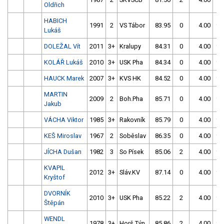
Oldřich
HABICH
1991
2
VS Tábor
83.95
0
4.00
99
Lukáš
DOLEŽAL Vít
2011
3+
Kralupy
84.31
0
4.00
99
KOLÁŘ Lukáš
2010
3+
USK Pha
84.34
0
4.00
99
HAUCK Marek
2007
3+
KVS HK
84.52
0
4.00
99
MARTIN
2009
2
Boh.Pha
85.71
0
4.00
99
Jakub
VÁCHA Viktor
1985
3+
Rakovník
85.79
0
4.00
99
KEŠ Miroslav
1967
2
Soběslav
86.35
0
4.00
99
JÍCHA Dušan
1982
3
So Písek
85.06
2
4.00
99
KVAPIL
2012
3+
Sláv.KV
87.14
0
4.00
99
Kryštof
DVORNÍK
2010
3+
USK Pha
85.22
2
4.00
99
Štěpán
WENDL
1978
3+
Horš.Týn
85.86
2
4.00
99