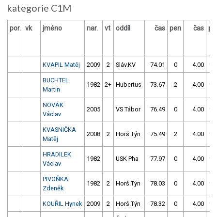
kategorie C1M
por.
vk
jméno
nar.
vt
oddíl
čas
pen
čas
pe
KVAPIL Matěj
2009
2
Sláv.KV
74.01
0
4.00
99
BUCHTEL
1982
2+
Hubertus
73.67
2
4.00
99
Martin
NOVÁK
2005
VS Tábor
76.49
0
4.00
99
Václav
KVASNIČKA
2008
2
Horš.Týn
75.49
2
4.00
99
Matěj
HRADILEK
1982
USK Pha
77.97
0
4.00
99
Václav
PIVOŇKA
1982
2
Horš.Týn
78.03
0
4.00
99
Zdeněk
KOUŘIL Hynek
2009
2
Horš.Týn
78.32
0
4.00
99