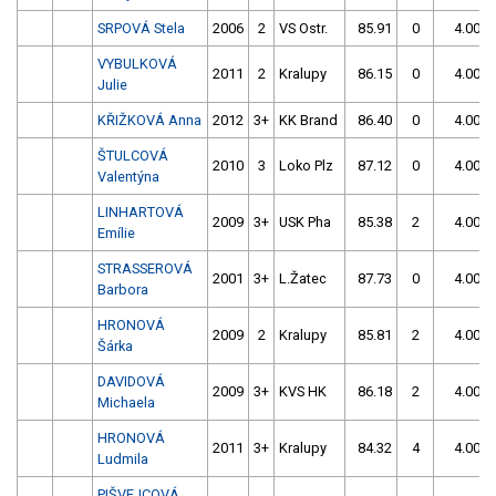
SRPOVÁ Stela
2006
2
VS Ostr.
85.91
0
4.00
VYBULKOVÁ
2011
2
Kralupy
86.15
0
4.00
Julie
KŘIŽKOVÁ Anna
2012
3+
KK Brand
86.40
0
4.00
ŠTULCOVÁ
2010
3
Loko Plz
87.12
0
4.00
Valentýna
LINHARTOVÁ
2009
3+
USK Pha
85.38
2
4.00
Emílie
STRASSEROVÁ
2001
3+
L.Žatec
87.73
0
4.00
Barbora
HRONOVÁ
2009
2
Kralupy
85.81
2
4.00
Šárka
DAVIDOVÁ
2009
3+
KVS HK
86.18
2
4.00
Michaela
HRONOVÁ
2011
3+
Kralupy
84.32
4
4.00
Ludmila
PIŠVEJCOVÁ