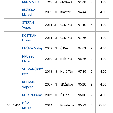
KUNA Alois
1960
3
SKVSČB
94.28
0
4.00
99
RŮŽIČKA
2009
3
Klášter.
94.44
0
4.00
99
Marcel
ŠTEFAN
2011
3+
USK Pha
91.10
4
4.00
99
Vojtěch
KOSTKAN
2011
3
USK Pha
93.56
2
4.00
99
Lukáš
MYŠKA Matěj
2009
3
Č.Kruml.
94.01
2
4.00
99
HRUBEC
2010
3
Boh.Pha
96.76
0
4.00
99
Matěj
VEJVANČICKÝ
2013
3
Horš.Týn
97.19
0
4.00
99
Petr
KOLMAN
2007
3
SKŽižkov
95.20
2
4.00
99
Vojtěch
MERENUS Jan
2012
3
Č.Lípa
95.30
2
4.00
99
PIŠVEJC
60.
1/PZ
2014
Roudnice
96.72
0
95.80
2
Marek