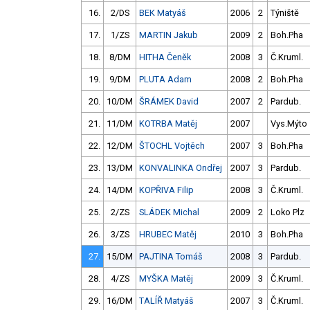
16.
2/DS
BEK Matyáš
2006
2
Týniště
17.
1/ZS
MARTIN Jakub
2009
2
Boh.Pha
18.
8/DM
HITHA Čeněk
2008
3
Č.Kruml.
19.
9/DM
PLUTA Adam
2008
2
Boh.Pha
20.
10/DM
ŠRÁMEK David
2007
2
Pardub.
21.
11/DM
KOTRBA Matěj
2007
Vys.Mýto
22.
12/DM
ŠTOCHL Vojtěch
2007
3
Boh.Pha
23.
13/DM
KONVALINKA Ondřej
2007
3
Pardub.
24.
14/DM
KOPŘIVA Filip
2008
3
Č.Kruml.
25.
2/ZS
SLÁDEK Michal
2009
2
Loko Plz
26.
3/ZS
HRUBEC Matěj
2010
3
Boh.Pha
27.
15/DM
PAJTINA Tomáš
2008
3
Pardub.
28.
4/ZS
MYŠKA Matěj
2009
3
Č.Kruml.
29.
16/DM
TALÍŘ Matyáš
2007
3
Č.Kruml.