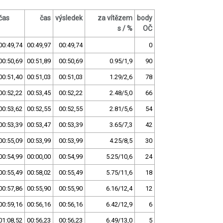
čas
čas
výsledek
za vítězem
body
s / %
OČ
00:49,74
00:49,97
00:49,74
0
00:50,69
00:51,89
00:50,69
0.95/1,9
90
00:51,40
00:51,03
00:51,03
1.29/2,6
78
00:52,22
00:53,45
00:52,22
2.48/5,0
66
00:53,62
00:52,55
00:52,55
2.81/5,6
54
00:53,39
00:53,47
00:53,39
3.65/7,3
42
00:55,09
00:53,99
00:53,99
4.25/8,5
30
00:54,99
00:00,00
00:54,99
5.25/10,6
24
00:55,49
00:58,02
00:55,49
5.75/11,6
18
00:57,86
00:55,90
00:55,90
6.16/12,4
12
00:59,16
00:56,16
00:56,16
6.42/12,9
6
01:08,52
00:56,23
00:56,23
6.49/13,0
5