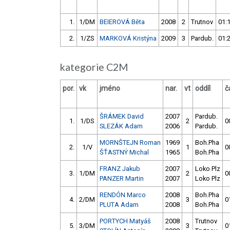
1.
1/DM
BEIEROVÁ Běta
2008
2
Trutnov
01:
2.
1/ZS
MARKOVÁ Kristýna
2009
3
Pardub.
01:
kategorie C2M
por.
vk
jméno
nar.
vt
oddíl
č
ŠRÁMEK David
2007
Pardub.
1.
1/DS
2
0
SLEZÁK Adam
2006
Pardub.
MORNŠTEJN Roman
1969
Boh.Pha
2.
1/V
1
0
ŠŤASTNÝ Michal
1965
Boh.Pha
FRANZ Jakub
2007
Loko Plz
3.
1/DM
2
0
PANZER Martin
2007
Loko Plz
RENDÓN Marco
2008
Boh.Pha
4.
2/DM
3
0
PLUTA Adam
2008
Boh.Pha
PORTYCH Matyáš
2008
Trutnov
5.
3/DM
3
0