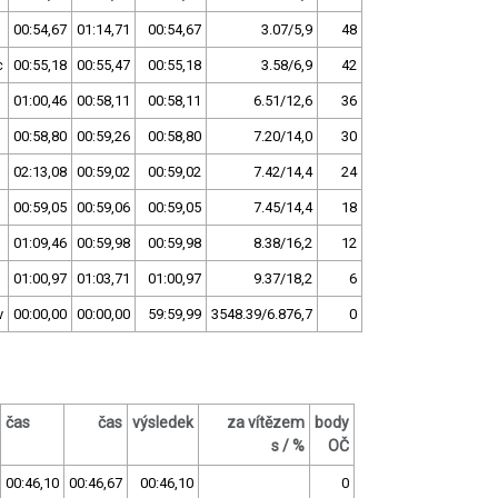
00:54,67
01:14,71
00:54,67
3.07/5,9
48
c
00:55,18
00:55,47
00:55,18
3.58/6,9
42
01:00,46
00:58,11
00:58,11
6.51/12,6
36
00:58,80
00:59,26
00:58,80
7.20/14,0
30
02:13,08
00:59,02
00:59,02
7.42/14,4
24
00:59,05
00:59,06
00:59,05
7.45/14,4
18
01:09,46
00:59,98
00:59,98
8.38/16,2
12
01:00,97
01:03,71
01:00,97
9.37/18,2
6
v
00:00,00
00:00,00
59:59,99
3548.39/6.876,7
0
čas
čas
výsledek
za vítězem
body
s / %
OČ
00:46,10
00:46,67
00:46,10
0