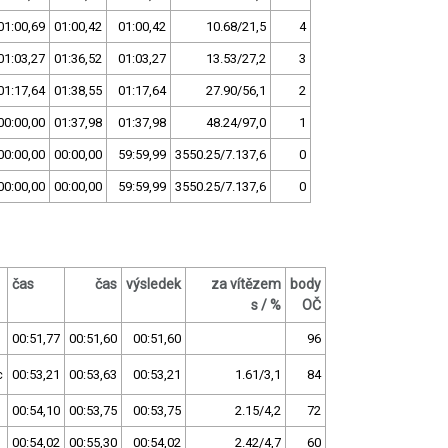
01:00,69
01:00,42
01:00,42
10.68/21,5
4
01:03,27
01:36,52
01:03,27
13.53/27,2
3
01:17,64
01:38,55
01:17,64
27.90/56,1
2
00:00,00
01:37,98
01:37,98
48.24/97,0
1
00:00,00
00:00,00
59:59,99
3550.25/7.137,6
0
00:00,00
00:00,00
59:59,99
3550.25/7.137,6
0
čas
čas
výsledek
za vítězem
body
s / %
OČ
00:51,77
00:51,60
00:51,60
96
c
00:53,21
00:53,63
00:53,21
1.61/3,1
84
00:54,10
00:53,75
00:53,75
2.15/4,2
72
00:54,02
00:55,30
00:54,02
2.42/4,7
60