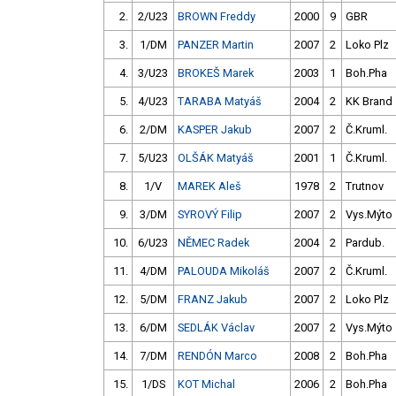
2.
2/U23
BROWN Freddy
2000
9
GBR
3.
1/DM
PANZER Martin
2007
2
Loko Plz
4.
3/U23
BROKEŠ Marek
2003
1
Boh.Pha
5.
4/U23
TARABA Matyáš
2004
2
KK Brand
6.
2/DM
KASPER Jakub
2007
2
Č.Kruml.
7.
5/U23
OLŠÁK Matyáš
2001
1
Č.Kruml.
8.
1/V
MAREK Aleš
1978
2
Trutnov
9.
3/DM
SYROVÝ Filip
2007
2
Vys.Mýto
10.
6/U23
NĚMEC Radek
2004
2
Pardub.
11.
4/DM
PALOUDA Mikoláš
2007
2
Č.Kruml.
12.
5/DM
FRANZ Jakub
2007
2
Loko Plz
13.
6/DM
SEDLÁK Václav
2007
2
Vys.Mýto
14.
7/DM
RENDÓN Marco
2008
2
Boh.Pha
15.
1/DS
KOT Michal
2006
2
Boh.Pha