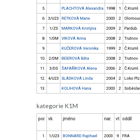
5.
PLACHTOVÁ Alexandra
1998
1
Č.Kruml.
6.
3/U23
RETKOVÁ Marie
2003
2
Olomou
7.
1/ZS
MARKOVÁ Kristýna
2009
2
Pardub.
8.
1/DM
VIKOVÁ Anna
2008
2
Trutnov
9.
KUČEROVÁ Veronika
1999
2
Č.Kruml.
10.
2/DM
BEIEROVÁ Běta
2008
2
Trutnov
11.
3/DS
ŠAFAŘÍKOVÁ Alena
2006
2
Č.Kruml.
12.
4/U23
SLÁDKOVÁ Linda
2004
2
Loko Plz
13.
KOLIHOVÁ Hana
2003
2
Soběsla
kategorie K1M
por.
vk
jméno
nar.
vt
oddíl
1.
1/U23
BONNARD Raphael
2003
9
FRA