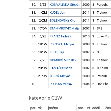
30.
5/ZS
KONVALINKA Štěpán
2009
3
Pardub.
31.
1/ZM
KUDĚJ Jan
2011
3
Trutnov
32.
2/ZM
BOLEHOVSKÝ Oto
2011
3
Trutnov
33.
17/DM
STANIMIROVIC Matja
2007
9
SRB
34.
6/ZS
FRANZ Tadeáš
2010
3
Loko Plz
35.
18/DM
PORTYCH Matyáš
2008
3
Trutnov
36.
19/DM
KLEUT Ilija
2007
9
SRB
37.
7/ZS
GOMBOŠ Miroslav
2009
3
Trutnov
38.
20/DM
LAMAČ Kristián
2007
3
Č.Kruml.
39.
21/DM
ČERNÝ Matyáš
2008
3
Pardub.
40.
PELIKÁN Václav
2005
2
Boh.Pha
kategorie C1W
por.
vk
jméno
nar.
vt
oddíl
čas