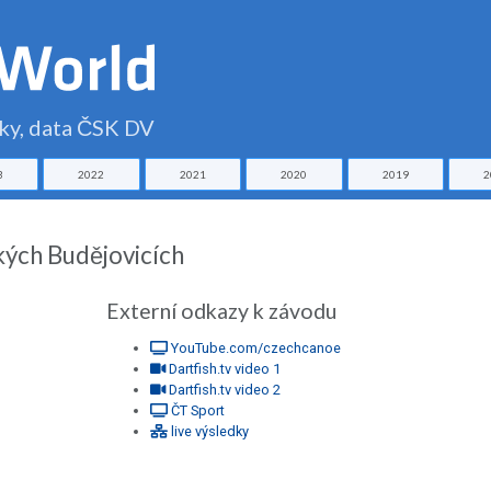
čky, data ČSK DV
3
2022
2021
2020
2019
2
kých Budějovicích
Externí odkazy k závodu
YouTube.com/czechcanoe
Dartfish.tv video 1
Dartfish.tv video 2
ČT Sport
live výsledky