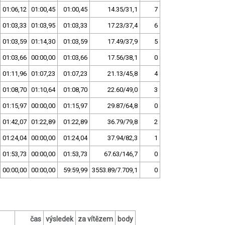
01:06,12
01:00,45
01:00,45
14.35/31,1
7
01:03,33
01:03,95
01:03,33
17.23/37,4
6
01:03,59
01:14,30
01:03,59
17.49/37,9
5
01:03,66
00:00,00
01:03,66
17.56/38,1
0
01:11,96
01:07,23
01:07,23
21.13/45,8
4
01:08,70
01:10,64
01:08,70
22.60/49,0
3
01:15,97
00:00,00
01:15,97
29.87/64,8
0
01:42,07
01:22,89
01:22,89
36.79/79,8
2
01:24,04
00:00,00
01:24,04
37.94/82,3
1
01:53,73
00:00,00
01:53,73
67.63/146,7
0
00:00,00
00:00,00
59:59,99
3553.89/7.709,1
0
čas
výsledek
za vítězem
body