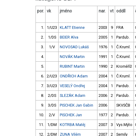
por.
vk
jméno
nar.
vt
oddíl
1.
1/U23
KLATT Etienne
2003
9
FRA
2.
1/DS
BEIER Alva
2005
1
Pardub.
3.
1/V
NOVOSAD Lukáš
1976
1
Č.Kruml.
4.
NOVÁK Martin
1991
1
Č.Kruml.
5.
RUBINT Martin
1990
2
Kroměříž
6.
2/U23
ONDŘICH Adam
2004
1
Č.Kruml.
7.
3/U23
VESELÝ Ondřej
2004
1
Pardub.
8.
2/DS
SLEZÁK Adam
2006
2
Pardub.
9.
3/DS
PISCHEK Jan Gabin
2006
SKVSČB
10.
2/V
PISCHEK Jan
1977
2
Pardub.
11.
1/DM
KOTRBA Matěj
2007
3
Vys.Mýto
12.
2/DM
ZUNA Vilém
2007
2
Semily