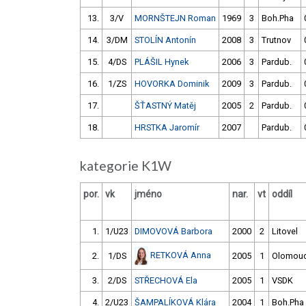
13.
3/V
MORNŠTEJN Roman
1969
3
Boh.Pha
14.
3/DM
STOLÍN Antonín
2008
3
Trutnov
15.
4/DS
PLÁŠIL Hynek
2006
3
Pardub.
16.
1/ZS
HOVORKA Dominik
2009
3
Pardub.
17.
ŠŤASTNÝ Matěj
2005
2
Pardub.
18.
HRSTKA Jaromír
2007
Pardub.
kategorie K1W
por.
vk
jméno
nar.
vt
oddíl
1.
1/U23
DIMOVOVÁ Barbora
2000
2
Litovel
RETKOVÁ Anna
2.
1/DS
2005
1
Olomou
3.
2/DS
STŘECHOVÁ Ela
2005
1
VSDK
4.
2/U23
ŠAMPALÍKOVÁ Klára
2004
1
Boh.Pha