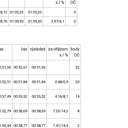
s / %
OČ
18,12
01:05,33
01:05,33
0
28,76
01:09,30
01:09,30
3.97/6,1
0
as
čas
výsledek
za vítězem
body
s / %
OČ
0:51,36
00:52,67
00:51,36
32
0:52,51
00:51,84
00:51,84
0.48/0,9
20
0:57,49
00:55,52
00:55,52
4.16/8,1
14
1:02,79
00:58,69
00:58,69
7.33/14,3
8
1:00,44
00:58,77
00:58,77
7.41/14,4
2