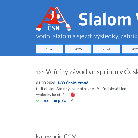
vodní slalom a sjezd: výsledky, žebří
2026
2025
2024
202
Veřejný závod ve sprintu v Čes
121
31.08.2023
USD České Vrbné
ředitel: Jan Šťastný vrchní rozhodčí: Kneblová Hana
výsledky ke stažení:
absolutní pořadí
P
kategorie C1M