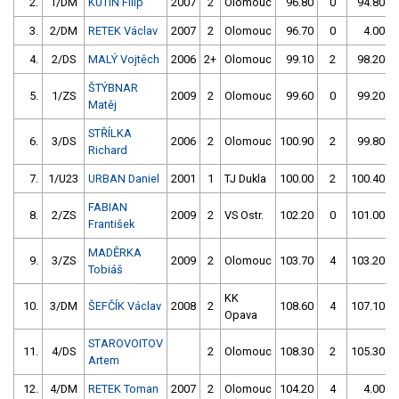
2.
1/DM
KUTÍN Filip
2007
2
Olomouc
96.80
0
94.80
3.
2/DM
RETEK Václav
2007
2
Olomouc
96.70
0
4.00
4.
2/DS
MALÝ Vojtěch
2006
2+
Olomouc
99.10
2
98.20
ŠTÝBNAR
5.
1/ZS
2009
2
Olomouc
99.60
0
99.20
Matěj
STŘÍLKA
6.
3/DS
2006
2
Olomouc
100.90
2
99.80
Richard
7.
1/U23
URBAN Daniel
2001
1
TJ Dukla
100.00
2
100.40
FABIAN
8.
2/ZS
2009
2
VS Ostr.
102.20
0
101.00
František
MADĚRKA
9.
3/ZS
2009
2
Olomouc
103.70
4
103.20
Tobiáš
KK
10.
3/DM
ŠEFČÍK Václav
2008
2
108.60
4
107.10
Opava
STAROVOITOV
11.
4/DS
2
Olomouc
108.30
2
105.30
Artem
12.
4/DM
RETEK Toman
2007
2
Olomouc
104.20
4
4.00