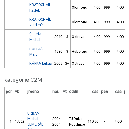
KRATOCHVÍL
Olomouc
4.00
999
4.00
9
Radek
KRATOCHVÍL
Olomouc
4.00
999
4.00
9
Vladimír
ŠEFČÍK
2010
3
Ostrava
4.00
999
4.00
9
Michal
DOLEJŠ
1980
3
Hubertus
4.00
999
4.00
9
Martin
KÁPKA Lukáš
2009
3+
Ostrava
4.00
999
4.00
9
kategorie C2M
por.
vk
jméno
nar.
vt
oddíl
čas
pen
čas
pe
URBAN
Michal
2004
TJ Dukla
1.
1/U23
110.90
4
4.00
99
SEMERÁD
2004
Roudnice