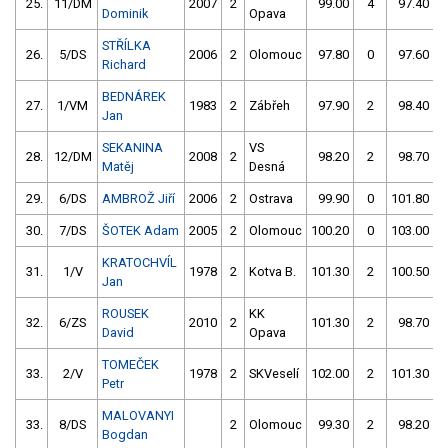
25.
11/DM
2007
2
99.00
4
97.40
Dominik
Opava
STŘÍLKA
26.
5/DS
2006
2
Olomouc
97.80
0
97.60
Richard
BEDNÁREK
27.
1/VM
1983
2
Zábřeh
97.90
2
98.40
Jan
SEKANINA
VS
28.
12/DM
2008
2
98.20
2
98.70
Matěj
Desná
29.
6/DS
AMBROŽ Jiří
2006
2
Ostrava
99.90
0
101.80
30.
7/DS
ŠOTEK Adam
2005
2
Olomouc
100.20
0
103.00
KRATOCHVÍL
31.
1/V
1978
2
Kotva B.
101.30
2
100.50
Jan
ROUSEK
KK
32.
6/ZS
2010
2
101.30
2
98.70
David
Opava
TOMEČEK
33.
2/V
1978
2
SKVeselí
102.00
2
101.30
Petr
MALOVANYI
33.
8/DS
2
Olomouc
99.30
2
98.20
Bogdan