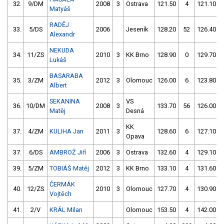
32.
9/DM
2008
3
Ostrava
121.50
4
121.10
Matyáš
RADĚJ
33.
5/DS
2006
Jeseník
128.20
52
126.40
Alexandr
NEKUDA
34.
11/ZS
2010
3
KK Brno
128.90
0
129.70
Lukáš
BASARABA
35.
3/ZM
2012
3
Olomouc
126.00
6
123.80
Albert
SEKANINA
VS
36.
10/DM
2008
3
133.70
56
126.00
Matěj
Desná
KK
37.
4/ZM
KULIHA Jan
2011
3
128.60
6
127.10
Opava
37.
6/DS
AMBROŽ Jiří
2006
3
Ostrava
132.60
4
129.10
39.
5/ZM
TOBIÁŠ Matěj
2012
3
KK Brno
133.10
4
131.60
ČERMÁK
40.
12/ZS
2010
3
Olomouc
127.70
4
130.90
Vojtěch
41.
2/V
KRÁL Milan
Olomouc
153.50
4
142.00