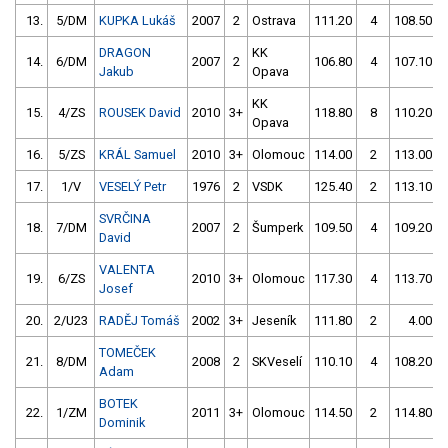
13.
5/DM
KUPKA Lukáš
2007
2
Ostrava
111.20
4
108.50
DRAGON
KK
14.
6/DM
2007
2
106.80
4
107.10
Jakub
Opava
KK
15.
4/ZS
ROUSEK David
2010
3+
118.80
8
110.20
Opava
16.
5/ZS
KRÁL Samuel
2010
3+
Olomouc
114.00
2
113.00
17.
1/V
VESELÝ Petr
1976
2
VSDK
125.40
2
113.10
SVRČINA
18.
7/DM
2007
2
Šumperk
109.50
4
109.20
David
VALENTA
19.
6/ZS
2010
3+
Olomouc
117.30
4
113.70
Josef
20.
2/U23
RADĚJ Tomáš
2002
3+
Jeseník
111.80
2
4.00
TOMEČEK
21.
8/DM
2008
2
SKVeselí
110.10
4
108.20
Adam
BOTEK
22.
1/ZM
2011
3+
Olomouc
114.50
2
114.80
Dominik