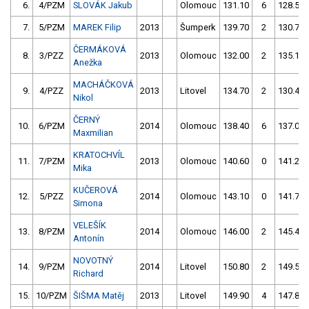
6.
4/PZM
SLOVÁK Jakub
Olomouc
131.10
6
128.50
7.
5/PZM
MAREK Filip
2013
Šumperk
139.70
2
130.70
ČERMÁKOVÁ
8.
3/PZZ
2013
Olomouc
132.00
2
135.10
Anežka
MACHÁČKOVÁ
9.
4/PZZ
2013
Litovel
134.70
2
130.40
Nikol
ČERNÝ
10.
6/PZM
2014
Olomouc
138.40
6
137.00
Maxmilian
KRATOCHVÍL
11.
7/PZM
2013
Olomouc
140.60
0
141.20
Mika
KUČEROVÁ
12.
5/PZZ
2014
Olomouc
143.10
0
141.70
Simona
VELEŠÍK
13.
8/PZM
2014
Olomouc
146.00
2
145.40
Antonín
NOVOTNÝ
14.
9/PZM
2014
Litovel
150.80
2
149.50
Richard
15.
10/PZM
ŠIŠMA Matěj
2013
Litovel
149.90
4
147.80