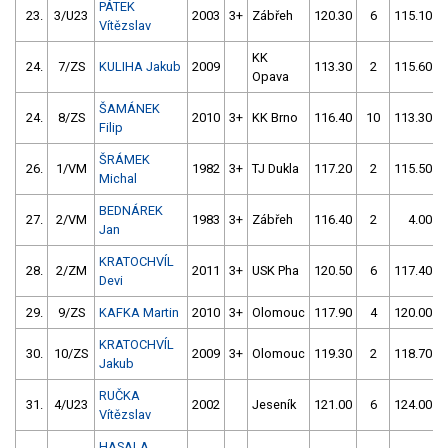
PÁTEK
23.
3/U23
2003
3+
Zábřeh
120.30
6
115.10
Vítězslav
KK
24.
7/ZS
KULIHA Jakub
2009
113.30
2
115.60
Opava
ŠAMÁNEK
24.
8/ZS
2010
3+
KK Brno
116.40
10
113.30
Filip
ŠRÁMEK
26.
1/VM
1982
3+
TJ Dukla
117.20
2
115.50
Michal
BEDNÁREK
27.
2/VM
1983
3+
Zábřeh
116.40
2
4.00
Jan
KRATOCHVÍL
28.
2/ZM
2011
3+
USK Pha
120.50
6
117.40
Devi
29.
9/ZS
KAFKA Martin
2010
3+
Olomouc
117.90
4
120.00
KRATOCHVÍL
30.
10/ZS
2009
3+
Olomouc
119.30
2
118.70
Jakub
RUČKA
31.
4/U23
2002
Jeseník
121.00
6
124.00
Vítězslav
HASALA