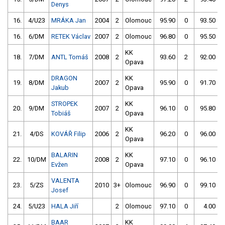
Denys
16.
4/U23
MRÁKA Jan
2004
2
Olomouc
95.90
0
93.50
16.
6/DM
RETEK Václav
2007
2
Olomouc
96.80
0
95.50
KK
18.
7/DM
ANTL Tomáš
2008
2
93.60
2
92.00
Opava
DRAGON
KK
19.
8/DM
2007
2
95.90
0
91.70
Jakub
Opava
STROPEK
KK
20.
9/DM
2007
2
96.10
0
95.80
Tobiáš
Opava
KK
21.
4/DS
KOVÁŘ Filip
2006
2
96.20
0
96.00
Opava
BALARIN
KK
22.
10/DM
2008
2
97.10
0
96.10
Evžen
Opava
VALENTA
23.
5/ZS
2010
3+
Olomouc
96.90
0
99.10
Josef
24.
5/U23
HALA Jiří
2
Olomouc
97.10
0
4.00
9
BAAR
KK