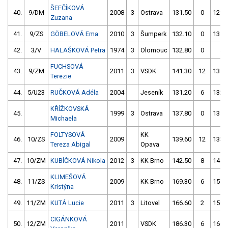
ŠEFČÍKOVÁ
40.
9/DM
2008
3
Ostrava
131.50
0
129.
Zuzana
41.
9/ZS
GÖBELOVÁ Ema
2010
3
Šumperk
132.10
0
131.
42.
3/V
HALAŠKOVÁ Petra
1974
3
Olomouc
132.80
0
4.
FUCHSOVÁ
43.
9/ZM
2011
3
VSDK
141.30
12
134.
Terezie
44.
5/U23
RUČKOVÁ Adéla
2004
Jeseník
131.20
6
132.
KŘÍŽKOVSKÁ
45.
1999
3
Ostrava
137.80
0
135.
Michaela
FOLTYSOVÁ
KK
46.
10/ZS
2009
139.60
12
133.
Tereza Abigal
Opava
47.
10/ZM
KUBÍČKOVÁ Nikola
2012
3
KK Brno
142.50
8
145.
KLIMEŠOVÁ
48.
11/ZS
2009
KK Brno
169.30
6
157.
Kristýna
49.
11/ZM
KUTÁ Lucie
2011
3
Litovel
166.60
2
159.
CIGÁNKOVÁ
50.
12/ZM
2011
VSDK
186.30
6
166.