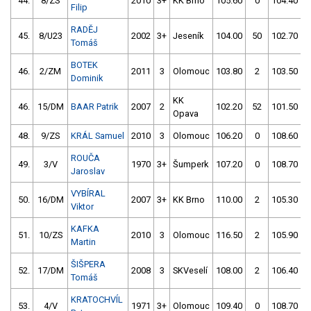
44.
8/ZS
2010
3+
KK Brno
105.60
0
104.40
Filip
RADĚJ
45.
8/U23
2002
3+
Jeseník
104.00
50
102.70
Tomáš
BOTEK
46.
2/ZM
2011
3
Olomouc
103.80
2
103.50
Dominik
KK
46.
15/DM
BAAR Patrik
2007
2
102.20
52
101.50
Opava
48.
9/ZS
KRÁL Samuel
2010
3
Olomouc
106.20
0
108.60
ROUČA
49.
3/V
1970
3+
Šumperk
107.20
0
108.70
Jaroslav
VYBÍRAL
50.
16/DM
2007
3+
KK Brno
110.00
2
105.30
Viktor
KAFKA
51.
10/ZS
2010
3
Olomouc
116.50
2
105.90
Martin
ŠIŠPERA
52.
17/DM
2008
3
SKVeselí
108.00
2
106.40
Tomáš
KRATOCHVÍL
53.
4/V
1971
3+
Olomouc
109.40
0
108.70