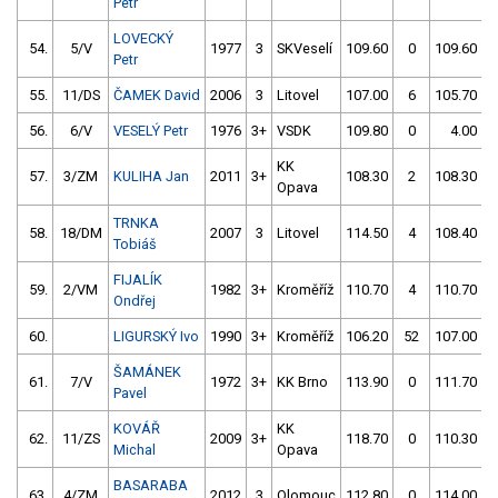
Petr
LOVECKÝ
54.
5/V
1977
3
SKVeselí
109.60
0
109.60
Petr
55.
11/DS
ČAMEK David
2006
3
Litovel
107.00
6
105.70
56.
6/V
VESELÝ Petr
1976
3+
VSDK
109.80
0
4.00
9
KK
57.
3/ZM
KULIHA Jan
2011
3+
108.30
2
108.30
Opava
TRNKA
58.
18/DM
2007
3
Litovel
114.50
4
108.40
Tobiáš
FIJALÍK
59.
2/VM
1982
3+
Kroměříž
110.70
4
110.70
Ondřej
60.
LIGURSKÝ Ivo
1990
3+
Kroměříž
106.20
52
107.00
ŠAMÁNEK
61.
7/V
1972
3+
KK Brno
113.90
0
111.70
Pavel
KOVÁŘ
KK
62.
11/ZS
2009
3+
118.70
0
110.30
Michal
Opava
BASARABA
63.
4/ZM
2012
3
Olomouc
112.80
0
114.00