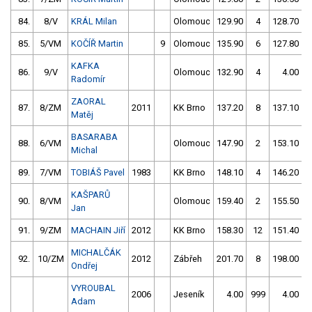
84.
8/V
KRÁL Milan
Olomouc
129.90
4
128.70
85.
5/VM
KOČÍŘ Martin
9
Olomouc
135.90
6
127.80
KAFKA
86.
9/V
Olomouc
132.90
4
4.00
9
Radomír
ZAORAL
87.
8/ZM
2011
KK Brno
137.20
8
137.10
Matěj
BASARABA
88.
6/VM
Olomouc
147.90
2
153.10
Michal
89.
7/VM
TOBIÁŠ Pavel
1983
KK Brno
148.10
4
146.20
KAŠPARŮ
90.
8/VM
Olomouc
159.40
2
155.50
Jan
91.
9/ZM
MACHAIN Jiří
2012
KK Brno
158.30
12
151.40
MICHALČÁK
92.
10/ZM
2012
Zábřeh
201.70
8
198.00
Ondřej
VYROUBAL
2006
Jeseník
4.00
999
4.00
9
Adam