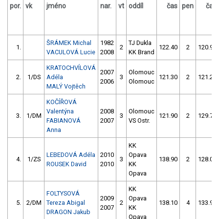
por.
vk
jméno
nar.
vt
oddíl
čas
pen
čas
ŠRÁMEK Michal
1982
TJ Dukla
1.
2
122.40
2
120.90
VACULOVÁ Lucie
2008
KK Brand
KRATOCHVÍLOVÁ
2007
Olomouc
2.
1/DS
Adéla
3
121.30
2
121.20
2006
Olomouc
MALÝ Vojtěch
KOČÍŘOVÁ
Valentýna
2008
Olomouc
3.
1/DM
3
121.90
2
129.70
FABIANOVÁ
2007
VS Ostr.
Anna
KK
LEBEDOVÁ Adéla
2010
Opava
4.
1/ZS
3
138.90
2
128.00
ROUSEK David
2010
KK
Opava
KK
FOLTYSOVÁ
2009
Opava
5.
2/DM
Tereza Abigal
2
138.10
4
133.90
2007
KK
DRAGON Jakub
Opava