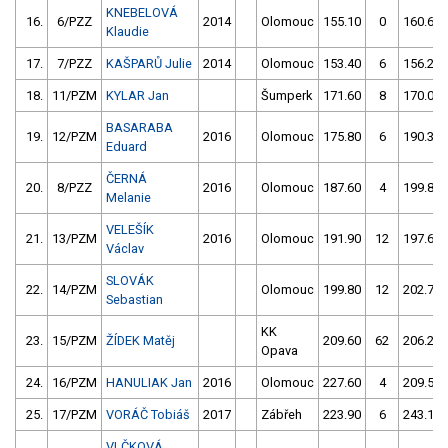
KNEBELOVÁ
16.
6/PZZ
2014
Olomouc
155.10
0
160.60
Klaudie
17.
7/PZZ
KAŠPARŮ Julie
2014
Olomouc
153.40
6
156.20
18.
11/PZM
KYLAR Jan
Šumperk
171.60
8
170.00
BASARABA
19.
12/PZM
2016
Olomouc
175.80
6
190.30
Eduard
ČERNÁ
20.
8/PZZ
2016
Olomouc
187.60
4
199.80
Melanie
VELEŠÍK
21.
13/PZM
2016
Olomouc
191.90
12
197.60
Václav
SLOVÁK
22.
14/PZM
Olomouc
199.80
12
202.70
Sebastian
KK
23.
15/PZM
ŽÍDEK Matěj
209.60
62
206.20
Opava
24.
16/PZM
HANULIAK Jan
2016
Olomouc
227.60
4
209.50
25.
17/PZM
VORÁČ Tobiáš
2017
Zábřeh
223.90
6
243.10
VLČKOVÁ