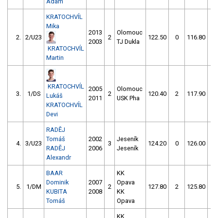
Adam
KRATOCHVÍL
Mika
2013
Olomouc
2.
2/U23
2
122.50
0
116.80
0
2003
TJ Dukla
KRATOCHVÍL
Martin
KRATOCHVÍL
2005
Olomouc
3.
1/DS
2
120.40
2
117.90
2
Lukáš
2011
USK Pha
KRATOCHVÍL
Devi
RADĚJ
Tomáš
2002
Jeseník
4.
3/U23
3
124.20
0
126.00
0
RADĚJ
2006
Jeseník
Alexandr
BAAR
KK
Dominik
2007
Opava
5.
1/DM
2
127.80
2
125.80
2
KUBITA
2008
KK
Tomáš
Opava
KK