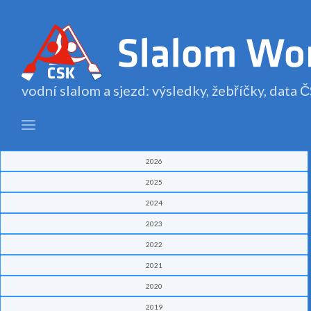
vodní slalom a sjezd: výsledky, žebříčky, data
2026
2025
2024
2023
2022
2021
2020
2019