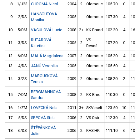
8.
1/U23
CHROMÁ Nicol
2004
2
Olomouc
105.70
0
106.
HANSGUTOVÁ
9.
2/DS
2005
Olomouc
107.30
4
105.
Monika
10.
5/DM
VACULOVÁ Lucie
2008
2+
KK Brand
102.20
4
161.
RUTAROVÁ
VS
11.
3/DS
2005
2
107.20
0
106.
Kateřina
Desná
12.
6/DM
MALÁ Magdalena
2007
2
Olomouc
105.20
4
109.
13.
4/DS
JANŮ Veronika
2005
Olomouc
105.50
4
4.
MAROUSKOVÁ
14.
3/ZS
2009
2
Olomouc
108.20
2
110.
Tereza
BERGMANNOVÁ
15.
7/DM
2008
2
KK Brno
110.30
0
108.
Sandra
16.
1/ZM
LOVECKÁ Nela
2011
3+
SKVeselí
123.50
10
110.
17.
5/DS
SRPOVÁ Stela
2006
2
VS Ostr.
112.30
4
111.
ŠTĚPÁNKOVÁ
18.
6/DS
2006
2
KVS HK
111.10
6
108.
Julie