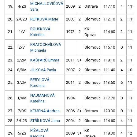
MICHAJLOVIČOVÁ
19.
4/ZS
2009
2
Ostrava
117.10
4
113.
Sára
20.
2/U23
RETKOVÁ Marie
2003
2
Olomouc
112.10
2
113.
ROUSKOVÁ
KK
21.
1/V
1973
2
114.60
2
112.
Kateřina
Opava
KRATOCHVÍLOVÁ
22.
2/V
Olomouc
115.10
0
115.
Michaela
23.
2/ZM
KAŠPARŮ Emma
2011
3+
Olomouc
118.10
2
115.
24.
8/DM
JÍLKOVÁ Pavla
2007
2
Olomouc
111.40
4
108.
BERYLOVÁ
25.
3/ZM
2011
2
Olomouc
113.50
6
115.
Karolína
NAJMANOVÁ
26.
1/VM
1984
Olomouc
117.70
0
118.
Kateřina
27.
7/DS
KEMPNÁ Andrea
2006
3+
Ostrava
120.30
0
118.
28.
3/U23
STŘÍLKOVÁ Jana
2004
2
Olomouc
114.60
4
115.
PÍŠALOVÁ
KK
29.
5/ZS
2009
3+
118.30
4
121.
Karolína
Opava