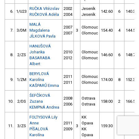
RUČKA Vítězslav
2002
Jeseník
6.
1/U23
142.60
6
140.30
RUČKOVÁ Adéla
2004
Jeseník
MALÁ
2007
Olomouc
7.
3/DM
Magdalena
3
154.40
4
144.50
2007
Olomouc
JÍLKOVÁ Pavla
HANUŠOVÁ
Johanka
2010
Olomouc
8.
2/ZS
146.60
6
148.70
BASARABA
2012
Olomouc
Albert
BERYLOVÁ
2011
Olomouc
9.
1/ZM
Karolína
174.00
8
152.30
2011
Olomouc
KAŠPARŮ Emma
ŠEFČÍKOVÁ
2008
Ostrava
10.
2/DS
Zuzana
158.00
2
166.50
2006
Ostrava
KEMPNÁ Andrea
FOLTYSOVÁ Lily
KK
Anne
2011
Opava
11.
3/ZS
3
159.30
4
165.00
PÍŠALOVÁ
2009
KK
Karolína
Opava