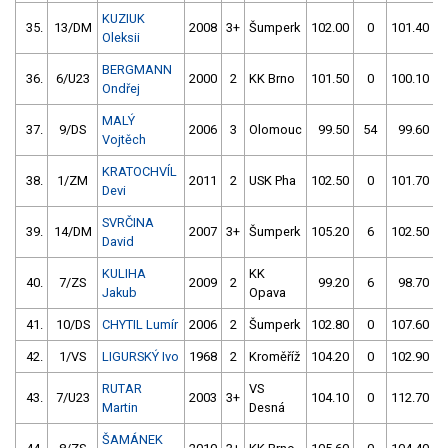
KUZIUK
35.
13/DM
2008
3+
Šumperk
102.00
0
101.40
Oleksii
BERGMANN
36.
6/U23
2000
2
KK Brno
101.50
0
100.10
Ondřej
MALÝ
37.
9/DS
2006
3
Olomouc
99.50
54
99.60
Vojtěch
KRATOCHVÍL
38.
1/ZM
2011
2
USK Pha
102.50
0
101.70
Devi
SVRČINA
39.
14/DM
2007
3+
Šumperk
105.20
6
102.50
David
KULIHA
KK
40.
7/ZS
2009
2
99.20
6
98.70
Jakub
Opava
41.
10/DS
CHYTIL Lumír
2006
2
Šumperk
102.80
0
107.60
42.
1/VS
LIGURSKÝ Ivo
1968
2
Kroměříž
104.20
0
102.90
RUTAR
VS
43.
7/U23
2003
3+
104.10
0
112.70
Martin
Desná
ŠAMÁNEK