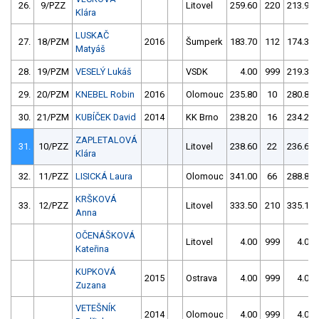
26.
9/PZZ
Litovel
259.60
220
213.90
Klára
LUSKAČ
27.
18/PZM
2016
Šumperk
183.70
112
174.30
Matyáš
28.
19/PZM
VESELÝ Lukáš
VSDK
4.00
999
219.30
29.
20/PZM
KNEBEL Robin
2016
Olomouc
235.80
10
280.80
30.
21/PZM
KUBÍČEK David
2014
KK Brno
238.20
16
234.20
ZAPLETALOVÁ
31.
10/PZZ
Litovel
238.60
22
236.60
Klára
32.
11/PZZ
LISICKÁ Laura
Olomouc
341.00
66
288.80
KRŠKOVÁ
33.
12/PZZ
Litovel
333.50
210
335.10
Anna
OČENÁŠKOVÁ
Litovel
4.00
999
4.00
Kateřina
KUPKOVÁ
2015
Ostrava
4.00
999
4.00
Zuzana
VETEŠNÍK
2014
Olomouc
4.00
999
4.00