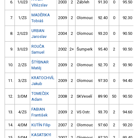
6.
1/U23
2003
2
Zábřeh
91.30
0
95.50
Vítězslav
MADĚRKA
7.
1/ZS
2009
2
Olomouc
92.40
0
92.30
Tobiáš
URBAN
8.
2/U23
2004
2
Olomouc
93.20
0
90.50
Jaroslav
ROUČA
9.
3/U23
2002
2+
Šumperk
95.40
2
93.50
Samuel
ŠTÝBNAR
10.
2/ZS
2009
2
Olomouc
92.70
2
93.90
Matěj
KRATOCHVÍL
11.
3/ZS
2009
2
Olomouc
97.30
0
94.40
Jakub
TOMEČEK
12.
3/DM
2008
2
SKVeselí
89.90
50
90.50
Adam
FABIAN
13.
4/ZS
2009
2
VS Ostr.
93.70
2
94.60
František
14.
4/DM
KUTÍN Filip
2007
2
Olomouc
97.60
2
93.20
KASATSKYI
15.
5/DM
2007
2
Olomouc
97.20
2
93.40