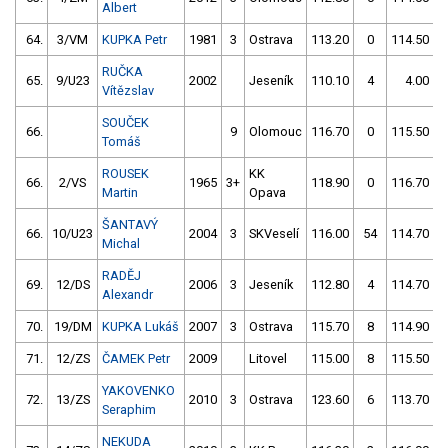
Albert
64.
3/VM
KUPKA Petr
1981
3
Ostrava
113.20
0
114.50
RUČKA
65.
9/U23
2002
Jeseník
110.10
4
4.00
9
Vítězslav
SOUČEK
66.
9
Olomouc
116.70
0
115.50
Tomáš
ROUSEK
KK
66.
2/VS
1965
3+
118.90
0
116.70
Martin
Opava
ŠANTAVÝ
66.
10/U23
2004
3
SKVeselí
116.00
54
114.70
Michal
RADĚJ
69.
12/DS
2006
3
Jeseník
112.80
4
114.70
Alexandr
70.
19/DM
KUPKA Lukáš
2007
3
Ostrava
115.70
8
114.90
71.
12/ZS
ČAMEK Petr
2009
Litovel
115.00
8
115.50
YAKOVENKO
72.
13/ZS
2010
3
Ostrava
123.60
6
113.70
Seraphim
NEKUDA