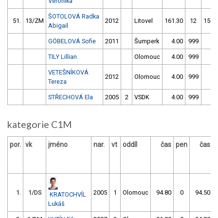
Veronika
ŠOTOLOVÁ Radka
51.
13/ZM
2012
Litovel
161.30
12
159.
Abigail
GÖBELOVÁ Sofie
2011
Šumperk
4.00
999
4.
TILY Lillian
Olomouc
4.00
999
4.
VETEŠNÍKOVÁ
2012
Olomouc
4.00
999
4.
Tereza
STŘECHOVÁ Ela
2005
2
VSDK
4.00
999
4.
kategorie C1M
por.
vk
jméno
nar.
vt
oddíl
čas
pen
čas
1.
1/DS
2005
1
Olomouc
94.80
0
94.50
KRATOCHVÍL
Lukáš