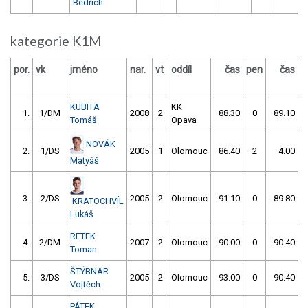
Bedřich
kategorie K1M
por.
vk
jméno
nar.
vt
oddíl
čas
pen
čas
p
KUBITA
KK
1.
1/DM
2008
2
88.30
0
89.10
Tomáš
Opava
NOVÁK
2.
1/DS
2005
1
Olomouc
86.40
2
4.00
9
Matyáš
3.
2/DS
2005
2
Olomouc
91.10
0
89.80
KRATOCHVÍL
Lukáš
RETEK
4.
2/DM
2007
2
Olomouc
90.00
0
90.40
Toman
ŠTÝBNAR
5.
3/DS
2005
2
Olomouc
93.00
0
90.40
Vojtěch
PÁTEK