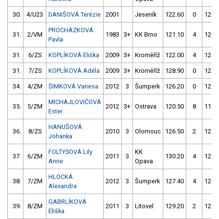
30.
4/U23
DANIŠOVÁ Terézie
2001
Jeseník
122.60
0
121.
PROCHÁZKOVÁ
31.
2/VM
1983
3+
KK Brno
121.10
4
120.
Pavla
31.
6/ZS
KOPLÍKOVÁ Eliška
2009
3+
Kroměříž
122.00
4
124.
31.
7/ZS
KOPLÍKOVÁ Adéla
2009
3+
Kroměříž
128.90
0
124.
34.
4/ZM
ŠIMKOVÁ Vanesa
2012
3
Šumperk
126.20
0
125.
MICHAJLOVIČOVÁ
35.
5/ZM
2012
3+
Ostrava
120.50
8
119.
Ester
HANUŠOVÁ
36.
8/ZS
2010
3
Olomouc
126.50
2
128.
Johanka
FOLTYSOVÁ Lily
KK
37.
6/ZM
2011
3
130.20
4
128.
Anne
Opava
HLOCKÁ
38.
7/ZM
2012
3
Šumperk
127.40
4
127.
Alexandra
GABRLÍKOVÁ
39.
8/ZM
2011
3
Litovel
129.20
2
128.
Eliška