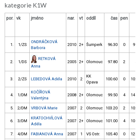
kategorie K1W
por.
vk
jméno
nar.
vt
oddíl
čas
pen
č
ONDRÁČKOVÁ
1.
1/ZS
2010
2+
Šumperk
96.30
0
97.
Barbora
RETKOVÁ
2.
1/DS
2005
2+
Olomouc
97.80
2
4.
Anna
KK
3.
2/ZS
LEBEDOVÁ Adéla
2010
2
100.60
0
102.
Opava
KOČÍŘOVÁ
4.
1/DM
2008
2+
Olomouc
99.50
4
145.
Valentýna
5.
2/DM
VRBOVÁ Marie
2007
2
Olomouc
103.20
2
102.
KRATOCHVÍLOVÁ
6.
3/DM
2007
2+
Olomouc
101.00
4
106.
Adéla
7.
4/DM
FABIANOVÁ Anna
2007
1
VS Ostr.
105.40
0
123.