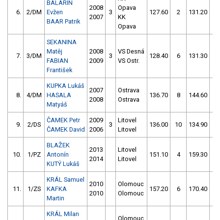
BALARIN
2008
Opava
6.
2/DM
Evžen
3
127.60
2
131.20
4
2007
KK
BAAR Patrik
Opava
SEKANINA
Matěj
2008
VS Desná
7.
3/DM
3
128.40
6
131.30
2
FABIAN
2009
VS Ostr.
František
KUPKA Lukáš
2007
Ostrava
8.
4/DM
HASALA
136.70
8
144.60
6
2008
Ostrava
Matyáš
ČAMEK Petr
2009
Litovel
9.
2/DS
3
136.00
10
134.90
1
ČAMEK David
2006
Litovel
BLAŽEK
2013
Litovel
10.
1/PZ
Antonín
151.10
4
159.30
4
2014
Litovel
KUTÝ Lukáš
KRÁL Samuel
2010
Olomouc
11.
1/ZS
KAFKA
157.20
6
170.40
8
2010
Olomouc
Martin
KRÁL Milan
Olomouc