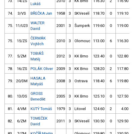
73.
14/ZS
2010
3
KK Brno
116.30
2
116.90
Lukáš
74.
3/VS
BŘEČKA Jan
1958
3
SKVeselí
118.70
0
119.10
WALTER
75.
11/U23
2001
3
Šumperk
119.60
0
119.00
David
ČERMÁK
75.
15/ZS
2010
3
Olomouc
113.00
6
116.30
Vojtěch
TOBIÁŠ
77.
5/ZM
2012
3
KK Brno
123.40
0
122.80
Matěj
78.
16/ZS
POLÁK Oliver
2009
3
KK Brno
128.20
2
117.80
HASALA
79.
20/DM
2008
3
Ostrava
118.40
6
119.80
Matyáš
GROSS
80.
13/DS
2005
3
KK Brno
125.10
0
127.50
Benedikt
81.
4/VM
KUTÝ Tomáš
1979
3
Litovel
124.60
2
4.00
9
TOMEČEK
82.
6/ZM
2011
3
SKVeselí
130.50
0
129.50
David
83.
7/ZM
KOČÍŘ Martin
Olomouc
129.80
2
130.50