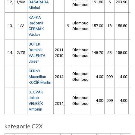
12.
1/VM
BASARABA
161.80
6
203.90
11
Olomouc
Michal
KAFKA
Radomír
Olomouc
13.
1/V
9
157.00
18
158.80
1
ČERMÁK
Olomouc
Václav
BOTEK
Dominik
2011
Olomouc
14.
2/ZS
148.70
58
158.00
6
VALENTA
2010
Olomouc
Josef
ČERNÝ
Olomouc
Maxmilian
2014
4.00
999
4.00
99
Olomouc
KOČÍŘ Martin
SLOVÁK
Jakub
Olomouc
4.00
999
4.00
99
VELEŠÍK
2014
Olomouc
Antonín
kategorie C2X