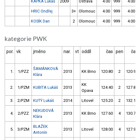
KÁPKA Lukáš
2009
Ostrava
4.00
999
4.00
HRIC Ondřej
3+
Olomouc
4.00
999
4.00
KOSÍK Dan
2
Olomouc
4.00
999
4.00
kategorie PWK
por.
vk
jméno
nar.
vt
oddíl
čas
pen
čas
ŠAMÁNKOVÁ
1.
1/PZZ
2013
KK Brno
120.80
2
120.90
Klára
KK
2.
1/PZM
KUBITA Lukáš
2013
124.40
2
127.80
Opava
3.
2/PZM
KUTÝ Lukáš
2014
Litovel
125.20
2
132.10
NEKUDOVÁ
4.
2/PZZ
2013
KK Brno
127.60
4
130.70
Klára
BLAŽEK
5.
3/PZM
2013
Litovel
128.00
4
127.90
Antonín