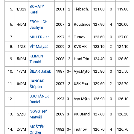
BOHATÝ
5.
1/U23
2001
2
Třebech.
121.00
0
119.80
Karel
FRÖHLICH
6.
4/DM
2007
2
Roudnice
127.90
4
120.00
Jáchym
7.
MILLER Jan
1997
2
Turnov
123.60
0
127.00
8.
1/ZS
VÍT Matyáš
2009
2
KVS HK
123.10
2
124.10
KLIMENT
9.
5/DM
2008
2
Horš.Týn
124.40
0
128.50
Tomáš
10.
1/VM
ŠILAR Jakub
1987
3+
Vys.Mýto
125.80
0
125.50
JANČAR
11.
6/DM
2007
2
USK Pha
129.60
2
125.70
Štěpán
SUCHÁNEK
12.
1993
3+
Vys.Mýto
126.90
0
126.10
Daniel
NOVOTNÝ
13.
2/ZS
2009
3+
KK Brand
127.60
0
126.20
Matyáš
MOŠTĚK
14.
2/VM
1982
3+
Trutnov
126.70
4
126.70
Ondřej