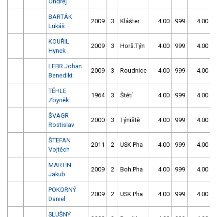
Ondřej
BARTÁK
2009
3
Klášter.
4.00
999
4.00
9
Lukáš
KOUŘIL
2009
3
Horš.Týn
4.00
999
4.00
9
Hynek
LEBR Johan
2009
3
Roudnice
4.00
999
4.00
9
Benedikt
TĚHLE
1964
3
Štětí
4.00
999
4.00
9
Zbyněk
ŠVAGR
2000
3
Týniště
4.00
999
4.00
9
Rostislav
ŠTEFAN
2011
2
USK Pha
4.00
999
4.00
9
Vojtěch
MARTIN
2009
2
Boh.Pha
4.00
999
4.00
9
Jakub
POKORNÝ
2009
2
USK Pha
4.00
999
4.00
9
Daniel
SLUŠNÝ