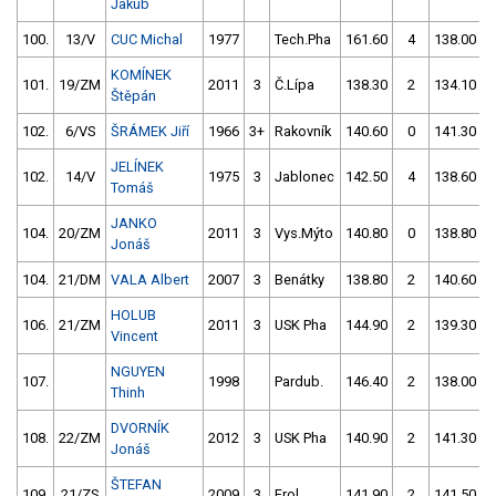
Jakub
100.
13/V
CUC Michal
1977
Tech.Pha
161.60
4
138.00
KOMÍNEK
101.
19/ZM
2011
3
Č.Lípa
138.30
2
134.10
Štěpán
102.
6/VS
ŠRÁMEK Jiří
1966
3+
Rakovník
140.60
0
141.30
JELÍNEK
102.
14/V
1975
3
Jablonec
142.50
4
138.60
Tomáš
JANKO
104.
20/ZM
2011
3
Vys.Mýto
140.80
0
138.80
Jonáš
104.
21/DM
VALA Albert
2007
3
Benátky
138.80
2
140.60
HOLUB
106.
21/ZM
2011
3
USK Pha
144.90
2
139.30
Vincent
NGUYEN
107.
1998
Pardub.
146.40
2
138.00
Thinh
DVORNÍK
108.
22/ZM
2012
3
USK Pha
140.90
2
141.30
Jonáš
ŠTEFAN
109.
21/ZS
2009
3
Frol
141.90
2
141.50