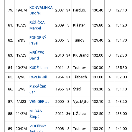
KONVALINKA
79.
19/DM
2007
3+
Pardub.
130.40
8
127.10
Ondřej
RŮŽIČKA
81.
18/ZS
2009
3
Klášter.
129.80
2
131.20
Marcel
POKORNÝ
82.
9/DS
2005
3
Turnov
129.40
2
131.70
Pavel
MRŮZEK
83.
19/ZS
2010
3+
KK Brand
132.00
0
132.30
David
84.
10/ZM
KUDĚJ Jan
2011
3
Trutnov
130.30
2
135.30
85.
4/VS
PAVLÍK Jiří
1964
3+
Třebech.
137.00
4
132.80
PISKÁČEK
86.
5/VS
1966
3+
Štětí
133.30
2
131.10
Jan
87.
4/U23
VENIGER Jan
2000
3
Vys.Mýto
132.10
2
143.20
MILYAN
88.
11/ZM
2012
3+
L.Žatec
132.50
2
133.00
Štěpán
VÍDEŇSKÝ
89.
20/DM
2008
3
Trutnov
133.20
2
141.00
Antonín