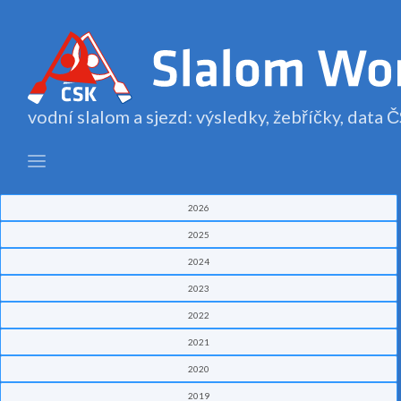
vodní slalom a sjezd: výsledky, žebříčky, data
2026
2025
2024
2023
2022
2021
2020
2019