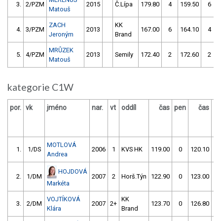
3.
2/PZM
2015
Č.Lípa
179.80
4
159.50
6
Matouš
ZACH
KK
4.
3/PZM
2013
167.00
6
164.10
4
Jeroným
Brand
MRŮZEK
5.
4/PZM
2013
Semily
172.40
2
172.60
2
Matouš
kategorie C1W
por.
vk
jméno
nar.
vt
oddíl
čas
pen
čas
p
MOTLOVÁ
1.
1/DS
2006
1
KVS HK
119.00
0
120.10
Andrea
HOJDOVÁ
2.
1/DM
2007
2
Horš.Týn
122.90
0
123.00
Markéta
VOJTÍKOVÁ
KK
3.
2/DM
2007
2+
123.70
0
126.80
Klára
Brand