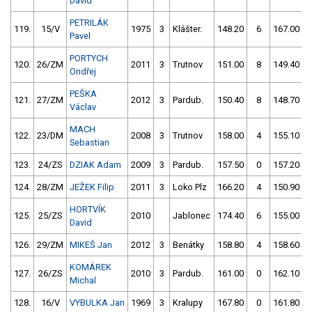
David
PETRILÁK
119.
15/V
1975
3
Klášter.
148.20
6
167.00
Pavel
PORTYCH
120.
26/ZM
2011
3
Trutnov
151.00
8
149.40
Ondřej
PEŠKA
121.
27/ZM
2012
3
Pardub.
150.40
8
148.70
Václav
MACH
122.
23/DM
2008
3
Trutnov
158.00
4
155.10
Sebastian
123.
24/ZS
DZIAK Adam
2009
3
Pardub.
157.50
0
157.20
124.
28/ZM
JEŽEK Filip
2011
3
Loko Plz
166.20
4
150.90
HORTVÍK
125.
25/ZS
2010
Jablonec
174.40
6
155.00
David
126.
29/ZM
MIKEŠ Jan
2012
3
Benátky
158.80
4
158.60
KOMÁREK
127.
26/ZS
2010
3
Pardub.
161.00
0
162.10
Michal
128.
16/V
VYBULKA Jan
1969
3
Kralupy
167.80
0
161.80