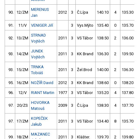
MERENUS
90.
12/ZM
2012
3
Č.Lípa
140.10
4
135.30
Jan
91.
11/V
VENIGER Jiří
3
Vys.Mýto
135.40
0
135.70
STRNAD
92.
13/ZM
2011
3
VS Tábor
138.50
2
136.00
Vojtěch
JUNEK
93.
14/ZM
2011
3
KK Brand
136.30
2
139.50
Vojtěch
TRNKA
93.
15/ZM
2011
3
Žel.Brod
140.00
2
136.30
Tobiáš
95.
16/ZM
NOŽÍŘ David
2012
3
KK Brand
138.60
0
138.20
96.
12/V
RIANT Martin
1977
3
VS Tábor
135.20
4
137.80
HOVORKA
97.
20/ZS
2009
3
Č.Lípa
138.30
4
137.70
Matouš
KOPEČEK
97.
17/ZM
2011
3
VS Tábor
134.40
8
135.70
Jakub
MAZANEC
99.
18/ZM
2011
3
Klášter.
139.70
2
139.80