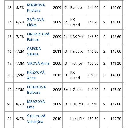
MARKOVÁ
13.
5/ZS
2009
2
Pardub.
144.60
0
140.60
Kristýna
ZAŤKOVÁ
KK
14.
6/ZS
2009
2
141.90
2
146.80
Eliška
Brand
LINHARTOVÁ
15.
7/ZS
2009
3+
USK Pha
146.50
0
142.60
Patricie
ČAPSKÁ
16.
4/ZM
2011
3
Pardub.
146.80
2
145.00
Valerie
17.
4/DM
VIKOVÁ Anna
2008
3
Trutnov
150.50
2
143.20
KŘIŽKOVÁ
KK
18.
5/ZM
2012
3
152.60
0
146.00
Anna
Brand
PETRIKOVÁ
19.
5/DM
2008
3+
L.Žatec
146.40
2
147.40
Barbora
MRÁZOVÁ
20.
8/ZS
2009
3
USK Pha
154.20
2
147.80
Ema
ŠTULCOVÁ
21.
9/ZS
2010
Loko Plz
150.50
4
149.70
Valentýna