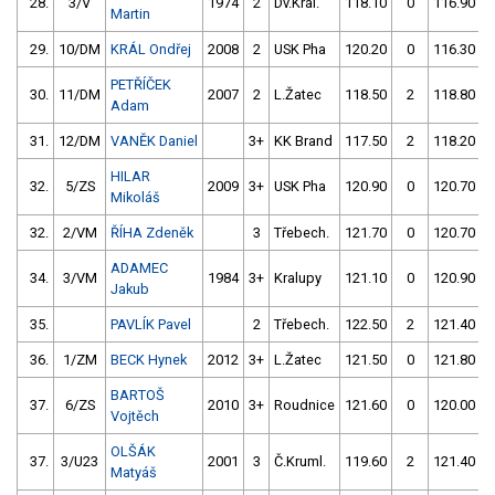
28.
3/V
1974
2
Dv.Král.
118.10
0
116.90
Martin
29.
10/DM
KRÁL Ondřej
2008
2
USK Pha
120.20
0
116.30
PETŘÍČEK
30.
11/DM
2007
2
L.Žatec
118.50
2
118.80
Adam
31.
12/DM
VANĚK Daniel
3+
KK Brand
117.50
2
118.20
HILAR
32.
5/ZS
2009
3+
USK Pha
120.90
0
120.70
Mikoláš
32.
2/VM
ŘÍHA Zdeněk
3
Třebech.
121.70
0
120.70
ADAMEC
34.
3/VM
1984
3+
Kralupy
121.10
0
120.90
Jakub
35.
PAVLÍK Pavel
2
Třebech.
122.50
2
121.40
36.
1/ZM
BECK Hynek
2012
3+
L.Žatec
121.50
0
121.80
BARTOŠ
37.
6/ZS
2010
3+
Roudnice
121.60
0
120.00
Vojtěch
OLŠÁK
37.
3/U23
2001
3
Č.Kruml.
119.60
2
121.40
Matyáš