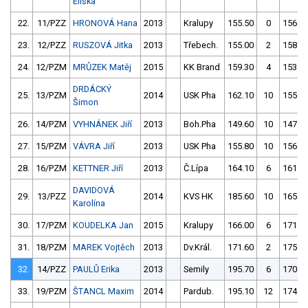
Eliška
22.
11/PZZ
HRONOVÁ Hana
2013
Kralupy
155.50
0
156.8
23.
12/PZZ
RUSZOVÁ Jitka
2013
Třebech.
155.00
2
158.5
24.
12/PZM
MRŮZEK Matěj
2015
KK Brand
159.30
4
153.4
DRDÁCKÝ
25.
13/PZM
2014
USK Pha
162.10
10
155.3
Šimon
26.
14/PZM
VYHNÁNEK Jiří
2013
Boh.Pha
149.60
10
147.9
27.
15/PZM
VÁVRA Jiří
2013
USK Pha
155.80
10
156.8
28.
16/PZM
KETTNER Jiří
2013
Č.Lípa
164.10
6
161.3
DAVIDOVÁ
29.
13/PZZ
2014
KVS HK
185.60
10
165.6
Karolína
30.
17/PZM
KOUDELKA Jan
2015
Kralupy
166.00
6
171.3
31.
18/PZM
MAREK Vojtěch
2013
Dv.Král.
171.60
2
175.4
32.
14/PZZ
PAULŮ Erika
2013
Semily
195.70
6
170.7
33.
19/PZM
ŠTANCL Maxim
2014
Pardub.
195.10
12
174.8