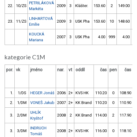
PETRILÁKOVÁ
22.
10/ZS
2009
3
Klášter.
153.60
2
149.00
Markéta
LINHARTOVÁ
23.
11/ZS
2009
3
USK Pha
153.60
10
148.60
Emílie
KOUCKÁ
2007
3
USK Pha
4.00
999
4.00
9
Mariana
kategorie C1M
por.
vk
jméno
nar.
vt
oddíl
čas
pen
čas
p
1.
1/DS
HEGER Jonáš
2006
2+
KVS HK
110.20
0
108.90
2.
1/DM
VONEŠ Jakub
2007
2+
KK Brand
110.20
0
110.90
UHLÍK
3.
2/DM
2008
2
KK Brand
114.00
2
117.90
Kryštof
INDRUCH
3.
3/DM
2008
2+
KVS HK
116.00
0
118.10
Tomáš