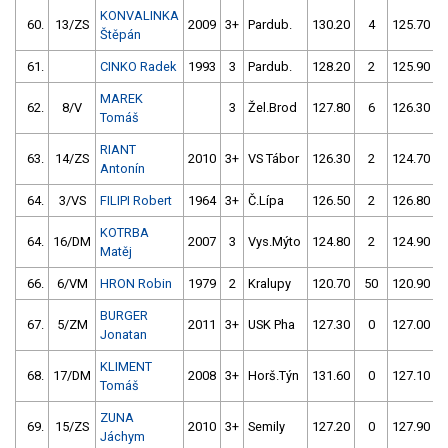
KONVALINKA
60.
13/ZS
2009
3+
Pardub.
130.20
4
125.70
Štěpán
61.
CINKO Radek
1993
3
Pardub.
128.20
2
125.90
MAREK
62.
8/V
3
Žel.Brod
127.80
6
126.30
Tomáš
RIANT
63.
14/ZS
2010
3+
VS Tábor
126.30
2
124.70
Antonín
64.
3/VS
FILIPI Robert
1964
3+
Č.Lípa
126.50
2
126.80
KOTRBA
64.
16/DM
2007
3
Vys.Mýto
124.80
2
124.90
Matěj
66.
6/VM
HRON Robin
1979
2
Kralupy
120.70
50
120.90
BURGER
67.
5/ZM
2011
3+
USK Pha
127.30
0
127.00
Jonatan
KLIMENT
68.
17/DM
2008
3+
Horš.Týn
131.60
0
127.10
Tomáš
ZUNA
69.
15/ZS
2010
3+
Semily
127.20
0
127.90
Jáchym