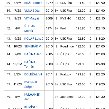
39.
4/VM
KRÁL Tomáš
1979
3+
USK Pha
121.50
2
121.90
39.
7/ZS
VLNAS Ota
2010
3+
USK Pha
122.20
2
121.90
41.
8/ZS
VÍT Matyáš
2009
3
KVS HK
122.00
0
122.50
ŠTEFAN
42.
4/V
1974
3+
Frol
125.80
4
122.10
Marek
43.
9/ZS
KOLÁŘ Lukáš
2010
3+
USK Pha
122.80
0
118.20
44.
10/ZS
SEMERÁD Vít
2010
2
Roudnice
122.50
2
121.00
44.
7/DS
BAČINA Jan
2006
3+
Č.Lípa
120.60
6
121.00
BAČINA
44.
13/DM
2008
3+
Č.Lípa
123.00
0
124.30
Tomáš
47.
2/ZM
DOLEŽAL Vít
2011
2
Kralupy
121.20
2
123.20
DVORNÍK
47.
11/ZS
2010
3+
USK Pha
122.60
4
119.20
Štěpán
KULHÁNEK
49.
5/V
3+
Jablonec
122.20
2
121.30
Jan
KOMÍNEK