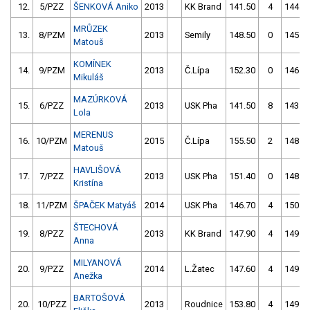
12.
5/PZZ
ŠENKOVÁ Aniko
2013
KK Brand
141.50
4
144.6
MRŮZEK
13.
8/PZM
2013
Semily
148.50
0
145.7
Matouš
KOMÍNEK
14.
9/PZM
2013
Č.Lípa
152.30
0
146.5
Mikuláš
MAZÚRKOVÁ
15.
6/PZZ
2013
USK Pha
141.50
8
143.0
Lola
MERENUS
16.
10/PZM
2015
Č.Lípa
155.50
2
148.6
Matouš
HAVLIŠOVÁ
17.
7/PZZ
2013
USK Pha
151.40
0
148.8
Kristína
18.
11/PZM
ŠPAČEK Matyáš
2014
USK Pha
146.70
4
150.0
ŠTECHOVÁ
19.
8/PZZ
2013
KK Brand
147.90
4
149.3
Anna
MILYANOVÁ
20.
9/PZZ
2014
L.Žatec
147.60
4
149.9
Anežka
BARTOŠOVÁ
20.
10/PZZ
2013
Roudnice
153.80
4
149.6