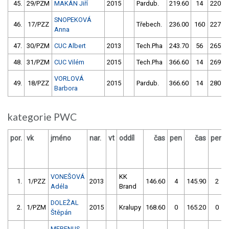
45.
29/PZM
MAKÁN Jiří
2015
Pardub.
219.60
14
220.0
SNOPEKOVÁ
46.
17/PZZ
Třebech.
236.00
160
227.5
Anna
47.
30/PZM
CUC Albert
2013
Tech.Pha
243.70
56
265.0
48.
31/PZM
CUC Vilém
2015
Tech.Pha
366.60
14
269.5
VORLOVÁ
49.
18/PZZ
2015
Pardub.
366.60
14
280.8
Barbora
kategorie PWC
por.
vk
jméno
nar.
vt
oddíl
čas
pen
čas
pen
VONEŠOVÁ
KK
1.
1/PZZ
2013
146.60
4
145.90
2
Adéla
Brand
DOLEŽAL
2.
1/PZM
2015
Kralupy
168.60
0
165.20
0
Štěpán
MERENUS