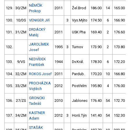
NĚMČÍK
129.
30/ZM
2011
Žel.Brod
186.00
14
165.00
Prokop
130.
10/DS
VENIGER Jiří
3
Vys.Mýto
174.50
6
166.90
DRDÁCKÝ
131.
31/ZM
2011
USK Pha
169.40
2
176.60
Matěj
JAROLÍMEK
132.
1995
3
Turnov
173.90
2
173.80
Josef
NEDVÍDEK
133.
9/VS
1944
Dv.Král.
178.30
6
172.20
František
134.
32/ZM
ROKOS Josef
2011
Pardub.
170.20
10
166.80
PROCHÁZKA
135.
33/ZM
2012
Postřelm
195.80
4
176.00
Vojtěch
GRONCKI
136.
27/ZS
2010
Jablonec
176.40
54
172.70
Tadeáš
KASTNER
137.
34/ZM
2012
3
Horš.Týn
141.40
54
152.30
Adam
STAŠÁK