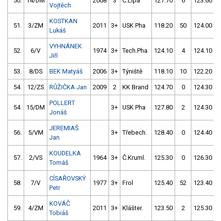
50.
14/DM
2008
3
Č.Lípa
127.70
6
123.60
Vojtěch
KOSTKAN
51.
3/ZM
2011
3+
USK Pha
118.20
50
124.00
Lukáš
VYHNÁNEK
52.
6/V
1974
3+
Tech.Pha
124.10
4
124.10
Jiří
53.
8/DS
BEK Matyáš
2006
3+
Týniště
118.10
10
122.20
54.
12/ZS
RŮŽIČKA Jan
2009
2
KK Brand
124.70
0
124.30
POLLERT
54.
15/DM
3+
USK Pha
127.80
2
124.30
Jonáš
JEREMIAŠ
56.
5/VM
3+
Třebech.
128.40
0
124.40
Jan
KOUDELKA
57.
2/VS
1964
3+
Č.Kruml.
125.30
0
126.30
Tomáš
CÍSAŘOVSKÝ
58.
7/V
1977
3+
Frol
125.40
52
123.40
Petr
KOVÁČ
59.
4/ZM
2011
3+
Klášter.
123.50
2
125.30
Tobiáš