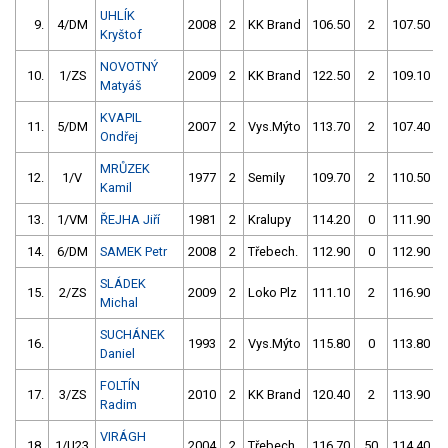
UHLÍK
9.
4/DM
2008
2
KK Brand
106.50
2
107.50
Kryštof
NOVOTNÝ
10.
1/ZS
2009
2
KK Brand
122.50
2
109.10
Matyáš
KVAPIL
11.
5/DM
2007
2
Vys.Mýto
113.70
2
107.40
Ondřej
MRŮZEK
12.
1/V
1977
2
Semily
109.70
2
110.50
Kamil
13.
1/VM
ŘEJHA Jiří
1981
2
Kralupy
114.20
0
111.90
14.
6/DM
SAMEK Petr
2008
2
Třebech.
112.90
0
112.90
SLÁDEK
15.
2/ZS
2009
2
Loko Plz
111.10
2
116.90
Michal
SUCHÁNEK
16.
1993
2
Vys.Mýto
115.80
0
113.80
Daniel
FOLTÍN
17.
3/ZS
2010
2
KK Brand
120.40
2
113.90
Radim
VIRÁGH
18.
1/U23
2004
2
Třebech.
116.70
50
114.40