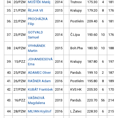
34.
20/PZM
MOŠTĚK Matěj
2014
Trutnov
175.30
4
181.0
35.
21/PZM
ŘEJHA Vít
2015
Kralupy
179.20
8
176.8
PROCHÁZKA
36.
22/PZM
2014
Postřelm
209.40
6
181.0
Filip
GOTVALD
37.
23/PZM
2014
Č.Lípa
193.60
10
176.2
Samuel
VYHNÁNEK
38.
24/PZM
2015
Boh.Pha
180.50
10
188.3
Martin
JOHANIDESOVÁ
39.
15/PZZ
2014
Kralupy
187.80
6
197.3
Ema
40.
25/PZM
ADAMEC Oliver
2013
Pardub.
199.10
2
187.0
41.
26/PZM
RAŠNER Adam
2016
Postřelm
195.80
8
189.7
42.
27/PZM
KUBÁT František
2014
KVS HK
205.30
6
170.7
VAŠINOVÁ
43.
16/PZZ
2013
Pardub.
220.70
56
214.4
Magdalena
44.
28/PZM
MILYAN Kryštof
2016
L.Žatec
228.30
6
215.3