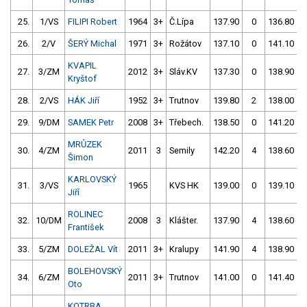
25.
1/VS
FILIPI Robert
1964
3+
Č.Lípa
137.90
0
136.80
26.
2/V
ŠERÝ Michal
1971
3+
Rožátov
137.10
0
141.10
KVAPIL
27.
3/ZM
2012
3+
Sláv.KV
137.30
0
138.90
Kryštof
28.
2/VS
HÁK Jiří
1952
3+
Trutnov
139.80
2
138.00
29.
9/DM
SAMEK Petr
2008
3+
Třebech.
138.50
0
141.20
MRŮZEK
30.
4/ZM
2011
3
Semily
142.20
4
138.60
Šimon
KARLOVSKÝ
31.
3/VS
1965
KVS HK
139.00
0
139.10
Jiří
ROLINEC
32.
10/DM
2008
3
Klášter.
137.90
4
138.60
František
33.
5/ZM
DOLEŽAL Vít
2011
3+
Kralupy
141.90
4
138.90
BOLEHOVSKÝ
34.
6/ZM
2011
3+
Trutnov
141.00
0
141.40
Oto
KOTRBA