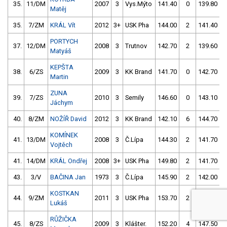
35.
11/DM
2007
3
Vys.Mýto
141.40
0
139.80
Matěj
35.
7/ZM
KRÁL Vít
2012
3+
USK Pha
144.00
2
141.40
PORTYCH
37.
12/DM
2008
3
Trutnov
142.70
2
139.60
Matyáš
KEPŠTA
38.
6/ZS
2009
3
KK Brand
141.70
0
142.70
Martin
ZUNA
39.
7/ZS
2010
3
Semily
146.60
0
143.10
Jáchym
40.
8/ZM
NOŽÍŘ David
2012
3
KK Brand
142.10
6
144.70
KOMÍNEK
41.
13/DM
2008
3
Č.Lípa
144.30
2
141.70
Vojtěch
41.
14/DM
KRÁL Ondřej
2008
3+
USK Pha
149.80
2
141.70
43.
3/V
BAČINA Jan
1973
3
Č.Lípa
145.90
2
142.00
KOSTKAN
44.
9/ZM
2011
3
USK Pha
153.70
2
146.90
Lukáš
RŮŽIČKA
45.
8/ZS
2009
3
Klášter.
152.20
4
147.50