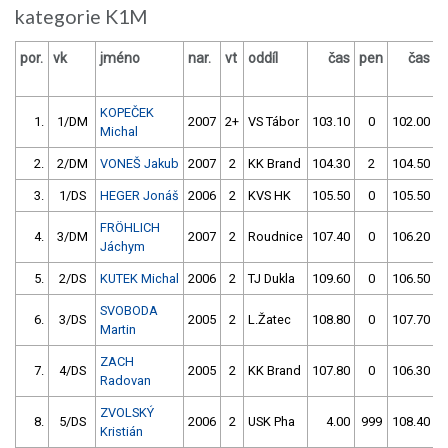
kategorie K1M
por.
vk
jméno
nar.
vt
oddíl
čas
pen
čas
p
KOPEČEK
1.
1/DM
2007
2+
VS Tábor
103.10
0
102.00
Michal
2.
2/DM
VONEŠ Jakub
2007
2
KK Brand
104.30
2
104.50
3.
1/DS
HEGER Jonáš
2006
2
KVS HK
105.50
0
105.50
FRÖHLICH
4.
3/DM
2007
2
Roudnice
107.40
0
106.20
Jáchym
5.
2/DS
KUTEK Michal
2006
2
TJ Dukla
109.60
0
106.50
SVOBODA
6.
3/DS
2005
2
L.Žatec
108.80
0
107.70
Martin
ZACH
7.
4/DS
2005
2
KK Brand
107.80
0
106.30
Radovan
ZVOLSKÝ
8.
5/DS
2006
2
USK Pha
4.00
999
108.40
Kristián