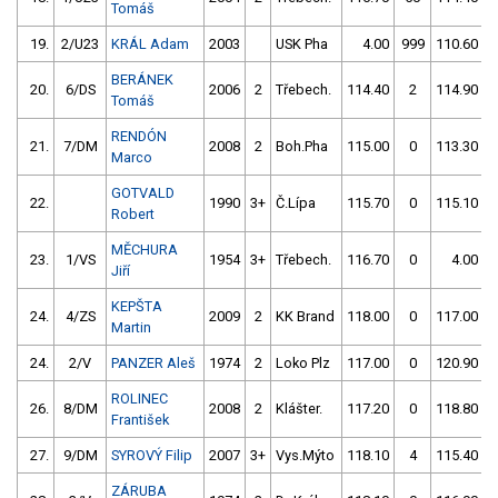
Tomáš
19.
2/U23
KRÁL Adam
2003
USK Pha
4.00
999
110.60
BERÁNEK
20.
6/DS
2006
2
Třebech.
114.40
2
114.90
Tomáš
RENDÓN
21.
7/DM
2008
2
Boh.Pha
115.00
0
113.30
Marco
GOTVALD
22.
1990
3+
Č.Lípa
115.70
0
115.10
Robert
MĚCHURA
23.
1/VS
1954
3+
Třebech.
116.70
0
4.00
9
Jiří
KEPŠTA
24.
4/ZS
2009
2
KK Brand
118.00
0
117.00
Martin
24.
2/V
PANZER Aleš
1974
2
Loko Plz
117.00
0
120.90
ROLINEC
26.
8/DM
2008
2
Klášter.
117.20
0
118.80
František
27.
9/DM
SYROVÝ Filip
2007
3+
Vys.Mýto
118.10
4
115.40
ZÁRUBA