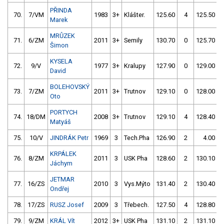
PŘINDA
70.
7/VM
1983
3+
Klášter.
125.60
4
125.50
Marek
MRŮZEK
71.
6/ZM
2011
3+
Semily
130.70
0
125.70
Šimon
KYSELA
72.
9/V
1977
3+
Kralupy
127.90
0
129.00
David
BOLEHOVSKÝ
73.
7/ZM
2011
3+
Trutnov
129.10
0
128.00
Oto
PORTYCH
74.
18/DM
2008
3+
Trutnov
129.10
4
128.40
Matyáš
75.
10/V
JINDRÁK Petr
1969
3
Tech.Pha
126.90
2
4.00
9
KRPÁLEK
76.
8/ZM
2011
3
USK Pha
128.60
2
130.10
Jáchym
JETMAR
77.
16/ZS
2010
3
Vys.Mýto
131.40
2
130.40
Ondřej
78.
17/ZS
RUSZ Josef
2009
3
Třebech.
127.50
4
128.80
79.
9/ZM
KRÁL Vít
2012
3+
USK Pha
131.10
2
131.10