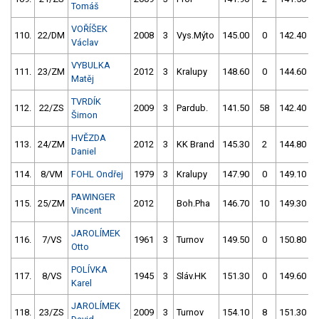
Tomáš
VOŘÍŠEK
110.
22/DM
2008
3
Vys.Mýto
145.00
0
142.40
Václav
VYBULKA
111.
23/ZM
2012
3
Kralupy
148.60
0
144.60
Matěj
TVRDÍK
112.
22/ZS
2009
3
Pardub.
141.50
58
142.40
Šimon
HVĚZDA
113.
24/ZM
2012
3
KK Brand
145.30
2
144.80
Daniel
114.
8/VM
FOHL Ondřej
1979
3
Kralupy
147.90
0
149.10
PAWINGER
115.
25/ZM
2012
Boh.Pha
146.70
10
149.30
Vincent
JAROLÍMEK
116.
7/VS
1961
3
Turnov
149.50
0
150.80
Otto
POLÍVKA
117.
8/VS
1945
3
Sláv.HK
151.30
0
149.60
Karel
JAROLÍMEK
118.
23/ZS
2009
3
Turnov
154.10
8
151.30