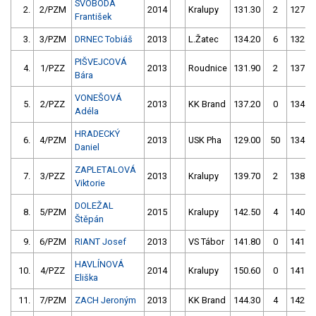
SVOBODA
2.
2/PZM
2014
Kralupy
131.30
2
127.9
František
3.
3/PZM
DRNEC Tobiáš
2013
L.Žatec
134.20
6
132.8
PIŠVEJCOVÁ
4.
1/PZZ
2013
Roudnice
131.90
2
137.2
Bára
VONEŠOVÁ
5.
2/PZZ
2013
KK Brand
137.20
0
134.4
Adéla
HRADECKÝ
6.
4/PZM
2013
USK Pha
129.00
50
134.7
Daniel
ZAPLETALOVÁ
7.
3/PZZ
2013
Kralupy
139.70
2
138.4
Viktorie
DOLEŽAL
8.
5/PZM
2015
Kralupy
142.50
4
140.3
Štěpán
9.
6/PZM
RIANT Josef
2013
VS Tábor
141.80
0
141.9
HAVLÍNOVÁ
10.
4/PZZ
2014
Kralupy
150.60
0
141.8
Eliška
11.
7/PZM
ZACH Jeroným
2013
KK Brand
144.30
4
142.8