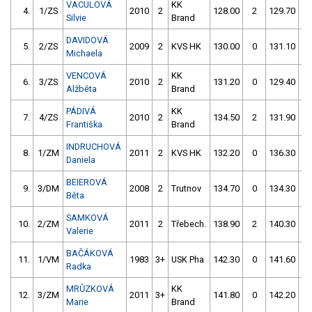
VACULOVÁ
KK
4.
1/ZS
2010
2
128.00
2
129.70
Silvie
Brand
DAVIDOVÁ
5.
2/ZS
2009
2
KVS HK
130.00
0
131.10
Michaela
VENCOVÁ
KK
6.
3/ZS
2010
2
131.20
0
129.40
Alžběta
Brand
PÁDIVÁ
KK
7.
4/ZS
2010
2
134.50
2
131.90
Františka
Brand
INDRUCHOVÁ
8.
1/ZM
2011
2
KVS HK
132.20
0
136.30
Daniela
BEIEROVÁ
9.
3/DM
2008
2
Trutnov
134.70
0
134.30
Běta
SAMKOVÁ
10.
2/ZM
2011
2
Třebech.
138.90
2
140.30
Valerie
BAČÁKOVÁ
11.
1/VM
1983
3+
USK Pha
142.30
0
141.60
Radka
MRŮZKOVÁ
KK
12.
3/ZM
2011
3+
141.80
0
142.20
Marie
Brand