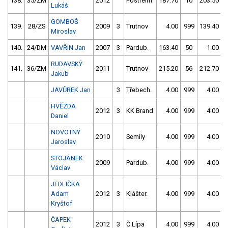
138.
35/ZM
2012
Postřelm
187.70
10
203.50
Lukáš
GOMBOŠ
139.
28/ZS
2009
3
Trutnov
4.00
999
139.40
Miroslav
140.
24/DM
VAVŘÍN Jan
2007
3
Pardub.
163.40
50
1.00
9
RUDAVSKÝ
141.
36/ZM
2011
Trutnov
215.20
56
212.70
Jakub
JAVŮREK Jan
3
Třebech.
4.00
999
4.00
9
HVĚZDA
2012
3
KK Brand
4.00
999
4.00
9
Daniel
NOVOTNÝ
2010
Semily
4.00
999
4.00
9
Jaroslav
STOJÁNEK
2009
Pardub.
4.00
999
4.00
9
Václav
JEDLIČKA
Adam
2012
3
Klášter.
4.00
999
4.00
9
Kryštof
ČAPEK
2012
3
Č.Lípa
4.00
999
4.00
9