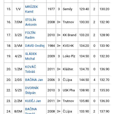
MRŮZEK
15.
1/V
1977
3
Semily
129.40
2
130.20
Kamil
STOLÍN
16.
7/DM
2008
3+
Trutnov
130.30
2
132.90
Antonín
FOLTÍN
17.
3/ZS
2010
3+
KK Brand
133.20
2
128.90
Radim
18.
3/VM
DAVID Ondřej
1984
3+
KVS HK
134.20
0
133.90
SLÁDEK
19.
4/ZS
2009
3
Loko Plz
134.50
0
132.30
Michal
KOVÁČ
20.
1/ZM
2011
3+
Klášter.
134.70
0
136.90
Tobiáš
20.
2/DS
BAČINA Jan
2006
3
Č.Lípa
144.50
4
132.70
DVORNÍK
22.
5/ZS
2010
3
USK Pha
138.90
2
135.30
Štěpán
23.
2/ZM
KUDĚJ Jan
2011
3+
Trutnov
135.80
0
136.30
BAČINA
24.
8/DM
2008
3+
Č.Lípa
133.90
2
137.90
Tomáš