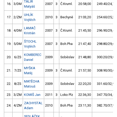
TALÍŘ
16.
3/DM
2007
3
Č.Kruml.
20:58,00
249.40/24,7
Matyáš
UHLÍK
17.
2/ZM
2010
3
Bechyně
21:03,20
254.60/25,2
Vojtěch
LAMAČ
18.
4/DM
2007
3
Č.Kruml.
21:45,50
296.90/29,4
Kristián
ŠTOCHL
19.
5/DM
2007
3
Boh.Pha
21:47,40
298.80/29,6
Vojtěch
KOMBEREC
20.
6/ZS
2009
Soběslav
21:48,80
300.20/29,8
Daniel
MYŠKA
21.
7/ZS
2009
3
Č.Kruml.
21:57,50
308.90/30,6
Matěj
MATĚCHA
22.
8/ZS
2009
Soběslav
22:20,20
331.60/32,9
Matouš
23.
3/ZM
KOMIŠ Jan
2011
3
Loko Plz
22:36,30
347.70/34,5
ZACHYSTAL
24.
4/ZM
2010
Boh.Pha
23:11,30
382.70/37,9
Adam
SEDLÁČEK