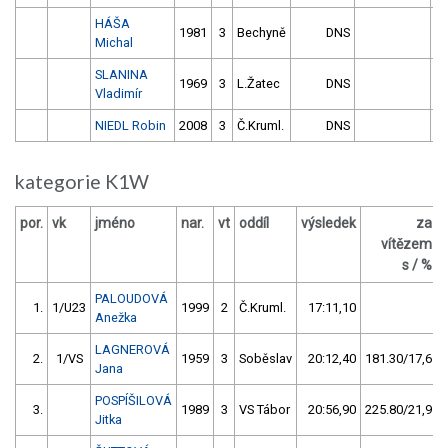
HÁŠA
1981
3
Bechyně
DNS
Michal
SLANINA
1969
3
L.Žatec
DNS
Vladimír
NIEDL Robin
2008
3
Č.Kruml.
DNS
kategorie K1W
por.
vk
jméno
nar.
vt
oddíl
výsledek
za
vítězem
s / %
PALOUDOVÁ
1.
1/U23
1999
2
Č.Kruml.
17:11,10
Anežka
LAGNEROVÁ
2.
1/VS
1959
3
Soběslav
20:12,40
181.30/17,6
Jana
POSPÍŠILOVÁ
3.
1989
3
VS Tábor
20:56,90
225.80/21,9
Jitka