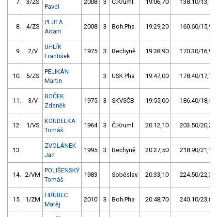
7.
3/ZS
2008
3
Č.Kruml.
19:06,70
138.10/13,7
Pavel
PLUTA
8.
4/ZS
2008
3
Boh.Pha
19:29,20
160.60/15,9
Adam
UHLÍK
9.
2/V
1975
3
Bechyně
19:38,90
170.30/16,9
František
PELIKÁN
10.
5/ZS
3
USK Pha
19:47,00
178.40/17,7
Martin
BOČEK
11.
3/V
1975
3
SKVSČB
19:55,00
186.40/18,5
Zdeněk
KOUDELKA
12.
1/VS
1964
3
Č.Kruml.
20:12,10
203.50/20,2
Tomáš
ZVOLÁNEK
13.
1995
3
Bechyně
20:27,50
218.90/21,7
Jan
POLIŠENSKÝ
14.
2/VM
1983
Soběslav
20:33,10
224.50/22,3
Tomáš
HRUBEC
15.
1/ZM
2010
3
Boh.Pha
20:48,70
240.10/23,8
Matěj