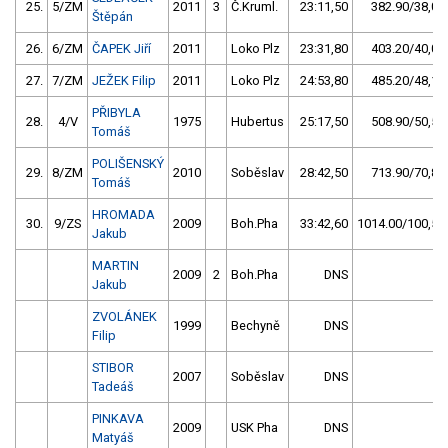
25.
5/ZM
2011
3
Č.Kruml.
23:11,50
382.90/38,0
Štěpán
26.
6/ZM
ČAPEK Jiří
2011
Loko Plz
23:31,80
403.20/40,0
27.
7/ZM
JEŽEK Filip
2011
Loko Plz
24:53,80
485.20/48,1
PŘIBYLA
28.
4/V
1975
Hubertus
25:17,50
508.90/50,5
Tomáš
POLIŠENSKÝ
29.
8/ZM
2010
Soběslav
28:42,50
713.90/70,8
Tomáš
HROMADA
30.
9/ZS
2009
Boh.Pha
33:42,60
1014.00/100,5
Jakub
MARTIN
2009
2
Boh.Pha
DNS
Jakub
ZVOLÁNEK
1999
Bechyně
DNS
Filip
STIBOR
2007
Soběslav
DNS
Tadeáš
PINKAVA
2009
USK Pha
DNS
Matyáš