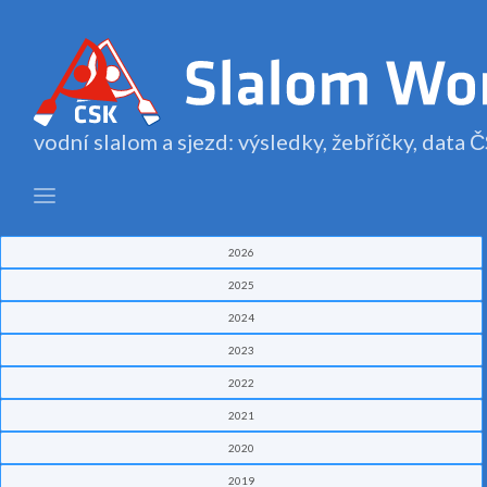
vodní slalom a sjezd: výsledky, žebříčky, data
2026
2025
2024
2023
2022
2021
2020
2019