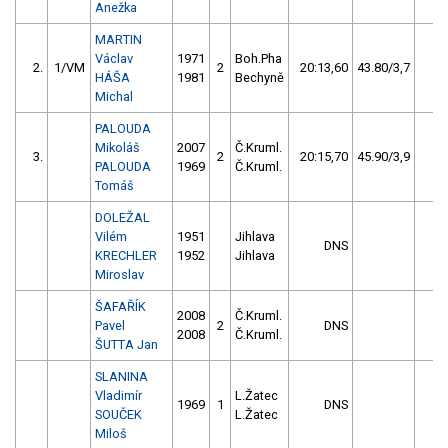
Anežka
MARTIN
Václav
1971
Boh.Pha
2.
1/VM
2
20:13,60
43.80/3,7
HÁŠA
1981
Bechyně
Michal
PALOUDA
Mikoláš
2007
Č.Kruml.
3.
2
20:15,70
45.90/3,9
PALOUDA
1969
Č.Kruml.
Tomáš
DOLEŽAL
Vilém
1951
Jihlava
DNS
KRECHLER
1952
Jihlava
Miroslav
ŠAFAŘÍK
2008
Č.Kruml.
Pavel
2
DNS
2008
Č.Kruml.
ŠUTTA Jan
SLANINA
Vladimír
L.Žatec
1969
1
DNS
SOUČEK
L.Žatec
Miloš