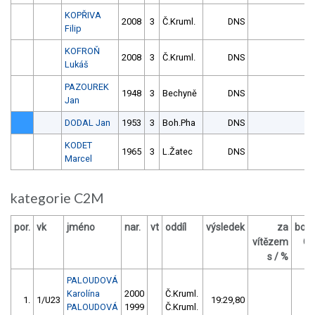
KOPŘIVA
2008
3
Č.Kruml.
DNS
Filip
KOFROŇ
2008
3
Č.Kruml.
DNS
Lukáš
PAZOUREK
1948
3
Bechyně
DNS
Jan
DODAL Jan
1953
3
Boh.Pha
DNS
KODET
1965
3
L.Žatec
DNS
Marcel
kategorie C2M
por.
vk
jméno
nar.
vt
oddíl
výsledek
za
bod
vítězem
O
s / %
PALOUDOVÁ
Karolína
2000
Č.Kruml.
1.
1/U23
19:29,80
PALOUDOVÁ
1999
Č.Kruml.