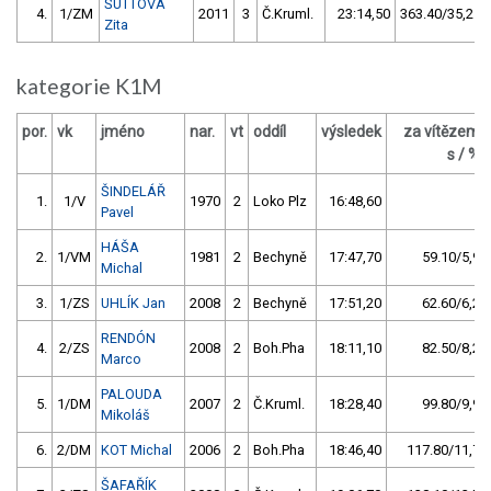
ŠUTTOVÁ
4.
1/ZM
2011
3
Č.Kruml.
23:14,50
363.40/35,2
Zita
kategorie K1M
por.
vk
jméno
nar.
vt
oddíl
výsledek
za vítězem
s / %
ŠINDELÁŘ
1.
1/V
1970
2
Loko Plz
16:48,60
Pavel
HÁŠA
2.
1/VM
1981
2
Bechyně
17:47,70
59.10/5,9
Michal
3.
1/ZS
UHLÍK Jan
2008
2
Bechyně
17:51,20
62.60/6,2
RENDÓN
4.
2/ZS
2008
2
Boh.Pha
18:11,10
82.50/8,2
Marco
PALOUDA
5.
1/DM
2007
2
Č.Kruml.
18:28,40
99.80/9,9
Mikoláš
6.
2/DM
KOT Michal
2006
2
Boh.Pha
18:46,40
117.80/11,7
ŠAFAŘÍK