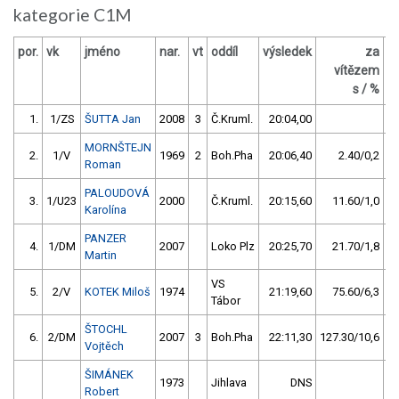
kategorie C1M
por.
vk
jméno
nar.
vt
oddíl
výsledek
za
b
vítězem
s / %
1.
1/ZS
ŠUTTA Jan
2008
3
Č.Kruml.
20:04,00
MORNŠTEJN
2.
1/V
1969
2
Boh.Pha
20:06,40
2.40/0,2
Roman
PALOUDOVÁ
3.
1/U23
2000
Č.Kruml.
20:15,60
11.60/1,0
Karolína
PANZER
4.
1/DM
2007
Loko Plz
20:25,70
21.70/1,8
Martin
VS
5.
2/V
KOTEK Miloš
1974
21:19,60
75.60/6,3
Tábor
ŠTOCHL
6.
2/DM
2007
3
Boh.Pha
22:11,30
127.30/10,6
Vojtěch
ŠIMÁNEK
1973
Jihlava
DNS
Robert