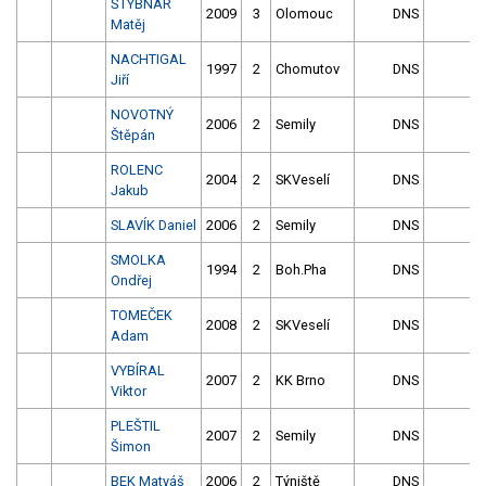
ŠTÝBNAR
2009
3
Olomouc
DNS
Matěj
NACHTIGAL
1997
2
Chomutov
DNS
Jiří
NOVOTNÝ
2006
2
Semily
DNS
Štěpán
ROLENC
2004
2
SKVeselí
DNS
Jakub
SLAVÍK Daniel
2006
2
Semily
DNS
SMOLKA
1994
2
Boh.Pha
DNS
Ondřej
TOMEČEK
2008
2
SKVeselí
DNS
Adam
VYBÍRAL
2007
2
KK Brno
DNS
Viktor
PLEŠTIL
2007
2
Semily
DNS
Šimon
BEK Matyáš
2006
2
Týniště
DNS