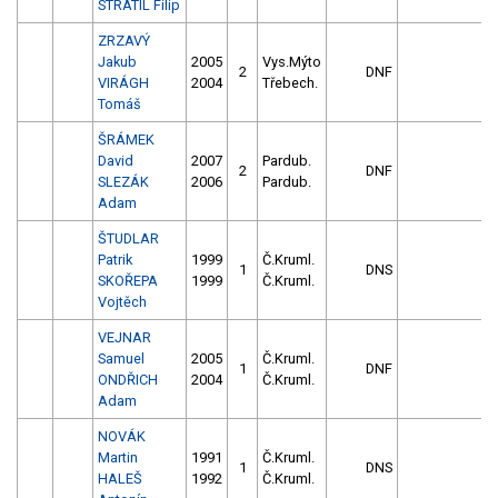
STRATIL Filip
ZRZAVÝ
Jakub
2005
Vys.Mýto
2
DNF
VIRÁGH
2004
Třebech.
Tomáš
ŠRÁMEK
David
2007
Pardub.
2
DNF
SLEZÁK
2006
Pardub.
Adam
ŠTUDLAR
Patrik
1999
Č.Kruml.
1
DNS
SKOŘEPA
1999
Č.Kruml.
Vojtěch
VEJNAR
Samuel
2005
Č.Kruml.
1
DNF
ONDŘICH
2004
Č.Kruml.
Adam
NOVÁK
Martin
1991
Č.Kruml.
1
DNS
HALEŠ
1992
Č.Kruml.