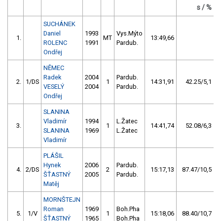
s / %
SUCHÁNEK
Daniel
1993
Vys.Mýto
1.
MT
13:49,66
ROLENC
1991
Pardub.
Ondřej
NĚMEC
Radek
2004
Pardub.
2.
1/DS
1
14:31,91
42.25/5,1
VESELÝ
2004
Pardub.
Ondřej
SLANINA
Vladimír
1994
L.Žatec
3.
1
14:41,74
52.08/6,3
SLANINA
1969
L.Žatec
Vladimír
PLÁŠIL
Hynek
2006
Pardub.
4.
2/DS
2
15:17,13
87.47/10,5
ŠŤASTNÝ
2005
Pardub.
Matěj
MORNŠTEJN
Roman
1969
Boh.Pha
5.
1/V
1
15:18,06
88.40/10,7
ŠŤASTNÝ
1965
Boh.Pha