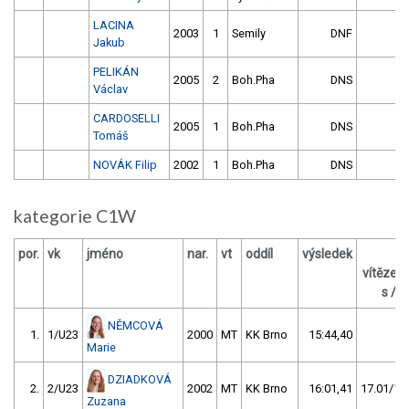
LACINA
2003
1
Semily
DNF
Jakub
PELIKÁN
2005
2
Boh.Pha
DNS
Václav
CARDOSELLI
2005
1
Boh.Pha
DNS
Tomáš
NOVÁK Filip
2002
1
Boh.Pha
DNS
kategorie C1W
por.
vk
jméno
nar.
vt
oddíl
výsledek
za
vítězem
s / %
NĚMCOVÁ
1.
1/U23
2000
MT
KK Brno
15:44,40
Marie
DZIADKOVÁ
2.
2/U23
2002
MT
KK Brno
16:01,41
17.01/1,8
Zuzana