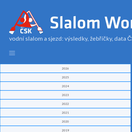
vodní slalom a sjezd: výsledky, žebříčky, data
2026
2025
2024
2023
2022
2021
2020
2019