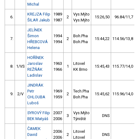
Michal
KREJZA Filip
1989
Vys.Mýto
6.
2
15:26,50
96.84/11,7
ŠILAR Jakub
1987
Vys.Mýto
JELÍNEK
Šimon
1994
Boh.Pha
7.
2
15:44,22
114.56/13,8
HŘEBCOVÁ
1994
Boh.Pha
Helena
HOŘÍNEK
Jaroslav
1963
Litovel
8.
1/VS
1
15:45,43
115.77/14,0
REŽŇÁK
1966
KK Brno
Ladislav
JINDRÁK
Petr
1969
Tech.Pha
9.
2/V
2
15:45,62
115.96/14,0
CHLOUBA
1959
Boh.Pha
Luboš
SYROVÝ Filip
2007
Vys.Mýto
3
DNS
BEK Matyáš
2006
Týniště
ČAMEK
2006
Litovel
David
2
DNS
2006
Litovel