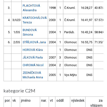
PLACHTOVÁ
3.
1998
1
Č.Kruml.
16:28,27
43.87/4,6
Alexandra
KRATOCHVÍLOVÁ
4.
3/U23
2003
1
Č.Kruml.
16:41,97
57.57/6,1
Tereza
BUNDOVÁ
5.
1/DS
2004
1
Pardub.
16:43,24
58.84/6,2
Simona
6.
2/DS
STŘÍLKOVÁ Jana
2004
1
Olomouc
16:55,75
71.35/7,6
HOROVÁ Klára
1
Olomouc
DNS
JÍLKOVÁ Pavla
2007
3
Olomouc
DNS
CHROMÁ Nicol
2004
2
Olomouc
DNS
ZEDNÍČKOVÁ
2005
1
Vys.Mýto
DNS
Michaela Anna
kategorie C2M
por.
vk
jméno
nar.
vt
oddíl
výsledek
za
vítězem
Č