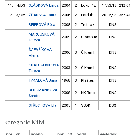
11.
4/DS
SLÁDKOVÁ Linda
2004
2
Loko Plz
17:53,18
212.61/2
12.
3/DM
ŽĎÁRSKÁ Laura
2006
2
Pardub.
20:15,98
355.41/4
BEIEROVÁ Běta
2008
2
Trutnov
DNS
MAROUSKOVÁ
2009
2
Olomouc
DNS
Tereza
ŠAFAŘÍKOVÁ
2006
3
Č.Kruml.
DNS
Alena
KRATOCHVÍLOVÁ
2003
2
Č.Kruml.
DNS
Tereza
TYKALOVÁ Jana
1968
3
Klášter.
DNS
BERGMANNOVÁ
2008
2
KK Brno
DNS
Sandra
STŘECHOVÁ Ela
2005
1
VSDK
DSQ
kategorie K1M
por.
vk
jméno
nar.
vt
oddíl
výsledek