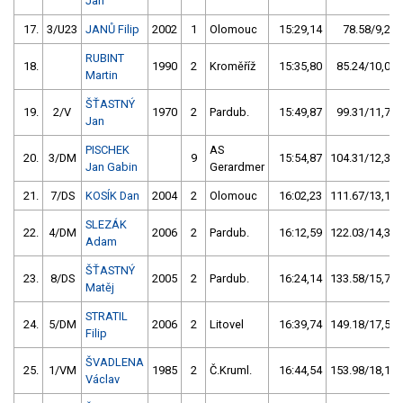
Jan
17.
3/U23
JANŮ Filip
2002
1
Olomouc
15:29,14
78.58/9,2
RUBINT
18.
1990
2
Kroměříž
15:35,80
85.24/10,0
Martin
ŠŤASTNÝ
19.
2/V
1970
2
Pardub.
15:49,87
99.31/11,7
Jan
PISCHEK
AS
20.
3/DM
9
15:54,87
104.31/12,3
Jan Gabin
Gerardmer
21.
7/DS
KOSÍK Dan
2004
2
Olomouc
16:02,23
111.67/13,1
SLEZÁK
22.
4/DM
2006
2
Pardub.
16:12,59
122.03/14,3
Adam
ŠŤASTNÝ
23.
8/DS
2005
2
Pardub.
16:24,14
133.58/15,7
Matěj
STRATIL
24.
5/DM
2006
2
Litovel
16:39,74
149.18/17,5
Filip
ŠVADLENA
25.
1/VM
1985
2
Č.Kruml.
16:44,54
153.98/18,1
Václav