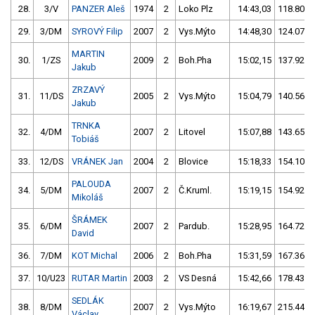
28.
3/V
PANZER Aleš
1974
2
Loko Plz
14:43,03
118.80/1
29.
3/DM
SYROVÝ Filip
2007
2
Vys.Mýto
14:48,30
124.07/1
MARTIN
30.
1/ZS
2009
2
Boh.Pha
15:02,15
137.92/1
Jakub
ZRZAVÝ
31.
11/DS
2005
2
Vys.Mýto
15:04,79
140.56/1
Jakub
TRNKA
32.
4/DM
2007
2
Litovel
15:07,88
143.65/1
Tobiáš
33.
12/DS
VRÁNEK Jan
2004
2
Blovice
15:18,33
154.10/2
PALOUDA
34.
5/DM
2007
2
Č.Kruml.
15:19,15
154.92/2
Mikoláš
ŠRÁMEK
35.
6/DM
2007
2
Pardub.
15:28,95
164.72/2
David
36.
7/DM
KOT Michal
2006
2
Boh.Pha
15:31,59
167.36/2
37.
10/U23
RUTAR Martin
2003
2
VS Desná
15:42,66
178.43/2
SEDLÁK
38.
8/DM
2007
2
Vys.Mýto
16:19,67
215.44/2
Václav