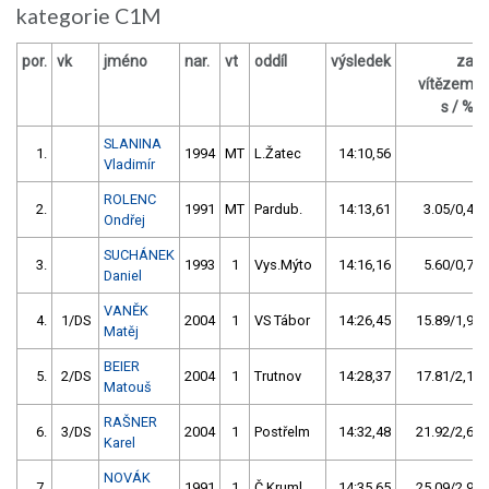
kategorie C1M
por.
vk
jméno
nar.
vt
oddíl
výsledek
za
vítězem
s / %
SLANINA
1.
1994
MT
L.Žatec
14:10,56
Vladimír
ROLENC
2.
1991
MT
Pardub.
14:13,61
3.05/0,4
Ondřej
SUCHÁNEK
3.
1993
1
Vys.Mýto
14:16,16
5.60/0,7
Daniel
VANĚK
4.
1/DS
2004
1
VS Tábor
14:26,45
15.89/1,9
Matěj
BEIER
5.
2/DS
2004
1
Trutnov
14:28,37
17.81/2,1
Matouš
RAŠNER
6.
3/DS
2004
1
Postřelm
14:32,48
21.92/2,6
Karel
NOVÁK
7.
1991
1
Č.Kruml.
14:35,65
25.09/2,9