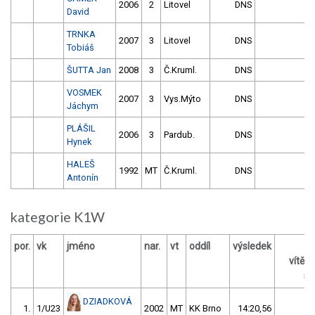
2006
2
Litovel
DNS
David
TRNKA
2007
3
Litovel
DNS
Tobiáš
ŠUTTA Jan
2008
3
Č.Kruml.
DNS
VOSMEK
2007
3
Vys.Mýto
DNS
Jáchym
PLÁŠIL
2006
3
Pardub.
DNS
Hynek
HALEŠ
1992
MT
Č.Kruml.
DNS
Antonín
kategorie K1W
por.
vk
jméno
nar.
vt
oddíl
výsledek
vítěz
s 
DZIADKOVÁ
1.
1/U23
2002
MT
KK Brno
14:20,56