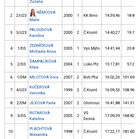
Zuzana
NĚMCOVÁ
2.
2/U23
2000
1
KK Brno
14:39,46
18.89/
Marie
PALOUDOVÁ
3.
3/U23
2000
2
Č.Kruml.
14:40,27
19.70/
Karolína
ZEDNÍČKOVÁ
4.
1/DS
2005
1
Vys.Mýto
14:41,44
20.87/
Michaela Anna
ŠAMPALÍKOVÁ
5.
2/DS
2004
1
Loko Plz
15:17,81
57.24/
Klára
6.
1/DM
MILOTOVÁ Dora
2007
2
Boh.Pha
16:02,26
101.69/1
KUČEROVÁ
7.
4/U23
1999
2
Č.Kruml.
16:09,53
108.96/1
Veronika
8.
2/DM
JÍLKOVÁ Pavla
2007
2
Olomouc
16:41,88
141.31/1
RUTAROVÁ
VS
9.
3/DS
2005
2
17:09,39
168.82/1
Kateřina
Desná
PLACHTOVÁ
10.
1998
1
Č.Kruml.
17:22,17
181.60/2
Alexandra