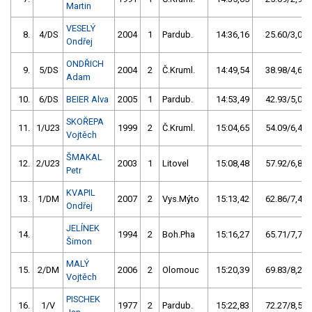
Martin
VESELÝ
8.
4/DS
2004
1
Pardub.
14:36,16
25.60/3,0
Ondřej
ONDŘICH
9.
5/DS
2004
2
Č.Kruml.
14:49,54
38.98/4,6
Adam
10.
6/DS
BEIER Alva
2005
1
Pardub.
14:53,49
42.93/5,0
SKOŘEPA
11.
1/U23
1999
2
Č.Kruml.
15:04,65
54.09/6,4
Vojtěch
ŠMAKAL
12.
2/U23
2003
1
Litovel
15:08,48
57.92/6,8
Petr
KVAPIL
13.
1/DM
2007
2
Vys.Mýto
15:13,42
62.86/7,4
Ondřej
JELÍNEK
14.
1994
2
Boh.Pha
15:16,27
65.71/7,7
Šimon
MALÝ
15.
2/DM
2006
2
Olomouc
15:20,39
69.83/8,2
Vojtěch
PISCHEK
16.
1/V
1977
2
Pardub.
15:22,83
72.27/8,5