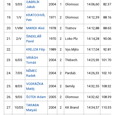
GABRLÍK
18.
5/DS
2004
1
Olomouc
14:06,60
82.37/1
Jakub
KRATOCHVÍL
19.
1/V
1971
2
Olomouc
14:12,39
88.16/1
Petr
20.
1/VM
MAREK Aleš
1978
2
Trutnov
14:12,88
88.65/1
ŠINDELÁŘ
21.
2/V
1970
2
Loko Plz
14:14,28
90.06/1
Pavel
22.
KREJZA Filip
1989
2
Vys.Mýto
14:17,04
92.81/1
VIRÁGH
23.
6/DS
2004
2
Třebech.
14:25,93
101.70/1
Tomáš
NĚMEC
24.
7/DS
2004
2
Pardub.
14:26,33
102.10/1
Radek
VODRÁŽKA
25.
8/DS
2004
2
Semily
14:32,55
108.32/1
Matěj
26.
9/DS
ŠOTEK Adam
2005
2
Olomouc
14:32,62
108.39/1
TARABA
27.
10/DS
2004
2
KK Brand
14:34,57
110.35/1
Matyáš