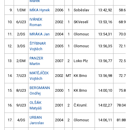
Marek
9.
1/DM
MÍKA Hynek
2006
1
Soběslav
13:42,92
58.69/
IVÁNEK
10.
6/U23
2002
1
SKVeselí
13:53,16
68.93/
Roman
11.
2/DS
MRÁKA Jan
2004
1
Olomouc
13:54,31
70.08/
ŠTÝBNAR
12.
3/DS
2005
1
Olomouc
13:56,35
72.12/
Vojtěch
PANZER
13.
2/DM
2007
2
Loko Plz
13:56,77
72.54/
Martin
MATĚJÍČEK
14.
7/U23
2002
MT
KK Brno
13:56,98
72.75/
Vojtěch
BERGMANN
15.
8/U23
2000
1
KK Brno
14:00,10
75.87/
Ondřej
OLŠÁK
16.
9/U23
2001
2
Č.Kruml.
14:02,27
78.04/1
Matyáš
URBAN
17.
4/DS
2004
2
Olomouc
14:06,11
81.88/1
Jaroslav