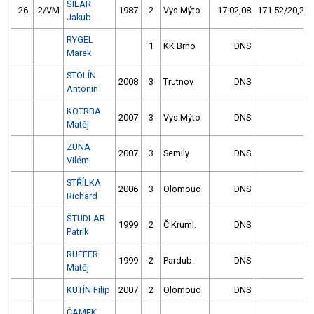
ŠILAR
26.
2/VM
1987
2
Vys.Mýto
17:02,08
171.52/20,2
Jakub
RYGEL
1
KK Brno
DNS
Marek
STOLÍN
2008
3
Trutnov
DNS
Antonín
KOTRBA
2007
3
Vys.Mýto
DNS
Matěj
ZUNA
2007
3
Semily
DNS
Vilém
STŘÍLKA
2006
3
Olomouc
DNS
Richard
ŠTUDLAR
1999
2
Č.Kruml.
DNS
Patrik
RUFFER
1999
2
Pardub.
DNS
Matěj
KUTÍN Filip
2007
2
Olomouc
DNS
ČAMEK