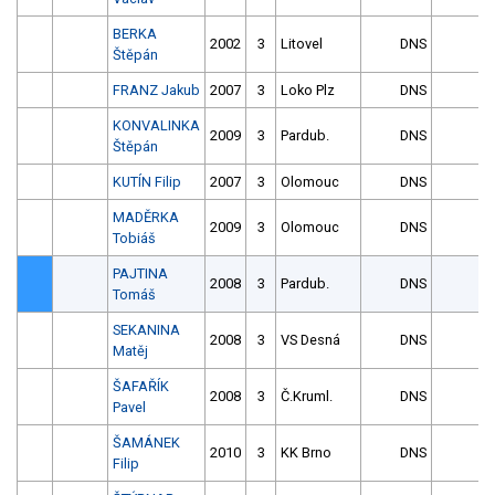
BERKA
2002
3
Litovel
DNS
Štěpán
FRANZ Jakub
2007
3
Loko Plz
DNS
KONVALINKA
2009
3
Pardub.
DNS
Štěpán
KUTÍN Filip
2007
3
Olomouc
DNS
MADĚRKA
2009
3
Olomouc
DNS
Tobiáš
PAJTINA
2008
3
Pardub.
DNS
Tomáš
SEKANINA
2008
3
VS Desná
DNS
Matěj
ŠAFAŘÍK
2008
3
Č.Kruml.
DNS
Pavel
ŠAMÁNEK
2010
3
KK Brno
DNS
Filip