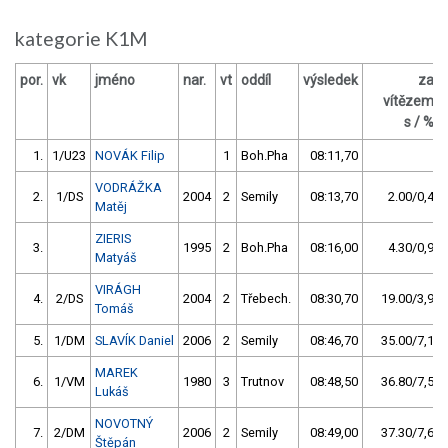
kategorie K1M
por.
vk
jméno
nar.
vt
oddíl
výsledek
za
vítězem
s / %
1.
1/U23
NOVÁK Filip
1
Boh.Pha
08:11,70
VODRÁŽKA
2.
1/DS
2004
2
Semily
08:13,70
2.00/0,4
Matěj
ZIERIS
3.
1995
2
Boh.Pha
08:16,00
4.30/0,9
Matyáš
VIRÁGH
4.
2/DS
2004
2
Třebech.
08:30,70
19.00/3,9
Tomáš
5.
1/DM
SLAVÍK Daniel
2006
2
Semily
08:46,70
35.00/7,1
MAREK
6.
1/VM
1980
3
Trutnov
08:48,50
36.80/7,5
Lukáš
NOVOTNÝ
7.
2/DM
2006
2
Semily
08:49,00
37.30/7,6
Štěpán