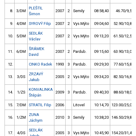
PLEŠTIL
8.
3/DM
2007
2
Semily
08:58,40
46.70/9,5
Šimon
9.
4/DM
SYROVÝ Filip
2007
2
Vys.Mýto
09:04,60
52.90/10,8
SEDLÁK
10.
5/DM
2007
2
Vys.Mýto
09:13,20
61.50/12,5
Václav
ŠRÁMEK
11.
6/DM
2007
2
Pardub.
09:15,60
63.90/13,0
David
12.
CINKO Radek
1993
3
Pardub.
09:29,30
77.60/15,8
ZRZAVÝ
13.
3/DS
2005
2
Vys.Mýto
09:34,20
82.50/16,8
Jakub
KONVALINKA
14.
1/ZS
2009
3
Pardub.
09:40,30
88.60/18,0
Štěpán
15.
7/DM
STRATIL Filip
2006
Litovel
10:14,70
123.00/25,0
ZUNA
16.
1/ZM
2010
3
Semily
10:38,20
146.50/29,8
Jáchym
SEDLÁK
17.
4/DS
2005
3
Vys.Mýto
10:45,90
154.20/31,4
Jakub