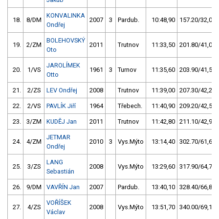
KONVALINKA
18.
8/DM
2007
3
Pardub.
10:48,90
157.20/32,0
Ondřej
BOLEHOVSKÝ
19.
2/ZM
2011
Trutnov
11:33,50
201.80/41,0
Oto
JAROLÍMEK
20.
1/VS
1961
3
Turnov
11:35,60
203.90/41,5
Otto
21.
2/ZS
LEV Ondřej
2008
Trutnov
11:39,00
207.30/42,2
22.
2/VS
PAVLÍK Jiří
1964
Třebech.
11:40,90
209.20/42,5
23.
3/ZM
KUDĚJ Jan
2011
Trutnov
11:42,80
211.10/42,9
JETMAR
24.
4/ZM
2010
3
Vys.Mýto
13:14,40
302.70/61,6
Ondřej
LANG
25.
3/ZS
2008
Vys.Mýto
13:29,60
317.90/64,7
Sebastián
26.
9/DM
VAVŘÍN Jan
2007
Pardub.
13:40,10
328.40/66,8
VOŘÍŠEK
27.
4/ZS
2008
Vys.Mýto
13:51,70
340.00/69,1
Václav