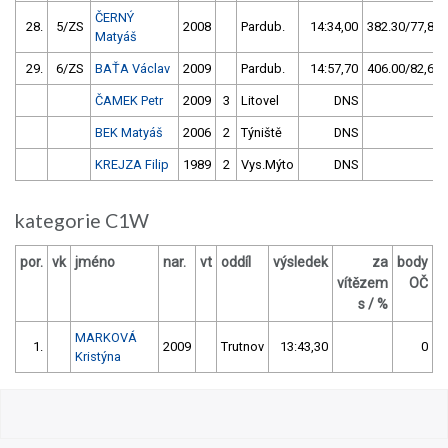
ČERNÝ
28.
5/ZS
2008
Pardub.
14:34,00
382.30/77,8
Matyáš
29.
6/ZS
BAŤA Václav
2009
Pardub.
14:57,70
406.00/82,6
ČAMEK Petr
2009
3
Litovel
DNS
BEK Matyáš
2006
2
Týniště
DNS
KREJZA Filip
1989
2
Vys.Mýto
DNS
kategorie C1W
por.
vk
jméno
nar.
vt
oddíl
výsledek
za
body
vítězem
OČ
s / %
MARKOVÁ
1.
2009
Trutnov
13:43,30
0
Kristýna