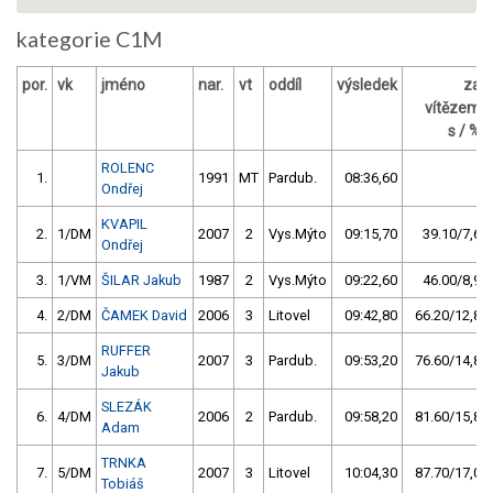
kategorie C1M
por.
vk
jméno
nar.
vt
oddíl
výsledek
za
vítězem
s / %
ROLENC
1.
1991
MT
Pardub.
08:36,60
Ondřej
KVAPIL
2.
1/DM
2007
2
Vys.Mýto
09:15,70
39.10/7,6
Ondřej
3.
1/VM
ŠILAR Jakub
1987
2
Vys.Mýto
09:22,60
46.00/8,9
4.
2/DM
ČAMEK David
2006
3
Litovel
09:42,80
66.20/12,8
RUFFER
5.
3/DM
2007
3
Pardub.
09:53,20
76.60/14,8
Jakub
SLEZÁK
6.
4/DM
2006
2
Pardub.
09:58,20
81.60/15,8
Adam
TRNKA
7.
5/DM
2007
3
Litovel
10:04,30
87.70/17,0
Tobiáš