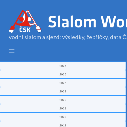
vodní slalom a sjezd: výsledky, žebříčky, data
2026
2025
2024
2023
2022
2021
2020
2019