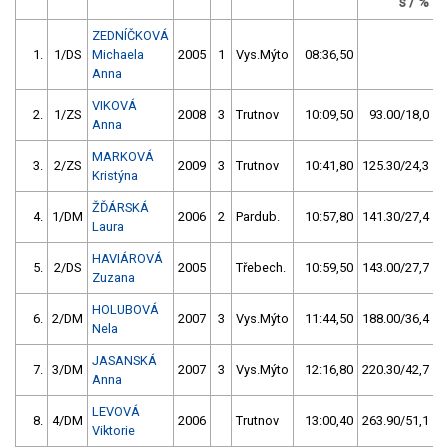
s / %
ZEDNÍČKOVÁ
1.
1/DS
Michaela
2005
1
Vys.Mýto
08:36,50
Anna
VIKOVÁ
2.
1/ZS
2008
3
Trutnov
10:09,50
93.00/18,0
Anna
MARKOVÁ
3.
2/ZS
2009
3
Trutnov
10:41,80
125.30/24,3
Kristýna
ŽĎÁRSKÁ
4.
1/DM
2006
2
Pardub.
10:57,80
141.30/27,4
Laura
HAVIÁROVÁ
5.
2/DS
2005
Třebech.
10:59,50
143.00/27,7
Zuzana
HOLUBOVÁ
6.
2/DM
2007
3
Vys.Mýto
11:44,50
188.00/36,4
Nela
JASANSKÁ
7.
3/DM
2007
3
Vys.Mýto
12:16,80
220.30/42,7
Anna
LEVOVÁ
8.
4/DM
2006
Trutnov
13:00,40
263.90/51,1
Viktorie