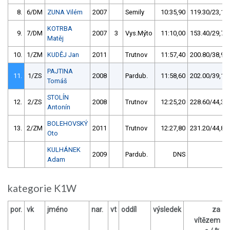
8.
6/DM
ZUNA Vilém
2007
Semily
10:35,90
119.30/23,1
KOTRBA
9.
7/DM
2007
3
Vys.Mýto
11:10,00
153.40/29,7
Matěj
10.
1/ZM
KUDĚJ Jan
2011
Trutnov
11:57,40
200.80/38,9
PAJTINA
11.
1/ZS
2008
Pardub.
11:58,60
202.00/39,1
Tomáš
STOLÍN
12.
2/ZS
2008
Trutnov
12:25,20
228.60/44,3
Antonín
BOLEHOVSKÝ
13.
2/ZM
2011
Trutnov
12:27,80
231.20/44,8
Oto
KULHÁNEK
2009
Pardub.
DNS
Adam
kategorie K1W
por.
vk
jméno
nar.
vt
oddíl
výsledek
za
b
vítězem