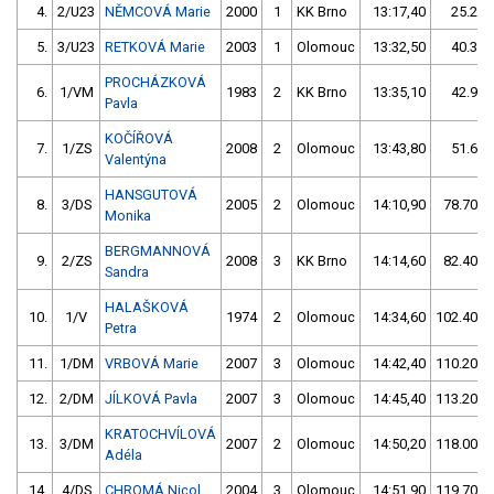
4.
2/U23
NĚMCOVÁ Marie
2000
1
KK Brno
13:17,40
25.20/
5.
3/U23
RETKOVÁ Marie
2003
1
Olomouc
13:32,50
40.30/
PROCHÁZKOVÁ
6.
1/VM
1983
2
KK Brno
13:35,10
42.90/
Pavla
KOČÍŘOVÁ
7.
1/ZS
2008
2
Olomouc
13:43,80
51.60/
Valentýna
HANSGUTOVÁ
8.
3/DS
2005
2
Olomouc
14:10,90
78.70/1
Monika
BERGMANNOVÁ
9.
2/ZS
2008
3
KK Brno
14:14,60
82.40/1
Sandra
HALAŠKOVÁ
10.
1/V
1974
2
Olomouc
14:34,60
102.40/1
Petra
11.
1/DM
VRBOVÁ Marie
2007
3
Olomouc
14:42,40
110.20/1
12.
2/DM
JÍLKOVÁ Pavla
2007
3
Olomouc
14:45,40
113.20/1
KRATOCHVÍLOVÁ
13.
3/DM
2007
2
Olomouc
14:50,20
118.00/1
Adéla
14.
4/DS
CHROMÁ Nicol
2004
3
Olomouc
14:51,90
119.70/1