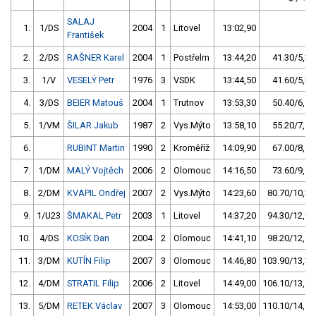
SALAJ
1.
1/DS
2004
1
Litovel
13:02,90
František
2.
2/DS
RAŠNER Karel
2004
1
Postřelm
13:44,20
41.30/5,3
3.
1/V
VESELÝ Petr
1976
3
VSDK
13:44,50
41.60/5,3
4.
3/DS
BEIER Matouš
2004
1
Trutnov
13:53,30
50.40/6,4
5.
1/VM
ŠILAR Jakub
1987
2
Vys.Mýto
13:58,10
55.20/7,1
6.
RUBINT Martin
1990
2
Kroměříž
14:09,90
67.00/8,6
7.
1/DM
MALÝ Vojtěch
2006
2
Olomouc
14:16,50
73.60/9,4
8.
2/DM
KVAPIL Ondřej
2007
2
Vys.Mýto
14:23,60
80.70/10,3
9.
1/U23
ŠMAKAL Petr
2003
1
Litovel
14:37,20
94.30/12,0
10.
4/DS
KOSÍK Dan
2004
2
Olomouc
14:41,10
98.20/12,5
11.
3/DM
KUTÍN Filip
2007
3
Olomouc
14:46,80
103.90/13,3
12.
4/DM
STRATIL Filip
2006
2
Litovel
14:49,00
106.10/13,6
13.
5/DM
RETEK Václav
2007
3
Olomouc
14:53,00
110.10/14,1