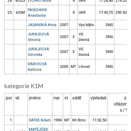
24.
4/U23
LYCHKO Anna
9
UKR
17:26,40
274.20/3
PASICHNYK
25.
6/DM
9
UKR
17:45,70
293.50/3
Anastasiia
JASANSKÁ Anna
2007
Vys.Mýto
DNS
JURAJDOVÁ
VS
2007
3
DNS
Simona
Desná
JURAJDOVÁ
VS
2007
3
DNS
Veronika
Desná
DIMOVOVÁ
2000
MT
Litovel
DNS
Barbora
kategorie K1M
por.
vk
jméno
nar.
vt
oddíl
výsledek
za
vítězem
s / %
1.
SATKE Adam
1994
MT
KK Brno
11:02,50
MATĚJÍČEK