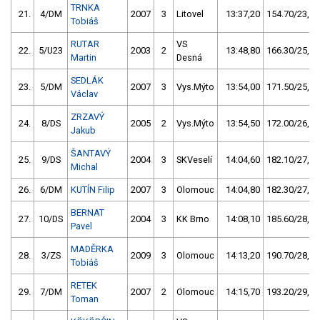
TRNKA
21.
4/DM
2007
3
Litovel
13:37,20
154.70/23,4
Tobiáš
RUTAR
VS
22.
5/U23
2003
2
13:48,80
166.30/25,1
Martin
Desná
SEDLÁK
23.
5/DM
2007
3
Vys.Mýto
13:54,00
171.50/25,9
Václav
ZRZAVÝ
24.
8/DS
2005
2
Vys.Mýto
13:54,50
172.00/26,0
Jakub
ŠANTAVÝ
25.
9/DS
2004
3
SKVeselí
14:04,60
182.10/27,5
Michal
26.
6/DM
KUTÍN Filip
2007
3
Olomouc
14:04,80
182.30/27,5
BERNAT
27.
10/DS
2004
3
KK Brno
14:08,10
185.60/28,0
Pavel
MADĚRKA
28.
3/ZS
2009
3
Olomouc
14:13,20
190.70/28,8
Tobiáš
RETEK
29.
7/DM
2007
2
Olomouc
14:15,70
193.20/29,2
Toman