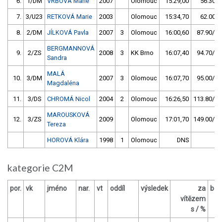
6.
1/DM
VRBOVÁ Marie
2007
Olomouc
15:29,00
56.30/6
7.
3/U23
RETKOVÁ Marie
2003
Olomouc
15:34,70
62.00/7
8.
2/DM
JÍLKOVÁ Pavla
2007
3
Olomouc
16:00,60
87.90/10
BERGMANNOVÁ
9.
2/ZS
2008
3
KK Brno
16:07,40
94.70/10
Sandra
MALÁ
10.
3/DM
2007
3
Olomouc
16:07,70
95.00/10
Magdaléna
11.
3/DS
CHROMÁ Nicol
2004
2
Olomouc
16:26,50
113.80/13
MAROUSKOVÁ
12.
3/ZS
2009
Olomouc
17:01,70
149.00/17
Tereza
HOROVÁ Klára
1998
1
Olomouc
DNS
kategorie C2M
por.
vk
jméno
nar.
vt
oddíl
výsledek
za
bod
vítězem
O
s / %