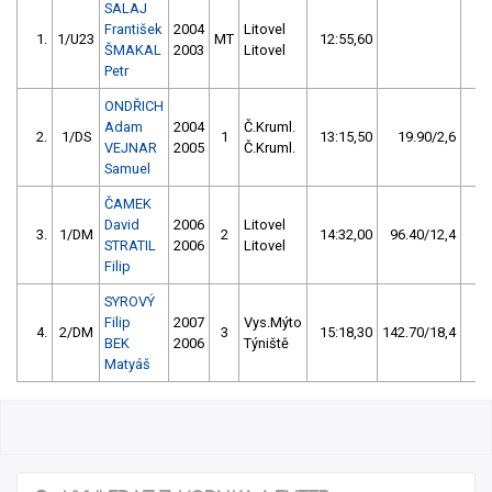
SALAJ
František
2004
Litovel
1.
1/U23
MT
12:55,60
2
ŠMAKAL
2003
Litovel
Petr
ONDŘICH
Adam
2004
Č.Kruml.
2.
1/DS
1
13:15,50
19.90/2,6
1
VEJNAR
2005
Č.Kruml.
Samuel
ČAMEK
David
2006
Litovel
3.
1/DM
2
14:32,00
96.40/12,4
STRATIL
2006
Litovel
Filip
SYROVÝ
Filip
2007
Vys.Mýto
4.
2/DM
3
15:18,30
142.70/18,4
BEK
2006
Týniště
Matyáš