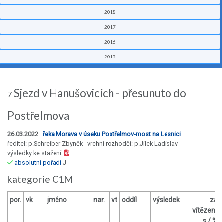
2018
2017
2016
2015
Sjezd v Hanušovicích - přesunuto do
7
Postřelmova
26.03.2022
řeka Morava v úseku Postřelmov-most na Lesnici
ředitel: p.Schreiber Zbyněk vrchní rozhodčí: p.Jílek Ladislav
výsledky ke stažení:
absolutní pořadí
J
kategorie C1M
por.
vk
jméno
nar.
vt
oddíl
výsledek
za
vítězem
s / %