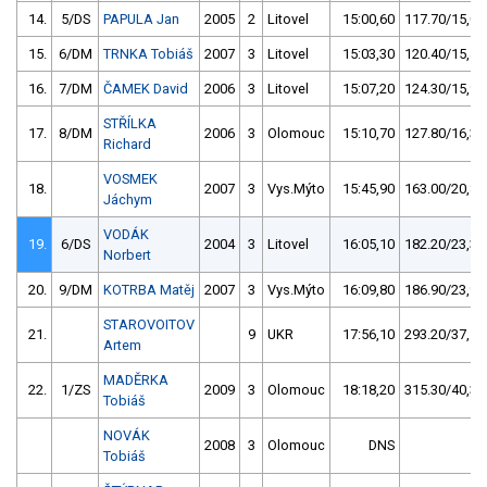
14.
5/DS
PAPULA Jan
2005
2
Litovel
15:00,60
117.70/15,0
15.
6/DM
TRNKA Tobiáš
2007
3
Litovel
15:03,30
120.40/15,4
16.
7/DM
ČAMEK David
2006
3
Litovel
15:07,20
124.30/15,9
STŘÍLKA
17.
8/DM
2006
3
Olomouc
15:10,70
127.80/16,3
Richard
VOSMEK
18.
2007
3
Vys.Mýto
15:45,90
163.00/20,8
Jáchym
VODÁK
19.
6/DS
2004
3
Litovel
16:05,10
182.20/23,3
Norbert
20.
9/DM
KOTRBA Matěj
2007
3
Vys.Mýto
16:09,80
186.90/23,9
STAROVOITOV
21.
9
UKR
17:56,10
293.20/37,5
Artem
MADĚRKA
22.
1/ZS
2009
3
Olomouc
18:18,20
315.30/40,3
Tobiáš
NOVÁK
2008
3
Olomouc
DNS
Tobiáš