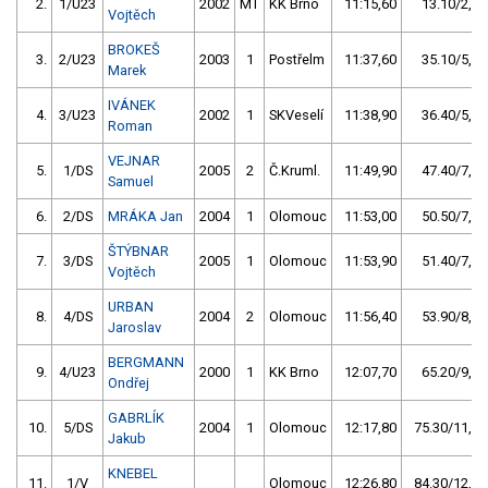
2.
1/U23
2002
MT
KK Brno
11:15,60
13.10/2,0
Vojtěch
BROKEŠ
3.
2/U23
2003
1
Postřelm
11:37,60
35.10/5,3
Marek
IVÁNEK
4.
3/U23
2002
1
SKVeselí
11:38,90
36.40/5,5
Roman
VEJNAR
5.
1/DS
2005
2
Č.Kruml.
11:49,90
47.40/7,2
Samuel
6.
2/DS
MRÁKA Jan
2004
1
Olomouc
11:53,00
50.50/7,6
ŠTÝBNAR
7.
3/DS
2005
1
Olomouc
11:53,90
51.40/7,8
Vojtěch
URBAN
8.
4/DS
2004
2
Olomouc
11:56,40
53.90/8,1
Jaroslav
BERGMANN
9.
4/U23
2000
1
KK Brno
12:07,70
65.20/9,8
Ondřej
GABRLÍK
10.
5/DS
2004
1
Olomouc
12:17,80
75.30/11,4
Jakub
KNEBEL
11.
1/V
Olomouc
12:26,80
84.30/12,7