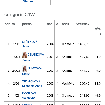
Štěpán
kategorie C1W
por.
vk
jméno
nar.
vt
oddíl
výsledek
vítěz
s /
STŘÍLKOVÁ
1.
1/DS
2004
1
Olomouc
14:32,70
Jana
DZIADKOVÁ
2.
1/U23
2002
MT
KK Brno
14:37,60
4.90/0
Zuzana
NĚMCOVÁ
3.
2/U23
2000
MT
KK Brno
14:41,70
9.00/1
Marie
ZEDNÍČKOVÁ
4.
2/DS
2005
1
Vys.Mýto
15:07,40
34.70/4
Michaela Anna
KOČÍŘOVÁ
5.
1/ZS
2008
1
Olomouc
15:18,90
46.20/5
Valentýna