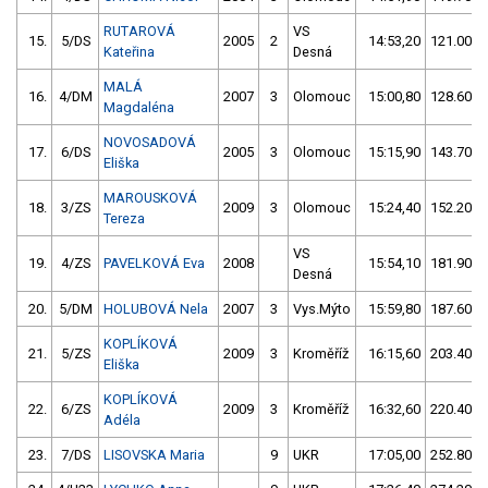
RUTAROVÁ
VS
15.
5/DS
2005
2
14:53,20
121.00/1
Kateřina
Desná
MALÁ
16.
4/DM
2007
3
Olomouc
15:00,80
128.60/1
Magdaléna
NOVOSADOVÁ
17.
6/DS
2005
3
Olomouc
15:15,90
143.70/1
Eliška
MAROUSKOVÁ
18.
3/ZS
2009
3
Olomouc
15:24,40
152.20/1
Tereza
VS
19.
4/ZS
PAVELKOVÁ Eva
2008
15:54,10
181.90/2
Desná
20.
5/DM
HOLUBOVÁ Nela
2007
3
Vys.Mýto
15:59,80
187.60/2
KOPLÍKOVÁ
21.
5/ZS
2009
3
Kroměříž
16:15,60
203.40/2
Eliška
KOPLÍKOVÁ
22.
6/ZS
2009
3
Kroměříž
16:32,60
220.40/2
Adéla
23.
7/DS
LISOVSKA Maria
9
UKR
17:05,00
252.80/3