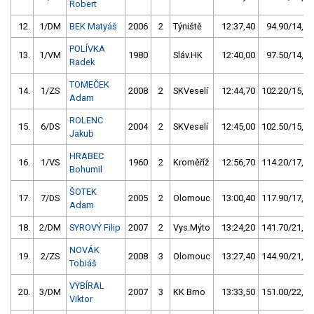
Robert
12.
1/DM
BEK Matyáš
2006
2
Týniště
12:37,40
94.90/14,3
POLÍVKA
13.
1/VM
1980
Sláv.HK
12:40,00
97.50/14,7
Radek
TOMEČEK
14.
1/ZS
2008
2
SKVeselí
12:44,70
102.20/15,4
Adam
ROLENC
15.
6/DS
2004
2
SKVeselí
12:45,00
102.50/15,5
Jakub
HRABEC
16.
1/VS
1960
2
Kroměříž
12:56,70
114.20/17,2
Bohumil
ŠOTEK
17.
7/DS
2005
2
Olomouc
13:00,40
117.90/17,8
Adam
18.
2/DM
SYROVÝ Filip
2007
2
Vys.Mýto
13:24,20
141.70/21,4
NOVÁK
19.
2/ZS
2008
3
Olomouc
13:27,40
144.90/21,9
Tobiáš
VYBÍRAL
20.
3/DM
2007
3
KK Brno
13:33,50
151.00/22,8
Viktor