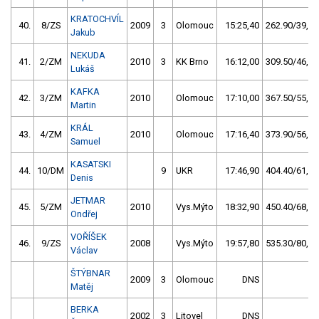
KRATOCHVÍL
40.
8/ZS
2009
3
Olomouc
15:25,40
262.90/39,7
Jakub
NEKUDA
41.
2/ZM
2010
3
KK Brno
16:12,00
309.50/46,7
Lukáš
KAFKA
42.
3/ZM
2010
Olomouc
17:10,00
367.50/55,5
Martin
KRÁL
43.
4/ZM
2010
Olomouc
17:16,40
373.90/56,4
Samuel
KASATSKI
44.
10/DM
9
UKR
17:46,90
404.40/61,0
Denis
JETMAR
45.
5/ZM
2010
Vys.Mýto
18:32,90
450.40/68,0
Ondřej
VOŘÍŠEK
46.
9/ZS
2008
Vys.Mýto
19:57,80
535.30/80,8
Václav
ŠTÝBNAR
2009
3
Olomouc
DNS
Matěj
BERKA
2002
3
Litovel
DNS