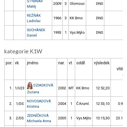
ŠTÝBNAR
2009
3
Olomouc
DNS
Matěj
REŽŇÁK
1966
3
KK Brno
DNS
Ladislav
SUCHÁNEK
1993
1
Vys.Mýto
DNS
Daniel
kategorie K1W
por.
vk
jméno
nar.
vt
oddíl
výsledek
vítěz
s 
DZIADKOVÁ
1.
1/U23
2002
MT
KK Brno
12:52,20
Zuzana
NOVOSADOVÁ
2.
1/DS
2004
1
Č.Kruml.
12:53,10
0.90/
Kristina
ZEDNÍČKOVÁ
3.
2/DS
2005
1
Vys.Mýto
13:15,30
23.10/
Michaela Anna