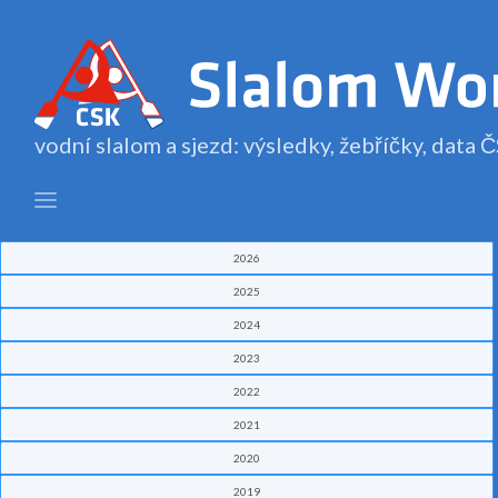
vodní slalom a sjezd: výsledky, žebříčky, data
2026
2025
2024
2023
2022
2021
2020
2019